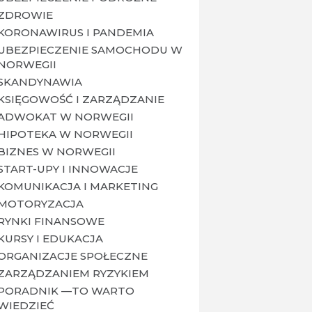
ZDROWIE
KORONAWIRUS I PANDEMIA
UBEZPIECZENIE SAMOCHODU W
NORWEGII
SKANDYNAWIA
KSIĘGOWOŚĆ I ZARZĄDZANIE
ADWOKAT W NORWEGII
HIPOTEKA W NORWEGII
BIZNES W NORWEGII
START-UPY I INNOWACJE
KOMUNIKACJA I MARKETING
MOTORYZACJA
RYNKI FINANSOWE
KURSY I EDUKACJA
ORGANIZACJE SPOŁECZNE
ZARZĄDZANIEM RYZYKIEM
PORADNIK —TO WARTO
WIEDZIEĆ