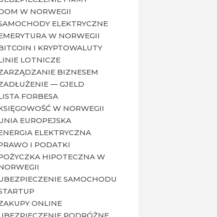
DOM W NORWEGII
SAMOCHODY ELEKTRYCZNE
EMERYTURA W NORWEGII
BITCOIN I KRYPTOWALUTY
LINIE LOTNICZE
ZARZĄDZANIE BIZNESEM
ZADŁUŻENIE — GJELD
LISTA FORBESA
KSIĘGOWOŚĆ W NORWEGII
UNIA EUROPEJSKA
ENERGIA ELEKTRYCZNA
PRAWO I PODATKI
POŻYCZKA HIPOTECZNA W
NORWEGII
UBEZPIECZENIE SAMOCHODU
STARTUP
ZAKUPY ONLINE
UBEZPIECZENIE PODRÓŻNE