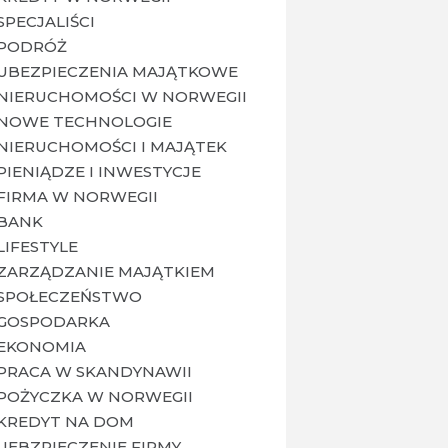
SPECJALIŚCI
PODRÓŻ
UBEZPIECZENIA MAJĄTKOWE
NIERUCHOMOŚCI W NORWEGII
NOWE TECHNOLOGIE
NIERUCHOMOŚCI I MAJĄTEK
PIENIĄDZE I INWESTYCJE
FIRMA W NORWEGII
BANK
LIFESTYLE
ZARZĄDZANIE MAJĄTKIEM
SPOŁECZEŃSTWO
GOSPODARKA
EKONOMIA
PRACA W SKANDYNAWII
POŻYCZKA W NORWEGII
KREDYT NA DOM
UEBZPIECZENIE FIRMY