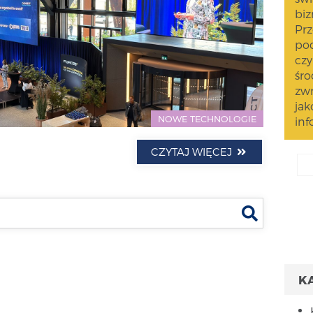
biz
Prz
pod
czy
śro
zwr
jak
NOWE TECHNOLOGIE
inf
CZYTAJ WIĘCEJ
Szukaj
K