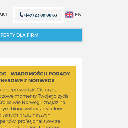
EN
AKT
+(47) 23 89 88 63
FERTY DLA FIRM
ZAMKNIJ X
ZAMKNIJ X
OG - WIADOMOŚCI I PORADY
ZNESOWE Z NORWEGII
 przeprowadzić Cię przez
uczowe momenty Twojego życia
rólestwie Norwegii, znajdź na
szym blogu wybór artykułów
isanych przez naszych
pertów, profesjonalistów ze
ata, ubezpieczeń, finansów,