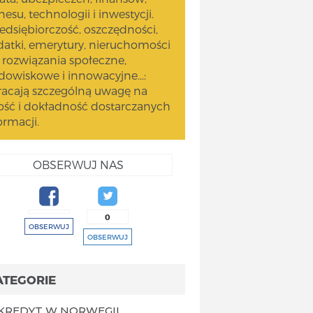
nesu, technologii i inwestycji.
edsiębiorczość, oszczędności,
atki, emerytury, nieruchomości
 rozwiązania społeczne,
dowiskowe i innowacyjne...:
acają szczególną uwagę na
ość i dokładność dostarczanych
ormacji.
OBSERWUJ NAS
0
OBSERWUJ
OBSERWUJ
ATEGORIE
KREDYT W NORWEGII