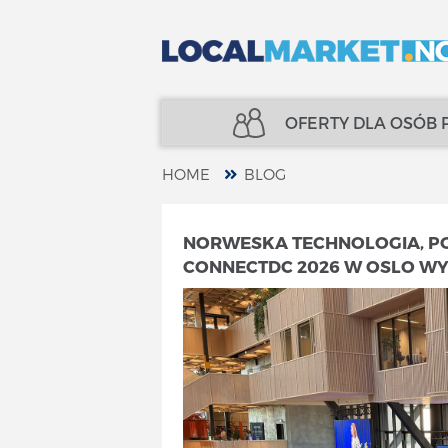
OFERTY DLA OSÓB
HOME
BLOG
NIERUCHOMOŚCI
UBEZPIECZENIA
NORWESKA TECHNOLOGIA, PO
CONNECTDC 2026 W OSLO W
KREDYTY
FINANSE
UBEZPIECZENIA
SPECJALIŚCI
FINANSE
TELECOM
SPECJALIŚCI
USŁUGI