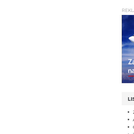
REK
L