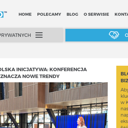
HOME
POLECAMY
BLOG
O SERWISIE
KONT
 PRYWATNYCH
O
LSKA INICJATYWA: KONFERENCJA
BL
YZNACZA NOWE TRENDY
BI
Aby
kl
w K
na
nap
eks
świ