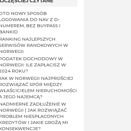
AJCZĘŚCIEJ CZYTANE
OTO NOWY SPOSÓB
LOGOWANIA DO NAV Z D-
NUMEREM, BEZ BUYPASS I
BANKID
RANKING NAJLEPSZYCH
SERWISÓW RANDKOWYCH W
NORWEGII
PODATEK DOCHODOWY W
NORWEGII: ILE ZAPŁACISZ W
2024 ROKU?
JAK W NORWEGII NAJPROŚCIEJ
ROZWIĄZAĆ SPÓR MIĘDZY
WŁAŚCICIELEM NIERUCHOMOŚCI
A JEGO NAJEMCĄ?
NADMIERNE ZADŁUŻENIE W
NORWEGII | JAK ROZWIĄZAĆ
PROBLEM NIESPŁACONYCH
KREDYTÓW I JAKIE GROŻĄ MI
KONSEKWENCJE?