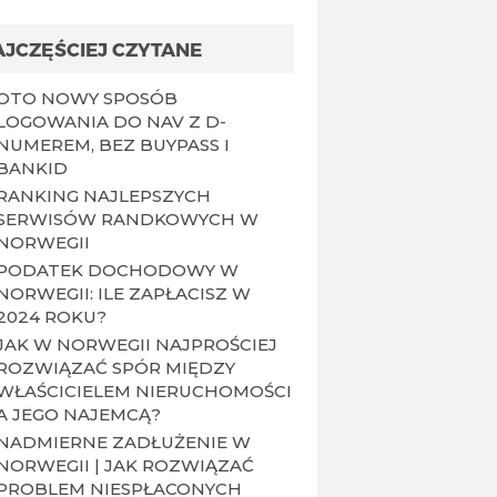
AJCZĘŚCIEJ CZYTANE
OTO NOWY SPOSÓB
LOGOWANIA DO NAV Z D-
NUMEREM, BEZ BUYPASS I
BANKID
RANKING NAJLEPSZYCH
SERWISÓW RANDKOWYCH W
NORWEGII
PODATEK DOCHODOWY W
NORWEGII: ILE ZAPŁACISZ W
2024 ROKU?
JAK W NORWEGII NAJPROŚCIEJ
ROZWIĄZAĆ SPÓR MIĘDZY
WŁAŚCICIELEM NIERUCHOMOŚCI
A JEGO NAJEMCĄ?
NADMIERNE ZADŁUŻENIE W
NORWEGII | JAK ROZWIĄZAĆ
PROBLEM NIESPŁACONYCH