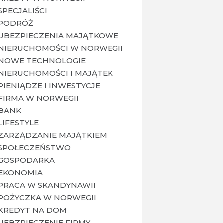
SPECJALIŚCI
PODRÓŻ
UBEZPIECZENIA MAJĄTKOWE
NIERUCHOMOŚCI W NORWEGII
NOWE TECHNOLOGIE
NIERUCHOMOŚCI I MAJĄTEK
PIENIĄDZE I INWESTYCJE
FIRMA W NORWEGII
BANK
LIFESTYLE
ZARZĄDZANIE MAJĄTKIEM
SPOŁECZEŃSTWO
GOSPODARKA
EKONOMIA
PRACA W SKANDYNAWII
POŻYCZKA W NORWEGII
KREDYT NA DOM
UEBZPIECZENIE FIRMY