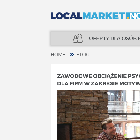
OFERTY DLA OSÓB
HOME
BLOG
NIERUCHOMOŚCI
UBEZPIECZENIA
ZAWODOWE OBCIĄŻENIE PSYC
DLA FIRM W ZAKRESIE MOT
KREDYTY
FINANSE
UBEZPIECZENIA
SPECJALIŚCI
FINANSE
TELECOM
SPECJALIŚCI
USŁUGI