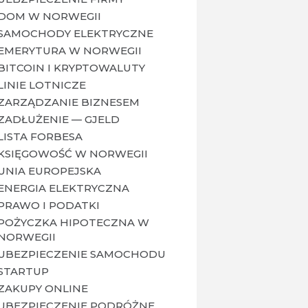
DOM W NORWEGII
SAMOCHODY ELEKTRYCZNE
EMERYTURA W NORWEGII
BITCOIN I KRYPTOWALUTY
LINIE LOTNICZE
ZARZĄDZANIE BIZNESEM
ZADŁUŻENIE — GJELD
LISTA FORBESA
KSIĘGOWOŚĆ W NORWEGII
UNIA EUROPEJSKA
ENERGIA ELEKTRYCZNA
PRAWO I PODATKI
POŻYCZKA HIPOTECZNA W
NORWEGII
UBEZPIECZENIE SAMOCHODU
STARTUP
ZAKUPY ONLINE
UBEZPIECZENIE PODRÓŻNE