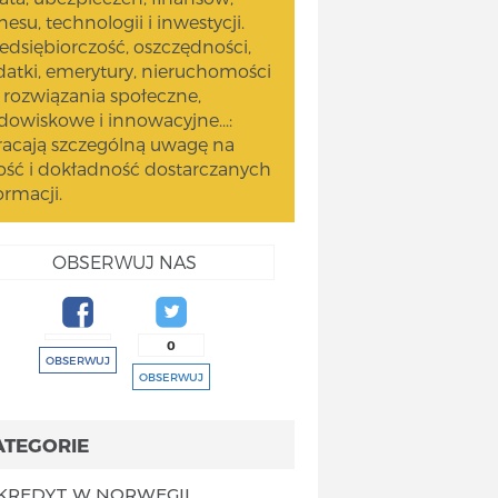
nesu, technologii i inwestycji.
edsiębiorczość, oszczędności,
atki, emerytury, nieruchomości
 rozwiązania społeczne,
dowiskowe i innowacyjne...:
acają szczególną uwagę na
ość i dokładność dostarczanych
ormacji.
OBSERWUJ NAS
0
OBSERWUJ
OBSERWUJ
ATEGORIE
KREDYT W NORWEGII