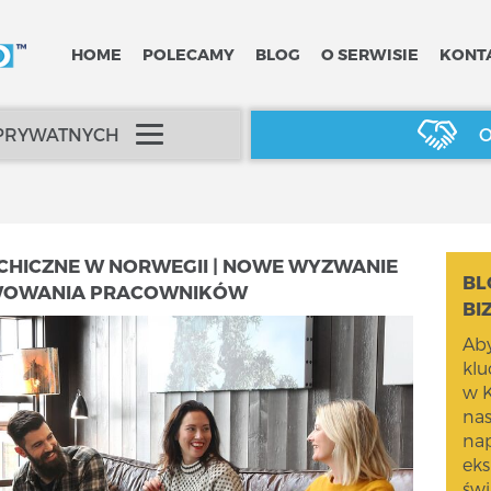
HOME
POLECAMY
BLOG
O SERWISIE
KONT
 PRYWATNYCH
O
HICZNE W NORWEGII | NOWE WYZWANIE
BL
YWOWANIA PRACOWNIKÓW
BI
Aby
kl
w K
na
nap
eks
świ