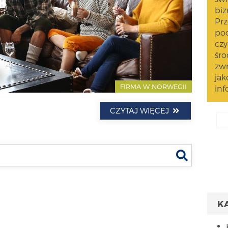
biz
Prz
pod
czy
śro
zwr
jak
FIRMA W NORWEGII
inf
CZYTAJ WIĘCEJ
Szukaj
K