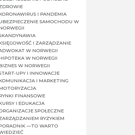
ZDROWIE
KORONAWIRUS I PANDEMIA
UBEZPIECZENIE SAMOCHODU W
NORWEGII
SKANDYNAWIA
KSIĘGOWOŚĆ I ZARZĄDZANIE
ADWOKAT W NORWEGII
HIPOTEKA W NORWEGII
BIZNES W NORWEGII
START-UPY I INNOWACJE
KOMUNIKACJA I MARKETING
MOTORYZACJA
RYNKI FINANSOWE
KURSY I EDUKACJA
ORGANIZACJE SPOŁECZNE
ZARZĄDZANIEM RYZYKIEM
PORADNIK —TO WARTO
WIEDZIEĆ