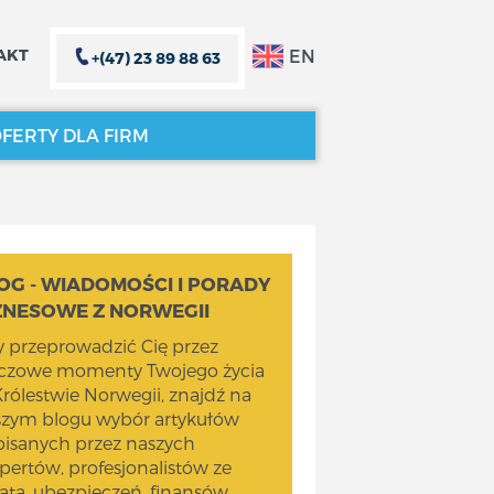
EN
AKT
+(47) 23 89 88 63
FERTY DLA FIRM
ZAMKNIJ X
ZAMKNIJ X
OG - WIADOMOŚCI I PORADY
ZNESOWE Z NORWEGII
 przeprowadzić Cię przez
uczowe momenty Twojego życia
rólestwie Norwegii, znajdź na
szym blogu wybór artykułów
isanych przez naszych
pertów, profesjonalistów ze
ata, ubezpieczeń, finansów,