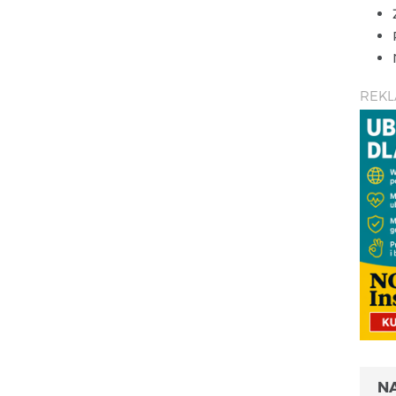
REK
N