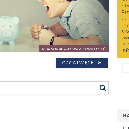
biz
Prz
pod
czy
śro
zwr
jak
PORADNIK —TO WARTO WIEDZIEĆ
inf
CZYTAJ WIĘCEJ
Szukaj
K