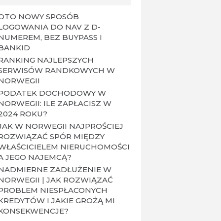
OTO NOWY SPOSÓB
LOGOWANIA DO NAV Z D-
NUMEREM, BEZ BUYPASS I
BANKID
RANKING NAJLEPSZYCH
SERWISÓW RANDKOWYCH W
NORWEGII
PODATEK DOCHODOWY W
NORWEGII: ILE ZAPŁACISZ W
2024 ROKU?
JAK W NORWEGII NAJPROŚCIEJ
ROZWIĄZAĆ SPÓR MIĘDZY
WŁAŚCICIELEM NIERUCHOMOŚCI
A JEGO NAJEMCĄ?
NADMIERNE ZADŁUŻENIE W
NORWEGII | JAK ROZWIĄZAĆ
PROBLEM NIESPŁACONYCH
KREDYTÓW I JAKIE GROŻĄ MI
KONSEKWENCJE?