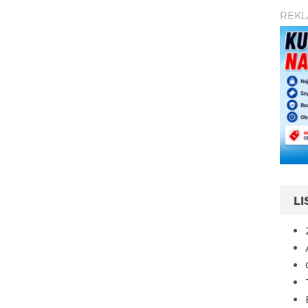
REK
L