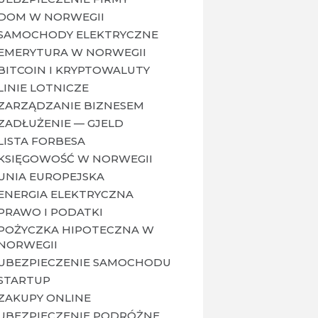
DOM W NORWEGII
SAMOCHODY ELEKTRYCZNE
EMERYTURA W NORWEGII
BITCOIN I KRYPTOWALUTY
LINIE LOTNICZE
ZARZĄDZANIE BIZNESEM
ZADŁUŻENIE — GJELD
LISTA FORBESA
KSIĘGOWOŚĆ W NORWEGII
UNIA EUROPEJSKA
ENERGIA ELEKTRYCZNA
PRAWO I PODATKI
POŻYCZKA HIPOTECZNA W
NORWEGII
UBEZPIECZENIE SAMOCHODU
STARTUP
ZAKUPY ONLINE
UBEZPIECZENIE PODRÓŻNE