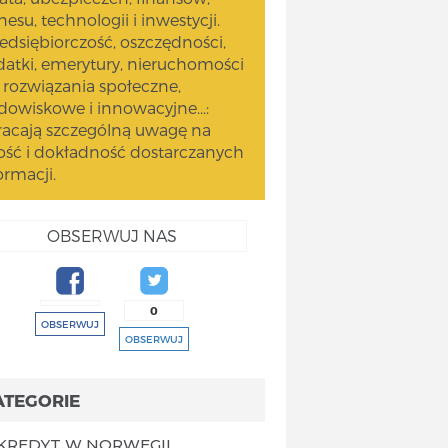
nesu, technologii i inwestycji.
edsiębiorczość, oszczędności,
atki, emerytury, nieruchomości
 rozwiązania społeczne,
dowiskowe i innowacyjne...:
acają szczególną uwagę na
ość i dokładność dostarczanych
ormacji.
OBSERWUJ NAS
0
OBSERWUJ
OBSERWUJ
ATEGORIE
KREDYT W NORWEGII