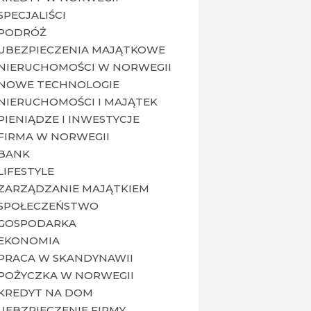
SPECJALIŚCI
PODRÓŻ
UBEZPIECZENIA MAJĄTKOWE
NIERUCHOMOŚCI W NORWEGII
NOWE TECHNOLOGIE
NIERUCHOMOŚCI I MAJĄTEK
PIENIĄDZE I INWESTYCJE
FIRMA W NORWEGII
BANK
LIFESTYLE
ZARZĄDZANIE MAJĄTKIEM
SPOŁECZEŃSTWO
GOSPODARKA
EKONOMIA
PRACA W SKANDYNAWII
POŻYCZKA W NORWEGII
KREDYT NA DOM
UEBZPIECZENIE FIRMY