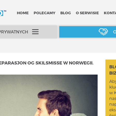
HOME
POLECAMY
BLOG
O SERWISIE
KONT
 PRYWATNYCH
O
EPARASJON OG SKILSMISSE W NORWEGII.
BL
BI
Aby
kl
w K
na
nap
eks
świ