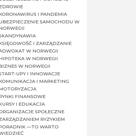
ZDROWIE
KORONAWIRUS I PANDEMIA
UBEZPIECZENIE SAMOCHODU W
NORWEGII
SKANDYNAWIA
KSIĘGOWOŚĆ I ZARZĄDZANIE
ADWOKAT W NORWEGII
HIPOTEKA W NORWEGII
BIZNES W NORWEGII
START-UPY I INNOWACJE
KOMUNIKACJA I MARKETING
MOTORYZACJA
RYNKI FINANSOWE
KURSY I EDUKACJA
ORGANIZACJE SPOŁECZNE
ZARZĄDZANIEM RYZYKIEM
PORADNIK —TO WARTO
WIEDZIEĆ