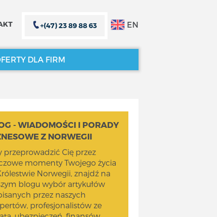
EN
AKT
+(47) 23 89 88 63
FERTY DLA FIRM
ZAMKNIJ X
ZAMKNIJ X
OG - WIADOMOŚCI I PORADY
ZNESOWE Z NORWEGII
 przeprowadzić Cię przez
uczowe momenty Twojego życia
rólestwie Norwegii, znajdź na
szym blogu wybór artykułów
isanych przez naszych
pertów, profesjonalistów ze
ata, ubezpieczeń, finansów,