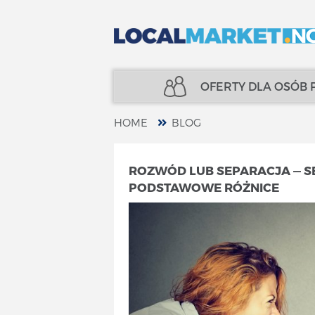
OFERTY DLA OSÓB
HOME
BLOG
NIERUCHOMOŚCI
UBEZPIECZENIA
ROZWÓD LUB SEPARACJA — S
PODSTAWOWE RÓŻNICE
KREDYTY
FINANSE
UBEZPIECZENIA
SPECJALIŚCI
FINANSE
TELECOM
SPECJALIŚCI
USŁUGI