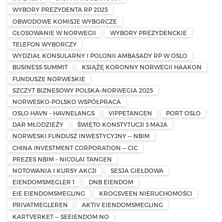
WYBORY PREZYDENTA RP 2025
OBWODOWE KOMISJE WYBORCZE
GŁOSOWANIE W NORWEGII
WYBORY PREZYDENCKIE
TELEFON WYBORCZY
WYDZIAŁ KONSULARNY I POLONII AMBASADY RP W OSLO
BUSINESS SUMMIT
KSIĄŻĘ KORONNY NORWEGII HAAKON
FUNDUSZE NORWESKIE
SZCZYT BIZNESOWY POLSKA–NORWEGIA 2025
NORWESKO-POLSKO WSPÓŁPRACA
OSLO HAVN – HAVNELANGS
VIPPETANGEN
PORT OSLO
DAR MŁODZIEŻY
ŚWIĘTO KONSTYTUCJI 3 MAJA
NORWESKI FUNDUSZ INWESTYCYJNY — NBIM
CHINA INVESTMENT CORPORATION — CIC
PREZES NBIM – NICOLAI TANGEN
NOTOWANIA I KURSY AKCJI
SESJA GIEŁDOWA
EIENDOMSMEGLER 1
DNB EIENDOM
EIE EIENDOMSMEGLING
KROGSVEEN NIERUCHOMOŚCI
PRIVATMEGLEREN
AKTIV EIENDOMSMEGLING
KARTVERKET — SEEIENDOM.NO