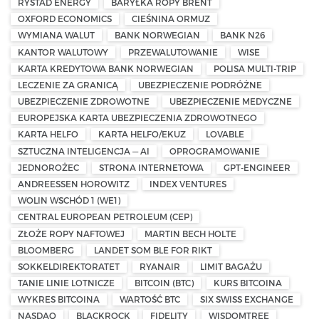
RYSTAD ENERGY
BARYŁKA ROPY BRENT
OXFORD ECONOMICS
CIEŚNINA ORMUZ
WYMIANA WALUT
BANK NORWEGIAN
BANK N26
KANTOR WALUTOWY
PRZEWALUTOWANIE
WISE
KARTA KREDYTOWA BANK NORWEGIAN
POLISA MULTI-TRIP
LECZENIE ZA GRANICĄ
UBEZPIECZENIE PODRÓŻNE
UBEZPIECZENIE ZDROWOTNE
UBEZPIECZENIE MEDYCZNE
EUROPEJSKA KARTA UBEZPIECZENIA ZDROWOTNEGO
KARTA HELFO
KARTA HELFO/EKUZ
LOVABLE
SZTUCZNA INTELIGENCJA — AI
OPROGRAMOWANIE
JEDNOROŻEC
STRONA INTERNETOWA
GPT-ENGINEER
ANDREESSEN HOROWITZ
INDEX VENTURES
WOLIN WSCHÓD 1 (WE1)
CENTRAL EUROPEAN PETROLEUM (CEP)
ZŁOŻE ROPY NAFTOWEJ
MARTIN BECH HOLTE
BLOOMBERG
LANDET SOM BLE FOR RIKT
SOKKELDIREKTORATET
RYANAIR
LIMIT BAGAŻU
TANIE LINIE LOTNICZE
BITCOIN (BTC)
KURS BITCOINA
WYKRES BITCOINA
WARTOŚĆ BTC
SIX SWISS EXCHANGE
NASDAQ
BLACKROCK
FIDELITY
WISDOMTREE