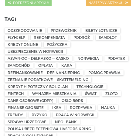
POPRZEDNI ARTYKUŁ
NASTĘPNY ARTYKUŁ
TAGI
ODSZKODOWANIE
PRZEWOŹNIK
BILETY LOTNICZE
FLYHJELP
REKOMPENSATA
PODRÓŻ
SAMOLOT
KREDYT ONLINE
POŻYCZKA
UBEZPIECZENIE W NORWEGII
ASVAR-OC — DELKASKO — KASKO
NORWEGIA
PODATEK
SAMOCHÓD
OPŁATA
KARA
REFINANSOWANIE — REFINANSIERING
POMOC PRAWNA
ZEZNANIE PODATKOWE — SKATTEMELDING
KREDYT HIPOTECZNY-BOLIGLÅN
TECHNOLOGIE
FINTECH
WYNAJEM MIESZKANIA
ŚWIAT
ZŁOTO
DANE OSOBOWE (GDPR)
OSLO BØRS
FINANSE OSOBISTE
IKEA
ROZRYWKA
NAUKA
TRENDY
RYZYKO
PRACA W NORWEGII
SPRAWY URZĘDOWE
NEO—BANK
POLISA UBEZPIECZENIOWA-LIVSFORSIKRING
PRACA W SKANDYNAWII