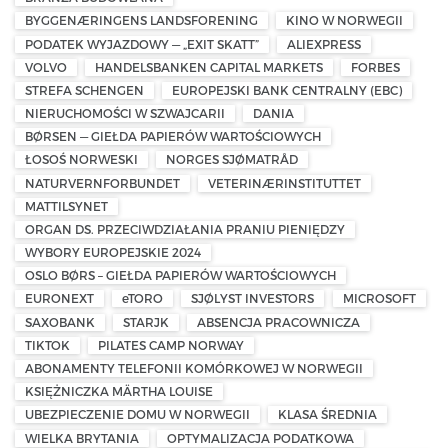
BYGGENÆRINGENS LANDSFORENING
KINO W NORWEGII
PODATEK WYJAZDOWY — „EXIT SKATT”
ALIEXPRESS
VOLVO
HANDELSBANKEN CAPITAL MARKETS
FORBES
STREFA SCHENGEN
EUROPEJSKI BANK CENTRALNY (EBC)
NIERUCHOMOŚCI W SZWAJCARII
DANIA
BØRSEN — GIEŁDA PAPIERÓW WARTOŚCIOWYCH
ŁOSOŚ NORWESKI
NORGES SJØMATRÅD
NATURVERNFORBUNDET
VETERINÆRINSTITUTTET
MATTILSYNET
ORGAN DS. PRZECIWDZIAŁANIA PRANIU PIENIĘDZY
WYBORY EUROPEJSKIE 2024
OSLO BØRS – GIEŁDA PAPIERÓW WARTOŚCIOWYCH
EURONEXT
eTORO
SJØLYST INVESTORS
MICROSOFT
SAXOBANK
STARJK
ABSENCJA PRACOWNICZA
TIKTOK
PILATES CAMP NORWAY
ABONAMENTY TELEFONII KOMÓRKOWEJ W NORWEGII
KSIĘŻNICZKA MÄRTHA LOUISE
UBEZPIECZENIE DOMU W NORWEGII
KLASA ŚREDNIA
WIELKA BRYTANIA
OPTYMALIZACJA PODATKOWA