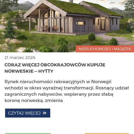
NIERUCHOMOŚCI I MAJĄTEK
21 marzec 2026
CORAZ WIĘCEJ OBCOKRAJOWCÓW KUPUJE
NORWESKIE — HYTTY
Rynek nieruchomości rekreacyjnych w Norwegii
wchodzi w okres wyraźnej transformacji. Rosnący udział
zagranicznych nabywców, wspierany przez słabą
koronę norweską, zmienia
CZYTAJ WIĘCEJ