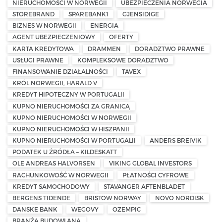
NIERUCHOMOŚCI W NORWEGII
UBEZPIECZENIA NORWEGIA
STOREBRAND
SPAREBANK1
GJENSIDIGE
BIZNES W NORWEGII
ENERGIA
AGENT UBEZPIECZENIOWY
OFERTY
KARTA KREDYTOWA
DRAMMEN
DORADZTWO PRAWNE
USŁUGI PRAWNE
KOMPLEKSOWE DORADZTWO
FINANSOWANIE DZIAŁALNOŚCI
TAVEX
KRÓL NORWEGII, HARALD V
KREDYT HIPOTECZNY W PORTUGALII
KUPNO NIERUCHOMOŚCI ZA GRANICĄ
KUPNO NIERUCHOMOŚCI W NORWEGII
KUPNO NIERUCHOMOŚCI W HISZPANII
KUPNO NIERUCHOMOŚCI W PORTUGALII
ANDERS BREIVIK
PODATEK U ŹRÓDŁA – KILDESKATT
OLE ANDREAS HALVORSEN
VIKING GLOBAL INVESTORS
RACHUNKOWOŚĆ W NORWEGII
PŁATNOŚCI CYFROWE
KREDYT SAMOCHODOWY
STAVANGER AFTENBLADET
BERGENS TIDENDE
BRISTOW NORWAY
NOVO NORDISK
DANSKE BANK
WEGOVY
OZEMPIC
BRANŻA BUDOWLANA