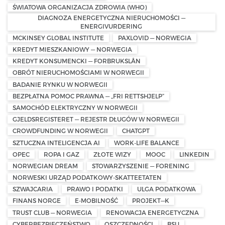
ŚWIATOWA ORGANIZACJA ZDROWIA (WHO)
DIAGNOZA ENERGETYCZNA NIERUCHOMOŚCI —
ENERGIVURDERING
MCKINSEY GLOBAL INSTITUTE
PAXLOVID — NORWEGIA
KREDYT MIESZKANIOWY — NORWEGIA
KREDYT KONSUMENCKI — FORBRUKSLÅN
OBRÓT NIERUCHOMOŚCIAMI W NORWEGII
BADANIE RYNKU W NORWEGII
BEZPŁATNA POMOC PRAWNA — „FRI RETTSHJELP”
SAMOCHÓD ELEKTRYCZNY W NORWEGII
GJELDSREGISTERET — REJESTR DŁUGÓW W NORWEGII
CROWDFUNDING W NORWEGII
CHATGPT
SZTUCZNA INTELIGENCJA AI
WORK-LIFE BALANCE
OPEC
ROPA I GAZ
ZŁOTE WIZY
MOOC
LINKEDIN
NORWEGIAN DREAM
STOWARZYSZENIE — FORENING
NORWESKI URZĄD PODATKOWY-SKATTEETATEN
SZWAJCARIA
PRAWO I PODATKI
ULGA PODATKOWA
FINANS NORGE
E-MOBILNOŚĆ
PROJEKT—K
TRUST CLUB — NORWEGIA
RENOWACJA ENERGETYCZNA
CYBERBEZPIECZEŃSTWO
OSZCZĘDNOŚCI
BSU