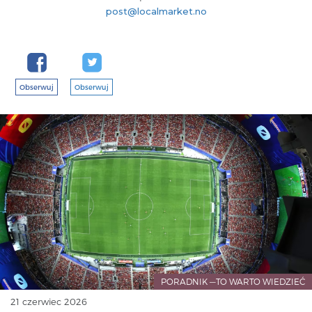
post@localmarket.no
Obserwuj
Obserwuj
PORADNIK —TO WARTO WIEDZIEĆ
21 czerwiec 2026