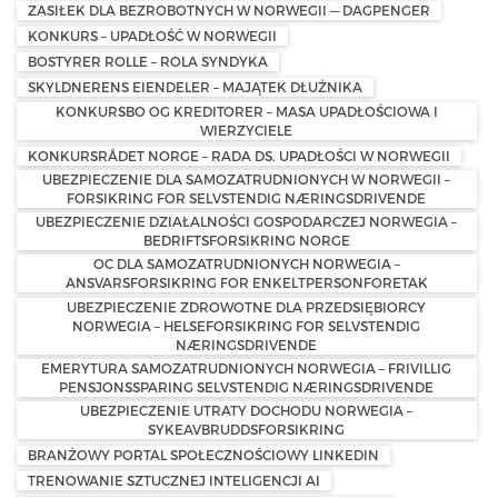
ZASIŁEK DLA BEZROBOTNYCH W NORWEGII — DAGPENGER
KONKURS – UPADŁOŚĆ W NORWEGII
BOSTYRER ROLLE – ROLA SYNDYKA
SKYLDNERENS EIENDELER – MAJĄTEK DŁUŻNIKA
KONKURSBO OG KREDITORER – MASA UPADŁOŚCIOWA I
WIERZYCIELE
KONKURSRÅDET NORGE – RADA DS. UPADŁOŚCI W NORWEGII
UBEZPIECZENIE DLA SAMOZATRUDNIONYCH W NORWEGII –
FORSIKRING FOR SELVSTENDIG NÆRINGSDRIVENDE
UBEZPIECZENIE DZIAŁALNOŚCI GOSPODARCZEJ NORWEGIA –
BEDRIFTSFORSIKRING NORGE
OC DLA SAMOZATRUDNIONYCH NORWEGIA –
ANSVARSFORSIKRING FOR ENKELTPERSONFORETAK
UBEZPIECZENIE ZDROWOTNE DLA PRZEDSIĘBIORCY
NORWEGIA – HELSEFORSIKRING FOR SELVSTENDIG
NÆRINGSDRIVENDE
EMERYTURA SAMOZATRUDNIONYCH NORWEGIA – FRIVILLIG
PENSJONSSPARING SELVSTENDIG NÆRINGSDRIVENDE
UBEZPIECZENIE UTRATY DOCHODU NORWEGIA –
SYKEAVBRUDDSFORSIKRING
BRANŻOWY PORTAL SPOŁECZNOŚCIOWY LINKEDIN
TRENOWANIE SZTUCZNEJ INTELIGENCJI AI