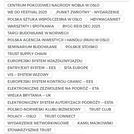
CENTRUM POKOJOWEJ NAGRODY NOBLA W OSLO
WE DO FESTIVAL 2025
„PUNKT ZWROTNY” – WYDARZENIE
POLSKA SZTUKA WSPÓŁCZESNA W OSLO
HØYMAGASINET
WARSZTATY I SPOTKANIA
BYGG REIS DEG 2025
TARGI BUDOWLANE W NORWEGII
POLSKA AGENCJA INWESTYCJI I HANDLU (PAIH) W OSLO
SEMINARIUM BUDOWLANE
POLSKIE STOISKO
TRUST SUPPLY CHAIN
EUROPEJSKI SYSTEM WJAZDU/WYJAZDU
ENTRY/EXIT SYSTEM — EES
SITA EUROPE
VIS — SYSTEM WIZOWY
EUROPEJSKI SYSTEM KONTROLI GRANIC — EES
ELEKTRONICZNE ZEZWOLENIE NA PODRÓŻ — ETA
WIELKA BRYTANIA — UK
ELEKTRONICZNY SYSTEM AUTORYZACJI PODRÓŻY — ESTA
POLSKO-NORWESKI KLUBU BIZNESOWY
TRUST CLUB
POLACY — OSLO
TRUST CONNECT
WYDARZENIE NETWORKINGOWE
KAMIL MAJKOWSKI
STOWARZYSZNIE TRUST