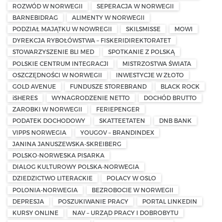
ROZWÓD W NORWEGII
SEPERACJA W NORWEGII
BARNEBIDRAG
ALIMENTY W NORWEGII
PODZIAŁ MAJĄTKU W NOWREGII
SKILSMISSE
MOWI
DYREKCJA RYBOŁÓWSTWA – FISKERIDIREKTORATET
STOWARZYSZENIE BLI MED
SPOTKANIE Z POLSKĄ
POLSKIE CENTRUM INTEGRACJI
MISTRZOSTWA ŚWIATA
OSZCZĘDNOŚCI W NORWEGII
INWESTYCJE W ZŁOTO
GOLD AVENUE
FUNDUSZE STOREBRAND
BLACK ROCK
iSHERES
WYNAGRODZENIE NETTO
DOCHÓD BRUTTO
ZAROBKI W NORWEGII
FERIEPENGER
PODATEK DOCHODOWY
SKATTEETATEN
DNB BANK
VIPPS NORWEGIA
YOUGOV – BRANDINDEX
JANINA JANUSZEWSKA-SKREIBERG
POLSKO-NORWESKA PISARKA
DIALOG KULTUROWY POLSKA-NORWEGIA
DZIEDZICTWO LITERACKIE
POLACY W OSLO
POLONIA-NORWEGIA
BEZROBOCIE W NORWEGII
DEPRESJA
POSZUKIWANIE PRACY
PORTAL LINKEDIN
KURSY ONLINE
NAV – URZĄD PRACY I DOBROBYTU