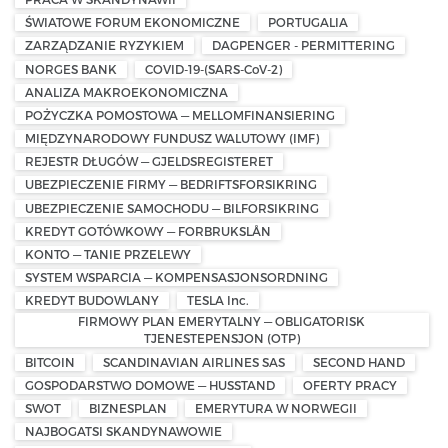
ŚWIATOWE FORUM EKONOMICZNE
PORTUGALIA
ZARZĄDZANIE RYZYKIEM
DAGPENGER - PERMITTERING
NORGES BANK
COVID-19-(SARS-CoV-2)
ANALIZA MAKROEKONOMICZNA
POŻYCZKA POMOSTOWA — MELLOMFINANSIERING
MIĘDZYNARODOWY FUNDUSZ WALUTOWY (IMF)
REJESTR DŁUGÓW — GJELDSREGISTERET
UBEZPIECZENIE FIRMY — BEDRIFTSFORSIKRING
UBEZPIECZENIE SAMOCHODU — BILFORSIKRING
KREDYT GOTÓWKOWY — FORBRUKSLÅN
KONTO — TANIE PRZELEWY
SYSTEM WSPARCIA — KOMPENSASJONSORDNING
KREDYT BUDOWLANY
TESLA Inc.
FIRMOWY PLAN EMERYTALNY — OBLIGATORISK
TJENESTEPENSJON (OTP)
BITCOIN
SCANDINAVIAN AIRLINES SAS
SECOND HAND
GOSPODARSTWO DOMOWE — HUSSTAND
OFERTY PRACY
SWOT
BIZNESPLAN
EMERYTURA W NORWEGII
NAJBOGATSI SKANDYNAWOWIE