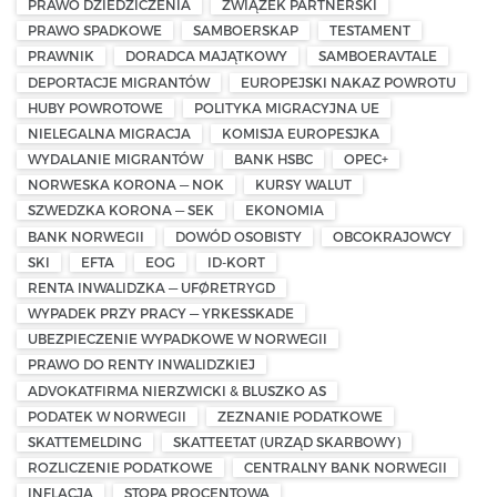
PRAWO DZIEDZICZENIA
ZWIĄZEK PARTNERSKI
PRAWO SPADKOWE
SAMBOERSKAP
TESTAMENT
PRAWNIK
DORADCA MAJĄTKOWY
SAMBOERAVTALE
DEPORTACJE MIGRANTÓW
EUROPEJSKI NAKAZ POWROTU
HUBY POWROTOWE
POLITYKA MIGRACYJNA UE
NIELEGALNA MIGRACJA
KOMISJA EUROPESJKA
WYDALANIE MIGRANTÓW
BANK HSBC
OPEC+
NORWESKA KORONA — NOK
KURSY WALUT
SZWEDZKA KORONA — SEK
EKONOMIA
BANK NORWEGII
DOWÓD OSOBISTY
OBCOKRAJOWCY
SKI
EFTA
EOG
ID-KORT
RENTA INWALIDZKA — UFØRETRYGD
WYPADEK PRZY PRACY — YRKESSKADE
UBEZPIECZENIE WYPADKOWE W NORWEGII
PRAWO DO RENTY INWALIDZKIEJ
ADVOKATFIRMA NIERZWICKI & BLUSZKO AS
PODATEK W NORWEGII
ZEZNANIE PODATKOWE
SKATTEMELDING
SKATTEETAT (URZĄD SKARBOWY)
ROZLICZENIE PODATKOWE
CENTRALNY BANK NORWEGII
INFLACJA
STOPA PROCENTOWA