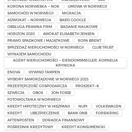
KORONA NORWESKA — NOK
UMOWA W NORWEGII
SAMOCHÓD W NORWEGII
MIGRACJA
ADWOKAT — NORWEGIA
BARD GOOGLE
OBSŁUGA PRAWNA FIRM
BADANIE NAUKOWE
HORIZON 2020
AWOKAT ELISABETH JENSEN
PRAWO SPADKOWE I MAJĄTKOWE
ROPA BRENT
SPRZEDAŻ NIERUCHOMOŚCI W NORWEGII
CLUB TRUST
WYNAJEM SAMOCHODU
AGENT NIERUCHOMOŚCI — EIENDOMSMEGLER, KORNELIA
KRYNICKA
ENOVA
HYWIND TAMPEN
WYBORY SAMORZĄDOWE W NORWEGII 2023
PRZESTĘPCZOŚĆ GOSPODARCZA
PROSJEKT—K
SZWECJA
OBOS
JON FOSSE
FOTOWOLTAIKA W NORWEGII
KREDYT HIPOTECZNY W HISZPANII
NUPI
VOLKSWAGEN
KREDYT
UBEZPIECZENIE
BANK DNB
FORSIKRING
AFTENPOSTEN
DORADCA FINANSOWY
POŚREDNIK KREDYTOWY
KREDYT KONSUMENCKI