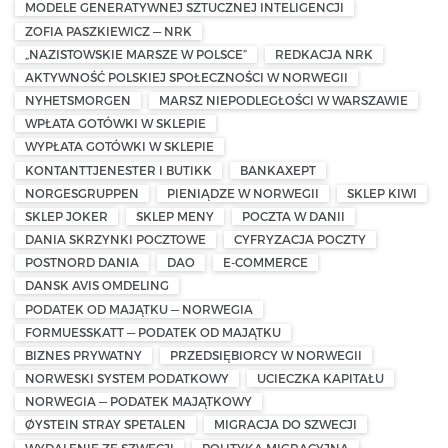
MODELE GENERATYWNEJ SZTUCZNEJ INTELIGENCJI
ZOFIA PASZKIEWICZ — NRK
„NAZISTOWSKIE MARSZE W POLSCE”
REDKACJA NRK
AKTYWNOŚĆ POLSKIEJ SPOŁECZNOŚCI W NORWEGII
NYHETSMORGEN
MARSZ NIEPODLEGŁOŚCI W WARSZAWIE
WPŁATA GOTÓWKI W SKLEPIE
WYPŁATA GOTÓWKI W SKLEPIE
KONTANTTJENESTER I BUTIKK
BANKAXEPT
NORGESGRUPPEN
PIENIĄDZE W NORWEGII
SKLEP KIWI
SKLEP JOKER
SKLEP MENY
POCZTA W DANII
DANIA SKRZYNKI POCZTOWE
CYFRYZACJA POCZTY
POSTNORD DANIA
DAO
E-COMMERCE
DANSK AVIS OMDELING
PODATEK OD MAJĄTKU — NORWEGIA
FORMUESSKATT — PODATEK OD MAJĄTKU
BIZNES PRYWATNY
PRZEDSIĘBIORCY W NORWEGII
NORWESKI SYSTEM PODATKOWY
UCIECZKA KAPITAŁU
NORWEGIA — PODATEK MAJĄTKOWY
ØYSTEIN STRAY SPETALEN
MIGRACJA DO SZWECJI
WYDALENIE ZE SZWECJI
POLITYKA MIGRACYJNA