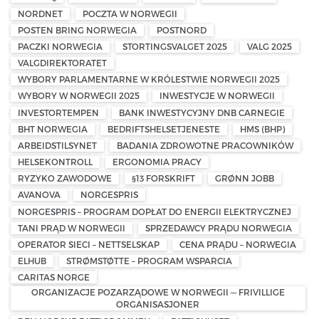
NORDNET
POCZTA W NORWEGII
POSTEN BRING NORWEGIA
POSTNORD
PACZKI NORWEGIA
STORTINGSVALGET 2025
VALG 2025
VALGDIREKTORATET
WYBORY PARLAMENTARNE W KRÓLESTWIE NORWEGII 2025
WYBORY W NORWEGII 2025
INWESTYCJE W NORWEGII
INVESTORTEMPEN
BANK INWESTYCYJNY DNB CARNEGIE
BHT NORWEGIA
BEDRIFTSHELSETJENESTE
HMS (BHP)
ARBEIDSTILSYNET
BADANIA ZDROWOTNE PRACOWNIKÓW
HELSEKONTROLL
ERGONOMIA PRACY
RYZYKO ZAWODOWE
§13 FORSKRIFT
GRØNN JOBB
AVANOVA
NORGESPRIS
NORGESPRIS – PROGRAM DOPŁAT DO ENERGII ELEKTRYCZNEJ
TANI PRĄD W NORWEGII
SPRZEDAWCY PRĄDU NORWEGIA
OPERATOR SIECI – NETTSELSKAP
CENA PRĄDU – NORWEGIA
ELHUB
STRØMSTØTTE – PROGRAM WSPARCIA
CARITAS NORGE
ORGANIZACJE POZARZĄDOWE W NORWEGII — FRIVILLIGE
ORGANISASJONER