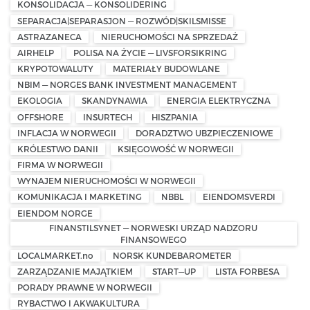
KONSOLIDACJA — KONSOLIDERING
SEPARACJA|SEPARASJON — ROZWÓD|SKILSMISSE
ASTRAZANECA
NIERUCHOMOŚCI NA SPRZEDAŻ
AIRHELP
POLISA NA ŻYCIE — LIVSFORSIKRING
KRYPOTOWALUTY
MATERIAŁY BUDOWLANE
NBIM — NORGES BANK INVESTMENT MANAGEMENT
EKOLOGIA
SKANDYNAWIA
ENERGIA ELEKTRYCZNA
OFFSHORE
INSURTECH
HISZPANIA
INFLACJA W NORWEGII
DORADZTWO UBZPIECZENIOWE
KRÓLESTWO DANII
KSIĘGOWOŚĆ W NORWEGII
FIRMA W NORWEGII
WYNAJEM NIERUCHOMOŚCI W NORWEGII
KOMUNIKACJA I MARKETING
NBBL
EIENDOMSVERDI
EIENDOM NORGE
FINANSTILSYNET — NORWESKI URZĄD NADZORU
FINANSOWEGO
LOCALMARKET.no
NORSK KUNDEBAROMETER
ZARZĄDZANIE MAJĄTKIEM
START—UP
LISTA FORBESA
PORADY PRAWNE W NORWEGII
RYBACTWO I AKWAKULTURA