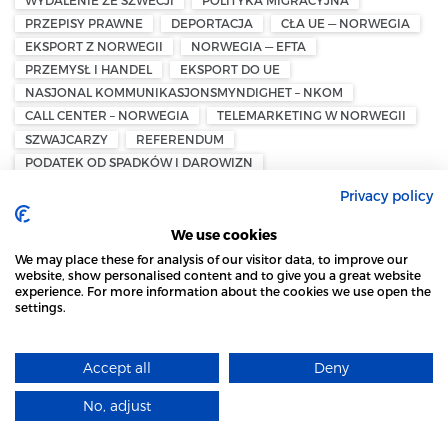
PRZEPISY PRAWNE
DEPORTACJA
CŁA UE — NORWEGIA
EKSPORT Z NORWEGII
NORWEGIA — EFTA
PRZEMYSŁ I HANDEL
EKSPORT DO UE
NASJONAL KOMMUNIKASJONSMYNDIGHET – NKOM
CALL CENTER – NORWEGIA
TELEMARKETING W NORWEGII
SZWAJCARZY
REFERENDUM
PODATEK OD SPADKÓW I DAROWIZN
PODATEK KLIMATYCZNY
PODATKI W SZWAJCARII
Privacy policy
KLARNA — USD
TOKEN
STABLECOIN
MiCA — RYNKI KRYPTOAKTYWÓW
We use cookies
NORWESKO-POLSKA IZBA HANDLOWA — NPCC
We may place these for analysis of our visitor data, to improve our
website, show personalised content and to give you a great website
NPCC – NORWEGIAN POLISH CHAMBER OF COMMERCE
experience. For more information about the cookies we use open the
ZAKAZ PALENIA
PRAWO TYTONIOWE W NORWEGII
settings.
STRONA LOCAL MARKET WYKORZYSTUJE PLIKI
DORADZTWO EMERYTALNE — NORWEGIA
COOKIES
INWESTOWANIE EMERYTALNE
Accept all
Deny
DOWIEDZ SIĘ WIĘCEJ
INDYWIDUALNE OSZCZĘDNOŚCI EMERYTALNE — IPS
PLANOWANIE EMERYTALNE W NORWEGII
NORWEGIA 2026
No, adjust
ROZUMIEM
ŚNIEŻNY CHAOS W SZWECJI
SZWEDZKI INSTYTUT METEOROLOGICZNY I HYDROLOGICZNY –