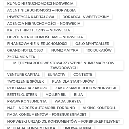
KUPNO NIERUCHOMOŚCI NORWEGIA
AGENT NIERUCHOMOŚCI — NORWEGIA
INWESTYCJA KAPITAŁOWA
DORADCA INWESTYCYJNY
AGENCJA NIERUCHOMOŚCI — NORWEGIA
KREDYT HIPOTECZNY — NORWEGIA
OBRÓT NIERUCHOMOŚCIAMI — NORWEGIA
FINANSOWANIE NIERUCHOMOŚCI
OSLO MYNTGALLERI
GRAND HOTEL OSLO
NUMIZMATYKA
100 DUKATÓW
ZŁOTA MONETA
MIĘDZYNARODOWE STOWARZYSZENIE NUMIZMATYKÓW
ZAWODOWYCH
VENTURE CAPITAL
EURACTIV
CONTEXTE
TWORZENIE SPÓŁEK
PLAN DLA START-UPÓW
REKLAMACJA ZAKUPU
ZAKUP SAMOCHODU W NORWEGII
BERTEL O. STEEN
MØLLER BIL
BILIA
PRAWA KONSUMENTA
WADA UKRYTA
NAF — NORGES AUTOMOBIL-FORBUND
VIKING KONTROLL
RADA KONSUMENTÓW — FORBRUKERRÅDET
NORWESKI URZĄD DS. KONSUMENTÓW — FORBRUKERTILSYNET
MEDIACJA KONSUMENCKA
UMOWA KUPNA