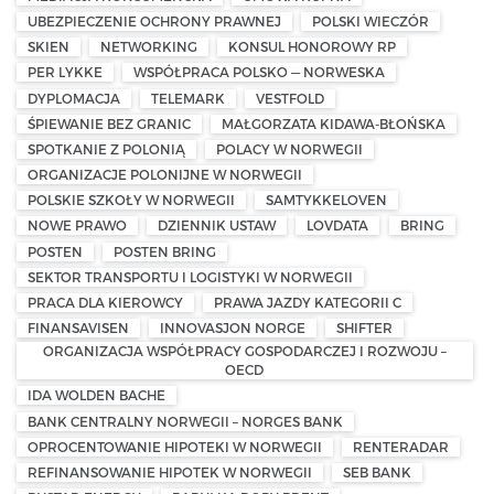
UBEZPIECZENIE OCHRONY PRAWNEJ
POLSKI WIECZÓR
SKIEN
NETWORKING
KONSUL HONOROWY RP
PER LYKKE
WSPÓŁPRACA POLSKO — NORWESKA
DYPLOMACJA
TELEMARK
VESTFOLD
ŚPIEWANIE BEZ GRANIC
MAŁGORZATA KIDAWA-BŁOŃSKA
SPOTKANIE Z POLONIĄ
POLACY W NORWEGII
ORGANIZACJE POLONIJNE W NORWEGII
POLSKIE SZKOŁY W NORWEGII
SAMTYKKELOVEN
NOWE PRAWO
DZIENNIK USTAW
LOVDATA
BRING
POSTEN
POSTEN BRING
SEKTOR TRANSPORTU I LOGISTYKI W NORWEGII
PRACA DLA KIEROWCY
PRAWA JAZDY KATEGORII C
FINANSAVISEN
INNOVASJON NORGE
SHIFTER
ORGANIZACJA WSPÓŁPRACY GOSPODARCZEJ I ROZWOJU –
OECD
IDA WOLDEN BACHE
BANK CENTRALNY NORWEGII – NORGES BANK
OPROCENTOWANIE HIPOTEKI W NORWEGII
RENTERADAR
REFINANSOWANIE HIPOTEK W NORWEGII
SEB BANK