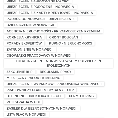
UBEZPIECZENIE ZDROWOTNE DO VISY
UBEZPIECZENIE PODRÓŻNE – NORWEGIA
UBEZPIECZENIE Z KARTY KREDYTOWEJ — NORWEGIA
PODRÓŻ DO NORWEGII — UBEZPIECZENIE
DZIEDZICZENIE W NORWEGII
AGENCJA NIERUCHOMOŚCI – PRIVATMEGLEREN PREMIUM
KORNELIA KRYNICKA
GRØNT BOLIGLÅN
PORADY EKSPERTÓW
KUPNO - NIERUCHOMOŚCI
ZATRUDNIENIE W NORWEGII
OBOWIĄZKI PRACODAWCY W NORWEGII
FOLKETRYGDEN — NORWESKI SYSTEM UBEZPIECZEŃ
SPOŁECZNYCH
SZKOLENIE BHP
REGULAMIN PRACY
MIESIĘCZNY RAPORT A-MELDING
UBEZPIECZENIE WYPADKOWE PRACOWNIKA W NORWEGII
PRACOWNICZY PLAN EMERYTALNY — OTP
UTLENDINGSDIREKTORATET — UDI
PERMITTERING
REJESTRACJA W UDI
ZASIŁEK DLA BEZROBOTNYCH W NORWEGII
LISTA PŁAC W NORWEGII