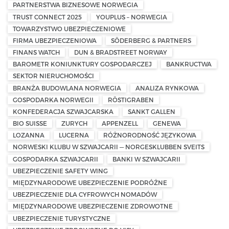
PARTNERSTWA BIZNESOWE NORWEGIA
TRUST CONNECT 2025
YOUPLUS – NORWEGIA
TOWARZYSTWO UBEZPIECZENIOWE
FIRMA UBEZPIECZENIOWA
SÖDERBERG & PARTNERS
FINANS WATCH
DUN & BRADSTREET NORWAY
BAROMETR KONIUNKTURY GOSPODARCZEJ
BANKRUCTWA
SEKTOR NIERUCHOMOŚCI
BRANŻA BUDOWLANA NORWEGIA
ANALIZA RYNKOWA
GOSPODARKA NORWEGII
RÖSTIGRABEN
KONFEDERACJA SZWAJCARSKA
SANKT GALLEN
BIO SUISSE
ZURYCH
APPENZELL
GENEWA
LOZANNA
LUCERNA
RÓŻNORODNOŚĆ JĘZYKOWA
NORWESKI KLUBU W SZWAJCARII — NORGESKLUBBEN SVEITS
GOSPODARKA SZWAJCARII
BANKI W SZWAJCARII
UBEZPIECZENIE SAFETY WING
MIĘDZYNARODOWE UBEZPIECZENIE PODRÓŻNE
UBEZPIECZENIE DLA CYFROWYCH NOMADÓW
MIĘDZYNARODOWE UBEZPIECZENIE ZDROWOTNE
UBEZPIECZENIE TURYSTYCZNE