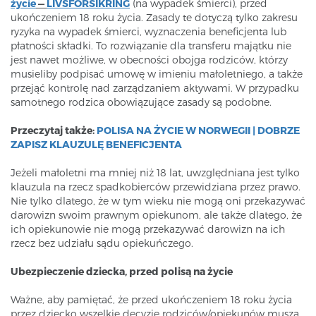
życie
—
LIVSFORSIKRING
(na wypadek śmierci), przed
ukończeniem 18 roku życia. Zasady te dotyczą tylko zakresu
ryzyka na wypadek śmierci, wyznaczenia beneficjenta lub
płatności składki. To rozwiązanie dla transferu majątku nie
jest nawet możliwe, w obecności obojga rodziców, którzy
musieliby podpisać umowę w imieniu małoletniego, a także
przejąć kontrolę nad zarządzaniem aktywami. W przypadku
samotnego rodzica obowiązujące zasady są podobne.
Przeczytaj także:
POLISA NA ŻYCIE W NORWEGII | DOBRZE
ZAPISZ KLAUZULĘ BENEFICJENTA
Jeżeli małoletni ma mniej niż 18 lat, uwzględniana jest tylko
klauzula na rzecz spadkobierców przewidziana przez prawo.
Nie tylko dlatego, że w tym wieku nie mogą oni przekazywać
darowizn swoim prawnym opiekunom, ale także dlatego, że
ich opiekunowie nie mogą przekazywać darowizn na ich
rzecz bez udziału sądu opiekuńczego.
Ubezpieczenie dziecka, przed polisą na życie
Ważne, aby pamiętać, że przed ukończeniem 18 roku życia
przez dziecko wszelkie decyzje rodziców/opiekunów muszą