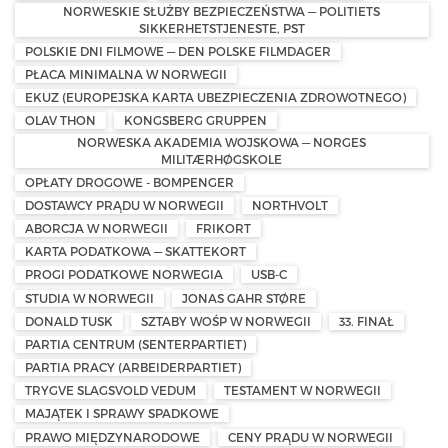
NORWESKIE SŁUŻBY BEZPIECZEŃSTWA — POLITIETS
SIKKERHETSTJENESTE, PST
POLSKIE DNI FILMOWE — DEN POLSKE FILMDAGER
PŁACA MINIMALNA W NORWEGII
EKUZ (EUROPEJSKA KARTA UBEZPIECZENIA ZDROWOTNEGO)
OLAV THON
KONGSBERG GRUPPEN
NORWESKA AKADEMIA WOJSKOWA — NORGES
MILITÆRHØGSKOLE
OPŁATY DROGOWE - BOMPENGER
DOSTAWCY PRĄDU W NORWEGII
NORTHVOLT
ABORCJA W NORWEGII
FRIKORT
KARTA PODATKOWA — SKATTEKORT
PROGI PODATKOWE NORWEGIA
USB-C
STUDIA W NORWEGII
JONAS GAHR STØRE
DONALD TUSK
SZTABY WOŚP W NORWEGII
33. FINAŁ
PARTIA CENTRUM (SENTERPARTIET)
PARTIA PRACY (ARBEIDERPARTIET)
TRYGVE SLAGSVOLD VEDUM
TESTAMENT W NORWEGII
MAJĄTEK I SPRAWY SPADKOWE
PRAWO MIĘDZYNARODOWE
CENY PRĄDU W NORWEGII