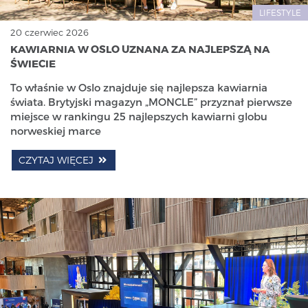
LIFESTYLE
20 czerwiec 2026
KAWIARNIA W OSLO UZNANA ZA NAJLEPSZĄ NA
ŚWIECIE
To właśnie w Oslo znajduje się najlepsza kawiarnia
świata. Brytyjski magazyn „MONCLE” przyznał pierwsze
miejsce w rankingu 25 najlepszych kawiarni globu
norweskiej marce
CZYTAJ WIĘCEJ