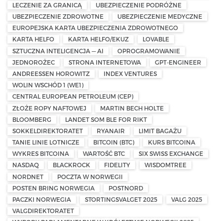
LECZENIE ZA GRANICĄ
UBEZPIECZENIE PODRÓŻNE
UBEZPIECZENIE ZDROWOTNE
UBEZPIECZENIE MEDYCZNE
EUROPEJSKA KARTA UBEZPIECZENIA ZDROWOTNEGO
KARTA HELFO
KARTA HELFO/EKUZ
LOVABLE
SZTUCZNA INTELIGENCJA — AI
OPROGRAMOWANIE
JEDNOROŻEC
STRONA INTERNETOWA
GPT-ENGINEER
ANDREESSEN HOROWITZ
INDEX VENTURES
WOLIN WSCHÓD 1 (WE1)
CENTRAL EUROPEAN PETROLEUM (CEP)
ZŁOŻE ROPY NAFTOWEJ
MARTIN BECH HOLTE
BLOOMBERG
LANDET SOM BLE FOR RIKT
SOKKELDIREKTORATET
RYANAIR
LIMIT BAGAŻU
TANIE LINIE LOTNICZE
BITCOIN (BTC)
KURS BITCOINA
WYKRES BITCOINA
WARTOŚĆ BTC
SIX SWISS EXCHANGE
NASDAQ
BLACKROCK
FIDELITY
WISDOMTREE
NORDNET
POCZTA W NORWEGII
POSTEN BRING NORWEGIA
POSTNORD
PACZKI NORWEGIA
STORTINGSVALGET 2025
VALG 2025
VALGDIREKTORATET