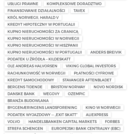
USŁUGI PRAWNE
KOMPLEKSOWE DORADZTWO
FINANSOWANIE DZIAŁALNOŚCI
TAVEX
KRÓL NORWEGII, HARALD V
KREDYT HIPOTECZNY W PORTUGALII
KUPNO NIERUCHOMOŚCI ZA GRANICĄ
KUPNO NIERUCHOMOŚCI W NORWEGII
KUPNO NIERUCHOMOŚCI W HISZPANII
KUPNO NIERUCHOMOŚCI W PORTUGALII
ANDERS BREIVIK
PODATEK U ŹRÓDŁA – KILDESKATT
OLE ANDREAS HALVORSEN
VIKING GLOBAL INVESTORS
RACHUNKOWOŚĆ W NORWEGII
PŁATNOŚCI CYFROWE
KREDYT SAMOCHODOWY
STAVANGER AFTENBLADET
BERGENS TIDENDE
BRISTOW NORWAY
NOVO NORDISK
DANSKE BANK
WEGOVY
OZEMPIC
BRANŻA BUDOWLANA
BYGGENÆRINGENS LANDSFORENING
KINO W NORWEGII
PODATEK WYJAZDOWY — „EXIT SKATT”
ALIEXPRESS
VOLVO
HANDELSBANKEN CAPITAL MARKETS
FORBES
STREFA SCHENGEN
EUROPEJSKI BANK CENTRALNY (EBC)