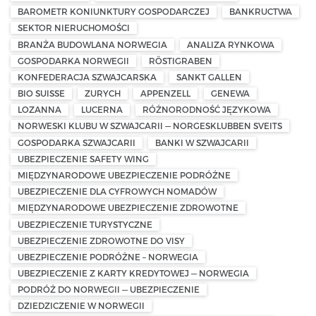
BAROMETR KONIUNKTURY GOSPODARCZEJ
BANKRUCTWA
SEKTOR NIERUCHOMOŚCI
BRANŻA BUDOWLANA NORWEGIA
ANALIZA RYNKOWA
GOSPODARKA NORWEGII
RÖSTIGRABEN
KONFEDERACJA SZWAJCARSKA
SANKT GALLEN
BIO SUISSE
ZURYCH
APPENZELL
GENEWA
LOZANNA
LUCERNA
RÓŻNORODNOŚĆ JĘZYKOWA
NORWESKI KLUBU W SZWAJCARII — NORGESKLUBBEN SVEITS
GOSPODARKA SZWAJCARII
BANKI W SZWAJCARII
UBEZPIECZENIE SAFETY WING
MIĘDZYNARODOWE UBEZPIECZENIE PODRÓŻNE
UBEZPIECZENIE DLA CYFROWYCH NOMADÓW
MIĘDZYNARODOWE UBEZPIECZENIE ZDROWOTNE
UBEZPIECZENIE TURYSTYCZNE
UBEZPIECZENIE ZDROWOTNE DO VISY
UBEZPIECZENIE PODRÓŻNE – NORWEGIA
UBEZPIECZENIE Z KARTY KREDYTOWEJ — NORWEGIA
PODRÓŻ DO NORWEGII — UBEZPIECZENIE
DZIEDZICZENIE W NORWEGII