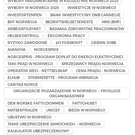
WYBORY PARLAMENTARNE W KRÓLESTWIE NORWEGII 2025
WYBORY W NORWEGII 2025
INWESTYCJE W NORWEGII
INVESTORTEMPEN
BANK INWESTYCYJNY DNB CARNEGIE
BHT NORWEGIA
BEDRIFTSHELSETJENESTE
HMS (BHP)
ARBEIDSTILSYNET
BADANIA ZDROWOTNE PRACOWNIKÓW
HELSEKONTROLL
ERGONOMIA PRACY
RYZYKO ZAWODOWE
§13 FORSKRIFT
GRØNN JOBB
AVANOVA
NORGESPRIS
NORGESPRIS – PROGRAM DOPŁAT DO ENERGII ELEKTRYCZNEJ
TANI PRĄD W NORWEGII
SPRZEDAWCY PRĄDU NORWEGIA
OPERATOR SIECI – NETTSELSKAP
CENA PRĄDU – NORWEGIA
ELHUB
STRØMSTØTTE – PROGRAM WSPARCIA
CARITAS NORGE
ORGANIZACJE POZARZĄDOWE W NORWEGII — FRIVILLIGE
ORGANISASJONER
DEN NORSKE FATTIGDOMMEN
FATTIGHUSET
MATSENTRALEN
UNICEF
BIEDA W NORWEGII
UBUSTWO W NORWEGII
TANIE UBEZPIECZENIE SAMOCHODU — NORWEGIA
KALKULATOR UBEZPIECZENIOWY