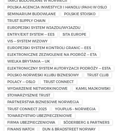
TARGI BUDOWLANE W NORWEGII
POLSKA AGENCJA INWESTYCJI I HANDLU (PAIH) W OSLO
SEMINARIUM BUDOWLANE
POLSKIE STOISKO
TRUST SUPPLY CHAIN
EUROPEJSKI SYSTEM WJAZDU/WYJAZDU
ENTRY/EXIT SYSTEM — EES
SITA EUROPE
VIS — SYSTEM WIZOWY
EUROPEJSKI SYSTEM KONTROLI GRANIC — EES
ELEKTRONICZNE ZEZWOLENIE NA PODRÓŻ — ETA
WIELKA BRYTANIA — UK
ELEKTRONICZNY SYSTEM AUTORYZACJI PODRÓŻY — ESTA
POLSKO-NORWESKI KLUBU BIZNESOWY
TRUST CLUB
POLACY — OSLO
TRUST CONNECT
WYDARZENIE NETWORKINGOWE
KAMIL MAJKOWSKI
STOWARZYSZNIE TRUST
PARTNERSTWA BIZNESOWE NORWEGIA
TRUST CONNECT 2025
YOUPLUS – NORWEGIA
TOWARZYSTWO UBEZPIECZENIOWE
FIRMA UBEZPIECZENIOWA
SÖDERBERG & PARTNERS
FINANS WATCH
DUN & BRADSTREET NORWAY