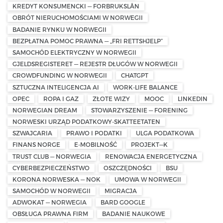
KREDYT KONSUMENCKI — FORBRUKSLÅN
OBRÓT NIERUCHOMOŚCIAMI W NORWEGII
BADANIE RYNKU W NORWEGII
BEZPŁATNA POMOC PRAWNA — „FRI RETTSHJELP”
SAMOCHÓD ELEKTRYCZNY W NORWEGII
GJELDSREGISTERET — REJESTR DŁUGÓW W NORWEGII
CROWDFUNDING W NORWEGII
CHATGPT
SZTUCZNA INTELIGENCJA AI
WORK-LIFE BALANCE
OPEC
ROPA I GAZ
ZŁOTE WIZY
MOOC
LINKEDIN
NORWEGIAN DREAM
STOWARZYSZENIE — FORENING
NORWESKI URZĄD PODATKOWY-SKATTEETATEN
SZWAJCARIA
PRAWO I PODATKI
ULGA PODATKOWA
FINANS NORGE
E-MOBILNOŚĆ
PROJEKT—K
TRUST CLUB — NORWEGIA
RENOWACJA ENERGETYCZNA
CYBERBEZPIECZEŃSTWO
OSZCZĘDNOŚCI
BSU
KORONA NORWESKA — NOK
UMOWA W NORWEGII
SAMOCHÓD W NORWEGII
MIGRACJA
ADWOKAT — NORWEGIA
BARD GOOGLE
OBSŁUGA PRAWNA FIRM
BADANIE NAUKOWE