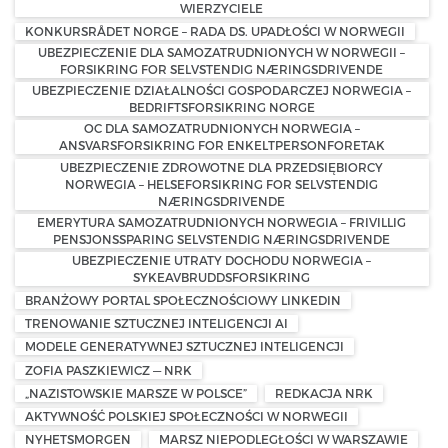
WIERZYCIELE
KONKURSRÅDET NORGE – RADA DS. UPADŁOŚCI W NORWEGII
UBEZPIECZENIE DLA SAMOZATRUDNIONYCH W NORWEGII –
FORSIKRING FOR SELVSTENDIG NÆRINGSDRIVENDE
UBEZPIECZENIE DZIAŁALNOŚCI GOSPODARCZEJ NORWEGIA –
BEDRIFTSFORSIKRING NORGE
OC DLA SAMOZATRUDNIONYCH NORWEGIA –
ANSVARSFORSIKRING FOR ENKELTPERSONFORETAK
UBEZPIECZENIE ZDROWOTNE DLA PRZEDSIĘBIORCY
NORWEGIA – HELSEFORSIKRING FOR SELVSTENDIG
NÆRINGSDRIVENDE
EMERYTURA SAMOZATRUDNIONYCH NORWEGIA – FRIVILLIG
PENSJONSSPARING SELVSTENDIG NÆRINGSDRIVENDE
UBEZPIECZENIE UTRATY DOCHODU NORWEGIA –
SYKEAVBRUDDSFORSIKRING
BRANŻOWY PORTAL SPOŁECZNOŚCIOWY LINKEDIN
TRENOWANIE SZTUCZNEJ INTELIGENCJI AI
MODELE GENERATYWNEJ SZTUCZNEJ INTELIGENCJI
ZOFIA PASZKIEWICZ — NRK
„NAZISTOWSKIE MARSZE W POLSCE”
REDKACJA NRK
AKTYWNOŚĆ POLSKIEJ SPOŁECZNOŚCI W NORWEGII
NYHETSMORGEN
MARSZ NIEPODLEGŁOŚCI W WARSZAWIE