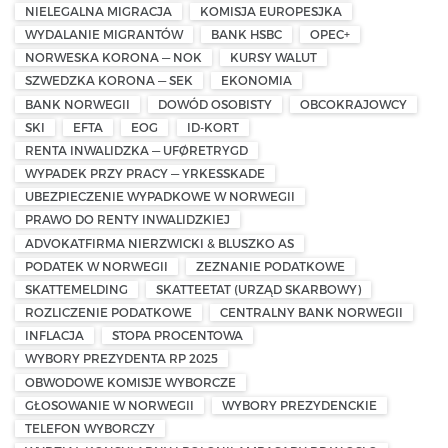
NIELEGALNA MIGRACJA
KOMISJA EUROPESJKA
WYDALANIE MIGRANTÓW
BANK HSBC
OPEC+
NORWESKA KORONA — NOK
KURSY WALUT
SZWEDZKA KORONA — SEK
EKONOMIA
BANK NORWEGII
DOWÓD OSOBISTY
OBCOKRAJOWCY
SKI
EFTA
EOG
ID-KORT
RENTA INWALIDZKA — UFØRETRYGD
WYPADEK PRZY PRACY — YRKESSKADE
UBEZPIECZENIE WYPADKOWE W NORWEGII
PRAWO DO RENTY INWALIDZKIEJ
ADVOKATFIRMA NIERZWICKI & BLUSZKO AS
PODATEK W NORWEGII
ZEZNANIE PODATKOWE
SKATTEMELDING
SKATTEETAT (URZĄD SKARBOWY)
ROZLICZENIE PODATKOWE
CENTRALNY BANK NORWEGII
INFLACJA
STOPA PROCENTOWA
WYBORY PREZYDENTA RP 2025
OBWODOWE KOMISJE WYBORCZE
GŁOSOWANIE W NORWEGII
WYBORY PREZYDENCKIE
TELEFON WYBORCZY