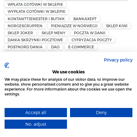
WPŁATA GOTÓWKI W SKLEPIE
WYPŁATA GOTÓWKI W SKLEPIE
KONTANTTJENESTER I BUTIKK
BANKAXEPT
NORGESGRUPPEN
PIENIĄDZE W NORWEGII
SKLEP KIWI
SKLEP JOKER
SKLEP MENY
POCZTA W DANII
DANIA SKRZYNKI POCZTOWE
CYFRYZACJA POCZTY
POSTNORD DANIA
DAO
E-COMMERCE
DANSK AVIS OMDELING
Privacy policy
PODATEK OD MAJĄTKU — NORWEGIA
FORMUESSKATT — PODATEK OD MAJĄTKU
We use cookies
BIZNES PRYWATNY
PRZEDSIĘBIORCY W NORWEGII
We may place these for analysis of our visitor data, to improve our
NORWESKI SYSTEM PODATKOWY
UCIECZKA KAPITAŁU
website, show personalised content and to give you a great website
experience. For more information about the cookies we use open the
NORWEGIA — PODATEK MAJĄTKOWY
settings.
STRONA LOCAL MARKET WYKORZYSTUJE PLIKI
ØYSTEIN STRAY SPETALEN
MIGRACJA DO SZWECJI
WYDALENIE ZE SZWECJI
POLITYKA MIGRACYJNA
COOKIES
PRZEPISY PRAWNE
DEPORTACJA
CŁA UE — NORWEGIA
Accept all
Deny
DOWIEDZ SIĘ WIĘCEJ
EKSPORT Z NORWEGII
NORWEGIA — EFTA
No, adjust
PRZEMYSŁ I HANDEL
EKSPORT DO UE
ROZUMIEM
NASJONAL KOMMUNIKASJONSMYNDIGHET – NKOM