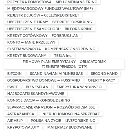
POŻYCZKA POMOSTOWA — MELLOMFINANSIERING
MIĘDZYNARODOWY FUNDUSZ WALUTOWY (IMF)
REJESTR DŁUGÓW — GJELDSREGISTERET
UBEZPIECZENIE FIRMY — BEDRIFTSFORSIKRING
UBEZPIECZENIE SAMOCHODU — BILFORSIKRING
KREDYT GOTÓWKOWY — FORBRUKSLÅN
KONTO — TANIE PRZELEWY
SYSTEM WSPARCIA — KOMPENSASJONSORDNING
KREDYT BUDOWLANY
TESLA Inc.
FIRMOWY PLAN EMERYTALNY — OBLIGATORISK
TJENESTEPENSJON (OTP)
BITCOIN
SCANDINAVIAN AIRLINES SAS
SECOND HAND
GOSPODARSTWO DOMOWE — HUSSTAND
OFERTY PRACY
SWOT
BIZNESPLAN
EMERYTURA W NORWEGII
NAJBOGATSI SKANDYNAWOWIE
KONSOLIDACJA — KONSOLIDERING
SEPARACJA|SEPARASJON — ROZWÓD|SKILSMISSE
ASTRAZANECA
NIERUCHOMOŚCI NA SPRZEDAŻ
AIRHELP
POLISA NA ŻYCIE — LIVSFORSIKRING
KRYPOTOWALUTY
MATERIAŁY BUDOWLANE