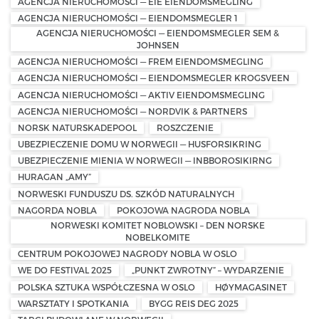
AGENCJA NIERUCHOMOŚCI — EIE EIENDOMSMEGLING
AGENCJA NIERUCHOMOŚCI — EIENDOMSMEGLER 1
AGENCJA NIERUCHOMOŚCI — EIENDOMSMEGLER SEM &
JOHNSEN
AGENCJA NIERUCHOMOŚCI — FREM EIENDOMSMEGLING
AGENCJA NIERUCHOMOŚCI — EIENDOMSMEGLER KROGSVEEN
AGENCJA NIERUCHOMOŚCI — AKTIV EIENDOMSMEGLING
AGENCJA NIERUCHOMOŚCI — NORDVIK & PARTNERS
NORSK NATURSKADEPOOL
ROSZCZENIE
UBEZPIECZENIE DOMU W NORWEGII — HUSFORSIKRING
UBEZPIECZENIE MIENIA W NORWEGII — INBBOROSIKIRNG
HURAGAN „AMY”
NORWESKI FUNDUSZU DS. SZKÓD NATURALNYCH
NAGORDA NOBLA
POKOJOWA NAGRODA NOBLA
NORWESKI KOMITET NOBLOWSKI – DEN NORSKE
NOBELKOMITE
CENTRUM POKOJOWEJ NAGRODY NOBLA W OSLO
WE DO FESTIVAL 2025
„PUNKT ZWROTNY” – WYDARZENIE
POLSKA SZTUKA WSPÓŁCZESNA W OSLO
HØYMAGASINET
WARSZTATY I SPOTKANIA
BYGG REIS DEG 2025