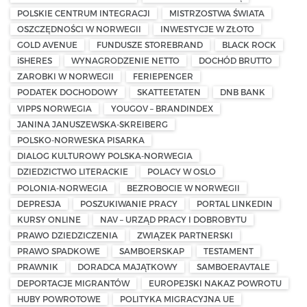
POLSKIE CENTRUM INTEGRACJI
MISTRZOSTWA ŚWIATA
OSZCZĘDNOŚCI W NORWEGII
INWESTYCJE W ZŁOTO
GOLD AVENUE
FUNDUSZE STOREBRAND
BLACK ROCK
iSHERES
WYNAGRODZENIE NETTO
DOCHÓD BRUTTO
ZAROBKI W NORWEGII
FERIEPENGER
PODATEK DOCHODOWY
SKATTEETATEN
DNB BANK
VIPPS NORWEGIA
YOUGOV – BRANDINDEX
JANINA JANUSZEWSKA-SKREIBERG
POLSKO-NORWESKA PISARKA
DIALOG KULTUROWY POLSKA-NORWEGIA
DZIEDZICTWO LITERACKIE
POLACY W OSLO
POLONIA-NORWEGIA
BEZROBOCIE W NORWEGII
DEPRESJA
POSZUKIWANIE PRACY
PORTAL LINKEDIN
KURSY ONLINE
NAV – URZĄD PRACY I DOBROBYTU
PRAWO DZIEDZICZENIA
ZWIĄZEK PARTNERSKI
PRAWO SPADKOWE
SAMBOERSKAP
TESTAMENT
PRAWNIK
DORADCA MAJĄTKOWY
SAMBOERAVTALE
DEPORTACJE MIGRANTÓW
EUROPEJSKI NAKAZ POWROTU
HUBY POWROTOWE
POLITYKA MIGRACYJNA UE