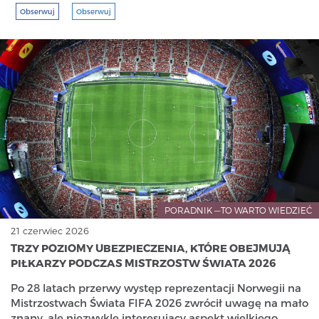
Obserwuj
Obserwuj
PORADNIK —TO WARTO WIEDZIEĆ
21 czerwiec 2026
TRZY POZIOMY UBEZPIECZENIA, KTÓRE OBEJMUJĄ
PIŁKARZY PODCZAS MISTRZOSTW ŚWIATA 2026
Po 28 latach przerwy występ reprezentacji Norwegii na
Mistrzostwach Świata FIFA 2026 zwrócił uwagę na mało
znany, ale niezwykle interesujący aspekt wielkiego