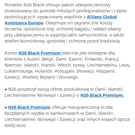
Ponadto N26 Black oferuje pakiet ubezpieczeniowy
dostosowany do potrzeb młodych profesjonalistów i często
podróżujących, opracowany wspólnie z
Allianz Global
Assistance Europe
. Obejmuje on zagraniczne koszty
leczenia, opóźnione loty, ochronę bagażu i wkład własny
przy ubezpieczeniu w wypożyczalni samochodów, a także
telefon komórkowy, gotówkę i ochronę przed kradzieżą.​
Konto
N26 Black Premium
obecnie jest dostępne dla
klientów z Austrii, Belgii, Danii, Estonii, Finlandii, Francji,
Niemiec, Islandii, Irlandii, Włoch, Łotwy, Liechtensteinu, Litwy,
Luksemburga, Holandii, Portugalii, Słowacji, Hiszpanii,
Szwecji, Wielkiej Brytanii i Norwegii.​​
● N26 poszerzył swoją ofertę produktową w Danii, Islandii,
Liechtensteinie, Norwegii i Szwecji o
N26 Black Premium
.
●
N26 Black Premium
oferuje nieograniczoną liczbę
bezpłatnych wypłat w bankomatach w Danii, Islandii,
Liechtensteinie, Norwegii i Szwecji oraz innych krajach spoza
strefy euro.