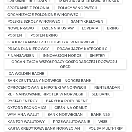
ŚPIEWANIE BEZ GRANIC
MAŁGORZATA KIDAWA-BŁOŃSKA
SPOTKANIE Z POLONIĄ
POLACY W NORWEGII
ORGANIZACJE POLONIJNE W NORWEGII
POLSKIE SZKOŁY W NORWEGII
SAMTYKKELOVEN
NOWE PRAWO
DZIENNIK USTAW
LOVDATA
BRING
POSTEN
POSTEN BRING
SEKTOR TRANSPORTU I LOGISTYKI W NORWEGII
PRACA DLA KIEROWCY
PRAWA JAZDY KATEGORII C
FINANSAVISEN
INNOVASJON NORGE
SHIFTER
ORGANIZACJA WSPÓŁPRACY GOSPODARCZEJ I ROZWOJU –
OECD
IDA WOLDEN BACHE
BANK CENTRALNY NORWEGII – NORGES BANK
OPROCENTOWANIE HIPOTEKI W NORWEGII
RENTERADAR
REFINANSOWANIE HIPOTEK W NORWEGII
SEB BANK
RYSTAD ENERGY
BARYŁKA ROPY BRENT
OXFORD ECONOMICS
CIEŚNINA ORMUZ
WYMIANA WALUT
BANK NORWEGIAN
BANK N26
KANTOR WALUTOWY
PRZEWALUTOWANIE
WISE
KARTA KREDYTOWA BANK NORWEGIAN
POLISA MULTI-TRIP