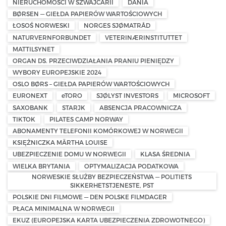
NIERUCHOMOŚCI W SZWAJCARII
DANIA
BØRSEN — GIEŁDA PAPIERÓW WARTOŚCIOWYCH
ŁOSOŚ NORWESKI
NORGES SJØMATRÅD
NATURVERNFORBUNDET
VETERINÆRINSTITUTTET
MATTILSYNET
ORGAN DS. PRZECIWDZIAŁANIA PRANIU PIENIĘDZY
WYBORY EUROPEJSKIE 2024
OSLO BØRS – GIEŁDA PAPIERÓW WARTOŚCIOWYCH
EURONEXT
eTORO
SJØLYST INVESTORS
MICROSOFT
SAXOBANK
STARJK
ABSENCJA PRACOWNICZA
TIKTOK
PILATES CAMP NORWAY
ABONAMENTY TELEFONII KOMÓRKOWEJ W NORWEGII
KSIĘŻNICZKA MÄRTHA LOUISE
UBEZPIECZENIE DOMU W NORWEGII
KLASA ŚREDNIA
WIELKA BRYTANIA
OPTYMALIZACJA PODATKOWA
NORWESKIE SŁUŻBY BEZPIECZEŃSTWA — POLITIETS
SIKKERHETSTJENESTE, PST
POLSKIE DNI FILMOWE — DEN POLSKE FILMDAGER
PŁACA MINIMALNA W NORWEGII
EKUZ (EUROPEJSKA KARTA UBEZPIECZENIA ZDROWOTNEGO)