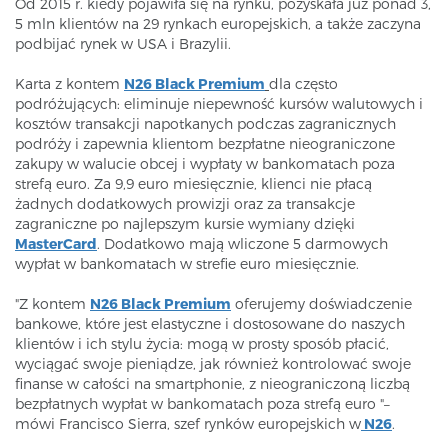
Od 2015 r. kiedy pojawiła się na rynku, pozyskała już ponad 3,
5 mln klientów na 29 rynkach europejskich, a także zaczyna
podbijać rynek w USA i Brazylii.​​
Karta z kontem
N26 Black Premium
dla często
podróżujących: eliminuje niepewność kursów walutowych i
kosztów transakcji napotkanych podczas zagranicznych
podróży i zapewnia klientom bezpłatne nieograniczone
zakupy w walucie obcej i wypłaty w bankomatach poza
strefą euro. Za 9,9 euro miesięcznie, klienci nie płacą
żadnych dodatkowych prowizji oraz za transakcje
zagraniczne po najlepszym kursie wymiany dzięki
MasterCard
. Dodatkowo mają wliczone 5 darmowych
wypłat w bankomatach w strefie euro miesięcznie.​​
"Z kontem
N26 Black Premium
oferujemy doświadczenie
bankowe, które jest elastyczne i dostosowane do naszych
klientów i ich stylu życia: mogą w prosty sposób płacić,
wyciągać swoje pieniądze, jak również kontrolować swoje
finanse w całości na smartphonie, z nieograniczoną liczbą
bezpłatnych wypłat w bankomatach poza strefą euro "–
mówi Francisco Sierra, szef rynków europejskich w
N26
.​​