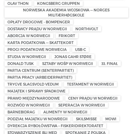
OLAV THON
KONGSBERG GRUPPEN
NORWESKA AKADEMIA WOJSKOWA — NORGES
MILITÆRHØGSKOLE
OPŁATY DROGOWE - BOMPENGER
DOSTAWCY PRĄDU W NORWEGII
NORTHVOLT
ABORCJA W NORWEGII
FRIKORT
KARTA PODATKOWA — SKATTEKORT
PROGI PODATKOWE NORWEGIA
USB-C
STUDIA W NORWEGII
JONAS GAHR STØRE
DONALD TUSK
SZTABY WOŚP W NORWEGII
33. FINAŁ
PARTIA CENTRUM (SENTERPARTIET)
PARTIA PRACY (ARBEIDERPARTIET)
TRYGVE SLAGSVOLD VEDUM
TESTAMENT W NORWEGII
MAJĄTEK I SPRAWY SPADKOWE
PRAWO MIĘDZYNARODOWE
CENY PRĄDU W NORWEGII
ROZWÓD W NORWEGII
SEPERACJA W NORWEGII
BARNEBIDRAG
ALIMENTY W NORWEGII
PODZIAŁ MAJĄTKU W NOWREGII
SKILSMISSE
MOWI
DYREKCJA RYBOŁÓWSTWA – FISKERIDIREKTORATET
STOWARZYSZENIE BLI MED
SPOTKANIE Z POLSKĄ