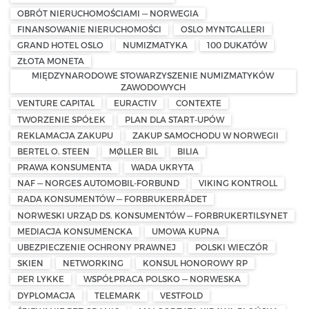
OBRÓT NIERUCHOMOŚCIAMI — NORWEGIA
FINANSOWANIE NIERUCHOMOŚCI
OSLO MYNTGALLERI
GRAND HOTEL OSLO
NUMIZMATYKA
100 DUKATÓW
ZŁOTA MONETA
MIĘDZYNARODOWE STOWARZYSZENIE NUMIZMATYKÓW
ZAWODOWYCH
VENTURE CAPITAL
EURACTIV
CONTEXTE
TWORZENIE SPÓŁEK
PLAN DLA START-UPÓW
REKLAMACJA ZAKUPU
ZAKUP SAMOCHODU W NORWEGII
BERTEL O. STEEN
MØLLER BIL
BILIA
PRAWA KONSUMENTA
WADA UKRYTA
NAF — NORGES AUTOMOBIL-FORBUND
VIKING KONTROLL
RADA KONSUMENTÓW — FORBRUKERRÅDET
NORWESKI URZĄD DS. KONSUMENTÓW — FORBRUKERTILSYNET
MEDIACJA KONSUMENCKA
UMOWA KUPNA
UBEZPIECZENIE OCHRONY PRAWNEJ
POLSKI WIECZÓR
SKIEN
NETWORKING
KONSUL HONOROWY RP
PER LYKKE
WSPÓŁPRACA POLSKO — NORWESKA
DYPLOMACJA
TELEMARK
VESTFOLD