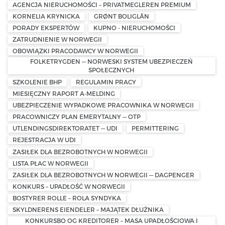
AGENCJA NIERUCHOMOŚCI – PRIVATMEGLEREN PREMIUM
KORNELIA KRYNICKA
GRØNT BOLIGLÅN
PORADY EKSPERTÓW
KUPNO - NIERUCHOMOŚCI
ZATRUDNIENIE W NORWEGII
OBOWIĄZKI PRACODAWCY W NORWEGII
FOLKETRYGDEN — NORWESKI SYSTEM UBEZPIECZEŃ
SPOŁECZNYCH
SZKOLENIE BHP
REGULAMIN PRACY
MIESIĘCZNY RAPORT A-MELDING
UBEZPIECZENIE WYPADKOWE PRACOWNIKA W NORWEGII
PRACOWNICZY PLAN EMERYTALNY — OTP
UTLENDINGSDIREKTORATET — UDI
PERMITTERING
REJESTRACJA W UDI
ZASIŁEK DLA BEZROBOTNYCH W NORWEGII
LISTA PŁAC W NORWEGII
ZASIŁEK DLA BEZROBOTNYCH W NORWEGII — DAGPENGER
KONKURS – UPADŁOŚĆ W NORWEGII
BOSTYRER ROLLE – ROLA SYNDYKA
SKYLDNERENS EIENDELER – MAJĄTEK DŁUŻNIKA
KONKURSBO OG KREDITORER – MASA UPADŁOŚCIOWA I