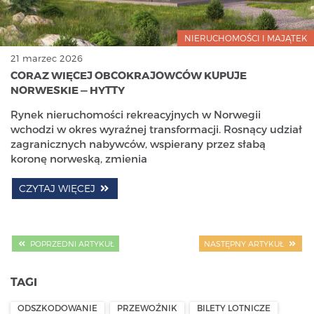
NIERUCHOMOŚCI I MAJĄTEK
21 marzec 2026
CORAZ WIĘCEJ OBCOKRAJOWCÓW KUPUJE
NORWESKIE — HYTTY
Rynek nieruchomości rekreacyjnych w Norwegii
wchodzi w okres wyraźnej transformacji. Rosnący udział
zagranicznych nabywców, wspierany przez słabą
koronę norweską, zmienia
CZYTAJ WIĘCEJ
POPRZEDNI ARTYKUŁ
NASTĘPNY ARTYKUŁ
TAGI
ODSZKODOWANIE
PRZEWOŹNIK
BILETY LOTNICZE