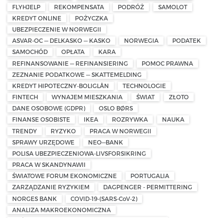
FLYHJELP
REKOMPENSATA
PODRÓŻ
SAMOLOT
KREDYT ONLINE
POŻYCZKA
UBEZPIECZENIE W NORWEGII
ASVAR-OC — DELKASKO — KASKO
NORWEGIA
PODATEK
SAMOCHÓD
OPŁATA
KARA
REFINANSOWANIE — REFINANSIERING
POMOC PRAWNA
ZEZNANIE PODATKOWE — SKATTEMELDING
KREDYT HIPOTECZNY-BOLIGLÅN
TECHNOLOGIE
FINTECH
WYNAJEM MIESZKANIA
ŚWIAT
ZŁOTO
DANE OSOBOWE (GDPR)
OSLO BØRS
FINANSE OSOBISTE
IKEA
ROZRYWKA
NAUKA
TRENDY
RYZYKO
PRACA W NORWEGII
SPRAWY URZĘDOWE
NEO—BANK
POLISA UBEZPIECZENIOWA-LIVSFORSIKRING
PRACA W SKANDYNAWII
ŚWIATOWE FORUM EKONOMICZNE
PORTUGALIA
ZARZĄDZANIE RYZYKIEM
DAGPENGER - PERMITTERING
NORGES BANK
COVID-19-(SARS-CoV-2)
ANALIZA MAKROEKONOMICZNA