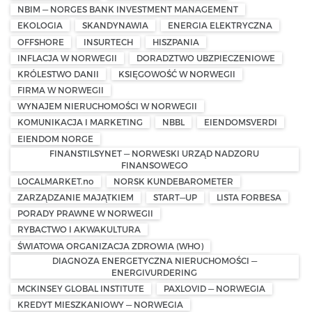
NBIM — NORGES BANK INVESTMENT MANAGEMENT
EKOLOGIA
SKANDYNAWIA
ENERGIA ELEKTRYCZNA
OFFSHORE
INSURTECH
HISZPANIA
INFLACJA W NORWEGII
DORADZTWO UBZPIECZENIOWE
KRÓLESTWO DANII
KSIĘGOWOŚĆ W NORWEGII
FIRMA W NORWEGII
WYNAJEM NIERUCHOMOŚCI W NORWEGII
KOMUNIKACJA I MARKETING
NBBL
EIENDOMSVERDI
EIENDOM NORGE
FINANSTILSYNET — NORWESKI URZĄD NADZORU
FINANSOWEGO
LOCALMARKET.no
NORSK KUNDEBAROMETER
ZARZĄDZANIE MAJĄTKIEM
START—UP
LISTA FORBESA
PORADY PRAWNE W NORWEGII
RYBACTWO I AKWAKULTURA
ŚWIATOWA ORGANIZACJA ZDROWIA (WHO)
DIAGNOZA ENERGETYCZNA NIERUCHOMOŚCI —
ENERGIVURDERING
MCKINSEY GLOBAL INSTITUTE
PAXLOVID — NORWEGIA
KREDYT MIESZKANIOWY — NORWEGIA