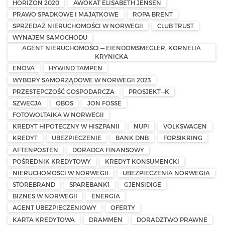
HORIZON 2020
AWOKAT ELISABETH JENSEN
PRAWO SPADKOWE I MAJĄTKOWE
ROPA BRENT
SPRZEDAŻ NIERUCHOMOŚCI W NORWEGII
CLUB TRUST
WYNAJEM SAMOCHODU
AGENT NIERUCHOMOŚCI — EIENDOMSMEGLER, KORNELIA
KRYNICKA
ENOVA
HYWIND TAMPEN
WYBORY SAMORZĄDOWE W NORWEGII 2023
PRZESTĘPCZOŚĆ GOSPODARCZA
PROSJEKT—K
SZWECJA
OBOS
JON FOSSE
FOTOWOLTAIKA W NORWEGII
KREDYT HIPOTECZNY W HISZPANII
NUPI
VOLKSWAGEN
KREDYT
UBEZPIECZENIE
BANK DNB
FORSIKRING
AFTENPOSTEN
DORADCA FINANSOWY
POŚREDNIK KREDYTOWY
KREDYT KONSUMENCKI
NIERUCHOMOŚCI W NORWEGII
UBEZPIECZENIA NORWEGIA
STOREBRAND
SPAREBANK1
GJENSIDIGE
BIZNES W NORWEGII
ENERGIA
AGENT UBEZPIECZENIOWY
OFERTY
KARTA KREDYTOWA
DRAMMEN
DORADZTWO PRAWNE