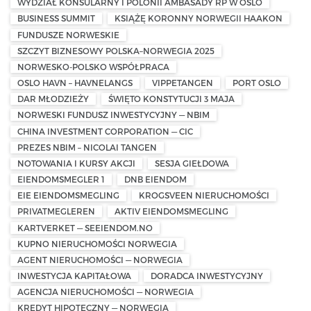
WYDZIAŁ KONSULARNY I POLONII AMBASADY RP W OSLO
BUSINESS SUMMIT
KSIĄŻĘ KORONNY NORWEGII HAAKON
FUNDUSZE NORWESKIE
SZCZYT BIZNESOWY POLSKA–NORWEGIA 2025
NORWESKO-POLSKO WSPÓŁPRACA
OSLO HAVN – HAVNELANGS
VIPPETANGEN
PORT OSLO
DAR MŁODZIEŻY
ŚWIĘTO KONSTYTUCJI 3 MAJA
NORWESKI FUNDUSZ INWESTYCYJNY — NBIM
CHINA INVESTMENT CORPORATION — CIC
PREZES NBIM – NICOLAI TANGEN
NOTOWANIA I KURSY AKCJI
SESJA GIEŁDOWA
EIENDOMSMEGLER 1
DNB EIENDOM
EIE EIENDOMSMEGLING
KROGSVEEN NIERUCHOMOŚCI
PRIVATMEGLEREN
AKTIV EIENDOMSMEGLING
KARTVERKET — SEEIENDOM.NO
KUPNO NIERUCHOMOŚCI NORWEGIA
AGENT NIERUCHOMOŚCI — NORWEGIA
INWESTYCJA KAPITAŁOWA
DORADCA INWESTYCYJNY
AGENCJA NIERUCHOMOŚCI — NORWEGIA
KREDYT HIPOTECZNY — NORWEGIA