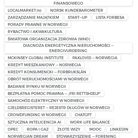
FINANSOWEGO
LOCALMARKET.no
NORSK KUNDEBAROMETER
ZARZĄDZANIE MAJĄTKIEM
START—UP
LISTA FORBESA
PORADY PRAWNE W NORWEGII
RYBACTWO I AKWAKULTURA
ŚWIATOWA ORGANIZACJA ZDROWIA (WHO)
DIAGNOZA ENERGETYCZNA NIERUCHOMOŚCI —
ENERGIVURDERING
MCKINSEY GLOBAL INSTITUTE
PAXLOVID — NORWEGIA
KREDYT MIESZKANIOWY — NORWEGIA
KREDYT KONSUMENCKI — FORBRUKSLÅN
OBRÓT NIERUCHOMOŚCIAMI W NORWEGII
BADANIE RYNKU W NORWEGII
BEZPŁATNA POMOC PRAWNA — „FRI RETTSHJELP”
SAMOCHÓD ELEKTRYCZNY W NORWEGII
GJELDSREGISTERET — REJESTR DŁUGÓW W NORWEGII
CROWDFUNDING W NORWEGII
CHATGPT
SZTUCZNA INTELIGENCJA AI
WORK-LIFE BALANCE
OPEC
ROPA I GAZ
ZŁOTE WIZY
MOOC
LINKEDIN
NORWEGIAN DREAM
STOWARZYSZENIE — FORENING