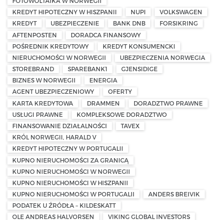
FOTOWOLTAIKA W NORWEGII
KREDYT HIPOTECZNY W HISZPANII
NUPI
VOLKSWAGEN
KREDYT
UBEZPIECZENIE
BANK DNB
FORSIKRING
AFTENPOSTEN
DORADCA FINANSOWY
POŚREDNIK KREDYTOWY
KREDYT KONSUMENCKI
NIERUCHOMOŚCI W NORWEGII
UBEZPIECZENIA NORWEGIA
STOREBRAND
SPAREBANK1
GJENSIDIGE
BIZNES W NORWEGII
ENERGIA
AGENT UBEZPIECZENIOWY
OFERTY
KARTA KREDYTOWA
DRAMMEN
DORADZTWO PRAWNE
USŁUGI PRAWNE
KOMPLEKSOWE DORADZTWO
FINANSOWANIE DZIAŁALNOŚCI
TAVEX
KRÓL NORWEGII, HARALD V
KREDYT HIPOTECZNY W PORTUGALII
KUPNO NIERUCHOMOŚCI ZA GRANICĄ
KUPNO NIERUCHOMOŚCI W NORWEGII
KUPNO NIERUCHOMOŚCI W HISZPANII
KUPNO NIERUCHOMOŚCI W PORTUGALII
ANDERS BREIVIK
PODATEK U ŹRÓDŁA – KILDESKATT
OLE ANDREAS HALVORSEN
VIKING GLOBAL INVESTORS