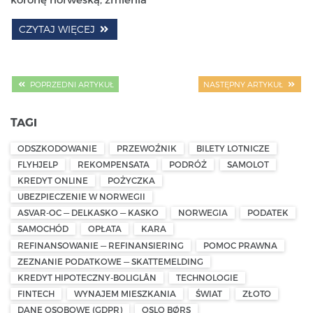
CZYTAJ WIĘCEJ
POPRZEDNI ARTYKUŁ
NASTĘPNY ARTYKUŁ
TAGI
ODSZKODOWANIE
PRZEWOŹNIK
BILETY LOTNICZE
FLYHJELP
REKOMPENSATA
PODRÓŻ
SAMOLOT
KREDYT ONLINE
POŻYCZKA
UBEZPIECZENIE W NORWEGII
ASVAR-OC — DELKASKO — KASKO
NORWEGIA
PODATEK
SAMOCHÓD
OPŁATA
KARA
REFINANSOWANIE — REFINANSIERING
POMOC PRAWNA
ZEZNANIE PODATKOWE — SKATTEMELDING
KREDYT HIPOTECZNY-BOLIGLÅN
TECHNOLOGIE
FINTECH
WYNAJEM MIESZKANIA
ŚWIAT
ZŁOTO
DANE OSOBOWE (GDPR)
OSLO BØRS