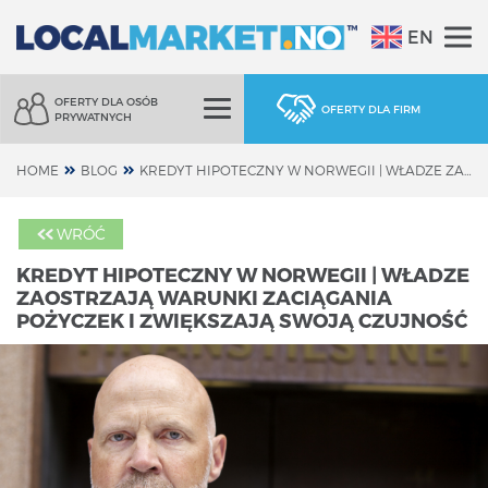
EN
OFERTY DLA OSÓB
OFERTY DLA FIRM
PRYWATNYCH
HOME
BLOG
KREDYT HIPOTECZNY W NORWEGII | WŁADZE ZAOSTRZAJĄ WARUNKI ZACIĄGANIA POŻYCZEK I ZWIĘKSZAJĄ SWOJĄ CZUJNOŚĆ
WRÓĆ
KREDYT HIPOTECZNY W NORWEGII | WŁADZE
ZAOSTRZAJĄ WARUNKI ZACIĄGANIA
POŻYCZEK I ZWIĘKSZAJĄ SWOJĄ CZUJNOŚĆ