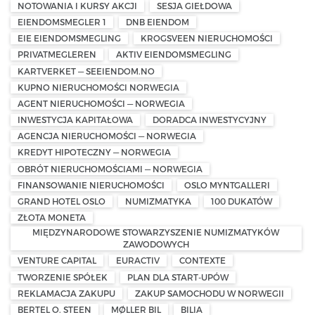
NOTOWANIA I KURSY AKCJI
SESJA GIEŁDOWA
EIENDOMSMEGLER 1
DNB EIENDOM
EIE EIENDOMSMEGLING
KROGSVEEN NIERUCHOMOŚCI
PRIVATMEGLEREN
AKTIV EIENDOMSMEGLING
KARTVERKET — SEEIENDOM.NO
KUPNO NIERUCHOMOŚCI NORWEGIA
AGENT NIERUCHOMOŚCI — NORWEGIA
INWESTYCJA KAPITAŁOWA
DORADCA INWESTYCYJNY
AGENCJA NIERUCHOMOŚCI — NORWEGIA
KREDYT HIPOTECZNY — NORWEGIA
OBRÓT NIERUCHOMOŚCIAMI — NORWEGIA
FINANSOWANIE NIERUCHOMOŚCI
OSLO MYNTGALLERI
GRAND HOTEL OSLO
NUMIZMATYKA
100 DUKATÓW
ZŁOTA MONETA
MIĘDZYNARODOWE STOWARZYSZENIE NUMIZMATYKÓW
ZAWODOWYCH
VENTURE CAPITAL
EURACTIV
CONTEXTE
TWORZENIE SPÓŁEK
PLAN DLA START-UPÓW
REKLAMACJA ZAKUPU
ZAKUP SAMOCHODU W NORWEGII
BERTEL O. STEEN
MØLLER BIL
BILIA