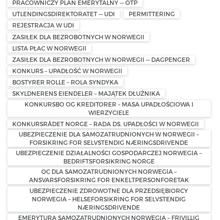
PRACOWNICZY PLAN EMERYTALNY — OTP
UTLENDINGSDIREKTORATET — UDI
PERMITTERING
REJESTRACJA W UDI
ZASIŁEK DLA BEZROBOTNYCH W NORWEGII
LISTA PŁAC W NORWEGII
ZASIŁEK DLA BEZROBOTNYCH W NORWEGII — DAGPENGER
KONKURS – UPADŁOŚĆ W NORWEGII
BOSTYRER ROLLE – ROLA SYNDYKA
SKYLDNERENS EIENDELER – MAJĄTEK DŁUŻNIKA
KONKURSBO OG KREDITORER – MASA UPADŁOŚCIOWA I
WIERZYCIELE
KONKURSRÅDET NORGE – RADA DS. UPADŁOŚCI W NORWEGII
UBEZPIECZENIE DLA SAMOZATRUDNIONYCH W NORWEGII –
FORSIKRING FOR SELVSTENDIG NÆRINGSDRIVENDE
UBEZPIECZENIE DZIAŁALNOŚCI GOSPODARCZEJ NORWEGIA –
BEDRIFTSFORSIKRING NORGE
OC DLA SAMOZATRUDNIONYCH NORWEGIA –
ANSVARSFORSIKRING FOR ENKELTPERSONFORETAK
UBEZPIECZENIE ZDROWOTNE DLA PRZEDSIĘBIORCY
NORWEGIA – HELSEFORSIKRING FOR SELVSTENDIG
NÆRINGSDRIVENDE
EMERYTURA SAMOZATRUDNIONYCH NORWEGIA – FRIVILLIG