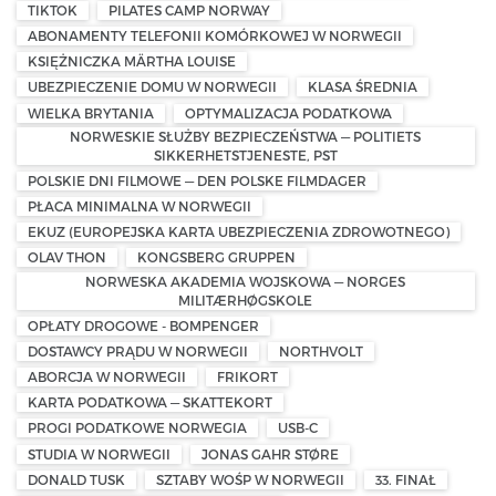
TIKTOK
PILATES CAMP NORWAY
ABONAMENTY TELEFONII KOMÓRKOWEJ W NORWEGII
KSIĘŻNICZKA MÄRTHA LOUISE
UBEZPIECZENIE DOMU W NORWEGII
KLASA ŚREDNIA
WIELKA BRYTANIA
OPTYMALIZACJA PODATKOWA
NORWESKIE SŁUŻBY BEZPIECZEŃSTWA — POLITIETS
SIKKERHETSTJENESTE, PST
POLSKIE DNI FILMOWE — DEN POLSKE FILMDAGER
PŁACA MINIMALNA W NORWEGII
EKUZ (EUROPEJSKA KARTA UBEZPIECZENIA ZDROWOTNEGO)
OLAV THON
KONGSBERG GRUPPEN
NORWESKA AKADEMIA WOJSKOWA — NORGES
MILITÆRHØGSKOLE
OPŁATY DROGOWE - BOMPENGER
DOSTAWCY PRĄDU W NORWEGII
NORTHVOLT
ABORCJA W NORWEGII
FRIKORT
KARTA PODATKOWA — SKATTEKORT
PROGI PODATKOWE NORWEGIA
USB-C
STUDIA W NORWEGII
JONAS GAHR STØRE
DONALD TUSK
SZTABY WOŚP W NORWEGII
33. FINAŁ