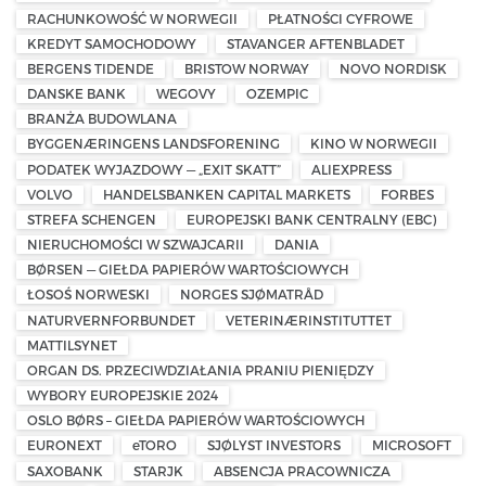
RACHUNKOWOŚĆ W NORWEGII
PŁATNOŚCI CYFROWE
KREDYT SAMOCHODOWY
STAVANGER AFTENBLADET
BERGENS TIDENDE
BRISTOW NORWAY
NOVO NORDISK
DANSKE BANK
WEGOVY
OZEMPIC
BRANŻA BUDOWLANA
BYGGENÆRINGENS LANDSFORENING
KINO W NORWEGII
PODATEK WYJAZDOWY — „EXIT SKATT”
ALIEXPRESS
VOLVO
HANDELSBANKEN CAPITAL MARKETS
FORBES
STREFA SCHENGEN
EUROPEJSKI BANK CENTRALNY (EBC)
NIERUCHOMOŚCI W SZWAJCARII
DANIA
BØRSEN — GIEŁDA PAPIERÓW WARTOŚCIOWYCH
ŁOSOŚ NORWESKI
NORGES SJØMATRÅD
NATURVERNFORBUNDET
VETERINÆRINSTITUTTET
MATTILSYNET
ORGAN DS. PRZECIWDZIAŁANIA PRANIU PIENIĘDZY
WYBORY EUROPEJSKIE 2024
OSLO BØRS – GIEŁDA PAPIERÓW WARTOŚCIOWYCH
EURONEXT
eTORO
SJØLYST INVESTORS
MICROSOFT
SAXOBANK
STARJK
ABSENCJA PRACOWNICZA