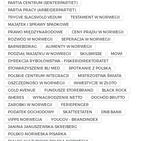
PARTIA CENTRUM (SENTERPARTIET)
PARTIA PRACY (ARBEIDERPARTIET)
TRYGVE SLAGSVOLD VEDUM
TESTAMENT W NORWEGII
MAJĄTEK I SPRAWY SPADKOWE
PRAWO MIĘDZYNARODOWE
CENY PRĄDU W NORWEGII
ROZWÓD W NORWEGII
SEPERACJA W NORWEGII
BARNEBIDRAG
ALIMENTY W NORWEGII
PODZIAŁ MAJĄTKU W NOWREGII
SKILSMISSE
MOWI
DYREKCJA RYBOŁÓWSTWA – FISKERIDIREKTORATET
STOWARZYSZENIE BLI MED
SPOTKANIE Z POLSKĄ
POLSKIE CENTRUM INTEGRACJI
MISTRZOSTWA ŚWIATA
OSZCZĘDNOŚCI W NORWEGII
INWESTYCJE W ZŁOTO
GOLD AVENUE
FUNDUSZE STOREBRAND
BLACK ROCK
iSHERES
WYNAGRODZENIE NETTO
DOCHÓD BRUTTO
ZAROBKI W NORWEGII
FERIEPENGER
PODATEK DOCHODOWY
SKATTEETATEN
DNB BANK
VIPPS NORWEGIA
YOUGOV – BRANDINDEX
JANINA JANUSZEWSKA-SKREIBERG
POLSKO-NORWESKA PISARKA