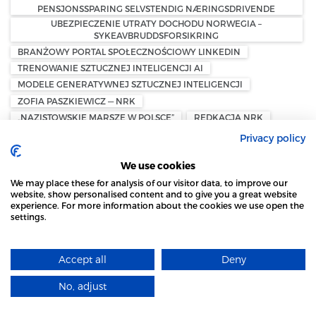
PENSJONSSPARING SELVSTENDIG NÆRINGSDRIVENDE
UBEZPIECZENIE UTRATY DOCHODU NORWEGIA –
SYKEAVBRUDDSFORSIKRING
BRANŻOWY PORTAL SPOŁECZNOŚCIOWY LINKEDIN
TRENOWANIE SZTUCZNEJ INTELIGENCJI AI
MODELE GENERATYWNEJ SZTUCZNEJ INTELIGENCJI
ZOFIA PASZKIEWICZ — NRK
„NAZISTOWSKIE MARSZE W POLSCE”
REDKACJA NRK
AKTYWNOŚĆ POLSKIEJ SPOŁECZNOŚCI W NORWEGII
Privacy policy
NYHETSMORGEN
MARSZ NIEPODLEGŁOŚCI W WARSZAWIE
We use cookies
WPŁATA GOTÓWKI W SKLEPIE
WYPŁATA GOTÓWKI W SKLEPIE
We may place these for analysis of our visitor data, to improve our
website, show personalised content and to give you a great website
KONTANTTJENESTER I BUTIKK
BANKAXEPT
experience. For more information about the cookies we use open the
NORGESGRUPPEN
PIENIĄDZE W NORWEGII
SKLEP KIWI
settings.
STRONA LOCAL MARKET WYKORZYSTUJE PLIKI
SKLEP JOKER
SKLEP MENY
POCZTA W DANII
COOKIES
DANIA SKRZYNKI POCZTOWE
CYFRYZACJA POCZTY
Accept all
Deny
DOWIEDZ SIĘ WIĘCEJ
POSTNORD DANIA
DAO
E-COMMERCE
DANSK AVIS OMDELING
No, adjust
ROZUMIEM
PODATEK OD MAJĄTKU — NORWEGIA
FORMUESSKATT — PODATEK OD MAJĄTKU