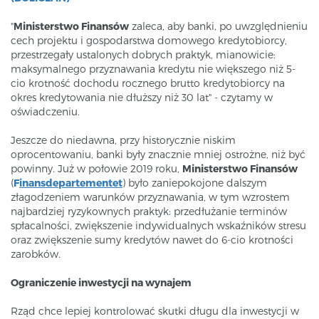
"
Ministerstwo Finansów
zaleca, aby banki, po uwzględnieniu
cech projektu i gospodarstwa domowego kredytobiorcy,
przestrzegały ustalonych dobrych praktyk, mianowicie:
maksymalnego przyznawania kredytu nie większego niż 5-
cio krotność dochodu rocznego brutto kredytobiorcy na
okres kredytowania nie dłuższy niż 30 lat" - czytamy w
oświadczeniu.
Jeszcze do niedawna, przy historycznie niskim
oprocentowaniu, banki były znacznie mniej ostrożne, niż być
powinny. Już w połowie 2019 roku,
Ministerstwo Finansów
(
F
inansdepartementet
) było zaniepokojone dalszym
złagodzeniem warunków przyznawania, w tym wzrostem
najbardziej ryzykownych praktyk: przedłużanie terminów
spłacalności, zwiększenie indywidualnych wskaźników stresu
oraz zwiększenie sumy kredytów nawet do 6-cio krotności
zarobków.
Ograniczenie inwestycji na wynajem
Rząd chce lepiej kontrolować skutki długu dla inwestycji w