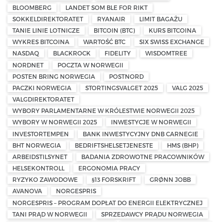
BLOOMBERG
LANDET SOM BLE FOR RIKT
SOKKELDIREKTORATET
RYANAIR
LIMIT BAGAŻU
TANIE LINIE LOTNICZE
BITCOIN (BTC)
KURS BITCOINA
WYKRES BITCOINA
WARTOŚĆ BTC
SIX SWISS EXCHANGE
NASDAQ
BLACKROCK
FIDELITY
WISDOMTREE
NORDNET
POCZTA W NORWEGII
POSTEN BRING NORWEGIA
POSTNORD
PACZKI NORWEGIA
STORTINGSVALGET 2025
VALG 2025
VALGDIREKTORATET
WYBORY PARLAMENTARNE W KRÓLESTWIE NORWEGII 2025
WYBORY W NORWEGII 2025
INWESTYCJE W NORWEGII
INVESTORTEMPEN
BANK INWESTYCYJNY DNB CARNEGIE
BHT NORWEGIA
BEDRIFTSHELSETJENESTE
HMS (BHP)
ARBEIDSTILSYNET
BADANIA ZDROWOTNE PRACOWNIKÓW
HELSEKONTROLL
ERGONOMIA PRACY
RYZYKO ZAWODOWE
§13 FORSKRIFT
GRØNN JOBB
AVANOVA
NORGESPRIS
NORGESPRIS – PROGRAM DOPŁAT DO ENERGII ELEKTRYCZNEJ
TANI PRĄD W NORWEGII
SPRZEDAWCY PRĄDU NORWEGIA