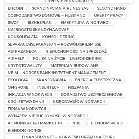
TJENESTEPENSJON (OTP)
BITCOIN
SCANDINAVIAN AIRLINES SAS
SECOND HAND
GOSPODARSTWO DOMOWE — HUSSTAND
OFERTY PRACY
SWOT
BIZNESPLAN
EMERYTURA W NORWEGII
NAJBOGATSI SKANDYNAWOWIE
KONSOLIDACJA — KONSOLIDERING
SEPARACJA|SEPARASJON — ROZWÓD|SKILSMISSE
ASTRAZANECA
NIERUCHOMOŚCI NA SPRZEDAŻ
AIRHELP
POLISA NA ŻYCIE — LIVSFORSIKRING
KRYPOTOWALUTY
MATERIAŁY BUDOWLANE
NBIM — NORGES BANK INVESTMENT MANAGEMENT
EKOLOGIA
SKANDYNAWIA
ENERGIA ELEKTRYCZNA
OFFSHORE
INSURTECH
HISZPANIA
INFLACJA W NORWEGII
DORADZTWO UBZPIECZENIOWE
KRÓLESTWO DANII
KSIĘGOWOŚĆ W NORWEGII
FIRMA W NORWEGII
WYNAJEM NIERUCHOMOŚCI W NORWEGII
KOMUNIKACJA I MARKETING
NBBL
EIENDOMSVERDI
EIENDOM NORGE
FINANSTILSYNET — NORWESKI URZĄD NADZORU