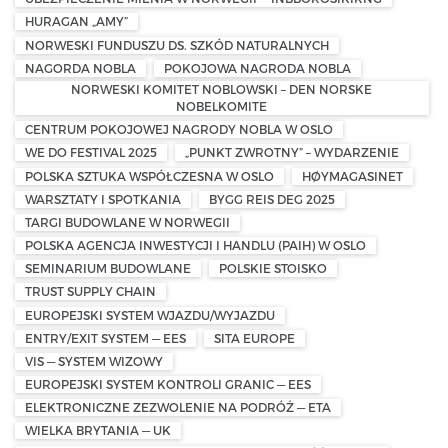
HURAGAN „AMY”
NORWESKI FUNDUSZU DS. SZKÓD NATURALNYCH
NAGORDA NOBLA
POKOJOWA NAGRODA NOBLA
NORWESKI KOMITET NOBLOWSKI – DEN NORSKE
NOBELKOMITE
CENTRUM POKOJOWEJ NAGRODY NOBLA W OSLO
WE DO FESTIVAL 2025
„PUNKT ZWROTNY” – WYDARZENIE
POLSKA SZTUKA WSPÓŁCZESNA W OSLO
HØYMAGASINET
WARSZTATY I SPOTKANIA
BYGG REIS DEG 2025
TARGI BUDOWLANE W NORWEGII
POLSKA AGENCJA INWESTYCJI I HANDLU (PAIH) W OSLO
SEMINARIUM BUDOWLANE
POLSKIE STOISKO
TRUST SUPPLY CHAIN
EUROPEJSKI SYSTEM WJAZDU/WYJAZDU
ENTRY/EXIT SYSTEM — EES
SITA EUROPE
VIS — SYSTEM WIZOWY
EUROPEJSKI SYSTEM KONTROLI GRANIC — EES
ELEKTRONICZNE ZEZWOLENIE NA PODRÓŻ — ETA
WIELKA BRYTANIA — UK