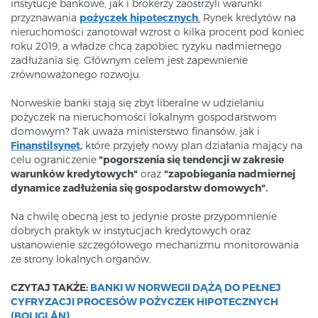
instytucje bankowe, jak i brokerzy zaostrzyli warunki
przyznawania
pożyczek hipotecznych
.
Rynek kredytów na
nieruchomości zanotował wzrost o kilka procent pod koniec
roku 2019, a władze chcą zapobiec ryzyku nadmiernego
zadłużania się. Głównym celem jest zapewnienie
zrównoważonego rozwoju.
Norweskie banki stają się zbyt liberalne w udzielaniu
pożyczek na nieruchomości lokalnym gospodarstwom
domowym? Tak uważa ministerstwo finansów, jak i
Finanstilsynet
,
które przyjęły nowy plan działania mający na
celu ograniczenie
"pogorszenia się tendencji w zakresie
warunków kredytowych"
oraz
"zapobiegania nadmiernej
dynamice zadłużenia się gospodarstw domowych".
Na chwilę obecną jest to jedynie proste przypomnienie
dobrych praktyk w instytucjach kredytowych oraz
ustanowienie szczegółowego mechanizmu monitorowania
ze strony lokalnych organów.
CZYTAJ TAKŻE:
BANKI W NORWEGII DĄŻĄ DO PEŁNEJ
CYFRYZACJI PROCESÓW POŻYCZEK HIPOTECZNYCH
(BOLIGLÅN)