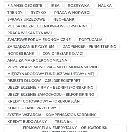
FINANSE OSOBISTE
IKEA
ROZRYWKA
NAUKA
TRENDY
RYZYKO
PRACA W NORWEGII
SPRAWY URZĘDOWE
NEO—BANK
POLISA UBEZPIECZENIOWA-LIVSFORSIKRING
PRACA W SKANDYNAWII
ŚWIATOWE FORUM EKONOMICZNE
PORTUGALIA
ZARZĄDZANIE RYZYKIEM
DAGPENGER - PERMITTERING
NORGES BANK
COVID-19-(SARS-CoV-2)
ANALIZA MAKROEKONOMICZNA
POŻYCZKA POMOSTOWA — MELLOMFINANSIERING
MIĘDZYNARODOWY FUNDUSZ WALUTOWY (IMF)
REJESTR DŁUGÓW — GJELDSREGISTERET
UBEZPIECZENIE FIRMY — BEDRIFTSFORSIKRING
UBEZPIECZENIE SAMOCHODU — BILFORSIKRING
KREDYT GOTÓWKOWY — FORBRUKSLÅN
KONTO — TANIE PRZELEWY
SYSTEM WSPARCIA — KOMPENSASJONSORDNING
KREDYT BUDOWLANY
TESLA Inc.
FIRMOWY PLAN EMERYTALNY — OBLIGATORISK