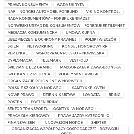
PRAWA KONSUMENTA
WADA UKRYTA
NAF — NORGES AUTOMOBIL-FORBUND
VIKING KONTROLL
RADA KONSUMENTÓW — FORBRUKERRÅDET
NORWESKI URZĄD DS. KONSUMENTÓW — FORBRUKERTILSYNET
MEDIACJA KONSUMENCKA
UMOWA KUPNA
UBEZPIECZENIE OCHRONY PRAWNEJ
POLSKI WIECZÓR
SKIEN
NETWORKING
KONSUL HONOROWY RP
PER LYKKE
WSPÓŁPRACA POLSKO — NORWESKA
DYPLOMACJA
TELEMARK
VESTFOLD
ŚPIEWANIE BEZ GRANIC
MAŁGORZATA KIDAWA-BŁOŃSKA
SPOTKANIE Z POLONIĄ
POLACY W NORWEGII
ORGANIZACJE POLONIJNE W NORWEGII
POLSKIE SZKOŁY W NORWEGII
SAMTYKKELOVEN
NOWE PRAWO
DZIENNIK USTAW
LOVDATA
BRING
POSTEN
POSTEN BRING
SEKTOR TRANSPORTU I LOGISTYKI W NORWEGII
PRACA DLA KIEROWCY
PRAWA JAZDY KATEGORII C
FINANSAVISEN
INNOVASJON NORGE
SHIFTER
ORGANIZACJA WSPÓŁPRACY GOSPODARCZEJ I ROZWOJU –
OECD