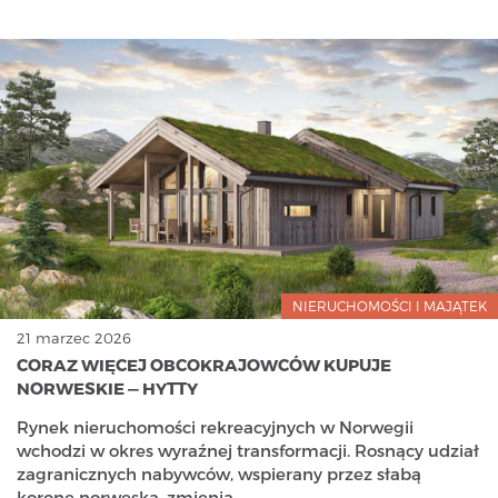
NIERUCHOMOŚCI I MAJĄTEK
21 marzec 2026
CORAZ WIĘCEJ OBCOKRAJOWCÓW KUPUJE
NORWESKIE — HYTTY
Rynek nieruchomości rekreacyjnych w Norwegii
wchodzi w okres wyraźnej transformacji. Rosnący udział
zagranicznych nabywców, wspierany przez słabą
koronę norweską, zmienia