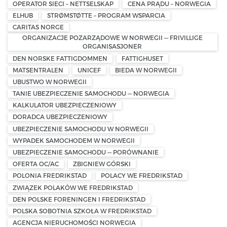
OPERATOR SIECI – NETTSELSKAP
CENA PRĄDU – NORWEGIA
ELHUB
STRØMSTØTTE – PROGRAM WSPARCIA
CARITAS NORGE
ORGANIZACJE POZARZĄDOWE W NORWEGII — FRIVILLIGE
ORGANISASJONER
DEN NORSKE FATTIGDOMMEN
FATTIGHUSET
MATSENTRALEN
UNICEF
BIEDA W NORWEGII
UBUSTWO W NORWEGII
TANIE UBEZPIECZENIE SAMOCHODU — NORWEGIA
KALKULATOR UBEZPIECZENIOWY
DORADCA UBEZPIECZENIOWY
UBEZPIECZENIE SAMOCHODU W NORWEGII
WYPADEK SAMOCHODEM W NORWEGII
UBEZPIECZENIE SAMOCHODU — PORÓWNANIE
OFERTA OC/AC
ZBIGNIEW GÓRSKI
POLONIA FREDRIKSTAD
POLACY WE FREDRIKSTAD
ZWIĄZEK POLAKÓW WE FREDRIKSTAD
DEN POLSKE FORENINGEN I FREDRIKSTAD
POLSKA SOBOTNIA SZKOŁA W FREDRIKSTAD
AGENCJA NIERUCHOMOŚCI NORWEGIA