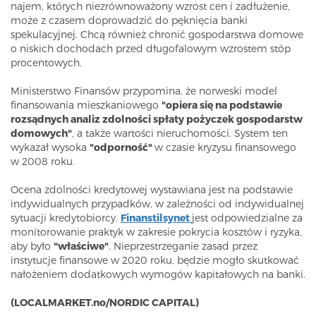
najem, których niezrównoważony wzrost cen i zadłużenie,
może z czasem doprowadzić do pęknięcia banki
spekulacyjnej. Chcą również chronić gospodarstwa domowe
o niskich dochodach przed długofalowym wzrostem stóp
procentowych.
Ministerstwo Finansów przypomina, że norweski model
finansowania mieszkaniowego
"opiera się na podstawie
rozsądnych analiz zdolności spłaty pożyczek gospodarstw
domowych"
, a także wartości nieruchomości. System ten
wykazał wysoka
"odporność"
w czasie kryzysu finansowego
w 2008 roku.
Ocena zdolności kredytowej wystawiana jest na podstawie
indywidualnych przypadków, w zależności od indywidualnej
sytuacji kredytobiorcy.
Finanstilsynet
jest odpowiedzialne za
monitorowanie praktyk w zakresie pokrycia kosztów i ryzyka,
aby było
"właściwe"
. Nieprzestrzeganie zasad przez
instytucje finansowe w 2020 roku, będzie mogło skutkować
nałożeniem dodatkowych wymogów kapitałowych na banki.
(LOCALMARKET.no/NORDIC CAPITAL)