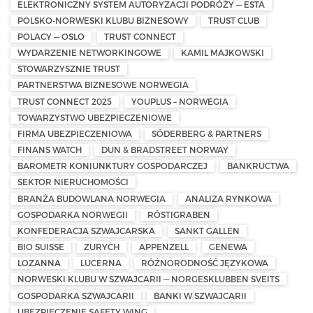
ELEKTRONICZNY SYSTEM AUTORYZACJI PODRÓŻY — ESTA
POLSKO-NORWESKI KLUBU BIZNESOWY
TRUST CLUB
POLACY — OSLO
TRUST CONNECT
WYDARZENIE NETWORKINGOWE
KAMIL MAJKOWSKI
STOWARZYSZNIE TRUST
PARTNERSTWA BIZNESOWE NORWEGIA
TRUST CONNECT 2025
YOUPLUS – NORWEGIA
TOWARZYSTWO UBEZPIECZENIOWE
FIRMA UBEZPIECZENIOWA
SÖDERBERG & PARTNERS
FINANS WATCH
DUN & BRADSTREET NORWAY
BAROMETR KONIUNKTURY GOSPODARCZEJ
BANKRUCTWA
SEKTOR NIERUCHOMOŚCI
BRANŻA BUDOWLANA NORWEGIA
ANALIZA RYNKOWA
GOSPODARKA NORWEGII
RÖSTIGRABEN
KONFEDERACJA SZWAJCARSKA
SANKT GALLEN
BIO SUISSE
ZURYCH
APPENZELL
GENEWA
LOZANNA
LUCERNA
RÓŻNORODNOŚĆ JĘZYKOWA
NORWESKI KLUBU W SZWAJCARII — NORGESKLUBBEN SVEITS
GOSPODARKA SZWAJCARII
BANKI W SZWAJCARII
UBEZPIECZENIE SAFETY WING