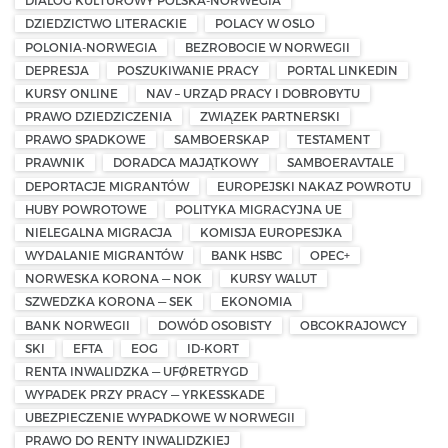
DIALOG KULTUROWY POLSKA-NORWEGIA
DZIEDZICTWO LITERACKIE
POLACY W OSLO
POLONIA-NORWEGIA
BEZROBOCIE W NORWEGII
DEPRESJA
POSZUKIWANIE PRACY
PORTAL LINKEDIN
KURSY ONLINE
NAV – URZĄD PRACY I DOBROBYTU
PRAWO DZIEDZICZENIA
ZWIĄZEK PARTNERSKI
PRAWO SPADKOWE
SAMBOERSKAP
TESTAMENT
PRAWNIK
DORADCA MAJĄTKOWY
SAMBOERAVTALE
DEPORTACJE MIGRANTÓW
EUROPEJSKI NAKAZ POWROTU
HUBY POWROTOWE
POLITYKA MIGRACYJNA UE
NIELEGALNA MIGRACJA
KOMISJA EUROPESJKA
WYDALANIE MIGRANTÓW
BANK HSBC
OPEC+
NORWESKA KORONA — NOK
KURSY WALUT
SZWEDZKA KORONA — SEK
EKONOMIA
BANK NORWEGII
DOWÓD OSOBISTY
OBCOKRAJOWCY
SKI
EFTA
EOG
ID-KORT
RENTA INWALIDZKA — UFØRETRYGD
WYPADEK PRZY PRACY — YRKESSKADE
UBEZPIECZENIE WYPADKOWE W NORWEGII
PRAWO DO RENTY INWALIDZKIEJ