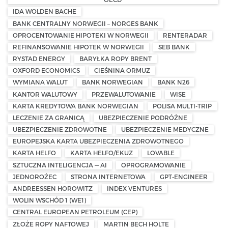
IDA WOLDEN BACHE
BANK CENTRALNY NORWEGII – NORGES BANK
OPROCENTOWANIE HIPOTEKI W NORWEGII
RENTERADAR
REFINANSOWANIE HIPOTEK W NORWEGII
SEB BANK
RYSTAD ENERGY
BARYŁKA ROPY BRENT
OXFORD ECONOMICS
CIEŚNINA ORMUZ
WYMIANA WALUT
BANK NORWEGIAN
BANK N26
KANTOR WALUTOWY
PRZEWALUTOWANIE
WISE
KARTA KREDYTOWA BANK NORWEGIAN
POLISA MULTI-TRIP
LECZENIE ZA GRANICĄ
UBEZPIECZENIE PODRÓŻNE
UBEZPIECZENIE ZDROWOTNE
UBEZPIECZENIE MEDYCZNE
EUROPEJSKA KARTA UBEZPIECZENIA ZDROWOTNEGO
KARTA HELFO
KARTA HELFO/EKUZ
LOVABLE
SZTUCZNA INTELIGENCJA — AI
OPROGRAMOWANIE
JEDNOROŻEC
STRONA INTERNETOWA
GPT-ENGINEER
ANDREESSEN HOROWITZ
INDEX VENTURES
WOLIN WSCHÓD 1 (WE1)
CENTRAL EUROPEAN PETROLEUM (CEP)
ZŁOŻE ROPY NAFTOWEJ
MARTIN BECH HOLTE