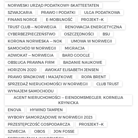
NORWESKI URZĄD PODATKOWY-SKATTEETATEN
SZWAJCARIA
PRAWO I PODATKI
ULGA PODATKOWA
FINANS NORGE
E-MOBILNOŚĆ
PROJEKT—K
TRUST CLUB — NORWEGIA
RENOWACJA ENERGETYCZNA
CYBERBEZPIECZEŃSTWO
OSZCZĘDNOŚCI
BSU
KORONA NORWESKA — NOK
UMOWA W NORWEGII
SAMOCHÓD W NORWEGII
MIGRACJA
ADWOKAT — NORWEGIA
BARD GOOGLE
OBSŁUGA PRAWNA FIRM
BADANIE NAUKOWE
HORIZON 2020
AWOKAT ELISABETH JENSEN
PRAWO SPADKOWE I MAJĄTKOWE
ROPA BRENT
SPRZEDAŻ NIERUCHOMOŚCI W NORWEGII
CLUB TRUST
WYNAJEM SAMOCHODU
AGENT NIERUCHOMOŚCI — EIENDOMSMEGLER, KORNELIA
KRYNICKA
ENOVA
HYWIND TAMPEN
WYBORY SAMORZĄDOWE W NORWEGII 2023
PRZESTĘPCZOŚĆ GOSPODARCZA
PROSJEKT—K
SZWECJA
OBOS
JON FOSSE