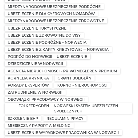
MIĘDZYNARODOWE UBEZPIECZENIE PODRÓŻNE
UBEZPIECZENIE DLA CYFROWYCH NOMADÓW
MIĘDZYNARODOWE UBEZPIECZENIE ZDROWOTNE
UBEZPIECZENIE TURYSTYCZNE
UBEZPIECZENIE ZDROWOTNE DO VISY
UBEZPIECZENIE PODRÓŻNE – NORWEGIA
UBEZPIECZENIE Z KARTY KREDYTOWEJ — NORWEGIA
PODRÓŻ DO NORWEGII — UBEZPIECZENIE
DZIEDZICZENIE W NORWEGII
AGENCJA NIERUCHOMOŚCI – PRIVATMEGLEREN PREMIUM
KORNELIA KRYNICKA
GRØNT BOLIGLÅN
PORADY EKSPERTÓW
KUPNO - NIERUCHOMOŚCI
ZATRUDNIENIE W NORWEGII
OBOWIĄZKI PRACODAWCY W NORWEGII
FOLKETRYGDEN — NORWESKI SYSTEM UBEZPIECZEŃ
SPOŁECZNYCH
SZKOLENIE BHP
REGULAMIN PRACY
MIESIĘCZNY RAPORT A-MELDING
UBEZPIECZENIE WYPADKOWE PRACOWNIKA W NORWEGII