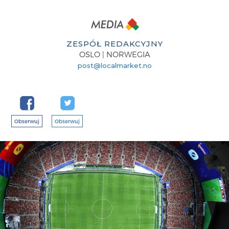
ZESPÓŁ REDAKCYJNY
OSLO | NORWEGIA
post@localmarket.no
Obserwuj
Obserwuj