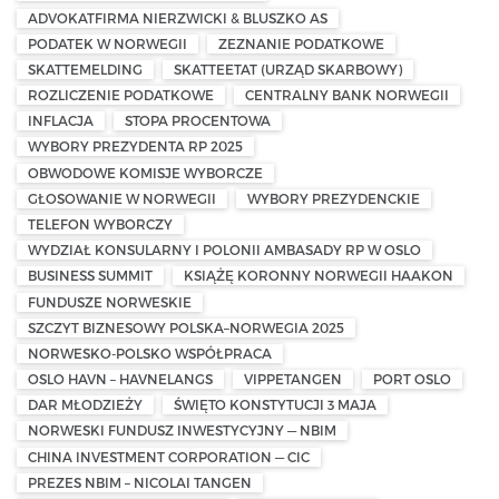
ADVOKATFIRMA NIERZWICKI & BLUSZKO AS
PODATEK W NORWEGII
ZEZNANIE PODATKOWE
SKATTEMELDING
SKATTEETAT (URZĄD SKARBOWY)
ROZLICZENIE PODATKOWE
CENTRALNY BANK NORWEGII
INFLACJA
STOPA PROCENTOWA
WYBORY PREZYDENTA RP 2025
OBWODOWE KOMISJE WYBORCZE
GŁOSOWANIE W NORWEGII
WYBORY PREZYDENCKIE
TELEFON WYBORCZY
WYDZIAŁ KONSULARNY I POLONII AMBASADY RP W OSLO
BUSINESS SUMMIT
KSIĄŻĘ KORONNY NORWEGII HAAKON
FUNDUSZE NORWESKIE
SZCZYT BIZNESOWY POLSKA–NORWEGIA 2025
NORWESKO-POLSKO WSPÓŁPRACA
OSLO HAVN – HAVNELANGS
VIPPETANGEN
PORT OSLO
DAR MŁODZIEŻY
ŚWIĘTO KONSTYTUCJI 3 MAJA
NORWESKI FUNDUSZ INWESTYCYJNY — NBIM
CHINA INVESTMENT CORPORATION — CIC
PREZES NBIM – NICOLAI TANGEN