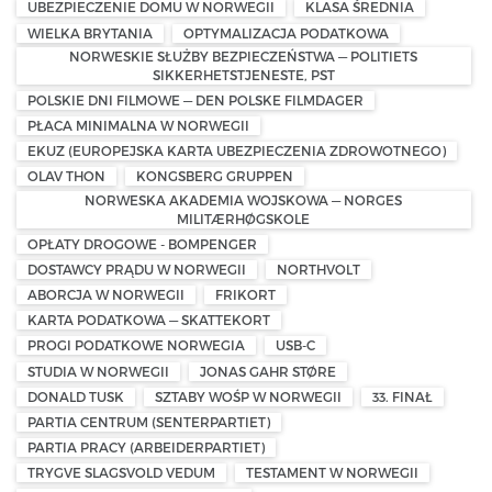
UBEZPIECZENIE DOMU W NORWEGII
KLASA ŚREDNIA
WIELKA BRYTANIA
OPTYMALIZACJA PODATKOWA
NORWESKIE SŁUŻBY BEZPIECZEŃSTWA — POLITIETS
SIKKERHETSTJENESTE, PST
POLSKIE DNI FILMOWE — DEN POLSKE FILMDAGER
PŁACA MINIMALNA W NORWEGII
EKUZ (EUROPEJSKA KARTA UBEZPIECZENIA ZDROWOTNEGO)
OLAV THON
KONGSBERG GRUPPEN
NORWESKA AKADEMIA WOJSKOWA — NORGES
MILITÆRHØGSKOLE
OPŁATY DROGOWE - BOMPENGER
DOSTAWCY PRĄDU W NORWEGII
NORTHVOLT
ABORCJA W NORWEGII
FRIKORT
KARTA PODATKOWA — SKATTEKORT
PROGI PODATKOWE NORWEGIA
USB-C
STUDIA W NORWEGII
JONAS GAHR STØRE
DONALD TUSK
SZTABY WOŚP W NORWEGII
33. FINAŁ
PARTIA CENTRUM (SENTERPARTIET)
PARTIA PRACY (ARBEIDERPARTIET)
TRYGVE SLAGSVOLD VEDUM
TESTAMENT W NORWEGII