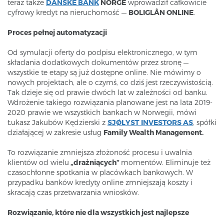
teraz także
DANSKE BANK
NORGE
wprowadził całkowicie
cyfrowy kredyt na nieruchomość —
BOLIGLÅN ONLINE
.
Proces pełnej automatyzacji
Od symulacji oferty do podpisu elektronicznego, w tym
składania dodatkowych dokumentów przez stronę —
wszystkie te etapy są już dostępne online. Nie mówimy o
nowych projektach, ale o czymś, co dziś jest rzeczywistością.
Tak dzieje się od prawie dwóch lat w zależności od banku.
Wdrożenie takiego rozwiązania planowane jest na lata 2019-
2020 prawie we wszystkich bankach w Norwegii, mówi
Łukasz Jakubów Kędzierski z
SJØLYST INVESTORS AS
, spółki
działającej w zakresie usług
Family Wealth Management.
To rozwiązanie zmniejsza złożoność procesu i uwalnia
klientów od wielu
„drażniących”
momentów. Eliminuje też
czasochłonne spotkania w placówkach bankowych. W
przypadku banków kredyty online zmniejszają koszty i
skracają czas przetwarzania wniosków.
Rozwiązanie, które nie dla wszystkich jest najlepsze