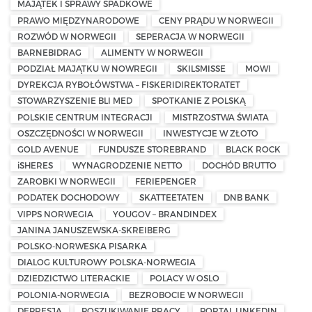
MAJĄTEK I SPRAWY SPADKOWE
PRAWO MIĘDZYNARODOWE
CENY PRĄDU W NORWEGII
ROZWÓD W NORWEGII
SEPERACJA W NORWEGII
BARNEBIDRAG
ALIMENTY W NORWEGII
PODZIAŁ MAJĄTKU W NOWREGII
SKILSMISSE
MOWI
DYREKCJA RYBOŁÓWSTWA – FISKERIDIREKTORATET
STOWARZYSZENIE BLI MED
SPOTKANIE Z POLSKĄ
POLSKIE CENTRUM INTEGRACJI
MISTRZOSTWA ŚWIATA
OSZCZĘDNOŚCI W NORWEGII
INWESTYCJE W ZŁOTO
GOLD AVENUE
FUNDUSZE STOREBRAND
BLACK ROCK
iSHERES
WYNAGRODZENIE NETTO
DOCHÓD BRUTTO
ZAROBKI W NORWEGII
FERIEPENGER
PODATEK DOCHODOWY
SKATTEETATEN
DNB BANK
VIPPS NORWEGIA
YOUGOV – BRANDINDEX
JANINA JANUSZEWSKA-SKREIBERG
POLSKO-NORWESKA PISARKA
DIALOG KULTUROWY POLSKA-NORWEGIA
DZIEDZICTWO LITERACKIE
POLACY W OSLO
POLONIA-NORWEGIA
BEZROBOCIE W NORWEGII
DEPRESJA
POSZUKIWANIE PRACY
PORTAL LINKEDIN