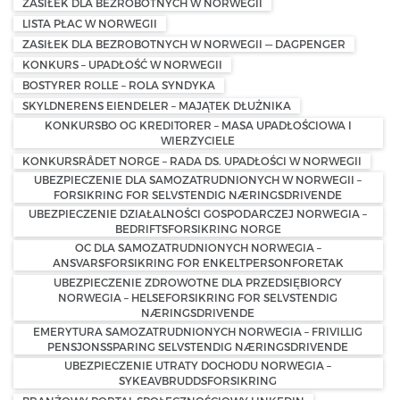
ZASIŁEK DLA BEZROBOTNYCH W NORWEGII
LISTA PŁAC W NORWEGII
ZASIŁEK DLA BEZROBOTNYCH W NORWEGII — DAGPENGER
KONKURS – UPADŁOŚĆ W NORWEGII
BOSTYRER ROLLE – ROLA SYNDYKA
SKYLDNERENS EIENDELER – MAJĄTEK DŁUŻNIKA
KONKURSBO OG KREDITORER – MASA UPADŁOŚCIOWA I
WIERZYCIELE
KONKURSRÅDET NORGE – RADA DS. UPADŁOŚCI W NORWEGII
UBEZPIECZENIE DLA SAMOZATRUDNIONYCH W NORWEGII –
FORSIKRING FOR SELVSTENDIG NÆRINGSDRIVENDE
UBEZPIECZENIE DZIAŁALNOŚCI GOSPODARCZEJ NORWEGIA –
BEDRIFTSFORSIKRING NORGE
OC DLA SAMOZATRUDNIONYCH NORWEGIA –
ANSVARSFORSIKRING FOR ENKELTPERSONFORETAK
UBEZPIECZENIE ZDROWOTNE DLA PRZEDSIĘBIORCY
NORWEGIA – HELSEFORSIKRING FOR SELVSTENDIG
NÆRINGSDRIVENDE
EMERYTURA SAMOZATRUDNIONYCH NORWEGIA – FRIVILLIG
PENSJONSSPARING SELVSTENDIG NÆRINGSDRIVENDE
UBEZPIECZENIE UTRATY DOCHODU NORWEGIA –
SYKEAVBRUDDSFORSIKRING