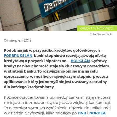
KREDYT W NORWEGII
(Foto: Danske Bank)
04 sierpień 2019
Podobnie jak w przypadku kredytów gotówkowych
—
FORBRUKSLÅN
, banki stopniowo rozwijają swoją ofertę
kredytową o pożyczki hipoteczne
—
BOLIGLÅN
. Cyfrowy
kredyt na nieruchomość staje się kluczowym narzędziem
w strategii banku. To rozwiązanie online ma na celu
uproszczenie, w możliwie największym stopniu, procesu
aplikowania, który jednomyślnie jest uważany za trudny
dla każdego kredytobiorcy.
Różnice oprocentowania pomiędzy bankami stają się coraz
mniejsze, a te zmuszone są do jeszcze większej konkurencji.
To natomiast wymusza wyróżnienie, dążenie do unikalności
w dziedzinie cyfryzacji: kilka miesięcy po
DNB
i
NORDEA
,