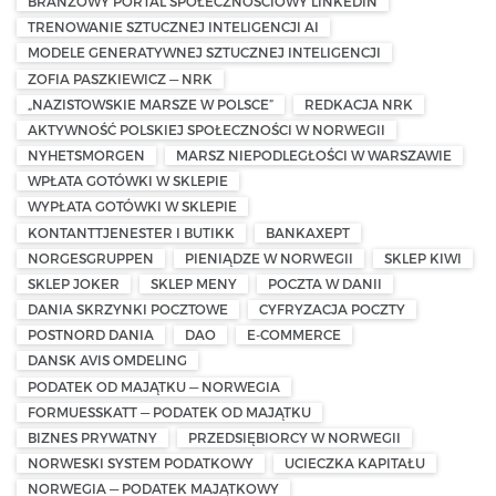
BRANŻOWY PORTAL SPOŁECZNOŚCIOWY LINKEDIN
TRENOWANIE SZTUCZNEJ INTELIGENCJI AI
MODELE GENERATYWNEJ SZTUCZNEJ INTELIGENCJI
ZOFIA PASZKIEWICZ — NRK
„NAZISTOWSKIE MARSZE W POLSCE”
REDKACJA NRK
AKTYWNOŚĆ POLSKIEJ SPOŁECZNOŚCI W NORWEGII
NYHETSMORGEN
MARSZ NIEPODLEGŁOŚCI W WARSZAWIE
WPŁATA GOTÓWKI W SKLEPIE
WYPŁATA GOTÓWKI W SKLEPIE
KONTANTTJENESTER I BUTIKK
BANKAXEPT
NORGESGRUPPEN
PIENIĄDZE W NORWEGII
SKLEP KIWI
SKLEP JOKER
SKLEP MENY
POCZTA W DANII
DANIA SKRZYNKI POCZTOWE
CYFRYZACJA POCZTY
POSTNORD DANIA
DAO
E-COMMERCE
DANSK AVIS OMDELING
PODATEK OD MAJĄTKU — NORWEGIA
FORMUESSKATT — PODATEK OD MAJĄTKU
BIZNES PRYWATNY
PRZEDSIĘBIORCY W NORWEGII
NORWESKI SYSTEM PODATKOWY
UCIECZKA KAPITAŁU
NORWEGIA — PODATEK MAJĄTKOWY