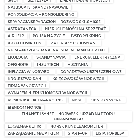
SWOT
BIZNESPLAN
EMERYTURA W NORWEGII
NAJBOGATSI SKANDYNAWOWIE
KONSOLIDACJA — KONSOLIDERING
SEPARACJA|SEPARASJON — ROZWÓD|SKILSMISSE
ASTRAZANECA
NIERUCHOMOŚCI NA SPRZEDAŻ
AIRHELP
POLISA NA ŻYCIE — LIVSFORSIKRING
KRYPOTOWALUTY
MATERIAŁY BUDOWLANE
NBIM — NORGES BANK INVESTMENT MANAGEMENT
EKOLOGIA
SKANDYNAWIA
ENERGIA ELEKTRYCZNA
OFFSHORE
INSURTECH
HISZPANIA
INFLACJA W NORWEGII
DORADZTWO UBZPIECZENIOWE
KRÓLESTWO DANII
KSIĘGOWOŚĆ W NORWEGII
FIRMA W NORWEGII
WYNAJEM NIERUCHOMOŚCI W NORWEGII
KOMUNIKACJA I MARKETING
NBBL
EIENDOMSVERDI
EIENDOM NORGE
FINANSTILSYNET — NORWESKI URZĄD NADZORU
FINANSOWEGO
LOCALMARKET.no
NORSK KUNDEBAROMETER
ZARZĄDZANIE MAJĄTKIEM
START—UP
LISTA FORBESA