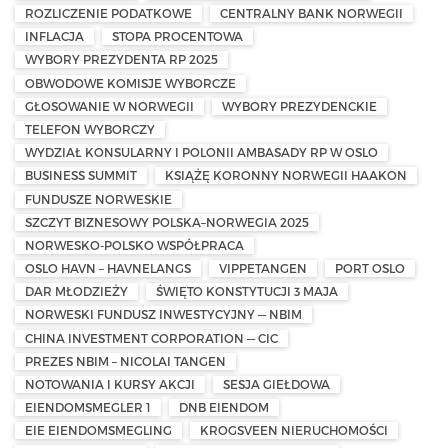
ROZLICZENIE PODATKOWE
CENTRALNY BANK NORWEGII
INFLACJA
STOPA PROCENTOWA
WYBORY PREZYDENTA RP 2025
OBWODOWE KOMISJE WYBORCZE
GŁOSOWANIE W NORWEGII
WYBORY PREZYDENCKIE
TELEFON WYBORCZY
WYDZIAŁ KONSULARNY I POLONII AMBASADY RP W OSLO
BUSINESS SUMMIT
KSIĄŻĘ KORONNY NORWEGII HAAKON
FUNDUSZE NORWESKIE
SZCZYT BIZNESOWY POLSKA–NORWEGIA 2025
NORWESKO-POLSKO WSPÓŁPRACA
OSLO HAVN – HAVNELANGS
VIPPETANGEN
PORT OSLO
DAR MŁODZIEŻY
ŚWIĘTO KONSTYTUCJI 3 MAJA
NORWESKI FUNDUSZ INWESTYCYJNY — NBIM
CHINA INVESTMENT CORPORATION — CIC
PREZES NBIM – NICOLAI TANGEN
NOTOWANIA I KURSY AKCJI
SESJA GIEŁDOWA
EIENDOMSMEGLER 1
DNB EIENDOM
EIE EIENDOMSMEGLING
KROGSVEEN NIERUCHOMOŚCI