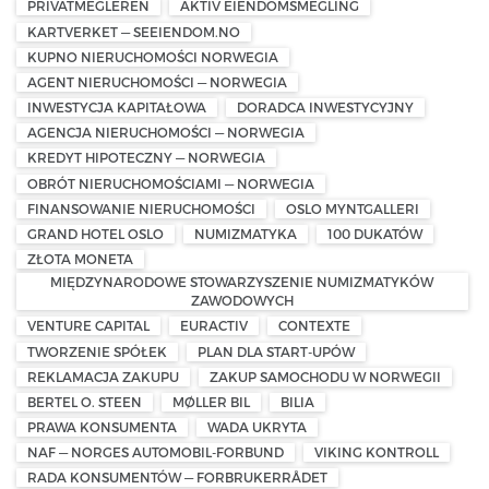
PRIVATMEGLEREN
AKTIV EIENDOMSMEGLING
KARTVERKET — SEEIENDOM.NO
KUPNO NIERUCHOMOŚCI NORWEGIA
AGENT NIERUCHOMOŚCI — NORWEGIA
INWESTYCJA KAPITAŁOWA
DORADCA INWESTYCYJNY
AGENCJA NIERUCHOMOŚCI — NORWEGIA
KREDYT HIPOTECZNY — NORWEGIA
OBRÓT NIERUCHOMOŚCIAMI — NORWEGIA
FINANSOWANIE NIERUCHOMOŚCI
OSLO MYNTGALLERI
GRAND HOTEL OSLO
NUMIZMATYKA
100 DUKATÓW
ZŁOTA MONETA
MIĘDZYNARODOWE STOWARZYSZENIE NUMIZMATYKÓW
ZAWODOWYCH
VENTURE CAPITAL
EURACTIV
CONTEXTE
TWORZENIE SPÓŁEK
PLAN DLA START-UPÓW
REKLAMACJA ZAKUPU
ZAKUP SAMOCHODU W NORWEGII
BERTEL O. STEEN
MØLLER BIL
BILIA
PRAWA KONSUMENTA
WADA UKRYTA
NAF — NORGES AUTOMOBIL-FORBUND
VIKING KONTROLL
RADA KONSUMENTÓW — FORBRUKERRÅDET