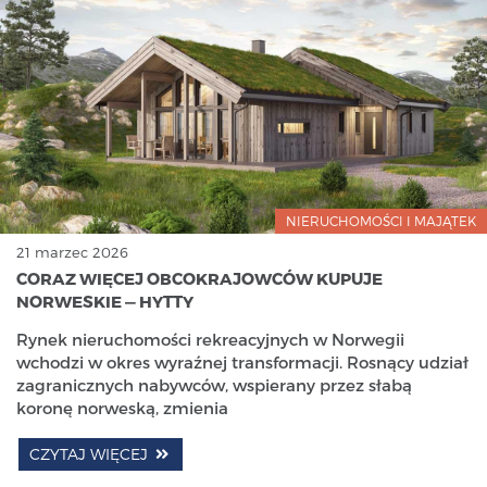
NIERUCHOMOŚCI I MAJĄTEK
21 marzec 2026
CORAZ WIĘCEJ OBCOKRAJOWCÓW KUPUJE
NORWESKIE — HYTTY
Rynek nieruchomości rekreacyjnych w Norwegii
wchodzi w okres wyraźnej transformacji. Rosnący udział
zagranicznych nabywców, wspierany przez słabą
koronę norweską, zmienia
CZYTAJ WIĘCEJ