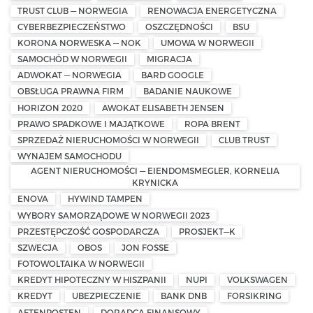
TRUST CLUB — NORWEGIA
RENOWACJA ENERGETYCZNA
CYBERBEZPIECZEŃSTWO
OSZCZĘDNOŚCI
BSU
KORONA NORWESKA — NOK
UMOWA W NORWEGII
SAMOCHÓD W NORWEGII
MIGRACJA
ADWOKAT — NORWEGIA
BARD GOOGLE
OBSŁUGA PRAWNA FIRM
BADANIE NAUKOWE
HORIZON 2020
AWOKAT ELISABETH JENSEN
PRAWO SPADKOWE I MAJĄTKOWE
ROPA BRENT
SPRZEDAŻ NIERUCHOMOŚCI W NORWEGII
CLUB TRUST
WYNAJEM SAMOCHODU
AGENT NIERUCHOMOŚCI — EIENDOMSMEGLER, KORNELIA
KRYNICKA
ENOVA
HYWIND TAMPEN
WYBORY SAMORZĄDOWE W NORWEGII 2023
PRZESTĘPCZOŚĆ GOSPODARCZA
PROSJEKT—K
SZWECJA
OBOS
JON FOSSE
FOTOWOLTAIKA W NORWEGII
KREDYT HIPOTECZNY W HISZPANII
NUPI
VOLKSWAGEN
KREDYT
UBEZPIECZENIE
BANK DNB
FORSIKRING
AFTENPOSTEN
DORADCA FINANSOWY