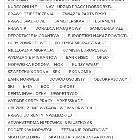
KURSY ONLINE
NAV – URZĄD PRACY I DOBROBYTU
PRAWO DZIEDZICZENIA
ZWIĄZEK PARTNERSKI
PRAWO SPADKOWE
SAMBOERSKAP
TESTAMENT
PRAWNIK
DORADCA MAJĄTKOWY
SAMBOERAVTALE
DEPORTACJE MIGRANTÓW
EUROPEJSKI NAKAZ POWROTU
HUBY POWROTOWE
POLITYKA MIGRACYJNA UE
NIELEGALNA MIGRACJA
KOMISJA EUROPESJKA
WYDALANIE MIGRANTÓW
BANK HSBC
OPEC+
NORWESKA KORONA — NOK
KURSY WALUT
SZWEDZKA KORONA — SEK
EKONOMIA
BANK NORWEGII
DOWÓD OSOBISTY
OBCOKRAJOWCY
SKI
EFTA
EOG
ID-KORT
RENTA INWALIDZKA — UFØRETRYGD
WYPADEK PRZY PRACY — YRKESSKADE
UBEZPIECZENIE WYPADKOWE W NORWEGII
PRAWO DO RENTY INWALIDZKIEJ
ADVOKATFIRMA NIERZWICKI & BLUSZKO AS
PODATEK W NORWEGII
ZEZNANIE PODATKOWE
SKATTEMELDING
SKATTEETAT (URZĄD SKARBOWY)