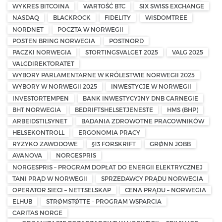
WYKRES BITCOINA
WARTOŚĆ BTC
SIX SWISS EXCHANGE
NASDAQ
BLACKROCK
FIDELITY
WISDOMTREE
NORDNET
POCZTA W NORWEGII
POSTEN BRING NORWEGIA
POSTNORD
PACZKI NORWEGIA
STORTINGSVALGET 2025
VALG 2025
VALGDIREKTORATET
WYBORY PARLAMENTARNE W KRÓLESTWIE NORWEGII 2025
WYBORY W NORWEGII 2025
INWESTYCJE W NORWEGII
INVESTORTEMPEN
BANK INWESTYCYJNY DNB CARNEGIE
BHT NORWEGIA
BEDRIFTSHELSETJENESTE
HMS (BHP)
ARBEIDSTILSYNET
BADANIA ZDROWOTNE PRACOWNIKÓW
HELSEKONTROLL
ERGONOMIA PRACY
RYZYKO ZAWODOWE
§13 FORSKRIFT
GRØNN JOBB
AVANOVA
NORGESPRIS
NORGESPRIS – PROGRAM DOPŁAT DO ENERGII ELEKTRYCZNEJ
TANI PRĄD W NORWEGII
SPRZEDAWCY PRĄDU NORWEGIA
OPERATOR SIECI – NETTSELSKAP
CENA PRĄDU – NORWEGIA
ELHUB
STRØMSTØTTE – PROGRAM WSPARCIA
CARITAS NORGE