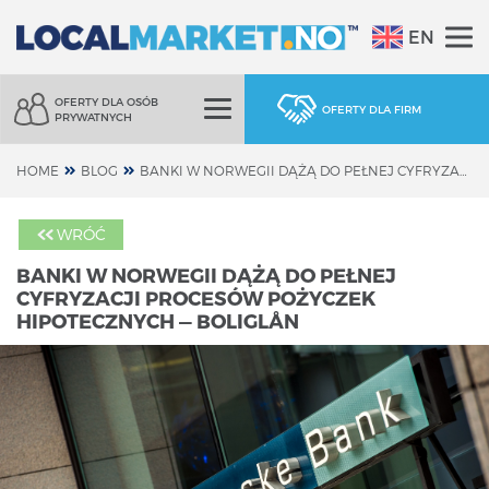
EN
OFERTY DLA OSÓB
OFERTY DLA FIRM
PRYWATNYCH
HOME
BLOG
BANKI W NORWEGII DĄŻĄ DO PEŁNEJ CYFRYZACJI PROCESÓW POŻYCZEK HIPOTECZNYCH — BOLIGLÅN
WRÓĆ
BANKI W NORWEGII DĄŻĄ DO PEŁNEJ
CYFRYZACJI PROCESÓW POŻYCZEK
HIPOTECZNYCH — BOLIGLÅN