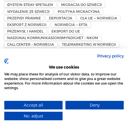
ØYSTEIN STRAY SPETALEN
MIGRACJA DO SZWECJI
WYDALENIE ZE SZWECJI
POLITYKA MIGRACYJNA
PRZEPISY PRAWNE
DEPORTACJA
CŁA UE — NORWEGIA
EKSPORT Z NORWEGII
NORWEGIA — EFTA
PRZEMYSŁ I HANDEL
EKSPORT DO UE
NASJONAL KOMMUNIKASJONSMYNDIGHET – NKOM
CALL CENTER – NORWEGIA
TELEMARKETING W NORWEGII
SZWAJCARZY
REFERENDUM
Privacy policy
PODATEK OD SPADKÓW I DAROWIZN
PODATEK KLIMATYCZNY
PODATKI W SZWAJCARII
We use cookies
KLARNA — USD
TOKEN
STABLECOIN
We may place these for analysis of our visitor data, to improve our
MiCA — RYNKI KRYPTOAKTYWÓW
website, show personalised content and to give you a great website
experience. For more information about the cookies we use open the
NORWESKO-POLSKA IZBA HANDLOWA — NPCC
settings.
STRONA LOCAL MARKET WYKORZYSTUJE PLIKI
NPCC – NORWEGIAN POLISH CHAMBER OF COMMERCE
ZAKAZ PALENIA
PRAWO TYTONIOWE W NORWEGII
COOKIES
DORADZTWO EMERYTALNE — NORWEGIA
Accept all
Deny
DOWIEDZ SIĘ WIĘCEJ
INWESTOWANIE EMERYTALNE
No, adjust
INDYWIDUALNE OSZCZĘDNOŚCI EMERYTALNE — IPS
ROZUMIEM
PLANOWANIE EMERYTALNE W NORWEGII
NORWEGIA 2026