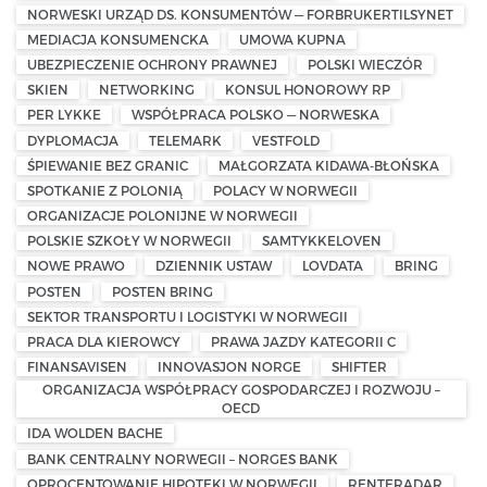
NORWESKI URZĄD DS. KONSUMENTÓW — FORBRUKERTILSYNET
MEDIACJA KONSUMENCKA
UMOWA KUPNA
UBEZPIECZENIE OCHRONY PRAWNEJ
POLSKI WIECZÓR
SKIEN
NETWORKING
KONSUL HONOROWY RP
PER LYKKE
WSPÓŁPRACA POLSKO — NORWESKA
DYPLOMACJA
TELEMARK
VESTFOLD
ŚPIEWANIE BEZ GRANIC
MAŁGORZATA KIDAWA-BŁOŃSKA
SPOTKANIE Z POLONIĄ
POLACY W NORWEGII
ORGANIZACJE POLONIJNE W NORWEGII
POLSKIE SZKOŁY W NORWEGII
SAMTYKKELOVEN
NOWE PRAWO
DZIENNIK USTAW
LOVDATA
BRING
POSTEN
POSTEN BRING
SEKTOR TRANSPORTU I LOGISTYKI W NORWEGII
PRACA DLA KIEROWCY
PRAWA JAZDY KATEGORII C
FINANSAVISEN
INNOVASJON NORGE
SHIFTER
ORGANIZACJA WSPÓŁPRACY GOSPODARCZEJ I ROZWOJU –
OECD
IDA WOLDEN BACHE
BANK CENTRALNY NORWEGII – NORGES BANK
OPROCENTOWANIE HIPOTEKI W NORWEGII
RENTERADAR