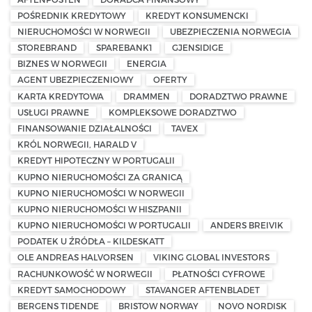
POŚREDNIK KREDYTOWY
KREDYT KONSUMENCKI
NIERUCHOMOŚCI W NORWEGII
UBEZPIECZENIA NORWEGIA
STOREBRAND
SPAREBANK1
GJENSIDIGE
BIZNES W NORWEGII
ENERGIA
AGENT UBEZPIECZENIOWY
OFERTY
KARTA KREDYTOWA
DRAMMEN
DORADZTWO PRAWNE
USŁUGI PRAWNE
KOMPLEKSOWE DORADZTWO
FINANSOWANIE DZIAŁALNOŚCI
TAVEX
KRÓL NORWEGII, HARALD V
KREDYT HIPOTECZNY W PORTUGALII
KUPNO NIERUCHOMOŚCI ZA GRANICĄ
KUPNO NIERUCHOMOŚCI W NORWEGII
KUPNO NIERUCHOMOŚCI W HISZPANII
KUPNO NIERUCHOMOŚCI W PORTUGALII
ANDERS BREIVIK
PODATEK U ŹRÓDŁA – KILDESKATT
OLE ANDREAS HALVORSEN
VIKING GLOBAL INVESTORS
RACHUNKOWOŚĆ W NORWEGII
PŁATNOŚCI CYFROWE
KREDYT SAMOCHODOWY
STAVANGER AFTENBLADET
BERGENS TIDENDE
BRISTOW NORWAY
NOVO NORDISK