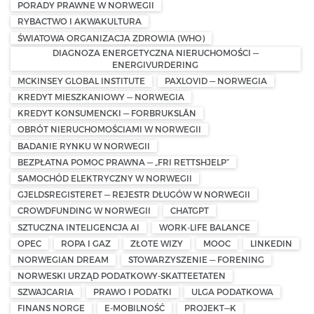
PORADY PRAWNE W NORWEGII
RYBACTWO I AKWAKULTURA
ŚWIATOWA ORGANIZACJA ZDROWIA (WHO)
DIAGNOZA ENERGETYCZNA NIERUCHOMOŚCI —
ENERGIVURDERING
MCKINSEY GLOBAL INSTITUTE
PAXLOVID — NORWEGIA
KREDYT MIESZKANIOWY — NORWEGIA
KREDYT KONSUMENCKI — FORBRUKSLÅN
OBRÓT NIERUCHOMOŚCIAMI W NORWEGII
BADANIE RYNKU W NORWEGII
BEZPŁATNA POMOC PRAWNA — „FRI RETTSHJELP”
SAMOCHÓD ELEKTRYCZNY W NORWEGII
GJELDSREGISTERET — REJESTR DŁUGÓW W NORWEGII
CROWDFUNDING W NORWEGII
CHATGPT
SZTUCZNA INTELIGENCJA AI
WORK-LIFE BALANCE
OPEC
ROPA I GAZ
ZŁOTE WIZY
MOOC
LINKEDIN
NORWEGIAN DREAM
STOWARZYSZENIE — FORENING
NORWESKI URZĄD PODATKOWY-SKATTEETATEN
SZWAJCARIA
PRAWO I PODATKI
ULGA PODATKOWA
FINANS NORGE
E-MOBILNOŚĆ
PROJEKT—K