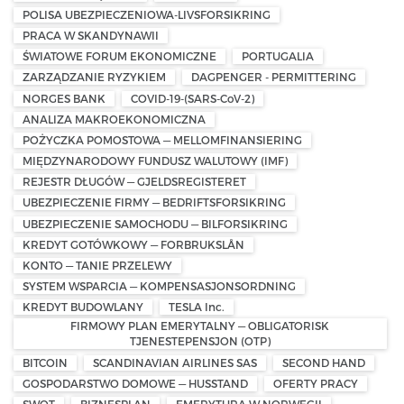
POLISA UBEZPIECZENIOWA-LIVSFORSIKRING
PRACA W SKANDYNAWII
ŚWIATOWE FORUM EKONOMICZNE
PORTUGALIA
ZARZĄDZANIE RYZYKIEM
DAGPENGER - PERMITTERING
NORGES BANK
COVID-19-(SARS-CoV-2)
ANALIZA MAKROEKONOMICZNA
POŻYCZKA POMOSTOWA — MELLOMFINANSIERING
MIĘDZYNARODOWY FUNDUSZ WALUTOWY (IMF)
REJESTR DŁUGÓW — GJELDSREGISTERET
UBEZPIECZENIE FIRMY — BEDRIFTSFORSIKRING
UBEZPIECZENIE SAMOCHODU — BILFORSIKRING
KREDYT GOTÓWKOWY — FORBRUKSLÅN
KONTO — TANIE PRZELEWY
SYSTEM WSPARCIA — KOMPENSASJONSORDNING
KREDYT BUDOWLANY
TESLA Inc.
FIRMOWY PLAN EMERYTALNY — OBLIGATORISK
TJENESTEPENSJON (OTP)
BITCOIN
SCANDINAVIAN AIRLINES SAS
SECOND HAND
GOSPODARSTWO DOMOWE — HUSSTAND
OFERTY PRACY