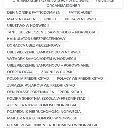
ORGANIZACJE POZARZĄDOWE W NORWEGII — FRIVILLIGE
ORGANISASJONER
DEN NORSKE FATTIGDOMMEN
FATTIGHUSET
MATSENTRALEN
UNICEF
BIEDA W NORWEGII
UBUSTWO W NORWEGII
TANIE UBEZPIECZENIE SAMOCHODU — NORWEGIA
KALKULATOR UBEZPIECZENIOWY
DORADCA UBEZPIECZENIOWY
UBEZPIECZENIE SAMOCHODU W NORWEGII
WYPADEK SAMOCHODEM W NORWEGII
UBEZPIECZENIE SAMOCHODU — PORÓWNANIE
OFERTA OC/AC
ZBIGNIEW GÓRSKI
POLONIA FREDRIKSTAD
POLACY WE FREDRIKSTAD
ZWIĄZEK POLAKÓW WE FREDRIKSTAD
DEN POLSKE FORENINGEN I FREDRIKSTAD
POLSKA SOBOTNIA SZKOŁA W FREDRIKSTAD
AGENCJA NIERUCHOMOŚCI NORWEGIA
POŚREDNIK NIERUCHOMOŚCI NORWEGIA
MAKLER NIERUCHOMOŚCI W NORWEGII
POLSKI POŚREDNIK NIERUCHOMOŚCI W NORWEGII