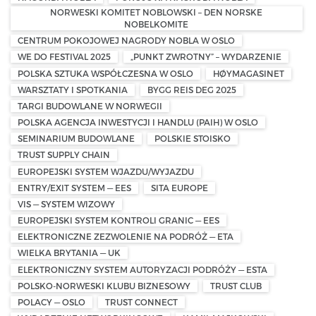
NORWESKI KOMITET NOBLOWSKI – DEN NORSKE
NOBELKOMITE
CENTRUM POKOJOWEJ NAGRODY NOBLA W OSLO
WE DO FESTIVAL 2025
„PUNKT ZWROTNY” – WYDARZENIE
POLSKA SZTUKA WSPÓŁCZESNA W OSLO
HØYMAGASINET
WARSZTATY I SPOTKANIA
BYGG REIS DEG 2025
TARGI BUDOWLANE W NORWEGII
POLSKA AGENCJA INWESTYCJI I HANDLU (PAIH) W OSLO
SEMINARIUM BUDOWLANE
POLSKIE STOISKO
TRUST SUPPLY CHAIN
EUROPEJSKI SYSTEM WJAZDU/WYJAZDU
ENTRY/EXIT SYSTEM — EES
SITA EUROPE
VIS — SYSTEM WIZOWY
EUROPEJSKI SYSTEM KONTROLI GRANIC — EES
ELEKTRONICZNE ZEZWOLENIE NA PODRÓŻ — ETA
WIELKA BRYTANIA — UK
ELEKTRONICZNY SYSTEM AUTORYZACJI PODRÓŻY — ESTA
POLSKO-NORWESKI KLUBU BIZNESOWY
TRUST CLUB
POLACY — OSLO
TRUST CONNECT