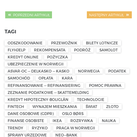
POPRZEDNI ARTYKUŁ
NASTĘPNY ARTYKUŁ
TAGI
ODSZKODOWANIE
PRZEWOŹNIK
BILETY LOTNICZE
FLYHJELP
REKOMPENSATA
PODRÓŻ
SAMOLOT
KREDYT ONLINE
POŻYCZKA
UBEZPIECZENIE W NORWEGII
ASVAR-OC — DELKASKO — KASKO
NORWEGIA
PODATEK
SAMOCHÓD
OPŁATA
KARA
REFINANSOWANIE — REFINANSIERING
POMOC PRAWNA
ZEZNANIE PODATKOWE — SKATTEMELDING
KREDYT HIPOTECZNY-BOLIGLÅN
TECHNOLOGIE
FINTECH
WYNAJEM MIESZKANIA
ŚWIAT
ZŁOTO
DANE OSOBOWE (GDPR)
OSLO BØRS
FINANSE OSOBISTE
IKEA
ROZRYWKA
NAUKA
TRENDY
RYZYKO
PRACA W NORWEGII
SPRAWY URZĘDOWE
NEO—BANK