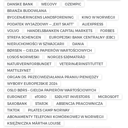
DANSKE BANK
WEGOVY
OZEMPIC
BRANŻA BUDOWLANA
BYGGENÆRINGENS LANDSFORENING
KINO W NORWEGII
PODATEK WYJAZDOWY — „EXIT SKATT”
ALIEXPRESS
VOLVO
HANDELSBANKEN CAPITAL MARKETS
FORBES
STREFA SCHENGEN
EUROPEJSKI BANK CENTRALNY (EBC)
NIERUCHOMOŚCI W SZWAJCARII
DANIA
BØRSEN — GIEŁDA PAPIERÓW WARTOŚCIOWYCH
ŁOSOŚ NORWESKI
NORGES SJØMATRÅD
NATURVERNFORBUNDET
VETERINÆRINSTITUTTET
MATTILSYNET
ORGAN DS. PRZECIWDZIAŁANIA PRANIU PIENIĘDZY
WYBORY EUROPEJSKIE 2024
OSLO BØRS – GIEŁDA PAPIERÓW WARTOŚCIOWYCH
EURONEXT
eTORO
SJØLYST INVESTORS
MICROSOFT
SAXOBANK
STARJK
ABSENCJA PRACOWNICZA
TIKTOK
PILATES CAMP NORWAY
ABONAMENTY TELEFONII KOMÓRKOWEJ W NORWEGII
KSIĘŻNICZKA MÄRTHA LOUISE