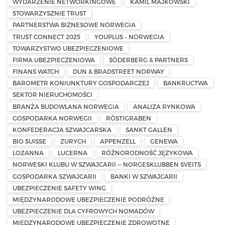
WYDARZENIE NETWORKINGOWE
KAMIL MAJKOWSKI
STOWARZYSZNIE TRUST
PARTNERSTWA BIZNESOWE NORWEGIA
TRUST CONNECT 2025
YOUPLUS – NORWEGIA
TOWARZYSTWO UBEZPIECZENIOWE
FIRMA UBEZPIECZENIOWA
SÖDERBERG & PARTNERS
FINANS WATCH
DUN & BRADSTREET NORWAY
BAROMETR KONIUNKTURY GOSPODARCZEJ
BANKRUCTWA
SEKTOR NIERUCHOMOŚCI
BRANŻA BUDOWLANA NORWEGIA
ANALIZA RYNKOWA
GOSPODARKA NORWEGII
RÖSTIGRABEN
KONFEDERACJA SZWAJCARSKA
SANKT GALLEN
BIO SUISSE
ZURYCH
APPENZELL
GENEWA
LOZANNA
LUCERNA
RÓŻNORODNOŚĆ JĘZYKOWA
NORWESKI KLUBU W SZWAJCARII — NORGESKLUBBEN SVEITS
GOSPODARKA SZWAJCARII
BANKI W SZWAJCARII
UBEZPIECZENIE SAFETY WING
MIĘDZYNARODOWE UBEZPIECZENIE PODRÓŻNE
UBEZPIECZENIE DLA CYFROWYCH NOMADÓW
MIĘDZYNARODOWE UBEZPIECZENIE ZDROWOTNE