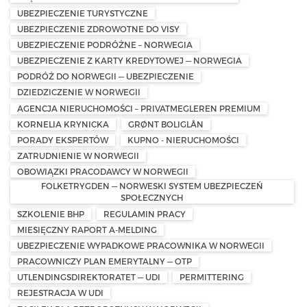
UBEZPIECZENIE TURYSTYCZNE
UBEZPIECZENIE ZDROWOTNE DO VISY
UBEZPIECZENIE PODRÓŻNE – NORWEGIA
UBEZPIECZENIE Z KARTY KREDYTOWEJ — NORWEGIA
PODRÓŻ DO NORWEGII — UBEZPIECZENIE
DZIEDZICZENIE W NORWEGII
AGENCJA NIERUCHOMOŚCI – PRIVATMEGLEREN PREMIUM
KORNELIA KRYNICKA
GRØNT BOLIGLÅN
PORADY EKSPERTÓW
KUPNO - NIERUCHOMOŚCI
ZATRUDNIENIE W NORWEGII
OBOWIĄZKI PRACODAWCY W NORWEGII
FOLKETRYGDEN — NORWESKI SYSTEM UBEZPIECZEŃ
SPOŁECZNYCH
SZKOLENIE BHP
REGULAMIN PRACY
MIESIĘCZNY RAPORT A-MELDING
UBEZPIECZENIE WYPADKOWE PRACOWNIKA W NORWEGII
PRACOWNICZY PLAN EMERYTALNY — OTP
UTLENDINGSDIREKTORATET — UDI
PERMITTERING
REJESTRACJA W UDI