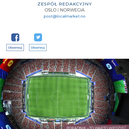
ZESPÓŁ REDAKCYJNY
OSLO | NORWEGIA
post@localmarket.no
Obserwuj
Obserwuj
PORADNIK —TO WARTO WIEDZIEĆ