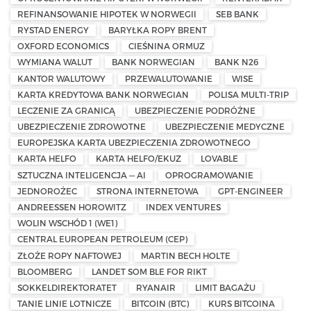
REFINANSOWANIE HIPOTEK W NORWEGII
SEB BANK
RYSTAD ENERGY
BARYŁKA ROPY BRENT
OXFORD ECONOMICS
CIEŚNINA ORMUZ
WYMIANA WALUT
BANK NORWEGIAN
BANK N26
KANTOR WALUTOWY
PRZEWALUTOWANIE
WISE
KARTA KREDYTOWA BANK NORWEGIAN
POLISA MULTI-TRIP
LECZENIE ZA GRANICĄ
UBEZPIECZENIE PODRÓŻNE
UBEZPIECZENIE ZDROWOTNE
UBEZPIECZENIE MEDYCZNE
EUROPEJSKA KARTA UBEZPIECZENIA ZDROWOTNEGO
KARTA HELFO
KARTA HELFO/EKUZ
LOVABLE
SZTUCZNA INTELIGENCJA — AI
OPROGRAMOWANIE
JEDNOROŻEC
STRONA INTERNETOWA
GPT-ENGINEER
ANDREESSEN HOROWITZ
INDEX VENTURES
WOLIN WSCHÓD 1 (WE1)
CENTRAL EUROPEAN PETROLEUM (CEP)
ZŁOŻE ROPY NAFTOWEJ
MARTIN BECH HOLTE
BLOOMBERG
LANDET SOM BLE FOR RIKT
SOKKELDIREKTORATET
RYANAIR
LIMIT BAGAŻU
TANIE LINIE LOTNICZE
BITCOIN (BTC)
KURS BITCOINA