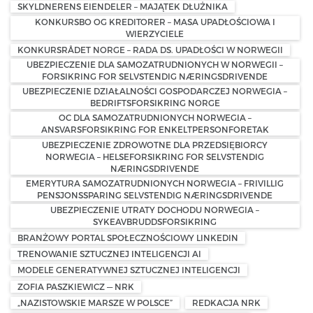
SKYLDNERENS EIENDELER – MAJĄTEK DŁUŻNIKA
KONKURSBO OG KREDITORER – MASA UPADŁOŚCIOWA I
WIERZYCIELE
KONKURSRÅDET NORGE – RADA DS. UPADŁOŚCI W NORWEGII
UBEZPIECZENIE DLA SAMOZATRUDNIONYCH W NORWEGII –
FORSIKRING FOR SELVSTENDIG NÆRINGSDRIVENDE
UBEZPIECZENIE DZIAŁALNOŚCI GOSPODARCZEJ NORWEGIA –
BEDRIFTSFORSIKRING NORGE
OC DLA SAMOZATRUDNIONYCH NORWEGIA –
ANSVARSFORSIKRING FOR ENKELTPERSONFORETAK
UBEZPIECZENIE ZDROWOTNE DLA PRZEDSIĘBIORCY
NORWEGIA – HELSEFORSIKRING FOR SELVSTENDIG
NÆRINGSDRIVENDE
EMERYTURA SAMOZATRUDNIONYCH NORWEGIA – FRIVILLIG
PENSJONSSPARING SELVSTENDIG NÆRINGSDRIVENDE
UBEZPIECZENIE UTRATY DOCHODU NORWEGIA –
SYKEAVBRUDDSFORSIKRING
BRANŻOWY PORTAL SPOŁECZNOŚCIOWY LINKEDIN
TRENOWANIE SZTUCZNEJ INTELIGENCJI AI
MODELE GENERATYWNEJ SZTUCZNEJ INTELIGENCJI
ZOFIA PASZKIEWICZ — NRK
„NAZISTOWSKIE MARSZE W POLSCE”
REDKACJA NRK