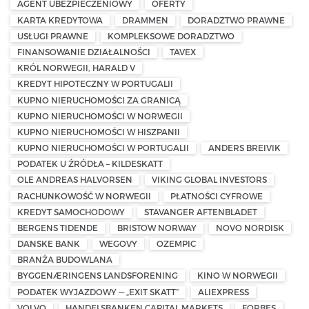
AGENT UBEZPIECZENIOWY
OFERTY
KARTA KREDYTOWA
DRAMMEN
DORADZTWO PRAWNE
USŁUGI PRAWNE
KOMPLEKSOWE DORADZTWO
FINANSOWANIE DZIAŁALNOŚCI
TAVEX
KRÓL NORWEGII, HARALD V
KREDYT HIPOTECZNY W PORTUGALII
KUPNO NIERUCHOMOŚCI ZA GRANICĄ
KUPNO NIERUCHOMOŚCI W NORWEGII
KUPNO NIERUCHOMOŚCI W HISZPANII
KUPNO NIERUCHOMOŚCI W PORTUGALII
ANDERS BREIVIK
PODATEK U ŹRÓDŁA – KILDESKATT
OLE ANDREAS HALVORSEN
VIKING GLOBAL INVESTORS
RACHUNKOWOŚĆ W NORWEGII
PŁATNOŚCI CYFROWE
KREDYT SAMOCHODOWY
STAVANGER AFTENBLADET
BERGENS TIDENDE
BRISTOW NORWAY
NOVO NORDISK
DANSKE BANK
WEGOVY
OZEMPIC
BRANŻA BUDOWLANA
BYGGENÆRINGENS LANDSFORENING
KINO W NORWEGII
PODATEK WYJAZDOWY — „EXIT SKATT”
ALIEXPRESS
VOLVO
HANDELSBANKEN CAPITAL MARKETS
FORBES