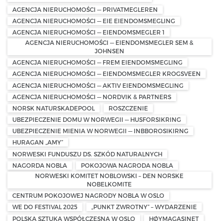
AGENCJA NIERUCHOMOŚCI — PRIVATMEGLEREN
AGENCJA NIERUCHOMOŚCI — EIE EIENDOMSMEGLING
AGENCJA NIERUCHOMOŚCI — EIENDOMSMEGLER 1
AGENCJA NIERUCHOMOŚCI — EIENDOMSMEGLER SEM &
JOHNSEN
AGENCJA NIERUCHOMOŚCI — FREM EIENDOMSMEGLING
AGENCJA NIERUCHOMOŚCI — EIENDOMSMEGLER KROGSVEEN
AGENCJA NIERUCHOMOŚCI — AKTIV EIENDOMSMEGLING
AGENCJA NIERUCHOMOŚCI — NORDVIK & PARTNERS
NORSK NATURSKADEPOOL
ROSZCZENIE
UBEZPIECZENIE DOMU W NORWEGII — HUSFORSIKRING
UBEZPIECZENIE MIENIA W NORWEGII — INBBOROSIKIRNG
HURAGAN „AMY”
NORWESKI FUNDUSZU DS. SZKÓD NATURALNYCH
NAGORDA NOBLA
POKOJOWA NAGRODA NOBLA
NORWESKI KOMITET NOBLOWSKI – DEN NORSKE
NOBELKOMITE
CENTRUM POKOJOWEJ NAGRODY NOBLA W OSLO
WE DO FESTIVAL 2025
„PUNKT ZWROTNY” – WYDARZENIE
POLSKA SZTUKA WSPÓŁCZESNA W OSLO
HØYMAGASINET