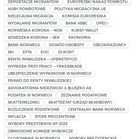
DEPORTACJE MIGRANTÓW
EUROPEJSKI NAKAZ POWROTU
HUBY POWROTOWE
POLITYKA MIGRACYJNA UE
NIELEGALNA MIGRACJA
KOMISJA EUROPESJKA
WYDALANIE MIGRANTÓW
BANK HSBC
OPEC+
NORWESKA KORONA — NOK
KURSY WALUT
SZWEDZKA KORONA — SEK
EKONOMIA
BANK NORWEGII
DOWÓD OSOBISTY
OBCOKRAJOWCY
SKI
EFTA
EOG
ID-KORT
RENTA INWALIDZKA — UFØRETRYGD
WYPADEK PRZY PRACY — YRKESSKADE
UBEZPIECZENIE WYPADKOWE W NORWEGII
PRAWO DO RENTY INWALIDZKIEJ
ADVOKATFIRMA NIERZWICKI & BLUSZKO AS
PODATEK W NORWEGII
ZEZNANIE PODATKOWE
SKATTEMELDING
SKATTEETAT (URZĄD SKARBOWY)
ROZLICZENIE PODATKOWE
CENTRALNY BANK NORWEGII
INFLACJA
STOPA PROCENTOWA
WYBORY PREZYDENTA RP 2025
OBWODOWE KOMISJE WYBORCZE
GŁOSOWANIE W NORWEGII
WYBORY PREZYDENCKIE