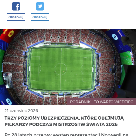
Obserwuj
Obserwuj
PORADNIK —TO WARTO WIEDZIEĆ
21 czerwiec 2026
TRZY POZIOMY UBEZPIECZENIA, KTÓRE OBEJMUJĄ
PIŁKARZY PODCZAS MISTRZOSTW ŚWIATA 2026
Po 28 latach przerwy występ reprezentacji Norwegii na