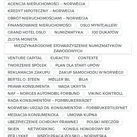
AGENCJA NIERUCHOMOŚCI — NORWEGIA
KREDYT HIPOTECZNY — NORWEGIA
OBRÓT NIERUCHOMOŚCIAMI — NORWEGIA
FINANSOWANIE NIERUCHOMOŚCI
OSLO MYNTGALLERI
GRAND HOTEL OSLO
NUMIZMATYKA
100 DUKATÓW
ZŁOTA MONETA
MIĘDZYNARODOWE STOWARZYSZENIE NUMIZMATYKÓW
ZAWODOWYCH
VENTURE CAPITAL
EURACTIV
CONTEXTE
TWORZENIE SPÓŁEK
PLAN DLA START-UPÓW
REKLAMACJA ZAKUPU
ZAKUP SAMOCHODU W NORWEGII
BERTEL O. STEEN
MØLLER BIL
BILIA
PRAWA KONSUMENTA
WADA UKRYTA
NAF — NORGES AUTOMOBIL-FORBUND
VIKING KONTROLL
RADA KONSUMENTÓW — FORBRUKERRÅDET
NORWESKI URZĄD DS. KONSUMENTÓW — FORBRUKERTILSYNET
MEDIACJA KONSUMENCKA
UMOWA KUPNA
UBEZPIECZENIE OCHRONY PRAWNEJ
POLSKI WIECZÓR
SKIEN
NETWORKING
KONSUL HONOROWY RP
PER LYKKE
WSPÓŁPRACA POLSKO — NORWESKA