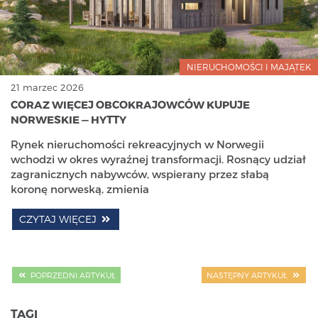
NIERUCHOMOŚCI I MAJĄTEK
21 marzec 2026
CORAZ WIĘCEJ OBCOKRAJOWCÓW KUPUJE
NORWESKIE — HYTTY
Rynek nieruchomości rekreacyjnych w Norwegii
wchodzi w okres wyraźnej transformacji. Rosnący udział
zagranicznych nabywców, wspierany przez słabą
koronę norweską, zmienia
CZYTAJ WIĘCEJ
POPRZEDNI ARTYKUŁ
NASTĘPNY ARTYKUŁ
TAGI