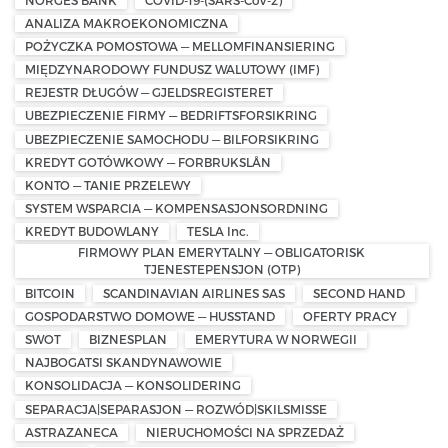
ANALIZA MAKROEKONOMICZNA
POŻYCZKA POMOSTOWA — MELLOMFINANSIERING
MIĘDZYNARODOWY FUNDUSZ WALUTOWY (IMF)
REJESTR DŁUGÓW — GJELDSREGISTERET
UBEZPIECZENIE FIRMY — BEDRIFTSFORSIKRING
UBEZPIECZENIE SAMOCHODU — BILFORSIKRING
KREDYT GOTÓWKOWY — FORBRUKSLÅN
KONTO — TANIE PRZELEWY
SYSTEM WSPARCIA — KOMPENSASJONSORDNING
KREDYT BUDOWLANY
TESLA Inc.
FIRMOWY PLAN EMERYTALNY — OBLIGATORISK
TJENESTEPENSJON (OTP)
BITCOIN
SCANDINAVIAN AIRLINES SAS
SECOND HAND
GOSPODARSTWO DOMOWE — HUSSTAND
OFERTY PRACY
SWOT
BIZNESPLAN
EMERYTURA W NORWEGII
NAJBOGATSI SKANDYNAWOWIE
KONSOLIDACJA — KONSOLIDERING
SEPARACJA|SEPARASJON — ROZWÓD|SKILSMISSE
ASTRAZANECA
NIERUCHOMOŚCI NA SPRZEDAŻ