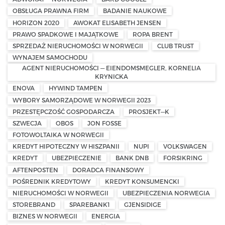
OBSŁUGA PRAWNA FIRM
BADANIE NAUKOWE
HORIZON 2020
AWOKAT ELISABETH JENSEN
PRAWO SPADKOWE I MAJĄTKOWE
ROPA BRENT
SPRZEDAŻ NIERUCHOMOŚCI W NORWEGII
CLUB TRUST
WYNAJEM SAMOCHODU
AGENT NIERUCHOMOŚCI — EIENDOMSMEGLER, KORNELIA
KRYNICKA
ENOVA
HYWIND TAMPEN
WYBORY SAMORZĄDOWE W NORWEGII 2023
PRZESTĘPCZOŚĆ GOSPODARCZA
PROSJEKT—K
SZWECJA
OBOS
JON FOSSE
FOTOWOLTAIKA W NORWEGII
KREDYT HIPOTECZNY W HISZPANII
NUPI
VOLKSWAGEN
KREDYT
UBEZPIECZENIE
BANK DNB
FORSIKRING
AFTENPOSTEN
DORADCA FINANSOWY
POŚREDNIK KREDYTOWY
KREDYT KONSUMENCKI
NIERUCHOMOŚCI W NORWEGII
UBEZPIECZENIA NORWEGIA
STOREBRAND
SPAREBANK1
GJENSIDIGE
BIZNES W NORWEGII
ENERGIA