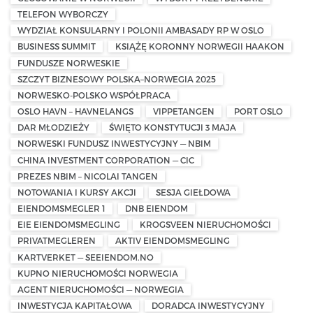
TELEFON WYBORCZY
WYDZIAŁ KONSULARNY I POLONII AMBASADY RP W OSLO
BUSINESS SUMMIT
KSIĄŻĘ KORONNY NORWEGII HAAKON
FUNDUSZE NORWESKIE
SZCZYT BIZNESOWY POLSKA–NORWEGIA 2025
NORWESKO-POLSKO WSPÓŁPRACA
OSLO HAVN – HAVNELANGS
VIPPETANGEN
PORT OSLO
DAR MŁODZIEŻY
ŚWIĘTO KONSTYTUCJI 3 MAJA
NORWESKI FUNDUSZ INWESTYCYJNY — NBIM
CHINA INVESTMENT CORPORATION — CIC
PREZES NBIM – NICOLAI TANGEN
NOTOWANIA I KURSY AKCJI
SESJA GIEŁDOWA
EIENDOMSMEGLER 1
DNB EIENDOM
EIE EIENDOMSMEGLING
KROGSVEEN NIERUCHOMOŚCI
PRIVATMEGLEREN
AKTIV EIENDOMSMEGLING
KARTVERKET — SEEIENDOM.NO
KUPNO NIERUCHOMOŚCI NORWEGIA
AGENT NIERUCHOMOŚCI — NORWEGIA
INWESTYCJA KAPITAŁOWA
DORADCA INWESTYCYJNY