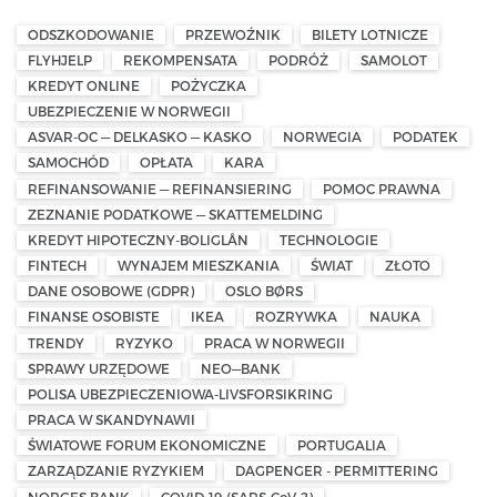
ODSZKODOWANIE
PRZEWOŹNIK
BILETY LOTNICZE
FLYHJELP
REKOMPENSATA
PODRÓŻ
SAMOLOT
KREDYT ONLINE
POŻYCZKA
UBEZPIECZENIE W NORWEGII
ASVAR-OC — DELKASKO — KASKO
NORWEGIA
PODATEK
SAMOCHÓD
OPŁATA
KARA
REFINANSOWANIE — REFINANSIERING
POMOC PRAWNA
ZEZNANIE PODATKOWE — SKATTEMELDING
KREDYT HIPOTECZNY-BOLIGLÅN
TECHNOLOGIE
FINTECH
WYNAJEM MIESZKANIA
ŚWIAT
ZŁOTO
DANE OSOBOWE (GDPR)
OSLO BØRS
FINANSE OSOBISTE
IKEA
ROZRYWKA
NAUKA
TRENDY
RYZYKO
PRACA W NORWEGII
SPRAWY URZĘDOWE
NEO—BANK
POLISA UBEZPIECZENIOWA-LIVSFORSIKRING
PRACA W SKANDYNAWII
ŚWIATOWE FORUM EKONOMICZNE
PORTUGALIA
ZARZĄDZANIE RYZYKIEM
DAGPENGER - PERMITTERING
NORGES BANK
COVID-19-(SARS-CoV-2)