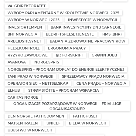
VALGDIREKTORATET
WYBORY PARLAMENTARNE W KRÓLESTWIE NORWEGII 2025
WYBORY W NORWEGII 2025
INWESTYCJE W NORWEGII
INVESTORTEMPEN
BANK INWESTYCYJNY DNB CARNEGIE
BHT NORWEGIA
BEDRIFTSHELSETJENESTE
HMS (BHP)
ARBEIDSTILSYNET
BADANIA ZDROWOTNE PRACOWNIKÓW
HELSEKONTROLL
ERGONOMIA PRACY
RYZYKO ZAWODOWE
§13 FORSKRIFT
GRØNN JOBB
AVANOVA
NORGESPRIS
NORGESPRIS – PROGRAM DOPŁAT DO ENERGII ELEKTRYCZNEJ
TANI PRĄD W NORWEGII
SPRZEDAWCY PRĄDU NORWEGIA
OPERATOR SIECI – NETTSELSKAP
CENA PRĄDU – NORWEGIA
ELHUB
STRØMSTØTTE – PROGRAM WSPARCIA
CARITAS NORGE
ORGANIZACJE POZARZĄDOWE W NORWEGII — FRIVILLIGE
ORGANISASJONER
DEN NORSKE FATTIGDOMMEN
FATTIGHUSET
MATSENTRALEN
UNICEF
BIEDA W NORWEGII
UBUSTWO W NORWEGII