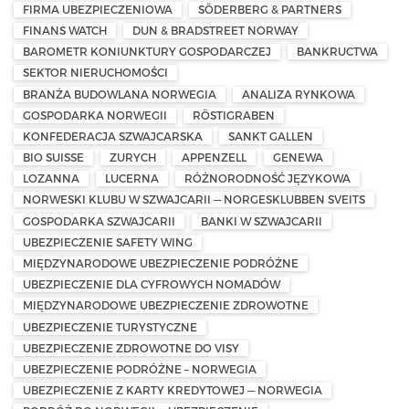
FIRMA UBEZPIECZENIOWA
SÖDERBERG & PARTNERS
FINANS WATCH
DUN & BRADSTREET NORWAY
BAROMETR KONIUNKTURY GOSPODARCZEJ
BANKRUCTWA
SEKTOR NIERUCHOMOŚCI
BRANŻA BUDOWLANA NORWEGIA
ANALIZA RYNKOWA
GOSPODARKA NORWEGII
RÖSTIGRABEN
KONFEDERACJA SZWAJCARSKA
SANKT GALLEN
BIO SUISSE
ZURYCH
APPENZELL
GENEWA
LOZANNA
LUCERNA
RÓŻNORODNOŚĆ JĘZYKOWA
NORWESKI KLUBU W SZWAJCARII — NORGESKLUBBEN SVEITS
GOSPODARKA SZWAJCARII
BANKI W SZWAJCARII
UBEZPIECZENIE SAFETY WING
MIĘDZYNARODOWE UBEZPIECZENIE PODRÓŻNE
UBEZPIECZENIE DLA CYFROWYCH NOMADÓW
MIĘDZYNARODOWE UBEZPIECZENIE ZDROWOTNE
UBEZPIECZENIE TURYSTYCZNE
UBEZPIECZENIE ZDROWOTNE DO VISY
UBEZPIECZENIE PODRÓŻNE – NORWEGIA
UBEZPIECZENIE Z KARTY KREDYTOWEJ — NORWEGIA