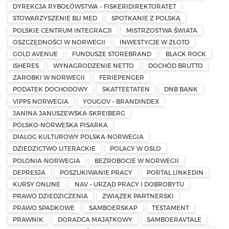
DYREKCJA RYBOŁÓWSTWA – FISKERIDIREKTORATET
STOWARZYSZENIE BLI MED
SPOTKANIE Z POLSKĄ
POLSKIE CENTRUM INTEGRACJI
MISTRZOSTWA ŚWIATA
OSZCZĘDNOŚCI W NORWEGII
INWESTYCJE W ZŁOTO
GOLD AVENUE
FUNDUSZE STOREBRAND
BLACK ROCK
iSHERES
WYNAGRODZENIE NETTO
DOCHÓD BRUTTO
ZAROBKI W NORWEGII
FERIEPENGER
PODATEK DOCHODOWY
SKATTEETATEN
DNB BANK
VIPPS NORWEGIA
YOUGOV – BRANDINDEX
JANINA JANUSZEWSKA-SKREIBERG
POLSKO-NORWESKA PISARKA
DIALOG KULTUROWY POLSKA-NORWEGIA
DZIEDZICTWO LITERACKIE
POLACY W OSLO
POLONIA-NORWEGIA
BEZROBOCIE W NORWEGII
DEPRESJA
POSZUKIWANIE PRACY
PORTAL LINKEDIN
KURSY ONLINE
NAV – URZĄD PRACY I DOBROBYTU
PRAWO DZIEDZICZENIA
ZWIĄZEK PARTNERSKI
PRAWO SPADKOWE
SAMBOERSKAP
TESTAMENT
PRAWNIK
DORADCA MAJĄTKOWY
SAMBOERAVTALE