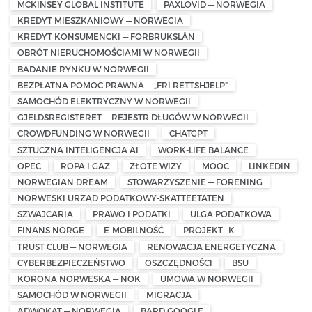
MCKINSEY GLOBAL INSTITUTE
PAXLOVID — NORWEGIA
KREDYT MIESZKANIOWY — NORWEGIA
KREDYT KONSUMENCKI — FORBRUKSLÅN
OBRÓT NIERUCHOMOŚCIAMI W NORWEGII
BADANIE RYNKU W NORWEGII
BEZPŁATNA POMOC PRAWNA — „FRI RETTSHJELP”
SAMOCHÓD ELEKTRYCZNY W NORWEGII
GJELDSREGISTERET — REJESTR DŁUGÓW W NORWEGII
CROWDFUNDING W NORWEGII
CHATGPT
SZTUCZNA INTELIGENCJA AI
WORK-LIFE BALANCE
OPEC
ROPA I GAZ
ZŁOTE WIZY
MOOC
LINKEDIN
NORWEGIAN DREAM
STOWARZYSZENIE — FORENING
NORWESKI URZĄD PODATKOWY-SKATTEETATEN
SZWAJCARIA
PRAWO I PODATKI
ULGA PODATKOWA
FINANS NORGE
E-MOBILNOŚĆ
PROJEKT—K
TRUST CLUB — NORWEGIA
RENOWACJA ENERGETYCZNA
CYBERBEZPIECZEŃSTWO
OSZCZĘDNOŚCI
BSU
KORONA NORWESKA — NOK
UMOWA W NORWEGII
SAMOCHÓD W NORWEGII
MIGRACJA
ADWOKAT — NORWEGIA
BARD GOOGLE