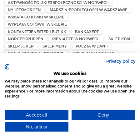
AKTYWNOŚĆ POLSKIEJ SPOŁECZNOŚCI W NORWEGII
NYHETSMORGEN
MARSZ NIEPODLEGŁOŚCI W WARSZAWIE
WPŁATA GOTÓWKI W SKLEPIE
WYPŁATA GOTÓWKI W SKLEPIE
KONTANTTJENESTER I BUTIKK
BANKAXEPT
NORGESGRUPPEN
PIENIĄDZE W NORWEGII
SKLEP KIWI
SKLEP JOKER
SKLEP MENY
POCZTA W DANII
DANIA SKRZYNKI POCZTOWE
CYFRYZACJA POCZTY
POSTNORD DANIA
DAO
E-COMMERCE
Privacy policy
DANSK AVIS OMDELING
We use cookies
PODATEK OD MAJĄTKU — NORWEGIA
We may place these for analysis of our visitor data, to improve our
FORMUESSKATT — PODATEK OD MAJĄTKU
website, show personalised content and to give you a great website
BIZNES PRYWATNY
PRZEDSIĘBIORCY W NORWEGII
experience. For more information about the cookies we use open the
settings.
NORWESKI SYSTEM PODATKOWY
UCIECZKA KAPITAŁU
STRONA LOCAL MARKET WYKORZYSTUJE PLIKI
NORWEGIA — PODATEK MAJĄTKOWY
COOKIES
ØYSTEIN STRAY SPETALEN
MIGRACJA DO SZWECJI
Accept all
Deny
DOWIEDZ SIĘ WIĘCEJ
WYDALENIE ZE SZWECJI
POLITYKA MIGRACYJNA
PRZEPISY PRAWNE
DEPORTACJA
CŁA UE — NORWEGIA
No, adjust
ROZUMIEM
EKSPORT Z NORWEGII
NORWEGIA — EFTA