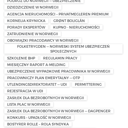
PODRÓŻ DO NORWEGII — UBEZPIECZENIE
DZIEDZICZENIE W NORWEGII
AGENCJA NIERUCHOMOŚCI – PRIVATMEGLEREN PREMIUM
KORNELIA KRYNICKA
GRØNT BOLIGLÅN
PORADY EKSPERTÓW
KUPNO - NIERUCHOMOŚCI
ZATRUDNIENIE W NORWEGII
OBOWIĄZKI PRACODAWCY W NORWEGII
FOLKETRYGDEN — NORWESKI SYSTEM UBEZPIECZEŃ
SPOŁECZNYCH
SZKOLENIE BHP
REGULAMIN PRACY
MIESIĘCZNY RAPORT A-MELDING
UBEZPIECZENIE WYPADKOWE PRACOWNIKA W NORWEGII
PRACOWNICZY PLAN EMERYTALNY — OTP
UTLENDINGSDIREKTORATET — UDI
PERMITTERING
REJESTRACJA W UDI
ZASIŁEK DLA BEZROBOTNYCH W NORWEGII
LISTA PŁAC W NORWEGII
ZASIŁEK DLA BEZROBOTNYCH W NORWEGII — DAGPENGER
KONKURS – UPADŁOŚĆ W NORWEGII
BOSTYRER ROLLE – ROLA SYNDYKA