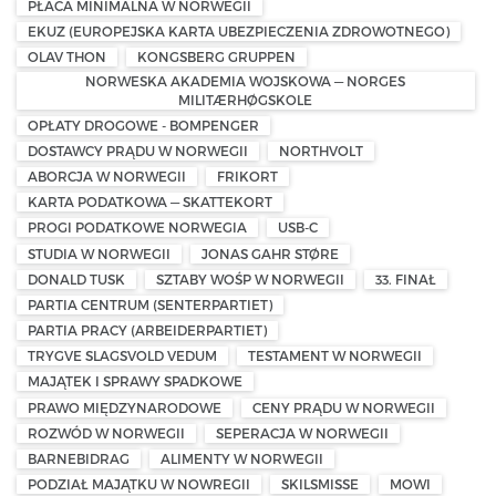
PŁACA MINIMALNA W NORWEGII
EKUZ (EUROPEJSKA KARTA UBEZPIECZENIA ZDROWOTNEGO)
OLAV THON
KONGSBERG GRUPPEN
NORWESKA AKADEMIA WOJSKOWA — NORGES
MILITÆRHØGSKOLE
OPŁATY DROGOWE - BOMPENGER
DOSTAWCY PRĄDU W NORWEGII
NORTHVOLT
ABORCJA W NORWEGII
FRIKORT
KARTA PODATKOWA — SKATTEKORT
PROGI PODATKOWE NORWEGIA
USB-C
STUDIA W NORWEGII
JONAS GAHR STØRE
DONALD TUSK
SZTABY WOŚP W NORWEGII
33. FINAŁ
PARTIA CENTRUM (SENTERPARTIET)
PARTIA PRACY (ARBEIDERPARTIET)
TRYGVE SLAGSVOLD VEDUM
TESTAMENT W NORWEGII
MAJĄTEK I SPRAWY SPADKOWE
PRAWO MIĘDZYNARODOWE
CENY PRĄDU W NORWEGII
ROZWÓD W NORWEGII
SEPERACJA W NORWEGII
BARNEBIDRAG
ALIMENTY W NORWEGII
PODZIAŁ MAJĄTKU W NOWREGII
SKILSMISSE
MOWI