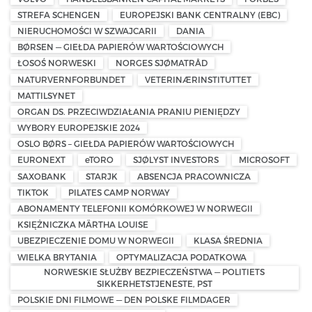
STREFA SCHENGEN
EUROPEJSKI BANK CENTRALNY (EBC)
NIERUCHOMOŚCI W SZWAJCARII
DANIA
BØRSEN — GIEŁDA PAPIERÓW WARTOŚCIOWYCH
ŁOSOŚ NORWESKI
NORGES SJØMATRÅD
NATURVERNFORBUNDET
VETERINÆRINSTITUTTET
MATTILSYNET
ORGAN DS. PRZECIWDZIAŁANIA PRANIU PIENIĘDZY
WYBORY EUROPEJSKIE 2024
OSLO BØRS – GIEŁDA PAPIERÓW WARTOŚCIOWYCH
EURONEXT
eTORO
SJØLYST INVESTORS
MICROSOFT
SAXOBANK
STARJK
ABSENCJA PRACOWNICZA
TIKTOK
PILATES CAMP NORWAY
ABONAMENTY TELEFONII KOMÓRKOWEJ W NORWEGII
KSIĘŻNICZKA MÄRTHA LOUISE
UBEZPIECZENIE DOMU W NORWEGII
KLASA ŚREDNIA
WIELKA BRYTANIA
OPTYMALIZACJA PODATKOWA
NORWESKIE SŁUŻBY BEZPIECZEŃSTWA — POLITIETS
SIKKERHETSTJENESTE, PST
POLSKIE DNI FILMOWE — DEN POLSKE FILMDAGER