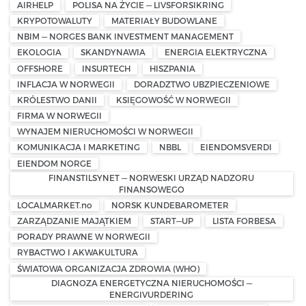
AIRHELP
POLISA NA ŻYCIE — LIVSFORSIKRING
KRYPOTOWALUTY
MATERIAŁY BUDOWLANE
NBIM — NORGES BANK INVESTMENT MANAGEMENT
EKOLOGIA
SKANDYNAWIA
ENERGIA ELEKTRYCZNA
OFFSHORE
INSURTECH
HISZPANIA
INFLACJA W NORWEGII
DORADZTWO UBZPIECZENIOWE
KRÓLESTWO DANII
KSIĘGOWOŚĆ W NORWEGII
FIRMA W NORWEGII
WYNAJEM NIERUCHOMOŚCI W NORWEGII
KOMUNIKACJA I MARKETING
NBBL
EIENDOMSVERDI
EIENDOM NORGE
FINANSTILSYNET — NORWESKI URZĄD NADZORU
FINANSOWEGO
LOCALMARKET.no
NORSK KUNDEBAROMETER
ZARZĄDZANIE MAJĄTKIEM
START—UP
LISTA FORBESA
PORADY PRAWNE W NORWEGII
RYBACTWO I AKWAKULTURA
ŚWIATOWA ORGANIZACJA ZDROWIA (WHO)
DIAGNOZA ENERGETYCZNA NIERUCHOMOŚCI —
ENERGIVURDERING