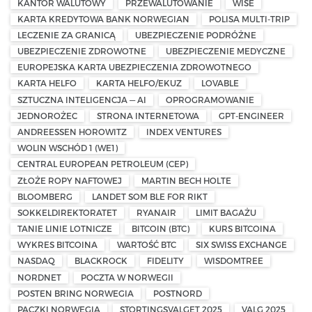
KANTOR WALUTOWY
PRZEWALUTOWANIE
WISE
KARTA KREDYTOWA BANK NORWEGIAN
POLISA MULTI-TRIP
LECZENIE ZA GRANICĄ
UBEZPIECZENIE PODRÓŻNE
UBEZPIECZENIE ZDROWOTNE
UBEZPIECZENIE MEDYCZNE
EUROPEJSKA KARTA UBEZPIECZENIA ZDROWOTNEGO
KARTA HELFO
KARTA HELFO/EKUZ
LOVABLE
SZTUCZNA INTELIGENCJA — AI
OPROGRAMOWANIE
JEDNOROŻEC
STRONA INTERNETOWA
GPT-ENGINEER
ANDREESSEN HOROWITZ
INDEX VENTURES
WOLIN WSCHÓD 1 (WE1)
CENTRAL EUROPEAN PETROLEUM (CEP)
ZŁOŻE ROPY NAFTOWEJ
MARTIN BECH HOLTE
BLOOMBERG
LANDET SOM BLE FOR RIKT
SOKKELDIREKTORATET
RYANAIR
LIMIT BAGAŻU
TANIE LINIE LOTNICZE
BITCOIN (BTC)
KURS BITCOINA
WYKRES BITCOINA
WARTOŚĆ BTC
SIX SWISS EXCHANGE
NASDAQ
BLACKROCK
FIDELITY
WISDOMTREE
NORDNET
POCZTA W NORWEGII
POSTEN BRING NORWEGIA
POSTNORD
PACZKI NORWEGIA
STORTINGSVALGET 2025
VALG 2025