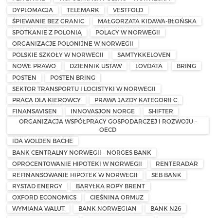
DYPLOMACJA
TELEMARK
VESTFOLD
ŚPIEWANIE BEZ GRANIC
MAŁGORZATA KIDAWA-BŁOŃSKA
SPOTKANIE Z POLONIĄ
POLACY W NORWEGII
ORGANIZACJE POLONIJNE W NORWEGII
POLSKIE SZKOŁY W NORWEGII
SAMTYKKELOVEN
NOWE PRAWO
DZIENNIK USTAW
LOVDATA
BRING
POSTEN
POSTEN BRING
SEKTOR TRANSPORTU I LOGISTYKI W NORWEGII
PRACA DLA KIEROWCY
PRAWA JAZDY KATEGORII C
FINANSAVISEN
INNOVASJON NORGE
SHIFTER
ORGANIZACJA WSPÓŁPRACY GOSPODARCZEJ I ROZWOJU –
OECD
IDA WOLDEN BACHE
BANK CENTRALNY NORWEGII – NORGES BANK
OPROCENTOWANIE HIPOTEKI W NORWEGII
RENTERADAR
REFINANSOWANIE HIPOTEK W NORWEGII
SEB BANK
RYSTAD ENERGY
BARYŁKA ROPY BRENT
OXFORD ECONOMICS
CIEŚNINA ORMUZ
WYMIANA WALUT
BANK NORWEGIAN
BANK N26