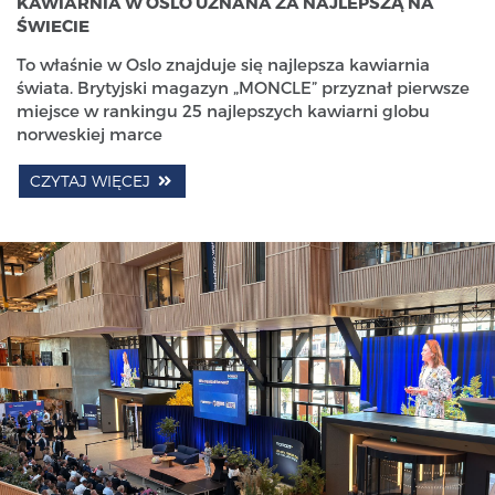
KAWIARNIA W OSLO UZNANA ZA NAJLEPSZĄ NA
ŚWIECIE
To właśnie w Oslo znajduje się najlepsza kawiarnia
świata. Brytyjski magazyn „MONCLE” przyznał pierwsze
miejsce w rankingu 25 najlepszych kawiarni globu
norweskiej marce
CZYTAJ WIĘCEJ