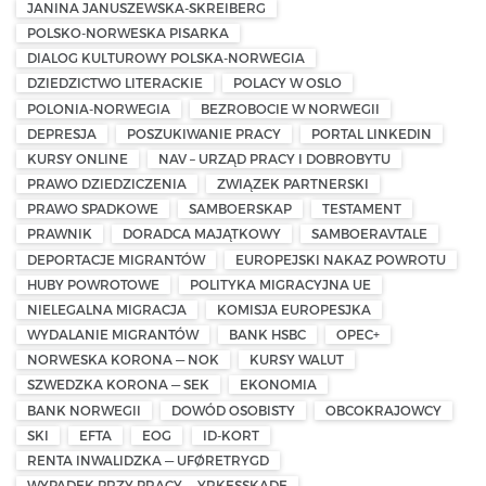
JANINA JANUSZEWSKA-SKREIBERG
POLSKO-NORWESKA PISARKA
DIALOG KULTUROWY POLSKA-NORWEGIA
DZIEDZICTWO LITERACKIE
POLACY W OSLO
POLONIA-NORWEGIA
BEZROBOCIE W NORWEGII
DEPRESJA
POSZUKIWANIE PRACY
PORTAL LINKEDIN
KURSY ONLINE
NAV – URZĄD PRACY I DOBROBYTU
PRAWO DZIEDZICZENIA
ZWIĄZEK PARTNERSKI
PRAWO SPADKOWE
SAMBOERSKAP
TESTAMENT
PRAWNIK
DORADCA MAJĄTKOWY
SAMBOERAVTALE
DEPORTACJE MIGRANTÓW
EUROPEJSKI NAKAZ POWROTU
HUBY POWROTOWE
POLITYKA MIGRACYJNA UE
NIELEGALNA MIGRACJA
KOMISJA EUROPESJKA
WYDALANIE MIGRANTÓW
BANK HSBC
OPEC+
NORWESKA KORONA — NOK
KURSY WALUT
SZWEDZKA KORONA — SEK
EKONOMIA
BANK NORWEGII
DOWÓD OSOBISTY
OBCOKRAJOWCY
SKI
EFTA
EOG
ID-KORT
RENTA INWALIDZKA — UFØRETRYGD
WYPADEK PRZY PRACY — YRKESSKADE