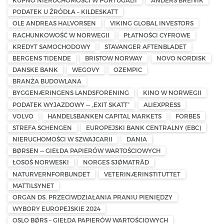
KUPNO NIERUCHOMOŚCI W PORTUGALII
ANDERS BREIVIK
PODATEK U ŹRÓDŁA – KILDESKATT
OLE ANDREAS HALVORSEN
VIKING GLOBAL INVESTORS
RACHUNKOWOŚĆ W NORWEGII
PŁATNOŚCI CYFROWE
KREDYT SAMOCHODOWY
STAVANGER AFTENBLADET
BERGENS TIDENDE
BRISTOW NORWAY
NOVO NORDISK
DANSKE BANK
WEGOVY
OZEMPIC
BRANŻA BUDOWLANA
BYGGENÆRINGENS LANDSFORENING
KINO W NORWEGII
PODATEK WYJAZDOWY — „EXIT SKATT”
ALIEXPRESS
VOLVO
HANDELSBANKEN CAPITAL MARKETS
FORBES
STREFA SCHENGEN
EUROPEJSKI BANK CENTRALNY (EBC)
NIERUCHOMOŚCI W SZWAJCARII
DANIA
BØRSEN — GIEŁDA PAPIERÓW WARTOŚCIOWYCH
ŁOSOŚ NORWESKI
NORGES SJØMATRÅD
NATURVERNFORBUNDET
VETERINÆRINSTITUTTET
MATTILSYNET
ORGAN DS. PRZECIWDZIAŁANIA PRANIU PIENIĘDZY
WYBORY EUROPEJSKIE 2024
OSLO BØRS – GIEŁDA PAPIERÓW WARTOŚCIOWYCH