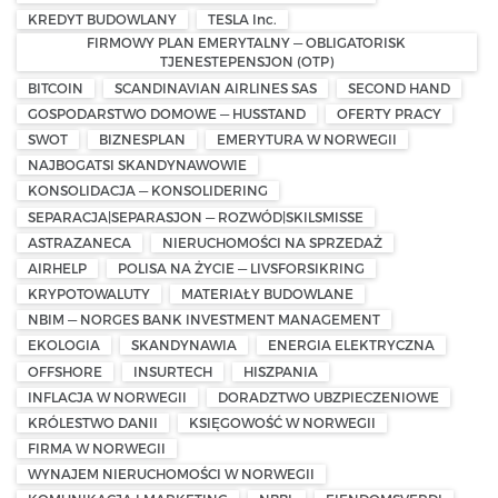
KREDYT BUDOWLANY
TESLA Inc.
FIRMOWY PLAN EMERYTALNY — OBLIGATORISK
TJENESTEPENSJON (OTP)
BITCOIN
SCANDINAVIAN AIRLINES SAS
SECOND HAND
GOSPODARSTWO DOMOWE — HUSSTAND
OFERTY PRACY
SWOT
BIZNESPLAN
EMERYTURA W NORWEGII
NAJBOGATSI SKANDYNAWOWIE
KONSOLIDACJA — KONSOLIDERING
SEPARACJA|SEPARASJON — ROZWÓD|SKILSMISSE
ASTRAZANECA
NIERUCHOMOŚCI NA SPRZEDAŻ
AIRHELP
POLISA NA ŻYCIE — LIVSFORSIKRING
KRYPOTOWALUTY
MATERIAŁY BUDOWLANE
NBIM — NORGES BANK INVESTMENT MANAGEMENT
EKOLOGIA
SKANDYNAWIA
ENERGIA ELEKTRYCZNA
OFFSHORE
INSURTECH
HISZPANIA
INFLACJA W NORWEGII
DORADZTWO UBZPIECZENIOWE
KRÓLESTWO DANII
KSIĘGOWOŚĆ W NORWEGII
FIRMA W NORWEGII
WYNAJEM NIERUCHOMOŚCI W NORWEGII