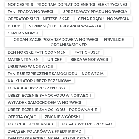
NORGESPRIS – PROGRAM DOPŁAT DO ENERGII ELEKTRYCZNEJ
TANI PRĄD W NORWEGII
SPRZEDAWCY PRĄDU NORWEGIA
OPERATOR SIECI – NETTSELSKAP
CENA PRĄDU – NORWEGIA
ELHUB
STRØMSTØTTE – PROGRAM WSPARCIA
CARITAS NORGE
ORGANIZACJE POZARZĄDOWE W NORWEGII — FRIVILLIGE
ORGANISASJONER
DEN NORSKE FATTIGDOMMEN
FATTIGHUSET
MATSENTRALEN
UNICEF
BIEDA W NORWEGII
UBUSTWO W NORWEGII
TANIE UBEZPIECZENIE SAMOCHODU — NORWEGIA
KALKULATOR UBEZPIECZENIOWY
DORADCA UBEZPIECZENIOWY
UBEZPIECZENIE SAMOCHODU W NORWEGII
WYPADEK SAMOCHODEM W NORWEGII
UBEZPIECZENIE SAMOCHODU — PORÓWNANIE
OFERTA OC/AC
ZBIGNIEW GÓRSKI
POLONIA FREDRIKSTAD
POLACY WE FREDRIKSTAD
ZWIĄZEK POLAKÓW WE FREDRIKSTAD
DEN POLSKE FORENINGEN I FREDRIKSTAD