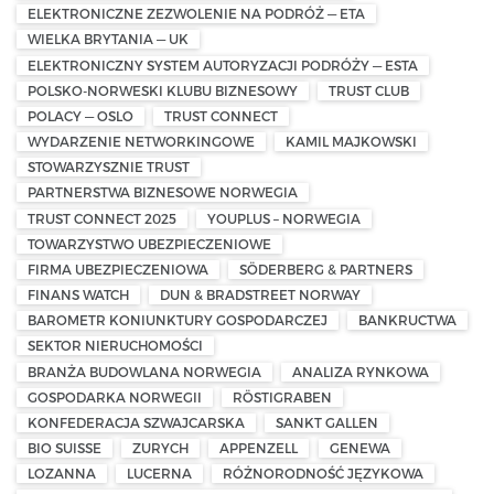
ELEKTRONICZNE ZEZWOLENIE NA PODRÓŻ — ETA
WIELKA BRYTANIA — UK
ELEKTRONICZNY SYSTEM AUTORYZACJI PODRÓŻY — ESTA
POLSKO-NORWESKI KLUBU BIZNESOWY
TRUST CLUB
POLACY — OSLO
TRUST CONNECT
WYDARZENIE NETWORKINGOWE
KAMIL MAJKOWSKI
STOWARZYSZNIE TRUST
PARTNERSTWA BIZNESOWE NORWEGIA
TRUST CONNECT 2025
YOUPLUS – NORWEGIA
TOWARZYSTWO UBEZPIECZENIOWE
FIRMA UBEZPIECZENIOWA
SÖDERBERG & PARTNERS
FINANS WATCH
DUN & BRADSTREET NORWAY
BAROMETR KONIUNKTURY GOSPODARCZEJ
BANKRUCTWA
SEKTOR NIERUCHOMOŚCI
BRANŻA BUDOWLANA NORWEGIA
ANALIZA RYNKOWA
GOSPODARKA NORWEGII
RÖSTIGRABEN
KONFEDERACJA SZWAJCARSKA
SANKT GALLEN
BIO SUISSE
ZURYCH
APPENZELL
GENEWA
LOZANNA
LUCERNA
RÓŻNORODNOŚĆ JĘZYKOWA