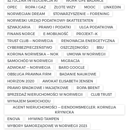
SZTUCZNA INTELIGENCJA AI
WORK-LIFE BALANCE
OPEC
ROPA I GAZ
ZŁOTE WIZY
MOOC
LINKEDIN
NORWEGIAN DREAM
STOWARZYSZENIE — FORENING
NORWESKI URZĄD PODATKOWY-SKATTEETATEN
SZWAJCARIA
PRAWO I PODATKI
ULGA PODATKOWA
FINANS NORGE
E-MOBILNOŚĆ
PROJEKT—K
TRUST CLUB — NORWEGIA
RENOWACJA ENERGETYCZNA
CYBERBEZPIECZEŃSTWO
OSZCZĘDNOŚCI
BSU
KORONA NORWESKA — NOK
UMOWA W NORWEGII
SAMOCHÓD W NORWEGII
MIGRACJA
ADWOKAT — NORWEGIA
BARD GOOGLE
OBSŁUGA PRAWNA FIRM
BADANIE NAUKOWE
HORIZON 2020
AWOKAT ELISABETH JENSEN
PRAWO SPADKOWE I MAJĄTKOWE
ROPA BRENT
SPRZEDAŻ NIERUCHOMOŚCI W NORWEGII
CLUB TRUST
WYNAJEM SAMOCHODU
AGENT NIERUCHOMOŚCI — EIENDOMSMEGLER, KORNELIA
KRYNICKA
ENOVA
HYWIND TAMPEN
WYBORY SAMORZĄDOWE W NORWEGII 2023