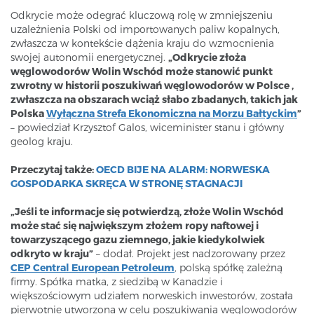
Odkrycie może odegrać kluczową rolę w zmniejszeniu
uzależnienia Polski od importowanych paliw kopalnych,
zwłaszcza w kontekście dążenia kraju do wzmocnienia
swojej autonomii energetycznej.
„Odkrycie złoża
węglowodorów Wolin Wschód może stanowić punkt
zwrotny w historii poszukiwań węglowodorów w Polsce ,
zwłaszcza na obszarach wciąż słabo zbadanych, takich jak
Polska
Wyłączna Strefa Ekonomiczna na Morzu Bałtyckim
”
– powiedział Krzysztof Galos, wiceminister stanu i główny
geolog kraju.
Przeczytaj także:
OECD BIJE NA ALARM: NORWESKA
GOSPODARKA SKRĘCA W STRONĘ STAGNACJI
„Jeśli te informacje się potwierdzą, złoże Wolin Wschód
może stać się największym złożem ropy naftowej i
towarzyszącego gazu ziemnego, jakie kiedykolwiek
odkryto w kraju”
– dodał. Projekt jest nadzorowany przez
CEP Central European Petroleum
, polską spółkę zależną
firmy. Spółka matka, z siedzibą w Kanadzie i
większościowym udziałem norweskich inwestorów, została
pierwotnie utworzona w celu poszukiwania węglowodorów