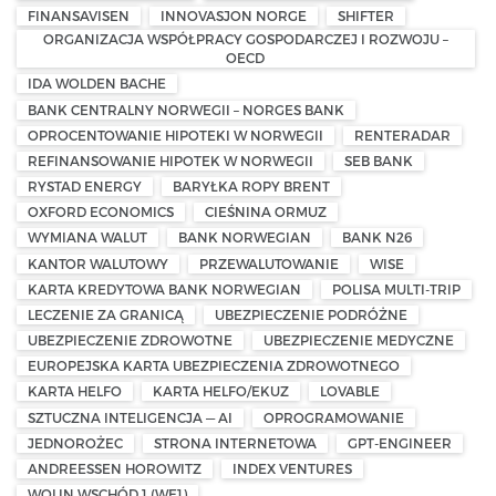
FINANSAVISEN
INNOVASJON NORGE
SHIFTER
ORGANIZACJA WSPÓŁPRACY GOSPODARCZEJ I ROZWOJU –
OECD
IDA WOLDEN BACHE
BANK CENTRALNY NORWEGII – NORGES BANK
OPROCENTOWANIE HIPOTEKI W NORWEGII
RENTERADAR
REFINANSOWANIE HIPOTEK W NORWEGII
SEB BANK
RYSTAD ENERGY
BARYŁKA ROPY BRENT
OXFORD ECONOMICS
CIEŚNINA ORMUZ
WYMIANA WALUT
BANK NORWEGIAN
BANK N26
KANTOR WALUTOWY
PRZEWALUTOWANIE
WISE
KARTA KREDYTOWA BANK NORWEGIAN
POLISA MULTI-TRIP
LECZENIE ZA GRANICĄ
UBEZPIECZENIE PODRÓŻNE
UBEZPIECZENIE ZDROWOTNE
UBEZPIECZENIE MEDYCZNE
EUROPEJSKA KARTA UBEZPIECZENIA ZDROWOTNEGO
KARTA HELFO
KARTA HELFO/EKUZ
LOVABLE
SZTUCZNA INTELIGENCJA — AI
OPROGRAMOWANIE
JEDNOROŻEC
STRONA INTERNETOWA
GPT-ENGINEER
ANDREESSEN HOROWITZ
INDEX VENTURES
WOLIN WSCHÓD 1 (WE1)