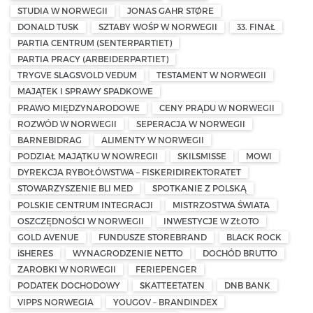
STUDIA W NORWEGII
JONAS GAHR STØRE
DONALD TUSK
SZTABY WOŚP W NORWEGII
33. FINAŁ
PARTIA CENTRUM (SENTERPARTIET)
PARTIA PRACY (ARBEIDERPARTIET)
TRYGVE SLAGSVOLD VEDUM
TESTAMENT W NORWEGII
MAJĄTEK I SPRAWY SPADKOWE
PRAWO MIĘDZYNARODOWE
CENY PRĄDU W NORWEGII
ROZWÓD W NORWEGII
SEPERACJA W NORWEGII
BARNEBIDRAG
ALIMENTY W NORWEGII
PODZIAŁ MAJĄTKU W NOWREGII
SKILSMISSE
MOWI
DYREKCJA RYBOŁÓWSTWA – FISKERIDIREKTORATET
STOWARZYSZENIE BLI MED
SPOTKANIE Z POLSKĄ
POLSKIE CENTRUM INTEGRACJI
MISTRZOSTWA ŚWIATA
OSZCZĘDNOŚCI W NORWEGII
INWESTYCJE W ZŁOTO
GOLD AVENUE
FUNDUSZE STOREBRAND
BLACK ROCK
iSHERES
WYNAGRODZENIE NETTO
DOCHÓD BRUTTO
ZAROBKI W NORWEGII
FERIEPENGER
PODATEK DOCHODOWY
SKATTEETATEN
DNB BANK
VIPPS NORWEGIA
YOUGOV – BRANDINDEX