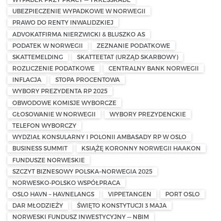
UBEZPIECZENIE WYPADKOWE W NORWEGII
PRAWO DO RENTY INWALIDZKIEJ
ADVOKATFIRMA NIERZWICKI & BLUSZKO AS
PODATEK W NORWEGII
ZEZNANIE PODATKOWE
SKATTEMELDING
SKATTEETAT (URZĄD SKARBOWY)
ROZLICZENIE PODATKOWE
CENTRALNY BANK NORWEGII
INFLACJA
STOPA PROCENTOWA
WYBORY PREZYDENTA RP 2025
OBWODOWE KOMISJE WYBORCZE
GŁOSOWANIE W NORWEGII
WYBORY PREZYDENCKIE
TELEFON WYBORCZY
WYDZIAŁ KONSULARNY I POLONII AMBASADY RP W OSLO
BUSINESS SUMMIT
KSIĄŻĘ KORONNY NORWEGII HAAKON
FUNDUSZE NORWESKIE
SZCZYT BIZNESOWY POLSKA–NORWEGIA 2025
NORWESKO-POLSKO WSPÓŁPRACA
OSLO HAVN – HAVNELANGS
VIPPETANGEN
PORT OSLO
DAR MŁODZIEŻY
ŚWIĘTO KONSTYTUCJI 3 MAJA
NORWESKI FUNDUSZ INWESTYCYJNY — NBIM