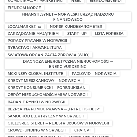
KOMUNIKACJA I MARKETING
NBBL
EIENDOMSVERDI
EIENDOM NORGE
FINANSTILSYNET — NORWESKI URZĄD NADZORU
FINANSOWEGO
LOCALMARKET.no
NORSK KUNDEBAROMETER
ZARZĄDZANIE MAJĄTKIEM
START—UP
LISTA FORBESA
PORADY PRAWNE W NORWEGII
RYBACTWO I AKWAKULTURA
ŚWIATOWA ORGANIZACJA ZDROWIA (WHO)
DIAGNOZA ENERGETYCZNA NIERUCHOMOŚCI —
ENERGIVURDERING
MCKINSEY GLOBAL INSTITUTE
PAXLOVID — NORWEGIA
KREDYT MIESZKANIOWY — NORWEGIA
KREDYT KONSUMENCKI — FORBRUKSLÅN
OBRÓT NIERUCHOMOŚCIAMI W NORWEGII
BADANIE RYNKU W NORWEGII
BEZPŁATNA POMOC PRAWNA — „FRI RETTSHJELP”
SAMOCHÓD ELEKTRYCZNY W NORWEGII
GJELDSREGISTERET — REJESTR DŁUGÓW W NORWEGII
CROWDFUNDING W NORWEGII
CHATGPT