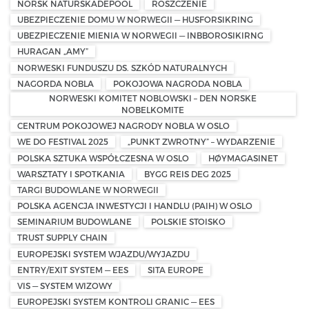
NORSK NATURSKADEPOOL
ROSZCZENIE
UBEZPIECZENIE DOMU W NORWEGII — HUSFORSIKRING
UBEZPIECZENIE MIENIA W NORWEGII — INBBOROSIKIRNG
HURAGAN „AMY”
NORWESKI FUNDUSZU DS. SZKÓD NATURALNYCH
NAGORDA NOBLA
POKOJOWA NAGRODA NOBLA
NORWESKI KOMITET NOBLOWSKI – DEN NORSKE
NOBELKOMITE
CENTRUM POKOJOWEJ NAGRODY NOBLA W OSLO
WE DO FESTIVAL 2025
„PUNKT ZWROTNY” – WYDARZENIE
POLSKA SZTUKA WSPÓŁCZESNA W OSLO
HØYMAGASINET
WARSZTATY I SPOTKANIA
BYGG REIS DEG 2025
TARGI BUDOWLANE W NORWEGII
POLSKA AGENCJA INWESTYCJI I HANDLU (PAIH) W OSLO
SEMINARIUM BUDOWLANE
POLSKIE STOISKO
TRUST SUPPLY CHAIN
EUROPEJSKI SYSTEM WJAZDU/WYJAZDU
ENTRY/EXIT SYSTEM — EES
SITA EUROPE
VIS — SYSTEM WIZOWY
EUROPEJSKI SYSTEM KONTROLI GRANIC — EES