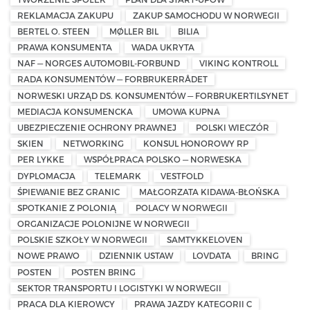
REKLAMACJA ZAKUPU
ZAKUP SAMOCHODU W NORWEGII
BERTEL O. STEEN
MØLLER BIL
BILIA
PRAWA KONSUMENTA
WADA UKRYTA
NAF — NORGES AUTOMOBIL-FORBUND
VIKING KONTROLL
RADA KONSUMENTÓW — FORBRUKERRÅDET
NORWESKI URZĄD DS. KONSUMENTÓW — FORBRUKERTILSYNET
MEDIACJA KONSUMENCKA
UMOWA KUPNA
UBEZPIECZENIE OCHRONY PRAWNEJ
POLSKI WIECZÓR
SKIEN
NETWORKING
KONSUL HONOROWY RP
PER LYKKE
WSPÓŁPRACA POLSKO — NORWESKA
DYPLOMACJA
TELEMARK
VESTFOLD
ŚPIEWANIE BEZ GRANIC
MAŁGORZATA KIDAWA-BŁOŃSKA
SPOTKANIE Z POLONIĄ
POLACY W NORWEGII
ORGANIZACJE POLONIJNE W NORWEGII
POLSKIE SZKOŁY W NORWEGII
SAMTYKKELOVEN
NOWE PRAWO
DZIENNIK USTAW
LOVDATA
BRING
POSTEN
POSTEN BRING
SEKTOR TRANSPORTU I LOGISTYKI W NORWEGII
PRACA DLA KIEROWCY
PRAWA JAZDY KATEGORII C