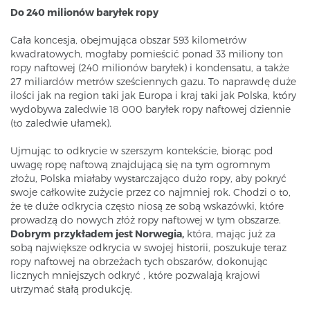
Do 240 milionów baryłek ropy
Cała koncesja, obejmująca obszar 593 kilometrów
kwadratowych, mogłaby pomieścić ponad 33 miliony ton
ropy naftowej (240 milionów baryłek) i kondensatu, a także
27 miliardów metrów sześciennych gazu. To naprawdę duże
ilości jak na region taki jak Europa i kraj taki jak Polska, który
wydobywa zaledwie 18 000 baryłek ropy naftowej dziennie
(to zaledwie ułamek).
Ujmując to odkrycie w szerszym kontekście, biorąc pod
uwagę ropę naftową znajdującą się na tym ogromnym
złożu, Polska miałaby wystarczająco dużo ropy, aby pokryć
swoje całkowite zużycie przez co najmniej rok. Chodzi o to,
że te duże odkrycia często niosą ze sobą wskazówki, które
prowadzą do nowych złóż ropy naftowej w tym obszarze.
Dobrym przykładem jest Norwegia,
która, mając już za
sobą największe odkrycia w swojej historii, poszukuje teraz
ropy naftowej na obrzeżach tych obszarów, dokonując
licznych mniejszych odkryć , które pozwalają krajowi
utrzymać stałą produkcję.