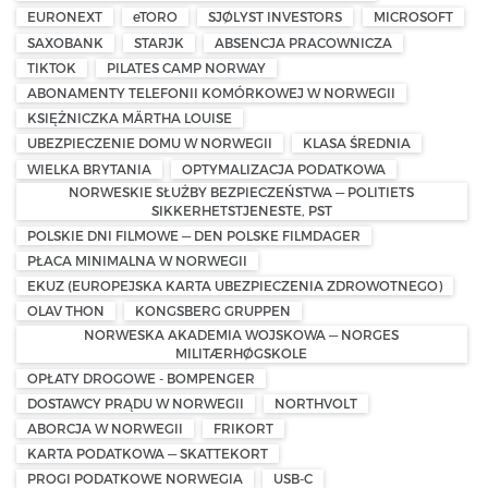
EURONEXT
eTORO
SJØLYST INVESTORS
MICROSOFT
SAXOBANK
STARJK
ABSENCJA PRACOWNICZA
TIKTOK
PILATES CAMP NORWAY
ABONAMENTY TELEFONII KOMÓRKOWEJ W NORWEGII
KSIĘŻNICZKA MÄRTHA LOUISE
UBEZPIECZENIE DOMU W NORWEGII
KLASA ŚREDNIA
WIELKA BRYTANIA
OPTYMALIZACJA PODATKOWA
NORWESKIE SŁUŻBY BEZPIECZEŃSTWA — POLITIETS
SIKKERHETSTJENESTE, PST
POLSKIE DNI FILMOWE — DEN POLSKE FILMDAGER
PŁACA MINIMALNA W NORWEGII
EKUZ (EUROPEJSKA KARTA UBEZPIECZENIA ZDROWOTNEGO)
OLAV THON
KONGSBERG GRUPPEN
NORWESKA AKADEMIA WOJSKOWA — NORGES
MILITÆRHØGSKOLE
OPŁATY DROGOWE - BOMPENGER
DOSTAWCY PRĄDU W NORWEGII
NORTHVOLT
ABORCJA W NORWEGII
FRIKORT
KARTA PODATKOWA — SKATTEKORT
PROGI PODATKOWE NORWEGIA
USB-C