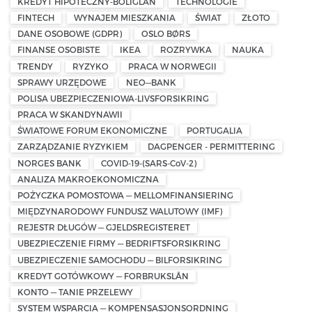
KREDYT HIPOTECZNY-BOLIGLÅN
TECHNOLOGIE
FINTECH
WYNAJEM MIESZKANIA
ŚWIAT
ZŁOTO
DANE OSOBOWE (GDPR)
OSLO BØRS
FINANSE OSOBISTE
IKEA
ROZRYWKA
NAUKA
TRENDY
RYZYKO
PRACA W NORWEGII
SPRAWY URZĘDOWE
NEO—BANK
POLISA UBEZPIECZENIOWA-LIVSFORSIKRING
PRACA W SKANDYNAWII
ŚWIATOWE FORUM EKONOMICZNE
PORTUGALIA
ZARZĄDZANIE RYZYKIEM
DAGPENGER - PERMITTERING
NORGES BANK
COVID-19-(SARS-CoV-2)
ANALIZA MAKROEKONOMICZNA
POŻYCZKA POMOSTOWA — MELLOMFINANSIERING
MIĘDZYNARODOWY FUNDUSZ WALUTOWY (IMF)
REJESTR DŁUGÓW — GJELDSREGISTERET
UBEZPIECZENIE FIRMY — BEDRIFTSFORSIKRING
UBEZPIECZENIE SAMOCHODU — BILFORSIKRING
KREDYT GOTÓWKOWY — FORBRUKSLÅN
KONTO — TANIE PRZELEWY
SYSTEM WSPARCIA — KOMPENSASJONSORDNING