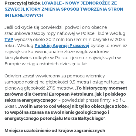
Przeczytaj także:
LOVABLE – NOWY JEDNOROŻEC ZE
SZWECJI, KTÓRY ZMIENIA SPOSÓB TWORZENIA STRON
INTERNETOWYCH
Jeśli odkrycie się potwierdzi, podwoi ono obecne
szacunkowe zasoby ropy naftowej w Polsce , które według
TVP
wynoszą około 20,2 mln ton (147 mln baryłek) w 2023
roku . Według
Polskiej Agencji Prasowej
byłoby to również
największe konwencjonalne złoże węglowodorów
kiedykolwiek odkryte w Polsce i jedno z największych w
Europie w ciągu ostatnich dziesięciu lat.
Odwiert został wywiercony za pomocą wiertnicy
samopodnośnej na głębokości 9,5 metra i osiągnął łączną
pionową głębokość 2715 metrów.
„To historyczny moment
zarówno dla Central European Petroleum, jak i polskiego
sektora energetycznego”
– powiedział prezes firmy, Rolf G.
Skaar.
„Wolin Este to coś więcej niż tylko obiecujące złoże :
to wspólna szansa na uwolnienie geologicznego i
energetycznego potencjału Morza Bałtyckiego”
.
Mniejsze uzależnienie od krajów zagranicznych