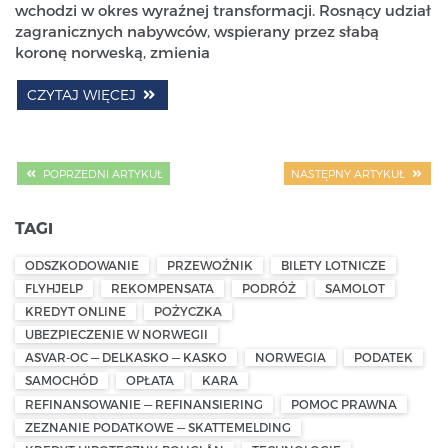
wchodzi w okres wyraźnej transformacji. Rosnący udział
zagranicznych nabywców, wspierany przez słabą
koronę norweską, zmienia
CZYTAJ WIĘCEJ
POPRZEDNI ARTYKUŁ
NASTĘPNY ARTYKUŁ
TAGI
ODSZKODOWANIE
PRZEWOŹNIK
BILETY LOTNICZE
FLYHJELP
REKOMPENSATA
PODRÓŻ
SAMOLOT
KREDYT ONLINE
POŻYCZKA
UBEZPIECZENIE W NORWEGII
ASVAR-OC — DELKASKO — KASKO
NORWEGIA
PODATEK
SAMOCHÓD
OPŁATA
KARA
REFINANSOWANIE — REFINANSIERING
POMOC PRAWNA
ZEZNANIE PODATKOWE — SKATTEMELDING