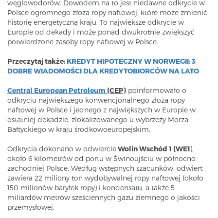
węglowodorów. Dowodem na to jest niedawne odkrycie w
Polsce ogromnego złoża ropy naftowej, które może zmienić
historię energetyczną kraju. To największe odkrycie w
Europie od dekady i może ponad dwukrotnie zwiększyć
potwierdzone zasoby ropy naftowej w Polsce.
Przeczytaj także:
KREDYT HIPOTECZNY W NORWEGII: 3
DOBRE WIADOMOŚCI DLA KREDYTOBIORCÓW NA LATO
Central European Petroleum
(CEP)
poinformowało o
odkryciu największego konwencjonalnego złoża ropy
naftowej w Polsce i jednego z największych w Europie w
ostatniej dekadzie, zlokalizowanego u wybrzeży Morza
Bałtyckiego w kraju środkowoeuropejskim.
Odkrycia dokonano w odwiercie
Wolin Wschód 1 (WE1
),
około 6 kilometrów od portu w Świnoujściu w północno-
zachodniej Polsce. Według wstępnych szacunków, odwiert
zawiera 22 miliony ton wydobywalnej ropy naftowej (około
150 milionów baryłek ropy) i kondensatu, a także 5
miliardów metrów sześciennych gazu ziemnego o jakości
przemysłowej.