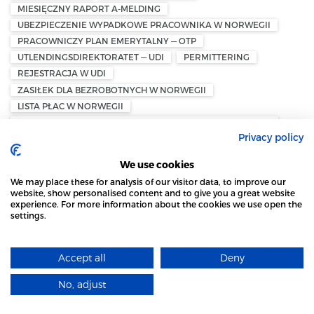
MIESIĘCZNY RAPORT A-MELDING
UBEZPIECZENIE WYPADKOWE PRACOWNIKA W NORWEGII
PRACOWNICZY PLAN EMERYTALNY — OTP
UTLENDINGSDIREKTORATET — UDI
PERMITTERING
REJESTRACJA W UDI
ZASIŁEK DLA BEZROBOTNYCH W NORWEGII
LISTA PŁAC W NORWEGII
ZASIŁEK DLA BEZROBOTNYCH W NORWEGII — DAGPENGER
Privacy policy
KONKURS – UPADŁOŚĆ W NORWEGII
BOSTYRER ROLLE – ROLA SYNDYKA
We use cookies
SKYLDNERENS EIENDELER – MAJĄTEK DŁUŻNIKA
We may place these for analysis of our visitor data, to improve our
KONKURSBO OG KREDITORER – MASA UPADŁOŚCIOWA I
website, show personalised content and to give you a great website
WIERZYCIELE
experience. For more information about the cookies we use open the
KONKURSRÅDET NORGE – RADA DS. UPADŁOŚCI W NORWEGII
settings.
STRONA LOCAL MARKET WYKORZYSTUJE PLIKI
UBEZPIECZENIE DLA SAMOZATRUDNIONYCH W NORWEGII –
COOKIES
FORSIKRING FOR SELVSTENDIG NÆRINGSDRIVENDE
UBEZPIECZENIE DZIAŁALNOŚCI GOSPODARCZEJ NORWEGIA –
Accept all
Deny
DOWIEDZ SIĘ WIĘCEJ
BEDRIFTSFORSIKRING NORGE
OC DLA SAMOZATRUDNIONYCH NORWEGIA –
No, adjust
ROZUMIEM
ANSVARSFORSIKRING FOR ENKELTPERSONFORETAK
UBEZPIECZENIE ZDROWOTNE DLA PRZEDSIĘBIORCY