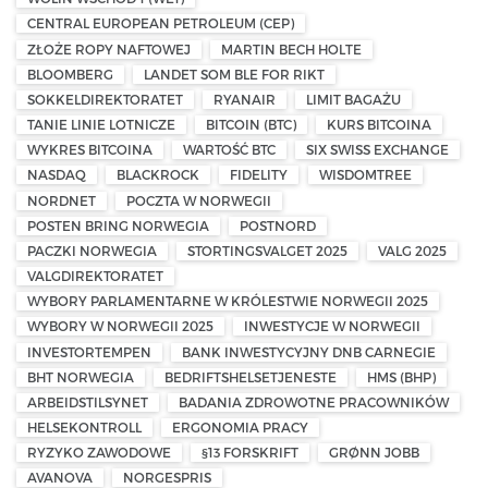
CENTRAL EUROPEAN PETROLEUM (CEP)
ZŁOŻE ROPY NAFTOWEJ
MARTIN BECH HOLTE
BLOOMBERG
LANDET SOM BLE FOR RIKT
SOKKELDIREKTORATET
RYANAIR
LIMIT BAGAŻU
TANIE LINIE LOTNICZE
BITCOIN (BTC)
KURS BITCOINA
WYKRES BITCOINA
WARTOŚĆ BTC
SIX SWISS EXCHANGE
NASDAQ
BLACKROCK
FIDELITY
WISDOMTREE
NORDNET
POCZTA W NORWEGII
POSTEN BRING NORWEGIA
POSTNORD
PACZKI NORWEGIA
STORTINGSVALGET 2025
VALG 2025
VALGDIREKTORATET
WYBORY PARLAMENTARNE W KRÓLESTWIE NORWEGII 2025
WYBORY W NORWEGII 2025
INWESTYCJE W NORWEGII
INVESTORTEMPEN
BANK INWESTYCYJNY DNB CARNEGIE
BHT NORWEGIA
BEDRIFTSHELSETJENESTE
HMS (BHP)
ARBEIDSTILSYNET
BADANIA ZDROWOTNE PRACOWNIKÓW
HELSEKONTROLL
ERGONOMIA PRACY
RYZYKO ZAWODOWE
§13 FORSKRIFT
GRØNN JOBB
AVANOVA
NORGESPRIS