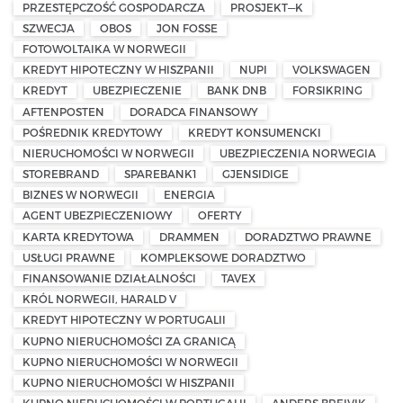
PRZESTĘPCZOŚĆ GOSPODARCZA
PROSJEKT—K
SZWECJA
OBOS
JON FOSSE
FOTOWOLTAIKA W NORWEGII
KREDYT HIPOTECZNY W HISZPANII
NUPI
VOLKSWAGEN
KREDYT
UBEZPIECZENIE
BANK DNB
FORSIKRING
AFTENPOSTEN
DORADCA FINANSOWY
POŚREDNIK KREDYTOWY
KREDYT KONSUMENCKI
NIERUCHOMOŚCI W NORWEGII
UBEZPIECZENIA NORWEGIA
STOREBRAND
SPAREBANK1
GJENSIDIGE
BIZNES W NORWEGII
ENERGIA
AGENT UBEZPIECZENIOWY
OFERTY
KARTA KREDYTOWA
DRAMMEN
DORADZTWO PRAWNE
USŁUGI PRAWNE
KOMPLEKSOWE DORADZTWO
FINANSOWANIE DZIAŁALNOŚCI
TAVEX
KRÓL NORWEGII, HARALD V
KREDYT HIPOTECZNY W PORTUGALII
KUPNO NIERUCHOMOŚCI ZA GRANICĄ
KUPNO NIERUCHOMOŚCI W NORWEGII
KUPNO NIERUCHOMOŚCI W HISZPANII