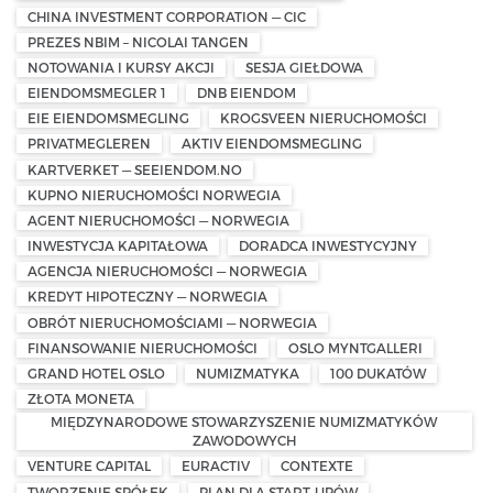
CHINA INVESTMENT CORPORATION — CIC
PREZES NBIM – NICOLAI TANGEN
NOTOWANIA I KURSY AKCJI
SESJA GIEŁDOWA
EIENDOMSMEGLER 1
DNB EIENDOM
EIE EIENDOMSMEGLING
KROGSVEEN NIERUCHOMOŚCI
PRIVATMEGLEREN
AKTIV EIENDOMSMEGLING
KARTVERKET — SEEIENDOM.NO
KUPNO NIERUCHOMOŚCI NORWEGIA
AGENT NIERUCHOMOŚCI — NORWEGIA
INWESTYCJA KAPITAŁOWA
DORADCA INWESTYCYJNY
AGENCJA NIERUCHOMOŚCI — NORWEGIA
KREDYT HIPOTECZNY — NORWEGIA
OBRÓT NIERUCHOMOŚCIAMI — NORWEGIA
FINANSOWANIE NIERUCHOMOŚCI
OSLO MYNTGALLERI
GRAND HOTEL OSLO
NUMIZMATYKA
100 DUKATÓW
ZŁOTA MONETA
MIĘDZYNARODOWE STOWARZYSZENIE NUMIZMATYKÓW
ZAWODOWYCH
VENTURE CAPITAL
EURACTIV
CONTEXTE
TWORZENIE SPÓŁEK
PLAN DLA START-UPÓW