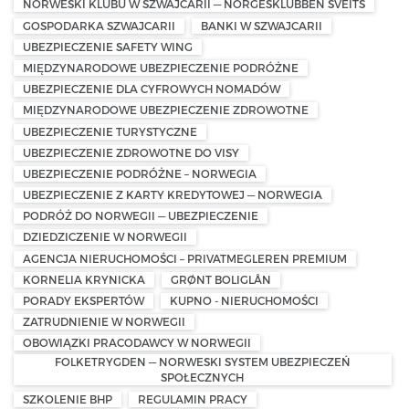
NORWESKI KLUBU W SZWAJCARII — NORGESKLUBBEN SVEITS
GOSPODARKA SZWAJCARII
BANKI W SZWAJCARII
UBEZPIECZENIE SAFETY WING
MIĘDZYNARODOWE UBEZPIECZENIE PODRÓŻNE
UBEZPIECZENIE DLA CYFROWYCH NOMADÓW
MIĘDZYNARODOWE UBEZPIECZENIE ZDROWOTNE
UBEZPIECZENIE TURYSTYCZNE
UBEZPIECZENIE ZDROWOTNE DO VISY
UBEZPIECZENIE PODRÓŻNE – NORWEGIA
UBEZPIECZENIE Z KARTY KREDYTOWEJ — NORWEGIA
PODRÓŻ DO NORWEGII — UBEZPIECZENIE
DZIEDZICZENIE W NORWEGII
AGENCJA NIERUCHOMOŚCI – PRIVATMEGLEREN PREMIUM
KORNELIA KRYNICKA
GRØNT BOLIGLÅN
PORADY EKSPERTÓW
KUPNO - NIERUCHOMOŚCI
ZATRUDNIENIE W NORWEGII
OBOWIĄZKI PRACODAWCY W NORWEGII
FOLKETRYGDEN — NORWESKI SYSTEM UBEZPIECZEŃ
SPOŁECZNYCH
SZKOLENIE BHP
REGULAMIN PRACY