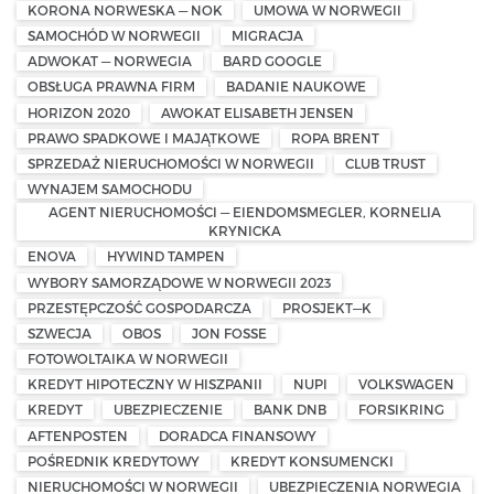
KORONA NORWESKA — NOK
UMOWA W NORWEGII
SAMOCHÓD W NORWEGII
MIGRACJA
ADWOKAT — NORWEGIA
BARD GOOGLE
OBSŁUGA PRAWNA FIRM
BADANIE NAUKOWE
HORIZON 2020
AWOKAT ELISABETH JENSEN
PRAWO SPADKOWE I MAJĄTKOWE
ROPA BRENT
SPRZEDAŻ NIERUCHOMOŚCI W NORWEGII
CLUB TRUST
WYNAJEM SAMOCHODU
AGENT NIERUCHOMOŚCI — EIENDOMSMEGLER, KORNELIA
KRYNICKA
ENOVA
HYWIND TAMPEN
WYBORY SAMORZĄDOWE W NORWEGII 2023
PRZESTĘPCZOŚĆ GOSPODARCZA
PROSJEKT—K
SZWECJA
OBOS
JON FOSSE
FOTOWOLTAIKA W NORWEGII
KREDYT HIPOTECZNY W HISZPANII
NUPI
VOLKSWAGEN
KREDYT
UBEZPIECZENIE
BANK DNB
FORSIKRING
AFTENPOSTEN
DORADCA FINANSOWY
POŚREDNIK KREDYTOWY
KREDYT KONSUMENCKI
NIERUCHOMOŚCI W NORWEGII
UBEZPIECZENIA NORWEGIA