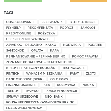
TAGI
ODSZKODOWANIE
PRZEWOŹNIK
BILETY LOTNICZE
FLYHJELP
REKOMPENSATA
PODRÓŻ
SAMOLOT
KREDYT ONLINE
POŻYCZKA
UBEZPIECZENIE W NORWEGII
ASVAR-OC — DELKASKO — KASKO
NORWEGIA
PODATEK
SAMOCHÓD
OPŁATA
KARA
REFINANSOWANIE — REFINANSIERING
POMOC PRAWNA
ZEZNANIE PODATKOWE — SKATTEMELDING
KREDYT HIPOTECZNY-BOLIGLÅN
TECHNOLOGIE
FINTECH
WYNAJEM MIESZKANIA
ŚWIAT
ZŁOTO
DANE OSOBOWE (GDPR)
OSLO BØRS
FINANSE OSOBISTE
IKEA
ROZRYWKA
NAUKA
TRENDY
RYZYKO
PRACA W NORWEGII
SPRAWY URZĘDOWE
NEO—BANK
POLISA UBEZPIECZENIOWA-LIVSFORSIKRING
PRACA W SKANDYNAWII