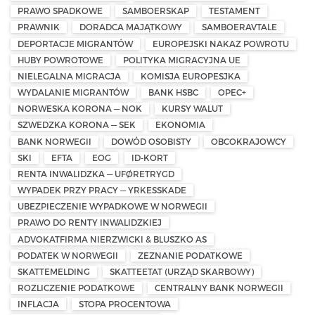
PRAWO SPADKOWE
SAMBOERSKAP
TESTAMENT
PRAWNIK
DORADCA MAJĄTKOWY
SAMBOERAVTALE
DEPORTACJE MIGRANTÓW
EUROPEJSKI NAKAZ POWROTU
HUBY POWROTOWE
POLITYKA MIGRACYJNA UE
NIELEGALNA MIGRACJA
KOMISJA EUROPESJKA
WYDALANIE MIGRANTÓW
BANK HSBC
OPEC+
NORWESKA KORONA — NOK
KURSY WALUT
SZWEDZKA KORONA — SEK
EKONOMIA
BANK NORWEGII
DOWÓD OSOBISTY
OBCOKRAJOWCY
SKI
EFTA
EOG
ID-KORT
RENTA INWALIDZKA — UFØRETRYGD
WYPADEK PRZY PRACY — YRKESSKADE
UBEZPIECZENIE WYPADKOWE W NORWEGII
PRAWO DO RENTY INWALIDZKIEJ
ADVOKATFIRMA NIERZWICKI & BLUSZKO AS
PODATEK W NORWEGII
ZEZNANIE PODATKOWE
SKATTEMELDING
SKATTEETAT (URZĄD SKARBOWY)
ROZLICZENIE PODATKOWE
CENTRALNY BANK NORWEGII
INFLACJA
STOPA PROCENTOWA