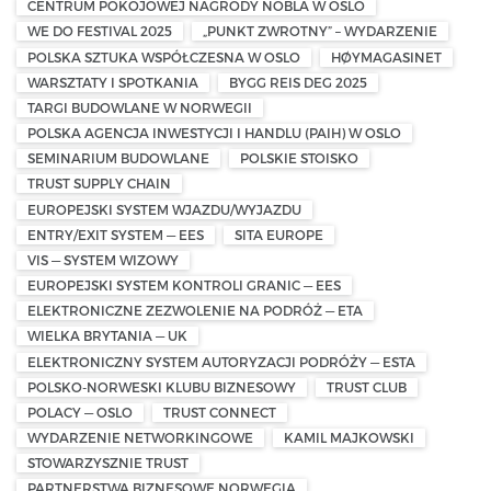
CENTRUM POKOJOWEJ NAGRODY NOBLA W OSLO
WE DO FESTIVAL 2025
„PUNKT ZWROTNY” – WYDARZENIE
POLSKA SZTUKA WSPÓŁCZESNA W OSLO
HØYMAGASINET
WARSZTATY I SPOTKANIA
BYGG REIS DEG 2025
TARGI BUDOWLANE W NORWEGII
POLSKA AGENCJA INWESTYCJI I HANDLU (PAIH) W OSLO
SEMINARIUM BUDOWLANE
POLSKIE STOISKO
TRUST SUPPLY CHAIN
EUROPEJSKI SYSTEM WJAZDU/WYJAZDU
ENTRY/EXIT SYSTEM — EES
SITA EUROPE
VIS — SYSTEM WIZOWY
EUROPEJSKI SYSTEM KONTROLI GRANIC — EES
ELEKTRONICZNE ZEZWOLENIE NA PODRÓŻ — ETA
WIELKA BRYTANIA — UK
ELEKTRONICZNY SYSTEM AUTORYZACJI PODRÓŻY — ESTA
POLSKO-NORWESKI KLUBU BIZNESOWY
TRUST CLUB
POLACY — OSLO
TRUST CONNECT
WYDARZENIE NETWORKINGOWE
KAMIL MAJKOWSKI
STOWARZYSZNIE TRUST
PARTNERSTWA BIZNESOWE NORWEGIA