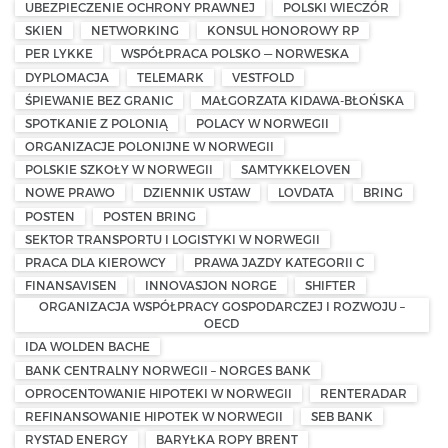
UBEZPIECZENIE OCHRONY PRAWNEJ
POLSKI WIECZÓR
SKIEN
NETWORKING
KONSUL HONOROWY RP
PER LYKKE
WSPÓŁPRACA POLSKO — NORWESKA
DYPLOMACJA
TELEMARK
VESTFOLD
ŚPIEWANIE BEZ GRANIC
MAŁGORZATA KIDAWA-BŁOŃSKA
SPOTKANIE Z POLONIĄ
POLACY W NORWEGII
ORGANIZACJE POLONIJNE W NORWEGII
POLSKIE SZKOŁY W NORWEGII
SAMTYKKELOVEN
NOWE PRAWO
DZIENNIK USTAW
LOVDATA
BRING
POSTEN
POSTEN BRING
SEKTOR TRANSPORTU I LOGISTYKI W NORWEGII
PRACA DLA KIEROWCY
PRAWA JAZDY KATEGORII C
FINANSAVISEN
INNOVASJON NORGE
SHIFTER
ORGANIZACJA WSPÓŁPRACY GOSPODARCZEJ I ROZWOJU –
OECD
IDA WOLDEN BACHE
BANK CENTRALNY NORWEGII – NORGES BANK
OPROCENTOWANIE HIPOTEKI W NORWEGII
RENTERADAR
REFINANSOWANIE HIPOTEK W NORWEGII
SEB BANK
RYSTAD ENERGY
BARYŁKA ROPY BRENT