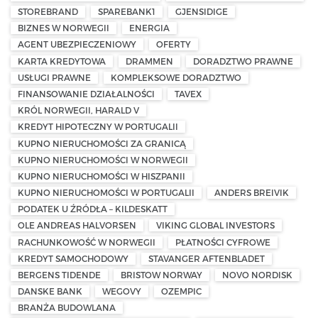
STOREBRAND
SPAREBANK1
GJENSIDIGE
BIZNES W NORWEGII
ENERGIA
AGENT UBEZPIECZENIOWY
OFERTY
KARTA KREDYTOWA
DRAMMEN
DORADZTWO PRAWNE
USŁUGI PRAWNE
KOMPLEKSOWE DORADZTWO
FINANSOWANIE DZIAŁALNOŚCI
TAVEX
KRÓL NORWEGII, HARALD V
KREDYT HIPOTECZNY W PORTUGALII
KUPNO NIERUCHOMOŚCI ZA GRANICĄ
KUPNO NIERUCHOMOŚCI W NORWEGII
KUPNO NIERUCHOMOŚCI W HISZPANII
KUPNO NIERUCHOMOŚCI W PORTUGALII
ANDERS BREIVIK
PODATEK U ŹRÓDŁA – KILDESKATT
OLE ANDREAS HALVORSEN
VIKING GLOBAL INVESTORS
RACHUNKOWOŚĆ W NORWEGII
PŁATNOŚCI CYFROWE
KREDYT SAMOCHODOWY
STAVANGER AFTENBLADET
BERGENS TIDENDE
BRISTOW NORWAY
NOVO NORDISK
DANSKE BANK
WEGOVY
OZEMPIC
BRANŻA BUDOWLANA