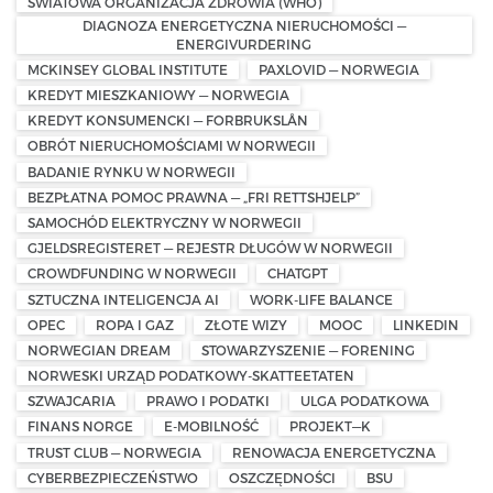
ŚWIATOWA ORGANIZACJA ZDROWIA (WHO)
DIAGNOZA ENERGETYCZNA NIERUCHOMOŚCI —
ENERGIVURDERING
MCKINSEY GLOBAL INSTITUTE
PAXLOVID — NORWEGIA
KREDYT MIESZKANIOWY — NORWEGIA
KREDYT KONSUMENCKI — FORBRUKSLÅN
OBRÓT NIERUCHOMOŚCIAMI W NORWEGII
BADANIE RYNKU W NORWEGII
BEZPŁATNA POMOC PRAWNA — „FRI RETTSHJELP”
SAMOCHÓD ELEKTRYCZNY W NORWEGII
GJELDSREGISTERET — REJESTR DŁUGÓW W NORWEGII
CROWDFUNDING W NORWEGII
CHATGPT
SZTUCZNA INTELIGENCJA AI
WORK-LIFE BALANCE
OPEC
ROPA I GAZ
ZŁOTE WIZY
MOOC
LINKEDIN
NORWEGIAN DREAM
STOWARZYSZENIE — FORENING
NORWESKI URZĄD PODATKOWY-SKATTEETATEN
SZWAJCARIA
PRAWO I PODATKI
ULGA PODATKOWA
FINANS NORGE
E-MOBILNOŚĆ
PROJEKT—K
TRUST CLUB — NORWEGIA
RENOWACJA ENERGETYCZNA
CYBERBEZPIECZEŃSTWO
OSZCZĘDNOŚCI
BSU