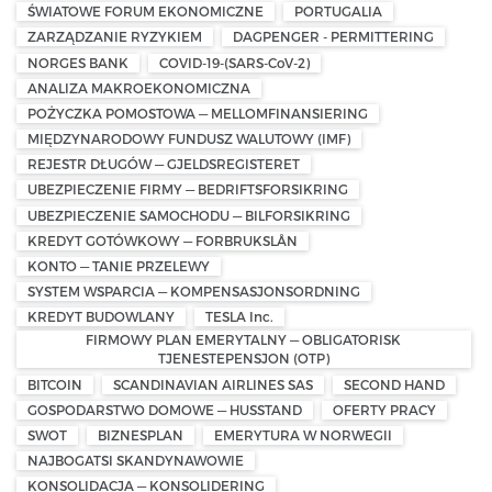
ŚWIATOWE FORUM EKONOMICZNE
PORTUGALIA
ZARZĄDZANIE RYZYKIEM
DAGPENGER - PERMITTERING
NORGES BANK
COVID-19-(SARS-CoV-2)
ANALIZA MAKROEKONOMICZNA
POŻYCZKA POMOSTOWA — MELLOMFINANSIERING
MIĘDZYNARODOWY FUNDUSZ WALUTOWY (IMF)
REJESTR DŁUGÓW — GJELDSREGISTERET
UBEZPIECZENIE FIRMY — BEDRIFTSFORSIKRING
UBEZPIECZENIE SAMOCHODU — BILFORSIKRING
KREDYT GOTÓWKOWY — FORBRUKSLÅN
KONTO — TANIE PRZELEWY
SYSTEM WSPARCIA — KOMPENSASJONSORDNING
KREDYT BUDOWLANY
TESLA Inc.
FIRMOWY PLAN EMERYTALNY — OBLIGATORISK
TJENESTEPENSJON (OTP)
BITCOIN
SCANDINAVIAN AIRLINES SAS
SECOND HAND
GOSPODARSTWO DOMOWE — HUSSTAND
OFERTY PRACY
SWOT
BIZNESPLAN
EMERYTURA W NORWEGII
NAJBOGATSI SKANDYNAWOWIE
KONSOLIDACJA — KONSOLIDERING