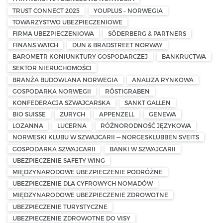
TRUST CONNECT 2025
YOUPLUS – NORWEGIA
TOWARZYSTWO UBEZPIECZENIOWE
FIRMA UBEZPIECZENIOWA
SÖDERBERG & PARTNERS
FINANS WATCH
DUN & BRADSTREET NORWAY
BAROMETR KONIUNKTURY GOSPODARCZEJ
BANKRUCTWA
SEKTOR NIERUCHOMOŚCI
BRANŻA BUDOWLANA NORWEGIA
ANALIZA RYNKOWA
GOSPODARKA NORWEGII
RÖSTIGRABEN
KONFEDERACJA SZWAJCARSKA
SANKT GALLEN
BIO SUISSE
ZURYCH
APPENZELL
GENEWA
LOZANNA
LUCERNA
RÓŻNORODNOŚĆ JĘZYKOWA
NORWESKI KLUBU W SZWAJCARII — NORGESKLUBBEN SVEITS
GOSPODARKA SZWAJCARII
BANKI W SZWAJCARII
UBEZPIECZENIE SAFETY WING
MIĘDZYNARODOWE UBEZPIECZENIE PODRÓŻNE
UBEZPIECZENIE DLA CYFROWYCH NOMADÓW
MIĘDZYNARODOWE UBEZPIECZENIE ZDROWOTNE
UBEZPIECZENIE TURYSTYCZNE
UBEZPIECZENIE ZDROWOTNE DO VISY