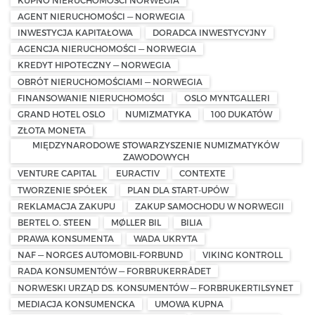
AGENT NIERUCHOMOŚCI — NORWEGIA
INWESTYCJA KAPITAŁOWA
DORADCA INWESTYCYJNY
AGENCJA NIERUCHOMOŚCI — NORWEGIA
KREDYT HIPOTECZNY — NORWEGIA
OBRÓT NIERUCHOMOŚCIAMI — NORWEGIA
FINANSOWANIE NIERUCHOMOŚCI
OSLO MYNTGALLERI
GRAND HOTEL OSLO
NUMIZMATYKA
100 DUKATÓW
ZŁOTA MONETA
MIĘDZYNARODOWE STOWARZYSZENIE NUMIZMATYKÓW
ZAWODOWYCH
VENTURE CAPITAL
EURACTIV
CONTEXTE
TWORZENIE SPÓŁEK
PLAN DLA START-UPÓW
REKLAMACJA ZAKUPU
ZAKUP SAMOCHODU W NORWEGII
BERTEL O. STEEN
MØLLER BIL
BILIA
PRAWA KONSUMENTA
WADA UKRYTA
NAF — NORGES AUTOMOBIL-FORBUND
VIKING KONTROLL
RADA KONSUMENTÓW — FORBRUKERRÅDET
NORWESKI URZĄD DS. KONSUMENTÓW — FORBRUKERTILSYNET
MEDIACJA KONSUMENCKA
UMOWA KUPNA