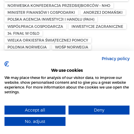
NORWESKA KONFEDERACJA PRZEDSIĘBIORCÓW – NHO
MINISTER FINANSÓW I GOSPODARKI
ANDRZEJ DOMAŃSKI
POLSKA AGENCJA INWESTYCJI I HANDLU (PAIH)
WSPÓŁPRACA GOSPODARCZA
INWESTYCJE ZAGRANICZNE
34. FINAŁ W OSLO
WIELKA ORKIESTRA ŚWIĄTECZNEJ POMOCY
POLONIA NORWEGIA
WOŚP NORWEGIA
RADOSŁAW SIKORSKI
OSLO SECURITY CONFERENCE 2026
Privacy policy
WARSAW SECURITY FORUM
CAMP JOMSBORG
WSPÓŁPRACA WOJSKOWA
KATARZYNA PISARSKA
We use cookies
AMBSADA USA W OSLO
CENA PALIWA
We may place these for analysis of our visitor data, to improve our
AKCYZA NA PALIWO
PODATKI DLA PRZEDSIĘBIORSTW
website, show personalised content and to give you a great website
experience. For more information about the cookies we use open the
CENA PALIWA W NORWEGII
TRZĘSIENIE ZIEMI W NORWEGII
settings.
STRONA LOCAL MARKET WYKORZYSTUJE PLIKI
TRZĘSIENIE ZIEMI W OSLO
NORSAR
COOKIES
NORWESKA OBRONA CYWILNA
SØRUMSAND
NESKOLLEN
SKALA RICHTERA
OSLO-BERLIN
Accept all
Deny
DOWIEDZ SIĘ WIĘCEJ
VY DSB DEUTSCHE BAHN
HAMBURG
TRASA KOLEJOWA
No, adjust
KONFERENCJA CONNECTDC 2026
ROZUMIEM
CONSTRUCTION CITY OSLO
TRUST CONNECT 2026