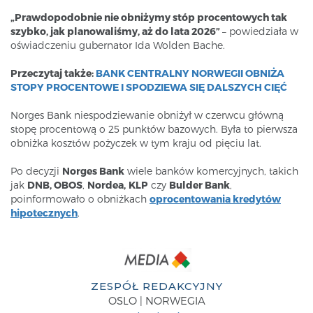
„Prawdopodobnie nie obniżymy stóp procentowych tak
szybko, jak planowaliśmy, aż do lata 2026”
– powiedziała w
oświadczeniu gubernator Ida Wolden Bache.
Przeczytaj także:
BANK CENTRALNY NORWEGII OBNIŻA
STOPY PROCENTOWE I SPODZIEWA SIĘ DALSZYCH CIĘĆ
Norges Bank niespodziewanie obniżył w czerwcu główną
stopę procentową o 25 punktów bazowych. Była to pierwsza
obniżka kosztów pożyczek w tym kraju od pięciu lat.
Po decyzji
Norges Bank
wiele banków komercyjnych, takich
jak
DNB, OBOS
,
Nordea,
KLP
czy
Bulder Bank
,
poinformowało o obniżkach
oprocentowania kredytów
hipotecznych
.
ZESPÓŁ REDAKCYJNY
OSLO | NORWEGIA