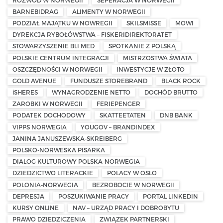
BARNEBIDRAG
ALIMENTY W NORWEGII
PODZIAŁ MAJĄTKU W NOWREGII
SKILSMISSE
MOWI
DYREKCJA RYBOŁÓWSTWA – FISKERIDIREKTORATET
STOWARZYSZENIE BLI MED
SPOTKANIE Z POLSKĄ
POLSKIE CENTRUM INTEGRACJI
MISTRZOSTWA ŚWIATA
OSZCZĘDNOŚCI W NORWEGII
INWESTYCJE W ZŁOTO
GOLD AVENUE
FUNDUSZE STOREBRAND
BLACK ROCK
iSHERES
WYNAGRODZENIE NETTO
DOCHÓD BRUTTO
ZAROBKI W NORWEGII
FERIEPENGER
PODATEK DOCHODOWY
SKATTEETATEN
DNB BANK
VIPPS NORWEGIA
YOUGOV – BRANDINDEX
JANINA JANUSZEWSKA-SKREIBERG
POLSKO-NORWESKA PISARKA
DIALOG KULTUROWY POLSKA-NORWEGIA
DZIEDZICTWO LITERACKIE
POLACY W OSLO
POLONIA-NORWEGIA
BEZROBOCIE W NORWEGII
DEPRESJA
POSZUKIWANIE PRACY
PORTAL LINKEDIN
KURSY ONLINE
NAV – URZĄD PRACY I DOBROBYTU
PRAWO DZIEDZICZENIA
ZWIĄZEK PARTNERSKI