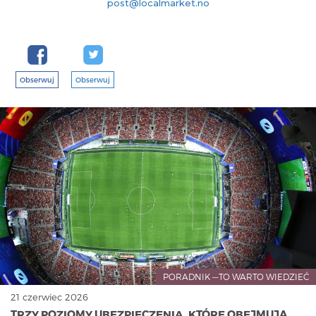
post@localmarket.no
Obserwuj
Obserwuj
PORADNIK —TO WARTO WIEDZIEĆ
21 czerwiec 2026
TRZY POZIOMY UBEZPIECZENIA, KTÓRE OBEJMUJĄ