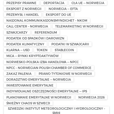
PRZEPISY PRAWNE
DEPORTACJA
CŁA UE — NORWEGIA
EKSPORT Z NORWEGII
NORWEGIA — EFTA
PRZEMYSŁ I HANDEL
EKSPORT DO UE
NASJONAL KOMMUNIKASJONSMYNDIGHET – NKOM
CALL CENTER – NORWEGIA
TELEMARKETING W NORWEGII
SZWAJCARZY
REFERENDUM
PODATEK OD SPADKÓW I DAROWIZN
PODATEK KLIMATYCZNY
PODATKI W SZWAJCARII
KLARNA — USD
TOKEN
STABLECOIN
MiCA — RYNKI KRYPTOAKTYWÓW
NORWESKO-POLSKA IZBA HANDLOWA — NPCC
NPCC – NORWEGIAN POLISH CHAMBER OF COMMERCE
ZAKAZ PALENIA
PRAWO TYTONIOWE W NORWEGII
DORADZTWO EMERYTALNE — NORWEGIA
INWESTOWANIE EMERYTALNE
INDYWIDUALNE OSZCZĘDNOŚCI EMERYTALNE — IPS
PLANOWANIE EMERYTALNE W NORWEGII
NORWEGIA 2026
ŚNIEŻNY CHAOS W SZWECJI
SZWEDZKI INSTYTUT METEOROLOGICZNY I HYDROLOGICZNY –
SMHI