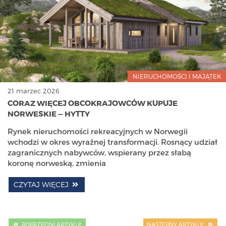
NIERUCHOMOŚCI I MAJĄTEK
21 marzec 2026
CORAZ WIĘCEJ OBCOKRAJOWCÓW KUPUJE
NORWESKIE — HYTTY
Rynek nieruchomości rekreacyjnych w Norwegii
wchodzi w okres wyraźnej transformacji. Rosnący udział
zagranicznych nabywców, wspierany przez słabą
koronę norweską, zmienia
CZYTAJ WIĘCEJ
POPRZEDNI ARTYKUŁ
NASTĘPNY ARTYKUŁ