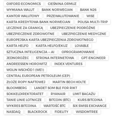
OXFORD ECONOMICS
CIEŚNINA ORMUZ
WYMIANA WALUT
BANK NORWEGIAN
BANK N26
KANTOR WALUTOWY
PRZEWALUTOWANIE
WISE
KARTA KREDYTOWA BANK NORWEGIAN
POLISA MULTI-TRIP
LECZENIE ZA GRANICĄ
UBEZPIECZENIE PODRÓŻNE
UBEZPIECZENIE ZDROWOTNE
UBEZPIECZENIE MEDYCZNE
EUROPEJSKA KARTA UBEZPIECZENIA ZDROWOTNEGO
KARTA HELFO
KARTA HELFO/EKUZ
LOVABLE
SZTUCZNA INTELIGENCJA — AI
OPROGRAMOWANIE
JEDNOROŻEC
STRONA INTERNETOWA
GPT-ENGINEER
ANDREESSEN HOROWITZ
INDEX VENTURES
WOLIN WSCHÓD 1 (WE1)
CENTRAL EUROPEAN PETROLEUM (CEP)
ZŁOŻE ROPY NAFTOWEJ
MARTIN BECH HOLTE
BLOOMBERG
LANDET SOM BLE FOR RIKT
SOKKELDIREKTORATET
RYANAIR
LIMIT BAGAŻU
TANIE LINIE LOTNICZE
BITCOIN (BTC)
KURS BITCOINA
WYKRES BITCOINA
WARTOŚĆ BTC
SIX SWISS EXCHANGE
NASDAQ
BLACKROCK
FIDELITY
WISDOMTREE