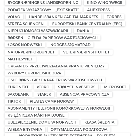
BYGGENÆRINGENS LANDSFORENING
KINO W NORWEGII
PODATEK WYJAZDOWY — „EXIT SKATT”
ALIEXPRESS
VOLVO
HANDELSBANKEN CAPITAL MARKETS
FORBES
STREFA SCHENGEN
EUROPEJSKI BANK CENTRALNY (EBC)
NIERUCHOMOŚCI W SZWAJCARII
DANIA
BØRSEN — GIEŁDA PAPIERÓW WARTOŚCIOWYCH
ŁOSOŚ NORWESKI
NORGES SJØMATRÅD
NATURVERNFORBUNDET
VETERINÆRINSTITUTTET
MATTILSYNET
ORGAN DS. PRZECIWDZIAŁANIA PRANIU PIENIĘDZY
WYBORY EUROPEJSKIE 2024
OSLO BØRS – GIEŁDA PAPIERÓW WARTOŚCIOWYCH
EURONEXT
eTORO
SJØLYST INVESTORS
MICROSOFT
SAXOBANK
STARJK
ABSENCJA PRACOWNICZA
TIKTOK
PILATES CAMP NORWAY
ABONAMENTY TELEFONII KOMÓRKOWEJ W NORWEGII
KSIĘŻNICZKA MÄRTHA LOUISE
UBEZPIECZENIE DOMU W NORWEGII
KLASA ŚREDNIA
WIELKA BRYTANIA
OPTYMALIZACJA PODATKOWA
NORWESKIE SŁUŻBY BEZPIECZEŃSTWA — POLITIETS