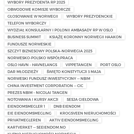
WYBORY PREZYDENTA RP 2025
OBWODOWE KOMISJE WYBORCZE
GŁOSOWANIE W NORWEGII
WYBORY PREZYDENCKIE
TELEFON WYBORCZY
WYDZIAŁ KONSULARNY I POLONII AMBASADY RP W OSLO
BUSINESS SUMMIT
KSIĄŻĘ KORONNY NORWEGII HAAKON
FUNDUSZE NORWESKIE
SZCZYT BIZNESOWY POLSKA–NORWEGIA 2025
NORWESKO-POLSKO WSPÓŁPRACA
OSLO HAVN – HAVNELANGS
VIPPETANGEN
PORT OSLO
DAR MŁODZIEŻY
ŚWIĘTO KONSTYTUCJI 3 MAJA
NORWESKI FUNDUSZ INWESTYCYJNY — NBIM
CHINA INVESTMENT CORPORATION — CIC
PREZES NBIM – NICOLAI TANGEN
NOTOWANIA I KURSY AKCJI
SESJA GIEŁDOWA
EIENDOMSMEGLER 1
DNB EIENDOM
EIE EIENDOMSMEGLING
KROGSVEEN NIERUCHOMOŚCI
PRIVATMEGLEREN
AKTIV EIENDOMSMEGLING
KARTVERKET — SEEIENDOM.NO
KUPNO NIERUCHOMOŚCI NORWEGIA