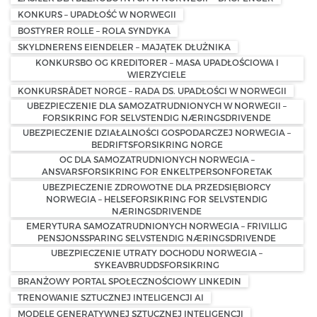
KONKURS – UPADŁOŚĆ W NORWEGII
BOSTYRER ROLLE – ROLA SYNDYKA
SKYLDNERENS EIENDELER – MAJĄTEK DŁUŻNIKA
KONKURSBO OG KREDITORER – MASA UPADŁOŚCIOWA I
WIERZYCIELE
KONKURSRÅDET NORGE – RADA DS. UPADŁOŚCI W NORWEGII
UBEZPIECZENIE DLA SAMOZATRUDNIONYCH W NORWEGII –
FORSIKRING FOR SELVSTENDIG NÆRINGSDRIVENDE
UBEZPIECZENIE DZIAŁALNOŚCI GOSPODARCZEJ NORWEGIA –
BEDRIFTSFORSIKRING NORGE
OC DLA SAMOZATRUDNIONYCH NORWEGIA –
ANSVARSFORSIKRING FOR ENKELTPERSONFORETAK
UBEZPIECZENIE ZDROWOTNE DLA PRZEDSIĘBIORCY
NORWEGIA – HELSEFORSIKRING FOR SELVSTENDIG
NÆRINGSDRIVENDE
EMERYTURA SAMOZATRUDNIONYCH NORWEGIA – FRIVILLIG
PENSJONSSPARING SELVSTENDIG NÆRINGSDRIVENDE
UBEZPIECZENIE UTRATY DOCHODU NORWEGIA –
SYKEAVBRUDDSFORSIKRING
BRANŻOWY PORTAL SPOŁECZNOŚCIOWY LINKEDIN
TRENOWANIE SZTUCZNEJ INTELIGENCJI AI
MODELE GENERATYWNEJ SZTUCZNEJ INTELIGENCJI