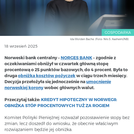
GOSPODARKA
Ida Wolden Bache. (Foto: Nils S. Aasheim/NB)
18 wrzesień 2025
Norweski bank centralny –
NORGES BANK
– zgodnie z
oczekiwaniami obniżył w czwartek główną stopę
procentową o 25 punktów bazowych, do 4 procent. Była to
druga
obniżka kosztów pożyczek
w ciągu trzech miesięcy.
Decyzja przełożyła się jednocześnie na
umocnienie
norweskiej korony
wobec głównych walut.
Przeczytaj także:
KREDYT HIPOTECZNY W NORWEGII:
OBNIŻKA STÓP PROCENTOWYCH TUŻ ZA ROGIEM
Komitet Polityki Pieniężnej rozważał pozostawienie stopy bez
zmian, lecz doszedł do wniosku, że obecnie właściwym
rozwiązaniem będzie jej obniżka.