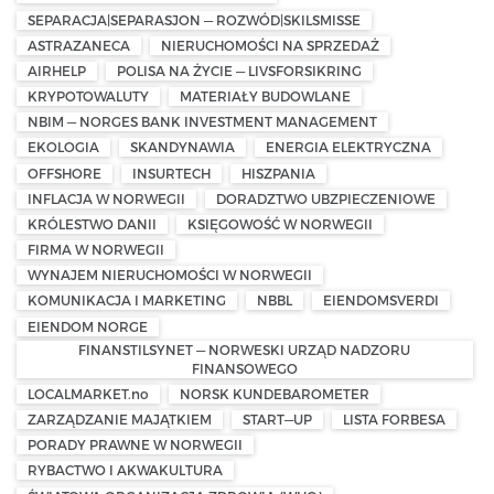
SEPARACJA|SEPARASJON — ROZWÓD|SKILSMISSE
ASTRAZANECA
NIERUCHOMOŚCI NA SPRZEDAŻ
AIRHELP
POLISA NA ŻYCIE — LIVSFORSIKRING
KRYPOTOWALUTY
MATERIAŁY BUDOWLANE
NBIM — NORGES BANK INVESTMENT MANAGEMENT
EKOLOGIA
SKANDYNAWIA
ENERGIA ELEKTRYCZNA
OFFSHORE
INSURTECH
HISZPANIA
INFLACJA W NORWEGII
DORADZTWO UBZPIECZENIOWE
KRÓLESTWO DANII
KSIĘGOWOŚĆ W NORWEGII
FIRMA W NORWEGII
WYNAJEM NIERUCHOMOŚCI W NORWEGII
KOMUNIKACJA I MARKETING
NBBL
EIENDOMSVERDI
EIENDOM NORGE
FINANSTILSYNET — NORWESKI URZĄD NADZORU
FINANSOWEGO
LOCALMARKET.no
NORSK KUNDEBAROMETER
ZARZĄDZANIE MAJĄTKIEM
START—UP
LISTA FORBESA
PORADY PRAWNE W NORWEGII
RYBACTWO I AKWAKULTURA