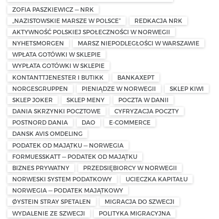
ZOFIA PASZKIEWICZ — NRK
„NAZISTOWSKIE MARSZE W POLSCE”
REDKACJA NRK
AKTYWNOŚĆ POLSKIEJ SPOŁECZNOŚCI W NORWEGII
NYHETSMORGEN
MARSZ NIEPODLEGŁOŚCI W WARSZAWIE
WPŁATA GOTÓWKI W SKLEPIE
WYPŁATA GOTÓWKI W SKLEPIE
KONTANTTJENESTER I BUTIKK
BANKAXEPT
NORGESGRUPPEN
PIENIĄDZE W NORWEGII
SKLEP KIWI
SKLEP JOKER
SKLEP MENY
POCZTA W DANII
DANIA SKRZYNKI POCZTOWE
CYFRYZACJA POCZTY
POSTNORD DANIA
DAO
E-COMMERCE
DANSK AVIS OMDELING
PODATEK OD MAJĄTKU — NORWEGIA
FORMUESSKATT — PODATEK OD MAJĄTKU
BIZNES PRYWATNY
PRZEDSIĘBIORCY W NORWEGII
NORWESKI SYSTEM PODATKOWY
UCIECZKA KAPITAŁU
NORWEGIA — PODATEK MAJĄTKOWY
ØYSTEIN STRAY SPETALEN
MIGRACJA DO SZWECJI
WYDALENIE ZE SZWECJI
POLITYKA MIGRACYJNA