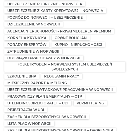
UBEZPIECZENIE PODRÓŻNE – NORWEGIA
UBEZPIECZENIE Z KARTY KREDYTOWEJ — NORWEGIA
PODRÓŻ DO NORWEGII — UBEZPIECZENIE
DZIEDZICZENIE W NORWEGII
AGENCJA NIERUCHOMOŚCI – PRIVATMEGLEREN PREMIUM
KORNELIA KRYNICKA
GRØNT BOLIGLÅN
PORADY EKSPERTÓW
KUPNO - NIERUCHOMOŚCI
ZATRUDNIENIE W NORWEGII
OBOWIĄZKI PRACODAWCY W NORWEGII
FOLKETRYGDEN — NORWESKI SYSTEM UBEZPIECZEŃ
SPOŁECZNYCH
SZKOLENIE BHP
REGULAMIN PRACY
MIESIĘCZNY RAPORT A-MELDING
UBEZPIECZENIE WYPADKOWE PRACOWNIKA W NORWEGII
PRACOWNICZY PLAN EMERYTALNY — OTP
UTLENDINGSDIREKTORATET — UDI
PERMITTERING
REJESTRACJA W UDI
ZASIŁEK DLA BEZROBOTNYCH W NORWEGII
LISTA PŁAC W NORWEGII
ZASIŁEK DLA BEZROBOTNYCH W NORWEGII — DAGPENGER