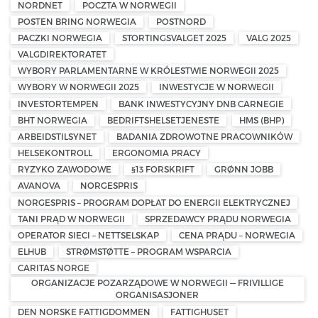
NORDNET
POCZTA W NORWEGII
POSTEN BRING NORWEGIA
POSTNORD
PACZKI NORWEGIA
STORTINGSVALGET 2025
VALG 2025
VALGDIREKTORATET
WYBORY PARLAMENTARNE W KRÓLESTWIE NORWEGII 2025
WYBORY W NORWEGII 2025
INWESTYCJE W NORWEGII
INVESTORTEMPEN
BANK INWESTYCYJNY DNB CARNEGIE
BHT NORWEGIA
BEDRIFTSHELSETJENESTE
HMS (BHP)
ARBEIDSTILSYNET
BADANIA ZDROWOTNE PRACOWNIKÓW
HELSEKONTROLL
ERGONOMIA PRACY
RYZYKO ZAWODOWE
§13 FORSKRIFT
GRØNN JOBB
AVANOVA
NORGESPRIS
NORGESPRIS – PROGRAM DOPŁAT DO ENERGII ELEKTRYCZNEJ
TANI PRĄD W NORWEGII
SPRZEDAWCY PRĄDU NORWEGIA
OPERATOR SIECI – NETTSELSKAP
CENA PRĄDU – NORWEGIA
ELHUB
STRØMSTØTTE – PROGRAM WSPARCIA
CARITAS NORGE
ORGANIZACJE POZARZĄDOWE W NORWEGII — FRIVILLIGE
ORGANISASJONER
DEN NORSKE FATTIGDOMMEN
FATTIGHUSET