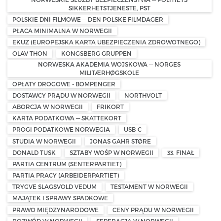
SIKKERHETSTJENESTE, PST
POLSKIE DNI FILMOWE — DEN POLSKE FILMDAGER
PŁACA MINIMALNA W NORWEGII
EKUZ (EUROPEJSKA KARTA UBEZPIECZENIA ZDROWOTNEGO)
OLAV THON
KONGSBERG GRUPPEN
NORWESKA AKADEMIA WOJSKOWA — NORGES
MILITÆRHØGSKOLE
OPŁATY DROGOWE - BOMPENGER
DOSTAWCY PRĄDU W NORWEGII
NORTHVOLT
ABORCJA W NORWEGII
FRIKORT
KARTA PODATKOWA — SKATTEKORT
PROGI PODATKOWE NORWEGIA
USB-C
STUDIA W NORWEGII
JONAS GAHR STØRE
DONALD TUSK
SZTABY WOŚP W NORWEGII
33. FINAŁ
PARTIA CENTRUM (SENTERPARTIET)
PARTIA PRACY (ARBEIDERPARTIET)
TRYGVE SLAGSVOLD VEDUM
TESTAMENT W NORWEGII
MAJĄTEK I SPRAWY SPADKOWE
PRAWO MIĘDZYNARODOWE
CENY PRĄDU W NORWEGII
ROZWÓD W NORWEGII
SEPERACJA W NORWEGII