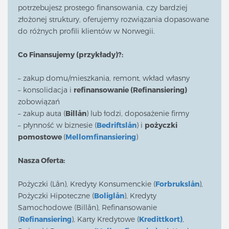
potrzebujesz prostego finansowania, czy bardziej
złożonej struktury, oferujemy rozwiązania dopasowane
do różnych profili klientów w Norwegii.
Co Finansujemy (przykłady)?:
– zakup domu/mieszkania, remont, wkład własny
– konsolidacja i
refinansowanie (Refinansiering)
zobowiązań
– zakup auta (
Billån
) lub łodzi, doposażenie firmy
– płynność w biznesie (
Bedriftslån
) i
pożyczki
pomostowe
(
Mellomfinansiering
)
Nasza Oferta:
Pożyczki (Lån), Kredyty Konsumenckie (
Forbrukslån
),
Pożyczki Hipoteczne (
Boliglån
), Kredyty
Samochodowe (Billån), Refinansowanie
(
Refinansiering
), Karty Kredytowe (
Kredittkort)
,