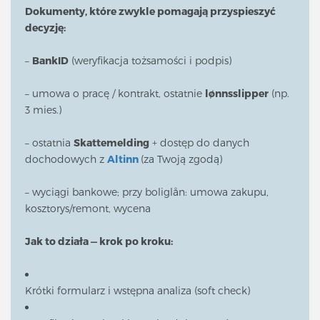
Dokumenty, które zwykle pomagają przyspieszyć
decyzję:
–
BankID
(weryfikacja tożsamości i podpis)
– umowa o pracę / kontrakt, ostatnie
lønnsslipper
(np.
3 mies.)
– ostatnia
Skattemelding
+ dostęp do danych
dochodowych z
Altinn
(za Twoją zgodą)
– wyciągi bankowe; przy boliglån: umowa zakupu,
kosztorys/remont, wycena
Jak to działa — krok po kroku:
Krótki formularz i wstępna analiza (soft check)