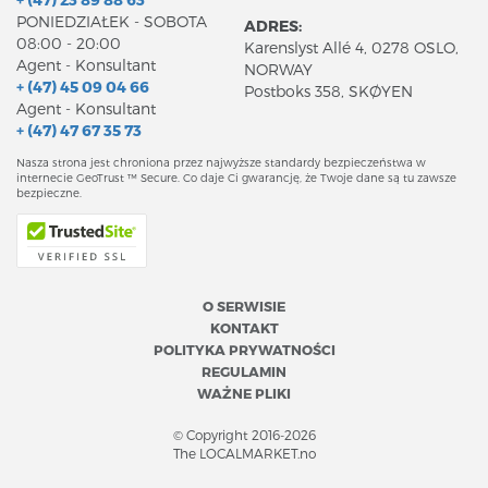
PONIEDZIAŁEK - SOBOTA
ADRES:
08:00 - 20:00
Karenslyst Allé 4, 0278 OSLO,
Agent - Konsultant
NORWAY
+ (47) 45 09 04 66
Postboks 358, SKØYEN
Agent - Konsultant
+ (47) 47 67 35 73
Nasza strona jest chroniona przez najwyższe standardy bezpieczeństwa w
internecie GeoTrust ™ Secure. Co daje Ci gwarancję, że Twoje dane są tu zawsze
bezpieczne.
O SERWISIE
KONTAKT
POLITYKA PRYWATNOŚCI
REGULAMIN
WAŻNE PLIKI
© Copyright 2016-2026
The LOCALMARKET.no