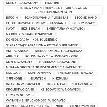
KREDYT BUDOWLANY
TESLA Inc.
FIRMOWY PLAN EMERYTALNY — OBLIGATORISK
TJENESTEPENSJON (OTP)
BITCOIN
SCANDINAVIAN AIRLINES SAS
SECOND HAND
GOSPODARSTWO DOMOWE — HUSSTAND
OFERTY PRACY
SWOT
BIZNESPLAN
EMERYTURA W NORWEGII
NAJBOGATSI SKANDYNAWOWIE
KONSOLIDACJA — KONSOLIDERING
SEPARACJA|SEPARASJON — ROZWÓD|SKILSMISSE
ASTRAZANECA
NIERUCHOMOŚCI NA SPRZEDAŻ
AIRHELP
POLISA NA ŻYCIE — LIVSFORSIKRING
KRYPOTOWALUTY
MATERIAŁY BUDOWLANE
NBIM — NORGES BANK INVESTMENT MANAGEMENT
EKOLOGIA
SKANDYNAWIA
ENERGIA ELEKTRYCZNA
OFFSHORE
INSURTECH
HISZPANIA
INFLACJA W NORWEGII
DORADZTWO UBZPIECZENIOWE
KRÓLESTWO DANII
KSIĘGOWOŚĆ W NORWEGII
FIRMA W NORWEGII
WYNAJEM NIERUCHOMOŚCI W NORWEGII
KOMUNIKACJA I MARKETING
NBBL
EIENDOMSVERDI