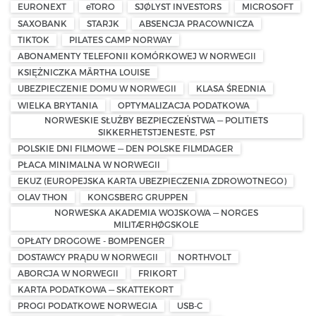
EURONEXT
eTORO
SJØLYST INVESTORS
MICROSOFT
SAXOBANK
STARJK
ABSENCJA PRACOWNICZA
TIKTOK
PILATES CAMP NORWAY
ABONAMENTY TELEFONII KOMÓRKOWEJ W NORWEGII
KSIĘŻNICZKA MÄRTHA LOUISE
UBEZPIECZENIE DOMU W NORWEGII
KLASA ŚREDNIA
WIELKA BRYTANIA
OPTYMALIZACJA PODATKOWA
NORWESKIE SŁUŻBY BEZPIECZEŃSTWA — POLITIETS
SIKKERHETSTJENESTE, PST
POLSKIE DNI FILMOWE — DEN POLSKE FILMDAGER
PŁACA MINIMALNA W NORWEGII
EKUZ (EUROPEJSKA KARTA UBEZPIECZENIA ZDROWOTNEGO)
OLAV THON
KONGSBERG GRUPPEN
NORWESKA AKADEMIA WOJSKOWA — NORGES
MILITÆRHØGSKOLE
OPŁATY DROGOWE - BOMPENGER
DOSTAWCY PRĄDU W NORWEGII
NORTHVOLT
ABORCJA W NORWEGII
FRIKORT
KARTA PODATKOWA — SKATTEKORT
PROGI PODATKOWE NORWEGIA
USB-C