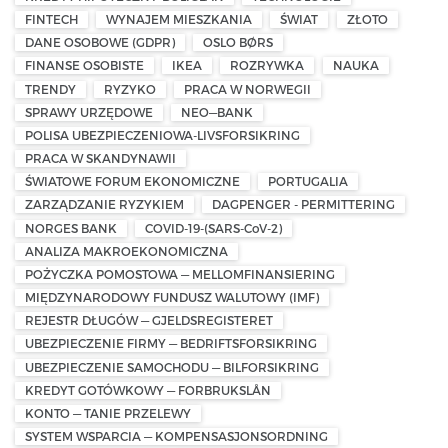
FINTECH
WYNAJEM MIESZKANIA
ŚWIAT
ZŁOTO
DANE OSOBOWE (GDPR)
OSLO BØRS
FINANSE OSOBISTE
IKEA
ROZRYWKA
NAUKA
TRENDY
RYZYKO
PRACA W NORWEGII
SPRAWY URZĘDOWE
NEO—BANK
POLISA UBEZPIECZENIOWA-LIVSFORSIKRING
PRACA W SKANDYNAWII
ŚWIATOWE FORUM EKONOMICZNE
PORTUGALIA
ZARZĄDZANIE RYZYKIEM
DAGPENGER - PERMITTERING
NORGES BANK
COVID-19-(SARS-CoV-2)
ANALIZA MAKROEKONOMICZNA
POŻYCZKA POMOSTOWA — MELLOMFINANSIERING
MIĘDZYNARODOWY FUNDUSZ WALUTOWY (IMF)
REJESTR DŁUGÓW — GJELDSREGISTERET
UBEZPIECZENIE FIRMY — BEDRIFTSFORSIKRING
UBEZPIECZENIE SAMOCHODU — BILFORSIKRING
KREDYT GOTÓWKOWY — FORBRUKSLÅN
KONTO — TANIE PRZELEWY
SYSTEM WSPARCIA — KOMPENSASJONSORDNING