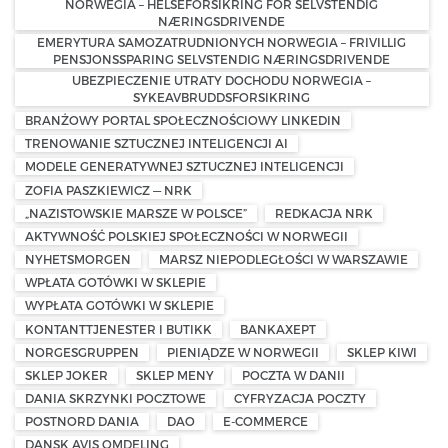
NORWEGIA – HELSEFORSIKRING FOR SELVSTENDIG
NÆRINGSDRIVENDE
EMERYTURA SAMOZATRUDNIONYCH NORWEGIA – FRIVILLIG
PENSJONSSPARING SELVSTENDIG NÆRINGSDRIVENDE
UBEZPIECZENIE UTRATY DOCHODU NORWEGIA –
SYKEAVBRUDDSFORSIKRING
BRANŻOWY PORTAL SPOŁECZNOŚCIOWY LINKEDIN
TRENOWANIE SZTUCZNEJ INTELIGENCJI AI
MODELE GENERATYWNEJ SZTUCZNEJ INTELIGENCJI
ZOFIA PASZKIEWICZ — NRK
„NAZISTOWSKIE MARSZE W POLSCE”
REDKACJA NRK
AKTYWNOŚĆ POLSKIEJ SPOŁECZNOŚCI W NORWEGII
NYHETSMORGEN
MARSZ NIEPODLEGŁOŚCI W WARSZAWIE
WPŁATA GOTÓWKI W SKLEPIE
WYPŁATA GOTÓWKI W SKLEPIE
KONTANTTJENESTER I BUTIKK
BANKAXEPT
NORGESGRUPPEN
PIENIĄDZE W NORWEGII
SKLEP KIWI
SKLEP JOKER
SKLEP MENY
POCZTA W DANII
DANIA SKRZYNKI POCZTOWE
CYFRYZACJA POCZTY
POSTNORD DANIA
DAO
E-COMMERCE
DANSK AVIS OMDELING