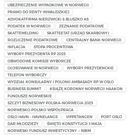
UBEZPIECZENIE WYPADKOWE W NORWEGII
PRAWO DO RENTY INWALIDZKIEJ
ADVOKATFIRMA NIERZWICKI & BLUSZKO AS
PODATEK W NORWEGII
ZEZNANIE PODATKOWE
SKATTEMELDING
SKATTEETAT (URZĄD SKARBOWY)
ROZLICZENIE PODATKOWE
CENTRALNY BANK NORWEGII
INFLACJA
STOPA PROCENTOWA
WYBORY PREZYDENTA RP 2025
OBWODOWE KOMISJE WYBORCZE
GŁOSOWANIE W NORWEGII
WYBORY PREZYDENCKIE
TELEFON WYBORCZY
WYDZIAŁ KONSULARNY I POLONII AMBASADY RP W OSLO
BUSINESS SUMMIT
KSIĄŻĘ KORONNY NORWEGII HAAKON
FUNDUSZE NORWESKIE
SZCZYT BIZNESOWY POLSKA–NORWEGIA 2025
NORWESKO-POLSKO WSPÓŁPRACA
OSLO HAVN – HAVNELANGS
VIPPETANGEN
PORT OSLO
DAR MŁODZIEŻY
ŚWIĘTO KONSTYTUCJI 3 MAJA
NORWESKI FUNDUSZ INWESTYCYJNY — NBIM