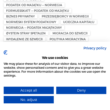
PODATEK OD MAJĄTKU — NORWEGIA
FORMUESSKATT — PODATEK OD MAJĄTKU
BIZNES PRYWATNY
PRZEDSIĘBIORCY W NORWEGII
NORWESKI SYSTEM PODATKOWY
UCIECZKA KAPITAŁU
NORWEGIA — PODATEK MAJĄTKOWY
ØYSTEIN STRAY SPETALEN
MIGRACJA DO SZWECJI
WYDALENIE ZE SZWECJI
POLITYKA MIGRACYJNA
PRZEPISY PRAWNE
DEPORTACJA
CŁA UE — NORWEGIA
Privacy policy
EKSPORT Z NORWEGII
NORWEGIA — EFTA
PRZEMYSŁ I HANDEL
EKSPORT DO UE
We use cookies
NASJONAL KOMMUNIKASJONSMYNDIGHET – NKOM
We may place these for analysis of our visitor data, to improve our
CALL CENTER – NORWEGIA
TELEMARKETING W NORWEGII
website, show personalised content and to give you a great website
experience. For more information about the cookies we use open the
SZWAJCARZY
REFERENDUM
settings.
STRONA LOCAL MARKET WYKORZYSTUJE PLIKI
PODATEK OD SPADKÓW I DAROWIZN
COOKIES
PODATEK KLIMATYCZNY
PODATKI W SZWAJCARII
Accept all
Deny
KLARNA — USD
TOKEN
STABLECOIN
DOWIEDZ SIĘ WIĘCEJ
MiCA — RYNKI KRYPTOAKTYWÓW
No, adjust
NORWESKO-POLSKA IZBA HANDLOWA — NPCC
ROZUMIEM
NPCC – NORWEGIAN POLISH CHAMBER OF COMMERCE