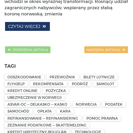
wchodzi w okres wyraźnej transformacji. Rosnący udział
zagranicznych nabywców, wspierany przez słabą
koronę norweską, zmienia
CZYTAJ WIĘCEJ
POPRZEDNI ARTYKUŁ
NASTĘPNY ARTYKUŁ
TAGI
ODSZKODOWANIE
PRZEWOŹNIK
BILETY LOTNICZE
FLYHJELP
REKOMPENSATA
PODRÓŻ
SAMOLOT
KREDYT ONLINE
POŻYCZKA
UBEZPIECZENIE W NORWEGII
ASVAR-OC — DELKASKO — KASKO
NORWEGIA
PODATEK
SAMOCHÓD
OPŁATA
KARA
REFINANSOWANIE — REFINANSIERING
POMOC PRAWNA
ZEZNANIE PODATKOWE — SKATTEMELDING
KREDYT HIPOTECZNY-BOLIGLÅN
TECHNOLOGIE