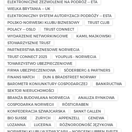
ELEKTRONICZNE ZEZWOLENIE NA PODRÓŻ — ETA
WIELKA BRYTANIA — UK
ELEKTRONICZNY SYSTEM AUTORYZACJI PODRÓŻY — ESTA
POLSKO-NORWESKI KLUBU BIZNESOWY
TRUST CLUB
POLACY — OSLO
TRUST CONNECT
WYDARZENIE NETWORKINGOWE
KAMIL MAJKOWSKI
STOWARZYSZNIE TRUST
PARTNERSTWA BIZNESOWE NORWEGIA
TRUST CONNECT 2025
YOUPLUS – NORWEGIA
TOWARZYSTWO UBEZPIECZENIOWE
FIRMA UBEZPIECZENIOWA
SÖDERBERG & PARTNERS
FINANS WATCH
DUN & BRADSTREET NORWAY
BAROMETR KONIUNKTURY GOSPODARCZEJ
BANKRUCTWA
SEKTOR NIERUCHOMOŚCI
BRANŻA BUDOWLANA NORWEGIA
ANALIZA RYNKOWA
GOSPODARKA NORWEGII
RÖSTIGRABEN
KONFEDERACJA SZWAJCARSKA
SANKT GALLEN
BIO SUISSE
ZURYCH
APPENZELL
GENEWA
LOZANNA
LUCERNA
RÓŻNORODNOŚĆ JĘZYKOWA
NORWESKI KLUBU W SZWAJCARII — NORGESKLUBBEN SVEITS