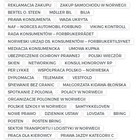
REKLAMACJA ZAKUPU
ZAKUP SAMOCHODU W NORWEGII
BERTEL O. STEEN
MØLLER BIL
BILIA
PRAWA KONSUMENTA
WADA UKRYTA
NAF — NORGES AUTOMOBIL-FORBUND
VIKING KONTROLL
RADA KONSUMENTÓW — FORBRUKERRÅDET
NORWESKI URZĄD DS. KONSUMENTÓW — FORBRUKERTILSYNET
MEDIACJA KONSUMENCKA
UMOWA KUPNA
UBEZPIECZENIE OCHRONY PRAWNEJ
POLSKI WIECZÓR
SKIEN
NETWORKING
KONSUL HONOROWY RP
PER LYKKE
WSPÓŁPRACA POLSKO — NORWESKA
DYPLOMACJA
TELEMARK
VESTFOLD
ŚPIEWANIE BEZ GRANIC
MAŁGORZATA KIDAWA-BŁOŃSKA
SPOTKANIE Z POLONIĄ
POLACY W NORWEGII
ORGANIZACJE POLONIJNE W NORWEGII
POLSKIE SZKOŁY W NORWEGII
SAMTYKKELOVEN
NOWE PRAWO
DZIENNIK USTAW
LOVDATA
BRING
POSTEN
POSTEN BRING
SEKTOR TRANSPORTU I LOGISTYKI W NORWEGII
PRACA DLA KIEROWCY
PRAWA JAZDY KATEGORII C