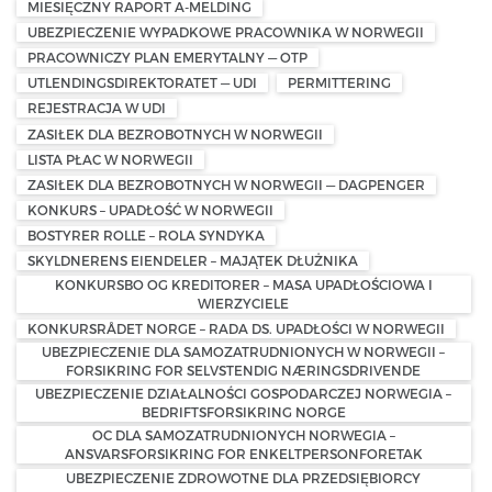
MIESIĘCZNY RAPORT A-MELDING
UBEZPIECZENIE WYPADKOWE PRACOWNIKA W NORWEGII
PRACOWNICZY PLAN EMERYTALNY — OTP
UTLENDINGSDIREKTORATET — UDI
PERMITTERING
REJESTRACJA W UDI
ZASIŁEK DLA BEZROBOTNYCH W NORWEGII
LISTA PŁAC W NORWEGII
ZASIŁEK DLA BEZROBOTNYCH W NORWEGII — DAGPENGER
KONKURS – UPADŁOŚĆ W NORWEGII
BOSTYRER ROLLE – ROLA SYNDYKA
SKYLDNERENS EIENDELER – MAJĄTEK DŁUŻNIKA
KONKURSBO OG KREDITORER – MASA UPADŁOŚCIOWA I
WIERZYCIELE
KONKURSRÅDET NORGE – RADA DS. UPADŁOŚCI W NORWEGII
UBEZPIECZENIE DLA SAMOZATRUDNIONYCH W NORWEGII –
FORSIKRING FOR SELVSTENDIG NÆRINGSDRIVENDE
UBEZPIECZENIE DZIAŁALNOŚCI GOSPODARCZEJ NORWEGIA –
BEDRIFTSFORSIKRING NORGE
OC DLA SAMOZATRUDNIONYCH NORWEGIA –
ANSVARSFORSIKRING FOR ENKELTPERSONFORETAK
UBEZPIECZENIE ZDROWOTNE DLA PRZEDSIĘBIORCY