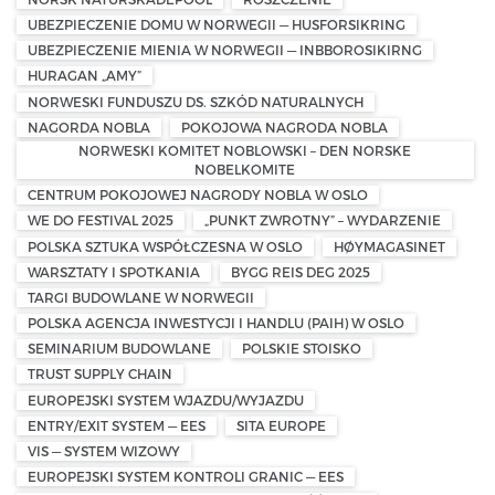
UBEZPIECZENIE DOMU W NORWEGII — HUSFORSIKRING
UBEZPIECZENIE MIENIA W NORWEGII — INBBOROSIKIRNG
HURAGAN „AMY”
NORWESKI FUNDUSZU DS. SZKÓD NATURALNYCH
NAGORDA NOBLA
POKOJOWA NAGRODA NOBLA
NORWESKI KOMITET NOBLOWSKI – DEN NORSKE
NOBELKOMITE
CENTRUM POKOJOWEJ NAGRODY NOBLA W OSLO
WE DO FESTIVAL 2025
„PUNKT ZWROTNY” – WYDARZENIE
POLSKA SZTUKA WSPÓŁCZESNA W OSLO
HØYMAGASINET
WARSZTATY I SPOTKANIA
BYGG REIS DEG 2025
TARGI BUDOWLANE W NORWEGII
POLSKA AGENCJA INWESTYCJI I HANDLU (PAIH) W OSLO
SEMINARIUM BUDOWLANE
POLSKIE STOISKO
TRUST SUPPLY CHAIN
EUROPEJSKI SYSTEM WJAZDU/WYJAZDU
ENTRY/EXIT SYSTEM — EES
SITA EUROPE
VIS — SYSTEM WIZOWY
EUROPEJSKI SYSTEM KONTROLI GRANIC — EES