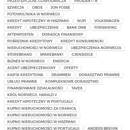
PRZESTĘPCZOŚĆ GOSPODARCZA
PROSJEKT—K
SZWECJA
OBOS
JON FOSSE
FOTOWOLTAIKA W NORWEGII
KREDYT HIPOTECZNY W HISZPANII
NUPI
VOLKSWAGEN
KREDYT
UBEZPIECZENIE
BANK DNB
FORSIKRING
AFTENPOSTEN
DORADCA FINANSOWY
POŚREDNIK KREDYTOWY
KREDYT KONSUMENCKI
NIERUCHOMOŚCI W NORWEGII
UBEZPIECZENIA NORWEGIA
STOREBRAND
SPAREBANK1
GJENSIDIGE
BIZNES W NORWEGII
ENERGIA
AGENT UBEZPIECZENIOWY
OFERTY
KARTA KREDYTOWA
DRAMMEN
DORADZTWO PRAWNE
USŁUGI PRAWNE
KOMPLEKSOWE DORADZTWO
FINANSOWANIE DZIAŁALNOŚCI
TAVEX
KRÓL NORWEGII, HARALD V
KREDYT HIPOTECZNY W PORTUGALII
KUPNO NIERUCHOMOŚCI ZA GRANICĄ
KUPNO NIERUCHOMOŚCI W NORWEGII
KUPNO NIERUCHOMOŚCI W HISZPANII
KUPNO NIERUCHOMOŚCI W PORTUGALII
ANDERS BREIVIK