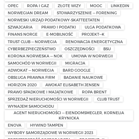
OPEC
ROPA I GAZ
ZŁOTE WIZY
MOOC
LINKEDIN
NORWEGIAN DREAM
STOWARZYSZENIE — FORENING
NORWESKI URZĄD PODATKOWY-SKATTEETATEN
SZWAJCARIA
PRAWO I PODATKI
ULGA PODATKOWA
FINANS NORGE
E-MOBILNOŚĆ
PROJEKT—K
TRUST CLUB — NORWEGIA
RENOWACJA ENERGETYCZNA
CYBERBEZPIECZEŃSTWO
OSZCZĘDNOŚCI
BSU
KORONA NORWESKA — NOK
UMOWA W NORWEGII
SAMOCHÓD W NORWEGII
MIGRACJA
ADWOKAT — NORWEGIA
BARD GOOGLE
OBSŁUGA PRAWNA FIRM
BADANIE NAUKOWE
HORIZON 2020
AWOKAT ELISABETH JENSEN
PRAWO SPADKOWE I MAJĄTKOWE
ROPA BRENT
SPRZEDAŻ NIERUCHOMOŚCI W NORWEGII
CLUB TRUST
WYNAJEM SAMOCHODU
AGENT NIERUCHOMOŚCI — EIENDOMSMEGLER, KORNELIA
KRYNICKA
ENOVA
HYWIND TAMPEN
WYBORY SAMORZĄDOWE W NORWEGII 2023