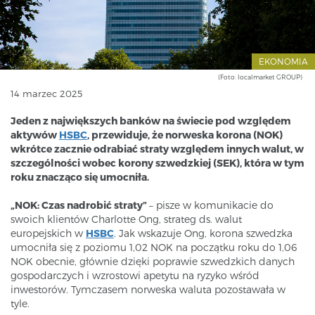
EKONOMIA
(Foto: localmarket GROUP)
14 marzec 2025
Jeden z największych banków na świecie pod względem
aktywów
HSBC
, przewiduje, że norweska korona (NOK)
wkrótce zacznie odrabiać straty względem innych walut, w
szczególności wobec korony szwedzkiej (SEK), która w tym
roku znacząco się umocniła.
„NOK: Czas nadrobić straty”
– pisze w komunikacie do
swoich klientów Charlotte Ong, strateg ds. walut
europejskich w
HSBC
. Jak wskazuje Ong, korona szwedzka
umocniła się z poziomu 1,02 NOK na początku roku do 1,06
NOK obecnie, głównie dzięki poprawie szwedzkich danych
gospodarczych i wzrostowi apetytu na ryzyko wśród
inwestorów. Tymczasem norweska waluta pozostawała w
tyle.