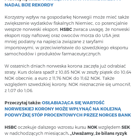
NADAL BIJE REKORDY
Korzystny wpływ na gospodarkę Norwegii może mieć także
zwiększenie wydatków fiskalnych Niemiec, co potencjalnie
wesprze norweski eksport.
HSBC
zwraca uwagę, że norweski
eksport ropy naftowej oraz owoców morza do USA jest
mniej podatny na napięcia związane z taryfami
importowymi, w przeciwieństwie do szwedzkiego eksportu
samochodów i produktów farmaceutycznych.
W ostatnich dniach norweska korona zaczęła już odrabiać
straty. Kurs dolara spadł z 10,85 NOK w zeszły piątek do 10,64
NOK obecnie, a euro z 11,76 NOK do 11,62 NOK. Także
względem szwedzkiej korony, NOK nieznacznie się umocnił,
z 1,07 do 1,06.
Przeczytaj także:
OSŁABIAJĄCA SIĘ WARTOŚĆ
NORWESKIEJ KORONY MOŻE WPŁYNĄĆ NA KOLEJNĄ
PODWYŻKĘ STÓP PROCENTOWYCH PRZEZ NORGES BANK
HSBC
oczekuje dalszego wzrostu kursu
NOK
względem
SEK
w nadchodzących miesiącach
. „Uważamy, że bilans ryzyk