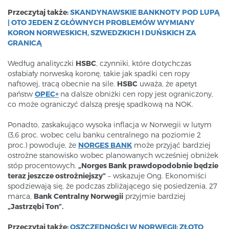
Przeczytaj także:
SKANDYNAWSKIE BANKNOTY POD LUPĄ
| OTO JEDEN Z GŁÓWNYCH PROBLEMÓW WYMIANY
KORON NORWESKICH, SZWEDZKICH I DUŃSKICH ZA
GRANICĄ
Według analityczki
HSBC
, czynniki, które dotychczas
osłabiały norweską koronę, takie jak spadki cen ropy
naftowej, tracą obecnie na sile.
HSBC
uważa, że apetyt
państw
OPEC+
na dalsze obniżki cen ropy jest ograniczony,
co może ograniczyć dalszą presję spadkową na NOK.
Ponadto, zaskakująco wysoka inflacja w Norwegii w lutym
(3,6 proc. wobec celu banku centralnego na poziomie 2
proc.) powoduje, że
NORGES BANK
może przyjąć bardziej
ostrożne stanowisko wobec planowanych wcześniej obniżek
stóp procentowych.
„Norges Bank prawdopodobnie będzie
teraz jeszcze ostrożniejszy”
– wskazuje Ong. Ekonomiści
spodziewają się, że podczas zbliżającego się posiedzenia, 27
marca,
Bank Centralny Norwegii
przyjmie bardziej
„Jastrzębi Ton”.
Przeczytaj także:
OSZCZĘDNOŚCI W NORWEGII: ZŁOTO