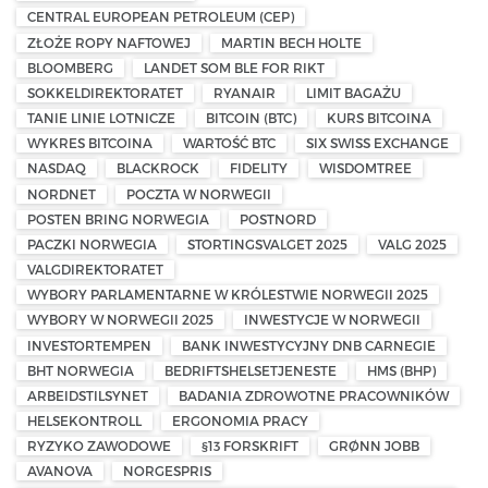
CENTRAL EUROPEAN PETROLEUM (CEP)
ZŁOŻE ROPY NAFTOWEJ
MARTIN BECH HOLTE
BLOOMBERG
LANDET SOM BLE FOR RIKT
SOKKELDIREKTORATET
RYANAIR
LIMIT BAGAŻU
TANIE LINIE LOTNICZE
BITCOIN (BTC)
KURS BITCOINA
WYKRES BITCOINA
WARTOŚĆ BTC
SIX SWISS EXCHANGE
NASDAQ
BLACKROCK
FIDELITY
WISDOMTREE
NORDNET
POCZTA W NORWEGII
POSTEN BRING NORWEGIA
POSTNORD
PACZKI NORWEGIA
STORTINGSVALGET 2025
VALG 2025
VALGDIREKTORATET
WYBORY PARLAMENTARNE W KRÓLESTWIE NORWEGII 2025
WYBORY W NORWEGII 2025
INWESTYCJE W NORWEGII
INVESTORTEMPEN
BANK INWESTYCYJNY DNB CARNEGIE
BHT NORWEGIA
BEDRIFTSHELSETJENESTE
HMS (BHP)
ARBEIDSTILSYNET
BADANIA ZDROWOTNE PRACOWNIKÓW
HELSEKONTROLL
ERGONOMIA PRACY
RYZYKO ZAWODOWE
§13 FORSKRIFT
GRØNN JOBB
AVANOVA
NORGESPRIS