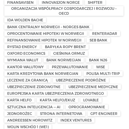
FINANSAVISEN
INNOVASJON NORGE
SHIFTER
ORGANIZACJA WSPÓŁPRACY GOSPODARCZEJ I ROZWOJU –
OECD
IDA WOLDEN BACHE
BANK CENTRALNY NORWEGII – NORGES BANK
OPROCENTOWANIE HIPOTEKI W NORWEGII
RENTERADAR
REFINANSOWANIE HIPOTEK W NORWEGII
SEB BANK
RYSTAD ENERGY
BARYŁKA ROPY BRENT
OXFORD ECONOMICS
CIEŚNINA ORMUZ
WYMIANA WALUT
BANK NORWEGIAN
BANK N26
KANTOR WALUTOWY
PRZEWALUTOWANIE
WISE
KARTA KREDYTOWA BANK NORWEGIAN
POLISA MULTI-TRIP
LECZENIE ZA GRANICĄ
UBEZPIECZENIE PODRÓŻNE
UBEZPIECZENIE ZDROWOTNE
UBEZPIECZENIE MEDYCZNE
EUROPEJSKA KARTA UBEZPIECZENIA ZDROWOTNEGO
KARTA HELFO
KARTA HELFO/EKUZ
LOVABLE
SZTUCZNA INTELIGENCJA — AI
OPROGRAMOWANIE
JEDNOROŻEC
STRONA INTERNETOWA
GPT-ENGINEER
ANDREESSEN HOROWITZ
INDEX VENTURES
WOLIN WSCHÓD 1 (WE1)