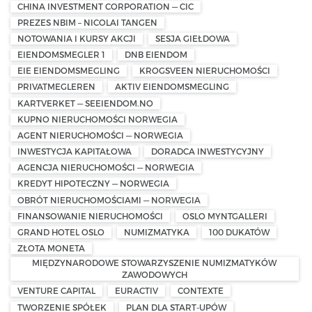
CHINA INVESTMENT CORPORATION — CIC
PREZES NBIM – NICOLAI TANGEN
NOTOWANIA I KURSY AKCJI
SESJA GIEŁDOWA
EIENDOMSMEGLER 1
DNB EIENDOM
EIE EIENDOMSMEGLING
KROGSVEEN NIERUCHOMOŚCI
PRIVATMEGLEREN
AKTIV EIENDOMSMEGLING
KARTVERKET — SEEIENDOM.NO
KUPNO NIERUCHOMOŚCI NORWEGIA
AGENT NIERUCHOMOŚCI — NORWEGIA
INWESTYCJA KAPITAŁOWA
DORADCA INWESTYCYJNY
AGENCJA NIERUCHOMOŚCI — NORWEGIA
KREDYT HIPOTECZNY — NORWEGIA
OBRÓT NIERUCHOMOŚCIAMI — NORWEGIA
FINANSOWANIE NIERUCHOMOŚCI
OSLO MYNTGALLERI
GRAND HOTEL OSLO
NUMIZMATYKA
100 DUKATÓW
ZŁOTA MONETA
MIĘDZYNARODOWE STOWARZYSZENIE NUMIZMATYKÓW
ZAWODOWYCH
VENTURE CAPITAL
EURACTIV
CONTEXTE
TWORZENIE SPÓŁEK
PLAN DLA START-UPÓW