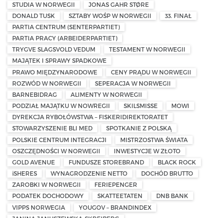
STUDIA W NORWEGII
JONAS GAHR STØRE
DONALD TUSK
SZTABY WOŚP W NORWEGII
33. FINAŁ
PARTIA CENTRUM (SENTERPARTIET)
PARTIA PRACY (ARBEIDERPARTIET)
TRYGVE SLAGSVOLD VEDUM
TESTAMENT W NORWEGII
MAJĄTEK I SPRAWY SPADKOWE
PRAWO MIĘDZYNARODOWE
CENY PRĄDU W NORWEGII
ROZWÓD W NORWEGII
SEPERACJA W NORWEGII
BARNEBIDRAG
ALIMENTY W NORWEGII
PODZIAŁ MAJĄTKU W NOWREGII
SKILSMISSE
MOWI
DYREKCJA RYBOŁÓWSTWA – FISKERIDIREKTORATET
STOWARZYSZENIE BLI MED
SPOTKANIE Z POLSKĄ
POLSKIE CENTRUM INTEGRACJI
MISTRZOSTWA ŚWIATA
OSZCZĘDNOŚCI W NORWEGII
INWESTYCJE W ZŁOTO
GOLD AVENUE
FUNDUSZE STOREBRAND
BLACK ROCK
iSHERES
WYNAGRODZENIE NETTO
DOCHÓD BRUTTO
ZAROBKI W NORWEGII
FERIEPENGER
PODATEK DOCHODOWY
SKATTEETATEN
DNB BANK
VIPPS NORWEGIA
YOUGOV – BRANDINDEX