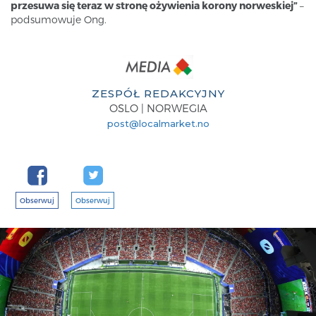
przesuwa się teraz w stronę ożywienia korony norweskiej”
–
podsumowuje Ong.
ZESPÓŁ REDAKCYJNY
OSLO | NORWEGIA
post@localmarket.no
Obserwuj
Obserwuj