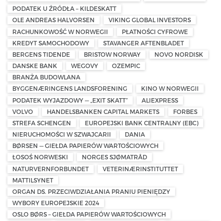
PODATEK U ŹRÓDŁA – KILDESKATT
OLE ANDREAS HALVORSEN
VIKING GLOBAL INVESTORS
RACHUNKOWOŚĆ W NORWEGII
PŁATNOŚCI CYFROWE
KREDYT SAMOCHODOWY
STAVANGER AFTENBLADET
BERGENS TIDENDE
BRISTOW NORWAY
NOVO NORDISK
DANSKE BANK
WEGOVY
OZEMPIC
BRANŻA BUDOWLANA
BYGGENÆRINGENS LANDSFORENING
KINO W NORWEGII
PODATEK WYJAZDOWY — „EXIT SKATT”
ALIEXPRESS
VOLVO
HANDELSBANKEN CAPITAL MARKETS
FORBES
STREFA SCHENGEN
EUROPEJSKI BANK CENTRALNY (EBC)
NIERUCHOMOŚCI W SZWAJCARII
DANIA
BØRSEN — GIEŁDA PAPIERÓW WARTOŚCIOWYCH
ŁOSOŚ NORWESKI
NORGES SJØMATRÅD
NATURVERNFORBUNDET
VETERINÆRINSTITUTTET
MATTILSYNET
ORGAN DS. PRZECIWDZIAŁANIA PRANIU PIENIĘDZY
WYBORY EUROPEJSKIE 2024
OSLO BØRS – GIEŁDA PAPIERÓW WARTOŚCIOWYCH