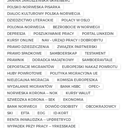
JANINA JANUSZEWSKA-SKREIBERG
POLSKO-NORWESKA PISARKA
DIALOG KULTUROWY POLSKA-NORWEGIA
DZIEDZICTWO LITERACKIE
POLACY W OSLO
POLONIA-NORWEGIA
BEZROBOCIE W NORWEGII
DEPRESJA
POSZUKIWANIE PRACY
PORTAL LINKEDIN
KURSY ONLINE
NAV – URZĄD PRACY I DOBROBYTU
PRAWO DZIEDZICZENIA
ZWIĄZEK PARTNERSKI
PRAWO SPADKOWE
SAMBOERSKAP
TESTAMENT
PRAWNIK
DORADCA MAJĄTKOWY
SAMBOERAVTALE
DEPORTACJE MIGRANTÓW
EUROPEJSKI NAKAZ POWROTU
HUBY POWROTOWE
POLITYKA MIGRACYJNA UE
NIELEGALNA MIGRACJA
KOMISJA EUROPESJKA
WYDALANIE MIGRANTÓW
BANK HSBC
OPEC+
NORWESKA KORONA — NOK
KURSY WALUT
SZWEDZKA KORONA — SEK
EKONOMIA
BANK NORWEGII
DOWÓD OSOBISTY
OBCOKRAJOWCY
SKI
EFTA
EOG
ID-KORT
RENTA INWALIDZKA — UFØRETRYGD
WYPADEK PRZY PRACY — YRKESSKADE