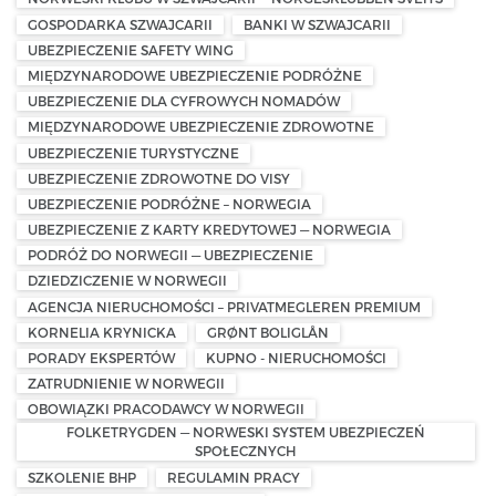
GOSPODARKA SZWAJCARII
BANKI W SZWAJCARII
UBEZPIECZENIE SAFETY WING
MIĘDZYNARODOWE UBEZPIECZENIE PODRÓŻNE
UBEZPIECZENIE DLA CYFROWYCH NOMADÓW
MIĘDZYNARODOWE UBEZPIECZENIE ZDROWOTNE
UBEZPIECZENIE TURYSTYCZNE
UBEZPIECZENIE ZDROWOTNE DO VISY
UBEZPIECZENIE PODRÓŻNE – NORWEGIA
UBEZPIECZENIE Z KARTY KREDYTOWEJ — NORWEGIA
PODRÓŻ DO NORWEGII — UBEZPIECZENIE
DZIEDZICZENIE W NORWEGII
AGENCJA NIERUCHOMOŚCI – PRIVATMEGLEREN PREMIUM
KORNELIA KRYNICKA
GRØNT BOLIGLÅN
PORADY EKSPERTÓW
KUPNO - NIERUCHOMOŚCI
ZATRUDNIENIE W NORWEGII
OBOWIĄZKI PRACODAWCY W NORWEGII
FOLKETRYGDEN — NORWESKI SYSTEM UBEZPIECZEŃ
SPOŁECZNYCH
SZKOLENIE BHP
REGULAMIN PRACY