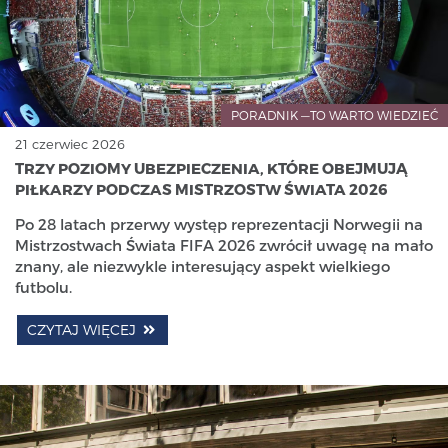
PORADNIK —TO WARTO WIEDZIEĆ
21 czerwiec 2026
TRZY POZIOMY UBEZPIECZENIA, KTÓRE OBEJMUJĄ
PIŁKARZY PODCZAS MISTRZOSTW ŚWIATA 2026
Po 28 latach przerwy występ reprezentacji Norwegii na
Mistrzostwach Świata FIFA 2026 zwrócił uwagę na mało
znany, ale niezwykle interesujący aspekt wielkiego
futbolu.
CZYTAJ WIĘCEJ