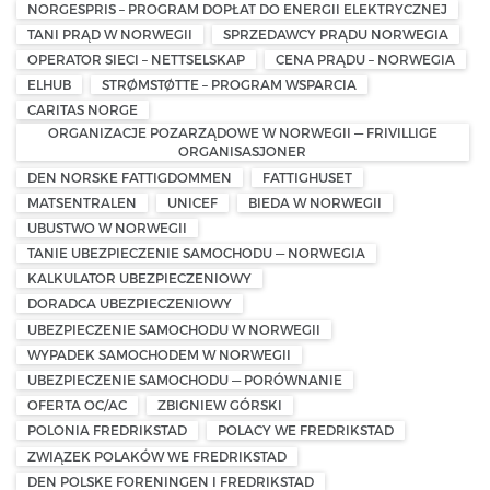
NORGESPRIS – PROGRAM DOPŁAT DO ENERGII ELEKTRYCZNEJ
TANI PRĄD W NORWEGII
SPRZEDAWCY PRĄDU NORWEGIA
OPERATOR SIECI – NETTSELSKAP
CENA PRĄDU – NORWEGIA
ELHUB
STRØMSTØTTE – PROGRAM WSPARCIA
CARITAS NORGE
ORGANIZACJE POZARZĄDOWE W NORWEGII — FRIVILLIGE
ORGANISASJONER
DEN NORSKE FATTIGDOMMEN
FATTIGHUSET
MATSENTRALEN
UNICEF
BIEDA W NORWEGII
UBUSTWO W NORWEGII
TANIE UBEZPIECZENIE SAMOCHODU — NORWEGIA
KALKULATOR UBEZPIECZENIOWY
DORADCA UBEZPIECZENIOWY
UBEZPIECZENIE SAMOCHODU W NORWEGII
WYPADEK SAMOCHODEM W NORWEGII
UBEZPIECZENIE SAMOCHODU — PORÓWNANIE
OFERTA OC/AC
ZBIGNIEW GÓRSKI
POLONIA FREDRIKSTAD
POLACY WE FREDRIKSTAD
ZWIĄZEK POLAKÓW WE FREDRIKSTAD
DEN POLSKE FORENINGEN I FREDRIKSTAD