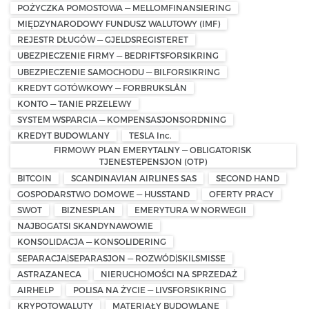
POŻYCZKA POMOSTOWA — MELLOMFINANSIERING
MIĘDZYNARODOWY FUNDUSZ WALUTOWY (IMF)
REJESTR DŁUGÓW — GJELDSREGISTERET
UBEZPIECZENIE FIRMY — BEDRIFTSFORSIKRING
UBEZPIECZENIE SAMOCHODU — BILFORSIKRING
KREDYT GOTÓWKOWY — FORBRUKSLÅN
KONTO — TANIE PRZELEWY
SYSTEM WSPARCIA — KOMPENSASJONSORDNING
KREDYT BUDOWLANY
TESLA Inc.
FIRMOWY PLAN EMERYTALNY — OBLIGATORISK
TJENESTEPENSJON (OTP)
BITCOIN
SCANDINAVIAN AIRLINES SAS
SECOND HAND
GOSPODARSTWO DOMOWE — HUSSTAND
OFERTY PRACY
SWOT
BIZNESPLAN
EMERYTURA W NORWEGII
NAJBOGATSI SKANDYNAWOWIE
KONSOLIDACJA — KONSOLIDERING
SEPARACJA|SEPARASJON — ROZWÓD|SKILSMISSE
ASTRAZANECA
NIERUCHOMOŚCI NA SPRZEDAŻ
AIRHELP
POLISA NA ŻYCIE — LIVSFORSIKRING
KRYPOTOWALUTY
MATERIAŁY BUDOWLANE