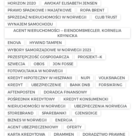
HORIZON 2020
AWOKAT ELISABETH JENSEN
PRAWO SPADKOWE I MAJĄTKOWE
ROPA BRENT
SPRZEDAŻ NIERUCHOMOŚCI W NORWEGII
CLUB TRUST
WYNAJEM SAMOCHODU
AGENT NIERUCHOMOŚCI — EIENDOMSMEGLER, KORNELIA
KRYNICKA
ENOVA
HYWIND TAMPEN
WYBORY SAMORZĄDOWE W NORWEGII 2023
PRZESTĘPCZOŚĆ GOSPODARCZA
PROSJEKT—K
SZWECJA
OBOS
JON FOSSE
FOTOWOLTAIKA W NORWEGII
KREDYT HIPOTECZNY W HISZPANII
NUPI
VOLKSWAGEN
KREDYT
UBEZPIECZENIE
BANK DNB
FORSIKRING
AFTENPOSTEN
DORADCA FINANSOWY
POŚREDNIK KREDYTOWY
KREDYT KONSUMENCKI
NIERUCHOMOŚCI W NORWEGII
UBEZPIECZENIA NORWEGIA
STOREBRAND
SPAREBANK1
GJENSIDIGE
BIZNES W NORWEGII
ENERGIA
AGENT UBEZPIECZENIOWY
OFERTY
KARTA KREDYTOWA
DRAMMEN
DORADZTWO PRAWNE