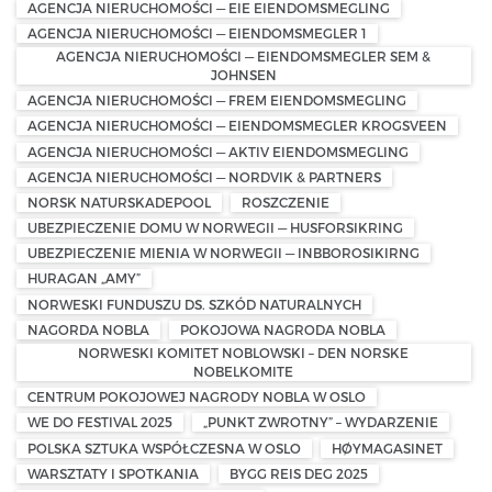
AGENCJA NIERUCHOMOŚCI — EIE EIENDOMSMEGLING
AGENCJA NIERUCHOMOŚCI — EIENDOMSMEGLER 1
AGENCJA NIERUCHOMOŚCI — EIENDOMSMEGLER SEM &
JOHNSEN
AGENCJA NIERUCHOMOŚCI — FREM EIENDOMSMEGLING
AGENCJA NIERUCHOMOŚCI — EIENDOMSMEGLER KROGSVEEN
AGENCJA NIERUCHOMOŚCI — AKTIV EIENDOMSMEGLING
AGENCJA NIERUCHOMOŚCI — NORDVIK & PARTNERS
NORSK NATURSKADEPOOL
ROSZCZENIE
UBEZPIECZENIE DOMU W NORWEGII — HUSFORSIKRING
UBEZPIECZENIE MIENIA W NORWEGII — INBBOROSIKIRNG
HURAGAN „AMY”
NORWESKI FUNDUSZU DS. SZKÓD NATURALNYCH
NAGORDA NOBLA
POKOJOWA NAGRODA NOBLA
NORWESKI KOMITET NOBLOWSKI – DEN NORSKE
NOBELKOMITE
CENTRUM POKOJOWEJ NAGRODY NOBLA W OSLO
WE DO FESTIVAL 2025
„PUNKT ZWROTNY” – WYDARZENIE
POLSKA SZTUKA WSPÓŁCZESNA W OSLO
HØYMAGASINET
WARSZTATY I SPOTKANIA
BYGG REIS DEG 2025