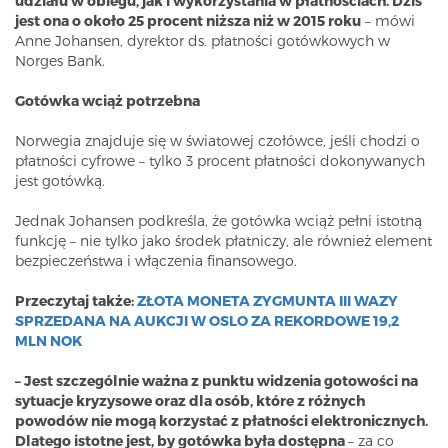
udziału w obiegu, jak i wykorzystania w płatnościach. Dziś
jest ona o około 25 procent niższa niż w 2015 roku
– mówi
Anne Johansen, dyrektor ds. płatności gotówkowych w
Norges Bank.
Gotówka wciąż potrzebna
Norwegia znajduje się w światowej czołówce, jeśli chodzi o
płatności cyfrowe – tylko 3 procent płatności dokonywanych
jest gotówką.
Jednak Johansen podkreśla, że gotówka wciąż pełni istotną
funkcję – nie tylko jako środek płatniczy, ale również element
bezpieczeństwa i włączenia finansowego.
Przeczytaj także:
ZŁOTA MONETA ZYGMUNTA III WAZY
SPRZEDANA NA AUKCJI W OSLO ZA REKORDOWE 19,2
MLN NOK
– Jest szczególnie ważna z punktu widzenia gotowości na
sytuacje kryzysowe oraz dla osób, które z różnych
powodów nie mogą korzystać z płatności elektronicznych.
Dlatego istotne jest, by gotówka była dostępna
– za co