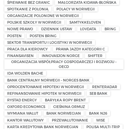
ŚPIEWANIE BEZ GRANIC
MAŁGORZATA KIDAWA-BŁOŃSKA
SPOTKANIE Z POLONIĄ
POLACY W NORWEGII
ORGANIZACJE POLONIJNE W NORWEGII
POLSKIE SZKOŁY W NORWEGII
SAMTYKKELOVEN
NOWE PRAWO
DZIENNIK USTAW
LOVDATA
BRING
POSTEN
POSTEN BRING
SEKTOR TRANSPORTU I LOGISTYKI W NORWEGII
PRACA DLA KIEROWCY
PRAWA JAZDY KATEGORII C
FINANSAVISEN
INNOVASJON NORGE
SHIFTER
ORGANIZACJA WSPÓŁPRACY GOSPODARCZEJ I ROZWOJU –
OECD
IDA WOLDEN BACHE
BANK CENTRALNY NORWEGII – NORGES BANK
OPROCENTOWANIE HIPOTEKI W NORWEGII
RENTERADAR
REFINANSOWANIE HIPOTEK W NORWEGII
SEB BANK
RYSTAD ENERGY
BARYŁKA ROPY BRENT
OXFORD ECONOMICS
CIEŚNINA ORMUZ
WYMIANA WALUT
BANK NORWEGIAN
BANK N26
KANTOR WALUTOWY
PRZEWALUTOWANIE
WISE
KARTA KREDYTOWA BANK NORWEGIAN
POLISA MULTI-TRIP