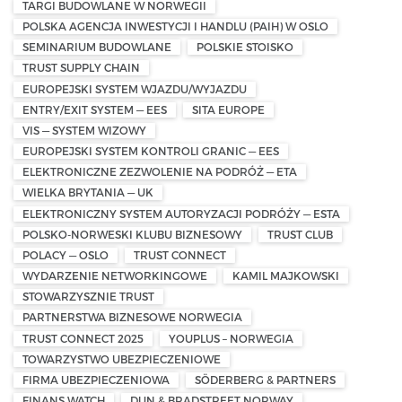
TARGI BUDOWLANE W NORWEGII
POLSKA AGENCJA INWESTYCJI I HANDLU (PAIH) W OSLO
SEMINARIUM BUDOWLANE
POLSKIE STOISKO
TRUST SUPPLY CHAIN
EUROPEJSKI SYSTEM WJAZDU/WYJAZDU
ENTRY/EXIT SYSTEM — EES
SITA EUROPE
VIS — SYSTEM WIZOWY
EUROPEJSKI SYSTEM KONTROLI GRANIC — EES
ELEKTRONICZNE ZEZWOLENIE NA PODRÓŻ — ETA
WIELKA BRYTANIA — UK
ELEKTRONICZNY SYSTEM AUTORYZACJI PODRÓŻY — ESTA
POLSKO-NORWESKI KLUBU BIZNESOWY
TRUST CLUB
POLACY — OSLO
TRUST CONNECT
WYDARZENIE NETWORKINGOWE
KAMIL MAJKOWSKI
STOWARZYSZNIE TRUST
PARTNERSTWA BIZNESOWE NORWEGIA
TRUST CONNECT 2025
YOUPLUS – NORWEGIA
TOWARZYSTWO UBEZPIECZENIOWE
FIRMA UBEZPIECZENIOWA
SÖDERBERG & PARTNERS
FINANS WATCH
DUN & BRADSTREET NORWAY