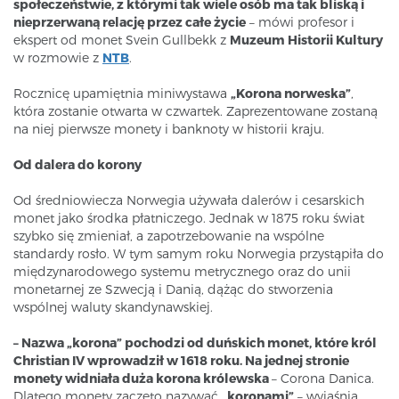
społeczeństwie, z którymi tak wiele osób ma tak bliską i
nieprzerwaną relację przez całe życie
– mówi profesor i
ekspert od monet Svein Gullbekk z
Muzeum Historii Kultury
w rozmowie z
NTB
.
Rocznicę upamiętnia miniwystawa
„Korona norweska”
,
która zostanie otwarta w czwartek. Zaprezentowane zostaną
na niej pierwsze monety i banknoty w historii kraju.
Od dalera do korony
Od średniowiecza Norwegia używała dalerów i cesarskich
monet jako środka płatniczego. Jednak w 1875 roku świat
szybko się zmieniał, a zapotrzebowanie na wspólne
standardy rosło. W tym samym roku Norwegia przystąpiła do
międzynarodowego systemu metrycznego oraz do unii
monetarnej ze Szwecją i Danią, dążąc do stworzenia
wspólnej waluty skandynawskiej.
– Nazwa „korona” pochodzi od duńskich monet, które król
Christian IV wprowadził w 1618 roku. Na jednej stronie
monety widniała duża korona królewska
– Corona Danica.
Dlatego monety zaczęto nazywać
„koronami”
– wyjaśnia