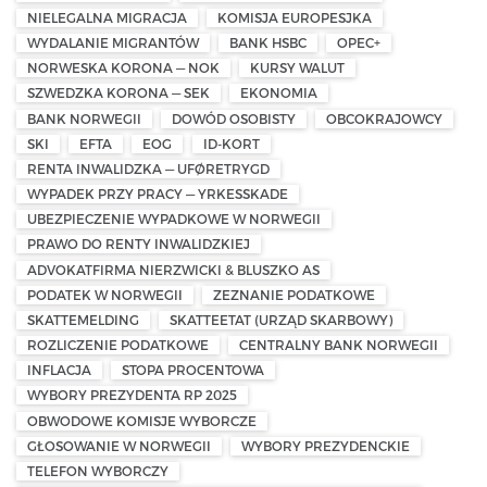
NIELEGALNA MIGRACJA
KOMISJA EUROPESJKA
WYDALANIE MIGRANTÓW
BANK HSBC
OPEC+
NORWESKA KORONA — NOK
KURSY WALUT
SZWEDZKA KORONA — SEK
EKONOMIA
BANK NORWEGII
DOWÓD OSOBISTY
OBCOKRAJOWCY
SKI
EFTA
EOG
ID-KORT
RENTA INWALIDZKA — UFØRETRYGD
WYPADEK PRZY PRACY — YRKESSKADE
UBEZPIECZENIE WYPADKOWE W NORWEGII
PRAWO DO RENTY INWALIDZKIEJ
ADVOKATFIRMA NIERZWICKI & BLUSZKO AS
PODATEK W NORWEGII
ZEZNANIE PODATKOWE
SKATTEMELDING
SKATTEETAT (URZĄD SKARBOWY)
ROZLICZENIE PODATKOWE
CENTRALNY BANK NORWEGII
INFLACJA
STOPA PROCENTOWA
WYBORY PREZYDENTA RP 2025
OBWODOWE KOMISJE WYBORCZE
GŁOSOWANIE W NORWEGII
WYBORY PREZYDENCKIE
TELEFON WYBORCZY