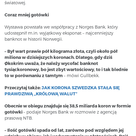
światowej.
Coraz mniej gotówki
Wystawa powstała we współpracy z Norges Bank, który
udostępnił m.in. wyjątkowy eksponat – najcenniejszy
banknot w historii Norwegii.
– Był wart prawie pół kilograma złota, czyli około pół
miliona w dzisiejszych koronach. Dlatego, gdy dziś
Økokrim uważa, że należy wycofać banknot
tysiąckoronowy, bo jest zbyt wartościowy, to i tak blednie
to w porównaniu z tamtym
– mówi Gullbekk.
Przeczytaj także:
JAK KORONA SZWEDZKA STAŁA SIĘ
PRAWDZIWĄ „KRÓLOWĄ WALUT”
Obecnie w obiegu znajduje się 38,5 miliarda koron w formie
gotówki
– podaje Norges Bank w rozmowie z agencją
prasową NTB.
– Ilość gotówki spada od lat, zarówno pod względem jej