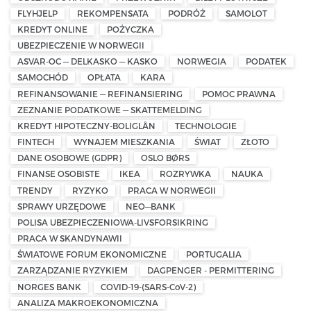
FLYHJELP
REKOMPENSATA
PODRÓŻ
SAMOLOT
KREDYT ONLINE
POŻYCZKA
UBEZPIECZENIE W NORWEGII
ASVAR-OC — DELKASKO — KASKO
NORWEGIA
PODATEK
SAMOCHÓD
OPŁATA
KARA
REFINANSOWANIE — REFINANSIERING
POMOC PRAWNA
ZEZNANIE PODATKOWE — SKATTEMELDING
KREDYT HIPOTECZNY-BOLIGLÅN
TECHNOLOGIE
FINTECH
WYNAJEM MIESZKANIA
ŚWIAT
ZŁOTO
DANE OSOBOWE (GDPR)
OSLO BØRS
FINANSE OSOBISTE
IKEA
ROZRYWKA
NAUKA
TRENDY
RYZYKO
PRACA W NORWEGII
SPRAWY URZĘDOWE
NEO—BANK
POLISA UBEZPIECZENIOWA-LIVSFORSIKRING
PRACA W SKANDYNAWII
ŚWIATOWE FORUM EKONOMICZNE
PORTUGALIA
ZARZĄDZANIE RYZYKIEM
DAGPENGER - PERMITTERING
NORGES BANK
COVID-19-(SARS-CoV-2)
ANALIZA MAKROEKONOMICZNA