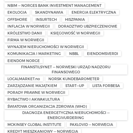
NBIM — NORGES BANK INVESTMENT MANAGEMENT
EKOLOGIA
SKANDYNAWIA
ENERGIA ELEKTRYCZNA
OFFSHORE
INSURTECH
HISZPANIA
INFLACJA W NORWEGII
DORADZTWO UBZPIECZENIOWE
KRÓLESTWO DANII
KSIĘGOWOŚĆ W NORWEGII
FIRMA W NORWEGII
WYNAJEM NIERUCHOMOŚCI W NORWEGII
KOMUNIKACJA I MARKETING
NBBL
EIENDOMSVERDI
EIENDOM NORGE
FINANSTILSYNET — NORWESKI URZĄD NADZORU
FINANSOWEGO
LOCALMARKET.no
NORSK KUNDEBAROMETER
ZARZĄDZANIE MAJĄTKIEM
START—UP
LISTA FORBESA
PORADY PRAWNE W NORWEGII
RYBACTWO I AKWAKULTURA
ŚWIATOWA ORGANIZACJA ZDROWIA (WHO)
DIAGNOZA ENERGETYCZNA NIERUCHOMOŚCI —
ENERGIVURDERING
MCKINSEY GLOBAL INSTITUTE
PAXLOVID — NORWEGIA
KREDYT MIESZKANIOWY — NORWEGIA