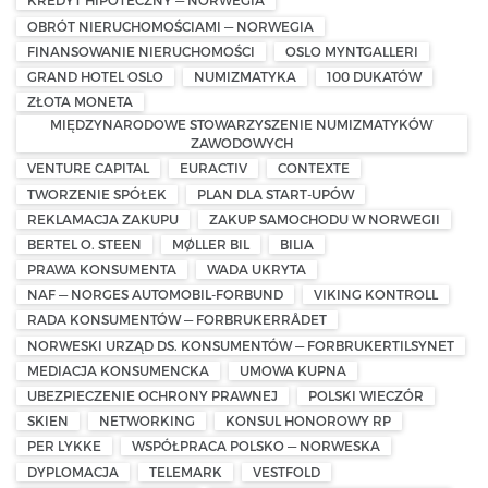
KREDYT HIPOTECZNY — NORWEGIA
OBRÓT NIERUCHOMOŚCIAMI — NORWEGIA
FINANSOWANIE NIERUCHOMOŚCI
OSLO MYNTGALLERI
GRAND HOTEL OSLO
NUMIZMATYKA
100 DUKATÓW
ZŁOTA MONETA
MIĘDZYNARODOWE STOWARZYSZENIE NUMIZMATYKÓW
ZAWODOWYCH
VENTURE CAPITAL
EURACTIV
CONTEXTE
TWORZENIE SPÓŁEK
PLAN DLA START-UPÓW
REKLAMACJA ZAKUPU
ZAKUP SAMOCHODU W NORWEGII
BERTEL O. STEEN
MØLLER BIL
BILIA
PRAWA KONSUMENTA
WADA UKRYTA
NAF — NORGES AUTOMOBIL-FORBUND
VIKING KONTROLL
RADA KONSUMENTÓW — FORBRUKERRÅDET
NORWESKI URZĄD DS. KONSUMENTÓW — FORBRUKERTILSYNET
MEDIACJA KONSUMENCKA
UMOWA KUPNA
UBEZPIECZENIE OCHRONY PRAWNEJ
POLSKI WIECZÓR
SKIEN
NETWORKING
KONSUL HONOROWY RP
PER LYKKE
WSPÓŁPRACA POLSKO — NORWESKA
DYPLOMACJA
TELEMARK
VESTFOLD