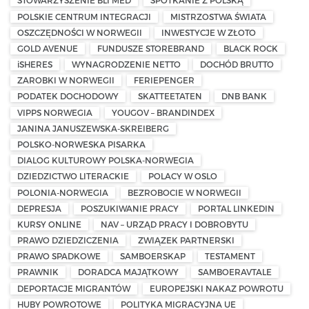
STOWARZYSZENIE BLI MED
SPOTKANIE Z POLSKĄ
POLSKIE CENTRUM INTEGRACJI
MISTRZOSTWA ŚWIATA
OSZCZĘDNOŚCI W NORWEGII
INWESTYCJE W ZŁOTO
GOLD AVENUE
FUNDUSZE STOREBRAND
BLACK ROCK
iSHERES
WYNAGRODZENIE NETTO
DOCHÓD BRUTTO
ZAROBKI W NORWEGII
FERIEPENGER
PODATEK DOCHODOWY
SKATTEETATEN
DNB BANK
VIPPS NORWEGIA
YOUGOV – BRANDINDEX
JANINA JANUSZEWSKA-SKREIBERG
POLSKO-NORWESKA PISARKA
DIALOG KULTUROWY POLSKA-NORWEGIA
DZIEDZICTWO LITERACKIE
POLACY W OSLO
POLONIA-NORWEGIA
BEZROBOCIE W NORWEGII
DEPRESJA
POSZUKIWANIE PRACY
PORTAL LINKEDIN
KURSY ONLINE
NAV – URZĄD PRACY I DOBROBYTU
PRAWO DZIEDZICZENIA
ZWIĄZEK PARTNERSKI
PRAWO SPADKOWE
SAMBOERSKAP
TESTAMENT
PRAWNIK
DORADCA MAJĄTKOWY
SAMBOERAVTALE
DEPORTACJE MIGRANTÓW
EUROPEJSKI NAKAZ POWROTU
HUBY POWROTOWE
POLITYKA MIGRACYJNA UE