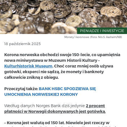
PIENIĄDZE I INWESTYCJE
Monety 1-koronowe. (Foto: Nils S. Aasheim/NB)
18 październik 2025
Korona norweska obchodzi swoje 150-lecie, co upamiętnia
nowa miniwystawa w Muzeum Historii Kultury –
Kulturhistorisk Museum
. Choć coraz mniej osób używa
gotówki, eksperci nie sądzą, że monety i banknoty
całkowicie znikną z obiegu.
Przeczytaj także:
BANK HSBC SPODZIEWA SIĘ
UMOCNIENIA NORWESKIEJ KORONY
Według danych Norges Bank dziś jedynie
2 procent
płatności w Norwegii dokonywanych jest gotówką.
– Korona jest walutą od 150 lat. Niewiele jest rzeczy w