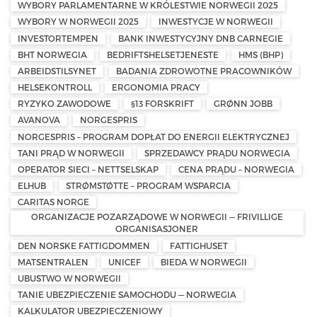
WYBORY PARLAMENTARNE W KRÓLESTWIE NORWEGII 2025
WYBORY W NORWEGII 2025
INWESTYCJE W NORWEGII
INVESTORTEMPEN
BANK INWESTYCYJNY DNB CARNEGIE
BHT NORWEGIA
BEDRIFTSHELSETJENESTE
HMS (BHP)
ARBEIDSTILSYNET
BADANIA ZDROWOTNE PRACOWNIKÓW
HELSEKONTROLL
ERGONOMIA PRACY
RYZYKO ZAWODOWE
§13 FORSKRIFT
GRØNN JOBB
AVANOVA
NORGESPRIS
NORGESPRIS – PROGRAM DOPŁAT DO ENERGII ELEKTRYCZNEJ
TANI PRĄD W NORWEGII
SPRZEDAWCY PRĄDU NORWEGIA
OPERATOR SIECI – NETTSELSKAP
CENA PRĄDU – NORWEGIA
ELHUB
STRØMSTØTTE – PROGRAM WSPARCIA
CARITAS NORGE
ORGANIZACJE POZARZĄDOWE W NORWEGII — FRIVILLIGE
ORGANISASJONER
DEN NORSKE FATTIGDOMMEN
FATTIGHUSET
MATSENTRALEN
UNICEF
BIEDA W NORWEGII
UBUSTWO W NORWEGII
TANIE UBEZPIECZENIE SAMOCHODU — NORWEGIA
KALKULATOR UBEZPIECZENIOWY