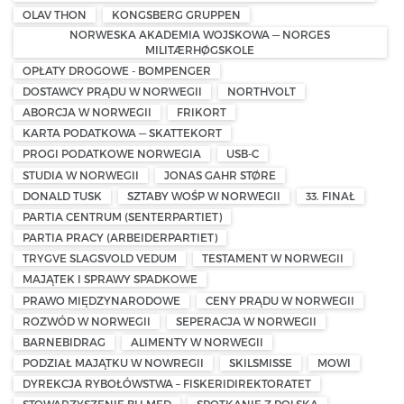
OLAV THON
KONGSBERG GRUPPEN
NORWESKA AKADEMIA WOJSKOWA — NORGES
MILITÆRHØGSKOLE
OPŁATY DROGOWE - BOMPENGER
DOSTAWCY PRĄDU W NORWEGII
NORTHVOLT
ABORCJA W NORWEGII
FRIKORT
KARTA PODATKOWA — SKATTEKORT
PROGI PODATKOWE NORWEGIA
USB-C
STUDIA W NORWEGII
JONAS GAHR STØRE
DONALD TUSK
SZTABY WOŚP W NORWEGII
33. FINAŁ
PARTIA CENTRUM (SENTERPARTIET)
PARTIA PRACY (ARBEIDERPARTIET)
TRYGVE SLAGSVOLD VEDUM
TESTAMENT W NORWEGII
MAJĄTEK I SPRAWY SPADKOWE
PRAWO MIĘDZYNARODOWE
CENY PRĄDU W NORWEGII
ROZWÓD W NORWEGII
SEPERACJA W NORWEGII
BARNEBIDRAG
ALIMENTY W NORWEGII
PODZIAŁ MAJĄTKU W NOWREGII
SKILSMISSE
MOWI
DYREKCJA RYBOŁÓWSTWA – FISKERIDIREKTORATET