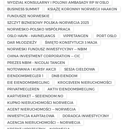
WYDZIAŁ KONSULARNY I POLONII AMBASADY RP W OSLO
BUSINESS SUMMIT
KSIĄŻĘ KORONNY NORWEGII HAAKON
FUNDUSZE NORWESKIE
SZCZYT BIZNESOWY POLSKA–NORWEGIA 2025
NORWESKO-POLSKO WSPÓŁPRACA
OSLO HAVN – HAVNELANGS
VIPPETANGEN
PORT OSLO
DAR MŁODZIEŻY
ŚWIĘTO KONSTYTUCJI 3 MAJA
NORWESKI FUNDUSZ INWESTYCYJNY — NBIM
CHINA INVESTMENT CORPORATION — CIC
PREZES NBIM – NICOLAI TANGEN
NOTOWANIA I KURSY AKCJI
SESJA GIEŁDOWA
EIENDOMSMEGLER 1
DNB EIENDOM
EIE EIENDOMSMEGLING
KROGSVEEN NIERUCHOMOŚCI
PRIVATMEGLEREN
AKTIV EIENDOMSMEGLING
KARTVERKET — SEEIENDOM.NO
KUPNO NIERUCHOMOŚCI NORWEGIA
AGENT NIERUCHOMOŚCI — NORWEGIA
INWESTYCJA KAPITAŁOWA
DORADCA INWESTYCYJNY
AGENCJA NIERUCHOMOŚCI — NORWEGIA