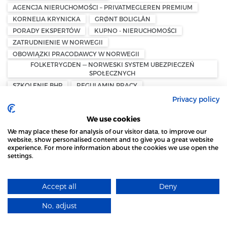
AGENCJA NIERUCHOMOŚCI – PRIVATMEGLEREN PREMIUM
KORNELIA KRYNICKA
GRØNT BOLIGLÅN
PORADY EKSPERTÓW
KUPNO - NIERUCHOMOŚCI
ZATRUDNIENIE W NORWEGII
OBOWIĄZKI PRACODAWCY W NORWEGII
FOLKETRYGDEN — NORWESKI SYSTEM UBEZPIECZEŃ
SPOŁECZNYCH
SZKOLENIE BHP
REGULAMIN PRACY
MIESIĘCZNY RAPORT A-MELDING
Privacy policy
UBEZPIECZENIE WYPADKOWE PRACOWNIKA W NORWEGII
We use cookies
PRACOWNICZY PLAN EMERYTALNY — OTP
We may place these for analysis of our visitor data, to improve our
UTLENDINGSDIREKTORATET — UDI
PERMITTERING
website, show personalised content and to give you a great website
REJESTRACJA W UDI
experience. For more information about the cookies we use open the
ZASIŁEK DLA BEZROBOTNYCH W NORWEGII
settings.
STRONA LOCAL MARKET WYKORZYSTUJE PLIKI
LISTA PŁAC W NORWEGII
COOKIES
ZASIŁEK DLA BEZROBOTNYCH W NORWEGII — DAGPENGER
Accept all
Deny
DOWIEDZ SIĘ WIĘCEJ
KONKURS – UPADŁOŚĆ W NORWEGII
BOSTYRER ROLLE – ROLA SYNDYKA
No, adjust
ROZUMIEM
SKYLDNERENS EIENDELER – MAJĄTEK DŁUŻNIKA
KONKURSBO OG KREDITORER – MASA UPADŁOŚCIOWA I