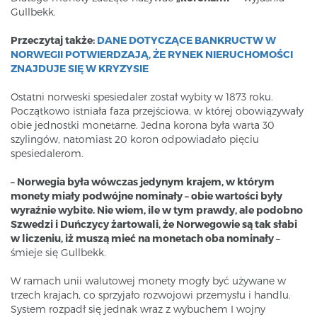
Gullbekk.
Przeczytaj także:
DANE DOTYCZĄCE BANKRUCTW W
NORWEGII POTWIERDZAJĄ, ŻE RYNEK NIERUCHOMOŚCI
ZNAJDUJE SIĘ W KRYZYSIE
Ostatni norweski spesiedaler został wybity w 1873 roku.
Początkowo istniała faza przejściowa, w której obowiązywały
obie jednostki monetarne. Jedna korona była warta 30
szylingów, natomiast 20 koron odpowiadało pięciu
spesiedalerom.
– Norwegia była wówczas jedynym krajem, w którym
monety miały podwójne nominały – obie wartości były
wyraźnie wybite. Nie wiem, ile w tym prawdy, ale podobno
Szwedzi i Duńczycy żartowali, że Norwegowie są tak słabi
w liczeniu, iż muszą mieć na monetach oba nominały
–
śmieje się Gullbekk.
W ramach unii walutowej monety mogły być używane w
trzech krajach, co sprzyjało rozwojowi przemysłu i handlu.
System rozpadł się jednak wraz z wybuchem I wojny