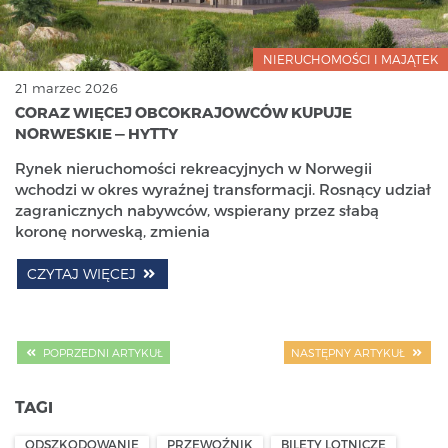
NIERUCHOMOŚCI I MAJĄTEK
21 marzec 2026
CORAZ WIĘCEJ OBCOKRAJOWCÓW KUPUJE
NORWESKIE — HYTTY
Rynek nieruchomości rekreacyjnych w Norwegii
wchodzi w okres wyraźnej transformacji. Rosnący udział
zagranicznych nabywców, wspierany przez słabą
koronę norweską, zmienia
CZYTAJ WIĘCEJ
POPRZEDNI ARTYKUŁ
NASTĘPNY ARTYKUŁ
TAGI
ODSZKODOWANIE
PRZEWOŹNIK
BILETY LOTNICZE