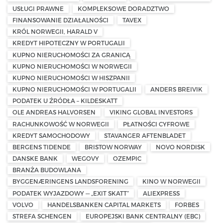
USŁUGI PRAWNE
KOMPLEKSOWE DORADZTWO
FINANSOWANIE DZIAŁALNOŚCI
TAVEX
KRÓL NORWEGII, HARALD V
KREDYT HIPOTECZNY W PORTUGALII
KUPNO NIERUCHOMOŚCI ZA GRANICĄ
KUPNO NIERUCHOMOŚCI W NORWEGII
KUPNO NIERUCHOMOŚCI W HISZPANII
KUPNO NIERUCHOMOŚCI W PORTUGALII
ANDERS BREIVIK
PODATEK U ŹRÓDŁA – KILDESKATT
OLE ANDREAS HALVORSEN
VIKING GLOBAL INVESTORS
RACHUNKOWOŚĆ W NORWEGII
PŁATNOŚCI CYFROWE
KREDYT SAMOCHODOWY
STAVANGER AFTENBLADET
BERGENS TIDENDE
BRISTOW NORWAY
NOVO NORDISK
DANSKE BANK
WEGOVY
OZEMPIC
BRANŻA BUDOWLANA
BYGGENÆRINGENS LANDSFORENING
KINO W NORWEGII
PODATEK WYJAZDOWY — „EXIT SKATT”
ALIEXPRESS
VOLVO
HANDELSBANKEN CAPITAL MARKETS
FORBES
STREFA SCHENGEN
EUROPEJSKI BANK CENTRALNY (EBC)