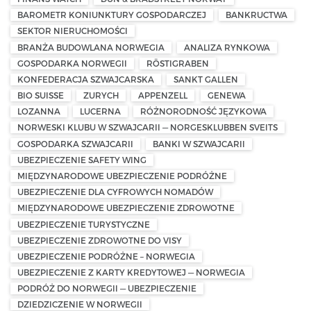
BAROMETR KONIUNKTURY GOSPODARCZEJ
BANKRUCTWA
SEKTOR NIERUCHOMOŚCI
BRANŻA BUDOWLANA NORWEGIA
ANALIZA RYNKOWA
GOSPODARKA NORWEGII
RÖSTIGRABEN
KONFEDERACJA SZWAJCARSKA
SANKT GALLEN
BIO SUISSE
ZURYCH
APPENZELL
GENEWA
LOZANNA
LUCERNA
RÓŻNORODNOŚĆ JĘZYKOWA
NORWESKI KLUBU W SZWAJCARII — NORGESKLUBBEN SVEITS
GOSPODARKA SZWAJCARII
BANKI W SZWAJCARII
UBEZPIECZENIE SAFETY WING
MIĘDZYNARODOWE UBEZPIECZENIE PODRÓŻNE
UBEZPIECZENIE DLA CYFROWYCH NOMADÓW
MIĘDZYNARODOWE UBEZPIECZENIE ZDROWOTNE
UBEZPIECZENIE TURYSTYCZNE
UBEZPIECZENIE ZDROWOTNE DO VISY
UBEZPIECZENIE PODRÓŻNE – NORWEGIA
UBEZPIECZENIE Z KARTY KREDYTOWEJ — NORWEGIA
PODRÓŻ DO NORWEGII — UBEZPIECZENIE
DZIEDZICZENIE W NORWEGII