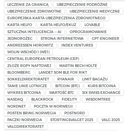
LECZENIE ZA GRANICĄ
UBEZPIECZENIE PODRÓŻNE
UBEZPIECZENIE ZDROWOTNE
UBEZPIECZENIE MEDYCZNE
EUROPEJSKA KARTA UBEZPIECZENIA ZDROWOTNEGO
KARTA HELFO
KARTA HELFO/EKUZ
LOVABLE
SZTUCZNA INTELIGENCJA — AI
OPROGRAMOWANIE
JEDNOROŻEC
STRONA INTERNETOWA
GPT-ENGINEER
ANDREESSEN HOROWITZ
INDEX VENTURES
WOLIN WSCHÓD 1 (WE1)
CENTRAL EUROPEAN PETROLEUM (CEP)
ZŁOŻE ROPY NAFTOWEJ
MARTIN BECH HOLTE
BLOOMBERG
LANDET SOM BLE FOR RIKT
SOKKELDIREKTORATET
RYANAIR
LIMIT BAGAŻU
TANIE LINIE LOTNICZE
BITCOIN (BTC)
KURS BITCOINA
WYKRES BITCOINA
WARTOŚĆ BTC
SIX SWISS EXCHANGE
NASDAQ
BLACKROCK
FIDELITY
WISDOMTREE
NORDNET
POCZTA W NORWEGII
POSTEN BRING NORWEGIA
POSTNORD
PACZKI NORWEGIA
STORTINGSVALGET 2025
VALG 2025
VALGDIREKTORATET