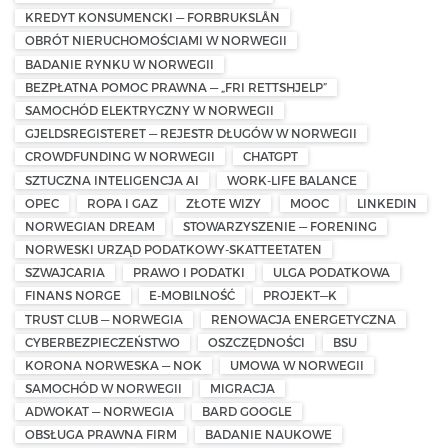
KREDYT KONSUMENCKI — FORBRUKSLÅN
OBRÓT NIERUCHOMOŚCIAMI W NORWEGII
BADANIE RYNKU W NORWEGII
BEZPŁATNA POMOC PRAWNA — „FRI RETTSHJELP”
SAMOCHÓD ELEKTRYCZNY W NORWEGII
GJELDSREGISTERET — REJESTR DŁUGÓW W NORWEGII
CROWDFUNDING W NORWEGII
CHATGPT
SZTUCZNA INTELIGENCJA AI
WORK-LIFE BALANCE
OPEC
ROPA I GAZ
ZŁOTE WIZY
MOOC
LINKEDIN
NORWEGIAN DREAM
STOWARZYSZENIE — FORENING
NORWESKI URZĄD PODATKOWY-SKATTEETATEN
SZWAJCARIA
PRAWO I PODATKI
ULGA PODATKOWA
FINANS NORGE
E-MOBILNOŚĆ
PROJEKT—K
TRUST CLUB — NORWEGIA
RENOWACJA ENERGETYCZNA
CYBERBEZPIECZEŃSTWO
OSZCZĘDNOŚCI
BSU
KORONA NORWESKA — NOK
UMOWA W NORWEGII
SAMOCHÓD W NORWEGII
MIGRACJA
ADWOKAT — NORWEGIA
BARD GOOGLE
OBSŁUGA PRAWNA FIRM
BADANIE NAUKOWE