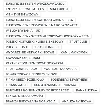
EUROPEJSKI SYSTEM WJAZDU/WYJAZDU
ENTRY/EXIT SYSTEM — EES
SITA EUROPE
VIS — SYSTEM WIZOWY
EUROPEJSKI SYSTEM KONTROLI GRANIC — EES
ELEKTRONICZNE ZEZWOLENIE NA PODRÓŻ — ETA
WIELKA BRYTANIA — UK
ELEKTRONICZNY SYSTEM AUTORYZACJI PODRÓŻY — ESTA
POLSKO-NORWESKI KLUBU BIZNESOWY
TRUST CLUB
POLACY — OSLO
TRUST CONNECT
WYDARZENIE NETWORKINGOWE
KAMIL MAJKOWSKI
STOWARZYSZNIE TRUST
PARTNERSTWA BIZNESOWE NORWEGIA
TRUST CONNECT 2025
YOUPLUS – NORWEGIA
TOWARZYSTWO UBEZPIECZENIOWE
FIRMA UBEZPIECZENIOWA
SÖDERBERG & PARTNERS
FINANS WATCH
DUN & BRADSTREET NORWAY
BAROMETR KONIUNKTURY GOSPODARCZEJ
BANKRUCTWA
SEKTOR NIERUCHOMOŚCI
BRANŻA BUDOWLANA NORWEGIA
ANALIZA RYNKOWA