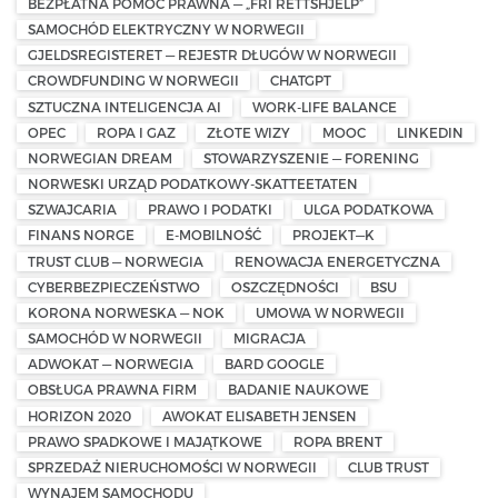
BEZPŁATNA POMOC PRAWNA — „FRI RETTSHJELP”
SAMOCHÓD ELEKTRYCZNY W NORWEGII
GJELDSREGISTERET — REJESTR DŁUGÓW W NORWEGII
CROWDFUNDING W NORWEGII
CHATGPT
SZTUCZNA INTELIGENCJA AI
WORK-LIFE BALANCE
OPEC
ROPA I GAZ
ZŁOTE WIZY
MOOC
LINKEDIN
NORWEGIAN DREAM
STOWARZYSZENIE — FORENING
NORWESKI URZĄD PODATKOWY-SKATTEETATEN
SZWAJCARIA
PRAWO I PODATKI
ULGA PODATKOWA
FINANS NORGE
E-MOBILNOŚĆ
PROJEKT—K
TRUST CLUB — NORWEGIA
RENOWACJA ENERGETYCZNA
CYBERBEZPIECZEŃSTWO
OSZCZĘDNOŚCI
BSU
KORONA NORWESKA — NOK
UMOWA W NORWEGII
SAMOCHÓD W NORWEGII
MIGRACJA
ADWOKAT — NORWEGIA
BARD GOOGLE
OBSŁUGA PRAWNA FIRM
BADANIE NAUKOWE
HORIZON 2020
AWOKAT ELISABETH JENSEN
PRAWO SPADKOWE I MAJĄTKOWE
ROPA BRENT
SPRZEDAŻ NIERUCHOMOŚCI W NORWEGII
CLUB TRUST
WYNAJEM SAMOCHODU