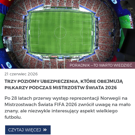
PORADNIK —TO WARTO WIEDZIEĆ
21 czerwiec 2026
TRZY POZIOMY UBEZPIECZENIA, KTÓRE OBEJMUJĄ
PIŁKARZY PODCZAS MISTRZOSTW ŚWIATA 2026
Po 28 latach przerwy występ reprezentacji Norwegii na
Mistrzostwach Świata FIFA 2026 zwrócił uwagę na mało
znany, ale niezwykle interesujący aspekt wielkiego
futbolu.
CZYTAJ WIĘCEJ