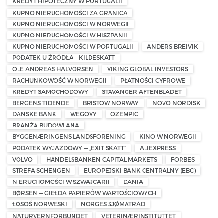
KREDYT HIPOTECZNY W PORTUGALII
KUPNO NIERUCHOMOŚCI ZA GRANICĄ
KUPNO NIERUCHOMOŚCI W NORWEGII
KUPNO NIERUCHOMOŚCI W HISZPANII
KUPNO NIERUCHOMOŚCI W PORTUGALII
ANDERS BREIVIK
PODATEK U ŹRÓDŁA – KILDESKATT
OLE ANDREAS HALVORSEN
VIKING GLOBAL INVESTORS
RACHUNKOWOŚĆ W NORWEGII
PŁATNOŚCI CYFROWE
KREDYT SAMOCHODOWY
STAVANGER AFTENBLADET
BERGENS TIDENDE
BRISTOW NORWAY
NOVO NORDISK
DANSKE BANK
WEGOVY
OZEMPIC
BRANŻA BUDOWLANA
BYGGENÆRINGENS LANDSFORENING
KINO W NORWEGII
PODATEK WYJAZDOWY — „EXIT SKATT”
ALIEXPRESS
VOLVO
HANDELSBANKEN CAPITAL MARKETS
FORBES
STREFA SCHENGEN
EUROPEJSKI BANK CENTRALNY (EBC)
NIERUCHOMOŚCI W SZWAJCARII
DANIA
BØRSEN — GIEŁDA PAPIERÓW WARTOŚCIOWYCH
ŁOSOŚ NORWESKI
NORGES SJØMATRÅD
NATURVERNFORBUNDET
VETERINÆRINSTITUTTET