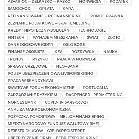
ASVAR-OC — DELKASKO — KASKO
NORWEGIA
PODATEK
SAMOCHÓD
OPŁATA
KARA
REFINANSOWANIE — REFINANSIERING
POMOC PRAWNA
ZEZNANIE PODATKOWE — SKATTEMELDING
KREDYT HIPOTECZNY-BOLIGLÅN
TECHNOLOGIE
FINTECH
WYNAJEM MIESZKANIA
ŚWIAT
ZŁOTO
DANE OSOBOWE (GDPR)
OSLO BØRS
FINANSE OSOBISTE
IKEA
ROZRYWKA
NAUKA
TRENDY
RYZYKO
PRACA W NORWEGII
SPRAWY URZĘDOWE
NEO—BANK
POLISA UBEZPIECZENIOWA-LIVSFORSIKRING
PRACA W SKANDYNAWII
ŚWIATOWE FORUM EKONOMICZNE
PORTUGALIA
ZARZĄDZANIE RYZYKIEM
DAGPENGER - PERMITTERING
NORGES BANK
COVID-19-(SARS-CoV-2)
ANALIZA MAKROEKONOMICZNA
POŻYCZKA POMOSTOWA — MELLOMFINANSIERING
MIĘDZYNARODOWY FUNDUSZ WALUTOWY (IMF)
REJESTR DŁUGÓW — GJELDSREGISTERET
UBEZPIECZENIE FIRMY — BEDRIFTSFORSIKRING