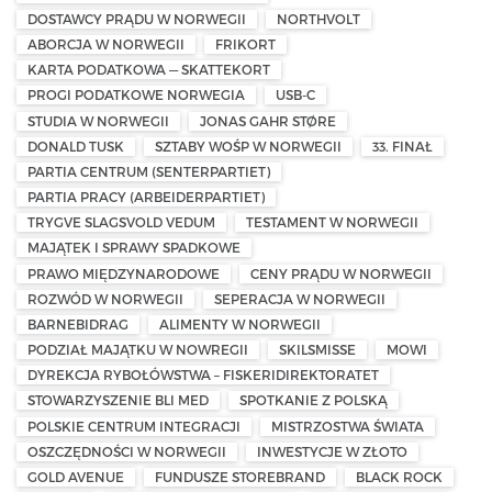
DOSTAWCY PRĄDU W NORWEGII
NORTHVOLT
ABORCJA W NORWEGII
FRIKORT
KARTA PODATKOWA — SKATTEKORT
PROGI PODATKOWE NORWEGIA
USB-C
STUDIA W NORWEGII
JONAS GAHR STØRE
DONALD TUSK
SZTABY WOŚP W NORWEGII
33. FINAŁ
PARTIA CENTRUM (SENTERPARTIET)
PARTIA PRACY (ARBEIDERPARTIET)
TRYGVE SLAGSVOLD VEDUM
TESTAMENT W NORWEGII
MAJĄTEK I SPRAWY SPADKOWE
PRAWO MIĘDZYNARODOWE
CENY PRĄDU W NORWEGII
ROZWÓD W NORWEGII
SEPERACJA W NORWEGII
BARNEBIDRAG
ALIMENTY W NORWEGII
PODZIAŁ MAJĄTKU W NOWREGII
SKILSMISSE
MOWI
DYREKCJA RYBOŁÓWSTWA – FISKERIDIREKTORATET
STOWARZYSZENIE BLI MED
SPOTKANIE Z POLSKĄ
POLSKIE CENTRUM INTEGRACJI
MISTRZOSTWA ŚWIATA
OSZCZĘDNOŚCI W NORWEGII
INWESTYCJE W ZŁOTO
GOLD AVENUE
FUNDUSZE STOREBRAND
BLACK ROCK