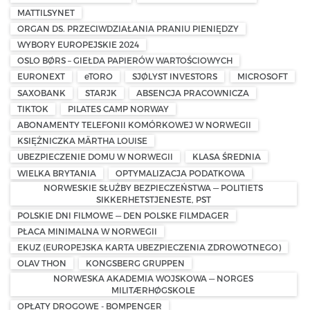
MATTILSYNET
ORGAN DS. PRZECIWDZIAŁANIA PRANIU PIENIĘDZY
WYBORY EUROPEJSKIE 2024
OSLO BØRS – GIEŁDA PAPIERÓW WARTOŚCIOWYCH
EURONEXT
eTORO
SJØLYST INVESTORS
MICROSOFT
SAXOBANK
STARJK
ABSENCJA PRACOWNICZA
TIKTOK
PILATES CAMP NORWAY
ABONAMENTY TELEFONII KOMÓRKOWEJ W NORWEGII
KSIĘŻNICZKA MÄRTHA LOUISE
UBEZPIECZENIE DOMU W NORWEGII
KLASA ŚREDNIA
WIELKA BRYTANIA
OPTYMALIZACJA PODATKOWA
NORWESKIE SŁUŻBY BEZPIECZEŃSTWA — POLITIETS
SIKKERHETSTJENESTE, PST
POLSKIE DNI FILMOWE — DEN POLSKE FILMDAGER
PŁACA MINIMALNA W NORWEGII
EKUZ (EUROPEJSKA KARTA UBEZPIECZENIA ZDROWOTNEGO)
OLAV THON
KONGSBERG GRUPPEN
NORWESKA AKADEMIA WOJSKOWA — NORGES
MILITÆRHØGSKOLE
OPŁATY DROGOWE - BOMPENGER