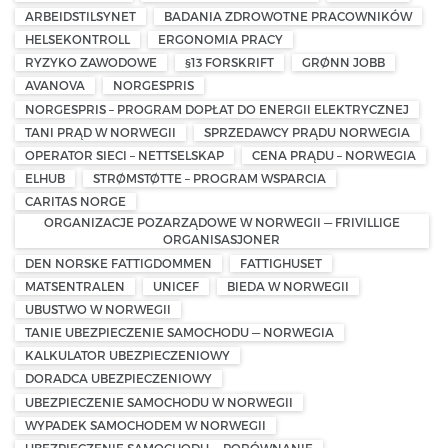
ARBEIDSTILSYNET
BADANIA ZDROWOTNE PRACOWNIKÓW
HELSEKONTROLL
ERGONOMIA PRACY
RYZYKO ZAWODOWE
§13 FORSKRIFT
GRØNN JOBB
AVANOVA
NORGESPRIS
NORGESPRIS – PROGRAM DOPŁAT DO ENERGII ELEKTRYCZNEJ
TANI PRĄD W NORWEGII
SPRZEDAWCY PRĄDU NORWEGIA
OPERATOR SIECI – NETTSELSKAP
CENA PRĄDU – NORWEGIA
ELHUB
STRØMSTØTTE – PROGRAM WSPARCIA
CARITAS NORGE
ORGANIZACJE POZARZĄDOWE W NORWEGII — FRIVILLIGE
ORGANISASJONER
DEN NORSKE FATTIGDOMMEN
FATTIGHUSET
MATSENTRALEN
UNICEF
BIEDA W NORWEGII
UBUSTWO W NORWEGII
TANIE UBEZPIECZENIE SAMOCHODU — NORWEGIA
KALKULATOR UBEZPIECZENIOWY
DORADCA UBEZPIECZENIOWY
UBEZPIECZENIE SAMOCHODU W NORWEGII
WYPADEK SAMOCHODEM W NORWEGII