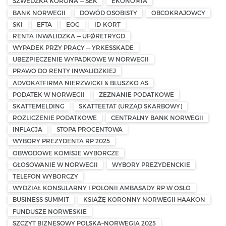
SZWEDZKA KORONA — SEK
EKONOMIA
BANK NORWEGII
DOWÓD OSOBISTY
OBCOKRAJOWCY
SKI
EFTA
EOG
ID-KORT
RENTA INWALIDZKA — UFØRETRYGD
WYPADEK PRZY PRACY — YRKESSKADE
UBEZPIECZENIE WYPADKOWE W NORWEGII
PRAWO DO RENTY INWALIDZKIEJ
ADVOKATFIRMA NIERZWICKI & BLUSZKO AS
PODATEK W NORWEGII
ZEZNANIE PODATKOWE
SKATTEMELDING
SKATTEETAT (URZĄD SKARBOWY)
ROZLICZENIE PODATKOWE
CENTRALNY BANK NORWEGII
INFLACJA
STOPA PROCENTOWA
WYBORY PREZYDENTA RP 2025
OBWODOWE KOMISJE WYBORCZE
GŁOSOWANIE W NORWEGII
WYBORY PREZYDENCKIE
TELEFON WYBORCZY
WYDZIAŁ KONSULARNY I POLONII AMBASADY RP W OSLO
BUSINESS SUMMIT
KSIĄŻĘ KORONNY NORWEGII HAAKON
FUNDUSZE NORWESKIE
SZCZYT BIZNESOWY POLSKA–NORWEGIA 2025