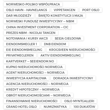
NORWESKO-POLSKO WSPÓŁPRACA
OSLO HAVN – HAVNELANGS
VIPPETANGEN
PORT OSLO
DAR MŁODZIEŻY
ŚWIĘTO KONSTYTUCJI 3 MAJA
NORWESKI FUNDUSZ INWESTYCYJNY — NBIM
CHINA INVESTMENT CORPORATION — CIC
PREZES NBIM – NICOLAI TANGEN
NOTOWANIA I KURSY AKCJI
SESJA GIEŁDOWA
EIENDOMSMEGLER 1
DNB EIENDOM
EIE EIENDOMSMEGLING
KROGSVEEN NIERUCHOMOŚCI
PRIVATMEGLEREN
AKTIV EIENDOMSMEGLING
KARTVERKET — SEEIENDOM.NO
KUPNO NIERUCHOMOŚCI NORWEGIA
AGENT NIERUCHOMOŚCI — NORWEGIA
INWESTYCJA KAPITAŁOWA
DORADCA INWESTYCYJNY
AGENCJA NIERUCHOMOŚCI — NORWEGIA
KREDYT HIPOTECZNY — NORWEGIA
OBRÓT NIERUCHOMOŚCIAMI — NORWEGIA
FINANSOWANIE NIERUCHOMOŚCI
OSLO MYNTGALLERI
GRAND HOTEL OSLO
NUMIZMATYKA
100 DUKATÓW