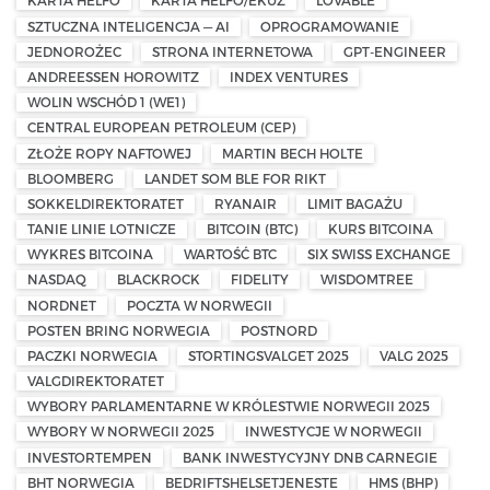
KARTA HELFO
KARTA HELFO/EKUZ
LOVABLE
SZTUCZNA INTELIGENCJA — AI
OPROGRAMOWANIE
JEDNOROŻEC
STRONA INTERNETOWA
GPT-ENGINEER
ANDREESSEN HOROWITZ
INDEX VENTURES
WOLIN WSCHÓD 1 (WE1)
CENTRAL EUROPEAN PETROLEUM (CEP)
ZŁOŻE ROPY NAFTOWEJ
MARTIN BECH HOLTE
BLOOMBERG
LANDET SOM BLE FOR RIKT
SOKKELDIREKTORATET
RYANAIR
LIMIT BAGAŻU
TANIE LINIE LOTNICZE
BITCOIN (BTC)
KURS BITCOINA
WYKRES BITCOINA
WARTOŚĆ BTC
SIX SWISS EXCHANGE
NASDAQ
BLACKROCK
FIDELITY
WISDOMTREE
NORDNET
POCZTA W NORWEGII
POSTEN BRING NORWEGIA
POSTNORD
PACZKI NORWEGIA
STORTINGSVALGET 2025
VALG 2025
VALGDIREKTORATET
WYBORY PARLAMENTARNE W KRÓLESTWIE NORWEGII 2025
WYBORY W NORWEGII 2025
INWESTYCJE W NORWEGII
INVESTORTEMPEN
BANK INWESTYCYJNY DNB CARNEGIE
BHT NORWEGIA
BEDRIFTSHELSETJENESTE
HMS (BHP)