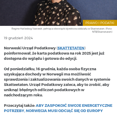
PRAWO I PODATKI
Regine Hatleskog Vastvedt, pełniąca obowiązki dyrektora oddziału w Skattetaten. (Foto:
NTB/Skattetaten)
19 grudzień 2024
Norweski Urząd Podatkowy
(
SKATTETATEN
)
poinformował, że karta podatkowa na rok 2025 jest już
dostępna do wglądu i gotowa do edycji.
Od poniedziałku, 16 grudnia, każda osoba fizyczna
uzyskująca dochody w Norwegii ma możliwość
sprawdzenia i zaktualizowania swoich danych w systemie
Skatteetaten. Urząd Podatkowy zaleca, aby to zrobić, aby
uniknąć błędnych odliczeń podatkowych w
nadchodzącym roku.
Przeczytaj także:
ABY ZASPOKOIĆ SWOJE ENERGETYCZNE
POTRZEBY, NORWEGIA MUSI ODCIĄĆ SIĘ OD EUROPY