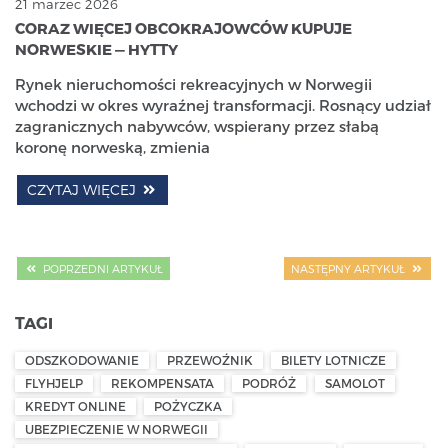
21 marzec 2026
CORAZ WIĘCEJ OBCOKRAJOWCÓW KUPUJE
NORWESKIE — HYTTY
Rynek nieruchomości rekreacyjnych w Norwegii
wchodzi w okres wyraźnej transformacji. Rosnący udział
zagranicznych nabywców, wspierany przez słabą
koronę norweską, zmienia
CZYTAJ WIĘCEJ
POPRZEDNI ARTYKUŁ
NASTĘPNY ARTYKUŁ
TAGI
ODSZKODOWANIE
PRZEWOŹNIK
BILETY LOTNICZE
FLYHJELP
REKOMPENSATA
PODRÓŻ
SAMOLOT
KREDYT ONLINE
POŻYCZKA
UBEZPIECZENIE W NORWEGII