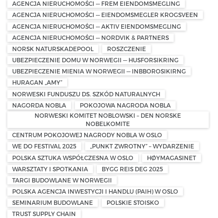
AGENCJA NIERUCHOMOŚCI — FREM EIENDOMSMEGLING
AGENCJA NIERUCHOMOŚCI — EIENDOMSMEGLER KROGSVEEN
AGENCJA NIERUCHOMOŚCI — AKTIV EIENDOMSMEGLING
AGENCJA NIERUCHOMOŚCI — NORDVIK & PARTNERS
NORSK NATURSKADEPOOL
ROSZCZENIE
UBEZPIECZENIE DOMU W NORWEGII — HUSFORSIKRING
UBEZPIECZENIE MIENIA W NORWEGII — INBBOROSIKIRNG
HURAGAN „AMY”
NORWESKI FUNDUSZU DS. SZKÓD NATURALNYCH
NAGORDA NOBLA
POKOJOWA NAGRODA NOBLA
NORWESKI KOMITET NOBLOWSKI – DEN NORSKE
NOBELKOMITE
CENTRUM POKOJOWEJ NAGRODY NOBLA W OSLO
WE DO FESTIVAL 2025
„PUNKT ZWROTNY” – WYDARZENIE
POLSKA SZTUKA WSPÓŁCZESNA W OSLO
HØYMAGASINET
WARSZTATY I SPOTKANIA
BYGG REIS DEG 2025
TARGI BUDOWLANE W NORWEGII
POLSKA AGENCJA INWESTYCJI I HANDLU (PAIH) W OSLO
SEMINARIUM BUDOWLANE
POLSKIE STOISKO
TRUST SUPPLY CHAIN