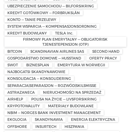
UBEZPIECZENIE SAMOCHODU — BILFORSIKRING
KREDYT GOTÓWKOWY — FORBRUKSLÅN
KONTO — TANIE PRZELEWY
SYSTEM WSPARCIA — KOMPENSASJONSORDNING
KREDYT BUDOWLANY
TESLA Inc.
FIRMOWY PLAN EMERYTALNY — OBLIGATORISK
TJENESTEPENSJON (OTP)
BITCOIN
SCANDINAVIAN AIRLINES SAS
SECOND HAND
GOSPODARSTWO DOMOWE — HUSSTAND
OFERTY PRACY
SWOT
BIZNESPLAN
EMERYTURA W NORWEGII
NAJBOGATSI SKANDYNAWOWIE
KONSOLIDACJA — KONSOLIDERING
SEPARACJA|SEPARASJON — ROZWÓD|SKILSMISSE
ASTRAZANECA
NIERUCHOMOŚCI NA SPRZEDAŻ
AIRHELP
POLISA NA ŻYCIE — LIVSFORSIKRING
KRYPOTOWALUTY
MATERIAŁY BUDOWLANE
NBIM — NORGES BANK INVESTMENT MANAGEMENT
EKOLOGIA
SKANDYNAWIA
ENERGIA ELEKTRYCZNA
OFFSHORE
INSURTECH
HISZPANIA