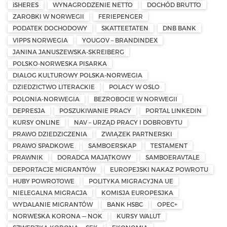
iSHERES
WYNAGRODZENIE NETTO
DOCHÓD BRUTTO
ZAROBKI W NORWEGII
FERIEPENGER
PODATEK DOCHODOWY
SKATTEETATEN
DNB BANK
VIPPS NORWEGIA
YOUGOV – BRANDINDEX
JANINA JANUSZEWSKA-SKREIBERG
POLSKO-NORWESKA PISARKA
DIALOG KULTUROWY POLSKA-NORWEGIA
DZIEDZICTWO LITERACKIE
POLACY W OSLO
POLONIA-NORWEGIA
BEZROBOCIE W NORWEGII
DEPRESJA
POSZUKIWANIE PRACY
PORTAL LINKEDIN
KURSY ONLINE
NAV – URZĄD PRACY I DOBROBYTU
PRAWO DZIEDZICZENIA
ZWIĄZEK PARTNERSKI
PRAWO SPADKOWE
SAMBOERSKAP
TESTAMENT
PRAWNIK
DORADCA MAJĄTKOWY
SAMBOERAVTALE
DEPORTACJE MIGRANTÓW
EUROPEJSKI NAKAZ POWROTU
HUBY POWROTOWE
POLITYKA MIGRACYJNA UE
NIELEGALNA MIGRACJA
KOMISJA EUROPESJKA
WYDALANIE MIGRANTÓW
BANK HSBC
OPEC+
NORWESKA KORONA — NOK
KURSY WALUT