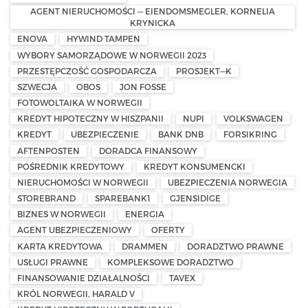
AGENT NIERUCHOMOŚCI — EIENDOMSMEGLER, KORNELIA
KRYNICKA
ENOVA
HYWIND TAMPEN
WYBORY SAMORZĄDOWE W NORWEGII 2023
PRZESTĘPCZOŚĆ GOSPODARCZA
PROSJEKT—K
SZWECJA
OBOS
JON FOSSE
FOTOWOLTAIKA W NORWEGII
KREDYT HIPOTECZNY W HISZPANII
NUPI
VOLKSWAGEN
KREDYT
UBEZPIECZENIE
BANK DNB
FORSIKRING
AFTENPOSTEN
DORADCA FINANSOWY
POŚREDNIK KREDYTOWY
KREDYT KONSUMENCKI
NIERUCHOMOŚCI W NORWEGII
UBEZPIECZENIA NORWEGIA
STOREBRAND
SPAREBANK1
GJENSIDIGE
BIZNES W NORWEGII
ENERGIA
AGENT UBEZPIECZENIOWY
OFERTY
KARTA KREDYTOWA
DRAMMEN
DORADZTWO PRAWNE
USŁUGI PRAWNE
KOMPLEKSOWE DORADZTWO
FINANSOWANIE DZIAŁALNOŚCI
TAVEX
KRÓL NORWEGII, HARALD V