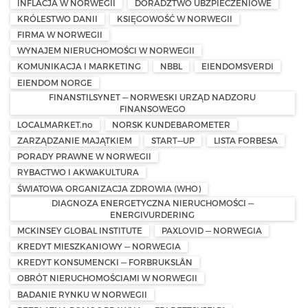
INFLACJA W NORWEGII
DORADZTWO UBZPIECZENIOWE
KRÓLESTWO DANII
KSIĘGOWOŚĆ W NORWEGII
FIRMA W NORWEGII
WYNAJEM NIERUCHOMOŚCI W NORWEGII
KOMUNIKACJA I MARKETING
NBBL
EIENDOMSVERDI
EIENDOM NORGE
FINANSTILSYNET — NORWESKI URZĄD NADZORU
FINANSOWEGO
LOCALMARKET.no
NORSK KUNDEBAROMETER
ZARZĄDZANIE MAJĄTKIEM
START—UP
LISTA FORBESA
PORADY PRAWNE W NORWEGII
RYBACTWO I AKWAKULTURA
ŚWIATOWA ORGANIZACJA ZDROWIA (WHO)
DIAGNOZA ENERGETYCZNA NIERUCHOMOŚCI —
ENERGIVURDERING
MCKINSEY GLOBAL INSTITUTE
PAXLOVID — NORWEGIA
KREDYT MIESZKANIOWY — NORWEGIA
KREDYT KONSUMENCKI — FORBRUKSLÅN
OBRÓT NIERUCHOMOŚCIAMI W NORWEGII
BADANIE RYNKU W NORWEGII