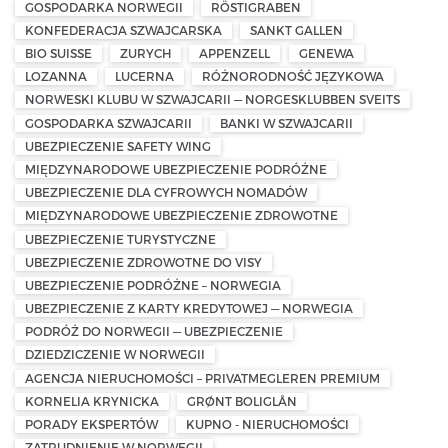
GOSPODARKA NORWEGII
RÖSTIGRABEN
KONFEDERACJA SZWAJCARSKA
SANKT GALLEN
BIO SUISSE
ZURYCH
APPENZELL
GENEWA
LOZANNA
LUCERNA
RÓŻNORODNOŚĆ JĘZYKOWA
NORWESKI KLUBU W SZWAJCARII — NORGESKLUBBEN SVEITS
GOSPODARKA SZWAJCARII
BANKI W SZWAJCARII
UBEZPIECZENIE SAFETY WING
MIĘDZYNARODOWE UBEZPIECZENIE PODRÓŻNE
UBEZPIECZENIE DLA CYFROWYCH NOMADÓW
MIĘDZYNARODOWE UBEZPIECZENIE ZDROWOTNE
UBEZPIECZENIE TURYSTYCZNE
UBEZPIECZENIE ZDROWOTNE DO VISY
UBEZPIECZENIE PODRÓŻNE – NORWEGIA
UBEZPIECZENIE Z KARTY KREDYTOWEJ — NORWEGIA
PODRÓŻ DO NORWEGII — UBEZPIECZENIE
DZIEDZICZENIE W NORWEGII
AGENCJA NIERUCHOMOŚCI – PRIVATMEGLEREN PREMIUM
KORNELIA KRYNICKA
GRØNT BOLIGLÅN
PORADY EKSPERTÓW
KUPNO - NIERUCHOMOŚCI
ZATRUDNIENIE W NORWEGII