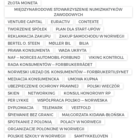
ZŁOTA MONETA
MIĘDZYNARODOWE STOWARZYSZENIE NUMIZMATYKÓW
ZAWODOWYCH
VENTURE CAPITAL
EURACTIV
CONTEXTE
TWORZENIE SPÓŁEK
PLAN DLA START-UPÓW
REKLAMACJA ZAKUPU
ZAKUP SAMOCHODU W NORWEGII
BERTEL O. STEEN
MØLLER BIL
BILIA
PRAWA KONSUMENTA
WADA UKRYTA
NAF — NORGES AUTOMOBIL-FORBUND
VIKING KONTROLL
RADA KONSUMENTÓW — FORBRUKERRÅDET
NORWESKI URZĄD DS. KONSUMENTÓW — FORBRUKERTILSYNET
MEDIACJA KONSUMENCKA
UMOWA KUPNA
UBEZPIECZENIE OCHRONY PRAWNEJ
POLSKI WIECZÓR
SKIEN
NETWORKING
KONSUL HONOROWY RP
PER LYKKE
WSPÓŁPRACA POLSKO — NORWESKA
DYPLOMACJA
TELEMARK
VESTFOLD
ŚPIEWANIE BEZ GRANIC
MAŁGORZATA KIDAWA-BŁOŃSKA
SPOTKANIE Z POLONIĄ
POLACY W NORWEGII
ORGANIZACJE POLONIJNE W NORWEGII
POLSKIE SZKOŁY W NORWEGII
SAMTYKKELOVEN