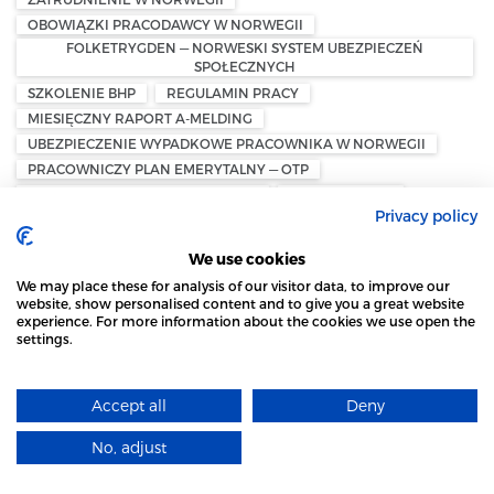
OBOWIĄZKI PRACODAWCY W NORWEGII
FOLKETRYGDEN — NORWESKI SYSTEM UBEZPIECZEŃ
SPOŁECZNYCH
SZKOLENIE BHP
REGULAMIN PRACY
MIESIĘCZNY RAPORT A-MELDING
UBEZPIECZENIE WYPADKOWE PRACOWNIKA W NORWEGII
PRACOWNICZY PLAN EMERYTALNY — OTP
UTLENDINGSDIREKTORATET — UDI
PERMITTERING
Privacy policy
REJESTRACJA W UDI
ZASIŁEK DLA BEZROBOTNYCH W NORWEGII
We use cookies
LISTA PŁAC W NORWEGII
We may place these for analysis of our visitor data, to improve our
ZASIŁEK DLA BEZROBOTNYCH W NORWEGII — DAGPENGER
website, show personalised content and to give you a great website
experience. For more information about the cookies we use open the
KONKURS – UPADŁOŚĆ W NORWEGII
settings.
STRONA LOCAL MARKET WYKORZYSTUJE PLIKI
BOSTYRER ROLLE – ROLA SYNDYKA
SKYLDNERENS EIENDELER – MAJĄTEK DŁUŻNIKA
COOKIES
KONKURSBO OG KREDITORER – MASA UPADŁOŚCIOWA I
Accept all
Deny
DOWIEDZ SIĘ WIĘCEJ
WIERZYCIELE
KONKURSRÅDET NORGE – RADA DS. UPADŁOŚCI W NORWEGII
No, adjust
ROZUMIEM
UBEZPIECZENIE DLA SAMOZATRUDNIONYCH W NORWEGII –
FORSIKRING FOR SELVSTENDIG NÆRINGSDRIVENDE