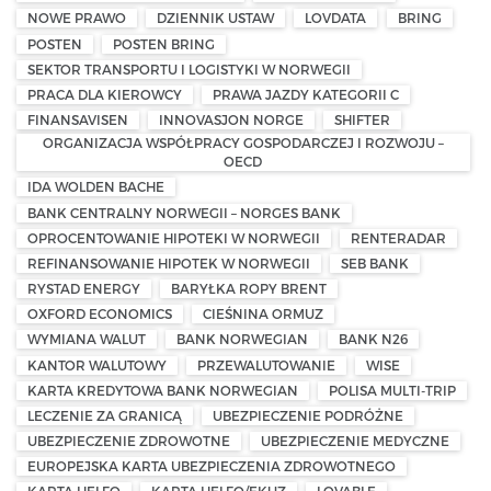
NOWE PRAWO
DZIENNIK USTAW
LOVDATA
BRING
POSTEN
POSTEN BRING
SEKTOR TRANSPORTU I LOGISTYKI W NORWEGII
PRACA DLA KIEROWCY
PRAWA JAZDY KATEGORII C
FINANSAVISEN
INNOVASJON NORGE
SHIFTER
ORGANIZACJA WSPÓŁPRACY GOSPODARCZEJ I ROZWOJU –
OECD
IDA WOLDEN BACHE
BANK CENTRALNY NORWEGII – NORGES BANK
OPROCENTOWANIE HIPOTEKI W NORWEGII
RENTERADAR
REFINANSOWANIE HIPOTEK W NORWEGII
SEB BANK
RYSTAD ENERGY
BARYŁKA ROPY BRENT
OXFORD ECONOMICS
CIEŚNINA ORMUZ
WYMIANA WALUT
BANK NORWEGIAN
BANK N26
KANTOR WALUTOWY
PRZEWALUTOWANIE
WISE
KARTA KREDYTOWA BANK NORWEGIAN
POLISA MULTI-TRIP
LECZENIE ZA GRANICĄ
UBEZPIECZENIE PODRÓŻNE
UBEZPIECZENIE ZDROWOTNE
UBEZPIECZENIE MEDYCZNE
EUROPEJSKA KARTA UBEZPIECZENIA ZDROWOTNEGO