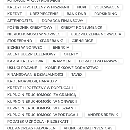
FOTOWOLTAIKA W NORWEGII
KREDYT HIPOTECZNY W HISZPANII
NUPI
VOLKSWAGEN
KREDYT
UBEZPIECZENIE
BANK DNB
FORSIKRING
AFTENPOSTEN
DORADCA FINANSOWY
POŚREDNIK KREDYTOWY
KREDYT KONSUMENCKI
NIERUCHOMOŚCI W NORWEGII
UBEZPIECZENIA NORWEGIA
STOREBRAND
SPAREBANK1
GJENSIDIGE
BIZNES W NORWEGII
ENERGIA
AGENT UBEZPIECZENIOWY
OFERTY
KARTA KREDYTOWA
DRAMMEN
DORADZTWO PRAWNE
USŁUGI PRAWNE
KOMPLEKSOWE DORADZTWO
FINANSOWANIE DZIAŁALNOŚCI
TAVEX
KRÓL NORWEGII, HARALD V
KREDYT HIPOTECZNY W PORTUGALII
KUPNO NIERUCHOMOŚCI ZA GRANICĄ
KUPNO NIERUCHOMOŚCI W NORWEGII
KUPNO NIERUCHOMOŚCI W HISZPANII
KUPNO NIERUCHOMOŚCI W PORTUGALII
ANDERS BREIVIK
PODATEK U ŹRÓDŁA – KILDESKATT
OLE ANDREAS HALVORSEN
VIKING GLOBAL INVESTORS