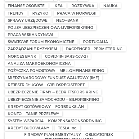
FINANSE OSOBISTE
IKEA
ROZRYWKA
NAUKA
TRENDY
RYZYKO
PRACA W NORWEGII
SPRAWY URZĘDOWE
NEO—BANK
POLISA UBEZPIECZENIOWA-LIVSFORSIKRING
PRACA W SKANDYNAWII
ŚWIATOWE FORUM EKONOMICZNE
PORTUGALIA
ZARZĄDZANIE RYZYKIEM
DAGPENGER - PERMITTERING
NORGES BANK
COVID-19-(SARS-CoV-2)
ANALIZA MAKROEKONOMICZNA
POŻYCZKA POMOSTOWA — MELLOMFINANSIERING
MIĘDZYNARODOWY FUNDUSZ WALUTOWY (IMF)
REJESTR DŁUGÓW — GJELDSREGISTERET
UBEZPIECZENIE FIRMY — BEDRIFTSFORSIKRING
UBEZPIECZENIE SAMOCHODU — BILFORSIKRING
KREDYT GOTÓWKOWY — FORBRUKSLÅN
KONTO — TANIE PRZELEWY
SYSTEM WSPARCIA — KOMPENSASJONSORDNING
KREDYT BUDOWLANY
TESLA Inc.
FIRMOWY PLAN EMERYTALNY — OBLIGATORISK