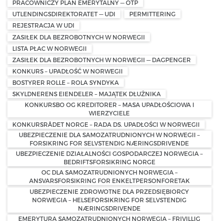
PRACOWNICZY PLAN EMERYTALNY — OTP
UTLENDINGSDIREKTORATET — UDI
PERMITTERING
REJESTRACJA W UDI
ZASIŁEK DLA BEZROBOTNYCH W NORWEGII
LISTA PŁAC W NORWEGII
ZASIŁEK DLA BEZROBOTNYCH W NORWEGII — DAGPENGER
KONKURS – UPADŁOŚĆ W NORWEGII
BOSTYRER ROLLE – ROLA SYNDYKA
SKYLDNERENS EIENDELER – MAJĄTEK DŁUŻNIKA
KONKURSBO OG KREDITORER – MASA UPADŁOŚCIOWA I
WIERZYCIELE
KONKURSRÅDET NORGE – RADA DS. UPADŁOŚCI W NORWEGII
UBEZPIECZENIE DLA SAMOZATRUDNIONYCH W NORWEGII –
FORSIKRING FOR SELVSTENDIG NÆRINGSDRIVENDE
UBEZPIECZENIE DZIAŁALNOŚCI GOSPODARCZEJ NORWEGIA –
BEDRIFTSFORSIKRING NORGE
OC DLA SAMOZATRUDNIONYCH NORWEGIA –
ANSVARSFORSIKRING FOR ENKELTPERSONFORETAK
UBEZPIECZENIE ZDROWOTNE DLA PRZEDSIĘBIORCY
NORWEGIA – HELSEFORSIKRING FOR SELVSTENDIG
NÆRINGSDRIVENDE
EMERYTURA SAMOZATRUDNIONYCH NORWEGIA – FRIVILLIG