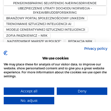
PENSJONSSPARING SELVSTENDIG NÆRINGSDRIVENDE
UBEZPIECZENIE UTRATY DOCHODU NORWEGIA –
SYKEAVBRUDDSFORSIKRING
BRANŻOWY PORTAL SPOŁECZNOŚCIOWY LINKEDIN
TRENOWANIE SZTUCZNEJ INTELIGENCJI AI
MODELE GENERATYWNEJ SZTUCZNEJ INTELIGENCJI
ZOFIA PASZKIEWICZ — NRK
„NAZISTOWSKIE MARSZE W POLSCE”
REDKACJA NRK
AKTYWNOŚĆ POLSKIEJ SPOŁECZNOŚCI W NORWEGII
Privacy policy
NYHETSMORGEN
MARSZ NIEPODLEGŁOŚCI W WARSZAWIE
We use cookies
WPŁATA GOTÓWKI W SKLEPIE
WYPŁATA GOTÓWKI W SKLEPIE
We may place these for analysis of our visitor data, to improve our
website, show personalised content and to give you a great website
KONTANTTJENESTER I BUTIKK
BANKAXEPT
experience. For more information about the cookies we use open the
NORGESGRUPPEN
PIENIĄDZE W NORWEGII
SKLEP KIWI
settings.
STRONA LOCAL MARKET WYKORZYSTUJE PLIKI
SKLEP JOKER
SKLEP MENY
POCZTA W DANII
COOKIES
DANIA SKRZYNKI POCZTOWE
CYFRYZACJA POCZTY
Accept all
Deny
DOWIEDZ SIĘ WIĘCEJ
POSTNORD DANIA
DAO
E-COMMERCE
DANSK AVIS OMDELING
No, adjust
ROZUMIEM
PODATEK OD MAJĄTKU — NORWEGIA
FORMUESSKATT — PODATEK OD MAJĄTKU