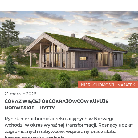
NIERUCHOMOŚCI I MAJĄTEK
21 marzec 2026
CORAZ WIĘCEJ OBCOKRAJOWCÓW KUPUJE
NORWESKIE — HYTTY
Rynek nieruchomości rekreacyjnych w Norwegii
wchodzi w okres wyraźnej transformacji. Rosnący udział
zagranicznych nabywców, wspierany przez słabą
koronę norweską, zmienia