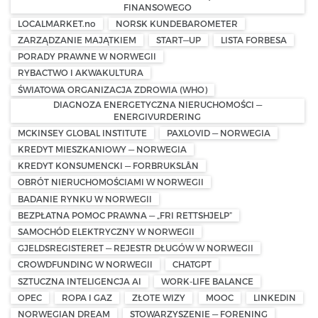
FINANSOWEGO
LOCALMARKET.no
NORSK KUNDEBAROMETER
ZARZĄDZANIE MAJĄTKIEM
START—UP
LISTA FORBESA
PORADY PRAWNE W NORWEGII
RYBACTWO I AKWAKULTURA
ŚWIATOWA ORGANIZACJA ZDROWIA (WHO)
DIAGNOZA ENERGETYCZNA NIERUCHOMOŚCI —
ENERGIVURDERING
MCKINSEY GLOBAL INSTITUTE
PAXLOVID — NORWEGIA
KREDYT MIESZKANIOWY — NORWEGIA
KREDYT KONSUMENCKI — FORBRUKSLÅN
OBRÓT NIERUCHOMOŚCIAMI W NORWEGII
BADANIE RYNKU W NORWEGII
BEZPŁATNA POMOC PRAWNA — „FRI RETTSHJELP”
SAMOCHÓD ELEKTRYCZNY W NORWEGII
GJELDSREGISTERET — REJESTR DŁUGÓW W NORWEGII
CROWDFUNDING W NORWEGII
CHATGPT
SZTUCZNA INTELIGENCJA AI
WORK-LIFE BALANCE
OPEC
ROPA I GAZ
ZŁOTE WIZY
MOOC
LINKEDIN
NORWEGIAN DREAM
STOWARZYSZENIE — FORENING