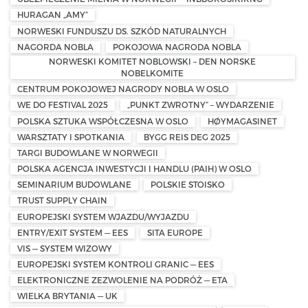
HURAGAN „AMY”
NORWESKI FUNDUSZU DS. SZKÓD NATURALNYCH
NAGORDA NOBLA
POKOJOWA NAGRODA NOBLA
NORWESKI KOMITET NOBLOWSKI – DEN NORSKE
NOBELKOMITE
CENTRUM POKOJOWEJ NAGRODY NOBLA W OSLO
WE DO FESTIVAL 2025
„PUNKT ZWROTNY” – WYDARZENIE
POLSKA SZTUKA WSPÓŁCZESNA W OSLO
HØYMAGASINET
WARSZTATY I SPOTKANIA
BYGG REIS DEG 2025
TARGI BUDOWLANE W NORWEGII
POLSKA AGENCJA INWESTYCJI I HANDLU (PAIH) W OSLO
SEMINARIUM BUDOWLANE
POLSKIE STOISKO
TRUST SUPPLY CHAIN
EUROPEJSKI SYSTEM WJAZDU/WYJAZDU
ENTRY/EXIT SYSTEM — EES
SITA EUROPE
VIS — SYSTEM WIZOWY
EUROPEJSKI SYSTEM KONTROLI GRANIC — EES
ELEKTRONICZNE ZEZWOLENIE NA PODRÓŻ — ETA
WIELKA BRYTANIA — UK