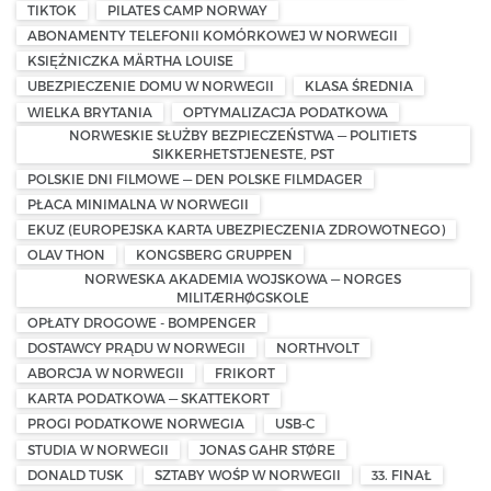
TIKTOK
PILATES CAMP NORWAY
ABONAMENTY TELEFONII KOMÓRKOWEJ W NORWEGII
KSIĘŻNICZKA MÄRTHA LOUISE
UBEZPIECZENIE DOMU W NORWEGII
KLASA ŚREDNIA
WIELKA BRYTANIA
OPTYMALIZACJA PODATKOWA
NORWESKIE SŁUŻBY BEZPIECZEŃSTWA — POLITIETS
SIKKERHETSTJENESTE, PST
POLSKIE DNI FILMOWE — DEN POLSKE FILMDAGER
PŁACA MINIMALNA W NORWEGII
EKUZ (EUROPEJSKA KARTA UBEZPIECZENIA ZDROWOTNEGO)
OLAV THON
KONGSBERG GRUPPEN
NORWESKA AKADEMIA WOJSKOWA — NORGES
MILITÆRHØGSKOLE
OPŁATY DROGOWE - BOMPENGER
DOSTAWCY PRĄDU W NORWEGII
NORTHVOLT
ABORCJA W NORWEGII
FRIKORT
KARTA PODATKOWA — SKATTEKORT
PROGI PODATKOWE NORWEGIA
USB-C
STUDIA W NORWEGII
JONAS GAHR STØRE
DONALD TUSK
SZTABY WOŚP W NORWEGII
33. FINAŁ