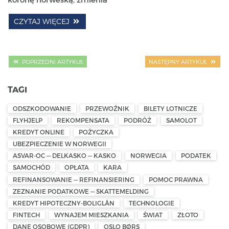
CZYTAJ WIĘCEJ
POPRZEDNI ARTYKUŁ
NASTĘPNY ARTYKUŁ
TAGI
ODSZKODOWANIE
PRZEWOŹNIK
BILETY LOTNICZE
FLYHJELP
REKOMPENSATA
PODRÓŻ
SAMOLOT
KREDYT ONLINE
POŻYCZKA
UBEZPIECZENIE W NORWEGII
ASVAR-OC — DELKASKO — KASKO
NORWEGIA
PODATEK
SAMOCHÓD
OPŁATA
KARA
REFINANSOWANIE — REFINANSIERING
POMOC PRAWNA
ZEZNANIE PODATKOWE — SKATTEMELDING
KREDYT HIPOTECZNY-BOLIGLÅN
TECHNOLOGIE
FINTECH
WYNAJEM MIESZKANIA
ŚWIAT
ZŁOTO
DANE OSOBOWE (GDPR)
OSLO BØRS