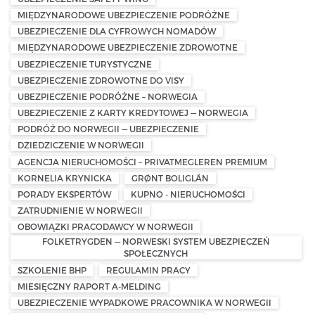
MIĘDZYNARODOWE UBEZPIECZENIE PODRÓŻNE
UBEZPIECZENIE DLA CYFROWYCH NOMADÓW
MIĘDZYNARODOWE UBEZPIECZENIE ZDROWOTNE
UBEZPIECZENIE TURYSTYCZNE
UBEZPIECZENIE ZDROWOTNE DO VISY
UBEZPIECZENIE PODRÓŻNE – NORWEGIA
UBEZPIECZENIE Z KARTY KREDYTOWEJ — NORWEGIA
PODRÓŻ DO NORWEGII — UBEZPIECZENIE
DZIEDZICZENIE W NORWEGII
AGENCJA NIERUCHOMOŚCI – PRIVATMEGLEREN PREMIUM
KORNELIA KRYNICKA
GRØNT BOLIGLÅN
PORADY EKSPERTÓW
KUPNO - NIERUCHOMOŚCI
ZATRUDNIENIE W NORWEGII
OBOWIĄZKI PRACODAWCY W NORWEGII
FOLKETRYGDEN — NORWESKI SYSTEM UBEZPIECZEŃ
SPOŁECZNYCH
SZKOLENIE BHP
REGULAMIN PRACY
MIESIĘCZNY RAPORT A-MELDING
UBEZPIECZENIE WYPADKOWE PRACOWNIKA W NORWEGII