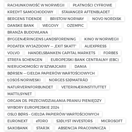
RACHUNKOWOŚĆ W NORWEGII
PŁATNOŚCI CYFROWE
KREDYT SAMOCHODOWY
STAVANGER AFTENBLADET
BERGENS TIDENDE
BRISTOW NORWAY
NOVO NORDISK
DANSKE BANK
WEGOVY
OZEMPIC
BRANŻA BUDOWLANA
BYGGENÆRINGENS LANDSFORENING
KINO W NORWEGII
PODATEK WYJAZDOWY — „EXIT SKATT”
ALIEXPRESS
VOLVO
HANDELSBANKEN CAPITAL MARKETS
FORBES
STREFA SCHENGEN
EUROPEJSKI BANK CENTRALNY (EBC)
NIERUCHOMOŚCI W SZWAJCARII
DANIA
BØRSEN — GIEŁDA PAPIERÓW WARTOŚCIOWYCH
ŁOSOŚ NORWESKI
NORGES SJØMATRÅD
NATURVERNFORBUNDET
VETERINÆRINSTITUTTET
MATTILSYNET
ORGAN DS. PRZECIWDZIAŁANIA PRANIU PIENIĘDZY
WYBORY EUROPEJSKIE 2024
OSLO BØRS – GIEŁDA PAPIERÓW WARTOŚCIOWYCH
EURONEXT
eTORO
SJØLYST INVESTORS
MICROSOFT
SAXOBANK
STARJK
ABSENCJA PRACOWNICZA