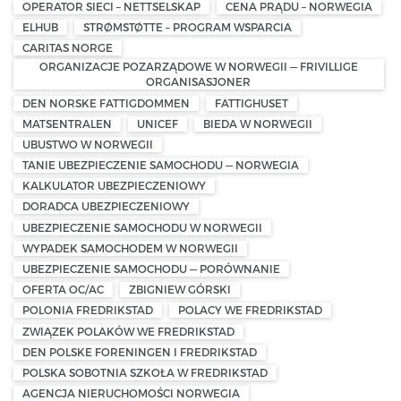
OPERATOR SIECI – NETTSELSKAP
CENA PRĄDU – NORWEGIA
ELHUB
STRØMSTØTTE – PROGRAM WSPARCIA
CARITAS NORGE
ORGANIZACJE POZARZĄDOWE W NORWEGII — FRIVILLIGE
ORGANISASJONER
DEN NORSKE FATTIGDOMMEN
FATTIGHUSET
MATSENTRALEN
UNICEF
BIEDA W NORWEGII
UBUSTWO W NORWEGII
TANIE UBEZPIECZENIE SAMOCHODU — NORWEGIA
KALKULATOR UBEZPIECZENIOWY
DORADCA UBEZPIECZENIOWY
UBEZPIECZENIE SAMOCHODU W NORWEGII
WYPADEK SAMOCHODEM W NORWEGII
UBEZPIECZENIE SAMOCHODU — PORÓWNANIE
OFERTA OC/AC
ZBIGNIEW GÓRSKI
POLONIA FREDRIKSTAD
POLACY WE FREDRIKSTAD
ZWIĄZEK POLAKÓW WE FREDRIKSTAD
DEN POLSKE FORENINGEN I FREDRIKSTAD
POLSKA SOBOTNIA SZKOŁA W FREDRIKSTAD
AGENCJA NIERUCHOMOŚCI NORWEGIA