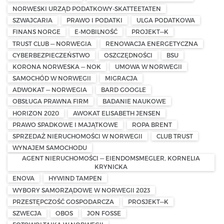
NORWESKI URZĄD PODATKOWY-SKATTEETATEN
SZWAJCARIA
PRAWO I PODATKI
ULGA PODATKOWA
FINANS NORGE
E-MOBILNOŚĆ
PROJEKT—K
TRUST CLUB — NORWEGIA
RENOWACJA ENERGETYCZNA
CYBERBEZPIECZEŃSTWO
OSZCZĘDNOŚCI
BSU
KORONA NORWESKA — NOK
UMOWA W NORWEGII
SAMOCHÓD W NORWEGII
MIGRACJA
ADWOKAT — NORWEGIA
BARD GOOGLE
OBSŁUGA PRAWNA FIRM
BADANIE NAUKOWE
HORIZON 2020
AWOKAT ELISABETH JENSEN
PRAWO SPADKOWE I MAJĄTKOWE
ROPA BRENT
SPRZEDAŻ NIERUCHOMOŚCI W NORWEGII
CLUB TRUST
WYNAJEM SAMOCHODU
AGENT NIERUCHOMOŚCI — EIENDOMSMEGLER, KORNELIA
KRYNICKA
ENOVA
HYWIND TAMPEN
WYBORY SAMORZĄDOWE W NORWEGII 2023
PRZESTĘPCZOŚĆ GOSPODARCZA
PROSJEKT—K
SZWECJA
OBOS
JON FOSSE