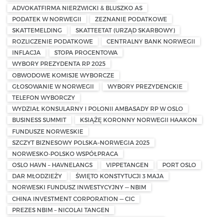
ADVOKATFIRMA NIERZWICKI & BLUSZKO AS
PODATEK W NORWEGII
ZEZNANIE PODATKOWE
SKATTEMELDING
SKATTEETAT (URZĄD SKARBOWY)
ROZLICZENIE PODATKOWE
CENTRALNY BANK NORWEGII
INFLACJA
STOPA PROCENTOWA
WYBORY PREZYDENTA RP 2025
OBWODOWE KOMISJE WYBORCZE
GŁOSOWANIE W NORWEGII
WYBORY PREZYDENCKIE
TELEFON WYBORCZY
WYDZIAŁ KONSULARNY I POLONII AMBASADY RP W OSLO
BUSINESS SUMMIT
KSIĄŻĘ KORONNY NORWEGII HAAKON
FUNDUSZE NORWESKIE
SZCZYT BIZNESOWY POLSKA–NORWEGIA 2025
NORWESKO-POLSKO WSPÓŁPRACA
OSLO HAVN – HAVNELANGS
VIPPETANGEN
PORT OSLO
DAR MŁODZIEŻY
ŚWIĘTO KONSTYTUCJI 3 MAJA
NORWESKI FUNDUSZ INWESTYCYJNY — NBIM
CHINA INVESTMENT CORPORATION — CIC
PREZES NBIM – NICOLAI TANGEN