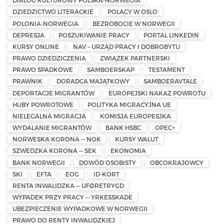
DIALOG KULTUROWY POLSKA-NORWEGIA
DZIEDZICTWO LITERACKIE
POLACY W OSLO
POLONIA-NORWEGIA
BEZROBOCIE W NORWEGII
DEPRESJA
POSZUKIWANIE PRACY
PORTAL LINKEDIN
KURSY ONLINE
NAV – URZĄD PRACY I DOBROBYTU
PRAWO DZIEDZICZENIA
ZWIĄZEK PARTNERSKI
PRAWO SPADKOWE
SAMBOERSKAP
TESTAMENT
PRAWNIK
DORADCA MAJĄTKOWY
SAMBOERAVTALE
DEPORTACJE MIGRANTÓW
EUROPEJSKI NAKAZ POWROTU
HUBY POWROTOWE
POLITYKA MIGRACYJNA UE
NIELEGALNA MIGRACJA
KOMISJA EUROPESJKA
WYDALANIE MIGRANTÓW
BANK HSBC
OPEC+
NORWESKA KORONA — NOK
KURSY WALUT
SZWEDZKA KORONA — SEK
EKONOMIA
BANK NORWEGII
DOWÓD OSOBISTY
OBCOKRAJOWCY
SKI
EFTA
EOG
ID-KORT
RENTA INWALIDZKA — UFØRETRYGD
WYPADEK PRZY PRACY — YRKESSKADE
UBEZPIECZENIE WYPADKOWE W NORWEGII
PRAWO DO RENTY INWALIDZKIEJ