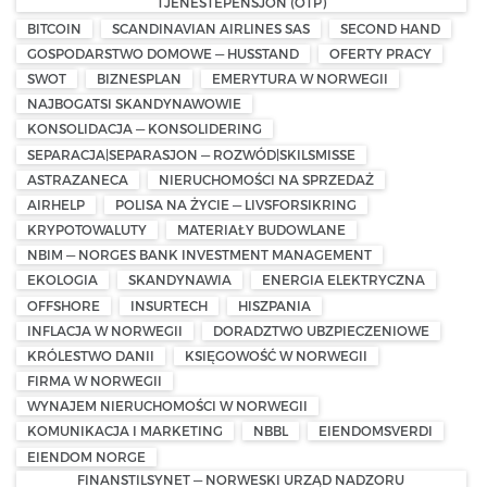
TJENESTEPENSJON (OTP)
BITCOIN
SCANDINAVIAN AIRLINES SAS
SECOND HAND
GOSPODARSTWO DOMOWE — HUSSTAND
OFERTY PRACY
SWOT
BIZNESPLAN
EMERYTURA W NORWEGII
NAJBOGATSI SKANDYNAWOWIE
KONSOLIDACJA — KONSOLIDERING
SEPARACJA|SEPARASJON — ROZWÓD|SKILSMISSE
ASTRAZANECA
NIERUCHOMOŚCI NA SPRZEDAŻ
AIRHELP
POLISA NA ŻYCIE — LIVSFORSIKRING
KRYPOTOWALUTY
MATERIAŁY BUDOWLANE
NBIM — NORGES BANK INVESTMENT MANAGEMENT
EKOLOGIA
SKANDYNAWIA
ENERGIA ELEKTRYCZNA
OFFSHORE
INSURTECH
HISZPANIA
INFLACJA W NORWEGII
DORADZTWO UBZPIECZENIOWE
KRÓLESTWO DANII
KSIĘGOWOŚĆ W NORWEGII
FIRMA W NORWEGII
WYNAJEM NIERUCHOMOŚCI W NORWEGII
KOMUNIKACJA I MARKETING
NBBL
EIENDOMSVERDI
EIENDOM NORGE
FINANSTILSYNET — NORWESKI URZĄD NADZORU