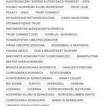
ELEKTRONICZNY SYSTEM AUTORYZACJI PODRÓŻY — ESTA
POLSKO-NORWESKI KLUBU BIZNESOWY
TRUST CLUB
POLACY — OSLO
TRUST CONNECT
WYDARZENIE NETWORKINGOWE
KAMIL MAJKOWSKI
STOWARZYSZNIE TRUST
PARTNERSTWA BIZNESOWE NORWEGIA
TRUST CONNECT 2025
YOUPLUS – NORWEGIA
TOWARZYSTWO UBEZPIECZENIOWE
FIRMA UBEZPIECZENIOWA
SÖDERBERG & PARTNERS
FINANS WATCH
DUN & BRADSTREET NORWAY
BAROMETR KONIUNKTURY GOSPODARCZEJ
BANKRUCTWA
SEKTOR NIERUCHOMOŚCI
BRANŻA BUDOWLANA NORWEGIA
ANALIZA RYNKOWA
GOSPODARKA NORWEGII
RÖSTIGRABEN
KONFEDERACJA SZWAJCARSKA
SANKT GALLEN
BIO SUISSE
ZURYCH
APPENZELL
GENEWA
LOZANNA
LUCERNA
RÓŻNORODNOŚĆ JĘZYKOWA
NORWESKI KLUBU W SZWAJCARII — NORGESKLUBBEN SVEITS
GOSPODARKA SZWAJCARII
BANKI W SZWAJCARII
UBEZPIECZENIE SAFETY WING