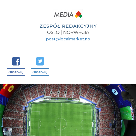
ZESPÓŁ REDAKCYJNY
OSLO | NORWEGIA
post@localmarket.no
Obserwuj
Obserwuj