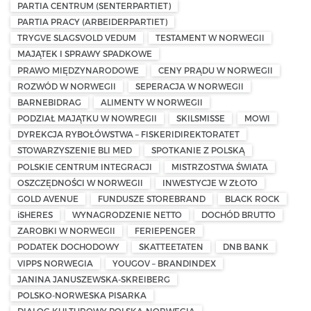
PARTIA CENTRUM (SENTERPARTIET)
PARTIA PRACY (ARBEIDERPARTIET)
TRYGVE SLAGSVOLD VEDUM
TESTAMENT W NORWEGII
MAJĄTEK I SPRAWY SPADKOWE
PRAWO MIĘDZYNARODOWE
CENY PRĄDU W NORWEGII
ROZWÓD W NORWEGII
SEPERACJA W NORWEGII
BARNEBIDRAG
ALIMENTY W NORWEGII
PODZIAŁ MAJĄTKU W NOWREGII
SKILSMISSE
MOWI
DYREKCJA RYBOŁÓWSTWA – FISKERIDIREKTORATET
STOWARZYSZENIE BLI MED
SPOTKANIE Z POLSKĄ
POLSKIE CENTRUM INTEGRACJI
MISTRZOSTWA ŚWIATA
OSZCZĘDNOŚCI W NORWEGII
INWESTYCJE W ZŁOTO
GOLD AVENUE
FUNDUSZE STOREBRAND
BLACK ROCK
iSHERES
WYNAGRODZENIE NETTO
DOCHÓD BRUTTO
ZAROBKI W NORWEGII
FERIEPENGER
PODATEK DOCHODOWY
SKATTEETATEN
DNB BANK
VIPPS NORWEGIA
YOUGOV – BRANDINDEX
JANINA JANUSZEWSKA-SKREIBERG
POLSKO-NORWESKA PISARKA