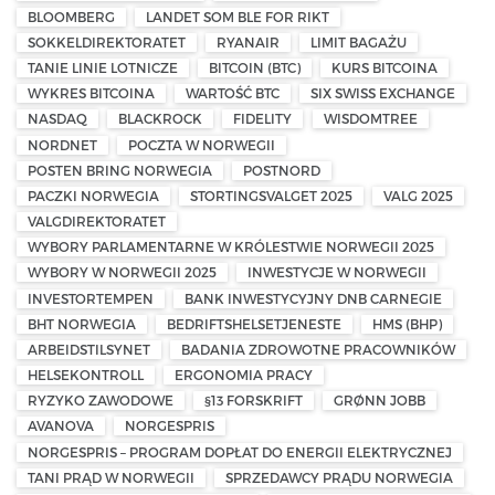
BLOOMBERG
LANDET SOM BLE FOR RIKT
SOKKELDIREKTORATET
RYANAIR
LIMIT BAGAŻU
TANIE LINIE LOTNICZE
BITCOIN (BTC)
KURS BITCOINA
WYKRES BITCOINA
WARTOŚĆ BTC
SIX SWISS EXCHANGE
NASDAQ
BLACKROCK
FIDELITY
WISDOMTREE
NORDNET
POCZTA W NORWEGII
POSTEN BRING NORWEGIA
POSTNORD
PACZKI NORWEGIA
STORTINGSVALGET 2025
VALG 2025
VALGDIREKTORATET
WYBORY PARLAMENTARNE W KRÓLESTWIE NORWEGII 2025
WYBORY W NORWEGII 2025
INWESTYCJE W NORWEGII
INVESTORTEMPEN
BANK INWESTYCYJNY DNB CARNEGIE
BHT NORWEGIA
BEDRIFTSHELSETJENESTE
HMS (BHP)
ARBEIDSTILSYNET
BADANIA ZDROWOTNE PRACOWNIKÓW
HELSEKONTROLL
ERGONOMIA PRACY
RYZYKO ZAWODOWE
§13 FORSKRIFT
GRØNN JOBB
AVANOVA
NORGESPRIS
NORGESPRIS – PROGRAM DOPŁAT DO ENERGII ELEKTRYCZNEJ
TANI PRĄD W NORWEGII
SPRZEDAWCY PRĄDU NORWEGIA