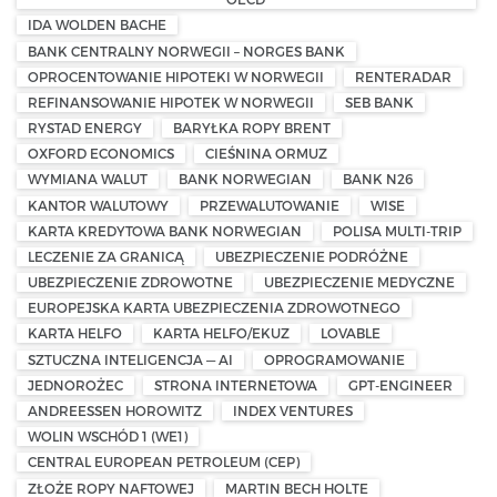
IDA WOLDEN BACHE
BANK CENTRALNY NORWEGII – NORGES BANK
OPROCENTOWANIE HIPOTEKI W NORWEGII
RENTERADAR
REFINANSOWANIE HIPOTEK W NORWEGII
SEB BANK
RYSTAD ENERGY
BARYŁKA ROPY BRENT
OXFORD ECONOMICS
CIEŚNINA ORMUZ
WYMIANA WALUT
BANK NORWEGIAN
BANK N26
KANTOR WALUTOWY
PRZEWALUTOWANIE
WISE
KARTA KREDYTOWA BANK NORWEGIAN
POLISA MULTI-TRIP
LECZENIE ZA GRANICĄ
UBEZPIECZENIE PODRÓŻNE
UBEZPIECZENIE ZDROWOTNE
UBEZPIECZENIE MEDYCZNE
EUROPEJSKA KARTA UBEZPIECZENIA ZDROWOTNEGO
KARTA HELFO
KARTA HELFO/EKUZ
LOVABLE
SZTUCZNA INTELIGENCJA — AI
OPROGRAMOWANIE
JEDNOROŻEC
STRONA INTERNETOWA
GPT-ENGINEER
ANDREESSEN HOROWITZ
INDEX VENTURES
WOLIN WSCHÓD 1 (WE1)
CENTRAL EUROPEAN PETROLEUM (CEP)
ZŁOŻE ROPY NAFTOWEJ
MARTIN BECH HOLTE