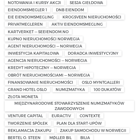
NOTOWANIA I KURSY AKCJI
SESJA GIEŁDOWA
EIENDOMSMEGLER 1
DNB EIENDOM
EIE EIENDOMSMEGLING
KROGSVEEN NIERUCHOMOŚCI
PRIVATMEGLEREN
AKTIV EIENDOMSMEGLING
KARTVERKET — SEEIENDOM.NO
KUPNO NIERUCHOMOŚCI NORWEGIA
AGENT NIERUCHOMOŚCI — NORWEGIA
INWESTYCJA KAPITAŁOWA
DORADCA INWESTYCYJNY
AGENCJA NIERUCHOMOŚCI — NORWEGIA
KREDYT HIPOTECZNY — NORWEGIA
OBRÓT NIERUCHOMOŚCIAMI — NORWEGIA
FINANSOWANIE NIERUCHOMOŚCI
OSLO MYNTGALLERI
GRAND HOTEL OSLO
NUMIZMATYKA
100 DUKATÓW
ZŁOTA MONETA
MIĘDZYNARODOWE STOWARZYSZENIE NUMIZMATYKÓW
ZAWODOWYCH
VENTURE CAPITAL
EURACTIV
CONTEXTE
TWORZENIE SPÓŁEK
PLAN DLA START-UPÓW
REKLAMACJA ZAKUPU
ZAKUP SAMOCHODU W NORWEGII
BERTEL O. STEEN
MØLLER BIL
BILIA