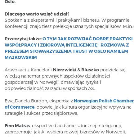
Oslo.
Dlaczego warto wziąć udział?
Spotkania z ekspertami i praktykami biznesu: W programie
konferencji znajdziesz prelekcje uznanych specjalistów. M.in.:
Przeczytaj także:
O TYM JAK ROZWIJAĆ DOBRE PRAKTYKI
WSPÓŁPRACY I ZBIOROWĄ INTELIGENCJĘ | ROZMOWA Z
PREZESEM STOWARZYSZENIA TRUST W OSLO KAMILEM
MAJKOWSKIM
Adwokaci z Kancelarii
Nierzwicki & Bluszko
podzielą się
wiedzą na temat prawnych aspektów działalności
gospodarczej w Norwegii, omawiając ryzyka i
odpowiedzialność zarządu w spółkach AS.
Ewa Danela Burdon, ekspertka z
Norwegian Polish Chamber
of Commerce
, opowie, jak kultura organizacyjna wpływa na
strategię i sukces przedsiębiorstwa.
Finn Matras
, ekspert w dziedzinie sztucznej inteligencji,
zaprezentuje, jak AI wspiera rozwój biznesów w Norwegii.