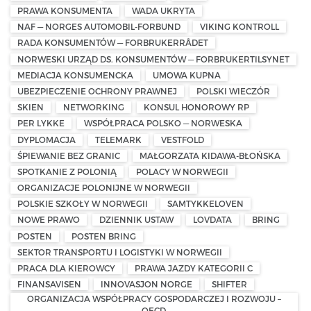
PRAWA KONSUMENTA
WADA UKRYTA
NAF — NORGES AUTOMOBIL-FORBUND
VIKING KONTROLL
RADA KONSUMENTÓW — FORBRUKERRÅDET
NORWESKI URZĄD DS. KONSUMENTÓW — FORBRUKERTILSYNET
MEDIACJA KONSUMENCKA
UMOWA KUPNA
UBEZPIECZENIE OCHRONY PRAWNEJ
POLSKI WIECZÓR
SKIEN
NETWORKING
KONSUL HONOROWY RP
PER LYKKE
WSPÓŁPRACA POLSKO — NORWESKA
DYPLOMACJA
TELEMARK
VESTFOLD
ŚPIEWANIE BEZ GRANIC
MAŁGORZATA KIDAWA-BŁOŃSKA
SPOTKANIE Z POLONIĄ
POLACY W NORWEGII
ORGANIZACJE POLONIJNE W NORWEGII
POLSKIE SZKOŁY W NORWEGII
SAMTYKKELOVEN
NOWE PRAWO
DZIENNIK USTAW
LOVDATA
BRING
POSTEN
POSTEN BRING
SEKTOR TRANSPORTU I LOGISTYKI W NORWEGII
PRACA DLA KIEROWCY
PRAWA JAZDY KATEGORII C
FINANSAVISEN
INNOVASJON NORGE
SHIFTER
ORGANIZACJA WSPÓŁPRACY GOSPODARCZEJ I ROZWOJU –
OECD