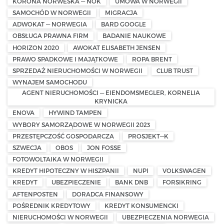
KORONA NORWESKA — NOK
UMOWA W NORWEGII
SAMOCHÓD W NORWEGII
MIGRACJA
ADWOKAT — NORWEGIA
BARD GOOGLE
OBSŁUGA PRAWNA FIRM
BADANIE NAUKOWE
HORIZON 2020
AWOKAT ELISABETH JENSEN
PRAWO SPADKOWE I MAJĄTKOWE
ROPA BRENT
SPRZEDAŻ NIERUCHOMOŚCI W NORWEGII
CLUB TRUST
WYNAJEM SAMOCHODU
AGENT NIERUCHOMOŚCI — EIENDOMSMEGLER, KORNELIA
KRYNICKA
ENOVA
HYWIND TAMPEN
WYBORY SAMORZĄDOWE W NORWEGII 2023
PRZESTĘPCZOŚĆ GOSPODARCZA
PROSJEKT—K
SZWECJA
OBOS
JON FOSSE
FOTOWOLTAIKA W NORWEGII
KREDYT HIPOTECZNY W HISZPANII
NUPI
VOLKSWAGEN
KREDYT
UBEZPIECZENIE
BANK DNB
FORSIKRING
AFTENPOSTEN
DORADCA FINANSOWY
POŚREDNIK KREDYTOWY
KREDYT KONSUMENCKI
NIERUCHOMOŚCI W NORWEGII
UBEZPIECZENIA NORWEGIA