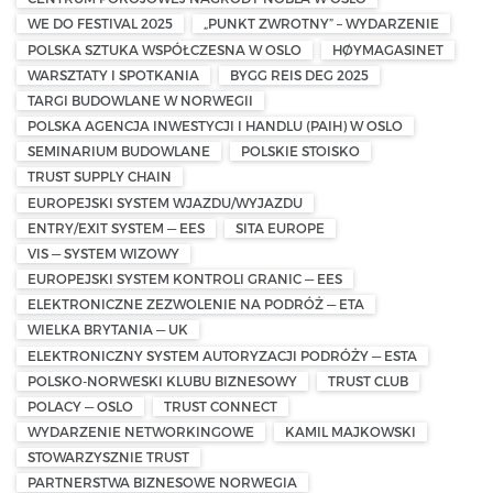
WE DO FESTIVAL 2025
„PUNKT ZWROTNY” – WYDARZENIE
POLSKA SZTUKA WSPÓŁCZESNA W OSLO
HØYMAGASINET
WARSZTATY I SPOTKANIA
BYGG REIS DEG 2025
TARGI BUDOWLANE W NORWEGII
POLSKA AGENCJA INWESTYCJI I HANDLU (PAIH) W OSLO
SEMINARIUM BUDOWLANE
POLSKIE STOISKO
TRUST SUPPLY CHAIN
EUROPEJSKI SYSTEM WJAZDU/WYJAZDU
ENTRY/EXIT SYSTEM — EES
SITA EUROPE
VIS — SYSTEM WIZOWY
EUROPEJSKI SYSTEM KONTROLI GRANIC — EES
ELEKTRONICZNE ZEZWOLENIE NA PODRÓŻ — ETA
WIELKA BRYTANIA — UK
ELEKTRONICZNY SYSTEM AUTORYZACJI PODRÓŻY — ESTA
POLSKO-NORWESKI KLUBU BIZNESOWY
TRUST CLUB
POLACY — OSLO
TRUST CONNECT
WYDARZENIE NETWORKINGOWE
KAMIL MAJKOWSKI
STOWARZYSZNIE TRUST
PARTNERSTWA BIZNESOWE NORWEGIA