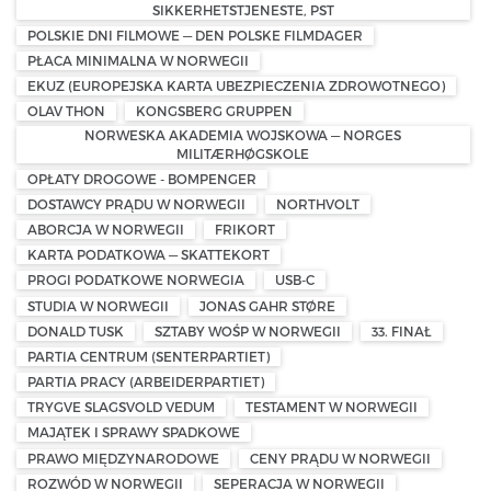
SIKKERHETSTJENESTE, PST
POLSKIE DNI FILMOWE — DEN POLSKE FILMDAGER
PŁACA MINIMALNA W NORWEGII
EKUZ (EUROPEJSKA KARTA UBEZPIECZENIA ZDROWOTNEGO)
OLAV THON
KONGSBERG GRUPPEN
NORWESKA AKADEMIA WOJSKOWA — NORGES
MILITÆRHØGSKOLE
OPŁATY DROGOWE - BOMPENGER
DOSTAWCY PRĄDU W NORWEGII
NORTHVOLT
ABORCJA W NORWEGII
FRIKORT
KARTA PODATKOWA — SKATTEKORT
PROGI PODATKOWE NORWEGIA
USB-C
STUDIA W NORWEGII
JONAS GAHR STØRE
DONALD TUSK
SZTABY WOŚP W NORWEGII
33. FINAŁ
PARTIA CENTRUM (SENTERPARTIET)
PARTIA PRACY (ARBEIDERPARTIET)
TRYGVE SLAGSVOLD VEDUM
TESTAMENT W NORWEGII
MAJĄTEK I SPRAWY SPADKOWE
PRAWO MIĘDZYNARODOWE
CENY PRĄDU W NORWEGII
ROZWÓD W NORWEGII
SEPERACJA W NORWEGII