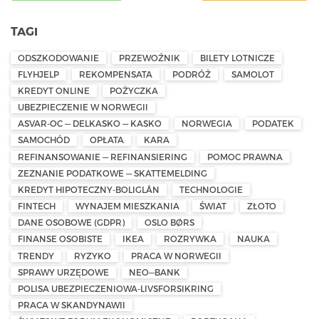
TAGI
ODSZKODOWANIE
PRZEWOŹNIK
BILETY LOTNICZE
FLYHJELP
REKOMPENSATA
PODRÓŻ
SAMOLOT
KREDYT ONLINE
POŻYCZKA
UBEZPIECZENIE W NORWEGII
ASVAR-OC — DELKASKO — KASKO
NORWEGIA
PODATEK
SAMOCHÓD
OPŁATA
KARA
REFINANSOWANIE — REFINANSIERING
POMOC PRAWNA
ZEZNANIE PODATKOWE — SKATTEMELDING
KREDYT HIPOTECZNY-BOLIGLÅN
TECHNOLOGIE
FINTECH
WYNAJEM MIESZKANIA
ŚWIAT
ZŁOTO
DANE OSOBOWE (GDPR)
OSLO BØRS
FINANSE OSOBISTE
IKEA
ROZRYWKA
NAUKA
TRENDY
RYZYKO
PRACA W NORWEGII
SPRAWY URZĘDOWE
NEO—BANK
POLISA UBEZPIECZENIOWA-LIVSFORSIKRING
PRACA W SKANDYNAWII