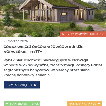
NIERUCHOMOŚCI I MAJĄTEK
21 marzec 2026
CORAZ WIĘCEJ OBCOKRAJOWCÓW KUPUJE
NORWESKIE — HYTTY
Rynek nieruchomości rekreacyjnych w Norwegii
wchodzi w okres wyraźnej transformacji. Rosnący udział
zagranicznych nabywców, wspierany przez słabą
koronę norweską, zmienia
CZYTAJ WIĘCEJ
POPRZEDNI ARTYKUŁ
NASTĘPNY ARTYKUŁ