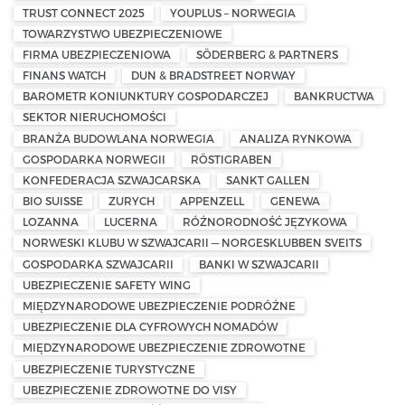
TRUST CONNECT 2025
YOUPLUS – NORWEGIA
TOWARZYSTWO UBEZPIECZENIOWE
FIRMA UBEZPIECZENIOWA
SÖDERBERG & PARTNERS
FINANS WATCH
DUN & BRADSTREET NORWAY
BAROMETR KONIUNKTURY GOSPODARCZEJ
BANKRUCTWA
SEKTOR NIERUCHOMOŚCI
BRANŻA BUDOWLANA NORWEGIA
ANALIZA RYNKOWA
GOSPODARKA NORWEGII
RÖSTIGRABEN
KONFEDERACJA SZWAJCARSKA
SANKT GALLEN
BIO SUISSE
ZURYCH
APPENZELL
GENEWA
LOZANNA
LUCERNA
RÓŻNORODNOŚĆ JĘZYKOWA
NORWESKI KLUBU W SZWAJCARII — NORGESKLUBBEN SVEITS
GOSPODARKA SZWAJCARII
BANKI W SZWAJCARII
UBEZPIECZENIE SAFETY WING
MIĘDZYNARODOWE UBEZPIECZENIE PODRÓŻNE
UBEZPIECZENIE DLA CYFROWYCH NOMADÓW
MIĘDZYNARODOWE UBEZPIECZENIE ZDROWOTNE
UBEZPIECZENIE TURYSTYCZNE
UBEZPIECZENIE ZDROWOTNE DO VISY