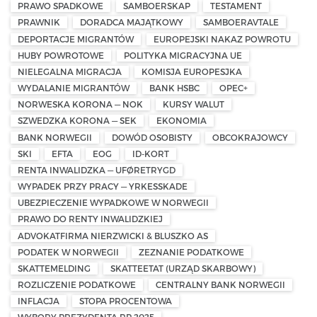
PRAWO SPADKOWE
SAMBOERSKAP
TESTAMENT
PRAWNIK
DORADCA MAJĄTKOWY
SAMBOERAVTALE
DEPORTACJE MIGRANTÓW
EUROPEJSKI NAKAZ POWROTU
HUBY POWROTOWE
POLITYKA MIGRACYJNA UE
NIELEGALNA MIGRACJA
KOMISJA EUROPESJKA
WYDALANIE MIGRANTÓW
BANK HSBC
OPEC+
NORWESKA KORONA — NOK
KURSY WALUT
SZWEDZKA KORONA — SEK
EKONOMIA
BANK NORWEGII
DOWÓD OSOBISTY
OBCOKRAJOWCY
SKI
EFTA
EOG
ID-KORT
RENTA INWALIDZKA — UFØRETRYGD
WYPADEK PRZY PRACY — YRKESSKADE
UBEZPIECZENIE WYPADKOWE W NORWEGII
PRAWO DO RENTY INWALIDZKIEJ
ADVOKATFIRMA NIERZWICKI & BLUSZKO AS
PODATEK W NORWEGII
ZEZNANIE PODATKOWE
SKATTEMELDING
SKATTEETAT (URZĄD SKARBOWY)
ROZLICZENIE PODATKOWE
CENTRALNY BANK NORWEGII
INFLACJA
STOPA PROCENTOWA