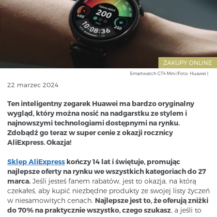
ZAKUPY ONLINE
Smartwatch GT4 Mini.(Foto: Huawei )
22 marzec 2024
Ten inteligentny zegarek Huawei ma bardzo oryginalny
wygląd, który można nosić na nadgarstku ze stylem i
najnowszymi technologiami dostępnymi na rynku.
Zdobądź go teraz w super cenie z okazji rocznicy
AliExpress. Okazja!
Sklep AliExpress
kończy 14 lat i świętuje, promując
najlepsze oferty na rynku we wszystkich kategoriach do 27
marca.
Jeśli jesteś fanem rabatów, jest to okazja, na którą
czekałeś, aby kupić niezbędne produkty ze swojej listy życzeń
w niesamowitych cenach.
Najlepsze jest to, że oferują zniżki
do 70% na praktycznie wszystko, czego szukasz
, a jeśli to