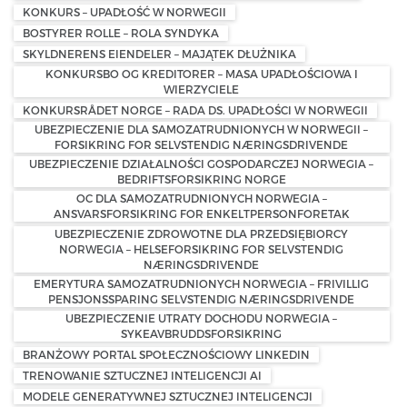
KONKURS – UPADŁOŚĆ W NORWEGII
BOSTYRER ROLLE – ROLA SYNDYKA
SKYLDNERENS EIENDELER – MAJĄTEK DŁUŻNIKA
KONKURSBO OG KREDITORER – MASA UPADŁOŚCIOWA I
WIERZYCIELE
KONKURSRÅDET NORGE – RADA DS. UPADŁOŚCI W NORWEGII
UBEZPIECZENIE DLA SAMOZATRUDNIONYCH W NORWEGII –
FORSIKRING FOR SELVSTENDIG NÆRINGSDRIVENDE
UBEZPIECZENIE DZIAŁALNOŚCI GOSPODARCZEJ NORWEGIA –
BEDRIFTSFORSIKRING NORGE
OC DLA SAMOZATRUDNIONYCH NORWEGIA –
ANSVARSFORSIKRING FOR ENKELTPERSONFORETAK
UBEZPIECZENIE ZDROWOTNE DLA PRZEDSIĘBIORCY
NORWEGIA – HELSEFORSIKRING FOR SELVSTENDIG
NÆRINGSDRIVENDE
EMERYTURA SAMOZATRUDNIONYCH NORWEGIA – FRIVILLIG
PENSJONSSPARING SELVSTENDIG NÆRINGSDRIVENDE
UBEZPIECZENIE UTRATY DOCHODU NORWEGIA –
SYKEAVBRUDDSFORSIKRING
BRANŻOWY PORTAL SPOŁECZNOŚCIOWY LINKEDIN
TRENOWANIE SZTUCZNEJ INTELIGENCJI AI
MODELE GENERATYWNEJ SZTUCZNEJ INTELIGENCJI