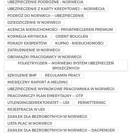
UBEZPIECZENIE PODRÓŻNE – NORWEGIA
UBEZPIECZENIE Z KARTY KREDYTOWEJ — NORWEGIA
PODRÓŻ DO NORWEGII — UBEZPIECZENIE
DZIEDZICZENIE W NORWEGII
AGENCJA NIERUCHOMOŚCI – PRIVATMEGLEREN PREMIUM
KORNELIA KRYNICKA
GRØNT BOLIGLÅN
PORADY EKSPERTÓW
KUPNO - NIERUCHOMOŚCI
ZATRUDNIENIE W NORWEGII
OBOWIĄZKI PRACODAWCY W NORWEGII
FOLKETRYGDEN — NORWESKI SYSTEM UBEZPIECZEŃ
SPOŁECZNYCH
SZKOLENIE BHP
REGULAMIN PRACY
MIESIĘCZNY RAPORT A-MELDING
UBEZPIECZENIE WYPADKOWE PRACOWNIKA W NORWEGII
PRACOWNICZY PLAN EMERYTALNY — OTP
UTLENDINGSDIREKTORATET — UDI
PERMITTERING
REJESTRACJA W UDI
ZASIŁEK DLA BEZROBOTNYCH W NORWEGII
LISTA PŁAC W NORWEGII
ZASIŁEK DLA BEZROBOTNYCH W NORWEGII — DAGPENGER