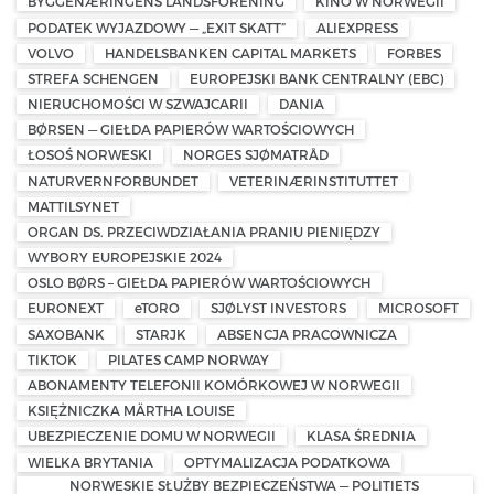
BYGGENÆRINGENS LANDSFORENING
KINO W NORWEGII
PODATEK WYJAZDOWY — „EXIT SKATT”
ALIEXPRESS
VOLVO
HANDELSBANKEN CAPITAL MARKETS
FORBES
STREFA SCHENGEN
EUROPEJSKI BANK CENTRALNY (EBC)
NIERUCHOMOŚCI W SZWAJCARII
DANIA
BØRSEN — GIEŁDA PAPIERÓW WARTOŚCIOWYCH
ŁOSOŚ NORWESKI
NORGES SJØMATRÅD
NATURVERNFORBUNDET
VETERINÆRINSTITUTTET
MATTILSYNET
ORGAN DS. PRZECIWDZIAŁANIA PRANIU PIENIĘDZY
WYBORY EUROPEJSKIE 2024
OSLO BØRS – GIEŁDA PAPIERÓW WARTOŚCIOWYCH
EURONEXT
eTORO
SJØLYST INVESTORS
MICROSOFT
SAXOBANK
STARJK
ABSENCJA PRACOWNICZA
TIKTOK
PILATES CAMP NORWAY
ABONAMENTY TELEFONII KOMÓRKOWEJ W NORWEGII
KSIĘŻNICZKA MÄRTHA LOUISE
UBEZPIECZENIE DOMU W NORWEGII
KLASA ŚREDNIA
WIELKA BRYTANIA
OPTYMALIZACJA PODATKOWA
NORWESKIE SŁUŻBY BEZPIECZEŃSTWA — POLITIETS