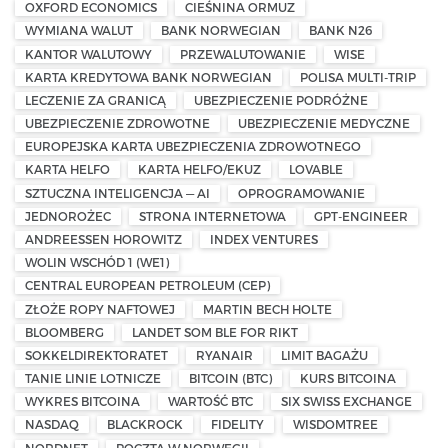
OXFORD ECONOMICS
CIEŚNINA ORMUZ
WYMIANA WALUT
BANK NORWEGIAN
BANK N26
KANTOR WALUTOWY
PRZEWALUTOWANIE
WISE
KARTA KREDYTOWA BANK NORWEGIAN
POLISA MULTI-TRIP
LECZENIE ZA GRANICĄ
UBEZPIECZENIE PODRÓŻNE
UBEZPIECZENIE ZDROWOTNE
UBEZPIECZENIE MEDYCZNE
EUROPEJSKA KARTA UBEZPIECZENIA ZDROWOTNEGO
KARTA HELFO
KARTA HELFO/EKUZ
LOVABLE
SZTUCZNA INTELIGENCJA — AI
OPROGRAMOWANIE
JEDNOROŻEC
STRONA INTERNETOWA
GPT-ENGINEER
ANDREESSEN HOROWITZ
INDEX VENTURES
WOLIN WSCHÓD 1 (WE1)
CENTRAL EUROPEAN PETROLEUM (CEP)
ZŁOŻE ROPY NAFTOWEJ
MARTIN BECH HOLTE
BLOOMBERG
LANDET SOM BLE FOR RIKT
SOKKELDIREKTORATET
RYANAIR
LIMIT BAGAŻU
TANIE LINIE LOTNICZE
BITCOIN (BTC)
KURS BITCOINA
WYKRES BITCOINA
WARTOŚĆ BTC
SIX SWISS EXCHANGE
NASDAQ
BLACKROCK
FIDELITY
WISDOMTREE
NORDNET
POCZTA W NORWEGII