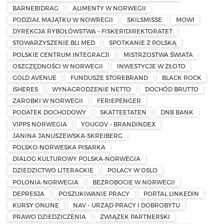
BARNEBIDRAG
ALIMENTY W NORWEGII
PODZIAŁ MAJĄTKU W NOWREGII
SKILSMISSE
MOWI
DYREKCJA RYBOŁÓWSTWA – FISKERIDIREKTORATET
STOWARZYSZENIE BLI MED
SPOTKANIE Z POLSKĄ
POLSKIE CENTRUM INTEGRACJI
MISTRZOSTWA ŚWIATA
OSZCZĘDNOŚCI W NORWEGII
INWESTYCJE W ZŁOTO
GOLD AVENUE
FUNDUSZE STOREBRAND
BLACK ROCK
iSHERES
WYNAGRODZENIE NETTO
DOCHÓD BRUTTO
ZAROBKI W NORWEGII
FERIEPENGER
PODATEK DOCHODOWY
SKATTEETATEN
DNB BANK
VIPPS NORWEGIA
YOUGOV – BRANDINDEX
JANINA JANUSZEWSKA-SKREIBERG
POLSKO-NORWESKA PISARKA
DIALOG KULTUROWY POLSKA-NORWEGIA
DZIEDZICTWO LITERACKIE
POLACY W OSLO
POLONIA-NORWEGIA
BEZROBOCIE W NORWEGII
DEPRESJA
POSZUKIWANIE PRACY
PORTAL LINKEDIN
KURSY ONLINE
NAV – URZĄD PRACY I DOBROBYTU
PRAWO DZIEDZICZENIA
ZWIĄZEK PARTNERSKI