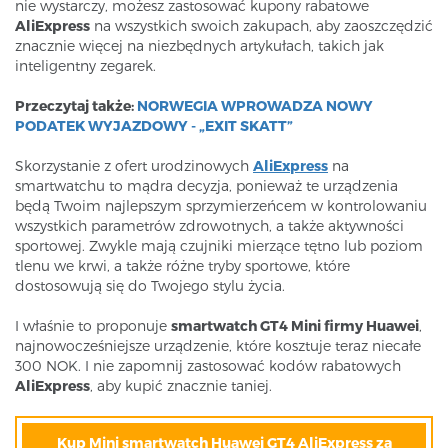
nie wystarczy, możesz zastosować kupony rabatowe
AliExpress
na wszystkich swoich zakupach, aby zaoszczędzić
znacznie więcej na niezbędnych artykułach, takich jak
inteligentny zegarek.
Przeczytaj także:
NORWEGIA WPROWADZA NOWY
PODATEK WYJAZDOWY - „EXIT SKATT”
Skorzystanie z ofert urodzinowych
AliExpress
na
smartwatchu to mądra decyzja, ponieważ te urządzenia
będą Twoim najlepszym sprzymierzeńcem w kontrolowaniu
wszystkich parametrów zdrowotnych, a także aktywności
sportowej. Zwykle mają czujniki mierzące tętno lub poziom
tlenu we krwi, a także różne tryby sportowe, które
dostosowują się do Twojego stylu życia.
I właśnie to proponuje
smartwatch GT4 Mini firmy Huawei
,
najnowocześniejsze urządzenie, które kosztuje teraz niecałe
300 NOK. I nie zapomnij zastosować kodów rabatowych
AliExpress
, aby kupić znacznie taniej.
Kup Mini smartwatch Huawei GT4 AliExpress za