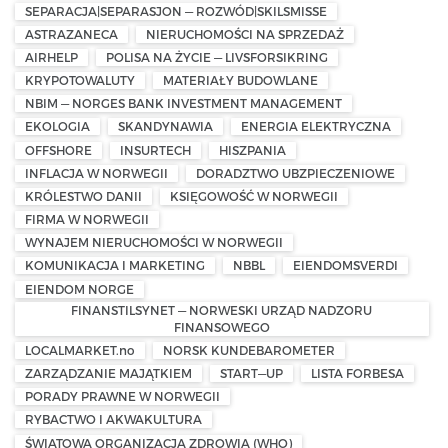
SEPARACJA|SEPARASJON — ROZWÓD|SKILSMISSE
ASTRAZANECA
NIERUCHOMOŚCI NA SPRZEDAŻ
AIRHELP
POLISA NA ŻYCIE — LIVSFORSIKRING
KRYPOTOWALUTY
MATERIAŁY BUDOWLANE
NBIM — NORGES BANK INVESTMENT MANAGEMENT
EKOLOGIA
SKANDYNAWIA
ENERGIA ELEKTRYCZNA
OFFSHORE
INSURTECH
HISZPANIA
INFLACJA W NORWEGII
DORADZTWO UBZPIECZENIOWE
KRÓLESTWO DANII
KSIĘGOWOŚĆ W NORWEGII
FIRMA W NORWEGII
WYNAJEM NIERUCHOMOŚCI W NORWEGII
KOMUNIKACJA I MARKETING
NBBL
EIENDOMSVERDI
EIENDOM NORGE
FINANSTILSYNET — NORWESKI URZĄD NADZORU
FINANSOWEGO
LOCALMARKET.no
NORSK KUNDEBAROMETER
ZARZĄDZANIE MAJĄTKIEM
START—UP
LISTA FORBESA
PORADY PRAWNE W NORWEGII
RYBACTWO I AKWAKULTURA
ŚWIATOWA ORGANIZACJA ZDROWIA (WHO)