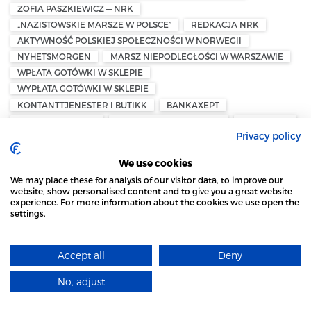
ZOFIA PASZKIEWICZ — NRK
„NAZISTOWSKIE MARSZE W POLSCE”
REDKACJA NRK
AKTYWNOŚĆ POLSKIEJ SPOŁECZNOŚCI W NORWEGII
NYHETSMORGEN
MARSZ NIEPODLEGŁOŚCI W WARSZAWIE
WPŁATA GOTÓWKI W SKLEPIE
WYPŁATA GOTÓWKI W SKLEPIE
KONTANTTJENESTER I BUTIKK
BANKAXEPT
NORGESGRUPPEN
PIENIĄDZE W NORWEGII
SKLEP KIWI
Privacy policy
SKLEP JOKER
SKLEP MENY
POCZTA W DANII
DANIA SKRZYNKI POCZTOWE
CYFRYZACJA POCZTY
We use cookies
POSTNORD DANIA
DAO
E-COMMERCE
We may place these for analysis of our visitor data, to improve our
DANSK AVIS OMDELING
website, show personalised content and to give you a great website
PODATEK OD MAJĄTKU — NORWEGIA
experience. For more information about the cookies we use open the
settings.
FORMUESSKATT — PODATEK OD MAJĄTKU
STRONA LOCAL MARKET WYKORZYSTUJE PLIKI
BIZNES PRYWATNY
PRZEDSIĘBIORCY W NORWEGII
COOKIES
NORWESKI SYSTEM PODATKOWY
UCIECZKA KAPITAŁU
Accept all
Deny
DOWIEDZ SIĘ WIĘCEJ
NORWEGIA — PODATEK MAJĄTKOWY
No, adjust
ØYSTEIN STRAY SPETALEN
MIGRACJA DO SZWECJI
ROZUMIEM
WYDALENIE ZE SZWECJI
POLITYKA MIGRACYJNA