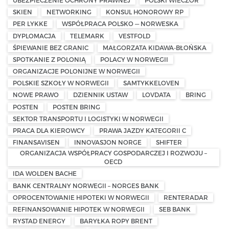
UBEZPIECZENIE OCHRONY PRAWNEJ
POLSKI WIECZÓR
SKIEN
NETWORKING
KONSUL HONOROWY RP
PER LYKKE
WSPÓŁPRACA POLSKO — NORWESKA
DYPLOMACJA
TELEMARK
VESTFOLD
ŚPIEWANIE BEZ GRANIC
MAŁGORZATA KIDAWA-BŁOŃSKA
SPOTKANIE Z POLONIĄ
POLACY W NORWEGII
ORGANIZACJE POLONIJNE W NORWEGII
POLSKIE SZKOŁY W NORWEGII
SAMTYKKELOVEN
NOWE PRAWO
DZIENNIK USTAW
LOVDATA
BRING
POSTEN
POSTEN BRING
SEKTOR TRANSPORTU I LOGISTYKI W NORWEGII
PRACA DLA KIEROWCY
PRAWA JAZDY KATEGORII C
FINANSAVISEN
INNOVASJON NORGE
SHIFTER
ORGANIZACJA WSPÓŁPRACY GOSPODARCZEJ I ROZWOJU –
OECD
IDA WOLDEN BACHE
BANK CENTRALNY NORWEGII – NORGES BANK
OPROCENTOWANIE HIPOTEKI W NORWEGII
RENTERADAR
REFINANSOWANIE HIPOTEK W NORWEGII
SEB BANK
RYSTAD ENERGY
BARYŁKA ROPY BRENT