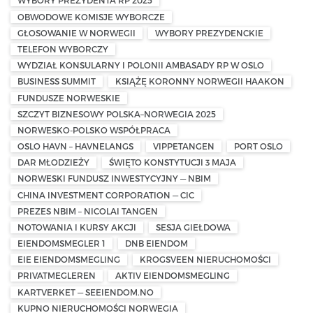
WYBORY PREZYDENTA RP 2025
OBWODOWE KOMISJE WYBORCZE
GŁOSOWANIE W NORWEGII
WYBORY PREZYDENCKIE
TELEFON WYBORCZY
WYDZIAŁ KONSULARNY I POLONII AMBASADY RP W OSLO
BUSINESS SUMMIT
KSIĄŻĘ KORONNY NORWEGII HAAKON
FUNDUSZE NORWESKIE
SZCZYT BIZNESOWY POLSKA–NORWEGIA 2025
NORWESKO-POLSKO WSPÓŁPRACA
OSLO HAVN – HAVNELANGS
VIPPETANGEN
PORT OSLO
DAR MŁODZIEŻY
ŚWIĘTO KONSTYTUCJI 3 MAJA
NORWESKI FUNDUSZ INWESTYCYJNY — NBIM
CHINA INVESTMENT CORPORATION — CIC
PREZES NBIM – NICOLAI TANGEN
NOTOWANIA I KURSY AKCJI
SESJA GIEŁDOWA
EIENDOMSMEGLER 1
DNB EIENDOM
EIE EIENDOMSMEGLING
KROGSVEEN NIERUCHOMOŚCI
PRIVATMEGLEREN
AKTIV EIENDOMSMEGLING
KARTVERKET — SEEIENDOM.NO
KUPNO NIERUCHOMOŚCI NORWEGIA