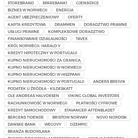
STOREBRAND
SPAREBANK1
GJENSIDIGE
BIZNES W NORWEGII
ENERGIA
AGENT UBEZPIECZENIOWY
OFERTY
KARTA KREDYTOWA
DRAMMEN
DORADZTWO PRAWNE
USŁUGI PRAWNE
KOMPLEKSOWE DORADZTWO
FINANSOWANIE DZIAŁALNOŚCI
TAVEX
KRÓL NORWEGII, HARALD V
KREDYT HIPOTECZNY W PORTUGALII
KUPNO NIERUCHOMOŚCI ZA GRANICĄ
KUPNO NIERUCHOMOŚCI W NORWEGII
KUPNO NIERUCHOMOŚCI W HISZPANII
KUPNO NIERUCHOMOŚCI W PORTUGALII
ANDERS BREIVIK
PODATEK U ŹRÓDŁA – KILDESKATT
OLE ANDREAS HALVORSEN
VIKING GLOBAL INVESTORS
RACHUNKOWOŚĆ W NORWEGII
PŁATNOŚCI CYFROWE
KREDYT SAMOCHODOWY
STAVANGER AFTENBLADET
BERGENS TIDENDE
BRISTOW NORWAY
NOVO NORDISK
DANSKE BANK
WEGOVY
OZEMPIC
BRANŻA BUDOWLANA