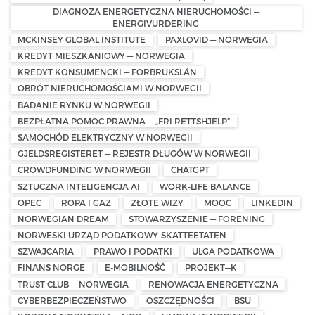
DIAGNOZA ENERGETYCZNA NIERUCHOMOŚCI —
ENERGIVURDERING
MCKINSEY GLOBAL INSTITUTE
PAXLOVID — NORWEGIA
KREDYT MIESZKANIOWY — NORWEGIA
KREDYT KONSUMENCKI — FORBRUKSLÅN
OBRÓT NIERUCHOMOŚCIAMI W NORWEGII
BADANIE RYNKU W NORWEGII
BEZPŁATNA POMOC PRAWNA — „FRI RETTSHJELP”
SAMOCHÓD ELEKTRYCZNY W NORWEGII
GJELDSREGISTERET — REJESTR DŁUGÓW W NORWEGII
CROWDFUNDING W NORWEGII
CHATGPT
SZTUCZNA INTELIGENCJA AI
WORK-LIFE BALANCE
OPEC
ROPA I GAZ
ZŁOTE WIZY
MOOC
LINKEDIN
NORWEGIAN DREAM
STOWARZYSZENIE — FORENING
NORWESKI URZĄD PODATKOWY-SKATTEETATEN
SZWAJCARIA
PRAWO I PODATKI
ULGA PODATKOWA
FINANS NORGE
E-MOBILNOŚĆ
PROJEKT—K
TRUST CLUB — NORWEGIA
RENOWACJA ENERGETYCZNA
CYBERBEZPIECZEŃSTWO
OSZCZĘDNOŚCI
BSU