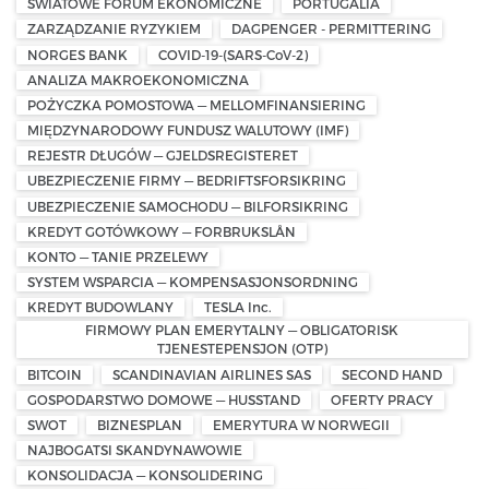
ŚWIATOWE FORUM EKONOMICZNE
PORTUGALIA
ZARZĄDZANIE RYZYKIEM
DAGPENGER - PERMITTERING
NORGES BANK
COVID-19-(SARS-CoV-2)
ANALIZA MAKROEKONOMICZNA
POŻYCZKA POMOSTOWA — MELLOMFINANSIERING
MIĘDZYNARODOWY FUNDUSZ WALUTOWY (IMF)
REJESTR DŁUGÓW — GJELDSREGISTERET
UBEZPIECZENIE FIRMY — BEDRIFTSFORSIKRING
UBEZPIECZENIE SAMOCHODU — BILFORSIKRING
KREDYT GOTÓWKOWY — FORBRUKSLÅN
KONTO — TANIE PRZELEWY
SYSTEM WSPARCIA — KOMPENSASJONSORDNING
KREDYT BUDOWLANY
TESLA Inc.
FIRMOWY PLAN EMERYTALNY — OBLIGATORISK
TJENESTEPENSJON (OTP)
BITCOIN
SCANDINAVIAN AIRLINES SAS
SECOND HAND
GOSPODARSTWO DOMOWE — HUSSTAND
OFERTY PRACY
SWOT
BIZNESPLAN
EMERYTURA W NORWEGII
NAJBOGATSI SKANDYNAWOWIE
KONSOLIDACJA — KONSOLIDERING