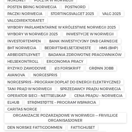
POSTEN BRING NORWEGIA
POSTNORD
PACZKI NORWEGIA
STORTINGSVALGET 2025
VALG 2025
VALGDIREKTORATET
WYBORY PARLAMENTARNE W KRÓLESTWIE NORWEGII 2025
WYBORY W NORWEGII 2025
INWESTYCJE W NORWEGII
INVESTORTEMPEN
BANK INWESTYCYJNY DNB CARNEGIE
BHT NORWEGIA
BEDRIFTSHELSETJENESTE
HMS (BHP)
ARBEIDSTILSYNET
BADANIA ZDROWOTNE PRACOWNIKÓW
HELSEKONTROLL
ERGONOMIA PRACY
RYZYKO ZAWODOWE
§13 FORSKRIFT
GRØNN JOBB
AVANOVA
NORGESPRIS
NORGESPRIS – PROGRAM DOPŁAT DO ENERGII ELEKTRYCZNEJ
TANI PRĄD W NORWEGII
SPRZEDAWCY PRĄDU NORWEGIA
OPERATOR SIECI – NETTSELSKAP
CENA PRĄDU – NORWEGIA
ELHUB
STRØMSTØTTE – PROGRAM WSPARCIA
CARITAS NORGE
ORGANIZACJE POZARZĄDOWE W NORWEGII — FRIVILLIGE
ORGANISASJONER
DEN NORSKE FATTIGDOMMEN
FATTIGHUSET