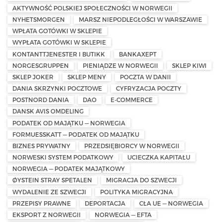
AKTYWNOŚĆ POLSKIEJ SPOŁECZNOŚCI W NORWEGII
NYHETSMORGEN
MARSZ NIEPODLEGŁOŚCI W WARSZAWIE
WPŁATA GOTÓWKI W SKLEPIE
WYPŁATA GOTÓWKI W SKLEPIE
KONTANTTJENESTER I BUTIKK
BANKAXEPT
NORGESGRUPPEN
PIENIĄDZE W NORWEGII
SKLEP KIWI
SKLEP JOKER
SKLEP MENY
POCZTA W DANII
DANIA SKRZYNKI POCZTOWE
CYFRYZACJA POCZTY
POSTNORD DANIA
DAO
E-COMMERCE
DANSK AVIS OMDELING
PODATEK OD MAJĄTKU — NORWEGIA
FORMUESSKATT — PODATEK OD MAJĄTKU
BIZNES PRYWATNY
PRZEDSIĘBIORCY W NORWEGII
NORWESKI SYSTEM PODATKOWY
UCIECZKA KAPITAŁU
NORWEGIA — PODATEK MAJĄTKOWY
ØYSTEIN STRAY SPETALEN
MIGRACJA DO SZWECJI
WYDALENIE ZE SZWECJI
POLITYKA MIGRACYJNA
PRZEPISY PRAWNE
DEPORTACJA
CŁA UE — NORWEGIA
EKSPORT Z NORWEGII
NORWEGIA — EFTA