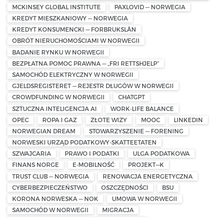
MCKINSEY GLOBAL INSTITUTE
PAXLOVID — NORWEGIA
KREDYT MIESZKANIOWY — NORWEGIA
KREDYT KONSUMENCKI — FORBRUKSLÅN
OBRÓT NIERUCHOMOŚCIAMI W NORWEGII
BADANIE RYNKU W NORWEGII
BEZPŁATNA POMOC PRAWNA — „FRI RETTSHJELP”
SAMOCHÓD ELEKTRYCZNY W NORWEGII
GJELDSREGISTERET — REJESTR DŁUGÓW W NORWEGII
CROWDFUNDING W NORWEGII
CHATGPT
SZTUCZNA INTELIGENCJA AI
WORK-LIFE BALANCE
OPEC
ROPA I GAZ
ZŁOTE WIZY
MOOC
LINKEDIN
NORWEGIAN DREAM
STOWARZYSZENIE — FORENING
NORWESKI URZĄD PODATKOWY-SKATTEETATEN
SZWAJCARIA
PRAWO I PODATKI
ULGA PODATKOWA
FINANS NORGE
E-MOBILNOŚĆ
PROJEKT—K
TRUST CLUB — NORWEGIA
RENOWACJA ENERGETYCZNA
CYBERBEZPIECZEŃSTWO
OSZCZĘDNOŚCI
BSU
KORONA NORWESKA — NOK
UMOWA W NORWEGII
SAMOCHÓD W NORWEGII
MIGRACJA