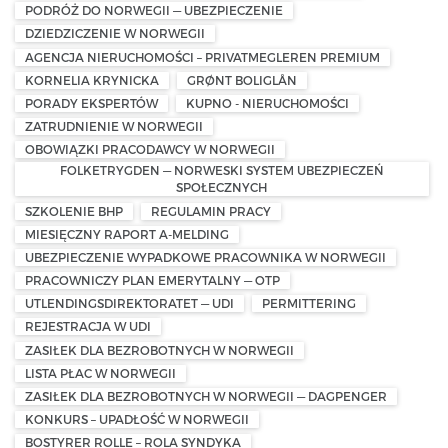
PODRÓŻ DO NORWEGII — UBEZPIECZENIE
DZIEDZICZENIE W NORWEGII
AGENCJA NIERUCHOMOŚCI – PRIVATMEGLEREN PREMIUM
KORNELIA KRYNICKA
GRØNT BOLIGLÅN
PORADY EKSPERTÓW
KUPNO - NIERUCHOMOŚCI
ZATRUDNIENIE W NORWEGII
OBOWIĄZKI PRACODAWCY W NORWEGII
FOLKETRYGDEN — NORWESKI SYSTEM UBEZPIECZEŃ
SPOŁECZNYCH
SZKOLENIE BHP
REGULAMIN PRACY
MIESIĘCZNY RAPORT A-MELDING
UBEZPIECZENIE WYPADKOWE PRACOWNIKA W NORWEGII
PRACOWNICZY PLAN EMERYTALNY — OTP
UTLENDINGSDIREKTORATET — UDI
PERMITTERING
REJESTRACJA W UDI
ZASIŁEK DLA BEZROBOTNYCH W NORWEGII
LISTA PŁAC W NORWEGII
ZASIŁEK DLA BEZROBOTNYCH W NORWEGII — DAGPENGER
KONKURS – UPADŁOŚĆ W NORWEGII
BOSTYRER ROLLE – ROLA SYNDYKA