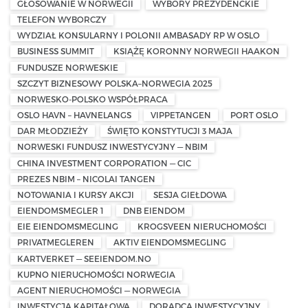
GŁOSOWANIE W NORWEGII
WYBORY PREZYDENCKIE
TELEFON WYBORCZY
WYDZIAŁ KONSULARNY I POLONII AMBASADY RP W OSLO
BUSINESS SUMMIT
KSIĄŻĘ KORONNY NORWEGII HAAKON
FUNDUSZE NORWESKIE
SZCZYT BIZNESOWY POLSKA–NORWEGIA 2025
NORWESKO-POLSKO WSPÓŁPRACA
OSLO HAVN – HAVNELANGS
VIPPETANGEN
PORT OSLO
DAR MŁODZIEŻY
ŚWIĘTO KONSTYTUCJI 3 MAJA
NORWESKI FUNDUSZ INWESTYCYJNY — NBIM
CHINA INVESTMENT CORPORATION — CIC
PREZES NBIM – NICOLAI TANGEN
NOTOWANIA I KURSY AKCJI
SESJA GIEŁDOWA
EIENDOMSMEGLER 1
DNB EIENDOM
EIE EIENDOMSMEGLING
KROGSVEEN NIERUCHOMOŚCI
PRIVATMEGLEREN
AKTIV EIENDOMSMEGLING
KARTVERKET — SEEIENDOM.NO
KUPNO NIERUCHOMOŚCI NORWEGIA
AGENT NIERUCHOMOŚCI — NORWEGIA
INWESTYCJA KAPITAŁOWA
DORADCA INWESTYCYJNY