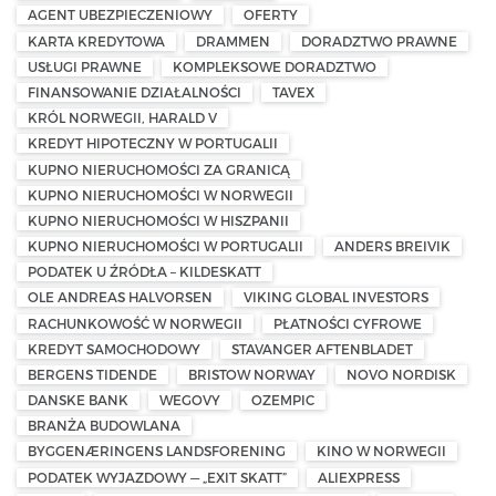
AGENT UBEZPIECZENIOWY
OFERTY
KARTA KREDYTOWA
DRAMMEN
DORADZTWO PRAWNE
USŁUGI PRAWNE
KOMPLEKSOWE DORADZTWO
FINANSOWANIE DZIAŁALNOŚCI
TAVEX
KRÓL NORWEGII, HARALD V
KREDYT HIPOTECZNY W PORTUGALII
KUPNO NIERUCHOMOŚCI ZA GRANICĄ
KUPNO NIERUCHOMOŚCI W NORWEGII
KUPNO NIERUCHOMOŚCI W HISZPANII
KUPNO NIERUCHOMOŚCI W PORTUGALII
ANDERS BREIVIK
PODATEK U ŹRÓDŁA – KILDESKATT
OLE ANDREAS HALVORSEN
VIKING GLOBAL INVESTORS
RACHUNKOWOŚĆ W NORWEGII
PŁATNOŚCI CYFROWE
KREDYT SAMOCHODOWY
STAVANGER AFTENBLADET
BERGENS TIDENDE
BRISTOW NORWAY
NOVO NORDISK
DANSKE BANK
WEGOVY
OZEMPIC
BRANŻA BUDOWLANA
BYGGENÆRINGENS LANDSFORENING
KINO W NORWEGII
PODATEK WYJAZDOWY — „EXIT SKATT”
ALIEXPRESS