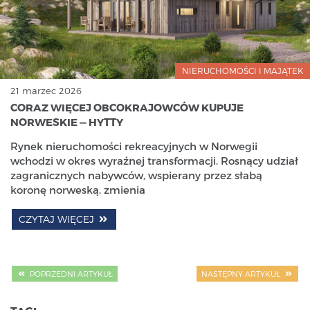
NIERUCHOMOŚCI I MAJĄTEK
21 marzec 2026
CORAZ WIĘCEJ OBCOKRAJOWCÓW KUPUJE
NORWESKIE — HYTTY
Rynek nieruchomości rekreacyjnych w Norwegii
wchodzi w okres wyraźnej transformacji. Rosnący udział
zagranicznych nabywców, wspierany przez słabą
koronę norweską, zmienia
CZYTAJ WIĘCEJ
POPRZEDNI ARTYKUŁ
NASTĘPNY ARTYKUŁ