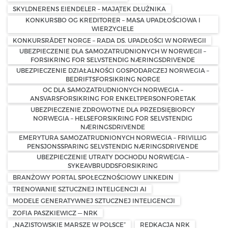
SKYLDNERENS EIENDELER – MAJĄTEK DŁUŻNIKA
KONKURSBO OG KREDITORER – MASA UPADŁOŚCIOWA I
WIERZYCIELE
KONKURSRÅDET NORGE – RADA DS. UPADŁOŚCI W NORWEGII
UBEZPIECZENIE DLA SAMOZATRUDNIONYCH W NORWEGII –
FORSIKRING FOR SELVSTENDIG NÆRINGSDRIVENDE
UBEZPIECZENIE DZIAŁALNOŚCI GOSPODARCZEJ NORWEGIA –
BEDRIFTSFORSIKRING NORGE
OC DLA SAMOZATRUDNIONYCH NORWEGIA –
ANSVARSFORSIKRING FOR ENKELTPERSONFORETAK
UBEZPIECZENIE ZDROWOTNE DLA PRZEDSIĘBIORCY
NORWEGIA – HELSEFORSIKRING FOR SELVSTENDIG
NÆRINGSDRIVENDE
EMERYTURA SAMOZATRUDNIONYCH NORWEGIA – FRIVILLIG
PENSJONSSPARING SELVSTENDIG NÆRINGSDRIVENDE
UBEZPIECZENIE UTRATY DOCHODU NORWEGIA –
SYKEAVBRUDDSFORSIKRING
BRANŻOWY PORTAL SPOŁECZNOŚCIOWY LINKEDIN
TRENOWANIE SZTUCZNEJ INTELIGENCJI AI
MODELE GENERATYWNEJ SZTUCZNEJ INTELIGENCJI
ZOFIA PASZKIEWICZ — NRK
„NAZISTOWSKIE MARSZE W POLSCE”
REDKACJA NRK