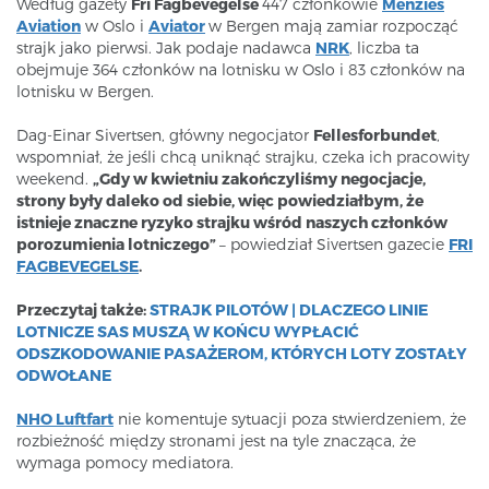
Według gazety
Fri Fagbevegelse
447 członkowie
Menzies
Aviation
w Oslo i
Aviator
w Bergen mają zamiar rozpocząć
strajk jako pierwsi. Jak podaje nadawca
NRK
, liczba ta
obejmuje 364 członków na lotnisku w Oslo i 83 członków na
lotnisku w Bergen.
Dag-Einar Sivertsen, główny negocjator
Fellesforbundet
,
wspomniał, że jeśli chcą uniknąć strajku, czeka ich pracowity
weekend.
„Gdy w kwietniu zakończyliśmy negocjacje,
strony były daleko od siebie, więc powiedziałbym, że
istnieje znaczne ryzyko strajku wśród naszych członków
porozumienia lotniczego”
– powiedział Sivertsen gazecie
FRI
FAGBEVEGELSE
.
Przeczytaj także:
STRAJK PILOTÓW | DLACZEGO LINIE
LOTNICZE SAS MUSZĄ W KOŃCU WYPŁACIĆ
ODSZKODOWANIE PASAŻEROM, KTÓRYCH LOTY ZOSTAŁY
ODWOŁANE
NHO Luftfart
nie komentuje sytuacji poza stwierdzeniem, że
rozbieżność między stronami jest na tyle znacząca, że
wymaga pomocy mediatora.