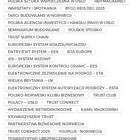
POLSKA SZTUKA WSPÓŁCZESNA W OSLO
HØYMAGASINET
WARSZTATY I SPOTKANIA
BYGG REIS DEG 2025
TARGI BUDOWLANE W NORWEGII
POLSKA AGENCJA INWESTYCJI I HANDLU (PAIH) W OSLO
SEMINARIUM BUDOWLANE
POLSKIE STOISKO
TRUST SUPPLY CHAIN
EUROPEJSKI SYSTEM WJAZDU/WYJAZDU
ENTRY/EXIT SYSTEM — EES
SITA EUROPE
VIS — SYSTEM WIZOWY
EUROPEJSKI SYSTEM KONTROLI GRANIC — EES
ELEKTRONICZNE ZEZWOLENIE NA PODRÓŻ — ETA
WIELKA BRYTANIA — UK
ELEKTRONICZNY SYSTEM AUTORYZACJI PODRÓŻY — ESTA
POLSKO-NORWESKI KLUBU BIZNESOWY
TRUST CLUB
POLACY — OSLO
TRUST CONNECT
WYDARZENIE NETWORKINGOWE
KAMIL MAJKOWSKI
STOWARZYSZNIE TRUST
PARTNERSTWA BIZNESOWE NORWEGIA
TRUST CONNECT 2025
YOUPLUS – NORWEGIA
TOWARZYSTWO UBEZPIECZENIOWE