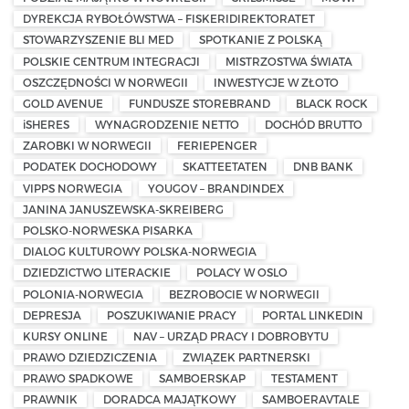
DYREKCJA RYBOŁÓWSTWA – FISKERIDIREKTORATET
STOWARZYSZENIE BLI MED
SPOTKANIE Z POLSKĄ
POLSKIE CENTRUM INTEGRACJI
MISTRZOSTWA ŚWIATA
OSZCZĘDNOŚCI W NORWEGII
INWESTYCJE W ZŁOTO
GOLD AVENUE
FUNDUSZE STOREBRAND
BLACK ROCK
iSHERES
WYNAGRODZENIE NETTO
DOCHÓD BRUTTO
ZAROBKI W NORWEGII
FERIEPENGER
PODATEK DOCHODOWY
SKATTEETATEN
DNB BANK
VIPPS NORWEGIA
YOUGOV – BRANDINDEX
JANINA JANUSZEWSKA-SKREIBERG
POLSKO-NORWESKA PISARKA
DIALOG KULTUROWY POLSKA-NORWEGIA
DZIEDZICTWO LITERACKIE
POLACY W OSLO
POLONIA-NORWEGIA
BEZROBOCIE W NORWEGII
DEPRESJA
POSZUKIWANIE PRACY
PORTAL LINKEDIN
KURSY ONLINE
NAV – URZĄD PRACY I DOBROBYTU
PRAWO DZIEDZICZENIA
ZWIĄZEK PARTNERSKI
PRAWO SPADKOWE
SAMBOERSKAP
TESTAMENT
PRAWNIK
DORADCA MAJĄTKOWY
SAMBOERAVTALE