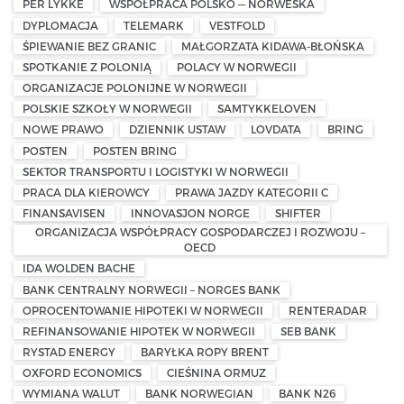
PER LYKKE
WSPÓŁPRACA POLSKO — NORWESKA
DYPLOMACJA
TELEMARK
VESTFOLD
ŚPIEWANIE BEZ GRANIC
MAŁGORZATA KIDAWA-BŁOŃSKA
SPOTKANIE Z POLONIĄ
POLACY W NORWEGII
ORGANIZACJE POLONIJNE W NORWEGII
POLSKIE SZKOŁY W NORWEGII
SAMTYKKELOVEN
NOWE PRAWO
DZIENNIK USTAW
LOVDATA
BRING
POSTEN
POSTEN BRING
SEKTOR TRANSPORTU I LOGISTYKI W NORWEGII
PRACA DLA KIEROWCY
PRAWA JAZDY KATEGORII C
FINANSAVISEN
INNOVASJON NORGE
SHIFTER
ORGANIZACJA WSPÓŁPRACY GOSPODARCZEJ I ROZWOJU –
OECD
IDA WOLDEN BACHE
BANK CENTRALNY NORWEGII – NORGES BANK
OPROCENTOWANIE HIPOTEKI W NORWEGII
RENTERADAR
REFINANSOWANIE HIPOTEK W NORWEGII
SEB BANK
RYSTAD ENERGY
BARYŁKA ROPY BRENT
OXFORD ECONOMICS
CIEŚNINA ORMUZ
WYMIANA WALUT
BANK NORWEGIAN
BANK N26