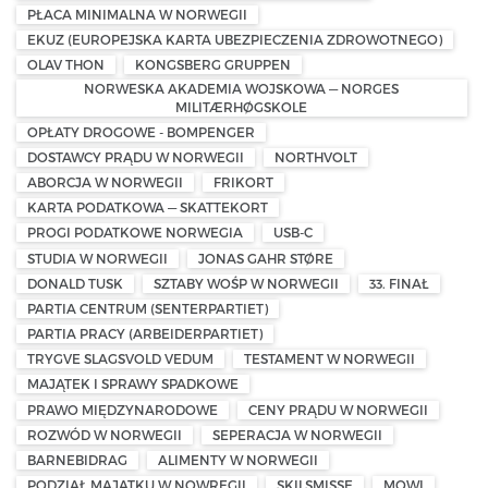
PŁACA MINIMALNA W NORWEGII
EKUZ (EUROPEJSKA KARTA UBEZPIECZENIA ZDROWOTNEGO)
OLAV THON
KONGSBERG GRUPPEN
NORWESKA AKADEMIA WOJSKOWA — NORGES
MILITÆRHØGSKOLE
OPŁATY DROGOWE - BOMPENGER
DOSTAWCY PRĄDU W NORWEGII
NORTHVOLT
ABORCJA W NORWEGII
FRIKORT
KARTA PODATKOWA — SKATTEKORT
PROGI PODATKOWE NORWEGIA
USB-C
STUDIA W NORWEGII
JONAS GAHR STØRE
DONALD TUSK
SZTABY WOŚP W NORWEGII
33. FINAŁ
PARTIA CENTRUM (SENTERPARTIET)
PARTIA PRACY (ARBEIDERPARTIET)
TRYGVE SLAGSVOLD VEDUM
TESTAMENT W NORWEGII
MAJĄTEK I SPRAWY SPADKOWE
PRAWO MIĘDZYNARODOWE
CENY PRĄDU W NORWEGII
ROZWÓD W NORWEGII
SEPERACJA W NORWEGII
BARNEBIDRAG
ALIMENTY W NORWEGII
PODZIAŁ MAJĄTKU W NOWREGII
SKILSMISSE
MOWI