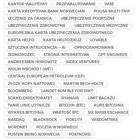
KANTOR WALUTOWY
PRZEWALUTOWANIE
WISE
KARTA KREDYTOWA BANK NORWEGIAN
POLISA MULTI-TRIP
LECZENIE ZA GRANICĄ
UBEZPIECZENIE PODRÓŻNE
UBEZPIECZENIE ZDROWOTNE
UBEZPIECZENIE MEDYCZNE
EUROPEJSKA KARTA UBEZPIECZENIA ZDROWOTNEGO
KARTA HELFO
KARTA HELFO/EKUZ
LOVABLE
SZTUCZNA INTELIGENCJA — AI
OPROGRAMOWANIE
JEDNOROŻEC
STRONA INTERNETOWA
GPT-ENGINEER
ANDREESSEN HOROWITZ
INDEX VENTURES
WOLIN WSCHÓD 1 (WE1)
CENTRAL EUROPEAN PETROLEUM (CEP)
ZŁOŻE ROPY NAFTOWEJ
MARTIN BECH HOLTE
BLOOMBERG
LANDET SOM BLE FOR RIKT
SOKKELDIREKTORATET
RYANAIR
LIMIT BAGAŻU
TANIE LINIE LOTNICZE
BITCOIN (BTC)
KURS BITCOINA
WYKRES BITCOINA
WARTOŚĆ BTC
SIX SWISS EXCHANGE
NASDAQ
BLACKROCK
FIDELITY
WISDOMTREE
NORDNET
POCZTA W NORWEGII
POSTEN BRING NORWEGIA
POSTNORD