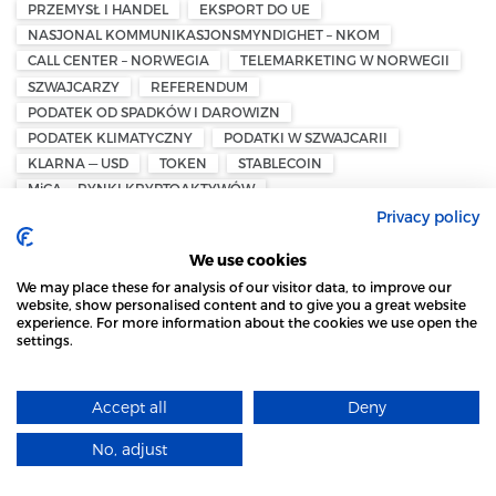
PRZEMYSŁ I HANDEL
EKSPORT DO UE
NASJONAL KOMMUNIKASJONSMYNDIGHET – NKOM
CALL CENTER – NORWEGIA
TELEMARKETING W NORWEGII
SZWAJCARZY
REFERENDUM
PODATEK OD SPADKÓW I DAROWIZN
PODATEK KLIMATYCZNY
PODATKI W SZWAJCARII
KLARNA — USD
TOKEN
STABLECOIN
MiCA — RYNKI KRYPTOAKTYWÓW
NORWESKO-POLSKA IZBA HANDLOWA — NPCC
Privacy policy
NPCC – NORWEGIAN POLISH CHAMBER OF COMMERCE
We use cookies
ZAKAZ PALENIA
PRAWO TYTONIOWE W NORWEGII
We may place these for analysis of our visitor data, to improve our
DORADZTWO EMERYTALNE — NORWEGIA
website, show personalised content and to give you a great website
INWESTOWANIE EMERYTALNE
experience. For more information about the cookies we use open the
settings.
INDYWIDUALNE OSZCZĘDNOŚCI EMERYTALNE — IPS
STRONA LOCAL MARKET WYKORZYSTUJE PLIKI
PLANOWANIE EMERYTALNE W NORWEGII
NORWEGIA 2026
COOKIES
ŚNIEŻNY CHAOS W SZWECJI
Accept all
Deny
DOWIEDZ SIĘ WIĘCEJ
SZWEDZKI INSTYTUT METEOROLOGICZNY I HYDROLOGICZNY –
SMHI
No, adjust
ROZUMIEM
NORWESKA KONFEDERACJA PRZEDSIĘBIORCÓW – NHO
MINISTER FINANSÓW I GOSPODARKI
ANDRZEJ DOMAŃSKI