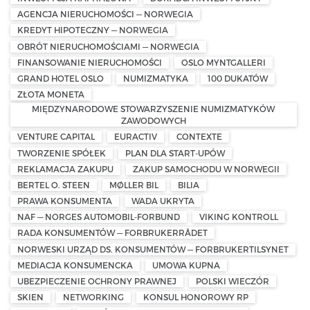
AGENCJA NIERUCHOMOŚCI — NORWEGIA
KREDYT HIPOTECZNY — NORWEGIA
OBRÓT NIERUCHOMOŚCIAMI — NORWEGIA
FINANSOWANIE NIERUCHOMOŚCI
OSLO MYNTGALLERI
GRAND HOTEL OSLO
NUMIZMATYKA
100 DUKATÓW
ZŁOTA MONETA
MIĘDZYNARODOWE STOWARZYSZENIE NUMIZMATYKÓW
ZAWODOWYCH
VENTURE CAPITAL
EURACTIV
CONTEXTE
TWORZENIE SPÓŁEK
PLAN DLA START-UPÓW
REKLAMACJA ZAKUPU
ZAKUP SAMOCHODU W NORWEGII
BERTEL O. STEEN
MØLLER BIL
BILIA
PRAWA KONSUMENTA
WADA UKRYTA
NAF — NORGES AUTOMOBIL-FORBUND
VIKING KONTROLL
RADA KONSUMENTÓW — FORBRUKERRÅDET
NORWESKI URZĄD DS. KONSUMENTÓW — FORBRUKERTILSYNET
MEDIACJA KONSUMENCKA
UMOWA KUPNA
UBEZPIECZENIE OCHRONY PRAWNEJ
POLSKI WIECZÓR
SKIEN
NETWORKING
KONSUL HONOROWY RP