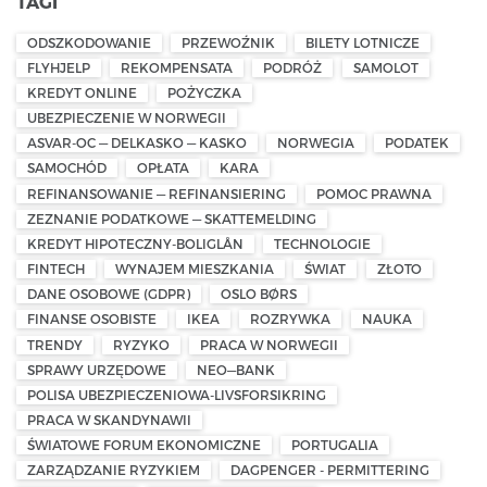
TAGI
ODSZKODOWANIE
PRZEWOŹNIK
BILETY LOTNICZE
FLYHJELP
REKOMPENSATA
PODRÓŻ
SAMOLOT
KREDYT ONLINE
POŻYCZKA
UBEZPIECZENIE W NORWEGII
ASVAR-OC — DELKASKO — KASKO
NORWEGIA
PODATEK
SAMOCHÓD
OPŁATA
KARA
REFINANSOWANIE — REFINANSIERING
POMOC PRAWNA
ZEZNANIE PODATKOWE — SKATTEMELDING
KREDYT HIPOTECZNY-BOLIGLÅN
TECHNOLOGIE
FINTECH
WYNAJEM MIESZKANIA
ŚWIAT
ZŁOTO
DANE OSOBOWE (GDPR)
OSLO BØRS
FINANSE OSOBISTE
IKEA
ROZRYWKA
NAUKA
TRENDY
RYZYKO
PRACA W NORWEGII
SPRAWY URZĘDOWE
NEO—BANK
POLISA UBEZPIECZENIOWA-LIVSFORSIKRING
PRACA W SKANDYNAWII
ŚWIATOWE FORUM EKONOMICZNE
PORTUGALIA
ZARZĄDZANIE RYZYKIEM
DAGPENGER - PERMITTERING