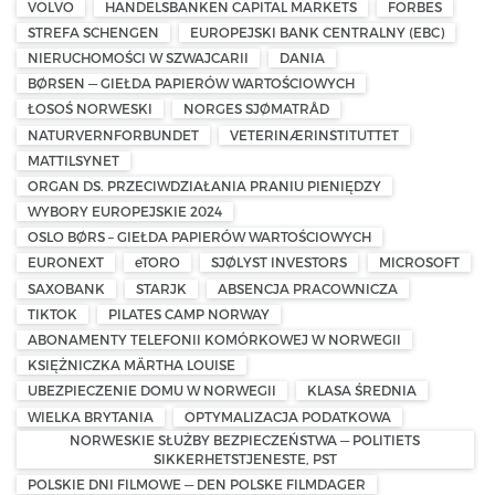
VOLVO
HANDELSBANKEN CAPITAL MARKETS
FORBES
STREFA SCHENGEN
EUROPEJSKI BANK CENTRALNY (EBC)
NIERUCHOMOŚCI W SZWAJCARII
DANIA
BØRSEN — GIEŁDA PAPIERÓW WARTOŚCIOWYCH
ŁOSOŚ NORWESKI
NORGES SJØMATRÅD
NATURVERNFORBUNDET
VETERINÆRINSTITUTTET
MATTILSYNET
ORGAN DS. PRZECIWDZIAŁANIA PRANIU PIENIĘDZY
WYBORY EUROPEJSKIE 2024
OSLO BØRS – GIEŁDA PAPIERÓW WARTOŚCIOWYCH
EURONEXT
eTORO
SJØLYST INVESTORS
MICROSOFT
SAXOBANK
STARJK
ABSENCJA PRACOWNICZA
TIKTOK
PILATES CAMP NORWAY
ABONAMENTY TELEFONII KOMÓRKOWEJ W NORWEGII
KSIĘŻNICZKA MÄRTHA LOUISE
UBEZPIECZENIE DOMU W NORWEGII
KLASA ŚREDNIA
WIELKA BRYTANIA
OPTYMALIZACJA PODATKOWA
NORWESKIE SŁUŻBY BEZPIECZEŃSTWA — POLITIETS
SIKKERHETSTJENESTE, PST
POLSKIE DNI FILMOWE — DEN POLSKE FILMDAGER