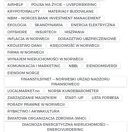
AIRHELP
POLISA NA ŻYCIE — LIVSFORSIKRING
KRYPOTOWALUTY
MATERIAŁY BUDOWLANE
NBIM — NORGES BANK INVESTMENT MANAGEMENT
EKOLOGIA
SKANDYNAWIA
ENERGIA ELEKTRYCZNA
OFFSHORE
INSURTECH
HISZPANIA
INFLACJA W NORWEGII
DORADZTWO UBZPIECZENIOWE
KRÓLESTWO DANII
KSIĘGOWOŚĆ W NORWEGII
FIRMA W NORWEGII
WYNAJEM NIERUCHOMOŚCI W NORWEGII
KOMUNIKACJA I MARKETING
NBBL
EIENDOMSVERDI
EIENDOM NORGE
FINANSTILSYNET — NORWESKI URZĄD NADZORU
FINANSOWEGO
LOCALMARKET.no
NORSK KUNDEBAROMETER
ZARZĄDZANIE MAJĄTKIEM
START—UP
LISTA FORBESA
PORADY PRAWNE W NORWEGII
RYBACTWO I AKWAKULTURA
ŚWIATOWA ORGANIZACJA ZDROWIA (WHO)
DIAGNOZA ENERGETYCZNA NIERUCHOMOŚCI —
ENERGIVURDERING