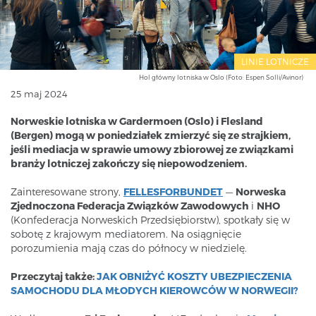
LINIE LOTNICZE
Hol główny lotniska w Oslo (Foto: Espen Solli/Avinor)
25 maj 2024
Norweskie lotniska w Gardermoen (Oslo) i Flesland
(Bergen) mogą w poniedziałek zmierzyć się ze strajkiem,
jeśli mediacja w sprawie umowy zbiorowej ze związkami
branży lotniczej zakończy się niepowodzeniem.
Zainteresowane strony,
FELLESFORBUNDET
—
Norweska
Zjednoczona Federacja Związków Zawodowych
i
NHO
(Konfederacja Norweskich Przedsiębiorstw), spotkały się w
sobotę z krajowym mediatorem. Na osiągnięcie
porozumienia mają czas do północy w niedzielę.
Przeczytaj także:
JAK OBNIŻYĆ KOSZTY UBEZPIECZENIA
SAMOCHODU DLA MŁODYCH KIEROWCÓW W NORWEGII?