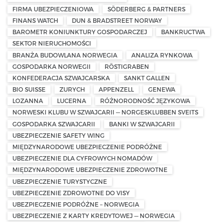
FIRMA UBEZPIECZENIOWA
SÖDERBERG & PARTNERS
FINANS WATCH
DUN & BRADSTREET NORWAY
BAROMETR KONIUNKTURY GOSPODARCZEJ
BANKRUCTWA
SEKTOR NIERUCHOMOŚCI
BRANŻA BUDOWLANA NORWEGIA
ANALIZA RYNKOWA
GOSPODARKA NORWEGII
RÖSTIGRABEN
KONFEDERACJA SZWAJCARSKA
SANKT GALLEN
BIO SUISSE
ZURYCH
APPENZELL
GENEWA
LOZANNA
LUCERNA
RÓŻNORODNOŚĆ JĘZYKOWA
NORWESKI KLUBU W SZWAJCARII — NORGESKLUBBEN SVEITS
GOSPODARKA SZWAJCARII
BANKI W SZWAJCARII
UBEZPIECZENIE SAFETY WING
MIĘDZYNARODOWE UBEZPIECZENIE PODRÓŻNE
UBEZPIECZENIE DLA CYFROWYCH NOMADÓW
MIĘDZYNARODOWE UBEZPIECZENIE ZDROWOTNE
UBEZPIECZENIE TURYSTYCZNE
UBEZPIECZENIE ZDROWOTNE DO VISY
UBEZPIECZENIE PODRÓŻNE – NORWEGIA
UBEZPIECZENIE Z KARTY KREDYTOWEJ — NORWEGIA