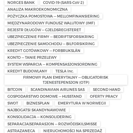
NORGES BANK
COVID-19-(SARS-CoV-2)
ANALIZA MAKROEKONOMICZNA
POŻYCZKA POMOSTOWA — MELLOMFINANSIERING
MIĘDZYNARODOWY FUNDUSZ WALUTOWY (IMF)
REJESTR DŁUGÓW — GJELDSREGISTERET
UBEZPIECZENIE FIRMY — BEDRIFTSFORSIKRING
UBEZPIECZENIE SAMOCHODU — BILFORSIKRING
KREDYT GOTÓWKOWY — FORBRUKSLÅN
KONTO — TANIE PRZELEWY
SYSTEM WSPARCIA — KOMPENSASJONSORDNING
KREDYT BUDOWLANY
TESLA Inc.
FIRMOWY PLAN EMERYTALNY — OBLIGATORISK
TJENESTEPENSJON (OTP)
BITCOIN
SCANDINAVIAN AIRLINES SAS
SECOND HAND
GOSPODARSTWO DOMOWE — HUSSTAND
OFERTY PRACY
SWOT
BIZNESPLAN
EMERYTURA W NORWEGII
NAJBOGATSI SKANDYNAWOWIE
KONSOLIDACJA — KONSOLIDERING
SEPARACJA|SEPARASJON — ROZWÓD|SKILSMISSE
ASTRAZANECA
NIERUCHOMOŚCI NA SPRZEDAŻ