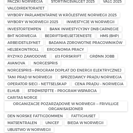
PACZKI NORWEGIA
STORTINGSVALGET 2025
VALG 2025
VALGDIREKTORATET
WYBORY PARLAMENTARNE W KRÓLESTWIE NORWEGII 2025
WYBORY W NORWEGII 2025
INWESTYCJE W NORWEGII
INVESTORTEMPEN
BANK INWESTYCYJNY DNB CARNEGIE
BHT NORWEGIA
BEDRIFTSHELSETJENESTE
HMS (BHP)
ARBEIDSTILSYNET
BADANIA ZDROWOTNE PRACOWNIKÓW
HELSEKONTROLL
ERGONOMIA PRACY
RYZYKO ZAWODOWE
§13 FORSKRIFT
GRØNN JOBB
AVANOVA
NORGESPRIS
NORGESPRIS – PROGRAM DOPŁAT DO ENERGII ELEKTRYCZNEJ
TANI PRĄD W NORWEGII
SPRZEDAWCY PRĄDU NORWEGIA
OPERATOR SIECI – NETTSELSKAP
CENA PRĄDU – NORWEGIA
ELHUB
STRØMSTØTTE – PROGRAM WSPARCIA
CARITAS NORGE
ORGANIZACJE POZARZĄDOWE W NORWEGII — FRIVILLIGE
ORGANISASJONER
DEN NORSKE FATTIGDOMMEN
FATTIGHUSET
MATSENTRALEN
UNICEF
BIEDA W NORWEGII
UBUSTWO W NORWEGII