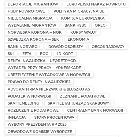
DEPORTACJE MIGRANTÓW
EUROPEJSKI NAKAZ POWROTU
HUBY POWROTOWE
POLITYKA MIGRACYJNA UE
NIELEGALNA MIGRACJA
KOMISJA EUROPESJKA
WYDALANIE MIGRANTÓW
BANK HSBC
OPEC+
NORWESKA KORONA — NOK
KURSY WALUT
SZWEDZKA KORONA — SEK
EKONOMIA
BANK NORWEGII
DOWÓD OSOBISTY
OBCOKRAJOWCY
SKI
EFTA
EOG
ID-KORT
RENTA INWALIDZKA — UFØRETRYGD
WYPADEK PRZY PRACY — YRKESSKADE
UBEZPIECZENIE WYPADKOWE W NORWEGII
PRAWO DO RENTY INWALIDZKIEJ
ADVOKATFIRMA NIERZWICKI & BLUSZKO AS
PODATEK W NORWEGII
ZEZNANIE PODATKOWE
SKATTEMELDING
SKATTEETAT (URZĄD SKARBOWY)
ROZLICZENIE PODATKOWE
CENTRALNY BANK NORWEGII
INFLACJA
STOPA PROCENTOWA
WYBORY PREZYDENTA RP 2025
OBWODOWE KOMISJE WYBORCZE