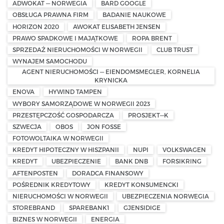
ADWOKAT — NORWEGIA
BARD GOOGLE
OBSŁUGA PRAWNA FIRM
BADANIE NAUKOWE
HORIZON 2020
AWOKAT ELISABETH JENSEN
PRAWO SPADKOWE I MAJĄTKOWE
ROPA BRENT
SPRZEDAŻ NIERUCHOMOŚCI W NORWEGII
CLUB TRUST
WYNAJEM SAMOCHODU
AGENT NIERUCHOMOŚCI — EIENDOMSMEGLER, KORNELIA
KRYNICKA
ENOVA
HYWIND TAMPEN
WYBORY SAMORZĄDOWE W NORWEGII 2023
PRZESTĘPCZOŚĆ GOSPODARCZA
PROSJEKT—K
SZWECJA
OBOS
JON FOSSE
FOTOWOLTAIKA W NORWEGII
KREDYT HIPOTECZNY W HISZPANII
NUPI
VOLKSWAGEN
KREDYT
UBEZPIECZENIE
BANK DNB
FORSIKRING
AFTENPOSTEN
DORADCA FINANSOWY
POŚREDNIK KREDYTOWY
KREDYT KONSUMENCKI
NIERUCHOMOŚCI W NORWEGII
UBEZPIECZENIA NORWEGIA
STOREBRAND
SPAREBANK1
GJENSIDIGE
BIZNES W NORWEGII
ENERGIA