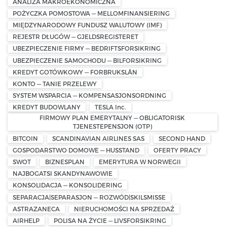
ANALIZA MAKROEKONOMICZNA
POŻYCZKA POMOSTOWA — MELLOMFINANSIERING
MIĘDZYNARODOWY FUNDUSZ WALUTOWY (IMF)
REJESTR DŁUGÓW — GJELDSREGISTERET
UBEZPIECZENIE FIRMY — BEDRIFTSFORSIKRING
UBEZPIECZENIE SAMOCHODU — BILFORSIKRING
KREDYT GOTÓWKOWY — FORBRUKSLÅN
KONTO — TANIE PRZELEWY
SYSTEM WSPARCIA — KOMPENSASJONSORDNING
KREDYT BUDOWLANY
TESLA Inc.
FIRMOWY PLAN EMERYTALNY — OBLIGATORISK
TJENESTEPENSJON (OTP)
BITCOIN
SCANDINAVIAN AIRLINES SAS
SECOND HAND
GOSPODARSTWO DOMOWE — HUSSTAND
OFERTY PRACY
SWOT
BIZNESPLAN
EMERYTURA W NORWEGII
NAJBOGATSI SKANDYNAWOWIE
KONSOLIDACJA — KONSOLIDERING
SEPARACJA|SEPARASJON — ROZWÓD|SKILSMISSE
ASTRAZANECA
NIERUCHOMOŚCI NA SPRZEDAŻ
AIRHELP
POLISA NA ŻYCIE — LIVSFORSIKRING