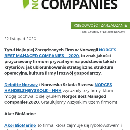
KSIĘGOWOŚĆ I ZARZĄDZANIE
(Foto: Courtesy of Deloitte Norway)
22 listopad 2020
Tytuł Najlepiej Zarządzanych Firm w Norwegii
NORGES
BEST MANAGED COMPANIES — 2020
, to znak jakości
przyznawany firmom prywatnym na podstawie takich
kryteriów, jak ukierunkowanie strategiczne, struktura
operacyjna, kultura firmy i rozwój gospodarczy.
Deloitte Norway
i
Norweska Szkoła Biznesu
NORGES
HANDELSHØYSKOLE — NHH
wyróżniły trzy firmy, które
mogą pochwalić się tytułem
Norges Best Managed
Companies 2020.
Gratulujemy wszystkim trzem firmom!
Aker BioMarine
Aker BioMarine
, to firma, która zajmuje się rybołówstwem i