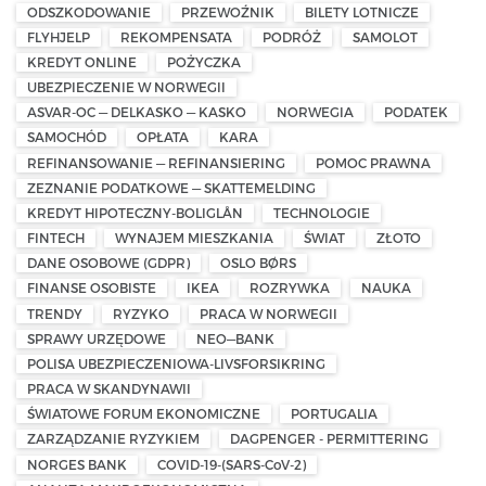
ODSZKODOWANIE
PRZEWOŹNIK
BILETY LOTNICZE
FLYHJELP
REKOMPENSATA
PODRÓŻ
SAMOLOT
KREDYT ONLINE
POŻYCZKA
UBEZPIECZENIE W NORWEGII
ASVAR-OC — DELKASKO — KASKO
NORWEGIA
PODATEK
SAMOCHÓD
OPŁATA
KARA
REFINANSOWANIE — REFINANSIERING
POMOC PRAWNA
ZEZNANIE PODATKOWE — SKATTEMELDING
KREDYT HIPOTECZNY-BOLIGLÅN
TECHNOLOGIE
FINTECH
WYNAJEM MIESZKANIA
ŚWIAT
ZŁOTO
DANE OSOBOWE (GDPR)
OSLO BØRS
FINANSE OSOBISTE
IKEA
ROZRYWKA
NAUKA
TRENDY
RYZYKO
PRACA W NORWEGII
SPRAWY URZĘDOWE
NEO—BANK
POLISA UBEZPIECZENIOWA-LIVSFORSIKRING
PRACA W SKANDYNAWII
ŚWIATOWE FORUM EKONOMICZNE
PORTUGALIA
ZARZĄDZANIE RYZYKIEM
DAGPENGER - PERMITTERING
NORGES BANK
COVID-19-(SARS-CoV-2)