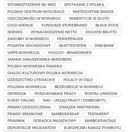
STOWARZYSZENIE BLI MED
SPOTKANIE Z POLSKĄ
POLSKIE CENTRUM INTEGRACJI
MISTRZOSTWA ŚWIATA
OSZCZĘDNOŚCI W NORWEGII
INWESTYCJE W ZŁOTO
GOLD AVENUE
FUNDUSZE STOREBRAND
BLACK ROCK
iSHERES
WYNAGRODZENIE NETTO
DOCHÓD BRUTTO
ZAROBKI W NORWEGII
FERIEPENGER
PODATEK DOCHODOWY
SKATTEETATEN
DNB BANK
VIPPS NORWEGIA
YOUGOV – BRANDINDEX
JANINA JANUSZEWSKA-SKREIBERG
POLSKO-NORWESKA PISARKA
DIALOG KULTUROWY POLSKA-NORWEGIA
DZIEDZICTWO LITERACKIE
POLACY W OSLO
POLONIA-NORWEGIA
BEZROBOCIE W NORWEGII
DEPRESJA
POSZUKIWANIE PRACY
PORTAL LINKEDIN
KURSY ONLINE
NAV – URZĄD PRACY I DOBROBYTU
PRAWO DZIEDZICZENIA
ZWIĄZEK PARTNERSKI
PRAWO SPADKOWE
SAMBOERSKAP
TESTAMENT
PRAWNIK
DORADCA MAJĄTKOWY
SAMBOERAVTALE
DEPORTACJE MIGRANTÓW
EUROPEJSKI NAKAZ POWROTU