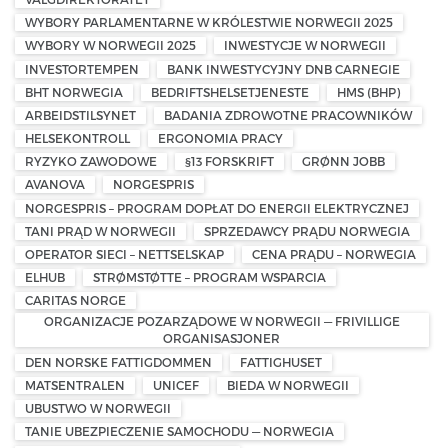
WYBORY PARLAMENTARNE W KRÓLESTWIE NORWEGII 2025
WYBORY W NORWEGII 2025
INWESTYCJE W NORWEGII
INVESTORTEMPEN
BANK INWESTYCYJNY DNB CARNEGIE
BHT NORWEGIA
BEDRIFTSHELSETJENESTE
HMS (BHP)
ARBEIDSTILSYNET
BADANIA ZDROWOTNE PRACOWNIKÓW
HELSEKONTROLL
ERGONOMIA PRACY
RYZYKO ZAWODOWE
§13 FORSKRIFT
GRØNN JOBB
AVANOVA
NORGESPRIS
NORGESPRIS – PROGRAM DOPŁAT DO ENERGII ELEKTRYCZNEJ
TANI PRĄD W NORWEGII
SPRZEDAWCY PRĄDU NORWEGIA
OPERATOR SIECI – NETTSELSKAP
CENA PRĄDU – NORWEGIA
ELHUB
STRØMSTØTTE – PROGRAM WSPARCIA
CARITAS NORGE
ORGANIZACJE POZARZĄDOWE W NORWEGII — FRIVILLIGE
ORGANISASJONER
DEN NORSKE FATTIGDOMMEN
FATTIGHUSET
MATSENTRALEN
UNICEF
BIEDA W NORWEGII
UBUSTWO W NORWEGII
TANIE UBEZPIECZENIE SAMOCHODU — NORWEGIA