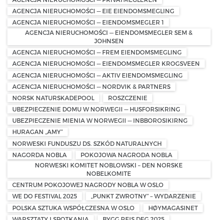
AGENCJA NIERUCHOMOŚCI — EIE EIENDOMSMEGLING
AGENCJA NIERUCHOMOŚCI — EIENDOMSMEGLER 1
AGENCJA NIERUCHOMOŚCI — EIENDOMSMEGLER SEM &
JOHNSEN
AGENCJA NIERUCHOMOŚCI — FREM EIENDOMSMEGLING
AGENCJA NIERUCHOMOŚCI — EIENDOMSMEGLER KROGSVEEN
AGENCJA NIERUCHOMOŚCI — AKTIV EIENDOMSMEGLING
AGENCJA NIERUCHOMOŚCI — NORDVIK & PARTNERS
NORSK NATURSKADEPOOL
ROSZCZENIE
UBEZPIECZENIE DOMU W NORWEGII — HUSFORSIKRING
UBEZPIECZENIE MIENIA W NORWEGII — INBBOROSIKIRNG
HURAGAN „AMY”
NORWESKI FUNDUSZU DS. SZKÓD NATURALNYCH
NAGORDA NOBLA
POKOJOWA NAGRODA NOBLA
NORWESKI KOMITET NOBLOWSKI – DEN NORSKE
NOBELKOMITE
CENTRUM POKOJOWEJ NAGRODY NOBLA W OSLO
WE DO FESTIVAL 2025
„PUNKT ZWROTNY” – WYDARZENIE
POLSKA SZTUKA WSPÓŁCZESNA W OSLO
HØYMAGASINET
WARSZTATY I SPOTKANIA
BYGG REIS DEG 2025