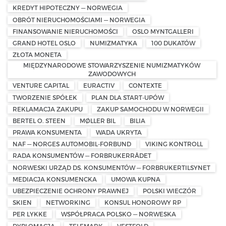
KREDYT HIPOTECZNY — NORWEGIA
OBRÓT NIERUCHOMOŚCIAMI — NORWEGIA
FINANSOWANIE NIERUCHOMOŚCI
OSLO MYNTGALLERI
GRAND HOTEL OSLO
NUMIZMATYKA
100 DUKATÓW
ZŁOTA MONETA
MIĘDZYNARODOWE STOWARZYSZENIE NUMIZMATYKÓW
ZAWODOWYCH
VENTURE CAPITAL
EURACTIV
CONTEXTE
TWORZENIE SPÓŁEK
PLAN DLA START-UPÓW
REKLAMACJA ZAKUPU
ZAKUP SAMOCHODU W NORWEGII
BERTEL O. STEEN
MØLLER BIL
BILIA
PRAWA KONSUMENTA
WADA UKRYTA
NAF — NORGES AUTOMOBIL-FORBUND
VIKING KONTROLL
RADA KONSUMENTÓW — FORBRUKERRÅDET
NORWESKI URZĄD DS. KONSUMENTÓW — FORBRUKERTILSYNET
MEDIACJA KONSUMENCKA
UMOWA KUPNA
UBEZPIECZENIE OCHRONY PRAWNEJ
POLSKI WIECZÓR
SKIEN
NETWORKING
KONSUL HONOROWY RP
PER LYKKE
WSPÓŁPRACA POLSKO — NORWESKA
DYPLOMACJA
TELEMARK
VESTFOLD