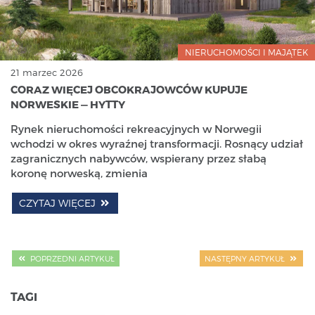
NIERUCHOMOŚCI I MAJĄTEK
21 marzec 2026
CORAZ WIĘCEJ OBCOKRAJOWCÓW KUPUJE
NORWESKIE — HYTTY
Rynek nieruchomości rekreacyjnych w Norwegii
wchodzi w okres wyraźnej transformacji. Rosnący udział
zagranicznych nabywców, wspierany przez słabą
koronę norweską, zmienia
CZYTAJ WIĘCEJ
POPRZEDNI ARTYKUŁ
NASTĘPNY ARTYKUŁ
TAGI