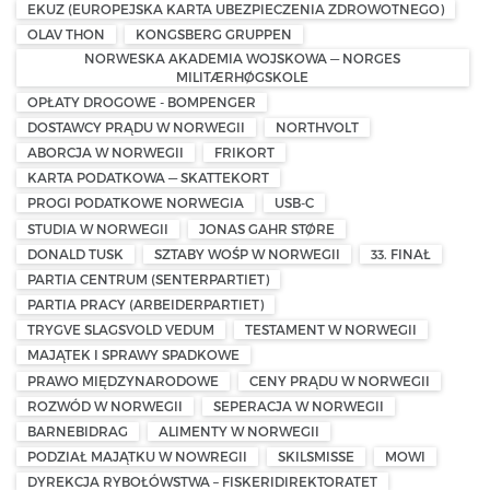
EKUZ (EUROPEJSKA KARTA UBEZPIECZENIA ZDROWOTNEGO)
OLAV THON
KONGSBERG GRUPPEN
NORWESKA AKADEMIA WOJSKOWA — NORGES
MILITÆRHØGSKOLE
OPŁATY DROGOWE - BOMPENGER
DOSTAWCY PRĄDU W NORWEGII
NORTHVOLT
ABORCJA W NORWEGII
FRIKORT
KARTA PODATKOWA — SKATTEKORT
PROGI PODATKOWE NORWEGIA
USB-C
STUDIA W NORWEGII
JONAS GAHR STØRE
DONALD TUSK
SZTABY WOŚP W NORWEGII
33. FINAŁ
PARTIA CENTRUM (SENTERPARTIET)
PARTIA PRACY (ARBEIDERPARTIET)
TRYGVE SLAGSVOLD VEDUM
TESTAMENT W NORWEGII
MAJĄTEK I SPRAWY SPADKOWE
PRAWO MIĘDZYNARODOWE
CENY PRĄDU W NORWEGII
ROZWÓD W NORWEGII
SEPERACJA W NORWEGII
BARNEBIDRAG
ALIMENTY W NORWEGII
PODZIAŁ MAJĄTKU W NOWREGII
SKILSMISSE
MOWI
DYREKCJA RYBOŁÓWSTWA – FISKERIDIREKTORATET