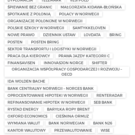
ŚPIEWANIE BEZ GRANIC
MAŁGORZATA KIDAWA-BŁOŃSKA
SPOTKANIE Z POLONIĄ
POLACY W NORWEGII
ORGANIZACJE POLONIJNE W NORWEGII
POLSKIE SZKOŁY W NORWEGII
SAMTYKKELOVEN
NOWE PRAWO
DZIENNIK USTAW
LOVDATA
BRING
POSTEN
POSTEN BRING
SEKTOR TRANSPORTU I LOGISTYKI W NORWEGII
PRACA DLA KIEROWCY
PRAWA JAZDY KATEGORII C
FINANSAVISEN
INNOVASJON NORGE
SHIFTER
ORGANIZACJA WSPÓŁPRACY GOSPODARCZEJ I ROZWOJU –
OECD
IDA WOLDEN BACHE
BANK CENTRALNY NORWEGII – NORGES BANK
OPROCENTOWANIE HIPOTEKI W NORWEGII
RENTERADAR
REFINANSOWANIE HIPOTEK W NORWEGII
SEB BANK
RYSTAD ENERGY
BARYŁKA ROPY BRENT
OXFORD ECONOMICS
CIEŚNINA ORMUZ
WYMIANA WALUT
BANK NORWEGIAN
BANK N26
KANTOR WALUTOWY
PRZEWALUTOWANIE
WISE