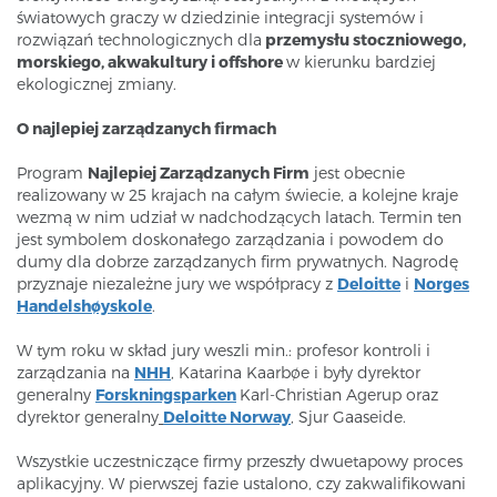
światowych graczy w dziedzinie integracji systemów i
rozwiązań technologicznych dla
przemysłu stoczniowego,
morskiego, akwakultury i offshore
w kierunku bardziej
ekologicznej zmiany.
O najlepiej zarządzanych firmach
Program
Najlepiej Zarządzanych Firm
jest obecnie
realizowany w 25 krajach na całym świecie, a kolejne kraje
wezmą w nim udział w nadchodzących latach. Termin ten
jest symbolem doskonałego zarządzania i powodem do
dumy dla dobrze zarządzanych firm prywatnych. Nagrodę
przyznaje niezależne jury we współpracy z
Deloitte
i
Norges
Handelshøyskole
.
W tym roku w skład jury weszli min.: profesor kontroli i
zarządzania na
NHH
, Katarina Kaarbøe i były dyrektor
generalny
Forskningsparken
Karl-Christian Agerup oraz
dyrektor generalny
Deloitte Norway
, Sjur Gaaseide.
Wszystkie uczestniczące firmy przeszły dwuetapowy proces
aplikacyjny. W pierwszej fazie ustalono, czy zakwalifikowani