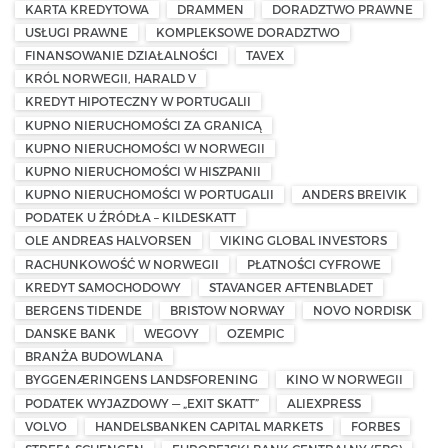
KARTA KREDYTOWA
DRAMMEN
DORADZTWO PRAWNE
USŁUGI PRAWNE
KOMPLEKSOWE DORADZTWO
FINANSOWANIE DZIAŁALNOŚCI
TAVEX
KRÓL NORWEGII, HARALD V
KREDYT HIPOTECZNY W PORTUGALII
KUPNO NIERUCHOMOŚCI ZA GRANICĄ
KUPNO NIERUCHOMOŚCI W NORWEGII
KUPNO NIERUCHOMOŚCI W HISZPANII
KUPNO NIERUCHOMOŚCI W PORTUGALII
ANDERS BREIVIK
PODATEK U ŹRÓDŁA – KILDESKATT
OLE ANDREAS HALVORSEN
VIKING GLOBAL INVESTORS
RACHUNKOWOŚĆ W NORWEGII
PŁATNOŚCI CYFROWE
KREDYT SAMOCHODOWY
STAVANGER AFTENBLADET
BERGENS TIDENDE
BRISTOW NORWAY
NOVO NORDISK
DANSKE BANK
WEGOVY
OZEMPIC
BRANŻA BUDOWLANA
BYGGENÆRINGENS LANDSFORENING
KINO W NORWEGII
PODATEK WYJAZDOWY — „EXIT SKATT”
ALIEXPRESS
VOLVO
HANDELSBANKEN CAPITAL MARKETS
FORBES