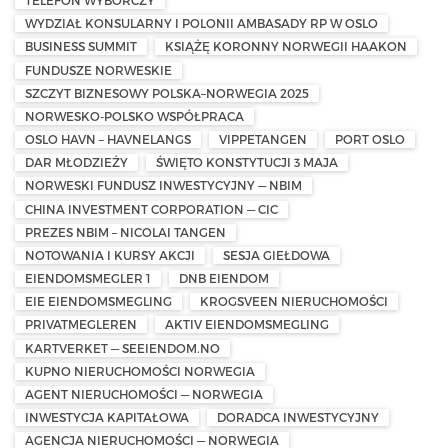
WYDZIAŁ KONSULARNY I POLONII AMBASADY RP W OSLO
BUSINESS SUMMIT
KSIĄŻĘ KORONNY NORWEGII HAAKON
FUNDUSZE NORWESKIE
SZCZYT BIZNESOWY POLSKA–NORWEGIA 2025
NORWESKO-POLSKO WSPÓŁPRACA
OSLO HAVN – HAVNELANGS
VIPPETANGEN
PORT OSLO
DAR MŁODZIEŻY
ŚWIĘTO KONSTYTUCJI 3 MAJA
NORWESKI FUNDUSZ INWESTYCYJNY — NBIM
CHINA INVESTMENT CORPORATION — CIC
PREZES NBIM – NICOLAI TANGEN
NOTOWANIA I KURSY AKCJI
SESJA GIEŁDOWA
EIENDOMSMEGLER 1
DNB EIENDOM
EIE EIENDOMSMEGLING
KROGSVEEN NIERUCHOMOŚCI
PRIVATMEGLEREN
AKTIV EIENDOMSMEGLING
KARTVERKET — SEEIENDOM.NO
KUPNO NIERUCHOMOŚCI NORWEGIA
AGENT NIERUCHOMOŚCI — NORWEGIA
INWESTYCJA KAPITAŁOWA
DORADCA INWESTYCYJNY
AGENCJA NIERUCHOMOŚCI — NORWEGIA