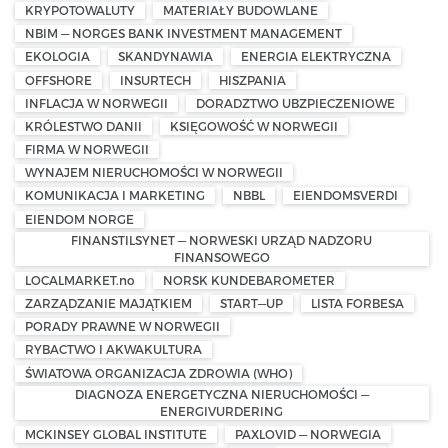
KRYPOTOWALUTY
MATERIAŁY BUDOWLANE
NBIM — NORGES BANK INVESTMENT MANAGEMENT
EKOLOGIA
SKANDYNAWIA
ENERGIA ELEKTRYCZNA
OFFSHORE
INSURTECH
HISZPANIA
INFLACJA W NORWEGII
DORADZTWO UBZPIECZENIOWE
KRÓLESTWO DANII
KSIĘGOWOŚĆ W NORWEGII
FIRMA W NORWEGII
WYNAJEM NIERUCHOMOŚCI W NORWEGII
KOMUNIKACJA I MARKETING
NBBL
EIENDOMSVERDI
EIENDOM NORGE
FINANSTILSYNET — NORWESKI URZĄD NADZORU
FINANSOWEGO
LOCALMARKET.no
NORSK KUNDEBAROMETER
ZARZĄDZANIE MAJĄTKIEM
START—UP
LISTA FORBESA
PORADY PRAWNE W NORWEGII
RYBACTWO I AKWAKULTURA
ŚWIATOWA ORGANIZACJA ZDROWIA (WHO)
DIAGNOZA ENERGETYCZNA NIERUCHOMOŚCI —
ENERGIVURDERING
MCKINSEY GLOBAL INSTITUTE
PAXLOVID — NORWEGIA