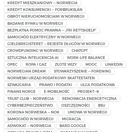
KREDYT MIESZKANIOWY — NORWEGIA
KREDYT KONSUMENCKI — FORBRUKSLÅN
OBRÓT NIERUCHOMOŚCIAMI W NORWEGII
BADANIE RYNKU W NORWEGII
BEZPŁATNA POMOC PRAWNA — „FRI RETTSHJELP”
SAMOCHÓD ELEKTRYCZNY W NORWEGII
GJELDSREGISTERET — REJESTR DŁUGÓW W NORWEGII
CROWDFUNDING W NORWEGII
CHATGPT
SZTUCZNA INTELIGENCJA AI
WORK-LIFE BALANCE
OPEC
ROPA I GAZ
ZŁOTE WIZY
MOOC
LINKEDIN
NORWEGIAN DREAM
STOWARZYSZENIE — FORENING
NORWESKI URZĄD PODATKOWY-SKATTEETATEN
SZWAJCARIA
PRAWO I PODATKI
ULGA PODATKOWA
FINANS NORGE
E-MOBILNOŚĆ
PROJEKT—K
TRUST CLUB — NORWEGIA
RENOWACJA ENERGETYCZNA
CYBERBEZPIECZEŃSTWO
OSZCZĘDNOŚCI
BSU
KORONA NORWESKA — NOK
UMOWA W NORWEGII
SAMOCHÓD W NORWEGII
MIGRACJA
ADWOKAT — NORWEGIA
BARD GOOGLE