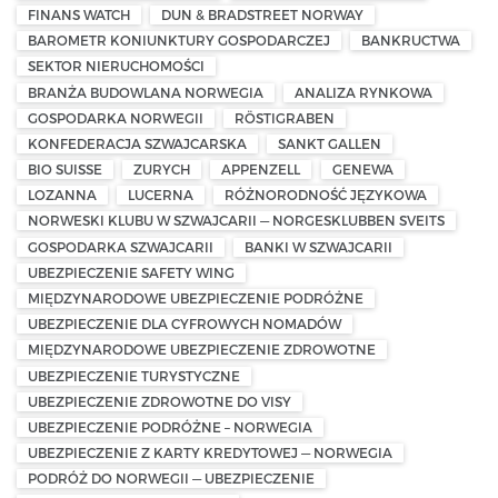
FINANS WATCH
DUN & BRADSTREET NORWAY
BAROMETR KONIUNKTURY GOSPODARCZEJ
BANKRUCTWA
SEKTOR NIERUCHOMOŚCI
BRANŻA BUDOWLANA NORWEGIA
ANALIZA RYNKOWA
GOSPODARKA NORWEGII
RÖSTIGRABEN
KONFEDERACJA SZWAJCARSKA
SANKT GALLEN
BIO SUISSE
ZURYCH
APPENZELL
GENEWA
LOZANNA
LUCERNA
RÓŻNORODNOŚĆ JĘZYKOWA
NORWESKI KLUBU W SZWAJCARII — NORGESKLUBBEN SVEITS
GOSPODARKA SZWAJCARII
BANKI W SZWAJCARII
UBEZPIECZENIE SAFETY WING
MIĘDZYNARODOWE UBEZPIECZENIE PODRÓŻNE
UBEZPIECZENIE DLA CYFROWYCH NOMADÓW
MIĘDZYNARODOWE UBEZPIECZENIE ZDROWOTNE
UBEZPIECZENIE TURYSTYCZNE
UBEZPIECZENIE ZDROWOTNE DO VISY
UBEZPIECZENIE PODRÓŻNE – NORWEGIA
UBEZPIECZENIE Z KARTY KREDYTOWEJ — NORWEGIA
PODRÓŻ DO NORWEGII — UBEZPIECZENIE