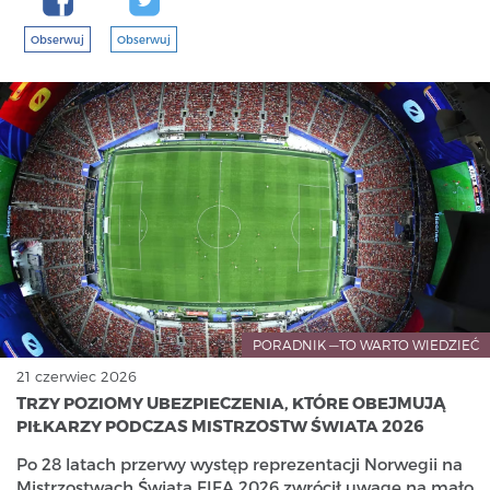
Obserwuj
Obserwuj
PORADNIK —TO WARTO WIEDZIEĆ
21 czerwiec 2026
TRZY POZIOMY UBEZPIECZENIA, KTÓRE OBEJMUJĄ
PIŁKARZY PODCZAS MISTRZOSTW ŚWIATA 2026
Po 28 latach przerwy występ reprezentacji Norwegii na
Mistrzostwach Świata FIFA 2026 zwrócił uwagę na mało