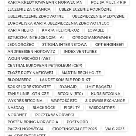
KARTA KREDYTOWA BANK NORWEGIAN
POLISA MULTI-TRIP
LECZENIE ZA GRANICĄ
UBEZPIECZENIE PODRÓŻNE
UBEZPIECZENIE ZDROWOTNE
UBEZPIECZENIE MEDYCZNE
EUROPEJSKA KARTA UBEZPIECZENIA ZDROWOTNEGO
KARTA HELFO
KARTA HELFO/EKUZ
LOVABLE
SZTUCZNA INTELIGENCJA — AI
OPROGRAMOWANIE
JEDNOROŻEC
STRONA INTERNETOWA
GPT-ENGINEER
ANDREESSEN HOROWITZ
INDEX VENTURES
WOLIN WSCHÓD 1 (WE1)
CENTRAL EUROPEAN PETROLEUM (CEP)
ZŁOŻE ROPY NAFTOWEJ
MARTIN BECH HOLTE
BLOOMBERG
LANDET SOM BLE FOR RIKT
SOKKELDIREKTORATET
RYANAIR
LIMIT BAGAŻU
TANIE LINIE LOTNICZE
BITCOIN (BTC)
KURS BITCOINA
WYKRES BITCOINA
WARTOŚĆ BTC
SIX SWISS EXCHANGE
NASDAQ
BLACKROCK
FIDELITY
WISDOMTREE
NORDNET
POCZTA W NORWEGII
POSTEN BRING NORWEGIA
POSTNORD
PACZKI NORWEGIA
STORTINGSVALGET 2025
VALG 2025
VALGDIREKTORATET