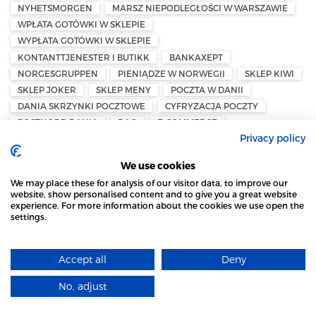
NYHETSMORGEN
MARSZ NIEPODLEGŁOŚCI W WARSZAWIE
WPŁATA GOTÓWKI W SKLEPIE
WYPŁATA GOTÓWKI W SKLEPIE
KONTANTTJENESTER I BUTIKK
BANKAXEPT
NORGESGRUPPEN
PIENIĄDZE W NORWEGII
SKLEP KIWI
SKLEP JOKER
SKLEP MENY
POCZTA W DANII
DANIA SKRZYNKI POCZTOWE
CYFRYZACJA POCZTY
POSTNORD DANIA
DAO
E-COMMERCE
Privacy policy
DANSK AVIS OMDELING
PODATEK OD MAJĄTKU — NORWEGIA
We use cookies
FORMUESSKATT — PODATEK OD MAJĄTKU
We may place these for analysis of our visitor data, to improve our
BIZNES PRYWATNY
PRZEDSIĘBIORCY W NORWEGII
website, show personalised content and to give you a great website
NORWESKI SYSTEM PODATKOWY
UCIECZKA KAPITAŁU
experience. For more information about the cookies we use open the
settings.
NORWEGIA — PODATEK MAJĄTKOWY
STRONA LOCAL MARKET WYKORZYSTUJE PLIKI
ØYSTEIN STRAY SPETALEN
MIGRACJA DO SZWECJI
COOKIES
WYDALENIE ZE SZWECJI
POLITYKA MIGRACYJNA
Accept all
Deny
DOWIEDZ SIĘ WIĘCEJ
PRZEPISY PRAWNE
DEPORTACJA
CŁA UE — NORWEGIA
No, adjust
EKSPORT Z NORWEGII
NORWEGIA — EFTA
ROZUMIEM
PRZEMYSŁ I HANDEL
EKSPORT DO UE