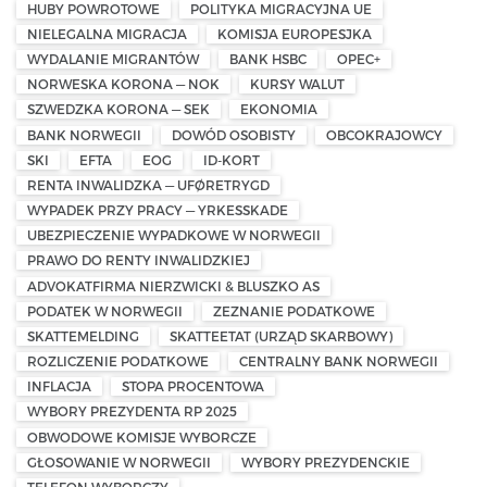
HUBY POWROTOWE
POLITYKA MIGRACYJNA UE
NIELEGALNA MIGRACJA
KOMISJA EUROPESJKA
WYDALANIE MIGRANTÓW
BANK HSBC
OPEC+
NORWESKA KORONA — NOK
KURSY WALUT
SZWEDZKA KORONA — SEK
EKONOMIA
BANK NORWEGII
DOWÓD OSOBISTY
OBCOKRAJOWCY
SKI
EFTA
EOG
ID-KORT
RENTA INWALIDZKA — UFØRETRYGD
WYPADEK PRZY PRACY — YRKESSKADE
UBEZPIECZENIE WYPADKOWE W NORWEGII
PRAWO DO RENTY INWALIDZKIEJ
ADVOKATFIRMA NIERZWICKI & BLUSZKO AS
PODATEK W NORWEGII
ZEZNANIE PODATKOWE
SKATTEMELDING
SKATTEETAT (URZĄD SKARBOWY)
ROZLICZENIE PODATKOWE
CENTRALNY BANK NORWEGII
INFLACJA
STOPA PROCENTOWA
WYBORY PREZYDENTA RP 2025
OBWODOWE KOMISJE WYBORCZE
GŁOSOWANIE W NORWEGII
WYBORY PREZYDENCKIE
TELEFON WYBORCZY