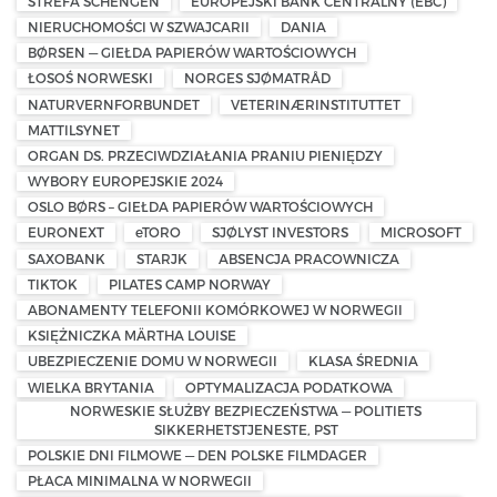
STREFA SCHENGEN
EUROPEJSKI BANK CENTRALNY (EBC)
NIERUCHOMOŚCI W SZWAJCARII
DANIA
BØRSEN — GIEŁDA PAPIERÓW WARTOŚCIOWYCH
ŁOSOŚ NORWESKI
NORGES SJØMATRÅD
NATURVERNFORBUNDET
VETERINÆRINSTITUTTET
MATTILSYNET
ORGAN DS. PRZECIWDZIAŁANIA PRANIU PIENIĘDZY
WYBORY EUROPEJSKIE 2024
OSLO BØRS – GIEŁDA PAPIERÓW WARTOŚCIOWYCH
EURONEXT
eTORO
SJØLYST INVESTORS
MICROSOFT
SAXOBANK
STARJK
ABSENCJA PRACOWNICZA
TIKTOK
PILATES CAMP NORWAY
ABONAMENTY TELEFONII KOMÓRKOWEJ W NORWEGII
KSIĘŻNICZKA MÄRTHA LOUISE
UBEZPIECZENIE DOMU W NORWEGII
KLASA ŚREDNIA
WIELKA BRYTANIA
OPTYMALIZACJA PODATKOWA
NORWESKIE SŁUŻBY BEZPIECZEŃSTWA — POLITIETS
SIKKERHETSTJENESTE, PST
POLSKIE DNI FILMOWE — DEN POLSKE FILMDAGER
PŁACA MINIMALNA W NORWEGII