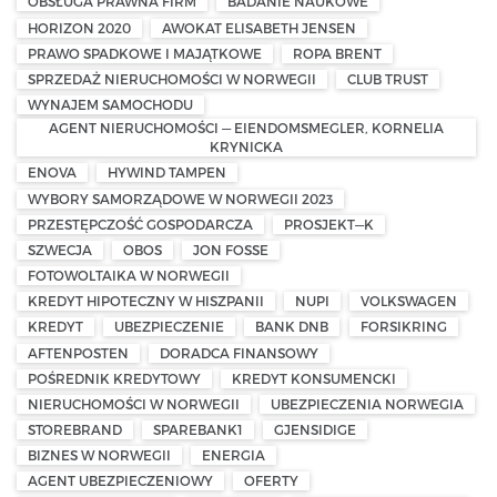
OBSŁUGA PRAWNA FIRM
BADANIE NAUKOWE
HORIZON 2020
AWOKAT ELISABETH JENSEN
PRAWO SPADKOWE I MAJĄTKOWE
ROPA BRENT
SPRZEDAŻ NIERUCHOMOŚCI W NORWEGII
CLUB TRUST
WYNAJEM SAMOCHODU
AGENT NIERUCHOMOŚCI — EIENDOMSMEGLER, KORNELIA
KRYNICKA
ENOVA
HYWIND TAMPEN
WYBORY SAMORZĄDOWE W NORWEGII 2023
PRZESTĘPCZOŚĆ GOSPODARCZA
PROSJEKT—K
SZWECJA
OBOS
JON FOSSE
FOTOWOLTAIKA W NORWEGII
KREDYT HIPOTECZNY W HISZPANII
NUPI
VOLKSWAGEN
KREDYT
UBEZPIECZENIE
BANK DNB
FORSIKRING
AFTENPOSTEN
DORADCA FINANSOWY
POŚREDNIK KREDYTOWY
KREDYT KONSUMENCKI
NIERUCHOMOŚCI W NORWEGII
UBEZPIECZENIA NORWEGIA
STOREBRAND
SPAREBANK1
GJENSIDIGE
BIZNES W NORWEGII
ENERGIA
AGENT UBEZPIECZENIOWY
OFERTY