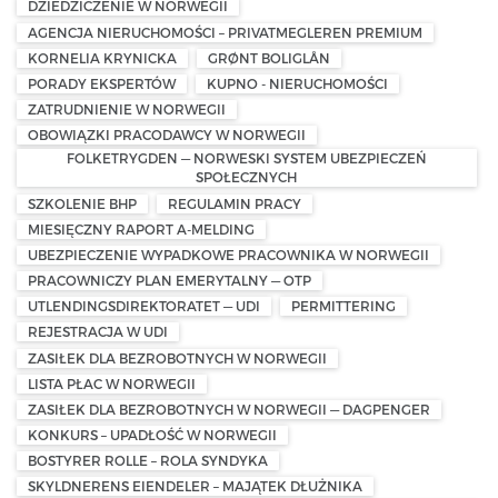
DZIEDZICZENIE W NORWEGII
AGENCJA NIERUCHOMOŚCI – PRIVATMEGLEREN PREMIUM
KORNELIA KRYNICKA
GRØNT BOLIGLÅN
PORADY EKSPERTÓW
KUPNO - NIERUCHOMOŚCI
ZATRUDNIENIE W NORWEGII
OBOWIĄZKI PRACODAWCY W NORWEGII
FOLKETRYGDEN — NORWESKI SYSTEM UBEZPIECZEŃ
SPOŁECZNYCH
SZKOLENIE BHP
REGULAMIN PRACY
MIESIĘCZNY RAPORT A-MELDING
UBEZPIECZENIE WYPADKOWE PRACOWNIKA W NORWEGII
PRACOWNICZY PLAN EMERYTALNY — OTP
UTLENDINGSDIREKTORATET — UDI
PERMITTERING
REJESTRACJA W UDI
ZASIŁEK DLA BEZROBOTNYCH W NORWEGII
LISTA PŁAC W NORWEGII
ZASIŁEK DLA BEZROBOTNYCH W NORWEGII — DAGPENGER
KONKURS – UPADŁOŚĆ W NORWEGII
BOSTYRER ROLLE – ROLA SYNDYKA
SKYLDNERENS EIENDELER – MAJĄTEK DŁUŻNIKA