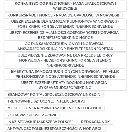
KONKURSBO OG KREDITORER – MASA UPADŁOŚCIOWA I
WIERZYCIELE
KONKURSRÅDET NORGE – RADA DS. UPADŁOŚCI W NORWEGII
UBEZPIECZENIE DLA SAMOZATRUDNIONYCH W NORWEGII –
FORSIKRING FOR SELVSTENDIG NÆRINGSDRIVENDE
UBEZPIECZENIE DZIAŁALNOŚCI GOSPODARCZEJ NORWEGIA –
BEDRIFTSFORSIKRING NORGE
OC DLA SAMOZATRUDNIONYCH NORWEGIA –
ANSVARSFORSIKRING FOR ENKELTPERSONFORETAK
UBEZPIECZENIE ZDROWOTNE DLA PRZEDSIĘBIORCY
NORWEGIA – HELSEFORSIKRING FOR SELVSTENDIG
NÆRINGSDRIVENDE
EMERYTURA SAMOZATRUDNIONYCH NORWEGIA – FRIVILLIG
PENSJONSSPARING SELVSTENDIG NÆRINGSDRIVENDE
UBEZPIECZENIE UTRATY DOCHODU NORWEGIA –
SYKEAVBRUDDSFORSIKRING
BRANŻOWY PORTAL SPOŁECZNOŚCIOWY LINKEDIN
TRENOWANIE SZTUCZNEJ INTELIGENCJI AI
MODELE GENERATYWNEJ SZTUCZNEJ INTELIGENCJI
ZOFIA PASZKIEWICZ — NRK
„NAZISTOWSKIE MARSZE W POLSCE”
REDKACJA NRK
AKTYWNOŚĆ POLSKIEJ SPOŁECZNOŚCI W NORWEGII