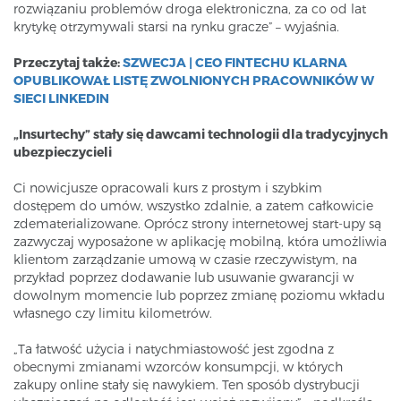
rozwiązaniu problemów droga elektroniczna, za co od lat
krytykę otrzymywali starsi na rynku gracze” – wyjaśnia.
Przeczytaj także:
SZWECJA | CEO FINTECHU KLARNA
OPUBLIKOWAŁ LISTĘ ZWOLNIONYCH PRACOWNIKÓW W
SIECI LINKEDIN
„Insurtechy” stały się dawcami technologii dla tradycyjnych
ubezpieczycieli
Ci nowicjusze opracowali kurs z prostym i szybkim
dostępem do umów, wszystko zdalnie, a zatem całkowicie
zdematerializowane. Oprócz strony internetowej start-upy są
zazwyczaj wyposażone w aplikację mobilną, która umożliwia
klientom zarządzanie umową w czasie rzeczywistym, na
przykład poprzez dodawanie lub usuwanie gwarancji w
dowolnym momencie lub poprzez zmianę poziomu wkładu
własnego czy limitu kilometrów.
„Ta łatwość użycia i natychmiastowość jest zgodna z
obecnymi zmianami wzorców konsumpcji, w których
zakupy online stały się nawykiem. Ten sposób dystrybucji