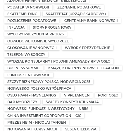
ADVOKATFIRMA NIERZWICKI & BLUSZKO AS
PODATEK W NORWEGII
ZEZNANIE PODATKOWE
SKATTEMELDING
SKATTEETAT (URZĄD SKARBOWY)
ROZLICZENIE PODATKOWE
CENTRALNY BANK NORWEGII
INFLACJA
STOPA PROCENTOWA
WYBORY PREZYDENTA RP 2025
OBWODOWE KOMISJE WYBORCZE
GŁOSOWANIE W NORWEGII
WYBORY PREZYDENCKIE
TELEFON WYBORCZY
WYDZIAŁ KONSULARNY I POLONII AMBASADY RP W OSLO
BUSINESS SUMMIT
KSIĄŻĘ KORONNY NORWEGII HAAKON
FUNDUSZE NORWESKIE
SZCZYT BIZNESOWY POLSKA–NORWEGIA 2025
NORWESKO-POLSKO WSPÓŁPRACA
OSLO HAVN – HAVNELANGS
VIPPETANGEN
PORT OSLO
DAR MŁODZIEŻY
ŚWIĘTO KONSTYTUCJI 3 MAJA
NORWESKI FUNDUSZ INWESTYCYJNY — NBIM
CHINA INVESTMENT CORPORATION — CIC
PREZES NBIM – NICOLAI TANGEN
NOTOWANIA I KURSY AKCJI
SESJA GIEŁDOWA