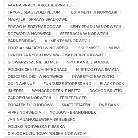
PARTIA PRACY (ARBEIDERPARTIET)
TRYGVE SLAGSVOLD VEDUM
TESTAMENT W NORWEGII
MAJĄTEK I SPRAWY SPADKOWE
PRAWO MIĘDZYNARODOWE
CENY PRĄDU W NORWEGII
ROZWÓD W NORWEGII
SEPERACJA W NORWEGII
BARNEBIDRAG
ALIMENTY W NORWEGII
PODZIAŁ MAJĄTKU W NOWREGII
SKILSMISSE
MOWI
DYREKCJA RYBOŁÓWSTWA – FISKERIDIREKTORATET
STOWARZYSZENIE BLI MED
SPOTKANIE Z POLSKĄ
POLSKIE CENTRUM INTEGRACJI
MISTRZOSTWA ŚWIATA
OSZCZĘDNOŚCI W NORWEGII
INWESTYCJE W ZŁOTO
GOLD AVENUE
FUNDUSZE STOREBRAND
BLACK ROCK
iSHERES
WYNAGRODZENIE NETTO
DOCHÓD BRUTTO
ZAROBKI W NORWEGII
FERIEPENGER
PODATEK DOCHODOWY
SKATTEETATEN
DNB BANK
VIPPS NORWEGIA
YOUGOV – BRANDINDEX
JANINA JANUSZEWSKA-SKREIBERG
POLSKO-NORWESKA PISARKA
DIALOG KULTUROWY POLSKA-NORWEGIA