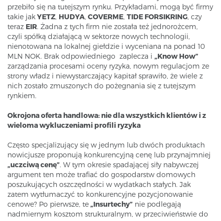
przebiło się na tutejszym rynku. Przykładami, mogą być firmy
takie jak
YETZ
,
HUDYA
,
COVERME
,
TIDE FORSIKRING
, czy
teraz
EIR
. Żadna z tych firm nie została też jednorożcem,
czyli spółką działającą w sektorze nowych technologii,
nienotowana na lokalnej giełdzie i wyceniana na ponad 10
MLN NOK. Brak odpowiedniego zaplecza i
„Know How”
zarządzania procesami oceny ryzyka, nowym regulacjom ze
strony władz i niewystarczający kapitał sprawiło, że wiele z
nich zostało zmuszonych do pożegnania się z tutejszym
rynkiem.
Okrojona
o
ferta handlowa: nie dla wszystkich klientów i z
wieloma wykluczeniami profili ryzyka
Często specjalizujący się w jednym lub dwóch produktach
nowicjusze proponują konkurencyjną cenę lub przynajmniej
„uczciwą cenę”
. W tym okresie spadającej siły nabywczej
argument ten może trafiać do gospodarstw domowych
poszukujących oszczędności w wydatkach stałych. Jak
zatem wytłumaczyć to konkurencyjne pozycjonowanie
cenowe? Po pierwsze, te
„Insurtechy”
nie podlegają
nadmiernym kosztom strukturalnym, w przeciwieństwie do