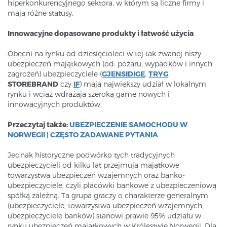
hiperkonkurencyjnego sektora, w którym są liczne firmy i
mają różne statusy.
Innowacyjne dopasowane produkty i łatwość użycia
Obecni na rynku od dziesięcioleci w tej tak zwanej niszy
ubezpieczeń majątkowych (od: pożaru, wypadków i innych
zagrożeń) ubezpieczyciele (
GJENSIDIGE
,
TRYG
,
STOREBRAND
czy
IF
) mają największy udział w lokalnym
rynku i wciąż wdrażają szeroką gamę nowych i
innowacyjnych produktów.
Przeczytaj także:
UBEZPIECZENIE SAMOCHODU W
NORWEGII | CZĘSTO ZADAWANE PYTANIA
Jednak historyczne podwórko tych tradycyjnych
ubezpieczycieli od kilku lat przejmują majątkowe
towarzystwa ubezpieczeń wzajemnych oraz banko-
ubezpieczyciele, czyli placówki bankowe z ubezpieczeniową
spółką zależną. Ta grupa graczy o charakterze generalnym
(ubezpieczyciele, towarzystwa ubezpieczeń wzajemnych,
ubezpieczyciele banków) stanowi prawie 95% udziału w
rynku ubezpieczeń majątkowych w Królestwie Norwegii. Dla