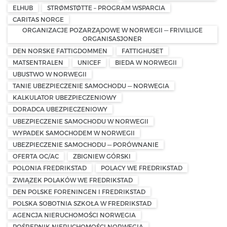
ELHUB
STRØMSTØTTE – PROGRAM WSPARCIA
CARITAS NORGE
ORGANIZACJE POZARZĄDOWE W NORWEGII — FRIVILLIGE
ORGANISASJONER
DEN NORSKE FATTIGDOMMEN
FATTIGHUSET
MATSENTRALEN
UNICEF
BIEDA W NORWEGII
UBUSTWO W NORWEGII
TANIE UBEZPIECZENIE SAMOCHODU — NORWEGIA
KALKULATOR UBEZPIECZENIOWY
DORADCA UBEZPIECZENIOWY
UBEZPIECZENIE SAMOCHODU W NORWEGII
WYPADEK SAMOCHODEM W NORWEGII
UBEZPIECZENIE SAMOCHODU — PORÓWNANIE
OFERTA OC/AC
ZBIGNIEW GÓRSKI
POLONIA FREDRIKSTAD
POLACY WE FREDRIKSTAD
ZWIĄZEK POLAKÓW WE FREDRIKSTAD
DEN POLSKE FORENINGEN I FREDRIKSTAD
POLSKA SOBOTNIA SZKOŁA W FREDRIKSTAD
AGENCJA NIERUCHOMOŚCI NORWEGIA
POŚREDNIK NIERUCHOMOŚCI NORWEGIA