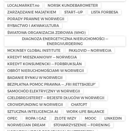
LOCALMARKET.no
NORSK KUNDEBAROMETER
ZARZĄDZANIE MAJĄTKIEM
START—UP
LISTA FORBESA
PORADY PRAWNE W NORWEGII
RYBACTWO I AKWAKULTURA
ŚWIATOWA ORGANIZACJA ZDROWIA (WHO)
DIAGNOZA ENERGETYCZNA NIERUCHOMOŚCI —
ENERGIVURDERING
MCKINSEY GLOBAL INSTITUTE
PAXLOVID — NORWEGIA
KREDYT MIESZKANIOWY — NORWEGIA
KREDYT KONSUMENCKI — FORBRUKSLÅN
OBRÓT NIERUCHOMOŚCIAMI W NORWEGII
BADANIE RYNKU W NORWEGII
BEZPŁATNA POMOC PRAWNA — „FRI RETTSHJELP”
SAMOCHÓD ELEKTRYCZNY W NORWEGII
GJELDSREGISTERET — REJESTR DŁUGÓW W NORWEGII
CROWDFUNDING W NORWEGII
CHATGPT
SZTUCZNA INTELIGENCJA AI
WORK-LIFE BALANCE
OPEC
ROPA I GAZ
ZŁOTE WIZY
MOOC
LINKEDIN
NORWEGIAN DREAM
STOWARZYSZENIE — FORENING