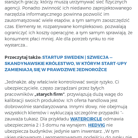
starszych graczy, którzy muszą utrzymywać sieć fizycznych
agencji. Ponadto zwinność ich niedawno zaprojektowanego
narzędzia informatycznego powinna pozwolić im
zautomatyzować wiele etapów, a tym samym zaoszczędzić
czas. Elementy te, rozpatrywane kompleksowo, pozwalają
ograniczyć ich koszty operacyjne, a tym samym sprawiają, że
konsument płaci mniej. Ale dla potrzeb rynku to nie
wystarcza...
Przeczytaj także:
STARTUP SWEDEN | SZWECJA —
SKANDYNAWSKIE KRÓLESTWO, W KTÓRYM START-UPY
ZAMIENIAJĄ SIĘ W PRAWDZIWE JEDNOROŻCE
„Jednakże, aby właściwie kontrolować swoje ryzyko, Ci
ubezpieczyciele, często zarządzani przez byłych
pracowników
„starych firm”
, przywiązują dużą wagę do
kalibracji swoich produktów. Ich oferta handlowa jest
dobrowolnie standaryzowana. Innymi słowy, nie obejmują
wszystkich klientów i wykluczają szczególne przypadki ”–
zauważa Łukasz. Dla przykładu
WATERCIRCLE
odmawia
ubezpieczenia 2 i 3 domu na wynajem.
HEDVIG
nie
ubezpiecza budynków, jedynie sam inwentarz. „W tym
ukierunkowanym i segmentowanym podejściu do rynku nie