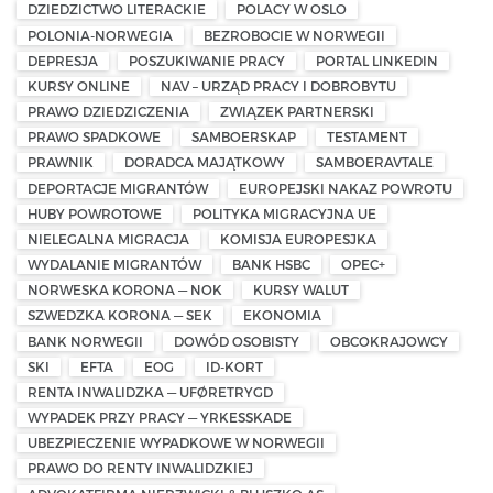
DZIEDZICTWO LITERACKIE
POLACY W OSLO
POLONIA-NORWEGIA
BEZROBOCIE W NORWEGII
DEPRESJA
POSZUKIWANIE PRACY
PORTAL LINKEDIN
KURSY ONLINE
NAV – URZĄD PRACY I DOBROBYTU
PRAWO DZIEDZICZENIA
ZWIĄZEK PARTNERSKI
PRAWO SPADKOWE
SAMBOERSKAP
TESTAMENT
PRAWNIK
DORADCA MAJĄTKOWY
SAMBOERAVTALE
DEPORTACJE MIGRANTÓW
EUROPEJSKI NAKAZ POWROTU
HUBY POWROTOWE
POLITYKA MIGRACYJNA UE
NIELEGALNA MIGRACJA
KOMISJA EUROPESJKA
WYDALANIE MIGRANTÓW
BANK HSBC
OPEC+
NORWESKA KORONA — NOK
KURSY WALUT
SZWEDZKA KORONA — SEK
EKONOMIA
BANK NORWEGII
DOWÓD OSOBISTY
OBCOKRAJOWCY
SKI
EFTA
EOG
ID-KORT
RENTA INWALIDZKA — UFØRETRYGD
WYPADEK PRZY PRACY — YRKESSKADE
UBEZPIECZENIE WYPADKOWE W NORWEGII
PRAWO DO RENTY INWALIDZKIEJ