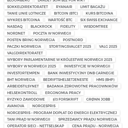
SOKKELDIREKTORATET
RYANAIR
LIMIT BAGAŻU
TANIE LINIE LOTNICZE
BITCOIN (BTC)
KURS BITCOINA
WYKRES BITCOINA
WARTOŚĆ BTC
SIX SWISS EXCHANGE
NASDAQ
BLACKROCK
FIDELITY
WISDOMTREE
NORDNET
POCZTA W NORWEGII
POSTEN BRING NORWEGIA
POSTNORD
PACZKI NORWEGIA
STORTINGSVALGET 2025
VALG 2025
VALGDIREKTORATET
WYBORY PARLAMENTARNE W KRÓLESTWIE NORWEGII 2025
WYBORY W NORWEGII 2025
INWESTYCJE W NORWEGII
INVESTORTEMPEN
BANK INWESTYCYJNY DNB CARNEGIE
BHT NORWEGIA
BEDRIFTSHELSETJENESTE
HMS (BHP)
ARBEIDSTILSYNET
BADANIA ZDROWOTNE PRACOWNIKÓW
HELSEKONTROLL
ERGONOMIA PRACY
RYZYKO ZAWODOWE
§13 FORSKRIFT
GRØNN JOBB
AVANOVA
NORGESPRIS
NORGESPRIS – PROGRAM DOPŁAT DO ENERGII ELEKTRYCZNEJ
TANI PRĄD W NORWEGII
SPRZEDAWCY PRĄDU NORWEGIA
OPERATOR SIECI – NETTSELSKAP
CENA PRĄDU – NORWEGIA