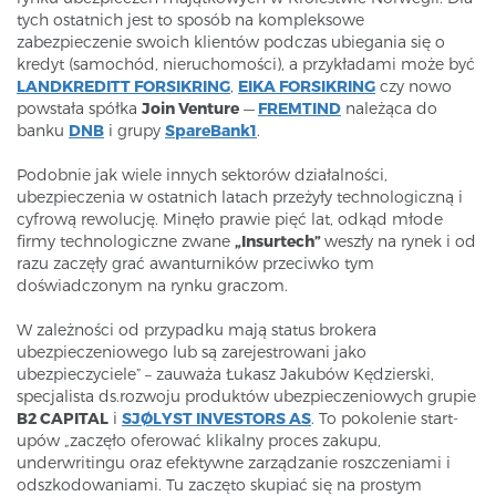
tych ostatnich jest to sposób na kompleksowe
zabezpieczenie swoich klientów podczas ubiegania się o
kredyt (samochód, nieruchomości), a przykładami może być
LANDKREDITT FORSIKRING
,
EIKA FORSIKRING
czy nowo
powstała spółka
Join Venture
—
FREMTIND
należąca do
banku
DNB
i grupy
SpareBank1
.
Podobnie jak wiele innych sektorów działalności,
ubezpieczenia w ostatnich latach przeżyły technologiczną i
cyfrową rewolucję. Minęło prawie pięć lat, odkąd młode
firmy technologiczne zwane
„Insurtech”
weszły na rynek i od
razu zaczęły grać awanturników przeciwko tym
doświadczonym na rynku graczom.
W zależności od przypadku mają status brokera
ubezpieczeniowego lub są zarejestrowani jako
ubezpieczyciele” – zauważa Łukasz Jakubów Kędzierski,
specjalista ds.rozwoju produktów ubezpieczeniowych grupie
B2 CAPITAL
i
SJØLYST INVESTORS AS
. To pokolenie start-
upów „zaczęło oferować klikalny proces zakupu,
underwritingu oraz efektywne zarządzanie roszczeniami i
odszkodowaniami. Tu zaczęto skupiać się na prostym