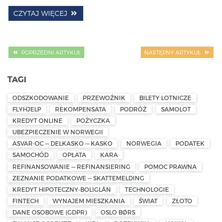
CZYTAJ WIĘCEJ
POPRZEDNI ARTYKUŁ
NASTĘPNY ARTYKUŁ
TAGI
ODSZKODOWANIE
PRZEWOŹNIK
BILETY LOTNICZE
FLYHJELP
REKOMPENSATA
PODRÓŻ
SAMOLOT
KREDYT ONLINE
POŻYCZKA
UBEZPIECZENIE W NORWEGII
ASVAR-OC — DELKASKO — KASKO
NORWEGIA
PODATEK
SAMOCHÓD
OPŁATA
KARA
REFINANSOWANIE — REFINANSIERING
POMOC PRAWNA
ZEZNANIE PODATKOWE — SKATTEMELDING
KREDYT HIPOTECZNY-BOLIGLÅN
TECHNOLOGIE
FINTECH
WYNAJEM MIESZKANIA
ŚWIAT
ZŁOTO
DANE OSOBOWE (GDPR)
OSLO BØRS