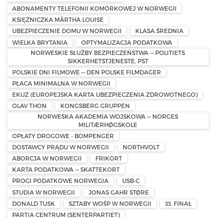
ABONAMENTY TELEFONII KOMÓRKOWEJ W NORWEGII
KSIĘŻNICZKA MÄRTHA LOUISE
UBEZPIECZENIE DOMU W NORWEGII
KLASA ŚREDNIA
WIELKA BRYTANIA
OPTYMALIZACJA PODATKOWA
NORWESKIE SŁUŻBY BEZPIECZEŃSTWA — POLITIETS
SIKKERHETSTJENESTE, PST
POLSKIE DNI FILMOWE — DEN POLSKE FILMDAGER
PŁACA MINIMALNA W NORWEGII
EKUZ (EUROPEJSKA KARTA UBEZPIECZENIA ZDROWOTNEGO)
OLAV THON
KONGSBERG GRUPPEN
NORWESKA AKADEMIA WOJSKOWA — NORGES
MILITÆRHØGSKOLE
OPŁATY DROGOWE - BOMPENGER
DOSTAWCY PRĄDU W NORWEGII
NORTHVOLT
ABORCJA W NORWEGII
FRIKORT
KARTA PODATKOWA — SKATTEKORT
PROGI PODATKOWE NORWEGIA
USB-C
STUDIA W NORWEGII
JONAS GAHR STØRE
DONALD TUSK
SZTABY WOŚP W NORWEGII
33. FINAŁ
PARTIA CENTRUM (SENTERPARTIET)