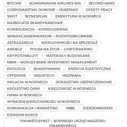
BITCOIN
SCANDINAVIAN AIRLINES SAS
SECOND HAND
GOSPODARSTWO DOMOWE — HUSSTAND
OFERTY PRACY
SWOT
BIZNESPLAN
EMERYTURA W NORWEGII
NAJBOGATSI SKANDYNAWOWIE
KONSOLIDACJA — KONSOLIDERING
SEPARACJA|SEPARASJON — ROZWÓD|SKILSMISSE
ASTRAZANECA
NIERUCHOMOŚCI NA SPRZEDAŻ
AIRHELP
POLISA NA ŻYCIE — LIVSFORSIKRING
KRYPOTOWALUTY
MATERIAŁY BUDOWLANE
NBIM — NORGES BANK INVESTMENT MANAGEMENT
EKOLOGIA
SKANDYNAWIA
ENERGIA ELEKTRYCZNA
OFFSHORE
INSURTECH
HISZPANIA
INFLACJA W NORWEGII
DORADZTWO UBZPIECZENIOWE
KRÓLESTWO DANII
KSIĘGOWOŚĆ W NORWEGII
FIRMA W NORWEGII
WYNAJEM NIERUCHOMOŚCI W NORWEGII
KOMUNIKACJA I MARKETING
NBBL
EIENDOMSVERDI
EIENDOM NORGE
FINANSTILSYNET — NORWESKI URZĄD NADZORU
FINANSOWEGO