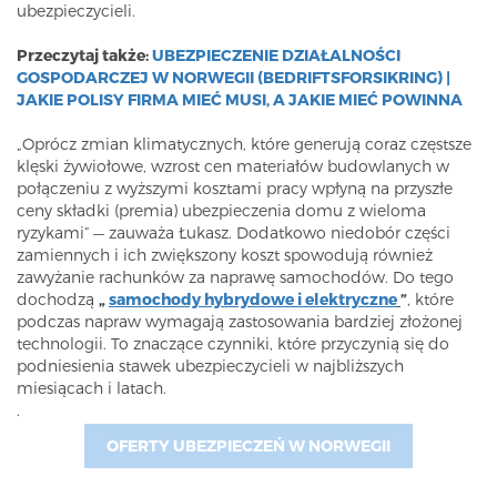
ubezpieczycieli.
Przeczytaj także:
UBEZPIECZENIE DZIAŁALNOŚCI
GOSPODARCZEJ W NORWEGII (BEDRIFTSFORSIKRING) |
JAKIE POLISY FIRMA MIEĆ MUSI, A JAKIE MIEĆ POWINNA
„Oprócz zmian klimatycznych, które generują coraz częstsze
klęski żywiołowe, wzrost cen materiałów budowlanych w
połączeniu z wyższymi kosztami pracy wpłyną na przyszłe
ceny składki (premia) ubezpieczenia domu z wieloma
ryzykami” — zauważa Łukasz. Dodatkowo niedobór części
zamiennych i ich zwiększony koszt spowodują również
zawyżanie rachunków za naprawę samochodów. Do tego
dochodzą
„
samochody hybrydowe i elektryczne
”
, które
podczas napraw wymagają zastosowania bardziej złożonej
technologii. To znaczące czynniki, które przyczynią się do
podniesienia stawek ubezpieczycieli w najbliższych
miesiącach i latach.
.
OFERTY UBEZPIECZEŃ W NORWEGII