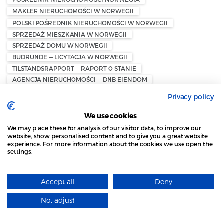
MAKLER NIERUCHOMOŚCI W NORWEGII
POLSKI POŚREDNIK NIERUCHOMOŚCI W NORWEGII
SPRZEDAŻ MIESZKANIA W NORWEGII
SPRZEDAŻ DOMU W NORWEGII
BUDRUNDE — LICYTACJA W NORWEGII
TILSTANDSRAPPORT — RAPORT O STANIE
AGENCJA NIERUCHOMOŚCI — DNB EIENDOM
AGENCJA NIERUCHOMOŚCI — PRIVATMEGLEREN
Privacy policy
AGENCJA NIERUCHOMOŚCI — EIE EIENDOMSMEGLING
AGENCJA NIERUCHOMOŚCI — EIENDOMSMEGLER 1
We use cookies
AGENCJA NIERUCHOMOŚCI — EIENDOMSMEGLER SEM &
We may place these for analysis of our visitor data, to improve our
JOHNSEN
website, show personalised content and to give you a great website
experience. For more information about the cookies we use open the
AGENCJA NIERUCHOMOŚCI — FREM EIENDOMSMEGLING
settings.
STRONA LOCAL MARKET WYKORZYSTUJE PLIKI
AGENCJA NIERUCHOMOŚCI — EIENDOMSMEGLER KROGSVEEN
AGENCJA NIERUCHOMOŚCI — AKTIV EIENDOMSMEGLING
COOKIES
AGENCJA NIERUCHOMOŚCI — NORDVIK & PARTNERS
Accept all
Deny
DOWIEDZ SIĘ WIĘCEJ
NORSK NATURSKADEPOOL
ROSZCZENIE
No, adjust
UBEZPIECZENIE DOMU W NORWEGII — HUSFORSIKRING
ROZUMIEM
UBEZPIECZENIE MIENIA W NORWEGII — INBBOROSIKIRNG