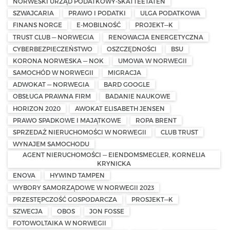
NORWESKI URZĄD PODATKOWY-SKATTEETATEN
SZWAJCARIA
PRAWO I PODATKI
ULGA PODATKOWA
FINANS NORGE
E-MOBILNOŚĆ
PROJEKT—K
TRUST CLUB — NORWEGIA
RENOWACJA ENERGETYCZNA
CYBERBEZPIECZEŃSTWO
OSZCZĘDNOŚCI
BSU
KORONA NORWESKA — NOK
UMOWA W NORWEGII
SAMOCHÓD W NORWEGII
MIGRACJA
ADWOKAT — NORWEGIA
BARD GOOGLE
OBSŁUGA PRAWNA FIRM
BADANIE NAUKOWE
HORIZON 2020
AWOKAT ELISABETH JENSEN
PRAWO SPADKOWE I MAJĄTKOWE
ROPA BRENT
SPRZEDAŻ NIERUCHOMOŚCI W NORWEGII
CLUB TRUST
WYNAJEM SAMOCHODU
AGENT NIERUCHOMOŚCI — EIENDOMSMEGLER, KORNELIA
KRYNICKA
ENOVA
HYWIND TAMPEN
WYBORY SAMORZĄDOWE W NORWEGII 2023
PRZESTĘPCZOŚĆ GOSPODARCZA
PROSJEKT—K
SZWECJA
OBOS
JON FOSSE
FOTOWOLTAIKA W NORWEGII