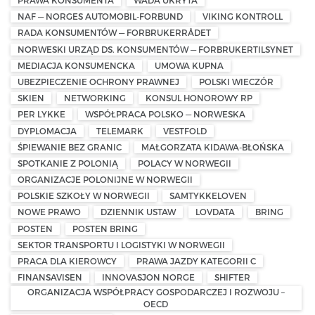
PRAWA KONSUMENTA
WADA UKRYTA
NAF — NORGES AUTOMOBIL-FORBUND
VIKING KONTROLL
RADA KONSUMENTÓW — FORBRUKERRÅDET
NORWESKI URZĄD DS. KONSUMENTÓW — FORBRUKERTILSYNET
MEDIACJA KONSUMENCKA
UMOWA KUPNA
UBEZPIECZENIE OCHRONY PRAWNEJ
POLSKI WIECZÓR
SKIEN
NETWORKING
KONSUL HONOROWY RP
PER LYKKE
WSPÓŁPRACA POLSKO — NORWESKA
DYPLOMACJA
TELEMARK
VESTFOLD
ŚPIEWANIE BEZ GRANIC
MAŁGORZATA KIDAWA-BŁOŃSKA
SPOTKANIE Z POLONIĄ
POLACY W NORWEGII
ORGANIZACJE POLONIJNE W NORWEGII
POLSKIE SZKOŁY W NORWEGII
SAMTYKKELOVEN
NOWE PRAWO
DZIENNIK USTAW
LOVDATA
BRING
POSTEN
POSTEN BRING
SEKTOR TRANSPORTU I LOGISTYKI W NORWEGII
PRACA DLA KIEROWCY
PRAWA JAZDY KATEGORII C
FINANSAVISEN
INNOVASJON NORGE
SHIFTER
ORGANIZACJA WSPÓŁPRACY GOSPODARCZEJ I ROZWOJU –
OECD