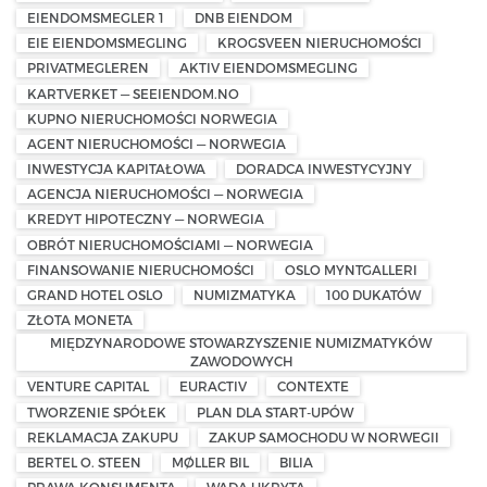
EIENDOMSMEGLER 1
DNB EIENDOM
EIE EIENDOMSMEGLING
KROGSVEEN NIERUCHOMOŚCI
PRIVATMEGLEREN
AKTIV EIENDOMSMEGLING
KARTVERKET — SEEIENDOM.NO
KUPNO NIERUCHOMOŚCI NORWEGIA
AGENT NIERUCHOMOŚCI — NORWEGIA
INWESTYCJA KAPITAŁOWA
DORADCA INWESTYCYJNY
AGENCJA NIERUCHOMOŚCI — NORWEGIA
KREDYT HIPOTECZNY — NORWEGIA
OBRÓT NIERUCHOMOŚCIAMI — NORWEGIA
FINANSOWANIE NIERUCHOMOŚCI
OSLO MYNTGALLERI
GRAND HOTEL OSLO
NUMIZMATYKA
100 DUKATÓW
ZŁOTA MONETA
MIĘDZYNARODOWE STOWARZYSZENIE NUMIZMATYKÓW
ZAWODOWYCH
VENTURE CAPITAL
EURACTIV
CONTEXTE
TWORZENIE SPÓŁEK
PLAN DLA START-UPÓW
REKLAMACJA ZAKUPU
ZAKUP SAMOCHODU W NORWEGII
BERTEL O. STEEN
MØLLER BIL
BILIA