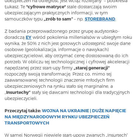
ubezpieczeń na odległość jest wciąż rozwijany” – podkreśla
Łukasz. Te
*cyfrowe matryce*
stale dostarczają swoim
ubezpieczającym praktycznych informacji, w tym
samouczków typu
„zrób to sam”
– np.
STOREBRAND
.
Z badania przeprowadzonego przez grupę audytorsko-
doradczą
EY
wśród pokolenia millenialsów w ubiegłym roku
wynika, że 50% z nich jest gotowych udostępnić swoje dane
osobowe (geolokalizacja, informacje o nawykach)
ubezpieczycielowi, aby otrzymać cenę dostosowaną do ich
potrzeb. W obliczu tej technologicznej i cyfrowej akceleracji
napędzanej przez start-upy firmy
„starej generacji”
rozpoczęły swoją transformację. Przez co, mimo tej
zaawansowanej technologii znaczenie młodych firm
ubezpieczeniowych na rynku stało się marginalne, a
„
Insurtechy”
stały się dawcami technologii dla tradycyjnych
ubezpieczycieli.
Przeczytaj także:
WOJNA NA UKRAINIE | DUŻE NAPIĘCIE
NA MIĘDZYNARODOWYM RYNKU UBEZPIECZEŃ
TRANSPORTOWYCH
W samej Norwegii niewiele start-upow zwanych „Insurtech”