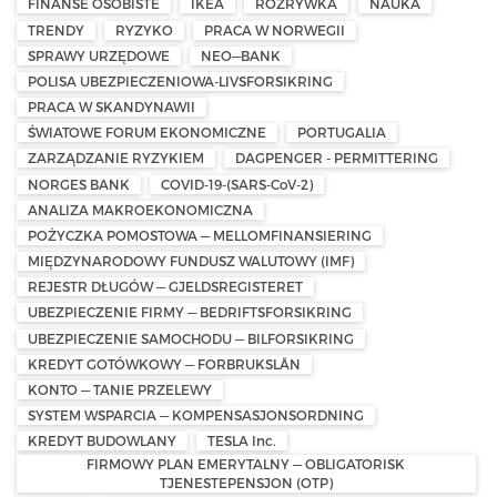
FINANSE OSOBISTE
IKEA
ROZRYWKA
NAUKA
TRENDY
RYZYKO
PRACA W NORWEGII
SPRAWY URZĘDOWE
NEO—BANK
POLISA UBEZPIECZENIOWA-LIVSFORSIKRING
PRACA W SKANDYNAWII
ŚWIATOWE FORUM EKONOMICZNE
PORTUGALIA
ZARZĄDZANIE RYZYKIEM
DAGPENGER - PERMITTERING
NORGES BANK
COVID-19-(SARS-CoV-2)
ANALIZA MAKROEKONOMICZNA
POŻYCZKA POMOSTOWA — MELLOMFINANSIERING
MIĘDZYNARODOWY FUNDUSZ WALUTOWY (IMF)
REJESTR DŁUGÓW — GJELDSREGISTERET
UBEZPIECZENIE FIRMY — BEDRIFTSFORSIKRING
UBEZPIECZENIE SAMOCHODU — BILFORSIKRING
KREDYT GOTÓWKOWY — FORBRUKSLÅN
KONTO — TANIE PRZELEWY
SYSTEM WSPARCIA — KOMPENSASJONSORDNING
KREDYT BUDOWLANY
TESLA Inc.
FIRMOWY PLAN EMERYTALNY — OBLIGATORISK
TJENESTEPENSJON (OTP)