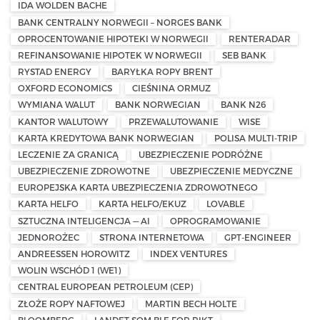
IDA WOLDEN BACHE
BANK CENTRALNY NORWEGII – NORGES BANK
OPROCENTOWANIE HIPOTEKI W NORWEGII
RENTERADAR
REFINANSOWANIE HIPOTEK W NORWEGII
SEB BANK
RYSTAD ENERGY
BARYŁKA ROPY BRENT
OXFORD ECONOMICS
CIEŚNINA ORMUZ
WYMIANA WALUT
BANK NORWEGIAN
BANK N26
KANTOR WALUTOWY
PRZEWALUTOWANIE
WISE
KARTA KREDYTOWA BANK NORWEGIAN
POLISA MULTI-TRIP
LECZENIE ZA GRANICĄ
UBEZPIECZENIE PODRÓŻNE
UBEZPIECZENIE ZDROWOTNE
UBEZPIECZENIE MEDYCZNE
EUROPEJSKA KARTA UBEZPIECZENIA ZDROWOTNEGO
KARTA HELFO
KARTA HELFO/EKUZ
LOVABLE
SZTUCZNA INTELIGENCJA — AI
OPROGRAMOWANIE
JEDNOROŻEC
STRONA INTERNETOWA
GPT-ENGINEER
ANDREESSEN HOROWITZ
INDEX VENTURES
WOLIN WSCHÓD 1 (WE1)
CENTRAL EUROPEAN PETROLEUM (CEP)
ZŁOŻE ROPY NAFTOWEJ
MARTIN BECH HOLTE
BLOOMBERG
LANDET SOM BLE FOR RIKT