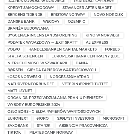
RACHUNKOWOŚĆ W NORWEGII
PŁATNOŚCI CYFROWE
KREDYT SAMOCHODOWY
STAVANGER AFTENBLADET
BERGENS TIDENDE
BRISTOW NORWAY
NOVO NORDISK
DANSKE BANK
WEGOVY
OZEMPIC
BRANŻA BUDOWLANA
BYGGENÆRINGENS LANDSFORENING
KINO W NORWEGII
PODATEK WYJAZDOWY — „EXIT SKATT”
ALIEXPRESS
VOLVO
HANDELSBANKEN CAPITAL MARKETS
FORBES
STREFA SCHENGEN
EUROPEJSKI BANK CENTRALNY (EBC)
NIERUCHOMOŚCI W SZWAJCARII
DANIA
BØRSEN — GIEŁDA PAPIERÓW WARTOŚCIOWYCH
ŁOSOŚ NORWESKI
NORGES SJØMATRÅD
NATURVERNFORBUNDET
VETERINÆRINSTITUTTET
MATTILSYNET
ORGAN DS. PRZECIWDZIAŁANIA PRANIU PIENIĘDZY
WYBORY EUROPEJSKIE 2024
OSLO BØRS – GIEŁDA PAPIERÓW WARTOŚCIOWYCH
EURONEXT
eTORO
SJØLYST INVESTORS
MICROSOFT
SAXOBANK
STARJK
ABSENCJA PRACOWNICZA
TIKTOK
PILATES CAMP NORWAY