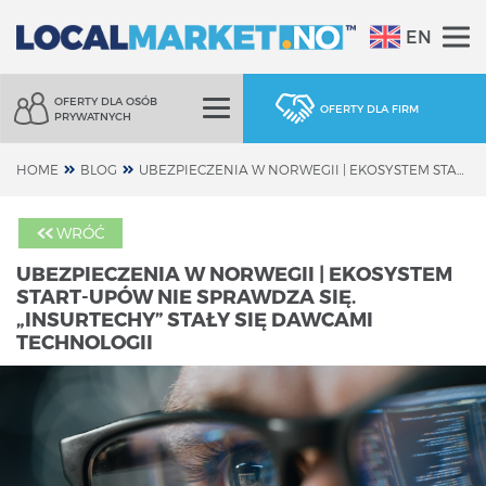
EN
OFERTY DLA OSÓB
OFERTY DLA FIRM
PRYWATNYCH
HOME
BLOG
UBEZPIECZENIA W NORWEGII | EKOSYSTEM START-UPÓW NIE SPRAWDZA SIĘ. „INSURTECHY” STAŁY SIĘ DAWCAMI TECHNOLOGII
WRÓĆ
UBEZPIECZENIA W NORWEGII | EKOSYSTEM
START-UPÓW NIE SPRAWDZA SIĘ.
„INSURTECHY” STAŁY SIĘ DAWCAMI
TECHNOLOGII