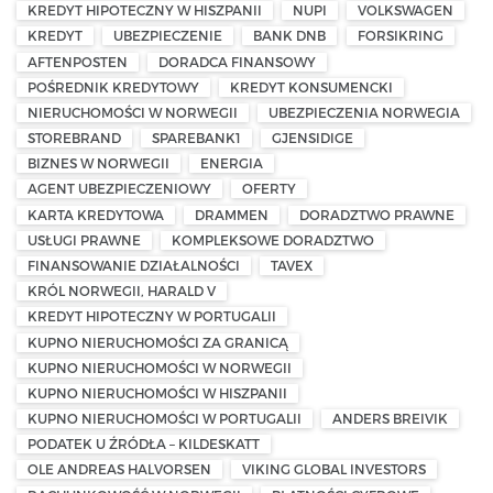
KREDYT HIPOTECZNY W HISZPANII
NUPI
VOLKSWAGEN
KREDYT
UBEZPIECZENIE
BANK DNB
FORSIKRING
AFTENPOSTEN
DORADCA FINANSOWY
POŚREDNIK KREDYTOWY
KREDYT KONSUMENCKI
NIERUCHOMOŚCI W NORWEGII
UBEZPIECZENIA NORWEGIA
STOREBRAND
SPAREBANK1
GJENSIDIGE
BIZNES W NORWEGII
ENERGIA
AGENT UBEZPIECZENIOWY
OFERTY
KARTA KREDYTOWA
DRAMMEN
DORADZTWO PRAWNE
USŁUGI PRAWNE
KOMPLEKSOWE DORADZTWO
FINANSOWANIE DZIAŁALNOŚCI
TAVEX
KRÓL NORWEGII, HARALD V
KREDYT HIPOTECZNY W PORTUGALII
KUPNO NIERUCHOMOŚCI ZA GRANICĄ
KUPNO NIERUCHOMOŚCI W NORWEGII
KUPNO NIERUCHOMOŚCI W HISZPANII
KUPNO NIERUCHOMOŚCI W PORTUGALII
ANDERS BREIVIK
PODATEK U ŹRÓDŁA – KILDESKATT
OLE ANDREAS HALVORSEN
VIKING GLOBAL INVESTORS