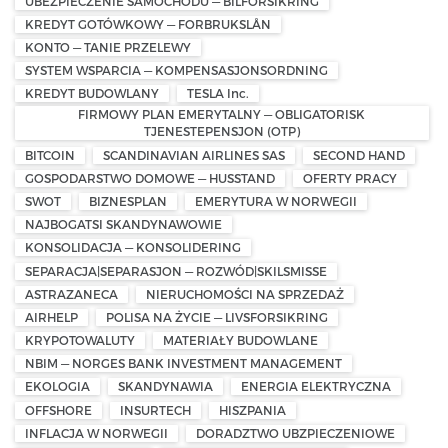
UBEZPIECZENIE SAMOCHODU — BILFORSIKRING
KREDYT GOTÓWKOWY — FORBRUKSLÅN
KONTO — TANIE PRZELEWY
SYSTEM WSPARCIA — KOMPENSASJONSORDNING
KREDYT BUDOWLANY
TESLA Inc.
FIRMOWY PLAN EMERYTALNY — OBLIGATORISK
TJENESTEPENSJON (OTP)
BITCOIN
SCANDINAVIAN AIRLINES SAS
SECOND HAND
GOSPODARSTWO DOMOWE — HUSSTAND
OFERTY PRACY
SWOT
BIZNESPLAN
EMERYTURA W NORWEGII
NAJBOGATSI SKANDYNAWOWIE
KONSOLIDACJA — KONSOLIDERING
SEPARACJA|SEPARASJON — ROZWÓD|SKILSMISSE
ASTRAZANECA
NIERUCHOMOŚCI NA SPRZEDAŻ
AIRHELP
POLISA NA ŻYCIE — LIVSFORSIKRING
KRYPOTOWALUTY
MATERIAŁY BUDOWLANE
NBIM — NORGES BANK INVESTMENT MANAGEMENT
EKOLOGIA
SKANDYNAWIA
ENERGIA ELEKTRYCZNA
OFFSHORE
INSURTECH
HISZPANIA
INFLACJA W NORWEGII
DORADZTWO UBZPIECZENIOWE