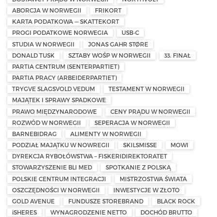
ABORCJA W NORWEGII
FRIKORT
KARTA PODATKOWA — SKATTEKORT
PROGI PODATKOWE NORWEGIA
USB-C
STUDIA W NORWEGII
JONAS GAHR STØRE
DONALD TUSK
SZTABY WOŚP W NORWEGII
33. FINAŁ
PARTIA CENTRUM (SENTERPARTIET)
PARTIA PRACY (ARBEIDERPARTIET)
TRYGVE SLAGSVOLD VEDUM
TESTAMENT W NORWEGII
MAJĄTEK I SPRAWY SPADKOWE
PRAWO MIĘDZYNARODOWE
CENY PRĄDU W NORWEGII
ROZWÓD W NORWEGII
SEPERACJA W NORWEGII
BARNEBIDRAG
ALIMENTY W NORWEGII
PODZIAŁ MAJĄTKU W NOWREGII
SKILSMISSE
MOWI
DYREKCJA RYBOŁÓWSTWA – FISKERIDIREKTORATET
STOWARZYSZENIE BLI MED
SPOTKANIE Z POLSKĄ
POLSKIE CENTRUM INTEGRACJI
MISTRZOSTWA ŚWIATA
OSZCZĘDNOŚCI W NORWEGII
INWESTYCJE W ZŁOTO
GOLD AVENUE
FUNDUSZE STOREBRAND
BLACK ROCK
iSHERES
WYNAGRODZENIE NETTO
DOCHÓD BRUTTO