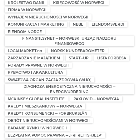
KRÓLESTWO DANII
KSIĘGOWOŚĆ W NORWEGII
FIRMA W NORWEGII
WYNAJEM NIERUCHOMOŚCI W NORWEGII
KOMUNIKACJA I MARKETING
NBBL
EIENDOMSVERDI
EIENDOM NORGE
FINANSTILSYNET — NORWESKI URZĄD NADZORU
FINANSOWEGO
LOCALMARKET.no
NORSK KUNDEBAROMETER
ZARZĄDZANIE MAJĄTKIEM
START—UP
LISTA FORBESA
PORADY PRAWNE W NORWEGII
RYBACTWO I AKWAKULTURA
ŚWIATOWA ORGANIZACJA ZDROWIA (WHO)
DIAGNOZA ENERGETYCZNA NIERUCHOMOŚCI —
ENERGIVURDERING
MCKINSEY GLOBAL INSTITUTE
PAXLOVID — NORWEGIA
KREDYT MIESZKANIOWY — NORWEGIA
KREDYT KONSUMENCKI — FORBRUKSLÅN
OBRÓT NIERUCHOMOŚCIAMI W NORWEGII
BADANIE RYNKU W NORWEGII
BEZPŁATNA POMOC PRAWNA — „FRI RETTSHJELP”