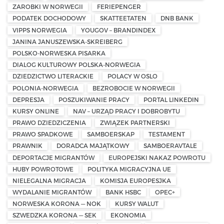
ZAROBKI W NORWEGII
FERIEPENGER
PODATEK DOCHODOWY
SKATTEETATEN
DNB BANK
VIPPS NORWEGIA
YOUGOV – BRANDINDEX
JANINA JANUSZEWSKA-SKREIBERG
POLSKO-NORWESKA PISARKA
DIALOG KULTUROWY POLSKA-NORWEGIA
DZIEDZICTWO LITERACKIE
POLACY W OSLO
POLONIA-NORWEGIA
BEZROBOCIE W NORWEGII
DEPRESJA
POSZUKIWANIE PRACY
PORTAL LINKEDIN
KURSY ONLINE
NAV – URZĄD PRACY I DOBROBYTU
PRAWO DZIEDZICZENIA
ZWIĄZEK PARTNERSKI
PRAWO SPADKOWE
SAMBOERSKAP
TESTAMENT
PRAWNIK
DORADCA MAJĄTKOWY
SAMBOERAVTALE
DEPORTACJE MIGRANTÓW
EUROPEJSKI NAKAZ POWROTU
HUBY POWROTOWE
POLITYKA MIGRACYJNA UE
NIELEGALNA MIGRACJA
KOMISJA EUROPESJKA
WYDALANIE MIGRANTÓW
BANK HSBC
OPEC+
NORWESKA KORONA — NOK
KURSY WALUT
SZWEDZKA KORONA — SEK
EKONOMIA