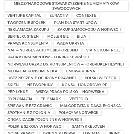
MIĘDZYNARODOWE STOWARZYSZENIE NUMIZMATYKÓW
ZAWODOWYCH
VENTURE CAPITAL
EURACTIV
CONTEXTE
TWORZENIE SPÓŁEK
PLAN DLA START-UPÓW
REKLAMACJA ZAKUPU
ZAKUP SAMOCHODU W NORWEGII
BERTEL O. STEEN
MØLLER BIL
BILIA
PRAWA KONSUMENTA
WADA UKRYTA
NAF — NORGES AUTOMOBIL-FORBUND
VIKING KONTROLL
RADA KONSUMENTÓW — FORBRUKERRÅDET
NORWESKI URZĄD DS. KONSUMENTÓW — FORBRUKERTILSYNET
MEDIACJA KONSUMENCKA
UMOWA KUPNA
UBEZPIECZENIE OCHRONY PRAWNEJ
POLSKI WIECZÓR
SKIEN
NETWORKING
KONSUL HONOROWY RP
PER LYKKE
WSPÓŁPRACA POLSKO — NORWESKA
DYPLOMACJA
TELEMARK
VESTFOLD
ŚPIEWANIE BEZ GRANIC
MAŁGORZATA KIDAWA-BŁOŃSKA
SPOTKANIE Z POLONIĄ
POLACY W NORWEGII
ORGANIZACJE POLONIJNE W NORWEGII
POLSKIE SZKOŁY W NORWEGII
SAMTYKKELOVEN
NOWE PRAWO
DZIENNIK USTAW
LOVDATA
BRING