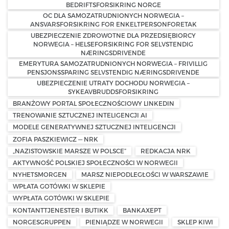
BEDRIFTSFORSIKRING NORGE
OC DLA SAMOZATRUDNIONYCH NORWEGIA –
ANSVARSFORSIKRING FOR ENKELTPERSONFORETAK
UBEZPIECZENIE ZDROWOTNE DLA PRZEDSIĘBIORCY
NORWEGIA – HELSEFORSIKRING FOR SELVSTENDIG
NÆRINGSDRIVENDE
EMERYTURA SAMOZATRUDNIONYCH NORWEGIA – FRIVILLIG
PENSJONSSPARING SELVSTENDIG NÆRINGSDRIVENDE
UBEZPIECZENIE UTRATY DOCHODU NORWEGIA –
SYKEAVBRUDDSFORSIKRING
BRANŻOWY PORTAL SPOŁECZNOŚCIOWY LINKEDIN
TRENOWANIE SZTUCZNEJ INTELIGENCJI AI
MODELE GENERATYWNEJ SZTUCZNEJ INTELIGENCJI
ZOFIA PASZKIEWICZ — NRK
„NAZISTOWSKIE MARSZE W POLSCE”
REDKACJA NRK
AKTYWNOŚĆ POLSKIEJ SPOŁECZNOŚCI W NORWEGII
NYHETSMORGEN
MARSZ NIEPODLEGŁOŚCI W WARSZAWIE
WPŁATA GOTÓWKI W SKLEPIE
WYPŁATA GOTÓWKI W SKLEPIE
KONTANTTJENESTER I BUTIKK
BANKAXEPT
NORGESGRUPPEN
PIENIĄDZE W NORWEGII
SKLEP KIWI