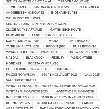
SZTUCZNA INTELIGENCJA — AI
OPROGRAMOWANIE
JEDNOROŻEC
STRONA INTERNETOWA
GPT-ENGINEER
ANDREESSEN HOROWITZ
INDEX VENTURES
WOLIN WSCHÓD 1 (WE1)
CENTRAL EUROPEAN PETROLEUM (CEP)
ZŁOŻE ROPY NAFTOWEJ
MARTIN BECH HOLTE
BLOOMBERG
LANDET SOM BLE FOR RIKT
SOKKELDIREKTORATET
RYANAIR
LIMIT BAGAŻU
TANIE LINIE LOTNICZE
BITCOIN (BTC)
KURS BITCOINA
WYKRES BITCOINA
WARTOŚĆ BTC
SIX SWISS EXCHANGE
NASDAQ
BLACKROCK
FIDELITY
WISDOMTREE
NORDNET
POCZTA W NORWEGII
POSTEN BRING NORWEGIA
POSTNORD
PACZKI NORWEGIA
STORTINGSVALGET 2025
VALG 2025
VALGDIREKTORATET
WYBORY PARLAMENTARNE W KRÓLESTWIE NORWEGII 2025
WYBORY W NORWEGII 2025
INWESTYCJE W NORWEGII
INVESTORTEMPEN
BANK INWESTYCYJNY DNB CARNEGIE
BHT NORWEGIA
BEDRIFTSHELSETJENESTE
HMS (BHP)
ARBEIDSTILSYNET
BADANIA ZDROWOTNE PRACOWNIKÓW