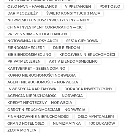
OSLO HAVN – HAVNELANGS
VIPPETANGEN
PORT OSLO
DAR MŁODZIEŻY
ŚWIĘTO KONSTYTUCJI 3 MAJA
NORWESKI FUNDUSZ INWESTYCYJNY — NBIM
CHINA INVESTMENT CORPORATION — CIC
PREZES NBIM – NICOLAI TANGEN
NOTOWANIA I KURSY AKCJI
SESJA GIEŁDOWA
EIENDOMSMEGLER 1
DNB EIENDOM
EIE EIENDOMSMEGLING
KROGSVEEN NIERUCHOMOŚCI
PRIVATMEGLEREN
AKTIV EIENDOMSMEGLING
KARTVERKET — SEEIENDOM.NO
KUPNO NIERUCHOMOŚCI NORWEGIA
AGENT NIERUCHOMOŚCI — NORWEGIA
INWESTYCJA KAPITAŁOWA
DORADCA INWESTYCYJNY
AGENCJA NIERUCHOMOŚCI — NORWEGIA
KREDYT HIPOTECZNY — NORWEGIA
OBRÓT NIERUCHOMOŚCIAMI — NORWEGIA
FINANSOWANIE NIERUCHOMOŚCI
OSLO MYNTGALLERI
GRAND HOTEL OSLO
NUMIZMATYKA
100 DUKATÓW
ZŁOTA MONETA