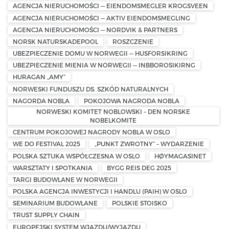
AGENCJA NIERUCHOMOŚCI — EIENDOMSMEGLER KROGSVEEN
AGENCJA NIERUCHOMOŚCI — AKTIV EIENDOMSMEGLING
AGENCJA NIERUCHOMOŚCI — NORDVIK & PARTNERS
NORSK NATURSKADEPOOL
ROSZCZENIE
UBEZPIECZENIE DOMU W NORWEGII — HUSFORSIKRING
UBEZPIECZENIE MIENIA W NORWEGII — INBBOROSIKIRNG
HURAGAN „AMY”
NORWESKI FUNDUSZU DS. SZKÓD NATURALNYCH
NAGORDA NOBLA
POKOJOWA NAGRODA NOBLA
NORWESKI KOMITET NOBLOWSKI – DEN NORSKE
NOBELKOMITE
CENTRUM POKOJOWEJ NAGRODY NOBLA W OSLO
WE DO FESTIVAL 2025
„PUNKT ZWROTNY” – WYDARZENIE
POLSKA SZTUKA WSPÓŁCZESNA W OSLO
HØYMAGASINET
WARSZTATY I SPOTKANIA
BYGG REIS DEG 2025
TARGI BUDOWLANE W NORWEGII
POLSKA AGENCJA INWESTYCJI I HANDLU (PAIH) W OSLO
SEMINARIUM BUDOWLANE
POLSKIE STOISKO
TRUST SUPPLY CHAIN
EUROPEJSKI SYSTEM WJAZDU/WYJAZDU