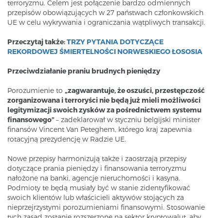
terroryzmu. Celem jest połączenie bardzo odmiennych
przepisów obowiązujących w 27 państwach członkowskich
UE w celu wykrywania i ograniczania wątpliwych transakcji.
Przeczytaj także:
TRZY PYTANIA DOTYCZĄCE
REKORDOWEJ ŚMIERTELNOŚCI NORWESKIEGO ŁOSOSIA
Przeciwdziałanie praniu brudnych pieniędzy
Porozumienie to
„zagwarantuje, że oszuści, przestępczość
zorganizowana i terroryści nie będą już mieli możliwości
legitymizacji swoich zysków za pośrednictwem systemu
finansowego”
– zadeklarował w styczniu belgijski minister
finansów Vincent Van Peteghem, którego kraj zapewnia
rotacyjną prezydencję w Radzie UE.
Nowe przepisy harmonizują także i zaostrzają przepisy
dotyczące prania pieniędzy i finansowania terroryzmu
nałożone na banki, agencje nieruchomości i kasyna.
Podmioty te będą musiały być w stanie zidentyfikować
swoich klientów lub właścicieli aktywów stojących za
nieprzejrzystymi porozumieniami finansowymi. Stosowanie
tych zasad zostanie rozszerzone na sektor kryptowalut, aby