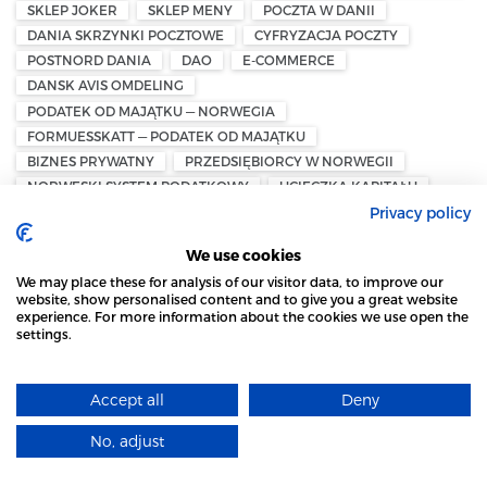
SKLEP JOKER
SKLEP MENY
POCZTA W DANII
DANIA SKRZYNKI POCZTOWE
CYFRYZACJA POCZTY
POSTNORD DANIA
DAO
E-COMMERCE
DANSK AVIS OMDELING
PODATEK OD MAJĄTKU — NORWEGIA
FORMUESSKATT — PODATEK OD MAJĄTKU
BIZNES PRYWATNY
PRZEDSIĘBIORCY W NORWEGII
NORWESKI SYSTEM PODATKOWY
UCIECZKA KAPITAŁU
Privacy policy
NORWEGIA — PODATEK MAJĄTKOWY
ØYSTEIN STRAY SPETALEN
MIGRACJA DO SZWECJI
We use cookies
WYDALENIE ZE SZWECJI
POLITYKA MIGRACYJNA
We may place these for analysis of our visitor data, to improve our
PRZEPISY PRAWNE
DEPORTACJA
CŁA UE — NORWEGIA
website, show personalised content and to give you a great website
EKSPORT Z NORWEGII
NORWEGIA — EFTA
experience. For more information about the cookies we use open the
settings.
PRZEMYSŁ I HANDEL
EKSPORT DO UE
STRONA LOCAL MARKET WYKORZYSTUJE PLIKI
NASJONAL KOMMUNIKASJONSMYNDIGHET – NKOM
COOKIES
CALL CENTER – NORWEGIA
TELEMARKETING W NORWEGII
Accept all
Deny
DOWIEDZ SIĘ WIĘCEJ
SZWAJCARZY
REFERENDUM
PODATEK OD SPADKÓW I DAROWIZN
No, adjust
ROZUMIEM
PODATEK KLIMATYCZNY
PODATKI W SZWAJCARII