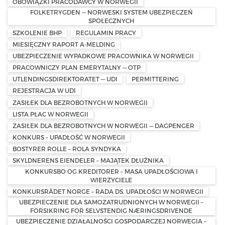
OBOWIĄZKI PRACODAWCY W NORWEGII
FOLKETRYGDEN — NORWESKI SYSTEM UBEZPIECZEŃ
SPOŁECZNYCH
SZKOLENIE BHP
REGULAMIN PRACY
MIESIĘCZNY RAPORT A-MELDING
UBEZPIECZENIE WYPADKOWE PRACOWNIKA W NORWEGII
PRACOWNICZY PLAN EMERYTALNY — OTP
UTLENDINGSDIREKTORATET — UDI
PERMITTERING
REJESTRACJA W UDI
ZASIŁEK DLA BEZROBOTNYCH W NORWEGII
LISTA PŁAC W NORWEGII
ZASIŁEK DLA BEZROBOTNYCH W NORWEGII — DAGPENGER
KONKURS – UPADŁOŚĆ W NORWEGII
BOSTYRER ROLLE – ROLA SYNDYKA
SKYLDNERENS EIENDELER – MAJĄTEK DŁUŻNIKA
KONKURSBO OG KREDITORER – MASA UPADŁOŚCIOWA I
WIERZYCIELE
KONKURSRÅDET NORGE – RADA DS. UPADŁOŚCI W NORWEGII
UBEZPIECZENIE DLA SAMOZATRUDNIONYCH W NORWEGII –
FORSIKRING FOR SELVSTENDIG NÆRINGSDRIVENDE
UBEZPIECZENIE DZIAŁALNOŚCI GOSPODARCZEJ NORWEGIA –