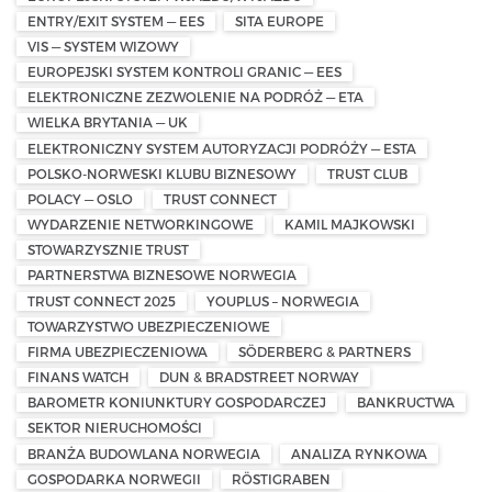
ENTRY/EXIT SYSTEM — EES
SITA EUROPE
VIS — SYSTEM WIZOWY
EUROPEJSKI SYSTEM KONTROLI GRANIC — EES
ELEKTRONICZNE ZEZWOLENIE NA PODRÓŻ — ETA
WIELKA BRYTANIA — UK
ELEKTRONICZNY SYSTEM AUTORYZACJI PODRÓŻY — ESTA
POLSKO-NORWESKI KLUBU BIZNESOWY
TRUST CLUB
POLACY — OSLO
TRUST CONNECT
WYDARZENIE NETWORKINGOWE
KAMIL MAJKOWSKI
STOWARZYSZNIE TRUST
PARTNERSTWA BIZNESOWE NORWEGIA
TRUST CONNECT 2025
YOUPLUS – NORWEGIA
TOWARZYSTWO UBEZPIECZENIOWE
FIRMA UBEZPIECZENIOWA
SÖDERBERG & PARTNERS
FINANS WATCH
DUN & BRADSTREET NORWAY
BAROMETR KONIUNKTURY GOSPODARCZEJ
BANKRUCTWA
SEKTOR NIERUCHOMOŚCI
BRANŻA BUDOWLANA NORWEGIA
ANALIZA RYNKOWA
GOSPODARKA NORWEGII
RÖSTIGRABEN