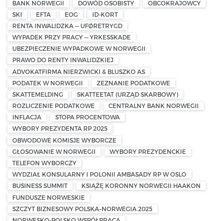
BANK NORWEGII
DOWÓD OSOBISTY
OBCOKRAJOWCY
SKI
EFTA
EOG
ID-KORT
RENTA INWALIDZKA — UFØRETRYGD
WYPADEK PRZY PRACY — YRKESSKADE
UBEZPIECZENIE WYPADKOWE W NORWEGII
PRAWO DO RENTY INWALIDZKIEJ
ADVOKATFIRMA NIERZWICKI & BLUSZKO AS
PODATEK W NORWEGII
ZEZNANIE PODATKOWE
SKATTEMELDING
SKATTEETAT (URZĄD SKARBOWY)
ROZLICZENIE PODATKOWE
CENTRALNY BANK NORWEGII
INFLACJA
STOPA PROCENTOWA
WYBORY PREZYDENTA RP 2025
OBWODOWE KOMISJE WYBORCZE
GŁOSOWANIE W NORWEGII
WYBORY PREZYDENCKIE
TELEFON WYBORCZY
WYDZIAŁ KONSULARNY I POLONII AMBASADY RP W OSLO
BUSINESS SUMMIT
KSIĄŻĘ KORONNY NORWEGII HAAKON
FUNDUSZE NORWESKIE
SZCZYT BIZNESOWY POLSKA–NORWEGIA 2025
NORWESKO-POLSKO WSPÓŁPRACA