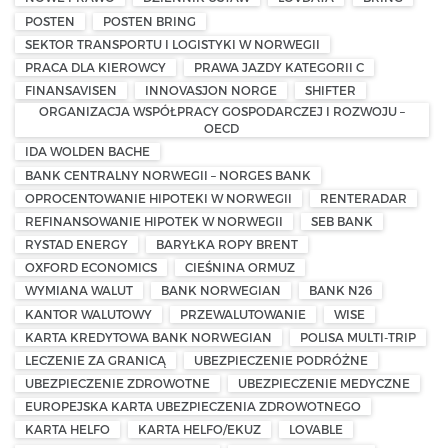
POSTEN
POSTEN BRING
SEKTOR TRANSPORTU I LOGISTYKI W NORWEGII
PRACA DLA KIEROWCY
PRAWA JAZDY KATEGORII C
FINANSAVISEN
INNOVASJON NORGE
SHIFTER
ORGANIZACJA WSPÓŁPRACY GOSPODARCZEJ I ROZWOJU –
OECD
IDA WOLDEN BACHE
BANK CENTRALNY NORWEGII – NORGES BANK
OPROCENTOWANIE HIPOTEKI W NORWEGII
RENTERADAR
REFINANSOWANIE HIPOTEK W NORWEGII
SEB BANK
RYSTAD ENERGY
BARYŁKA ROPY BRENT
OXFORD ECONOMICS
CIEŚNINA ORMUZ
WYMIANA WALUT
BANK NORWEGIAN
BANK N26
KANTOR WALUTOWY
PRZEWALUTOWANIE
WISE
KARTA KREDYTOWA BANK NORWEGIAN
POLISA MULTI-TRIP
LECZENIE ZA GRANICĄ
UBEZPIECZENIE PODRÓŻNE
UBEZPIECZENIE ZDROWOTNE
UBEZPIECZENIE MEDYCZNE
EUROPEJSKA KARTA UBEZPIECZENIA ZDROWOTNEGO
KARTA HELFO
KARTA HELFO/EKUZ
LOVABLE