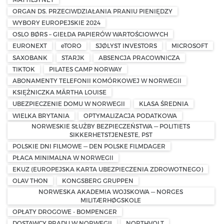
ORGAN DS. PRZECIWDZIAŁANIA PRANIU PIENIĘDZY
WYBORY EUROPEJSKIE 2024
OSLO BØRS – GIEŁDA PAPIERÓW WARTOŚCIOWYCH
EURONEXT
eTORO
SJØLYST INVESTORS
MICROSOFT
SAXOBANK
STARJK
ABSENCJA PRACOWNICZA
TIKTOK
PILATES CAMP NORWAY
ABONAMENTY TELEFONII KOMÓRKOWEJ W NORWEGII
KSIĘŻNICZKA MÄRTHA LOUISE
UBEZPIECZENIE DOMU W NORWEGII
KLASA ŚREDNIA
WIELKA BRYTANIA
OPTYMALIZACJA PODATKOWA
NORWESKIE SŁUŻBY BEZPIECZEŃSTWA — POLITIETS
SIKKERHETSTJENESTE, PST
POLSKIE DNI FILMOWE — DEN POLSKE FILMDAGER
PŁACA MINIMALNA W NORWEGII
EKUZ (EUROPEJSKA KARTA UBEZPIECZENIA ZDROWOTNEGO)
OLAV THON
KONGSBERG GRUPPEN
NORWESKA AKADEMIA WOJSKOWA — NORGES
MILITÆRHØGSKOLE
OPŁATY DROGOWE - BOMPENGER
DOSTAWCY PRĄDU W NORWEGII
NORTHVOLT