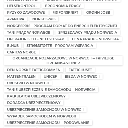
HELSEKONTROLL
ERGONOMIA PRACY
RYZYKO ZAWODOWE
§13 FORSKRIFT
GRØNN JOBB
AVANOVA
NORGESPRIS
NORGESPRIS – PROGRAM DOPŁAT DO ENERGII ELEKTRYCZNEJ
TANI PRĄD W NORWEGII
SPRZEDAWCY PRĄDU NORWEGIA
OPERATOR SIECI – NETTSELSKAP
CENA PRĄDU – NORWEGIA
ELHUB
STRØMSTØTTE – PROGRAM WSPARCIA
CARITAS NORGE
ORGANIZACJE POZARZĄDOWE W NORWEGII — FRIVILLIGE
ORGANISASJONER
DEN NORSKE FATTIGDOMMEN
FATTIGHUSET
MATSENTRALEN
UNICEF
BIEDA W NORWEGII
UBUSTWO W NORWEGII
TANIE UBEZPIECZENIE SAMOCHODU — NORWEGIA
KALKULATOR UBEZPIECZENIOWY
DORADCA UBEZPIECZENIOWY
UBEZPIECZENIE SAMOCHODU W NORWEGII
WYPADEK SAMOCHODEM W NORWEGII
UBEZPIECZENIE SAMOCHODU — PORÓWNANIE