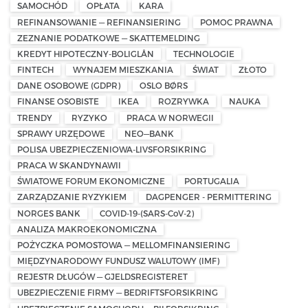
SAMOCHÓD
OPŁATA
KARA
REFINANSOWANIE — REFINANSIERING
POMOC PRAWNA
ZEZNANIE PODATKOWE — SKATTEMELDING
KREDYT HIPOTECZNY-BOLIGLÅN
TECHNOLOGIE
FINTECH
WYNAJEM MIESZKANIA
ŚWIAT
ZŁOTO
DANE OSOBOWE (GDPR)
OSLO BØRS
FINANSE OSOBISTE
IKEA
ROZRYWKA
NAUKA
TRENDY
RYZYKO
PRACA W NORWEGII
SPRAWY URZĘDOWE
NEO—BANK
POLISA UBEZPIECZENIOWA-LIVSFORSIKRING
PRACA W SKANDYNAWII
ŚWIATOWE FORUM EKONOMICZNE
PORTUGALIA
ZARZĄDZANIE RYZYKIEM
DAGPENGER - PERMITTERING
NORGES BANK
COVID-19-(SARS-CoV-2)
ANALIZA MAKROEKONOMICZNA
POŻYCZKA POMOSTOWA — MELLOMFINANSIERING
MIĘDZYNARODOWY FUNDUSZ WALUTOWY (IMF)
REJESTR DŁUGÓW — GJELDSREGISTERET
UBEZPIECZENIE FIRMY — BEDRIFTSFORSIKRING