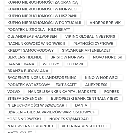
KUPNO NIERUCHOMOŚCI ZA GRANICĄ
KUPNO NIERUCHOMOŚCI W NORWEGII
KUPNO NIERUCHOMOŚCI W HISZPANII
KUPNO NIERUCHOMOŚCI W PORTUGALII
ANDERS BREIVIK
PODATEK U ŹRÓDŁA – KILDESKATT
OLE ANDREAS HALVORSEN
VIKING GLOBAL INVESTORS
RACHUNKOWOŚĆ W NORWEGII
PŁATNOŚCI CYFROWE
KREDYT SAMOCHODOWY
STAVANGER AFTENBLADET
BERGENS TIDENDE
BRISTOW NORWAY
NOVO NORDISK
DANSKE BANK
WEGOVY
OZEMPIC
BRANŻA BUDOWLANA
BYGGENÆRINGENS LANDSFORENING
KINO W NORWEGII
PODATEK WYJAZDOWY — „EXIT SKATT”
ALIEXPRESS
VOLVO
HANDELSBANKEN CAPITAL MARKETS
FORBES
STREFA SCHENGEN
EUROPEJSKI BANK CENTRALNY (EBC)
NIERUCHOMOŚCI W SZWAJCARII
DANIA
BØRSEN — GIEŁDA PAPIERÓW WARTOŚCIOWYCH
ŁOSOŚ NORWESKI
NORGES SJØMATRÅD
NATURVERNFORBUNDET
VETERINÆRINSTITUTTET
MATTILSYNET