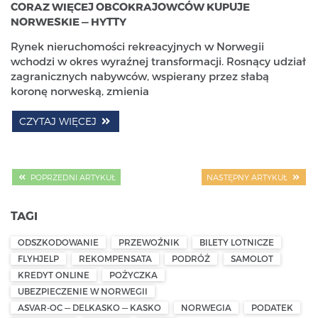
CORAZ WIĘCEJ OBCOKRAJOWCÓW KUPUJE
NORWESKIE — HYTTY
Rynek nieruchomości rekreacyjnych w Norwegii
wchodzi w okres wyraźnej transformacji. Rosnący udział
zagranicznych nabywców, wspierany przez słabą
koronę norweską, zmienia
CZYTAJ WIĘCEJ
POPRZEDNI ARTYKUŁ
NASTĘPNY ARTYKUŁ
TAGI
ODSZKODOWANIE
PRZEWOŹNIK
BILETY LOTNICZE
FLYHJELP
REKOMPENSATA
PODRÓŻ
SAMOLOT
KREDYT ONLINE
POŻYCZKA
UBEZPIECZENIE W NORWEGII
ASVAR-OC — DELKASKO — KASKO
NORWEGIA
PODATEK