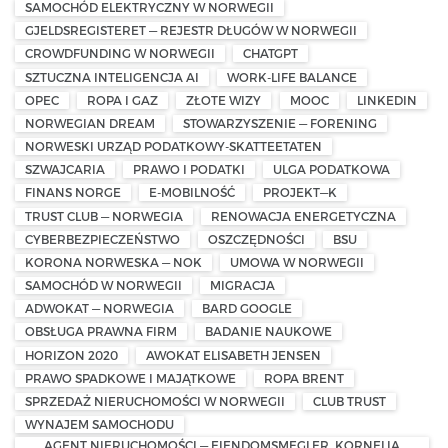
SAMOCHÓD ELEKTRYCZNY W NORWEGII
GJELDSREGISTERET — REJESTR DŁUGÓW W NORWEGII
CROWDFUNDING W NORWEGII
CHATGPT
SZTUCZNA INTELIGENCJA AI
WORK-LIFE BALANCE
OPEC
ROPA I GAZ
ZŁOTE WIZY
MOOC
LINKEDIN
NORWEGIAN DREAM
STOWARZYSZENIE — FORENING
NORWESKI URZĄD PODATKOWY-SKATTEETATEN
SZWAJCARIA
PRAWO I PODATKI
ULGA PODATKOWA
FINANS NORGE
E-MOBILNOŚĆ
PROJEKT—K
TRUST CLUB — NORWEGIA
RENOWACJA ENERGETYCZNA
CYBERBEZPIECZEŃSTWO
OSZCZĘDNOŚCI
BSU
KORONA NORWESKA — NOK
UMOWA W NORWEGII
SAMOCHÓD W NORWEGII
MIGRACJA
ADWOKAT — NORWEGIA
BARD GOOGLE
OBSŁUGA PRAWNA FIRM
BADANIE NAUKOWE
HORIZON 2020
AWOKAT ELISABETH JENSEN
PRAWO SPADKOWE I MAJĄTKOWE
ROPA BRENT
SPRZEDAŻ NIERUCHOMOŚCI W NORWEGII
CLUB TRUST
WYNAJEM SAMOCHODU
AGENT NIERUCHOMOŚCI — EIENDOMSMEGLER, KORNELIA