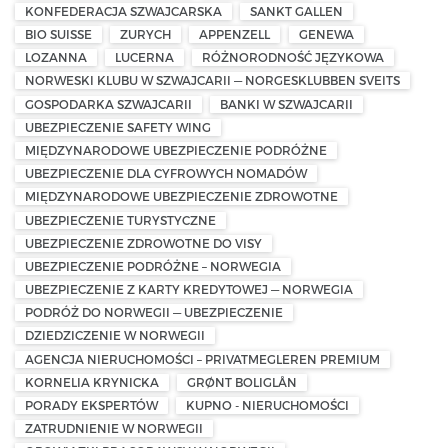
KONFEDERACJA SZWAJCARSKA
SANKT GALLEN
BIO SUISSE
ZURYCH
APPENZELL
GENEWA
LOZANNA
LUCERNA
RÓŻNORODNOŚĆ JĘZYKOWA
NORWESKI KLUBU W SZWAJCARII — NORGESKLUBBEN SVEITS
GOSPODARKA SZWAJCARII
BANKI W SZWAJCARII
UBEZPIECZENIE SAFETY WING
MIĘDZYNARODOWE UBEZPIECZENIE PODRÓŻNE
UBEZPIECZENIE DLA CYFROWYCH NOMADÓW
MIĘDZYNARODOWE UBEZPIECZENIE ZDROWOTNE
UBEZPIECZENIE TURYSTYCZNE
UBEZPIECZENIE ZDROWOTNE DO VISY
UBEZPIECZENIE PODRÓŻNE – NORWEGIA
UBEZPIECZENIE Z KARTY KREDYTOWEJ — NORWEGIA
PODRÓŻ DO NORWEGII — UBEZPIECZENIE
DZIEDZICZENIE W NORWEGII
AGENCJA NIERUCHOMOŚCI – PRIVATMEGLEREN PREMIUM
KORNELIA KRYNICKA
GRØNT BOLIGLÅN
PORADY EKSPERTÓW
KUPNO - NIERUCHOMOŚCI
ZATRUDNIENIE W NORWEGII