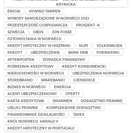
KRYNICKA
ENOVA
HYWIND TAMPEN
WYBORY SAMORZĄDOWE W NORWEGII 2023
PRZESTĘPCZOŚĆ GOSPODARCZA
PROSJEKT—K
SZWECJA
OBOS
JON FOSSE
FOTOWOLTAIKA W NORWEGII
KREDYT HIPOTECZNY W HISZPANII
NUPI
VOLKSWAGEN
KREDYT
UBEZPIECZENIE
BANK DNB
FORSIKRING
AFTENPOSTEN
DORADCA FINANSOWY
POŚREDNIK KREDYTOWY
KREDYT KONSUMENCKI
NIERUCHOMOŚCI W NORWEGII
UBEZPIECZENIA NORWEGIA
STOREBRAND
SPAREBANK1
GJENSIDIGE
BIZNES W NORWEGII
ENERGIA
AGENT UBEZPIECZENIOWY
OFERTY
KARTA KREDYTOWA
DRAMMEN
DORADZTWO PRAWNE
USŁUGI PRAWNE
KOMPLEKSOWE DORADZTWO
FINANSOWANIE DZIAŁALNOŚCI
TAVEX
KRÓL NORWEGII, HARALD V
KREDYT HIPOTECZNY W PORTUGALII