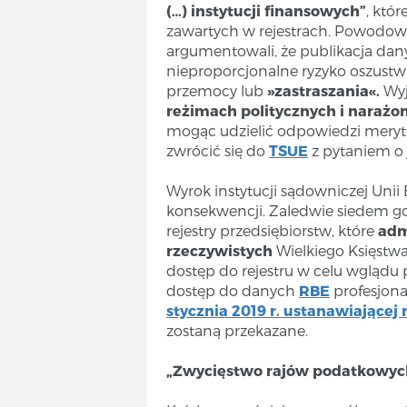
(…) instytucji finansowych”
, któ
zawartych w rejestrach. Powodow
argumentowali, że publikacja dan
nieproporcjonalne ryzyko oszustw
przemocy lub
»zastraszania«.
Wyj
reżimach politycznych i narażo
mogąc udzielić odpowiedzi mery
zwrócić się do
TSUE
z pytaniem o 
Wyrok instytucji sądowniczej Unii 
konsekwencji. Zaledwie siedem g
rejestry przedsiębiorstw, które
adm
rzeczywistych
Wielkiego Księstwa 
dostęp do rejestru w celu wglądu 
dostęp do danych
RBE
profesjona
stycznia 2019 r. ustanawiającej
zostaną przekazane.
„Zwycięstwo rajów podatkowyc