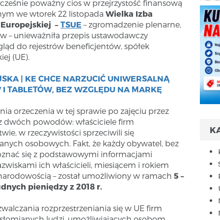
ocześnie poważny cios w przejrzystość finansową
nym we wtorek 22 listopada
Wielka Izba
 Europejskiej –
TSUE
– zgromadzenie plenarne,
ów – unieważniła przepis ustawodawczy
gląd do rejestrów beneficjentów, spółek
ej (UE).
JSKA | KE CHCE NARZUCIĆ UNIWERSALNĄ
I TABLETÓW, BEZ WZGLĘDU NA MARKĘ
a orzeczenia w tej sprawie po zajęciu przez
z dwóch powodów: właściciele firm
K
ie, w rzeczywistości sprzeciwili się
ych osobowych. Fakt, że każdy obywatel, bez
poznać się z podstawowymi informacjami
wiskami ich właścicieli, miesiącem i rokiem
 narodowością – został umożliwiony w ramach
5 –
dnych pieniędzy z 2018 r.
walczania rozprzestrzeniania się w UE firm
słomianych ludzi, umożliwiających osobom