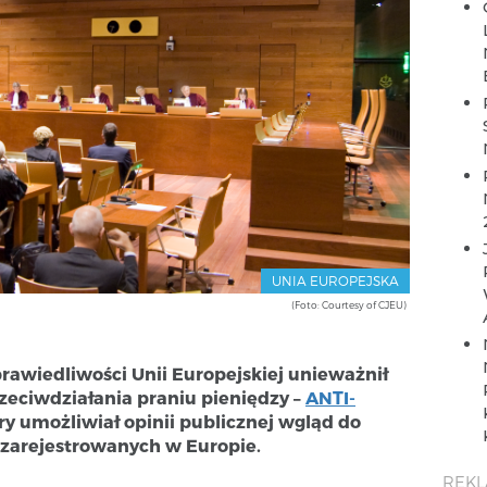
UNIA EUROPEJSKA
(Foto: Courtesy of CJEU)
rawiedliwości Unii Europejskiej unieważnił
zeciwdziałania praniu pieniędzy –
ANTI-
óry umożliwiał opinii publicznej wgląd do
 zarejestrowanych w Europie.
REK