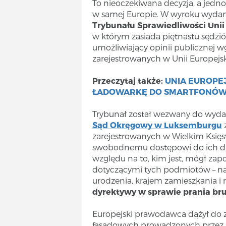
To nieoczekiwana decyzja, a jedn
w samej Europie. W wyroku wyda
Trybunału Sprawiedliwości Unii
w którym zasiada piętnastu sędzi
umożliwiający opinii publicznej w
zarejestrowanych w Unii Europejski
Przeczytaj także:
UNIA EUROPE
ŁADOWARKĘ DO SMARTFONÓW 
Trybunał został wezwany do wydani
Sąd Okręgowy w Luksemburgu
zarejestrowanych w Wielkim Księstw
swobodnemu dostępowi do ich dan
względu na to, kim jest, mógł za
dotyczącymi tych podmiotów – naz
urodzenia, krajem zamieszkania i
dyrektywy w sprawie prania bru
Europejski prawodawca dążył do z
fasadowych prowadzonych przez 