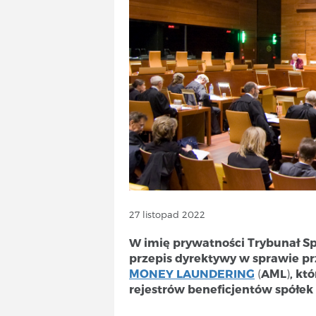
TELECOM
ODSZKODOWANIA
ENERGIA
KURSY|SZKOLENIA
USŁUGI
PRODUKTY
ODSZKODOWANIA
PRAWO I PORADY
FORMALNOŚCI
USŁUGI
INFORMATYCZNE
USŁUGI
27 listopad 2022
INFORMATYCZNE
W imię prywatności Trybunał Sp
przepis dyrektywy w sprawie pr
MONEY LAUNDERING
(
AML
)
, kt
rejestrów beneficjentów spółek