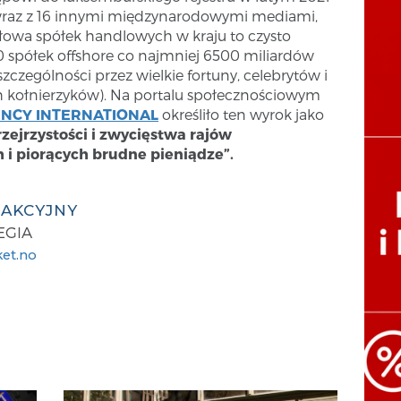
wraz z 16 innymi międzynarodowymi mediami,
ołowa spółek handlowych w kraju to czysto
0 spółek offshore co najmniej 6500 miliardów
czególności przez wielkie fortuny, celebrytów i
 kołnierzyków). Na portalu społecznościowym
NCY INTERNATIONAL
określiło ten wyrok jako
ejrzystości i zwycięstwa rajów
 piorących brudne pieniądze”.
DAKCYJNY
EGIA
et.no