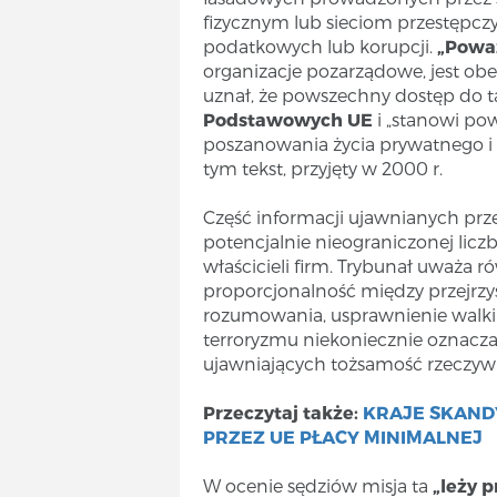
fizycznym lub sieciom przestępc
podatkowych lub korupcji.
„Powa
organizacje pozarządowe, jest o
uznał, że powszechny dostęp do ta
Podstawowych UE
i „stanowi p
poszanowania życia prywatnego i
tym tekst, przyjęty w 2000 r.
Część informacji ujawnianych prze
potencjalnie nieograniczonej licz
właścicieli firm. Trybunał uważa r
proporcjonalność między przejrzys
rozumowania, usprawnienie walki
terroryzmu niekoniecznie oznacza
ujawniających tożsamość rzeczywis
Przeczytaj także:
KRAJE SKAND
PRZEZ UE PŁACY MINIMALNEJ
W ocenie sędziów misja ta
„leży 