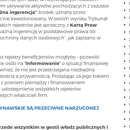
zym ukrywanie aktywów pochodzących z oszustw
żna ingerencja”
środek, uznany przez
becnie kwestionowany. W swoim wyroku Trybunał
kich rejestrów jest sprzeczny z
Kartą Praw
oważną ingerencję w podstawowe prawa do
 ochrony danych osobowych”, jak zapisano w
z rejestry beneficjentów mogłyby – pozwolić
bie osób na
'informowanie'
o sytuacji finansowej
ównież, że nie jest przestrzegana niezbędna
tością a prywatnością. Podążając za jego tokiem
 z praniem pieniędzy i finansowaniem
 udostępnienie wszystkich rejestrów
tych właścicieli firm.
YNAWSKIE SĄ PRZECIWNE NARZUCONEJ
przede wszystkim w gestii władz publicznych i