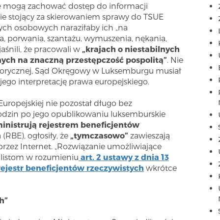
re mogą zachować dostęp do informacji
ie stojący za skierowaniem sprawy do TSUE
ych osobowych naraziłaby ich „na
a, porwania, szantażu, wymuszenia, nękania,
aśnili, że pracowali w
„krajach o niestabilnych
nych na znaczną przestępczość pospolitą”
. Nie
torycznej, Sąd Okręgowy w Luksemburgu musiał
jego interpretację prawa europejskiego.
Europejskiej nie pozostał długo bez
odzin po jego opublikowaniu luksemburskie
inistrują rejestrem beneficjentów
(RBE), ogłosiły, że
„tymczasowo”
zawieszają
przez Internet. „Rozwiązanie umożliwiające
listom w rozumieniu
art. 2 ustawy z dnia 13
 rejestr beneficjentów rzeczywistych
wkrótce
h”