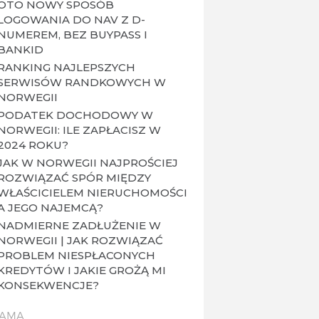
OTO NOWY SPOSÓB
LOGOWANIA DO NAV Z D-
NUMEREM, BEZ BUYPASS I
BANKID
RANKING NAJLEPSZYCH
SERWISÓW RANDKOWYCH W
NORWEGII
PODATEK DOCHODOWY W
NORWEGII: ILE ZAPŁACISZ W
2024 ROKU?
JAK W NORWEGII NAJPROŚCIEJ
ROZWIĄZAĆ SPÓR MIĘDZY
WŁAŚCICIELEM NIERUCHOMOŚCI
A JEGO NAJEMCĄ?
NADMIERNE ZADŁUŻENIE W
NORWEGII | JAK ROZWIĄZAĆ
PROBLEM NIESPŁACONYCH
KREDYTÓW I JAKIE GROŻĄ MI
KONSEKWENCJE?
LAMA