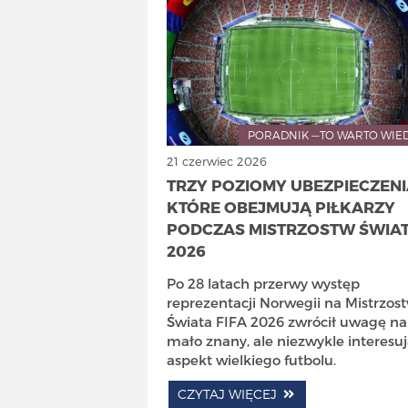
PORADNIK —TO WARTO WIE
21 czerwiec 2026
TRZY POZIOMY UBEZPIECZENI
KTÓRE OBEJMUJĄ PIŁKARZY
PODCZAS MISTRZOSTW ŚWIA
2026
Po 28 latach przerwy występ
reprezentacji Norwegii na Mistrzos
Świata FIFA 2026 zwrócił uwagę na
mało znany, ale niezwykle interesu
aspekt wielkiego futbolu.
CZYTAJ WIĘCEJ