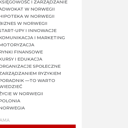
KSIĘGOWOŚĆ I ZARZĄDZANIE
ADWOKAT W NORWEGII
HIPOTEKA W NORWEGII
BIZNES W NORWEGII
START-UPY I INNOWACJE
KOMUNIKACJA I MARKETING
MOTORYZACJA
RYNKI FINANSOWE
KURSY I EDUKACJA
ORGANIZACJE SPOŁECZNE
ZARZĄDZANIEM RYZYKIEM
PORADNIK —TO WARTO
WIEDZIEĆ
ŻYCIE W NORWEGII
POLONIA
NORWEGIA
LAMA