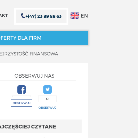
EN
AKT
+(47) 23 89 88 63
FERTY DLA FIRM
ZEJRZYSTOŚĆ FINANSOWĄ
ZAMKNIJ X
ZAMKNIJ X
OBSERWUJ NAS
0
OBSERWUJ
OBSERWUJ
AJCZĘŚCIEJ CZYTANE