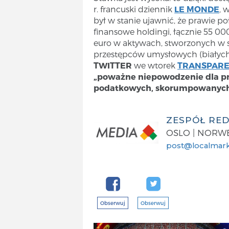
r. francuski dziennik
LE MONDE
, 
był w stanie ujawnić, że prawie p
finansowe holdingi, łącznie 55 00
euro w aktywach, stworzonych w sz
przestępców umysłowych (białych
TWITTER
we wtorek
TRANSPARE
„poważne niepowodzenie dla prz
podatkowych, skorumpowanych i
ZESPÓŁ RE
OSLO | NORW
post@localmark
Obserwuj
Obserwuj