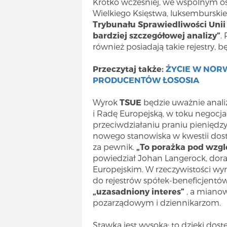
Krótko wcześniej, we wspólnym o
Wielkiego Księstwa, luksemburskie 
Trybunału Sprawiedliwości Unii
bardziej szczegółowej analizy”
.
również posiadają takie rejestry, 
Przeczytaj także:
ŻYCIE W NOR
PRODUCENTÓW ŁOSOSIA
Wyrok
TSUE
będzie uważnie anali
i Radę Europejską, w toku negocjac
przeciwdziałaniu praniu pieniędzy.
nowego stanowiska w kwestii dost
za pewnik.
„To porażka pod wzglę
powiedział Johan Langerock, dor
Europejskim. W rzeczywistości w
do rejestrów spółek-beneficjent
„uzasadniony interes”
, a miano
pozarządowym i dziennikarzom.
Stawka jest wysoka: to dzięki dos