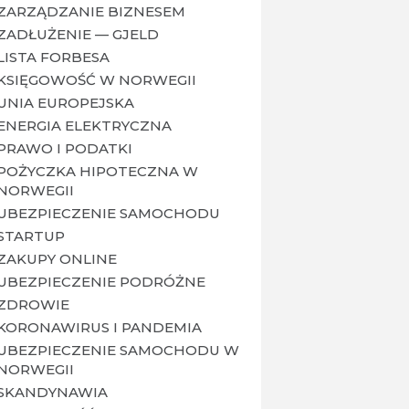
ZARZĄDZANIE BIZNESEM
ZADŁUŻENIE — GJELD
LISTA FORBESA
KSIĘGOWOŚĆ W NORWEGII
UNIA EUROPEJSKA
ENERGIA ELEKTRYCZNA
PRAWO I PODATKI
POŻYCZKA HIPOTECZNA W
NORWEGII
UBEZPIECZENIE SAMOCHODU
STARTUP
ZAKUPY ONLINE
UBEZPIECZENIE PODRÓŻNE
ZDROWIE
KORONAWIRUS I PANDEMIA
UBEZPIECZENIE SAMOCHODU W
NORWEGII
SKANDYNAWIA