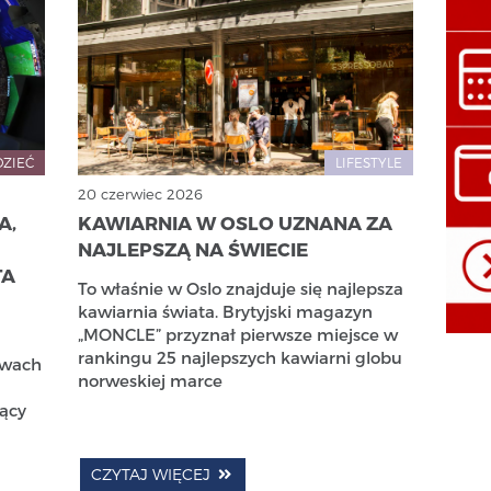
DZIEĆ
LIFESTYLE
20 czerwiec 2026
A,
KAWIARNIA W OSLO UZNANA ZA
NAJLEPSZĄ NA ŚWIECIE
TA
To właśnie w Oslo znajduje się najlepsza
kawiarnia świata. Brytyjski magazyn
„MONCLE” przyznał pierwsze miejsce w
rankingu 25 najlepszych kawiarni globu
twach
norweskiej marce
jący
CZYTAJ WIĘCEJ