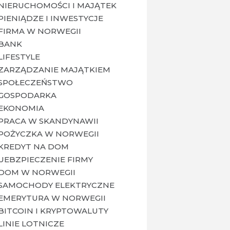
NIERUCHOMOŚCI I MAJĄTEK
PIENIĄDZE I INWESTYCJE
FIRMA W NORWEGII
BANK
LIFESTYLE
ZARZĄDZANIE MAJĄTKIEM
SPOŁECZEŃSTWO
GOSPODARKA
EKONOMIA
PRACA W SKANDYNAWII
POŻYCZKA W NORWEGII
KREDYT NA DOM
UEBZPIECZENIE FIRMY
DOM W NORWEGII
SAMOCHODY ELEKTRYCZNE
EMERYTURA W NORWEGII
BITCOIN I KRYPTOWALUTY
LINIE LOTNICZE