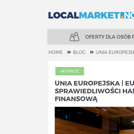
OFERTY DLA OSÓB
HOME
BLOG
UNIA EUROPEJS
NIERUCHOMOŚCI
UBEZPIECZENIA
WRÓĆ
KREDYTY
FINANSE
UNIA EUROPEJSKA | E
SPRAWIEDLIWOŚCI HA
UBEZPIECZENIA
SPECJALIŚCI
FINANSOWĄ
FINANSE
TELECOM
SPECJALIŚCI
USŁUGI