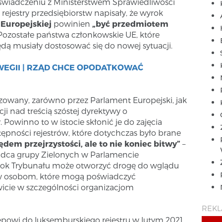
świadczeniu z Ministerstwem Sprawiedliwości
rejestry przedsiębiorstw napisały, że wyrok
 Europejskiej
powinien
„być przedmiotem
 Pozostałe państwa członkowskie UE, które
będą musiały dostosować się do nowej sytuacji.
WEGII | RZĄD CHCE OPODATKOWAĆ
zowany, zarówno przez Parlament Europejski, jak
ji nad treścią szóstej dyrektywy o
 Powinno to w istocie skłonić je do zajęcia
ępności rejestrów, które dotychczas było brane
dem przejrzystości, ale to nie koniec bitwy”
–
adca grupy Zielonych w Parlamencie
yrok Trybunału może otworzyć drogę do wglądu
ów osobom, które mogą poświadczyć
wicie w szczególności organizacjom
REK
tępowi do luksemburskiego rejestru w lutym 2021