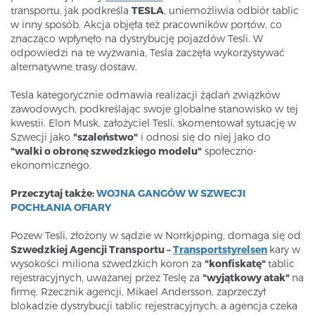
transportu, jak podkreśla
TESLA
, uniemożliwia odbiór tablic
w inny sposób. Akcja objęła też pracowników portów, co
znacząco wpłynęło na dystrybucję pojazdów Tesli. W
odpowiedzi na te wyzwania, Tesla zaczęła wykorzystywać
alternatywne trasy dostaw.
Tesla kategorycznie odmawia realizacji żądań związków
zawodowych, podkreślając swoje globalne stanowisko w tej
kwestii. Elon Musk, założyciel Tesli, skomentował sytuację w
Szwecji jako
"szaleństwo"
i odnosi się do niej jako do
"walki o obronę szwedzkiego modelu"
społeczno-
ekonomicznego.
Przeczytaj także:
WOJNA GANGÓW W SZWECJI
POCHŁANIA OFIARY
Pozew Tesli, złożony w sądzie w Norrkjøping, domaga się od
Szwedzkiej Agencji Transportu –
Transportstyrelsen
kary w
wysokości miliona szwedzkich koron za
"konfiskatę"
tablic
rejestracyjnych, uważanej przez Teslę za
"wyjątkowy atak"
na
firmę. Rzecznik agencji, Mikael Andersson, zaprzeczył
blokadzie dystrybucji tablic rejestracyjnych, a agencja czeka