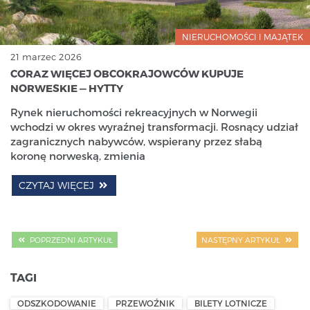
NIERUCHOMOŚCI I MAJĄTEK
21 marzec 2026
CORAZ WIĘCEJ OBCOKRAJOWCÓW KUPUJE
NORWESKIE — HYTTY
Rynek nieruchomości rekreacyjnych w Norwegii
wchodzi w okres wyraźnej transformacji. Rosnący udział
zagranicznych nabywców, wspierany przez słabą
koronę norweską, zmienia
CZYTAJ WIĘCEJ
POPRZEDNI ARTYKUŁ
NASTĘPNY ARTYKUŁ
TAGI
ODSZKODOWANIE
PRZEWOŹNIK
BILETY LOTNICZE