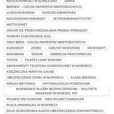
NIERUCHOMOŚCI W SZWAJCARII
DANIA
BØRSEN — GIEŁDA PAPIERÓW WARTOŚCIOWYCH
ŁOSOŚ NORWESKI
NORGES SJØMATRÅD
NATURVERNFORBUNDET
VETERINÆRINSTITUTTET
MATTILSYNET
ORGAN DS. PRZECIWDZIAŁANIA PRANIU PIENIĘDZY
WYBORY EUROPEJSKIE 2024
OSLO BØRS – GIEŁDA PAPIERÓW WARTOŚCIOWYCH
EURONEXT
eTORO
SJØLYST INVESTORS
MICROSOFT
SAXOBANK
STARJK
ABSENCJA PRACOWNICZA
TIKTOK
PILATES CAMP NORWAY
ABONAMENTY TELEFONII KOMÓRKOWEJ W NORWEGII
KSIĘŻNICZKA MÄRTHA LOUISE
UBEZPIECZENIE DOMU W NORWEGII
KLASA ŚREDNIA
WIELKA BRYTANIA
OPTYMALIZACJA PODATKOWA
NORWESKIE SŁUŻBY BEZPIECZEŃSTWA — POLITIETS
SIKKERHETSTJENESTE, PST
POLSKIE DNI FILMOWE — DEN POLSKE FILMDAGER
PŁACA MINIMALNA W NORWEGII
EKUZ (EUROPEJSKA KARTA UBEZPIECZENIA ZDROWOTNEGO)