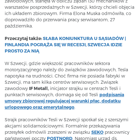
zawodowych, stanęła w obliczu żądań 130 mechaników z
warsztatów posprzedażnych w Szwecji, którzy chcieli objęcia
ich układem zbiorowym. Firma Elona Muska odmówiła, co
doprowadziło do przerwania pracy serwisantom, 27
października.
Przeczytaj także:
SŁABA KONIUNKTURA U SĄSIADÓW |
FINLANDIA POGRĄŻA SIĘ W RECESJI, SZWECJA IDZIE
PROSTO ZA NIĄ
W Szwecji, gdzie większość pracowników sektora
motoryzacyjnego należy do związków zawodowych, Tesla
napotyka na trudności. Choć firma nie posiada fabryki w
Szwecji, ma tam kilka centrów serwisowych. Związek
zawodowy
IF Metall,
inicjator strajku w centrach Tesli i
punktach serwisowych, domaga się od Tesli
podpisania
umowy zbiorowej regulującej warunki płac, dodatku
urlopowego oraz emerytalnego
.
Strajk pracowników Tesli w Szwecji spotkał się z szerszymi
akcjami solidarnościowymi. Formalnie przekazywania
przesyłek odmówili zrzeszeni w związku
SEKO
pracownicy
państwowej poczty
POSTNORD
. Natomiast urząd ds.