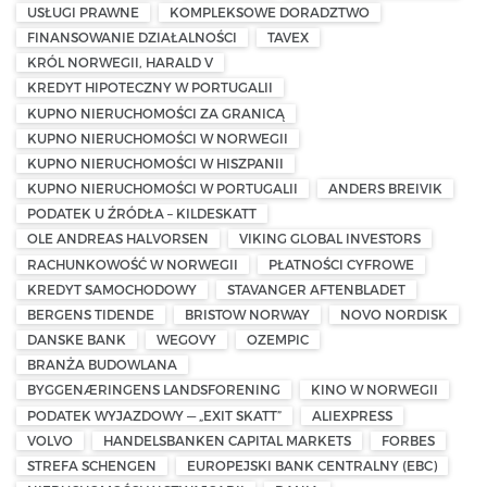
USŁUGI PRAWNE
KOMPLEKSOWE DORADZTWO
FINANSOWANIE DZIAŁALNOŚCI
TAVEX
KRÓL NORWEGII, HARALD V
KREDYT HIPOTECZNY W PORTUGALII
KUPNO NIERUCHOMOŚCI ZA GRANICĄ
KUPNO NIERUCHOMOŚCI W NORWEGII
KUPNO NIERUCHOMOŚCI W HISZPANII
KUPNO NIERUCHOMOŚCI W PORTUGALII
ANDERS BREIVIK
PODATEK U ŹRÓDŁA – KILDESKATT
OLE ANDREAS HALVORSEN
VIKING GLOBAL INVESTORS
RACHUNKOWOŚĆ W NORWEGII
PŁATNOŚCI CYFROWE
KREDYT SAMOCHODOWY
STAVANGER AFTENBLADET
BERGENS TIDENDE
BRISTOW NORWAY
NOVO NORDISK
DANSKE BANK
WEGOVY
OZEMPIC
BRANŻA BUDOWLANA
BYGGENÆRINGENS LANDSFORENING
KINO W NORWEGII
PODATEK WYJAZDOWY — „EXIT SKATT”
ALIEXPRESS
VOLVO
HANDELSBANKEN CAPITAL MARKETS
FORBES
STREFA SCHENGEN
EUROPEJSKI BANK CENTRALNY (EBC)