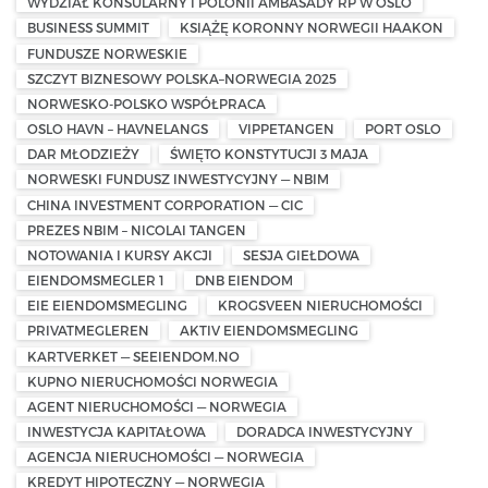
WYDZIAŁ KONSULARNY I POLONII AMBASADY RP W OSLO
BUSINESS SUMMIT
KSIĄŻĘ KORONNY NORWEGII HAAKON
FUNDUSZE NORWESKIE
SZCZYT BIZNESOWY POLSKA–NORWEGIA 2025
NORWESKO-POLSKO WSPÓŁPRACA
OSLO HAVN – HAVNELANGS
VIPPETANGEN
PORT OSLO
DAR MŁODZIEŻY
ŚWIĘTO KONSTYTUCJI 3 MAJA
NORWESKI FUNDUSZ INWESTYCYJNY — NBIM
CHINA INVESTMENT CORPORATION — CIC
PREZES NBIM – NICOLAI TANGEN
NOTOWANIA I KURSY AKCJI
SESJA GIEŁDOWA
EIENDOMSMEGLER 1
DNB EIENDOM
EIE EIENDOMSMEGLING
KROGSVEEN NIERUCHOMOŚCI
PRIVATMEGLEREN
AKTIV EIENDOMSMEGLING
KARTVERKET — SEEIENDOM.NO
KUPNO NIERUCHOMOŚCI NORWEGIA
AGENT NIERUCHOMOŚCI — NORWEGIA
INWESTYCJA KAPITAŁOWA
DORADCA INWESTYCYJNY
AGENCJA NIERUCHOMOŚCI — NORWEGIA
KREDYT HIPOTECZNY — NORWEGIA