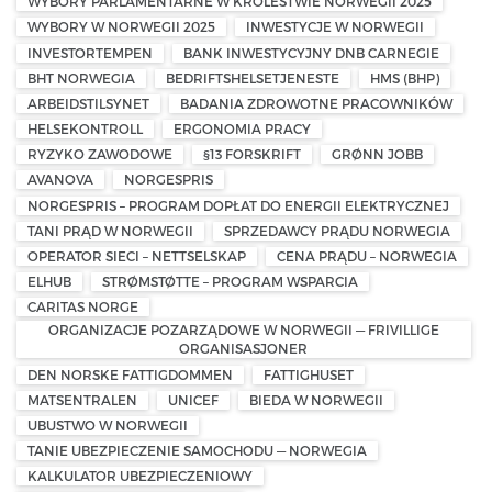
WYBORY PARLAMENTARNE W KRÓLESTWIE NORWEGII 2025
WYBORY W NORWEGII 2025
INWESTYCJE W NORWEGII
INVESTORTEMPEN
BANK INWESTYCYJNY DNB CARNEGIE
BHT NORWEGIA
BEDRIFTSHELSETJENESTE
HMS (BHP)
ARBEIDSTILSYNET
BADANIA ZDROWOTNE PRACOWNIKÓW
HELSEKONTROLL
ERGONOMIA PRACY
RYZYKO ZAWODOWE
§13 FORSKRIFT
GRØNN JOBB
AVANOVA
NORGESPRIS
NORGESPRIS – PROGRAM DOPŁAT DO ENERGII ELEKTRYCZNEJ
TANI PRĄD W NORWEGII
SPRZEDAWCY PRĄDU NORWEGIA
OPERATOR SIECI – NETTSELSKAP
CENA PRĄDU – NORWEGIA
ELHUB
STRØMSTØTTE – PROGRAM WSPARCIA
CARITAS NORGE
ORGANIZACJE POZARZĄDOWE W NORWEGII — FRIVILLIGE
ORGANISASJONER
DEN NORSKE FATTIGDOMMEN
FATTIGHUSET
MATSENTRALEN
UNICEF
BIEDA W NORWEGII
UBUSTWO W NORWEGII
TANIE UBEZPIECZENIE SAMOCHODU — NORWEGIA
KALKULATOR UBEZPIECZENIOWY