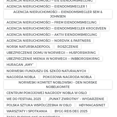
AGENCJA NIERUCHOMOŚCI — EIE EIENDOMSMEGLING
AGENCJA NIERUCHOMOŚCI — EIENDOMSMEGLER 1
AGENCJA NIERUCHOMOŚCI — EIENDOMSMEGLER SEM &
JOHNSEN
AGENCJA NIERUCHOMOŚCI — FREM EIENDOMSMEGLING
AGENCJA NIERUCHOMOŚCI — EIENDOMSMEGLER KROGSVEEN
AGENCJA NIERUCHOMOŚCI — AKTIV EIENDOMSMEGLING
AGENCJA NIERUCHOMOŚCI — NORDVIK & PARTNERS
NORSK NATURSKADEPOOL
ROSZCZENIE
UBEZPIECZENIE DOMU W NORWEGII — HUSFORSIKRING
UBEZPIECZENIE MIENIA W NORWEGII — INBBOROSIKIRNG
HURAGAN „AMY”
NORWESKI FUNDUSZU DS. SZKÓD NATURALNYCH
NAGORDA NOBLA
POKOJOWA NAGRODA NOBLA
NORWESKI KOMITET NOBLOWSKI – DEN NORSKE
NOBELKOMITE
CENTRUM POKOJOWEJ NAGRODY NOBLA W OSLO
WE DO FESTIVAL 2025
„PUNKT ZWROTNY” – WYDARZENIE
POLSKA SZTUKA WSPÓŁCZESNA W OSLO
HØYMAGASINET
WARSZTATY I SPOTKANIA
BYGG REIS DEG 2025
TARGI BUDOWLANE W NORWEGII