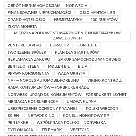
OBRÓT NIERUCHOMOŚCIAMI — NORWEGIA
FINANSOWANIE NIERUCHOMOŚCI
OSLO MYNTGALLERI
GRAND HOTEL OSLO
NUMIZMATYKA
100 DUKATÓW
ZŁOTA MONETA
MIĘDZYNARODOWE STOWARZYSZENIE NUMIZMATYKÓW
ZAWODOWYCH
VENTURE CAPITAL
EURACTIV
CONTEXTE
TWORZENIE SPÓŁEK
PLAN DLA START-UPÓW
REKLAMACJA ZAKUPU
ZAKUP SAMOCHODU W NORWEGII
BERTEL O. STEEN
MØLLER BIL
BILIA
PRAWA KONSUMENTA
WADA UKRYTA
NAF — NORGES AUTOMOBIL-FORBUND
VIKING KONTROLL
RADA KONSUMENTÓW — FORBRUKERRÅDET
NORWESKI URZĄD DS. KONSUMENTÓW — FORBRUKERTILSYNET
MEDIACJA KONSUMENCKA
UMOWA KUPNA
UBEZPIECZENIE OCHRONY PRAWNEJ
POLSKI WIECZÓR
SKIEN
NETWORKING
KONSUL HONOROWY RP
PER LYKKE
WSPÓŁPRACA POLSKO — NORWESKA
DYPLOMACJA
TELEMARK
VESTFOLD