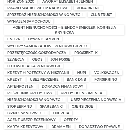
HORIZON 2020
AWOKAT ELISABETH JENSEN
PRAWO SPADKOWE I MAJĄTKOWE
ROPA BRENT
SPRZEDAŻ NIERUCHOMOŚCI W NORWEGII
CLUB TRUST
WYNAJEM SAMOCHODU
AGENT NIERUCHOMOŚCI — EIENDOMSMEGLER, KORNELIA
KRYNICKA
ENOVA
HYWIND TAMPEN
WYBORY SAMORZĄDOWE W NORWEGII 2023
PRZESTĘPCZOŚĆ GOSPODARCZA
PROSJEKT—K
SZWECJA
OBOS
JON FOSSE
FOTOWOLTAIKA W NORWEGII
KREDYT HIPOTECZNY W HISZPANII
NUPI
VOLKSWAGEN
KREDYT
UBEZPIECZENIE
BANK DNB
FORSIKRING
AFTENPOSTEN
DORADCA FINANSOWY
POŚREDNIK KREDYTOWY
KREDYT KONSUMENCKI
NIERUCHOMOŚCI W NORWEGII
UBEZPIECZENIA NORWEGIA
STOREBRAND
SPAREBANK1
GJENSIDIGE
BIZNES W NORWEGII
ENERGIA
AGENT UBEZPIECZENIOWY
OFERTY
KARTA KREDYTOWA
DRAMMEN
DORADZTWO PRAWNE