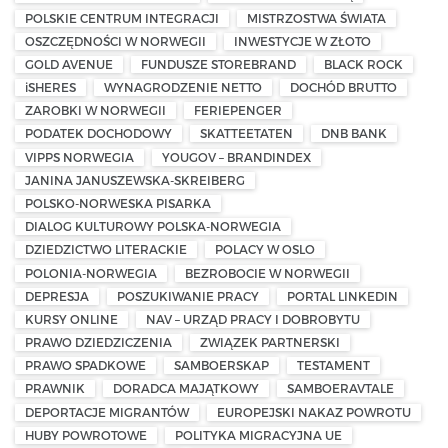
POLSKIE CENTRUM INTEGRACJI
MISTRZOSTWA ŚWIATA
OSZCZĘDNOŚCI W NORWEGII
INWESTYCJE W ZŁOTO
GOLD AVENUE
FUNDUSZE STOREBRAND
BLACK ROCK
iSHERES
WYNAGRODZENIE NETTO
DOCHÓD BRUTTO
ZAROBKI W NORWEGII
FERIEPENGER
PODATEK DOCHODOWY
SKATTEETATEN
DNB BANK
VIPPS NORWEGIA
YOUGOV – BRANDINDEX
JANINA JANUSZEWSKA-SKREIBERG
POLSKO-NORWESKA PISARKA
DIALOG KULTUROWY POLSKA-NORWEGIA
DZIEDZICTWO LITERACKIE
POLACY W OSLO
POLONIA-NORWEGIA
BEZROBOCIE W NORWEGII
DEPRESJA
POSZUKIWANIE PRACY
PORTAL LINKEDIN
KURSY ONLINE
NAV – URZĄD PRACY I DOBROBYTU
PRAWO DZIEDZICZENIA
ZWIĄZEK PARTNERSKI
PRAWO SPADKOWE
SAMBOERSKAP
TESTAMENT
PRAWNIK
DORADCA MAJĄTKOWY
SAMBOERAVTALE
DEPORTACJE MIGRANTÓW
EUROPEJSKI NAKAZ POWROTU
HUBY POWROTOWE
POLITYKA MIGRACYJNA UE