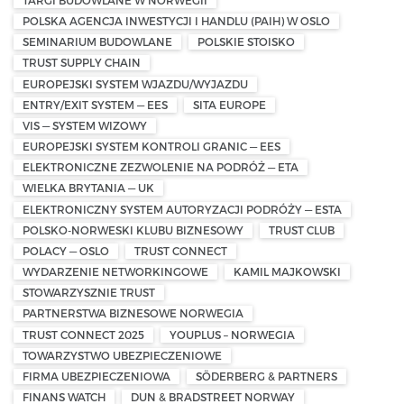
POLSKA AGENCJA INWESTYCJI I HANDLU (PAIH) W OSLO
SEMINARIUM BUDOWLANE
POLSKIE STOISKO
TRUST SUPPLY CHAIN
EUROPEJSKI SYSTEM WJAZDU/WYJAZDU
ENTRY/EXIT SYSTEM — EES
SITA EUROPE
VIS — SYSTEM WIZOWY
EUROPEJSKI SYSTEM KONTROLI GRANIC — EES
ELEKTRONICZNE ZEZWOLENIE NA PODRÓŻ — ETA
WIELKA BRYTANIA — UK
ELEKTRONICZNY SYSTEM AUTORYZACJI PODRÓŻY — ESTA
POLSKO-NORWESKI KLUBU BIZNESOWY
TRUST CLUB
POLACY — OSLO
TRUST CONNECT
WYDARZENIE NETWORKINGOWE
KAMIL MAJKOWSKI
STOWARZYSZNIE TRUST
PARTNERSTWA BIZNESOWE NORWEGIA
TRUST CONNECT 2025
YOUPLUS – NORWEGIA
TOWARZYSTWO UBEZPIECZENIOWE
FIRMA UBEZPIECZENIOWA
SÖDERBERG & PARTNERS
FINANS WATCH
DUN & BRADSTREET NORWAY