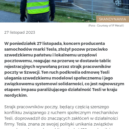
SKANDYNAWIA
(Foto : Courtesy of IF Metall)
27 listopad 2023
W poniedziałek 27 listopada, koncern producenta
samochodów marki Tesla, złożył pozew przeciwko
szwedzkiemu państwu i lokalnemu urzędowi
pocztowemu, reagując na przerwę w dostawie tablic
rejestracyjnych wywołaną przez strajk pracowników
poczty w Szwecji. Ten ruch podkreśla odmowę Tesli
ulegania szwedzkiemu modelowi społecznemu i jego
związkowemu systemowi solidarności, co jest najnowszym
etapem impasu paraliżującego działalność Tesli w kraju
nordyckim.
Strajk pracowników poczty, będący częścią szerszego
konfliktu związanego z ruchem społecznym mechaników
Tesli, doprowadził do znaczących zakłóceń w działalności
firmy. Tesla, znana ze swojej polityki unikania związków