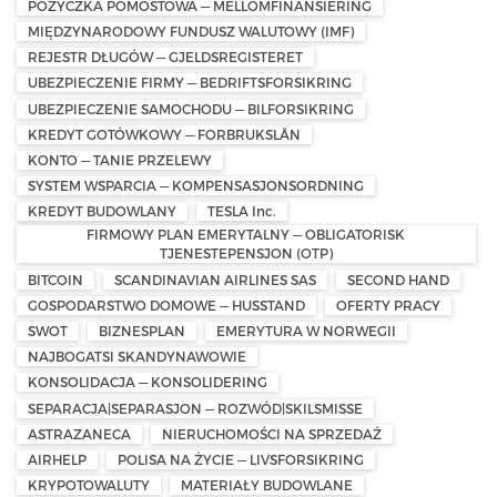
POŻYCZKA POMOSTOWA — MELLOMFINANSIERING
MIĘDZYNARODOWY FUNDUSZ WALUTOWY (IMF)
REJESTR DŁUGÓW — GJELDSREGISTERET
UBEZPIECZENIE FIRMY — BEDRIFTSFORSIKRING
UBEZPIECZENIE SAMOCHODU — BILFORSIKRING
KREDYT GOTÓWKOWY — FORBRUKSLÅN
KONTO — TANIE PRZELEWY
SYSTEM WSPARCIA — KOMPENSASJONSORDNING
KREDYT BUDOWLANY
TESLA Inc.
FIRMOWY PLAN EMERYTALNY — OBLIGATORISK
TJENESTEPENSJON (OTP)
BITCOIN
SCANDINAVIAN AIRLINES SAS
SECOND HAND
GOSPODARSTWO DOMOWE — HUSSTAND
OFERTY PRACY
SWOT
BIZNESPLAN
EMERYTURA W NORWEGII
NAJBOGATSI SKANDYNAWOWIE
KONSOLIDACJA — KONSOLIDERING
SEPARACJA|SEPARASJON — ROZWÓD|SKILSMISSE
ASTRAZANECA
NIERUCHOMOŚCI NA SPRZEDAŻ
AIRHELP
POLISA NA ŻYCIE — LIVSFORSIKRING
KRYPOTOWALUTY
MATERIAŁY BUDOWLANE