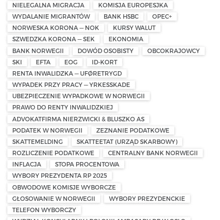
NIELEGALNA MIGRACJA
KOMISJA EUROPESJKA
WYDALANIE MIGRANTÓW
BANK HSBC
OPEC+
NORWESKA KORONA — NOK
KURSY WALUT
SZWEDZKA KORONA — SEK
EKONOMIA
BANK NORWEGII
DOWÓD OSOBISTY
OBCOKRAJOWCY
SKI
EFTA
EOG
ID-KORT
RENTA INWALIDZKA — UFØRETRYGD
WYPADEK PRZY PRACY — YRKESSKADE
UBEZPIECZENIE WYPADKOWE W NORWEGII
PRAWO DO RENTY INWALIDZKIEJ
ADVOKATFIRMA NIERZWICKI & BLUSZKO AS
PODATEK W NORWEGII
ZEZNANIE PODATKOWE
SKATTEMELDING
SKATTEETAT (URZĄD SKARBOWY)
ROZLICZENIE PODATKOWE
CENTRALNY BANK NORWEGII
INFLACJA
STOPA PROCENTOWA
WYBORY PREZYDENTA RP 2025
OBWODOWE KOMISJE WYBORCZE
GŁOSOWANIE W NORWEGII
WYBORY PREZYDENCKIE
TELEFON WYBORCZY