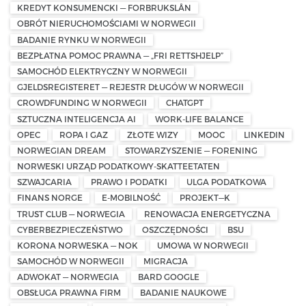
KREDYT KONSUMENCKI — FORBRUKSLÅN
OBRÓT NIERUCHOMOŚCIAMI W NORWEGII
BADANIE RYNKU W NORWEGII
BEZPŁATNA POMOC PRAWNA — „FRI RETTSHJELP”
SAMOCHÓD ELEKTRYCZNY W NORWEGII
GJELDSREGISTERET — REJESTR DŁUGÓW W NORWEGII
CROWDFUNDING W NORWEGII
CHATGPT
SZTUCZNA INTELIGENCJA AI
WORK-LIFE BALANCE
OPEC
ROPA I GAZ
ZŁOTE WIZY
MOOC
LINKEDIN
NORWEGIAN DREAM
STOWARZYSZENIE — FORENING
NORWESKI URZĄD PODATKOWY-SKATTEETATEN
SZWAJCARIA
PRAWO I PODATKI
ULGA PODATKOWA
FINANS NORGE
E-MOBILNOŚĆ
PROJEKT—K
TRUST CLUB — NORWEGIA
RENOWACJA ENERGETYCZNA
CYBERBEZPIECZEŃSTWO
OSZCZĘDNOŚCI
BSU
KORONA NORWESKA — NOK
UMOWA W NORWEGII
SAMOCHÓD W NORWEGII
MIGRACJA
ADWOKAT — NORWEGIA
BARD GOOGLE
OBSŁUGA PRAWNA FIRM
BADANIE NAUKOWE