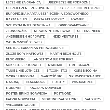
LECZENIE ZA GRANICĄ
UBEZPIECZENIE PODRÓŻNE
UBEZPIECZENIE ZDROWOTNE
UBEZPIECZENIE MEDYCZNE
EUROPEJSKA KARTA UBEZPIECZENIA ZDROWOTNEGO
KARTA HELFO
KARTA HELFO/EKUZ
LOVABLE
SZTUCZNA INTELIGENCJA — AI
OPROGRAMOWANIE
JEDNOROŻEC
STRONA INTERNETOWA
GPT-ENGINEER
ANDREESSEN HOROWITZ
INDEX VENTURES
WOLIN WSCHÓD 1 (WE1)
CENTRAL EUROPEAN PETROLEUM (CEP)
ZŁOŻE ROPY NAFTOWEJ
MARTIN BECH HOLTE
BLOOMBERG
LANDET SOM BLE FOR RIKT
SOKKELDIREKTORATET
RYANAIR
LIMIT BAGAŻU
TANIE LINIE LOTNICZE
BITCOIN (BTC)
KURS BITCOINA
WYKRES BITCOINA
WARTOŚĆ BTC
SIX SWISS EXCHANGE
NASDAQ
BLACKROCK
FIDELITY
WISDOMTREE
NORDNET
POCZTA W NORWEGII
POSTEN BRING NORWEGIA
POSTNORD
PACZKI NORWEGIA
STORTINGSVALGET 2025
VALG 2025
VALGDIREKTORATET