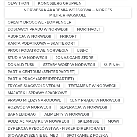
OLAV THON
KONGSBERG GRUPPEN
NORWESKA AKADEMIA WOJSKOWA — NORGES
MILITÆRHØGSKOLE
OPŁATY DROGOWE - BOMPENGER
DOSTAWCY PRĄDU W NORWEGII
NORTHVOLT
ABORCJA W NORWEGII
FRIKORT
KARTA PODATKOWA — SKATTEKORT
PROGI PODATKOWE NORWEGIA
USB-C
STUDIA W NORWEGII
JONAS GAHR STØRE
DONALD TUSK
SZTABY WOŚP W NORWEGII
33. FINAŁ
PARTIA CENTRUM (SENTERPARTIET)
PARTIA PRACY (ARBEIDERPARTIET)
TRYGVE SLAGSVOLD VEDUM
TESTAMENT W NORWEGII
MAJĄTEK I SPRAWY SPADKOWE
PRAWO MIĘDZYNARODOWE
CENY PRĄDU W NORWEGII
ROZWÓD W NORWEGII
SEPERACJA W NORWEGII
BARNEBIDRAG
ALIMENTY W NORWEGII
PODZIAŁ MAJĄTKU W NOWREGII
SKILSMISSE
MOWI
DYREKCJA RYBOŁÓWSTWA – FISKERIDIREKTORATET
STOWARZYSZENIE BLI MED
SPOTKANIE Z POLSKĄ