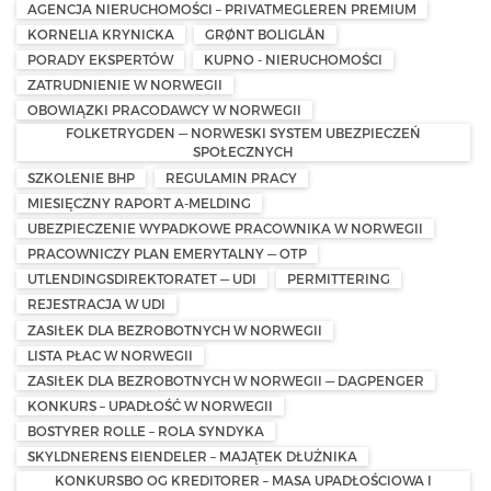
AGENCJA NIERUCHOMOŚCI – PRIVATMEGLEREN PREMIUM
KORNELIA KRYNICKA
GRØNT BOLIGLÅN
PORADY EKSPERTÓW
KUPNO - NIERUCHOMOŚCI
ZATRUDNIENIE W NORWEGII
OBOWIĄZKI PRACODAWCY W NORWEGII
FOLKETRYGDEN — NORWESKI SYSTEM UBEZPIECZEŃ
SPOŁECZNYCH
SZKOLENIE BHP
REGULAMIN PRACY
MIESIĘCZNY RAPORT A-MELDING
UBEZPIECZENIE WYPADKOWE PRACOWNIKA W NORWEGII
PRACOWNICZY PLAN EMERYTALNY — OTP
UTLENDINGSDIREKTORATET — UDI
PERMITTERING
REJESTRACJA W UDI
ZASIŁEK DLA BEZROBOTNYCH W NORWEGII
LISTA PŁAC W NORWEGII
ZASIŁEK DLA BEZROBOTNYCH W NORWEGII — DAGPENGER
KONKURS – UPADŁOŚĆ W NORWEGII
BOSTYRER ROLLE – ROLA SYNDYKA
SKYLDNERENS EIENDELER – MAJĄTEK DŁUŻNIKA
KONKURSBO OG KREDITORER – MASA UPADŁOŚCIOWA I