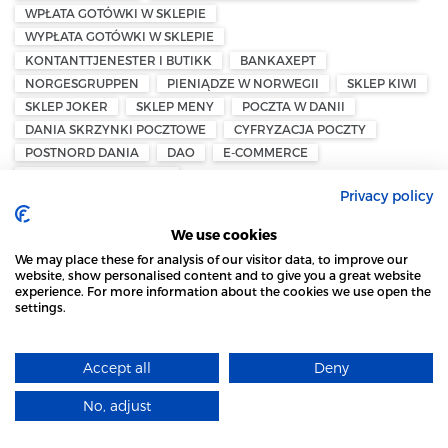
WPŁATA GOTÓWKI W SKLEPIE
WYPŁATA GOTÓWKI W SKLEPIE
KONTANTTJENESTER I BUTIKK
BANKAXEPT
NORGESGRUPPEN
PIENIĄDZE W NORWEGII
SKLEP KIWI
SKLEP JOKER
SKLEP MENY
POCZTA W DANII
DANIA SKRZYNKI POCZTOWE
CYFRYZACJA POCZTY
POSTNORD DANIA
DAO
E-COMMERCE
DANSK AVIS OMDELING
Privacy policy
PODATEK OD MAJĄTKU — NORWEGIA
FORMUESSKATT — PODATEK OD MAJĄTKU
We use cookies
BIZNES PRYWATNY
PRZEDSIĘBIORCY W NORWEGII
We may place these for analysis of our visitor data, to improve our
NORWESKI SYSTEM PODATKOWY
UCIECZKA KAPITAŁU
website, show personalised content and to give you a great website
experience. For more information about the cookies we use open the
NORWEGIA — PODATEK MAJĄTKOWY
settings.
STRONA LOCAL MARKET WYKORZYSTUJE PLIKI
ØYSTEIN STRAY SPETALEN
MIGRACJA DO SZWECJI
WYDALENIE ZE SZWECJI
POLITYKA MIGRACYJNA
COOKIES
PRZEPISY PRAWNE
DEPORTACJA
CŁA UE — NORWEGIA
Accept all
Deny
DOWIEDZ SIĘ WIĘCEJ
EKSPORT Z NORWEGII
NORWEGIA — EFTA
No, adjust
PRZEMYSŁ I HANDEL
EKSPORT DO UE
ROZUMIEM
NASJONAL KOMMUNIKASJONSMYNDIGHET – NKOM