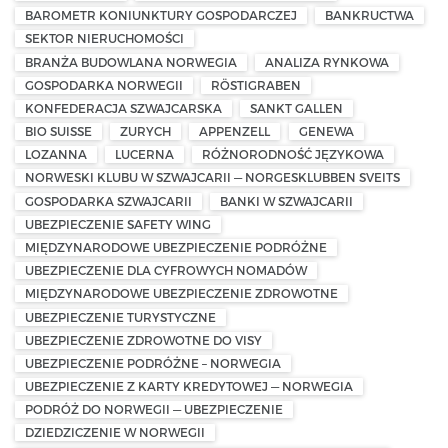
BAROMETR KONIUNKTURY GOSPODARCZEJ
BANKRUCTWA
SEKTOR NIERUCHOMOŚCI
BRANŻA BUDOWLANA NORWEGIA
ANALIZA RYNKOWA
GOSPODARKA NORWEGII
RÖSTIGRABEN
KONFEDERACJA SZWAJCARSKA
SANKT GALLEN
BIO SUISSE
ZURYCH
APPENZELL
GENEWA
LOZANNA
LUCERNA
RÓŻNORODNOŚĆ JĘZYKOWA
NORWESKI KLUBU W SZWAJCARII — NORGESKLUBBEN SVEITS
GOSPODARKA SZWAJCARII
BANKI W SZWAJCARII
UBEZPIECZENIE SAFETY WING
MIĘDZYNARODOWE UBEZPIECZENIE PODRÓŻNE
UBEZPIECZENIE DLA CYFROWYCH NOMADÓW
MIĘDZYNARODOWE UBEZPIECZENIE ZDROWOTNE
UBEZPIECZENIE TURYSTYCZNE
UBEZPIECZENIE ZDROWOTNE DO VISY
UBEZPIECZENIE PODRÓŻNE – NORWEGIA
UBEZPIECZENIE Z KARTY KREDYTOWEJ — NORWEGIA
PODRÓŻ DO NORWEGII — UBEZPIECZENIE
DZIEDZICZENIE W NORWEGII