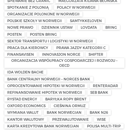
ŚPIEWANIE BEZ GRANIC
MAŁGORZATA KIDAWA-BŁOŃSKA
SPOTKANIE Z POLONIĄ
POLACY W NORWEGII
ORGANIZACJE POLONIJNE W NORWEGII
POLSKIE SZKOŁY W NORWEGII
SAMTYKKELOVEN
NOWE PRAWO
DZIENNIK USTAW
LOVDATA
BRING
POSTEN
POSTEN BRING
SEKTOR TRANSPORTU I LOGISTYKI W NORWEGII
PRACA DLA KIEROWCY
PRAWA JAZDY KATEGORII C
FINANSAVISEN
INNOVASJON NORGE
SHIFTER
ORGANIZACJA WSPÓŁPRACY GOSPODARCZEJ I ROZWOJU –
OECD
IDA WOLDEN BACHE
BANK CENTRALNY NORWEGII – NORGES BANK
OPROCENTOWANIE HIPOTEKI W NORWEGII
RENTERADAR
REFINANSOWANIE HIPOTEK W NORWEGII
SEB BANK
RYSTAD ENERGY
BARYŁKA ROPY BRENT
OXFORD ECONOMICS
CIEŚNINA ORMUZ
WYMIANA WALUT
BANK NORWEGIAN
BANK N26
KANTOR WALUTOWY
PRZEWALUTOWANIE
WISE
KARTA KREDYTOWA BANK NORWEGIAN
POLISA MULTI-TRIP