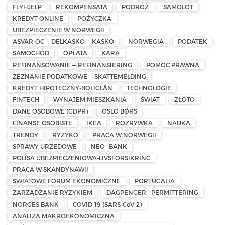
FLYHJELP
REKOMPENSATA
PODRÓŻ
SAMOLOT
KREDYT ONLINE
POŻYCZKA
UBEZPIECZENIE W NORWEGII
ASVAR-OC — DELKASKO — KASKO
NORWEGIA
PODATEK
SAMOCHÓD
OPŁATA
KARA
REFINANSOWANIE — REFINANSIERING
POMOC PRAWNA
ZEZNANIE PODATKOWE — SKATTEMELDING
KREDYT HIPOTECZNY-BOLIGLÅN
TECHNOLOGIE
FINTECH
WYNAJEM MIESZKANIA
ŚWIAT
ZŁOTO
DANE OSOBOWE (GDPR)
OSLO BØRS
FINANSE OSOBISTE
IKEA
ROZRYWKA
NAUKA
TRENDY
RYZYKO
PRACA W NORWEGII
SPRAWY URZĘDOWE
NEO—BANK
POLISA UBEZPIECZENIOWA-LIVSFORSIKRING
PRACA W SKANDYNAWII
ŚWIATOWE FORUM EKONOMICZNE
PORTUGALIA
ZARZĄDZANIE RYZYKIEM
DAGPENGER - PERMITTERING
NORGES BANK
COVID-19-(SARS-CoV-2)
ANALIZA MAKROEKONOMICZNA