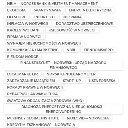
NBIM — NORGES BANK INVESTMENT MANAGEMENT
EKOLOGIA
SKANDYNAWIA
ENERGIA ELEKTRYCZNA
OFFSHORE
INSURTECH
HISZPANIA
INFLACJA W NORWEGII
DORADZTWO UBZPIECZENIOWE
KRÓLESTWO DANII
KSIĘGOWOŚĆ W NORWEGII
FIRMA W NORWEGII
WYNAJEM NIERUCHOMOŚCI W NORWEGII
KOMUNIKACJA I MARKETING
NBBL
EIENDOMSVERDI
EIENDOM NORGE
FINANSTILSYNET — NORWESKI URZĄD NADZORU
FINANSOWEGO
LOCALMARKET.no
NORSK KUNDEBAROMETER
ZARZĄDZANIE MAJĄTKIEM
START—UP
LISTA FORBESA
PORADY PRAWNE W NORWEGII
RYBACTWO I AKWAKULTURA
ŚWIATOWA ORGANIZACJA ZDROWIA (WHO)
DIAGNOZA ENERGETYCZNA NIERUCHOMOŚCI —
ENERGIVURDERING
MCKINSEY GLOBAL INSTITUTE
PAXLOVID — NORWEGIA
KREDYT MIESZKANIOWY — NORWEGIA