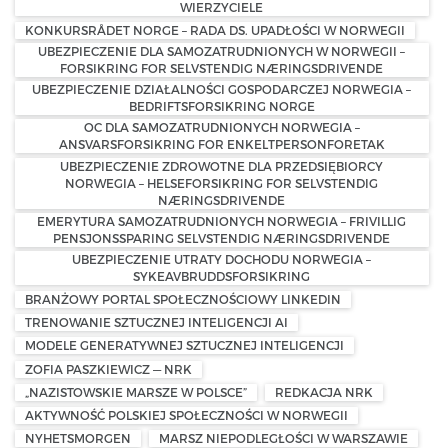
WIERZYCIELE
KONKURSRÅDET NORGE – RADA DS. UPADŁOŚCI W NORWEGII
UBEZPIECZENIE DLA SAMOZATRUDNIONYCH W NORWEGII –
FORSIKRING FOR SELVSTENDIG NÆRINGSDRIVENDE
UBEZPIECZENIE DZIAŁALNOŚCI GOSPODARCZEJ NORWEGIA –
BEDRIFTSFORSIKRING NORGE
OC DLA SAMOZATRUDNIONYCH NORWEGIA –
ANSVARSFORSIKRING FOR ENKELTPERSONFORETAK
UBEZPIECZENIE ZDROWOTNE DLA PRZEDSIĘBIORCY
NORWEGIA – HELSEFORSIKRING FOR SELVSTENDIG
NÆRINGSDRIVENDE
EMERYTURA SAMOZATRUDNIONYCH NORWEGIA – FRIVILLIG
PENSJONSSPARING SELVSTENDIG NÆRINGSDRIVENDE
UBEZPIECZENIE UTRATY DOCHODU NORWEGIA –
SYKEAVBRUDDSFORSIKRING
BRANŻOWY PORTAL SPOŁECZNOŚCIOWY LINKEDIN
TRENOWANIE SZTUCZNEJ INTELIGENCJI AI
MODELE GENERATYWNEJ SZTUCZNEJ INTELIGENCJI
ZOFIA PASZKIEWICZ — NRK
„NAZISTOWSKIE MARSZE W POLSCE”
REDKACJA NRK
AKTYWNOŚĆ POLSKIEJ SPOŁECZNOŚCI W NORWEGII
NYHETSMORGEN
MARSZ NIEPODLEGŁOŚCI W WARSZAWIE