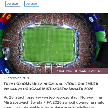
Obserwuj
Obserwuj
PORADNIK —TO WARTO WIEDZIEĆ
21 czerwiec 2026
TRZY POZIOMY UBEZPIECZENIA, KTÓRE OBEJMUJĄ
PIŁKARZY PODCZAS MISTRZOSTW ŚWIATA 2026
Po 28 latach przerwy występ reprezentacji Norwegii na
Mistrzostwach Świata FIFA 2026 zwrócił uwagę na mało
znany, ale niezwykle interesujący aspekt wielkiego