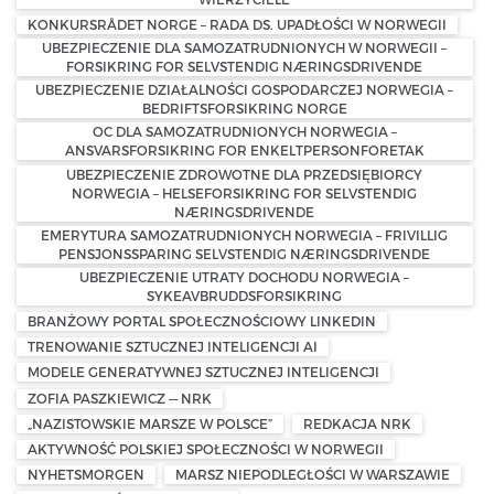
KONKURSRÅDET NORGE – RADA DS. UPADŁOŚCI W NORWEGII
UBEZPIECZENIE DLA SAMOZATRUDNIONYCH W NORWEGII –
FORSIKRING FOR SELVSTENDIG NÆRINGSDRIVENDE
UBEZPIECZENIE DZIAŁALNOŚCI GOSPODARCZEJ NORWEGIA –
BEDRIFTSFORSIKRING NORGE
OC DLA SAMOZATRUDNIONYCH NORWEGIA –
ANSVARSFORSIKRING FOR ENKELTPERSONFORETAK
UBEZPIECZENIE ZDROWOTNE DLA PRZEDSIĘBIORCY
NORWEGIA – HELSEFORSIKRING FOR SELVSTENDIG
NÆRINGSDRIVENDE
EMERYTURA SAMOZATRUDNIONYCH NORWEGIA – FRIVILLIG
PENSJONSSPARING SELVSTENDIG NÆRINGSDRIVENDE
UBEZPIECZENIE UTRATY DOCHODU NORWEGIA –
SYKEAVBRUDDSFORSIKRING
BRANŻOWY PORTAL SPOŁECZNOŚCIOWY LINKEDIN
TRENOWANIE SZTUCZNEJ INTELIGENCJI AI
MODELE GENERATYWNEJ SZTUCZNEJ INTELIGENCJI
ZOFIA PASZKIEWICZ — NRK
„NAZISTOWSKIE MARSZE W POLSCE”
REDKACJA NRK
AKTYWNOŚĆ POLSKIEJ SPOŁECZNOŚCI W NORWEGII
NYHETSMORGEN
MARSZ NIEPODLEGŁOŚCI W WARSZAWIE