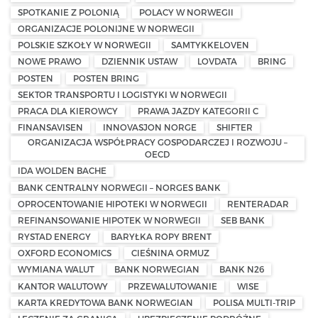
SPOTKANIE Z POLONIĄ
POLACY W NORWEGII
ORGANIZACJE POLONIJNE W NORWEGII
POLSKIE SZKOŁY W NORWEGII
SAMTYKKELOVEN
NOWE PRAWO
DZIENNIK USTAW
LOVDATA
BRING
POSTEN
POSTEN BRING
SEKTOR TRANSPORTU I LOGISTYKI W NORWEGII
PRACA DLA KIEROWCY
PRAWA JAZDY KATEGORII C
FINANSAVISEN
INNOVASJON NORGE
SHIFTER
ORGANIZACJA WSPÓŁPRACY GOSPODARCZEJ I ROZWOJU –
OECD
IDA WOLDEN BACHE
BANK CENTRALNY NORWEGII – NORGES BANK
OPROCENTOWANIE HIPOTEKI W NORWEGII
RENTERADAR
REFINANSOWANIE HIPOTEK W NORWEGII
SEB BANK
RYSTAD ENERGY
BARYŁKA ROPY BRENT
OXFORD ECONOMICS
CIEŚNINA ORMUZ
WYMIANA WALUT
BANK NORWEGIAN
BANK N26
KANTOR WALUTOWY
PRZEWALUTOWANIE
WISE
KARTA KREDYTOWA BANK NORWEGIAN
POLISA MULTI-TRIP