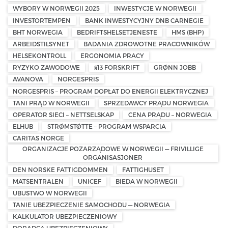
WYBORY W NORWEGII 2025
INWESTYCJE W NORWEGII
INVESTORTEMPEN
BANK INWESTYCYJNY DNB CARNEGIE
BHT NORWEGIA
BEDRIFTSHELSETJENESTE
HMS (BHP)
ARBEIDSTILSYNET
BADANIA ZDROWOTNE PRACOWNIKÓW
HELSEKONTROLL
ERGONOMIA PRACY
RYZYKO ZAWODOWE
§13 FORSKRIFT
GRØNN JOBB
AVANOVA
NORGESPRIS
NORGESPRIS – PROGRAM DOPŁAT DO ENERGII ELEKTRYCZNEJ
TANI PRĄD W NORWEGII
SPRZEDAWCY PRĄDU NORWEGIA
OPERATOR SIECI – NETTSELSKAP
CENA PRĄDU – NORWEGIA
ELHUB
STRØMSTØTTE – PROGRAM WSPARCIA
CARITAS NORGE
ORGANIZACJE POZARZĄDOWE W NORWEGII — FRIVILLIGE
ORGANISASJONER
DEN NORSKE FATTIGDOMMEN
FATTIGHUSET
MATSENTRALEN
UNICEF
BIEDA W NORWEGII
UBUSTWO W NORWEGII
TANIE UBEZPIECZENIE SAMOCHODU — NORWEGIA
KALKULATOR UBEZPIECZENIOWY