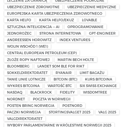
LECZENIE ZA GRANICĄ
UBEZPIECZENIE PODRÓŻNE
UBEZPIECZENIE ZDROWOTNE
UBEZPIECZENIE MEDYCZNE
EUROPEJSKA KARTA UBEZPIECZENIA ZDROWOTNEGO
KARTA HELFO
KARTA HELFO/EKUZ
LOVABLE
SZTUCZNA INTELIGENCJA — AI
OPROGRAMOWANIE
JEDNOROŻEC
STRONA INTERNETOWA
GPT-ENGINEER
ANDREESSEN HOROWITZ
INDEX VENTURES
WOLIN WSCHÓD 1 (WE1)
CENTRAL EUROPEAN PETROLEUM (CEP)
ZŁOŻE ROPY NAFTOWEJ
MARTIN BECH HOLTE
BLOOMBERG
LANDET SOM BLE FOR RIKT
SOKKELDIREKTORATET
RYANAIR
LIMIT BAGAŻU
TANIE LINIE LOTNICZE
BITCOIN (BTC)
KURS BITCOINA
WYKRES BITCOINA
WARTOŚĆ BTC
SIX SWISS EXCHANGE
NASDAQ
BLACKROCK
FIDELITY
WISDOMTREE
NORDNET
POCZTA W NORWEGII
POSTEN BRING NORWEGIA
POSTNORD
PACZKI NORWEGIA
STORTINGSVALGET 2025
VALG 2025
VALGDIREKTORATET
WYBORY PARLAMENTARNE W KRÓLESTWIE NORWEGII 2025