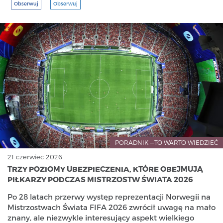
Obserwuj
Obserwuj
PORADNIK —TO WARTO WIEDZIEĆ
21 czerwiec 2026
TRZY POZIOMY UBEZPIECZENIA, KTÓRE OBEJMUJĄ
PIŁKARZY PODCZAS MISTRZOSTW ŚWIATA 2026
Po 28 latach przerwy występ reprezentacji Norwegii na
Mistrzostwach Świata FIFA 2026 zwrócił uwagę na mało
znany, ale niezwykle interesujący aspekt wielkiego