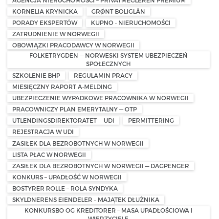
KORNELIA KRYNICKA
GRØNT BOLIGLÅN
PORADY EKSPERTÓW
KUPNO - NIERUCHOMOŚCI
ZATRUDNIENIE W NORWEGII
OBOWIĄZKI PRACODAWCY W NORWEGII
FOLKETRYGDEN — NORWESKI SYSTEM UBEZPIECZEŃ
SPOŁECZNYCH
SZKOLENIE BHP
REGULAMIN PRACY
MIESIĘCZNY RAPORT A-MELDING
UBEZPIECZENIE WYPADKOWE PRACOWNIKA W NORWEGII
PRACOWNICZY PLAN EMERYTALNY — OTP
UTLENDINGSDIREKTORATET — UDI
PERMITTERING
REJESTRACJA W UDI
ZASIŁEK DLA BEZROBOTNYCH W NORWEGII
LISTA PŁAC W NORWEGII
ZASIŁEK DLA BEZROBOTNYCH W NORWEGII — DAGPENGER
KONKURS – UPADŁOŚĆ W NORWEGII
BOSTYRER ROLLE – ROLA SYNDYKA
SKYLDNERENS EIENDELER – MAJĄTEK DŁUŻNIKA
KONKURSBO OG KREDITORER – MASA UPADŁOŚCIOWA I
WIERZYCIELE