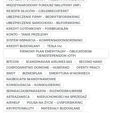
MIĘDZYNARODOWY FUNDUSZ WALUTOWY (IMF)
REJESTR DŁUGÓW — GJELDSREGISTERET
UBEZPIECZENIE FIRMY — BEDRIFTSFORSIKRING
UBEZPIECZENIE SAMOCHODU — BILFORSIKRING
KREDYT GOTÓWKOWY — FORBRUKSLÅN
KONTO — TANIE PRZELEWY
SYSTEM WSPARCIA — KOMPENSASJONSORDNING
KREDYT BUDOWLANY
TESLA Inc.
FIRMOWY PLAN EMERYTALNY — OBLIGATORISK
TJENESTEPENSJON (OTP)
BITCOIN
SCANDINAVIAN AIRLINES SAS
SECOND HAND
GOSPODARSTWO DOMOWE — HUSSTAND
OFERTY PRACY
SWOT
BIZNESPLAN
EMERYTURA W NORWEGII
NAJBOGATSI SKANDYNAWOWIE
KONSOLIDACJA — KONSOLIDERING
SEPARACJA|SEPARASJON — ROZWÓD|SKILSMISSE
ASTRAZANECA
NIERUCHOMOŚCI NA SPRZEDAŻ
AIRHELP
POLISA NA ŻYCIE — LIVSFORSIKRING
KRYPOTOWALUTY
MATERIAŁY BUDOWLANE