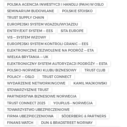
POLSKA AGENCJA INWESTYCJI I HANDLU (PAIH) W OSLO
SEMINARIUM BUDOWLANE
POLSKIE STOISKO
TRUST SUPPLY CHAIN
EUROPEJSKI SYSTEM WJAZDU/WYJAZDU
ENTRY/EXIT SYSTEM — EES
SITA EUROPE
VIS — SYSTEM WIZOWY
EUROPEJSKI SYSTEM KONTROLI GRANIC — EES
ELEKTRONICZNE ZEZWOLENIE NA PODRÓŻ — ETA
WIELKA BRYTANIA — UK
ELEKTRONICZNY SYSTEM AUTORYZACJI PODRÓŻY — ESTA
POLSKO-NORWESKI KLUBU BIZNESOWY
TRUST CLUB
POLACY — OSLO
TRUST CONNECT
WYDARZENIE NETWORKINGOWE
KAMIL MAJKOWSKI
STOWARZYSZNIE TRUST
PARTNERSTWA BIZNESOWE NORWEGIA
TRUST CONNECT 2025
YOUPLUS – NORWEGIA
TOWARZYSTWO UBEZPIECZENIOWE
FIRMA UBEZPIECZENIOWA
SÖDERBERG & PARTNERS
FINANS WATCH
DUN & BRADSTREET NORWAY