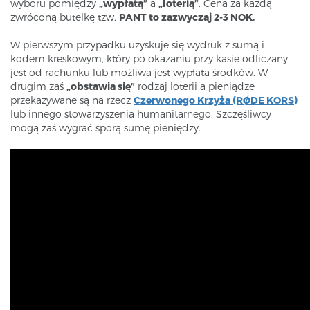
wyboru pomiędzy
„wypłatą”
a
„loterią”
. Cena za każdą
zwróconą butelkę tzw.
PANT to zazwyczaj 2-3 NOK.
W pierwszym przypadku uzyskuje się wydruk z sumą i
kodem kreskowym, który po okazaniu przy kasie odliczany
jest od rachunku lub możliwa jest wypłata środków. W
drugim zaś
„obstawia się”
rodzaj loterii a pieniądze
przekazywane są na rzecz
Czerwonego Krzyża (RØDE KORS
)
lub innego stowarzyszenia humanitarnego. Szczęśliwcy
mogą zaś wygrać sporą sumę pieniędzy.