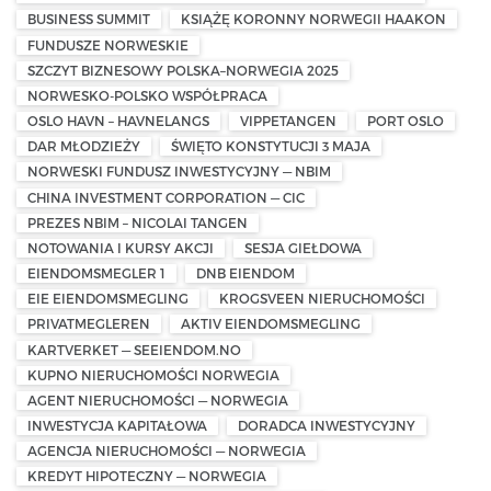
BUSINESS SUMMIT
KSIĄŻĘ KORONNY NORWEGII HAAKON
FUNDUSZE NORWESKIE
SZCZYT BIZNESOWY POLSKA–NORWEGIA 2025
NORWESKO-POLSKO WSPÓŁPRACA
OSLO HAVN – HAVNELANGS
VIPPETANGEN
PORT OSLO
DAR MŁODZIEŻY
ŚWIĘTO KONSTYTUCJI 3 MAJA
NORWESKI FUNDUSZ INWESTYCYJNY — NBIM
CHINA INVESTMENT CORPORATION — CIC
PREZES NBIM – NICOLAI TANGEN
NOTOWANIA I KURSY AKCJI
SESJA GIEŁDOWA
EIENDOMSMEGLER 1
DNB EIENDOM
EIE EIENDOMSMEGLING
KROGSVEEN NIERUCHOMOŚCI
PRIVATMEGLEREN
AKTIV EIENDOMSMEGLING
KARTVERKET — SEEIENDOM.NO
KUPNO NIERUCHOMOŚCI NORWEGIA
AGENT NIERUCHOMOŚCI — NORWEGIA
INWESTYCJA KAPITAŁOWA
DORADCA INWESTYCYJNY
AGENCJA NIERUCHOMOŚCI — NORWEGIA
KREDYT HIPOTECZNY — NORWEGIA