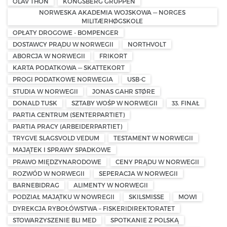
OLAV THON
KONGSBERG GRUPPEN
NORWESKA AKADEMIA WOJSKOWA — NORGES
MILITÆRHØGSKOLE
OPŁATY DROGOWE - BOMPENGER
DOSTAWCY PRĄDU W NORWEGII
NORTHVOLT
ABORCJA W NORWEGII
FRIKORT
KARTA PODATKOWA — SKATTEKORT
PROGI PODATKOWE NORWEGIA
USB-C
STUDIA W NORWEGII
JONAS GAHR STØRE
DONALD TUSK
SZTABY WOŚP W NORWEGII
33. FINAŁ
PARTIA CENTRUM (SENTERPARTIET)
PARTIA PRACY (ARBEIDERPARTIET)
TRYGVE SLAGSVOLD VEDUM
TESTAMENT W NORWEGII
MAJĄTEK I SPRAWY SPADKOWE
PRAWO MIĘDZYNARODOWE
CENY PRĄDU W NORWEGII
ROZWÓD W NORWEGII
SEPERACJA W NORWEGII
BARNEBIDRAG
ALIMENTY W NORWEGII
PODZIAŁ MAJĄTKU W NOWREGII
SKILSMISSE
MOWI
DYREKCJA RYBOŁÓWSTWA – FISKERIDIREKTORATET
STOWARZYSZENIE BLI MED
SPOTKANIE Z POLSKĄ