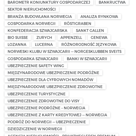
BAROMETR KONIUNKTURY GOSPODARCZEJ
BANKRUCTWA
SEKTOR NIERUCHOMOŚCI
BRANŻA BUDOWLANA NORWEGIA
ANALIZA RYNKOWA
GOSPODARKA NORWEGII
RÖSTIGRABEN
KONFEDERACJA SZWAJCARSKA
SANKT GALLEN
BIO SUISSE
ZURYCH
APPENZELL
GENEWA
LOZANNA
LUCERNA
RÓŻNORODNOŚĆ JĘZYKOWA
NORWESKI KLUBU W SZWAJCARII — NORGESKLUBBEN SVEITS
GOSPODARKA SZWAJCARII
BANKI W SZWAJCARII
UBEZPIECZENIE SAFETY WING
MIĘDZYNARODOWE UBEZPIECZENIE PODRÓŻNE
UBEZPIECZENIE DLA CYFROWYCH NOMADÓW
MIĘDZYNARODOWE UBEZPIECZENIE ZDROWOTNE
UBEZPIECZENIE TURYSTYCZNE
UBEZPIECZENIE ZDROWOTNE DO VISY
UBEZPIECZENIE PODRÓŻNE – NORWEGIA
UBEZPIECZENIE Z KARTY KREDYTOWEJ — NORWEGIA
PODRÓŻ DO NORWEGII — UBEZPIECZENIE
DZIEDZICZENIE W NORWEGII
AGENCJA NIERUCHOMOŚCI – PRIVATMEGLEREN PREMIUM