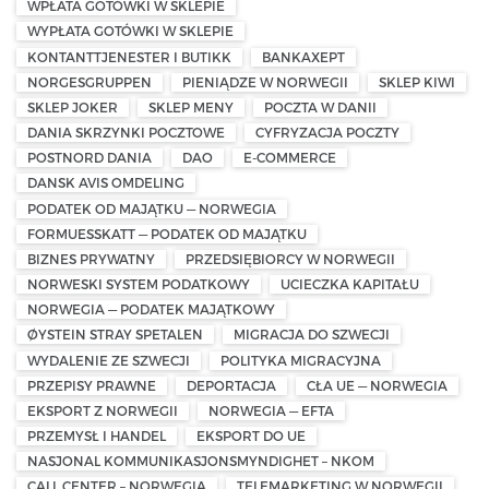
WPŁATA GOTÓWKI W SKLEPIE
WYPŁATA GOTÓWKI W SKLEPIE
KONTANTTJENESTER I BUTIKK
BANKAXEPT
NORGESGRUPPEN
PIENIĄDZE W NORWEGII
SKLEP KIWI
SKLEP JOKER
SKLEP MENY
POCZTA W DANII
DANIA SKRZYNKI POCZTOWE
CYFRYZACJA POCZTY
POSTNORD DANIA
DAO
E-COMMERCE
DANSK AVIS OMDELING
PODATEK OD MAJĄTKU — NORWEGIA
FORMUESSKATT — PODATEK OD MAJĄTKU
BIZNES PRYWATNY
PRZEDSIĘBIORCY W NORWEGII
NORWESKI SYSTEM PODATKOWY
UCIECZKA KAPITAŁU
NORWEGIA — PODATEK MAJĄTKOWY
ØYSTEIN STRAY SPETALEN
MIGRACJA DO SZWECJI
WYDALENIE ZE SZWECJI
POLITYKA MIGRACYJNA
PRZEPISY PRAWNE
DEPORTACJA
CŁA UE — NORWEGIA
EKSPORT Z NORWEGII
NORWEGIA — EFTA
PRZEMYSŁ I HANDEL
EKSPORT DO UE
NASJONAL KOMMUNIKASJONSMYNDIGHET – NKOM
CALL CENTER – NORWEGIA
TELEMARKETING W NORWEGII