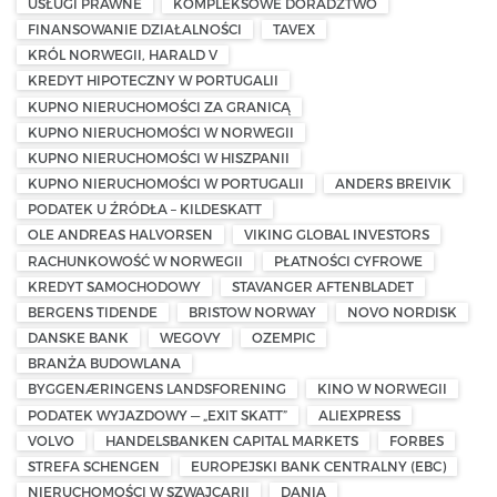
USŁUGI PRAWNE
KOMPLEKSOWE DORADZTWO
FINANSOWANIE DZIAŁALNOŚCI
TAVEX
KRÓL NORWEGII, HARALD V
KREDYT HIPOTECZNY W PORTUGALII
KUPNO NIERUCHOMOŚCI ZA GRANICĄ
KUPNO NIERUCHOMOŚCI W NORWEGII
KUPNO NIERUCHOMOŚCI W HISZPANII
KUPNO NIERUCHOMOŚCI W PORTUGALII
ANDERS BREIVIK
PODATEK U ŹRÓDŁA – KILDESKATT
OLE ANDREAS HALVORSEN
VIKING GLOBAL INVESTORS
RACHUNKOWOŚĆ W NORWEGII
PŁATNOŚCI CYFROWE
KREDYT SAMOCHODOWY
STAVANGER AFTENBLADET
BERGENS TIDENDE
BRISTOW NORWAY
NOVO NORDISK
DANSKE BANK
WEGOVY
OZEMPIC
BRANŻA BUDOWLANA
BYGGENÆRINGENS LANDSFORENING
KINO W NORWEGII
PODATEK WYJAZDOWY — „EXIT SKATT”
ALIEXPRESS
VOLVO
HANDELSBANKEN CAPITAL MARKETS
FORBES
STREFA SCHENGEN
EUROPEJSKI BANK CENTRALNY (EBC)
NIERUCHOMOŚCI W SZWAJCARII
DANIA