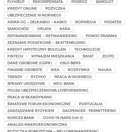
FLYHJELP
REKOMPENSATA
PODRÓŻ
SAMOLOT
KREDYT ONLINE
POŻYCZKA
UBEZPIECZENIE W NORWEGII
ASVAR-OC — DELKASKO — KASKO
NORWEGIA
PODATEK
SAMOCHÓD
OPŁATA
KARA
REFINANSOWANIE — REFINANSIERING
POMOC PRAWNA
ZEZNANIE PODATKOWE — SKATTEMELDING
KREDYT HIPOTECZNY-BOLIGLÅN
TECHNOLOGIE
FINTECH
WYNAJEM MIESZKANIA
ŚWIAT
ZŁOTO
DANE OSOBOWE (GDPR)
OSLO BØRS
FINANSE OSOBISTE
IKEA
ROZRYWKA
NAUKA
TRENDY
RYZYKO
PRACA W NORWEGII
SPRAWY URZĘDOWE
NEO—BANK
POLISA UBEZPIECZENIOWA-LIVSFORSIKRING
PRACA W SKANDYNAWII
ŚWIATOWE FORUM EKONOMICZNE
PORTUGALIA
ZARZĄDZANIE RYZYKIEM
DAGPENGER - PERMITTERING
NORGES BANK
COVID-19-(SARS-CoV-2)
ANALIZA MAKROEKONOMICZNA
POŻYCZKA POMOSTOWA — MELLOMFINANSIERING