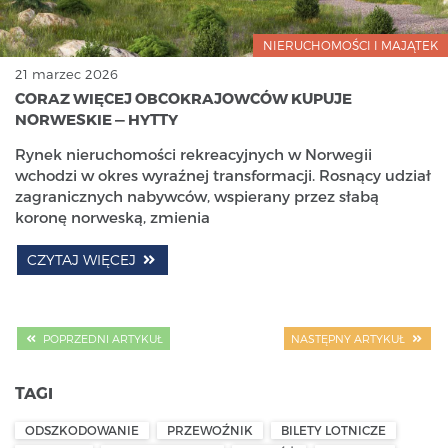
NIERUCHOMOŚCI I MAJĄTEK
21 marzec 2026
CORAZ WIĘCEJ OBCOKRAJOWCÓW KUPUJE
NORWESKIE — HYTTY
Rynek nieruchomości rekreacyjnych w Norwegii
wchodzi w okres wyraźnej transformacji. Rosnący udział
zagranicznych nabywców, wspierany przez słabą
koronę norweską, zmienia
CZYTAJ WIĘCEJ
POPRZEDNI ARTYKUŁ
NASTĘPNY ARTYKUŁ
TAGI
ODSZKODOWANIE
PRZEWOŹNIK
BILETY LOTNICZE