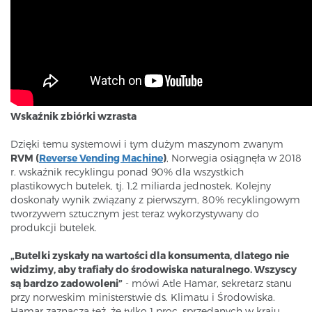
Wskaźnik zbiórki wzrasta
Dzięki temu systemowi i tym dużym maszynom zwanym
RVM (
Reverse Vending Machine
)
, Norwegia osiągnęła w 2018
r. wskaźnik recyklingu ponad 90% dla wszystkich
plastikowych butelek, tj. 1,2 miliarda jednostek. Kolejny
doskonały wynik związany z pierwszym, 80% recyklingowym
tworzywem sztucznym jest teraz wykorzystywany do
produkcji butelek.
„Butelki zyskały na wartości dla konsumenta, dlatego nie
widzimy, aby trafiały do środowiska naturalnego. Wszyscy
są bardzo zadowoleni”
- mówi Atle Hamar, sekretarz stanu
przy norweskim ministerstwie ds. Klimatu i Środowiska.
Hamar zaznacza też, że tylko 1 proc. sprzedanych w kraju