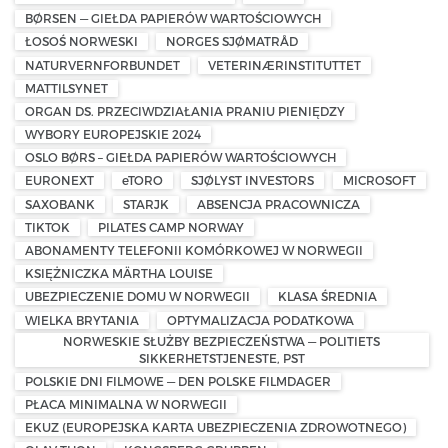
BØRSEN — GIEŁDA PAPIERÓW WARTOŚCIOWYCH
ŁOSOŚ NORWESKI
NORGES SJØMATRÅD
NATURVERNFORBUNDET
VETERINÆRINSTITUTTET
MATTILSYNET
ORGAN DS. PRZECIWDZIAŁANIA PRANIU PIENIĘDZY
WYBORY EUROPEJSKIE 2024
OSLO BØRS – GIEŁDA PAPIERÓW WARTOŚCIOWYCH
EURONEXT
eTORO
SJØLYST INVESTORS
MICROSOFT
SAXOBANK
STARJK
ABSENCJA PRACOWNICZA
TIKTOK
PILATES CAMP NORWAY
ABONAMENTY TELEFONII KOMÓRKOWEJ W NORWEGII
KSIĘŻNICZKA MÄRTHA LOUISE
UBEZPIECZENIE DOMU W NORWEGII
KLASA ŚREDNIA
WIELKA BRYTANIA
OPTYMALIZACJA PODATKOWA
NORWESKIE SŁUŻBY BEZPIECZEŃSTWA — POLITIETS
SIKKERHETSTJENESTE, PST
POLSKIE DNI FILMOWE — DEN POLSKE FILMDAGER
PŁACA MINIMALNA W NORWEGII
EKUZ (EUROPEJSKA KARTA UBEZPIECZENIA ZDROWOTNEGO)