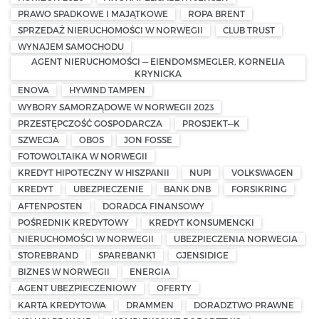
PRAWO SPADKOWE I MAJĄTKOWE
ROPA BRENT
SPRZEDAŻ NIERUCHOMOŚCI W NORWEGII
CLUB TRUST
WYNAJEM SAMOCHODU
AGENT NIERUCHOMOŚCI — EIENDOMSMEGLER, KORNELIA
KRYNICKA
ENOVA
HYWIND TAMPEN
WYBORY SAMORZĄDOWE W NORWEGII 2023
PRZESTĘPCZOŚĆ GOSPODARCZA
PROSJEKT—K
SZWECJA
OBOS
JON FOSSE
FOTOWOLTAIKA W NORWEGII
KREDYT HIPOTECZNY W HISZPANII
NUPI
VOLKSWAGEN
KREDYT
UBEZPIECZENIE
BANK DNB
FORSIKRING
AFTENPOSTEN
DORADCA FINANSOWY
POŚREDNIK KREDYTOWY
KREDYT KONSUMENCKI
NIERUCHOMOŚCI W NORWEGII
UBEZPIECZENIA NORWEGIA
STOREBRAND
SPAREBANK1
GJENSIDIGE
BIZNES W NORWEGII
ENERGIA
AGENT UBEZPIECZENIOWY
OFERTY
KARTA KREDYTOWA
DRAMMEN
DORADZTWO PRAWNE