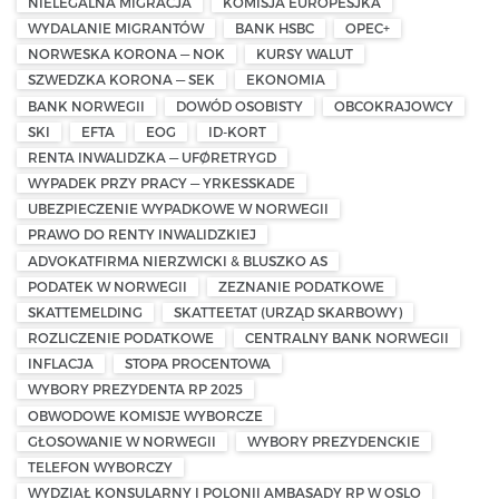
NIELEGALNA MIGRACJA
KOMISJA EUROPESJKA
WYDALANIE MIGRANTÓW
BANK HSBC
OPEC+
NORWESKA KORONA — NOK
KURSY WALUT
SZWEDZKA KORONA — SEK
EKONOMIA
BANK NORWEGII
DOWÓD OSOBISTY
OBCOKRAJOWCY
SKI
EFTA
EOG
ID-KORT
RENTA INWALIDZKA — UFØRETRYGD
WYPADEK PRZY PRACY — YRKESSKADE
UBEZPIECZENIE WYPADKOWE W NORWEGII
PRAWO DO RENTY INWALIDZKIEJ
ADVOKATFIRMA NIERZWICKI & BLUSZKO AS
PODATEK W NORWEGII
ZEZNANIE PODATKOWE
SKATTEMELDING
SKATTEETAT (URZĄD SKARBOWY)
ROZLICZENIE PODATKOWE
CENTRALNY BANK NORWEGII
INFLACJA
STOPA PROCENTOWA
WYBORY PREZYDENTA RP 2025
OBWODOWE KOMISJE WYBORCZE
GŁOSOWANIE W NORWEGII
WYBORY PREZYDENCKIE
TELEFON WYBORCZY
WYDZIAŁ KONSULARNY I POLONII AMBASADY RP W OSLO