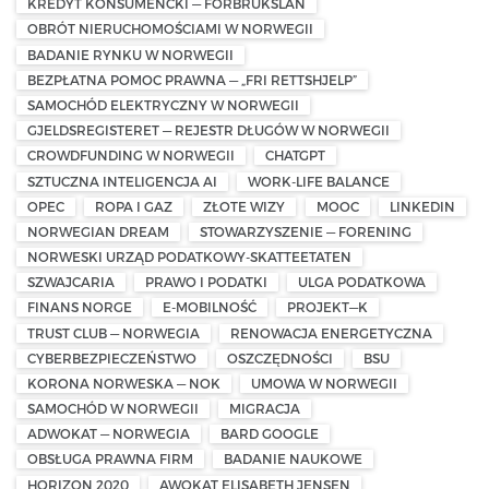
KREDYT KONSUMENCKI — FORBRUKSLÅN
OBRÓT NIERUCHOMOŚCIAMI W NORWEGII
BADANIE RYNKU W NORWEGII
BEZPŁATNA POMOC PRAWNA — „FRI RETTSHJELP”
SAMOCHÓD ELEKTRYCZNY W NORWEGII
GJELDSREGISTERET — REJESTR DŁUGÓW W NORWEGII
CROWDFUNDING W NORWEGII
CHATGPT
SZTUCZNA INTELIGENCJA AI
WORK-LIFE BALANCE
OPEC
ROPA I GAZ
ZŁOTE WIZY
MOOC
LINKEDIN
NORWEGIAN DREAM
STOWARZYSZENIE — FORENING
NORWESKI URZĄD PODATKOWY-SKATTEETATEN
SZWAJCARIA
PRAWO I PODATKI
ULGA PODATKOWA
FINANS NORGE
E-MOBILNOŚĆ
PROJEKT—K
TRUST CLUB — NORWEGIA
RENOWACJA ENERGETYCZNA
CYBERBEZPIECZEŃSTWO
OSZCZĘDNOŚCI
BSU
KORONA NORWESKA — NOK
UMOWA W NORWEGII
SAMOCHÓD W NORWEGII
MIGRACJA
ADWOKAT — NORWEGIA
BARD GOOGLE
OBSŁUGA PRAWNA FIRM
BADANIE NAUKOWE
HORIZON 2020
AWOKAT ELISABETH JENSEN