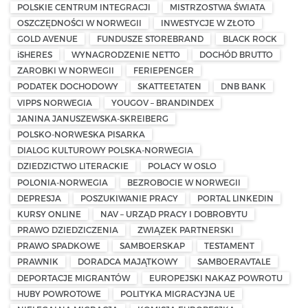
POLSKIE CENTRUM INTEGRACJI
MISTRZOSTWA ŚWIATA
OSZCZĘDNOŚCI W NORWEGII
INWESTYCJE W ZŁOTO
GOLD AVENUE
FUNDUSZE STOREBRAND
BLACK ROCK
iSHERES
WYNAGRODZENIE NETTO
DOCHÓD BRUTTO
ZAROBKI W NORWEGII
FERIEPENGER
PODATEK DOCHODOWY
SKATTEETATEN
DNB BANK
VIPPS NORWEGIA
YOUGOV – BRANDINDEX
JANINA JANUSZEWSKA-SKREIBERG
POLSKO-NORWESKA PISARKA
DIALOG KULTUROWY POLSKA-NORWEGIA
DZIEDZICTWO LITERACKIE
POLACY W OSLO
POLONIA-NORWEGIA
BEZROBOCIE W NORWEGII
DEPRESJA
POSZUKIWANIE PRACY
PORTAL LINKEDIN
KURSY ONLINE
NAV – URZĄD PRACY I DOBROBYTU
PRAWO DZIEDZICZENIA
ZWIĄZEK PARTNERSKI
PRAWO SPADKOWE
SAMBOERSKAP
TESTAMENT
PRAWNIK
DORADCA MAJĄTKOWY
SAMBOERAVTALE
DEPORTACJE MIGRANTÓW
EUROPEJSKI NAKAZ POWROTU
HUBY POWROTOWE
POLITYKA MIGRACYJNA UE