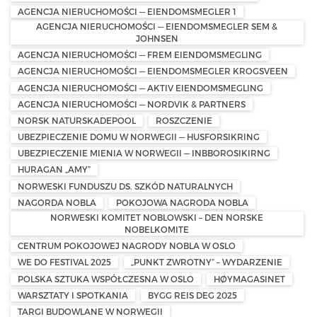
AGENCJA NIERUCHOMOŚCI — EIENDOMSMEGLER 1
AGENCJA NIERUCHOMOŚCI — EIENDOMSMEGLER SEM &
JOHNSEN
AGENCJA NIERUCHOMOŚCI — FREM EIENDOMSMEGLING
AGENCJA NIERUCHOMOŚCI — EIENDOMSMEGLER KROGSVEEN
AGENCJA NIERUCHOMOŚCI — AKTIV EIENDOMSMEGLING
AGENCJA NIERUCHOMOŚCI — NORDVIK & PARTNERS
NORSK NATURSKADEPOOL
ROSZCZENIE
UBEZPIECZENIE DOMU W NORWEGII — HUSFORSIKRING
UBEZPIECZENIE MIENIA W NORWEGII — INBBOROSIKIRNG
HURAGAN „AMY”
NORWESKI FUNDUSZU DS. SZKÓD NATURALNYCH
NAGORDA NOBLA
POKOJOWA NAGRODA NOBLA
NORWESKI KOMITET NOBLOWSKI – DEN NORSKE
NOBELKOMITE
CENTRUM POKOJOWEJ NAGRODY NOBLA W OSLO
WE DO FESTIVAL 2025
„PUNKT ZWROTNY” – WYDARZENIE
POLSKA SZTUKA WSPÓŁCZESNA W OSLO
HØYMAGASINET
WARSZTATY I SPOTKANIA
BYGG REIS DEG 2025
TARGI BUDOWLANE W NORWEGII