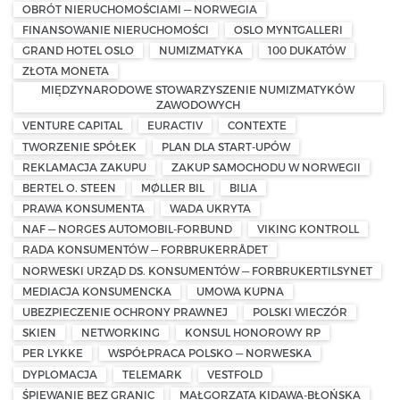
OBRÓT NIERUCHOMOŚCIAMI — NORWEGIA
FINANSOWANIE NIERUCHOMOŚCI
OSLO MYNTGALLERI
GRAND HOTEL OSLO
NUMIZMATYKA
100 DUKATÓW
ZŁOTA MONETA
MIĘDZYNARODOWE STOWARZYSZENIE NUMIZMATYKÓW
ZAWODOWYCH
VENTURE CAPITAL
EURACTIV
CONTEXTE
TWORZENIE SPÓŁEK
PLAN DLA START-UPÓW
REKLAMACJA ZAKUPU
ZAKUP SAMOCHODU W NORWEGII
BERTEL O. STEEN
MØLLER BIL
BILIA
PRAWA KONSUMENTA
WADA UKRYTA
NAF — NORGES AUTOMOBIL-FORBUND
VIKING KONTROLL
RADA KONSUMENTÓW — FORBRUKERRÅDET
NORWESKI URZĄD DS. KONSUMENTÓW — FORBRUKERTILSYNET
MEDIACJA KONSUMENCKA
UMOWA KUPNA
UBEZPIECZENIE OCHRONY PRAWNEJ
POLSKI WIECZÓR
SKIEN
NETWORKING
KONSUL HONOROWY RP
PER LYKKE
WSPÓŁPRACA POLSKO — NORWESKA
DYPLOMACJA
TELEMARK
VESTFOLD
ŚPIEWANIE BEZ GRANIC
MAŁGORZATA KIDAWA-BŁOŃSKA