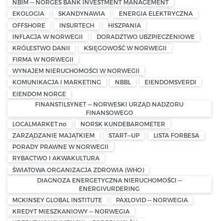
NBIM — NORGES BANK INVESTMENT MANAGEMENT
EKOLOGIA
SKANDYNAWIA
ENERGIA ELEKTRYCZNA
OFFSHORE
INSURTECH
HISZPANIA
INFLACJA W NORWEGII
DORADZTWO UBZPIECZENIOWE
KRÓLESTWO DANII
KSIĘGOWOŚĆ W NORWEGII
FIRMA W NORWEGII
WYNAJEM NIERUCHOMOŚCI W NORWEGII
KOMUNIKACJA I MARKETING
NBBL
EIENDOMSVERDI
EIENDOM NORGE
FINANSTILSYNET — NORWESKI URZĄD NADZORU
FINANSOWEGO
LOCALMARKET.no
NORSK KUNDEBAROMETER
ZARZĄDZANIE MAJĄTKIEM
START—UP
LISTA FORBESA
PORADY PRAWNE W NORWEGII
RYBACTWO I AKWAKULTURA
ŚWIATOWA ORGANIZACJA ZDROWIA (WHO)
DIAGNOZA ENERGETYCZNA NIERUCHOMOŚCI —
ENERGIVURDERING
MCKINSEY GLOBAL INSTITUTE
PAXLOVID — NORWEGIA
KREDYT MIESZKANIOWY — NORWEGIA