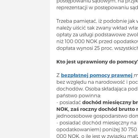
postępowaniu sądowym, na przyk
reprezentacji w postępowaniu s
Trzeba pamiętać, iż podobnie ja
należy uiścić tak zwany wkład wła
opłaty za usługi podstawowe zwoln
niż 100 000 NOK przed opodatk
dopłata wynosi 25 proc. wszystkic
Kto jest uprawniony do pomocy
Z
bezpłatnej pomocy prawnej
m
bez względu na narodowość i poc
dochodów. Osoba składająca pod
państwo powinna:
- posiadać
dochód miesięczny br
NOK, zaś roczny dochód brutto 
jednoosobowe gospodarstwo do
- posiadać dochód miesięczny n
opodatkowaniem) poniżej 30 750 
000 NOK, o ile jest w związku ma