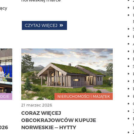
jący
CZYTAJ WIĘCEJ
OGIE
NIERUCHOMOŚCI I MAJĄTEK
21 marzec 2026
CORAZ WIĘCEJ
OBCOKRAJOWCÓW KUPUJE
026
NORWESKIE — HYTTY