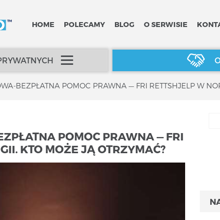
HOME
POLECAMY
BLOG
O SERWISIE
KONT
 PRYWATNYCH
O
WA-BEZPŁATNA POMOC PRAWNA — FRI RETTSHJELP W NOR
ZPŁATNA POMOC PRAWNA — FRI
II. KTO MOŻE JĄ OTRZYMAĆ?
N