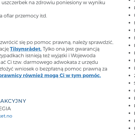
 uszczerbek na zdrowiu poniesiony w wyniku
 ofiar przemocy itd.
 zwrócić się po pomoc prawną, należy sprawdzić,
ację
Tilsynsrådet.
Tylko ona jest gwarancją
zypadkach istnieją też wyjątki i Wojewoda
nać Ci tzw. darmowego adwokata z urzędu
y złożyć wniosek o bezpłatną pomoc prawną za
 prawnicy również mogą Ci w tym pomóc.
DAKCYJNY
EGIA
et.no