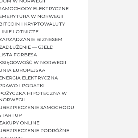
DOM W NORWEGII
SAMOCHODY ELEKTRYCZNE
EMERYTURA W NORWEGII
BITCOIN I KRYPTOWALUTY
LINIE LOTNICZE
ZARZĄDZANIE BIZNESEM
ZADŁUŻENIE — GJELD
LISTA FORBESA
KSIĘGOWOŚĆ W NORWEGII
UNIA EUROPEJSKA
ENERGIA ELEKTRYCZNA
PRAWO I PODATKI
POŻYCZKA HIPOTECZNA W
NORWEGII
UBEZPIECZENIE SAMOCHODU
STARTUP
ZAKUPY ONLINE
UBEZPIECZENIE PODRÓŻNE