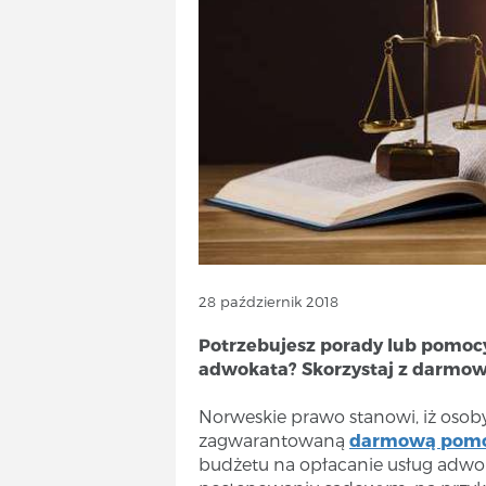
TELECOM
ODSZKODOWANIA
ENERGIA
KURSY|SZKOLENIA
USŁUGI
PRODUKTY
ODSZKODOWANIA
PRAWO I PORADY
FORMALNOŚCI
USŁUGI
INFORMATYCZNE
28 październik 2018
USŁUGI
Potrzebujesz porady lub pomocy 
INFORMATYCZNE
adwokata? Skorzystaj z darmo
Norweskie prawo stanowi, iż oso
zagwarantowaną
darmową pomo
budżetu na opłacanie usług adwo