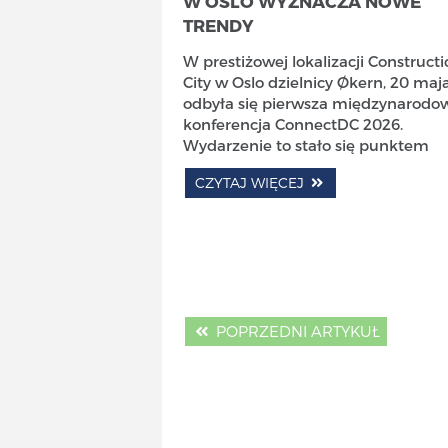
W OSLO WYZNACZA NOWE
TRENDY
W prestiżowej lokalizacji Construct
City w Oslo dzielnicy Økern, 20 maj
odbyła się pierwsza międzynarodo
konferencja ConnectDC 2026.
Wydarzenie to stało się punktem
CZYTAJ WIĘCEJ
POPRZEDNI ARTYKUŁ