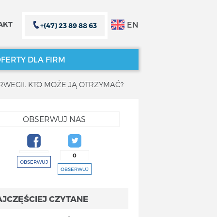
EN
AKT
+(47) 23 89 88 63
FERTY DLA FIRM
WEGII. KTO MOŻE JĄ OTRZYMAĆ?
ZAMKNIJ X
ZAMKNIJ X
OBSERWUJ NAS
0
OBSERWUJ
OBSERWUJ
AJCZĘŚCIEJ CZYTANE