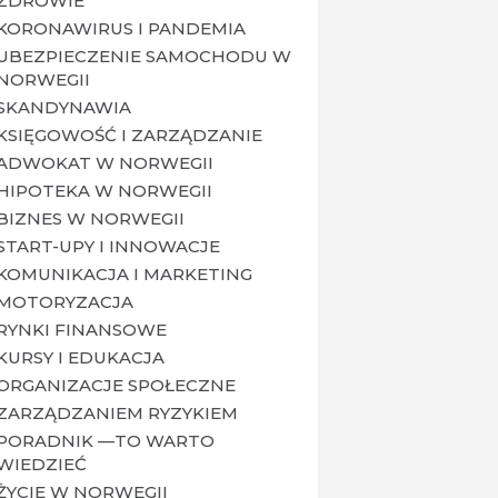
ZDROWIE
KORONAWIRUS I PANDEMIA
UBEZPIECZENIE SAMOCHODU W
NORWEGII
SKANDYNAWIA
KSIĘGOWOŚĆ I ZARZĄDZANIE
ADWOKAT W NORWEGII
HIPOTEKA W NORWEGII
BIZNES W NORWEGII
START-UPY I INNOWACJE
KOMUNIKACJA I MARKETING
MOTORYZACJA
RYNKI FINANSOWE
KURSY I EDUKACJA
ORGANIZACJE SPOŁECZNE
ZARZĄDZANIEM RYZYKIEM
PORADNIK —TO WARTO
WIEDZIEĆ
ŻYCIE W NORWEGII