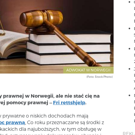
ADWOKAT W NORWEGII
(Foto: Stock Photo)
prawnej w Norwegii, ale nie stać cię na
wej pomocy prawnej
Fri rettshjelp
.
—
by prywatne o niskich dochodach mają
c prawną
.
Co roku przeznaczane są środki z
kackich dla najuboższych, w tym obsługę w
REK