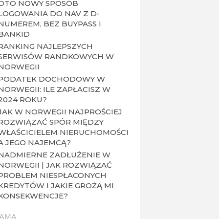
OTO NOWY SPOSÓB
LOGOWANIA DO NAV Z D-
NUMEREM, BEZ BUYPASS I
BANKID
RANKING NAJLEPSZYCH
SERWISÓW RANDKOWYCH W
NORWEGII
PODATEK DOCHODOWY W
NORWEGII: ILE ZAPŁACISZ W
2024 ROKU?
JAK W NORWEGII NAJPROŚCIEJ
ROZWIĄZAĆ SPÓR MIĘDZY
WŁAŚCICIELEM NIERUCHOMOŚCI
A JEGO NAJEMCĄ?
NADMIERNE ZADŁUŻENIE W
NORWEGII | JAK ROZWIĄZAĆ
PROBLEM NIESPŁACONYCH
KREDYTÓW I JAKIE GROŻĄ MI
KONSEKWENCJE?
LAMA