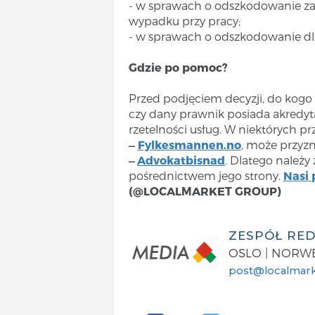
- w sprawach o odszkodowanie za
wypadku przy pracy;
- w sprawach o odszkodowanie dla
Gdzie po pomoc?
Przed podjęciem decyzji, do kogo
czy dany prawnik posiada akredyt
rzetelności usług. W niektórych pr
Fylkesmannen.no
, może przyz
—
Advokatbisnad
. Dlatego należ
—
pośrednictwem jego strony.
Nasi
(@LOCALMARKET GROUP)
ZESPÓŁ RE
OSLO | NORW
post@localmark