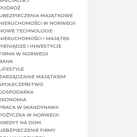
SPECJALIŚCI
PODRÓŻ
UBEZPIECZENIA MAJĄTKOWE
NIERUCHOMOŚCI W NORWEGII
NOWE TECHNOLOGIE
NIERUCHOMOŚCI I MAJĄTEK
PIENIĄDZE I INWESTYCJE
FIRMA W NORWEGII
BANK
LIFESTYLE
ZARZĄDZANIE MAJĄTKIEM
SPOŁECZEŃSTWO
GOSPODARKA
EKONOMIA
PRACA W SKANDYNAWII
POŻYCZKA W NORWEGII
KREDYT NA DOM
UEBZPIECZENIE FIRMY