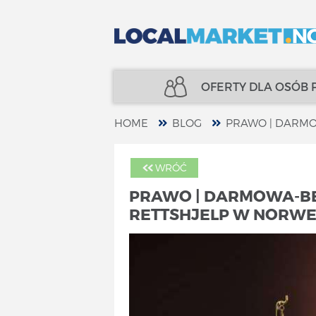
OFERTY DLA OSÓB
HOME
BLOG
PRAWO | DARMO
NIERUCHOMOŚCI
UBEZPIECZENIA
WRÓĆ
KREDYTY
FINANSE
PRAWO | DARMOWA-BE
RETTSHJELP W NORWEG
UBEZPIECZENIA
SPECJALIŚCI
FINANSE
TELECOM
SPECJALIŚCI
USŁUGI