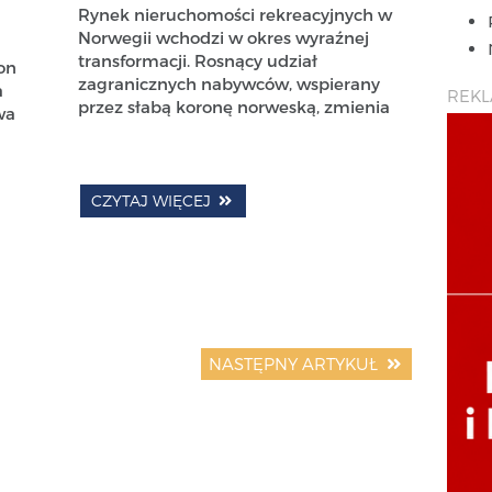
Rynek nieruchomości rekreacyjnych w
Norwegii wchodzi w okres wyraźnej
transformacji. Rosnący udział
ion
zagranicznych nabywców, wspierany
a
REK
przez słabą koronę norweską, zmienia
wa
CZYTAJ WIĘCEJ
NASTĘPNY ARTYKUŁ