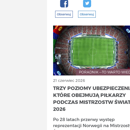
Obserwuj
Obserwuj
PORADNIK —TO WARTO WIE
21 czerwiec 2026
TRZY POZIOMY UBEZPIECZENI
KTÓRE OBEJMUJĄ PIŁKARZY
PODCZAS MISTRZOSTW ŚWIA
2026
Po 28 latach przerwy występ
reprezentacji Norwegii na Mistrzos