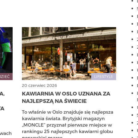
DZIEĆ
LIFESTYLE
20 czerwiec 2026
A,
KAWIARNIA W OSLO UZNANA ZA
NAJLEPSZĄ NA ŚWIECIE
TA
To właśnie w Oslo znajduje się najlepsza
kawiarnia świata. Brytyjski magazyn
„MONCLE” przyznał pierwsze miejsce w
rankingu 25 najlepszych kawiarni globu
twach
norweskiej marce