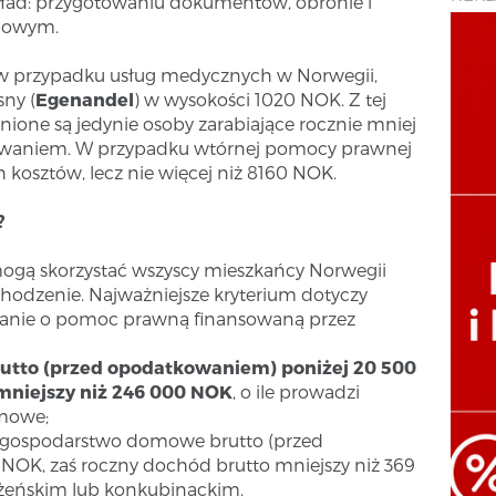
ład: przygotowaniu dokumentów, obronie i
ądowym.
k w przypadku usług medycznych w Norwegii,
sny (
Egenandel
) w wysokości 1020 NOK. Z tej
ione są jedynie osoby zarabiające rocznie mniej
owaniem. W przypadku wtórnej pomocy prawnej
h kosztów, lecz nie więcej niż 8160 NOK.
?
ogą skorzystać wszyscy mieszkańcy Norwegii
hodzenie. Najważniejsze kryterium dotyczy
anie o pomoc prawną finansowaną przez
utto (przed opodatkowaniem) poniżej 20 500
mniejszy niż 246 000 NOK
, o ile prowadzi
mowe;
a gospodarstwo domowe brutto (przed
NOK, zaś roczny dochód brutto mniejszy niż 369
łżeńskim lub konkubinackim.