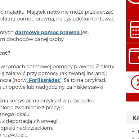
ć majątku. Majątek netto nie może przekraczać
bezpłatną pomoc prawną, należy udokumentować
których
darmowa pomoc prawna
jest
om dochodów danej osoby.
cać?
ć w ramach darmowej pomocy prawnej. Z oferty
się załatwić przy pomocy tak zwanej instancji
emcza (norw
.
Forliksrådet
). Są to na przykład:
 urlopowe lub nadgodziny, za niskie stawki
a korzystać na przykład w przypadku:
nione zwolnienie z pracy;
nego lokalu;
K
z deportacją z Norwegii;
 opieki nad dzieckiem;
 rozwodzie;