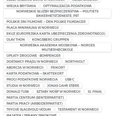
WIELKA BRYTANIA
OPTYMALIZACJA PODATKOWA
NORWESKIE SŁUŻBY BEZPIECZEŃSTWA — POLITIETS
SIKKERHETSTJENESTE, PST
POLSKIE DNI FILMOWE — DEN POLSKE FILMDAGER
PŁACA MINIMALNA W NORWEGII
EKUZ (EUROPEJSKA KARTA UBEZPIECZENIA ZDROWOTNEGO)
OLAV THON
KONGSBERG GRUPPEN
NORWESKA AKADEMIA WOJSKOWA — NORGES
MILITÆRHØGSKOLE
OPŁATY DROGOWE - BOMPENGER
DOSTAWCY PRĄDU W NORWEGII
NORTHVOLT
ABORCJA W NORWEGII
FRIKORT
KARTA PODATKOWA — SKATTEKORT
PROGI PODATKOWE NORWEGIA
USB-C
STUDIA W NORWEGII
JONAS GAHR STØRE
DONALD TUSK
SZTABY WOŚP W NORWEGII
33. FINAŁ
PARTIA CENTRUM (SENTERPARTIET)
PARTIA PRACY (ARBEIDERPARTIET)
TRYGVE SLAGSVOLD VEDUM
TESTAMENT W NORWEGII
MAJĄTEK I SPRAWY SPADKOWE