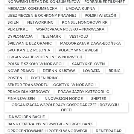
NORWESKI URZĄD DS. KONSUMENTÓW — FORBRUKERTILSYNET
MEDIACJA KONSUMENCKA
UMOWA KUPNA
UBEZPIECZENIE OCHRONY PRAWNEJ
POLSKI WIECZÓR
SKIEN
NETWORKING
KONSUL HONOROWY RP
PER LYKKE
WSPÓŁPRACA POLSKO — NORWESKA
DYPLOMACJA
TELEMARK
VESTFOLD
ŚPIEWANIE BEZ GRANIC
MAŁGORZATA KIDAWA-BŁOŃSKA
SPOTKANIE Z POLONIĄ
POLACY W NORWEGII
ORGANIZACJE POLONIJNE W NORWEGII
POLSKIE SZKOŁY W NORWEGII
SAMTYKKELOVEN
NOWE PRAWO
DZIENNIK USTAW
LOVDATA
BRING
POSTEN
POSTEN BRING
SEKTOR TRANSPORTU I LOGISTYKI W NORWEGII
PRACA DLA KIEROWCY
PRAWA JAZDY KATEGORII C
FINANSAVISEN
INNOVASJON NORGE
SHIFTER
ORGANIZACJA WSPÓŁPRACY GOSPODARCZEJ I ROZWOJU –
OECD
IDA WOLDEN BACHE
BANK CENTRALNY NORWEGII – NORGES BANK
OPROCENTOWANIE HIPOTEKI W NORWEGII
RENTERADAR