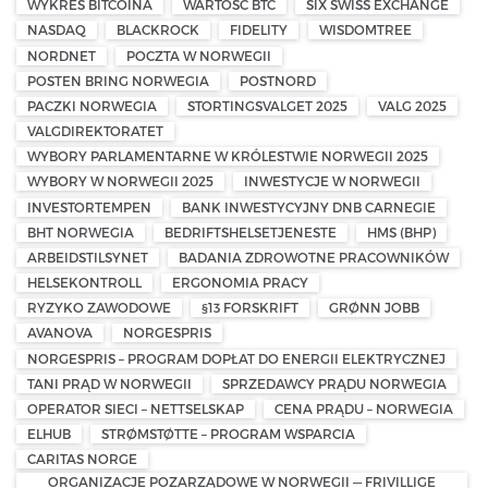
WYKRES BITCOINA
WARTOŚĆ BTC
SIX SWISS EXCHANGE
NASDAQ
BLACKROCK
FIDELITY
WISDOMTREE
NORDNET
POCZTA W NORWEGII
POSTEN BRING NORWEGIA
POSTNORD
PACZKI NORWEGIA
STORTINGSVALGET 2025
VALG 2025
VALGDIREKTORATET
WYBORY PARLAMENTARNE W KRÓLESTWIE NORWEGII 2025
WYBORY W NORWEGII 2025
INWESTYCJE W NORWEGII
INVESTORTEMPEN
BANK INWESTYCYJNY DNB CARNEGIE
BHT NORWEGIA
BEDRIFTSHELSETJENESTE
HMS (BHP)
ARBEIDSTILSYNET
BADANIA ZDROWOTNE PRACOWNIKÓW
HELSEKONTROLL
ERGONOMIA PRACY
RYZYKO ZAWODOWE
§13 FORSKRIFT
GRØNN JOBB
AVANOVA
NORGESPRIS
NORGESPRIS – PROGRAM DOPŁAT DO ENERGII ELEKTRYCZNEJ
TANI PRĄD W NORWEGII
SPRZEDAWCY PRĄDU NORWEGIA
OPERATOR SIECI – NETTSELSKAP
CENA PRĄDU – NORWEGIA
ELHUB
STRØMSTØTTE – PROGRAM WSPARCIA
CARITAS NORGE
ORGANIZACJE POZARZĄDOWE W NORWEGII — FRIVILLIGE