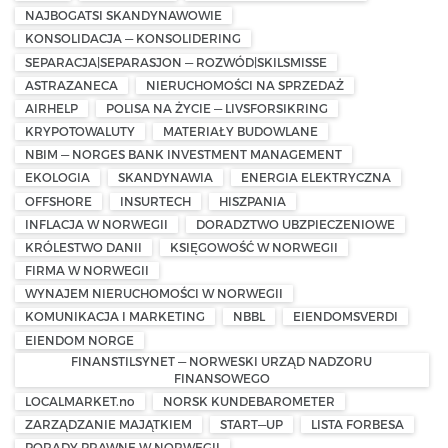
NAJBOGATSI SKANDYNAWOWIE
KONSOLIDACJA — KONSOLIDERING
SEPARACJA|SEPARASJON — ROZWÓD|SKILSMISSE
ASTRAZANECA
NIERUCHOMOŚCI NA SPRZEDAŻ
AIRHELP
POLISA NA ŻYCIE — LIVSFORSIKRING
KRYPOTOWALUTY
MATERIAŁY BUDOWLANE
NBIM — NORGES BANK INVESTMENT MANAGEMENT
EKOLOGIA
SKANDYNAWIA
ENERGIA ELEKTRYCZNA
OFFSHORE
INSURTECH
HISZPANIA
INFLACJA W NORWEGII
DORADZTWO UBZPIECZENIOWE
KRÓLESTWO DANII
KSIĘGOWOŚĆ W NORWEGII
FIRMA W NORWEGII
WYNAJEM NIERUCHOMOŚCI W NORWEGII
KOMUNIKACJA I MARKETING
NBBL
EIENDOMSVERDI
EIENDOM NORGE
FINANSTILSYNET — NORWESKI URZĄD NADZORU
FINANSOWEGO
LOCALMARKET.no
NORSK KUNDEBAROMETER
ZARZĄDZANIE MAJĄTKIEM
START—UP
LISTA FORBESA
PORADY PRAWNE W NORWEGII