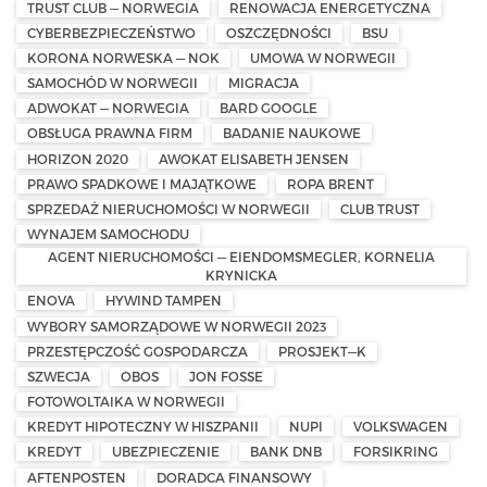
TRUST CLUB — NORWEGIA
RENOWACJA ENERGETYCZNA
CYBERBEZPIECZEŃSTWO
OSZCZĘDNOŚCI
BSU
KORONA NORWESKA — NOK
UMOWA W NORWEGII
SAMOCHÓD W NORWEGII
MIGRACJA
ADWOKAT — NORWEGIA
BARD GOOGLE
OBSŁUGA PRAWNA FIRM
BADANIE NAUKOWE
HORIZON 2020
AWOKAT ELISABETH JENSEN
PRAWO SPADKOWE I MAJĄTKOWE
ROPA BRENT
SPRZEDAŻ NIERUCHOMOŚCI W NORWEGII
CLUB TRUST
WYNAJEM SAMOCHODU
AGENT NIERUCHOMOŚCI — EIENDOMSMEGLER, KORNELIA
KRYNICKA
ENOVA
HYWIND TAMPEN
WYBORY SAMORZĄDOWE W NORWEGII 2023
PRZESTĘPCZOŚĆ GOSPODARCZA
PROSJEKT—K
SZWECJA
OBOS
JON FOSSE
FOTOWOLTAIKA W NORWEGII
KREDYT HIPOTECZNY W HISZPANII
NUPI
VOLKSWAGEN
KREDYT
UBEZPIECZENIE
BANK DNB
FORSIKRING
AFTENPOSTEN
DORADCA FINANSOWY