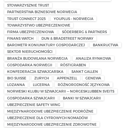
STOWARZYSZNIE TRUST
PARTNERSTWA BIZNESOWE NORWEGIA
TRUST CONNECT 2025
YOUPLUS – NORWEGIA
TOWARZYSTWO UBEZPIECZENIOWE
FIRMA UBEZPIECZENIOWA
SÖDERBERG & PARTNERS
FINANS WATCH
DUN & BRADSTREET NORWAY
BAROMETR KONIUNKTURY GOSPODARCZEJ
BANKRUCTWA
SEKTOR NIERUCHOMOŚCI
BRANŻA BUDOWLANA NORWEGIA
ANALIZA RYNKOWA
GOSPODARKA NORWEGII
RÖSTIGRABEN
KONFEDERACJA SZWAJCARSKA
SANKT GALLEN
BIO SUISSE
ZURYCH
APPENZELL
GENEWA
LOZANNA
LUCERNA
RÓŻNORODNOŚĆ JĘZYKOWA
NORWESKI KLUBU W SZWAJCARII — NORGESKLUBBEN SVEITS
GOSPODARKA SZWAJCARII
BANKI W SZWAJCARII
UBEZPIECZENIE SAFETY WING
MIĘDZYNARODOWE UBEZPIECZENIE PODRÓŻNE
UBEZPIECZENIE DLA CYFROWYCH NOMADÓW
MIĘDZYNARODOWE UBEZPIECZENIE ZDROWOTNE