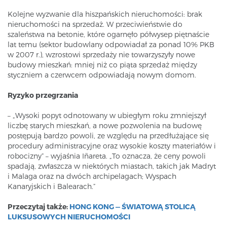
Kolejne wyzwanie dla hiszpańskich nieruchomości: brak
nieruchomości na sprzedaż. W przeciwieństwie do
szaleństwa na betonie, które ogarnęło półwysep piętnaście
lat temu (sektor budowlany odpowiadał za ponad 10% PKB
w 2007 r.), wzrostowi sprzedaży nie towarzyszyły nowe
budowy mieszkań: mniej niż co piąta sprzedaż między
styczniem a czerwcem odpowiadają nowym domom.
Ryzyko przegrzania
– „Wysoki popyt odnotowany w ubiegłym roku zmniejszył
liczbę starych mieszkań, a nowe pozwolenia na budowę
postępują bardzo powoli, ze względu na przedłużające się
procedury administracyjne oraz wysokie koszty materiałów i
robocizny” – wyjaśnia Iñareta. „To oznacza, że ​​ceny powoli
spadają, zwłaszcza w niektórych miastach, takich jak Madryt
i Malaga oraz na dwóch archipelagach; Wyspach
Kanaryjskich i Balearach.”
Przeczytaj także:
HONG KONG — ŚWIATOWĄ STOLICĄ
LUKSUSOWYCH NIERUCHOMOŚCI