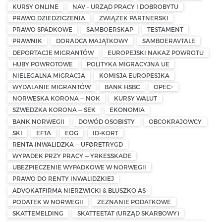
KURSY ONLINE
NAV – URZĄD PRACY I DOBROBYTU
PRAWO DZIEDZICZENIA
ZWIĄZEK PARTNERSKI
PRAWO SPADKOWE
SAMBOERSKAP
TESTAMENT
PRAWNIK
DORADCA MAJĄTKOWY
SAMBOERAVTALE
DEPORTACJE MIGRANTÓW
EUROPEJSKI NAKAZ POWROTU
HUBY POWROTOWE
POLITYKA MIGRACYJNA UE
NIELEGALNA MIGRACJA
KOMISJA EUROPESJKA
WYDALANIE MIGRANTÓW
BANK HSBC
OPEC+
NORWESKA KORONA — NOK
KURSY WALUT
SZWEDZKA KORONA — SEK
EKONOMIA
BANK NORWEGII
DOWÓD OSOBISTY
OBCOKRAJOWCY
SKI
EFTA
EOG
ID-KORT
RENTA INWALIDZKA — UFØRETRYGD
WYPADEK PRZY PRACY — YRKESSKADE
UBEZPIECZENIE WYPADKOWE W NORWEGII
PRAWO DO RENTY INWALIDZKIEJ
ADVOKATFIRMA NIERZWICKI & BLUSZKO AS
PODATEK W NORWEGII
ZEZNANIE PODATKOWE
SKATTEMELDING
SKATTEETAT (URZĄD SKARBOWY)