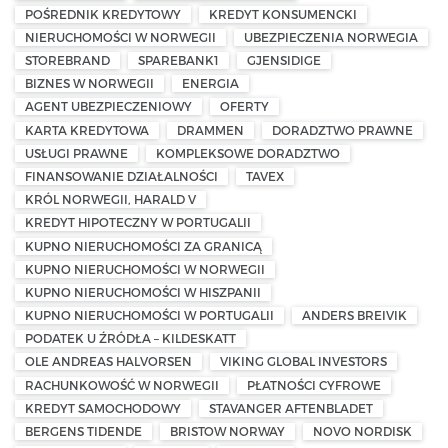
POŚREDNIK KREDYTOWY
KREDYT KONSUMENCKI
NIERUCHOMOŚCI W NORWEGII
UBEZPIECZENIA NORWEGIA
STOREBRAND
SPAREBANK1
GJENSIDIGE
BIZNES W NORWEGII
ENERGIA
AGENT UBEZPIECZENIOWY
OFERTY
KARTA KREDYTOWA
DRAMMEN
DORADZTWO PRAWNE
USŁUGI PRAWNE
KOMPLEKSOWE DORADZTWO
FINANSOWANIE DZIAŁALNOŚCI
TAVEX
KRÓL NORWEGII, HARALD V
KREDYT HIPOTECZNY W PORTUGALII
KUPNO NIERUCHOMOŚCI ZA GRANICĄ
KUPNO NIERUCHOMOŚCI W NORWEGII
KUPNO NIERUCHOMOŚCI W HISZPANII
KUPNO NIERUCHOMOŚCI W PORTUGALII
ANDERS BREIVIK
PODATEK U ŹRÓDŁA – KILDESKATT
OLE ANDREAS HALVORSEN
VIKING GLOBAL INVESTORS
RACHUNKOWOŚĆ W NORWEGII
PŁATNOŚCI CYFROWE
KREDYT SAMOCHODOWY
STAVANGER AFTENBLADET
BERGENS TIDENDE
BRISTOW NORWAY
NOVO NORDISK