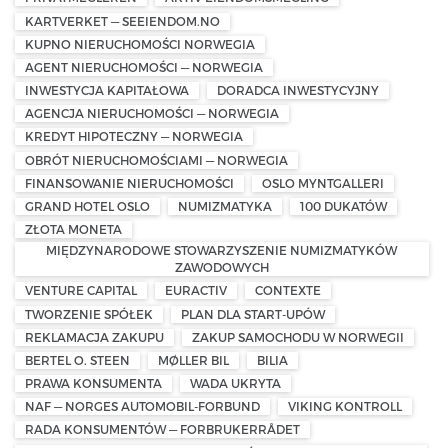
KARTVERKET — SEEIENDOM.NO
KUPNO NIERUCHOMOŚCI NORWEGIA
AGENT NIERUCHOMOŚCI — NORWEGIA
INWESTYCJA KAPITAŁOWA
DORADCA INWESTYCYJNY
AGENCJA NIERUCHOMOŚCI — NORWEGIA
KREDYT HIPOTECZNY — NORWEGIA
OBRÓT NIERUCHOMOŚCIAMI — NORWEGIA
FINANSOWANIE NIERUCHOMOŚCI
OSLO MYNTGALLERI
GRAND HOTEL OSLO
NUMIZMATYKA
100 DUKATÓW
ZŁOTA MONETA
MIĘDZYNARODOWE STOWARZYSZENIE NUMIZMATYKÓW
ZAWODOWYCH
VENTURE CAPITAL
EURACTIV
CONTEXTE
TWORZENIE SPÓŁEK
PLAN DLA START-UPÓW
REKLAMACJA ZAKUPU
ZAKUP SAMOCHODU W NORWEGII
BERTEL O. STEEN
MØLLER BIL
BILIA
PRAWA KONSUMENTA
WADA UKRYTA
NAF — NORGES AUTOMOBIL-FORBUND
VIKING KONTROLL
RADA KONSUMENTÓW — FORBRUKERRÅDET