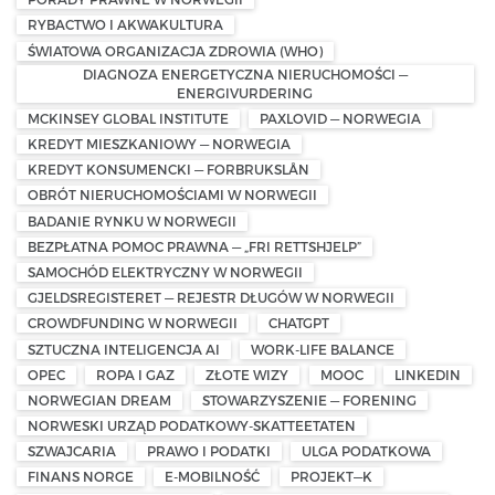
RYBACTWO I AKWAKULTURA
ŚWIATOWA ORGANIZACJA ZDROWIA (WHO)
DIAGNOZA ENERGETYCZNA NIERUCHOMOŚCI —
ENERGIVURDERING
MCKINSEY GLOBAL INSTITUTE
PAXLOVID — NORWEGIA
KREDYT MIESZKANIOWY — NORWEGIA
KREDYT KONSUMENCKI — FORBRUKSLÅN
OBRÓT NIERUCHOMOŚCIAMI W NORWEGII
BADANIE RYNKU W NORWEGII
BEZPŁATNA POMOC PRAWNA — „FRI RETTSHJELP”
SAMOCHÓD ELEKTRYCZNY W NORWEGII
GJELDSREGISTERET — REJESTR DŁUGÓW W NORWEGII
CROWDFUNDING W NORWEGII
CHATGPT
SZTUCZNA INTELIGENCJA AI
WORK-LIFE BALANCE
OPEC
ROPA I GAZ
ZŁOTE WIZY
MOOC
LINKEDIN
NORWEGIAN DREAM
STOWARZYSZENIE — FORENING
NORWESKI URZĄD PODATKOWY-SKATTEETATEN
SZWAJCARIA
PRAWO I PODATKI
ULGA PODATKOWA
FINANS NORGE
E-MOBILNOŚĆ
PROJEKT—K