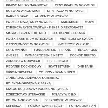
PRAWO MIĘDZYNARODOWE
CENY PRĄDU W NORWEGII
ROZWÓD W NORWEGII
SEPERACJA W NORWEGII
BARNEBIDRAG
ALIMENTY W NORWEGII
PODZIAŁ MAJĄTKU W NOWREGII
SKILSMISSE
MOWI
DYREKCJA RYBOŁÓWSTWA – FISKERIDIREKTORATET
STOWARZYSZENIE BLI MED
SPOTKANIE Z POLSKĄ
POLSKIE CENTRUM INTEGRACJI
MISTRZOSTWA ŚWIATA
OSZCZĘDNOŚCI W NORWEGII
INWESTYCJE W ZŁOTO
GOLD AVENUE
FUNDUSZE STOREBRAND
BLACK ROCK
iSHERES
WYNAGRODZENIE NETTO
DOCHÓD BRUTTO
ZAROBKI W NORWEGII
FERIEPENGER
PODATEK DOCHODOWY
SKATTEETATEN
DNB BANK
VIPPS NORWEGIA
YOUGOV – BRANDINDEX
JANINA JANUSZEWSKA-SKREIBERG
POLSKO-NORWESKA PISARKA
DIALOG KULTUROWY POLSKA-NORWEGIA
DZIEDZICTWO LITERACKIE
POLACY W OSLO
POLONIA-NORWEGIA
BEZROBOCIE W NORWEGII
DEPRESJA
POSZUKIWANIE PRACY
PORTAL LINKEDIN