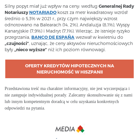
Silny popyt miał już wpływ na ceny: według
Generalnej Rady
Notariuszy
NOTARIADO
koszt za metr kwadratowy wzrósł
średnio o 5,3% w 2021 r., przy czym największy wzrost
odnotowano na Balearach (14, 2%), Andaluzja (8,1%), Wyspy
Kanaryjskie (7,9%) i Madryt (7,1%). Wierząc, że istnieje ryzyko
przegrzania,
BANCO DE ESPAÑA
wezwał w kwietniu do
„czujności”
, uznając, że ceny aktywów nieruchomościowych
były
„nieco wyższe”
niż ich poziom równowagi.
OFERTY KREDYTÓW HIPOTECZNYCH NA
NIERUCHOMOŚĆ W HISZPANII
Przedstawiona treść ma charakter informacyjny, nie jest wyczerpująca i
nie zastępuje indywidualnej porady. Zalecamy skonsultowanie się z nami
lub innym kompetentnym doradcą w celu uzyskania konkretnych
odpowiedzi na pytania.