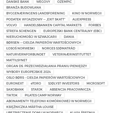
DANSKE BANK
WEGOVY
OZEMPIC
BRANŻA BUDOWLANA
BYGGENÆRINGENS LANDSFORENING
KINO W NORWEGII
PODATEK WYJAZDOWY — „EXIT SKATT”
ALIEXPRESS
VOLVO
HANDELSBANKEN CAPITAL MARKETS
FORBES
STREFA SCHENGEN
EUROPEJSKI BANK CENTRALNY (EBC)
NIERUCHOMOŚCI W SZWAJCARII
DANIA
BØRSEN — GIEŁDA PAPIERÓW WARTOŚCIOWYCH
ŁOSOŚ NORWESKI
NORGES SJØMATRÅD
NATURVERNFORBUNDET
VETERINÆRINSTITUTTET
MATTILSYNET
ORGAN DS. PRZECIWDZIAŁANIA PRANIU PIENIĘDZY
WYBORY EUROPEJSKIE 2024
OSLO BØRS – GIEŁDA PAPIERÓW WARTOŚCIOWYCH
EURONEXT
eTORO
SJØLYST INVESTORS
MICROSOFT
SAXOBANK
STARJK
ABSENCJA PRACOWNICZA
TIKTOK
PILATES CAMP NORWAY
ABONAMENTY TELEFONII KOMÓRKOWEJ W NORWEGII
KSIĘŻNICZKA MÄRTHA LOUISE
UBEZPIECZENIE DOMU W NORWEGII
KLASA ŚREDNIA