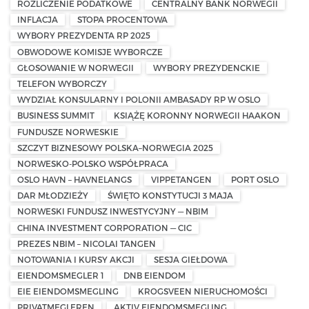
ROZLICZENIE PODATKOWE
CENTRALNY BANK NORWEGII
INFLACJA
STOPA PROCENTOWA
WYBORY PREZYDENTA RP 2025
OBWODOWE KOMISJE WYBORCZE
GŁOSOWANIE W NORWEGII
WYBORY PREZYDENCKIE
TELEFON WYBORCZY
WYDZIAŁ KONSULARNY I POLONII AMBASADY RP W OSLO
BUSINESS SUMMIT
KSIĄŻĘ KORONNY NORWEGII HAAKON
FUNDUSZE NORWESKIE
SZCZYT BIZNESOWY POLSKA–NORWEGIA 2025
NORWESKO-POLSKO WSPÓŁPRACA
OSLO HAVN – HAVNELANGS
VIPPETANGEN
PORT OSLO
DAR MŁODZIEŻY
ŚWIĘTO KONSTYTUCJI 3 MAJA
NORWESKI FUNDUSZ INWESTYCYJNY — NBIM
CHINA INVESTMENT CORPORATION — CIC
PREZES NBIM – NICOLAI TANGEN
NOTOWANIA I KURSY AKCJI
SESJA GIEŁDOWA
EIENDOMSMEGLER 1
DNB EIENDOM
EIE EIENDOMSMEGLING
KROGSVEEN NIERUCHOMOŚCI
PRIVATMEGLEREN
AKTIV EIENDOMSMEGLING