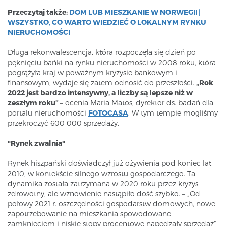
Przeczytaj także:
DOM LUB MIESZKANIE W NORWEGII |
WSZYSTKO, CO WARTO WIEDZIEĆ O LOKALNYM RYNKU
NIERUCHOMOŚCI
Długa rekonwalescencja, która rozpoczęła się dzień po
pęknięciu bańki na rynku nieruchomości w 2008 roku, która
pogrążyła kraj w poważnym kryzysie bankowym i
finansowym, wydaje się zatem odnosić do przeszłości.
„Rok
2022 jest bardzo intensywny, a liczby są lepsze niż w
zeszłym roku”
– ocenia Maria Matos, dyrektor ds. badań dla
portalu nieruchomości
FOTOCASA
. W tym tempie mogliśmy
przekroczyć 600 000 sprzedaży.
"Rynek zwalnia"
Rynek hiszpański doświadczył już ożywienia pod koniec lat
2010, w kontekście silnego wzrostu gospodarczego. Ta
dynamika została zatrzymana w 2020 roku przez kryzys
zdrowotny, ale wznowienie nastąpiło dość szybko. – „Od
połowy 2021 r. oszczędności gospodarstw domowych, nowe
zapotrzebowanie na mieszkania spowodowane
zamknięciem i niskie stopy procentowe napędzały sprzedaż”