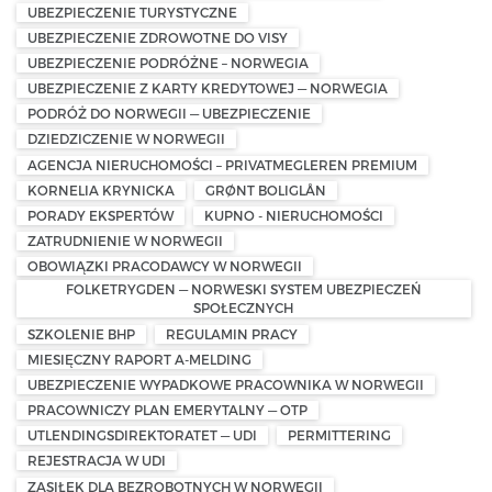
UBEZPIECZENIE TURYSTYCZNE
UBEZPIECZENIE ZDROWOTNE DO VISY
UBEZPIECZENIE PODRÓŻNE – NORWEGIA
UBEZPIECZENIE Z KARTY KREDYTOWEJ — NORWEGIA
PODRÓŻ DO NORWEGII — UBEZPIECZENIE
DZIEDZICZENIE W NORWEGII
AGENCJA NIERUCHOMOŚCI – PRIVATMEGLEREN PREMIUM
KORNELIA KRYNICKA
GRØNT BOLIGLÅN
PORADY EKSPERTÓW
KUPNO - NIERUCHOMOŚCI
ZATRUDNIENIE W NORWEGII
OBOWIĄZKI PRACODAWCY W NORWEGII
FOLKETRYGDEN — NORWESKI SYSTEM UBEZPIECZEŃ
SPOŁECZNYCH
SZKOLENIE BHP
REGULAMIN PRACY
MIESIĘCZNY RAPORT A-MELDING
UBEZPIECZENIE WYPADKOWE PRACOWNIKA W NORWEGII
PRACOWNICZY PLAN EMERYTALNY — OTP
UTLENDINGSDIREKTORATET — UDI
PERMITTERING
REJESTRACJA W UDI
ZASIŁEK DLA BEZROBOTNYCH W NORWEGII