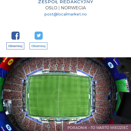
ZESPÓŁ REDAKCYJNY
OSLO | NORWEGIA
post@localmarket.no
Obserwuj
Obserwuj
PORADNIK —TO WARTO WIEDZIEĆ