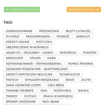
POPRZEDNI ARTYKUŁ
NASTĘPNY ARTYKUŁ
TAGI
ODSZKODOWANIE
PRZEWOŹNIK
BILETY LOTNICZE
FLYHJELP
REKOMPENSATA
PODRÓŻ
SAMOLOT
KREDYT ONLINE
POŻYCZKA
UBEZPIECZENIE W NORWEGII
ASVAR-OC — DELKASKO — KASKO
NORWEGIA
PODATEK
SAMOCHÓD
OPŁATA
KARA
REFINANSOWANIE — REFINANSIERING
POMOC PRAWNA
ZEZNANIE PODATKOWE — SKATTEMELDING
KREDYT HIPOTECZNY-BOLIGLÅN
TECHNOLOGIE
FINTECH
WYNAJEM MIESZKANIA
ŚWIAT
ZŁOTO
DANE OSOBOWE (GDPR)
OSLO BØRS
FINANSE OSOBISTE
IKEA
ROZRYWKA
NAUKA
TRENDY
RYZYKO
PRACA W NORWEGII
SPRAWY URZĘDOWE
NEO—BANK