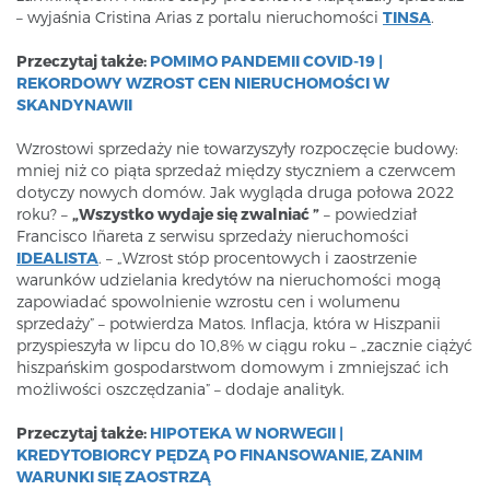
– wyjaśnia Cristina Arias z portalu nieruchomości
TINSA
.
Przeczytaj także:
POMIMO PANDEMII COVID-19 |
REKORDOWY WZROST CEN NIERUCHOMOŚCI W
SKANDYNAWII
Wzrostowi sprzedaży nie towarzyszyły rozpoczęcie budowy:
mniej niż co piąta sprzedaż między styczniem a czerwcem
dotyczy nowych domów. Jak wygląda druga połowa 2022
roku? –
„Wszystko wydaje się zwalniać ”
– powiedział
Francisco Iñareta z serwisu sprzedaży nieruchomości
IDEALISTA
. – „Wzrost stóp procentowych i zaostrzenie
warunków udzielania kredytów na nieruchomości mogą
zapowiadać spowolnienie wzrostu cen i wolumenu
sprzedaży” – potwierdza Matos. Inflacja, która w Hiszpanii
przyspieszyła w lipcu do 10,8% w ciągu roku – „zacznie ciążyć
hiszpańskim gospodarstwom domowym i zmniejszać ich
możliwości oszczędzania” – dodaje analityk.
Przeczytaj także:
HIPOTEKA W NORWEGII |
KREDYTOBIORCY PĘDZĄ PO FINANSOWANIE, ZANIM
WARUNKI SIĘ ZAOSTRZĄ