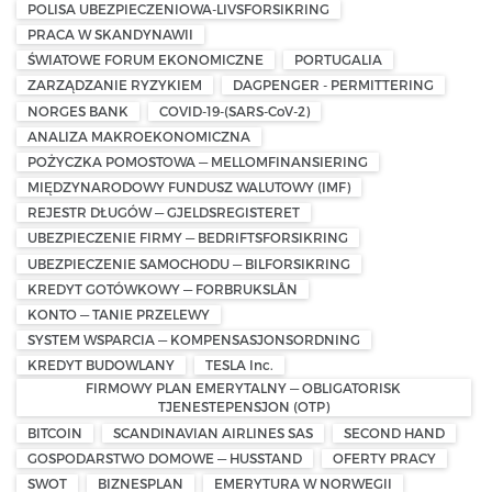
POLISA UBEZPIECZENIOWA-LIVSFORSIKRING
PRACA W SKANDYNAWII
ŚWIATOWE FORUM EKONOMICZNE
PORTUGALIA
ZARZĄDZANIE RYZYKIEM
DAGPENGER - PERMITTERING
NORGES BANK
COVID-19-(SARS-CoV-2)
ANALIZA MAKROEKONOMICZNA
POŻYCZKA POMOSTOWA — MELLOMFINANSIERING
MIĘDZYNARODOWY FUNDUSZ WALUTOWY (IMF)
REJESTR DŁUGÓW — GJELDSREGISTERET
UBEZPIECZENIE FIRMY — BEDRIFTSFORSIKRING
UBEZPIECZENIE SAMOCHODU — BILFORSIKRING
KREDYT GOTÓWKOWY — FORBRUKSLÅN
KONTO — TANIE PRZELEWY
SYSTEM WSPARCIA — KOMPENSASJONSORDNING
KREDYT BUDOWLANY
TESLA Inc.
FIRMOWY PLAN EMERYTALNY — OBLIGATORISK
TJENESTEPENSJON (OTP)
BITCOIN
SCANDINAVIAN AIRLINES SAS
SECOND HAND
GOSPODARSTWO DOMOWE — HUSSTAND
OFERTY PRACY
SWOT
BIZNESPLAN
EMERYTURA W NORWEGII