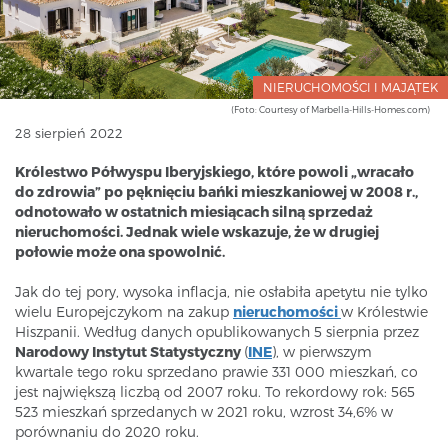
NIERUCHOMOŚCI I MAJĄTEK
(Foto: Courtesy of Marbella-Hills-Homes.com)
28 sierpień 2022
Królestwo Półwyspu Iberyjskiego, które powoli „wracało
do zdrowia” po pęknięciu bańki mieszkaniowej w 2008 r.,
odnotowało w ostatnich miesiącach silną sprzedaż
nieruchomości. Jednak wiele wskazuje, że w drugiej
połowie może ona spowolnić.
Jak do tej pory, wysoka inflacja, nie osłabiła apetytu nie tylko
wielu Europejczykom na zakup
nieruchomości
w Królestwie
Hiszpanii. Według danych opublikowanych 5 sierpnia przez
Narodowy Instytut Statystyczny
(
INE
), w pierwszym
kwartale tego roku sprzedano prawie 331 000 mieszkań, co
jest największą liczbą od 2007 roku. To rekordowy rok: 565
523 mieszkań sprzedanych w 2021 roku, wzrost 34,6% w
porównaniu do 2020 roku.