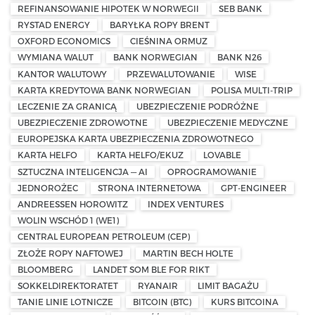
REFINANSOWANIE HIPOTEK W NORWEGII
SEB BANK
RYSTAD ENERGY
BARYŁKA ROPY BRENT
OXFORD ECONOMICS
CIEŚNINA ORMUZ
WYMIANA WALUT
BANK NORWEGIAN
BANK N26
KANTOR WALUTOWY
PRZEWALUTOWANIE
WISE
KARTA KREDYTOWA BANK NORWEGIAN
POLISA MULTI-TRIP
LECZENIE ZA GRANICĄ
UBEZPIECZENIE PODRÓŻNE
UBEZPIECZENIE ZDROWOTNE
UBEZPIECZENIE MEDYCZNE
EUROPEJSKA KARTA UBEZPIECZENIA ZDROWOTNEGO
KARTA HELFO
KARTA HELFO/EKUZ
LOVABLE
SZTUCZNA INTELIGENCJA — AI
OPROGRAMOWANIE
JEDNOROŻEC
STRONA INTERNETOWA
GPT-ENGINEER
ANDREESSEN HOROWITZ
INDEX VENTURES
WOLIN WSCHÓD 1 (WE1)
CENTRAL EUROPEAN PETROLEUM (CEP)
ZŁOŻE ROPY NAFTOWEJ
MARTIN BECH HOLTE
BLOOMBERG
LANDET SOM BLE FOR RIKT
SOKKELDIREKTORATET
RYANAIR
LIMIT BAGAŻU
TANIE LINIE LOTNICZE
BITCOIN (BTC)
KURS BITCOINA