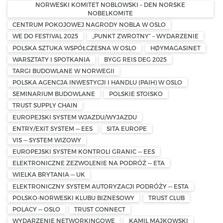
NORWESKI KOMITET NOBLOWSKI – DEN NORSKE
NOBELKOMITE
CENTRUM POKOJOWEJ NAGRODY NOBLA W OSLO
WE DO FESTIVAL 2025
„PUNKT ZWROTNY” – WYDARZENIE
POLSKA SZTUKA WSPÓŁCZESNA W OSLO
HØYMAGASINET
WARSZTATY I SPOTKANIA
BYGG REIS DEG 2025
TARGI BUDOWLANE W NORWEGII
POLSKA AGENCJA INWESTYCJI I HANDLU (PAIH) W OSLO
SEMINARIUM BUDOWLANE
POLSKIE STOISKO
TRUST SUPPLY CHAIN
EUROPEJSKI SYSTEM WJAZDU/WYJAZDU
ENTRY/EXIT SYSTEM — EES
SITA EUROPE
VIS — SYSTEM WIZOWY
EUROPEJSKI SYSTEM KONTROLI GRANIC — EES
ELEKTRONICZNE ZEZWOLENIE NA PODRÓŻ — ETA
WIELKA BRYTANIA — UK
ELEKTRONICZNY SYSTEM AUTORYZACJI PODRÓŻY — ESTA
POLSKO-NORWESKI KLUBU BIZNESOWY
TRUST CLUB
POLACY — OSLO
TRUST CONNECT
WYDARZENIE NETWORKINGOWE
KAMIL MAJKOWSKI