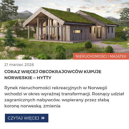
NIERUCHOMOŚCI I MAJĄTEK
21 marzec 2026
CORAZ WIĘCEJ OBCOKRAJOWCÓW KUPUJE
NORWESKIE — HYTTY
Rynek nieruchomości rekreacyjnych w Norwegii
wchodzi w okres wyraźnej transformacji. Rosnący udział
zagranicznych nabywców, wspierany przez słabą
koronę norweską, zmienia
CZYTAJ WIĘCEJ