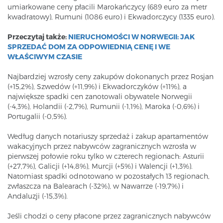
umiarkowane ceny płacili Marokańczycy (689 euro za metr
kwadratowy), Rumuni (1086 euro) i Ekwadorczycy (1335 euro).
Przeczytaj także:
NIERUCHOMOŚCI W NORWEGII: JAK
SPRZEDAĆ DOM ZA ODPOWIEDNIĄ CENĘ I WE
WŁAŚCIWYM CZASIE
Najbardziej wzrosły ceny zakupów dokonanych przez Rosjan
(+15,2%), Szwedów (+11,9%) i Ekwadorczyków (+11%), a
największe spadki cen zanotowali obywatele Norwegii
(-4,3%), Holandii (-2,7%), Rumunii (-1,1%), Maroka (-0,6%) i
Portugalii (-0,5%).
Według danych notariuszy sprzedaż i zakup apartamentów
wakacyjnych przez nabywców zagranicznych wzrosła w
pierwszej połowie roku tylko w czterech regionach: Asturii
(+27,7%), Galicji (+14,8%), Murcji (+5%) i Walencji (+1,3%).
Natomiast spadki odnotowano w pozostałych 13 regionach,
zwłaszcza na Balearach (-32%), w Nawarrze (-19,7%) i
Andaluzji (-15,3%).
Jeśli chodzi o ceny płacone przez zagranicznych nabywców