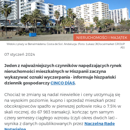
NIERUCHOMOŚCI I MAJĄTEK
Widok z plaży w Benalmádena, Costa de Sol, Andaluzja. (Foto: Łukasz JK/localmarket GROUP
AS)
07 styczeń 2024
Jeden z najważniejszych czynników napędzających rynek
nieruchomości mieszkalnych w Hiszpanii zaczyna
wykazywać oznaki wyczerpania - informuje hiszpański
dziennik gospodarczy
CINCO DÍAS
.
Chociaż te zmiany są nadal niewielkie i ceny utrzymują się
na wysokim poziomie, kupno i sprzedaż mieszkań przez
obcokrajowców spadło w pierwszej połowie roku o 7,5% w
skali rocznej, do 67 983 transakcji, kończąc tym samym
cztery semestry ciągłego wzrostu (czyli okres dwóch lat) –
wynika z danych opublikowanych przez
Naczelną Radę
Notarialną
.