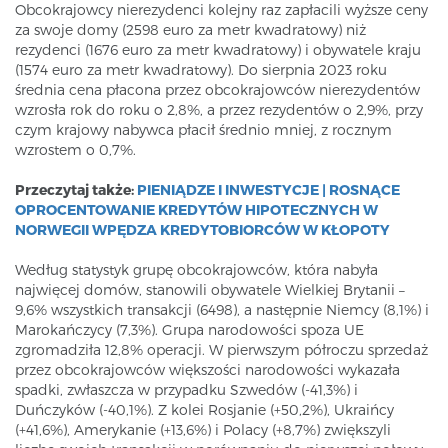
Obcokrajowcy nierezydenci kolejny raz zapłacili wyższe ceny
za swoje domy (2598 euro za metr kwadratowy) niż
rezydenci (1676 euro za metr kwadratowy) i obywatele kraju
(1574 euro za metr kwadratowy). Do sierpnia 2023 roku
średnia cena płacona przez obcokrajowców nierezydentów
wzrosła rok do roku o 2,8%, a przez rezydentów o 2,9%, przy
czym krajowy nabywca płacił średnio mniej, z rocznym
wzrostem o 0,7%.
Przeczytaj także:
PIENIĄDZE I INWESTYCJE | ROSNĄCE
OPROCENTOWANIE KREDYTÓW HIPOTECZNYCH W
NORWEGII WPĘDZA KREDYTOBIORCÓW W KŁOPOTY
Według statystyk grupę obcokrajowców, która nabyła
najwięcej domów, stanowili obywatele Wielkiej Brytanii –
9,6% wszystkich transakcji (6498), a następnie Niemcy (8,1%) i
Marokańczycy (7,3%). Grupa narodowości spoza UE
zgromadziła 12,8% operacji. W pierwszym półroczu sprzedaż
przez obcokrajowców większości narodowości wykazała
spadki, zwłaszcza w przypadku Szwedów (-41,3%) i
Duńczyków (-40,1%). Z kolei Rosjanie (+50,2%), Ukraińcy
(+41,6%), Amerykanie (+13,6%) i Polacy (+8,7%) zwiększyli