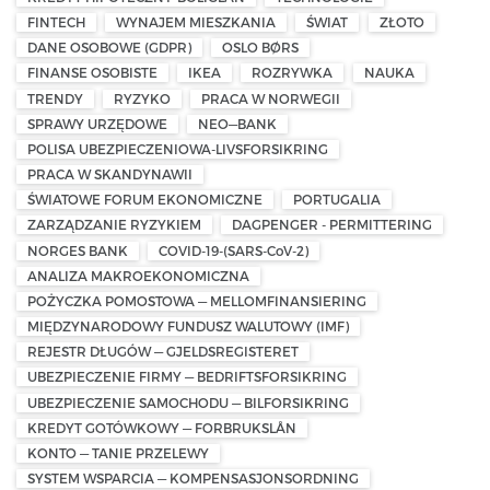
FINTECH
WYNAJEM MIESZKANIA
ŚWIAT
ZŁOTO
DANE OSOBOWE (GDPR)
OSLO BØRS
FINANSE OSOBISTE
IKEA
ROZRYWKA
NAUKA
TRENDY
RYZYKO
PRACA W NORWEGII
SPRAWY URZĘDOWE
NEO—BANK
POLISA UBEZPIECZENIOWA-LIVSFORSIKRING
PRACA W SKANDYNAWII
ŚWIATOWE FORUM EKONOMICZNE
PORTUGALIA
ZARZĄDZANIE RYZYKIEM
DAGPENGER - PERMITTERING
NORGES BANK
COVID-19-(SARS-CoV-2)
ANALIZA MAKROEKONOMICZNA
POŻYCZKA POMOSTOWA — MELLOMFINANSIERING
MIĘDZYNARODOWY FUNDUSZ WALUTOWY (IMF)
REJESTR DŁUGÓW — GJELDSREGISTERET
UBEZPIECZENIE FIRMY — BEDRIFTSFORSIKRING
UBEZPIECZENIE SAMOCHODU — BILFORSIKRING
KREDYT GOTÓWKOWY — FORBRUKSLÅN
KONTO — TANIE PRZELEWY
SYSTEM WSPARCIA — KOMPENSASJONSORDNING