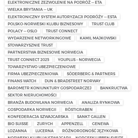
ELEKTRONICZNE ZEZWOLENIE NA PODRÓŻ — ETA
WIELKA BRYTANIA — UK
ELEKTRONICZNY SYSTEM AUTORYZACJI PODRÓŻY — ESTA
POLSKO-NORWESKI KLUBU BIZNESOWY
TRUST CLUB
POLACY — OSLO
TRUST CONNECT
WYDARZENIE NETWORKINGOWE
KAMIL MAJKOWSKI
STOWARZYSZNIE TRUST
PARTNERSTWA BIZNESOWE NORWEGIA
TRUST CONNECT 2025
YOUPLUS – NORWEGIA
TOWARZYSTWO UBEZPIECZENIOWE
FIRMA UBEZPIECZENIOWA
SÖDERBERG & PARTNERS
FINANS WATCH
DUN & BRADSTREET NORWAY
BAROMETR KONIUNKTURY GOSPODARCZEJ
BANKRUCTWA
SEKTOR NIERUCHOMOŚCI
BRANŻA BUDOWLANA NORWEGIA
ANALIZA RYNKOWA
GOSPODARKA NORWEGII
RÖSTIGRABEN
KONFEDERACJA SZWAJCARSKA
SANKT GALLEN
BIO SUISSE
ZURYCH
APPENZELL
GENEWA
LOZANNA
LUCERNA
RÓŻNORODNOŚĆ JĘZYKOWA
NORWESKI KLUBU W SZWAJCARII — NORGESKLUBBEN SVEITS