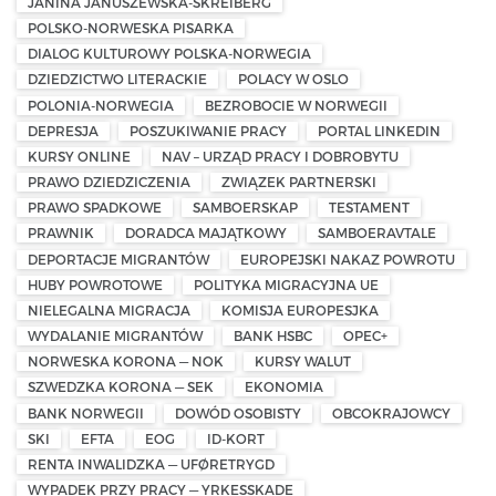
JANINA JANUSZEWSKA-SKREIBERG
POLSKO-NORWESKA PISARKA
DIALOG KULTUROWY POLSKA-NORWEGIA
DZIEDZICTWO LITERACKIE
POLACY W OSLO
POLONIA-NORWEGIA
BEZROBOCIE W NORWEGII
DEPRESJA
POSZUKIWANIE PRACY
PORTAL LINKEDIN
KURSY ONLINE
NAV – URZĄD PRACY I DOBROBYTU
PRAWO DZIEDZICZENIA
ZWIĄZEK PARTNERSKI
PRAWO SPADKOWE
SAMBOERSKAP
TESTAMENT
PRAWNIK
DORADCA MAJĄTKOWY
SAMBOERAVTALE
DEPORTACJE MIGRANTÓW
EUROPEJSKI NAKAZ POWROTU
HUBY POWROTOWE
POLITYKA MIGRACYJNA UE
NIELEGALNA MIGRACJA
KOMISJA EUROPESJKA
WYDALANIE MIGRANTÓW
BANK HSBC
OPEC+
NORWESKA KORONA — NOK
KURSY WALUT
SZWEDZKA KORONA — SEK
EKONOMIA
BANK NORWEGII
DOWÓD OSOBISTY
OBCOKRAJOWCY
SKI
EFTA
EOG
ID-KORT
RENTA INWALIDZKA — UFØRETRYGD
WYPADEK PRZY PRACY — YRKESSKADE