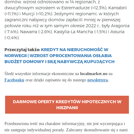
domów, wzrost odnotowano w 14 regionach, z
dwucyfrowym wzrostem w Estremadurze (+12,3%), Kantabrii
(+11,1%) i Murcji (+10,2%). Jedynymi regionami, w których
zagraniczni nabywcy domów zapłacili mniej w pierwszej
połowie roku niż w tym samym okresie 2022 r., były Aragonia
(-7,4%), Nawarra (-2,6%), Kastylia-La Mancha (-1,5%) i Asturia
(-0,4%).
Przeczytaj także:
KREDYT NA NIERUCHOMOŚĆ W
NORWEGII | WZROST OPROCENTOWANIA OSŁABIA
BUDŻET DOMOWY I SIŁĘ NABYWCZĄ KUPUJĄCYCH
Śledź wszystkie informacje ekonomiczne na
localmarket.no
na
Facebooku
oraz dzięki zapisaniu się do naszego
newslettera
.
DARMOWE OFERTY KREDYTÓW HIPOTECZNYCH W
HISZPANII
Przedstawiona treść ma charakter informacyjny, nie jest wyczerpująca i
nie zastępuje indywidualnej porady. Zalecamy skonsultowanie się z nami