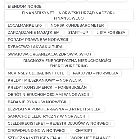
EIENDOM NORGE
FINANSTILSYNET — NORWESKI URZĄD NADZORU
FINANSOWEGO
LOCALMARKET.no
NORSK KUNDEBAROMETER
ZARZĄDZANIE MAJĄTKIEM
START—UP
LISTA FORBESA
PORADY PRAWNE W NORWEGII
RYBACTWO I AKWAKULTURA
ŚWIATOWA ORGANIZACJA ZDROWIA (WHO)
DIAGNOZA ENERGETYCZNA NIERUCHOMOŚCI —
ENERGIVURDERING
MCKINSEY GLOBAL INSTITUTE
PAXLOVID — NORWEGIA
KREDYT MIESZKANIOWY — NORWEGIA
KREDYT KONSUMENCKI — FORBRUKSLÅN
OBRÓT NIERUCHOMOŚCIAMI W NORWEGII
BADANIE RYNKU W NORWEGII
BEZPŁATNA POMOC PRAWNA — „FRI RETTSHJELP”
SAMOCHÓD ELEKTRYCZNY W NORWEGII
GJELDSREGISTERET — REJESTR DŁUGÓW W NORWEGII
CROWDFUNDING W NORWEGII
CHATGPT
SZTUCZNA INTELIGENCJA AI
WORK-LIFE BALANCE