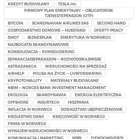
KREDYT BUDOWLANY
TESLA Inc.
FIRMOWY PLAN EMERYTALNY — OBLIGATORISK
TJENESTEPENSJON (OTP)
BITCOIN
SCANDINAVIAN AIRLINES SAS
SECOND HAND
GOSPODARSTWO DOMOWE — HUSSTAND
OFERTY PRACY
SWOT
BIZNESPLAN
EMERYTURA W NORWEGII
NAJBOGATSI SKANDYNAWOWIE
KONSOLIDACJA — KONSOLIDERING
SEPARACJA|SEPARASJON — ROZWÓD|SKILSMISSE
ASTRAZANECA
NIERUCHOMOŚCI NA SPRZEDAŻ
AIRHELP
POLISA NA ŻYCIE — LIVSFORSIKRING
KRYPOTOWALUTY
MATERIAŁY BUDOWLANE
NBIM — NORGES BANK INVESTMENT MANAGEMENT
EKOLOGIA
SKANDYNAWIA
ENERGIA ELEKTRYCZNA
OFFSHORE
INSURTECH
HISZPANIA
INFLACJA W NORWEGII
DORADZTWO UBZPIECZENIOWE
KRÓLESTWO DANII
KSIĘGOWOŚĆ W NORWEGII
FIRMA W NORWEGII
WYNAJEM NIERUCHOMOŚCI W NORWEGII
KOMUNIKACJA I MARKETING
NBBL
EIENDOMSVERDI