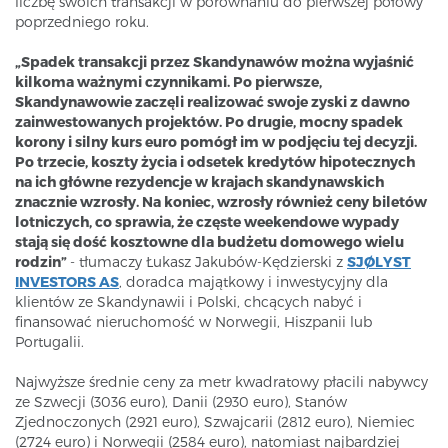
liczbę swoich transakcji w porównaniu do pierwszej połowy
poprzedniego roku.
„Spadek transakcji przez Skandynawów można wyjaśnić
kilkoma ważnymi czynnikami. Po pierwsze,
Skandynawowie zaczęli realizować swoje zyski z dawno
zainwestowanych projektów. Po drugie, mocny spadek
korony i silny kurs euro pomógł im w podjęciu tej decyzji.
Po trzecie, koszty życia i odsetek kredytów hipotecznych
na ich główne rezydencje w krajach skandynawskich
znacznie wzrosły. Na koniec, wzrosły również ceny biletów
lotniczych, co sprawia, że częste weekendowe wypady
stają się dość kosztowne dla budżetu domowego wielu
rodzin”
- tłumaczy Łukasz Jakubów-Kędzierski z
SJØLYST
INVESTORS AS
, doradca majątkowy i inwestycyjny dla
klientów ze Skandynawii i Polski, chcących nabyć i
finansować nieruchomość w Norwegii, Hiszpanii lub
Portugalii.
Najwyższe średnie ceny za metr kwadratowy płacili nabywcy
ze Szwecji (3036 euro), Danii (2930 euro), Stanów
Zjednoczonych (2921 euro), Szwajcarii (2812 euro), Niemiec
(2724 euro) i Norwegii (2584 euro), natomiast najbardziej