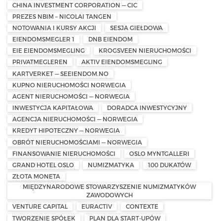
CHINA INVESTMENT CORPORATION — CIC
PREZES NBIM – NICOLAI TANGEN
NOTOWANIA I KURSY AKCJI
SESJA GIEŁDOWA
EIENDOMSMEGLER 1
DNB EIENDOM
EIE EIENDOMSMEGLING
KROGSVEEN NIERUCHOMOŚCI
PRIVATMEGLEREN
AKTIV EIENDOMSMEGLING
KARTVERKET — SEEIENDOM.NO
KUPNO NIERUCHOMOŚCI NORWEGIA
AGENT NIERUCHOMOŚCI — NORWEGIA
INWESTYCJA KAPITAŁOWA
DORADCA INWESTYCYJNY
AGENCJA NIERUCHOMOŚCI — NORWEGIA
KREDYT HIPOTECZNY — NORWEGIA
OBRÓT NIERUCHOMOŚCIAMI — NORWEGIA
FINANSOWANIE NIERUCHOMOŚCI
OSLO MYNTGALLERI
GRAND HOTEL OSLO
NUMIZMATYKA
100 DUKATÓW
ZŁOTA MONETA
MIĘDZYNARODOWE STOWARZYSZENIE NUMIZMATYKÓW
ZAWODOWYCH
VENTURE CAPITAL
EURACTIV
CONTEXTE
TWORZENIE SPÓŁEK
PLAN DLA START-UPÓW