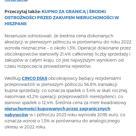
Przeczytaj także:
KUPNO ZA GRANICĄ | ŚRODKI
OSTROŻNOŚCI PRZED ZAKUPEM NIERUCHOMOŚCI W
HISZPANII
Notariusze odnotowali, że średnia cena dokonanych
akwizycji w pierwszym półroczu w porównaniu do roku 2022
wzrosła nieznacznie – o około 1,3%. Operacje dokonane przez
obcokrajowców stanowiły 21,4% całkowitej liczby sprzedaży i
zakupów w całym kraju, co jest najwyższym wynikiem od
czasu rozpoczęcia prowadzenia rejestrów.
Według
CINCO DÍAS
obcokrajowcy będący rezydentami
przeprowadzili w pierwszym półroczu 56,8% transakcji
kupna-sprzedaży, co oznacza spadek o 3,4% w skali rocznej,
natomiast 43,2% operacji przeprowadzili nierezydenci, co
stanowi spadek o 12,4%. Średnia cena za metr kwadratowy
nieruchomości kupowanych przez zagranicznych
nabywców
w I półroczu 2023 roku wyniosła 2095 euro, co
oznacza wzrost o 1,3% w porównaniu do analogicznego
okresu w 2022 roku.