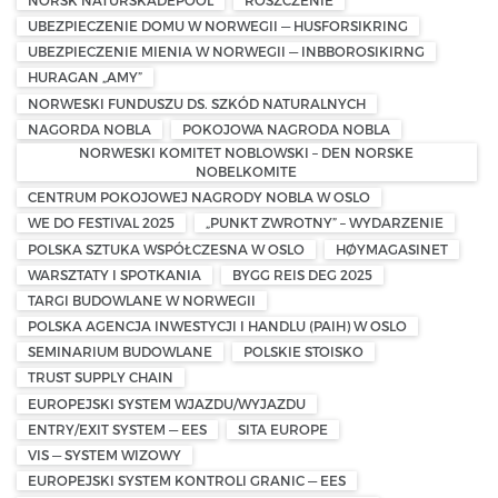
UBEZPIECZENIE DOMU W NORWEGII — HUSFORSIKRING
UBEZPIECZENIE MIENIA W NORWEGII — INBBOROSIKIRNG
HURAGAN „AMY”
NORWESKI FUNDUSZU DS. SZKÓD NATURALNYCH
NAGORDA NOBLA
POKOJOWA NAGRODA NOBLA
NORWESKI KOMITET NOBLOWSKI – DEN NORSKE
NOBELKOMITE
CENTRUM POKOJOWEJ NAGRODY NOBLA W OSLO
WE DO FESTIVAL 2025
„PUNKT ZWROTNY” – WYDARZENIE
POLSKA SZTUKA WSPÓŁCZESNA W OSLO
HØYMAGASINET
WARSZTATY I SPOTKANIA
BYGG REIS DEG 2025
TARGI BUDOWLANE W NORWEGII
POLSKA AGENCJA INWESTYCJI I HANDLU (PAIH) W OSLO
SEMINARIUM BUDOWLANE
POLSKIE STOISKO
TRUST SUPPLY CHAIN
EUROPEJSKI SYSTEM WJAZDU/WYJAZDU
ENTRY/EXIT SYSTEM — EES
SITA EUROPE
VIS — SYSTEM WIZOWY
EUROPEJSKI SYSTEM KONTROLI GRANIC — EES