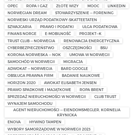
OPEC
ROPA I GAZ
ZŁOTE WIZY
MOOC
LINKEDIN
NORWEGIAN DREAM
STOWARZYSZENIE — FORENING
NORWESKI URZĄD PODATKOWY-SKATTEETATEN
SZWAJCARIA
PRAWO I PODATKI
ULGA PODATKOWA
FINANS NORGE
E-MOBILNOŚĆ
PROJEKT—K
TRUST CLUB — NORWEGIA
RENOWACJA ENERGETYCZNA
CYBERBEZPIECZEŃSTWO
OSZCZĘDNOŚCI
BSU
KORONA NORWESKA — NOK
UMOWA W NORWEGII
SAMOCHÓD W NORWEGII
MIGRACJA
ADWOKAT — NORWEGIA
BARD GOOGLE
OBSŁUGA PRAWNA FIRM
BADANIE NAUKOWE
HORIZON 2020
AWOKAT ELISABETH JENSEN
PRAWO SPADKOWE I MAJĄTKOWE
ROPA BRENT
SPRZEDAŻ NIERUCHOMOŚCI W NORWEGII
CLUB TRUST
WYNAJEM SAMOCHODU
AGENT NIERUCHOMOŚCI — EIENDOMSMEGLER, KORNELIA
KRYNICKA
ENOVA
HYWIND TAMPEN
WYBORY SAMORZĄDOWE W NORWEGII 2023