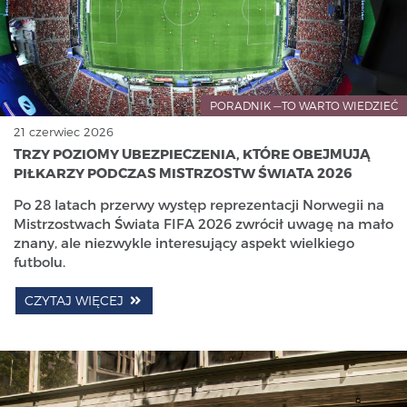
PORADNIK —TO WARTO WIEDZIEĆ
21 czerwiec 2026
TRZY POZIOMY UBEZPIECZENIA, KTÓRE OBEJMUJĄ
PIŁKARZY PODCZAS MISTRZOSTW ŚWIATA 2026
Po 28 latach przerwy występ reprezentacji Norwegii na
Mistrzostwach Świata FIFA 2026 zwrócił uwagę na mało
znany, ale niezwykle interesujący aspekt wielkiego
futbolu.
CZYTAJ WIĘCEJ