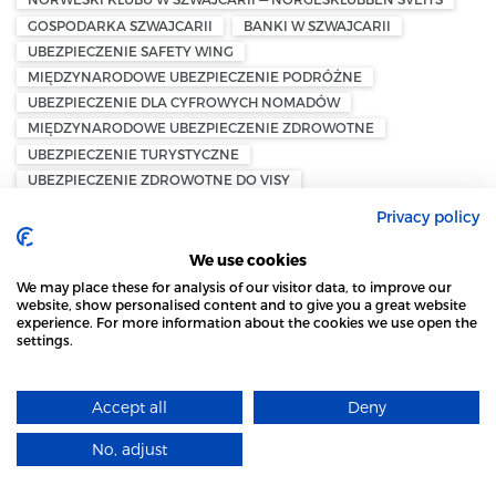
GOSPODARKA SZWAJCARII
BANKI W SZWAJCARII
UBEZPIECZENIE SAFETY WING
MIĘDZYNARODOWE UBEZPIECZENIE PODRÓŻNE
UBEZPIECZENIE DLA CYFROWYCH NOMADÓW
MIĘDZYNARODOWE UBEZPIECZENIE ZDROWOTNE
UBEZPIECZENIE TURYSTYCZNE
UBEZPIECZENIE ZDROWOTNE DO VISY
UBEZPIECZENIE PODRÓŻNE – NORWEGIA
Privacy policy
UBEZPIECZENIE Z KARTY KREDYTOWEJ — NORWEGIA
PODRÓŻ DO NORWEGII — UBEZPIECZENIE
We use cookies
DZIEDZICZENIE W NORWEGII
We may place these for analysis of our visitor data, to improve our
website, show personalised content and to give you a great website
AGENCJA NIERUCHOMOŚCI – PRIVATMEGLEREN PREMIUM
experience. For more information about the cookies we use open the
KORNELIA KRYNICKA
GRØNT BOLIGLÅN
settings.
STRONA LOCAL MARKET WYKORZYSTUJE PLIKI
PORADY EKSPERTÓW
KUPNO - NIERUCHOMOŚCI
COOKIES
ZATRUDNIENIE W NORWEGII
Accept all
Deny
DOWIEDZ SIĘ WIĘCEJ
OBOWIĄZKI PRACODAWCY W NORWEGII
FOLKETRYGDEN — NORWESKI SYSTEM UBEZPIECZEŃ
No, adjust
SPOŁECZNYCH
ROZUMIEM
SZKOLENIE BHP
REGULAMIN PRACY