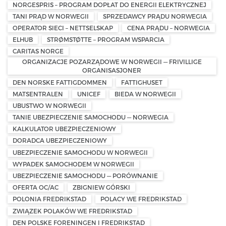
NORGESPRIS – PROGRAM DOPŁAT DO ENERGII ELEKTRYCZNEJ
TANI PRĄD W NORWEGII
SPRZEDAWCY PRĄDU NORWEGIA
OPERATOR SIECI – NETTSELSKAP
CENA PRĄDU – NORWEGIA
ELHUB
STRØMSTØTTE – PROGRAM WSPARCIA
CARITAS NORGE
ORGANIZACJE POZARZĄDOWE W NORWEGII — FRIVILLIGE
ORGANISASJONER
DEN NORSKE FATTIGDOMMEN
FATTIGHUSET
MATSENTRALEN
UNICEF
BIEDA W NORWEGII
UBUSTWO W NORWEGII
TANIE UBEZPIECZENIE SAMOCHODU — NORWEGIA
KALKULATOR UBEZPIECZENIOWY
DORADCA UBEZPIECZENIOWY
UBEZPIECZENIE SAMOCHODU W NORWEGII
WYPADEK SAMOCHODEM W NORWEGII
UBEZPIECZENIE SAMOCHODU — PORÓWNANIE
OFERTA OC/AC
ZBIGNIEW GÓRSKI
POLONIA FREDRIKSTAD
POLACY WE FREDRIKSTAD
ZWIĄZEK POLAKÓW WE FREDRIKSTAD
DEN POLSKE FORENINGEN I FREDRIKSTAD