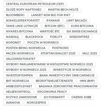
CENTRAL EUROPEAN PETROLEUM (CEP)
ZŁOŻE ROPY NAFTOWEJ
MARTIN BECH HOLTE
BLOOMBERG
LANDET SOM BLE FOR RIKT
SOKKELDIREKTORATET
RYANAIR
LIMIT BAGAŻU
TANIE LINIE LOTNICZE
BITCOIN (BTC)
KURS BITCOINA
WYKRES BITCOINA
WARTOŚĆ BTC
SIX SWISS EXCHANGE
NASDAQ
BLACKROCK
FIDELITY
WISDOMTREE
NORDNET
POCZTA W NORWEGII
POSTEN BRING NORWEGIA
POSTNORD
PACZKI NORWEGIA
STORTINGSVALGET 2025
VALG 2025
VALGDIREKTORATET
WYBORY PARLAMENTARNE W KRÓLESTWIE NORWEGII 2025
WYBORY W NORWEGII 2025
INWESTYCJE W NORWEGII
INVESTORTEMPEN
BANK INWESTYCYJNY DNB CARNEGIE
BHT NORWEGIA
BEDRIFTSHELSETJENESTE
HMS (BHP)
ARBEIDSTILSYNET
BADANIA ZDROWOTNE PRACOWNIKÓW
HELSEKONTROLL
ERGONOMIA PRACY
RYZYKO ZAWODOWE
§13 FORSKRIFT
GRØNN JOBB
AVANOVA
NORGESPRIS