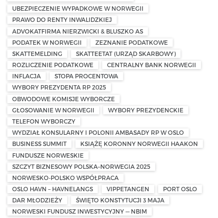
UBEZPIECZENIE WYPADKOWE W NORWEGII
PRAWO DO RENTY INWALIDZKIEJ
ADVOKATFIRMA NIERZWICKI & BLUSZKO AS
PODATEK W NORWEGII
ZEZNANIE PODATKOWE
SKATTEMELDING
SKATTEETAT (URZĄD SKARBOWY)
ROZLICZENIE PODATKOWE
CENTRALNY BANK NORWEGII
INFLACJA
STOPA PROCENTOWA
WYBORY PREZYDENTA RP 2025
OBWODOWE KOMISJE WYBORCZE
GŁOSOWANIE W NORWEGII
WYBORY PREZYDENCKIE
TELEFON WYBORCZY
WYDZIAŁ KONSULARNY I POLONII AMBASADY RP W OSLO
BUSINESS SUMMIT
KSIĄŻĘ KORONNY NORWEGII HAAKON
FUNDUSZE NORWESKIE
SZCZYT BIZNESOWY POLSKA–NORWEGIA 2025
NORWESKO-POLSKO WSPÓŁPRACA
OSLO HAVN – HAVNELANGS
VIPPETANGEN
PORT OSLO
DAR MŁODZIEŻY
ŚWIĘTO KONSTYTUCJI 3 MAJA
NORWESKI FUNDUSZ INWESTYCYJNY — NBIM