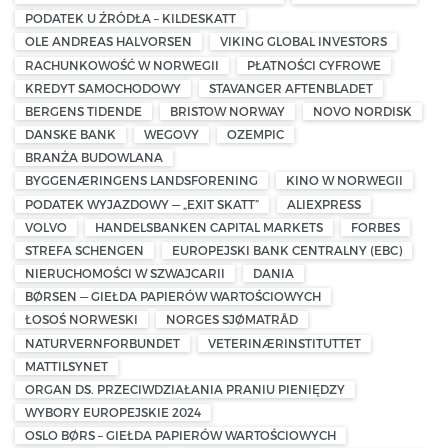
PODATEK U ŹRÓDŁA – KILDESKATT
OLE ANDREAS HALVORSEN
VIKING GLOBAL INVESTORS
RACHUNKOWOŚĆ W NORWEGII
PŁATNOŚCI CYFROWE
KREDYT SAMOCHODOWY
STAVANGER AFTENBLADET
BERGENS TIDENDE
BRISTOW NORWAY
NOVO NORDISK
DANSKE BANK
WEGOVY
OZEMPIC
BRANŻA BUDOWLANA
BYGGENÆRINGENS LANDSFORENING
KINO W NORWEGII
PODATEK WYJAZDOWY — „EXIT SKATT”
ALIEXPRESS
VOLVO
HANDELSBANKEN CAPITAL MARKETS
FORBES
STREFA SCHENGEN
EUROPEJSKI BANK CENTRALNY (EBC)
NIERUCHOMOŚCI W SZWAJCARII
DANIA
BØRSEN — GIEŁDA PAPIERÓW WARTOŚCIOWYCH
ŁOSOŚ NORWESKI
NORGES SJØMATRÅD
NATURVERNFORBUNDET
VETERINÆRINSTITUTTET
MATTILSYNET
ORGAN DS. PRZECIWDZIAŁANIA PRANIU PIENIĘDZY
WYBORY EUROPEJSKIE 2024
OSLO BØRS – GIEŁDA PAPIERÓW WARTOŚCIOWYCH