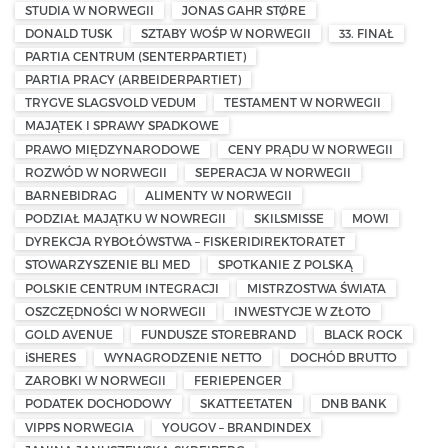
STUDIA W NORWEGII
JONAS GAHR STØRE
DONALD TUSK
SZTABY WOŚP W NORWEGII
33. FINAŁ
PARTIA CENTRUM (SENTERPARTIET)
PARTIA PRACY (ARBEIDERPARTIET)
TRYGVE SLAGSVOLD VEDUM
TESTAMENT W NORWEGII
MAJĄTEK I SPRAWY SPADKOWE
PRAWO MIĘDZYNARODOWE
CENY PRĄDU W NORWEGII
ROZWÓD W NORWEGII
SEPERACJA W NORWEGII
BARNEBIDRAG
ALIMENTY W NORWEGII
PODZIAŁ MAJĄTKU W NOWREGII
SKILSMISSE
MOWI
DYREKCJA RYBOŁÓWSTWA – FISKERIDIREKTORATET
STOWARZYSZENIE BLI MED
SPOTKANIE Z POLSKĄ
POLSKIE CENTRUM INTEGRACJI
MISTRZOSTWA ŚWIATA
OSZCZĘDNOŚCI W NORWEGII
INWESTYCJE W ZŁOTO
GOLD AVENUE
FUNDUSZE STOREBRAND
BLACK ROCK
iSHERES
WYNAGRODZENIE NETTO
DOCHÓD BRUTTO
ZAROBKI W NORWEGII
FERIEPENGER
PODATEK DOCHODOWY
SKATTEETATEN
DNB BANK
VIPPS NORWEGIA
YOUGOV – BRANDINDEX