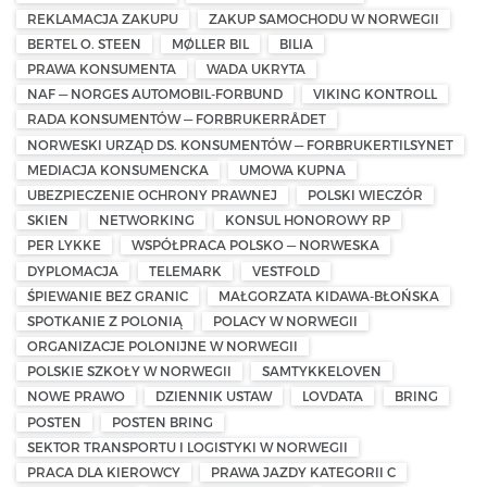
REKLAMACJA ZAKUPU
ZAKUP SAMOCHODU W NORWEGII
BERTEL O. STEEN
MØLLER BIL
BILIA
PRAWA KONSUMENTA
WADA UKRYTA
NAF — NORGES AUTOMOBIL-FORBUND
VIKING KONTROLL
RADA KONSUMENTÓW — FORBRUKERRÅDET
NORWESKI URZĄD DS. KONSUMENTÓW — FORBRUKERTILSYNET
MEDIACJA KONSUMENCKA
UMOWA KUPNA
UBEZPIECZENIE OCHRONY PRAWNEJ
POLSKI WIECZÓR
SKIEN
NETWORKING
KONSUL HONOROWY RP
PER LYKKE
WSPÓŁPRACA POLSKO — NORWESKA
DYPLOMACJA
TELEMARK
VESTFOLD
ŚPIEWANIE BEZ GRANIC
MAŁGORZATA KIDAWA-BŁOŃSKA
SPOTKANIE Z POLONIĄ
POLACY W NORWEGII
ORGANIZACJE POLONIJNE W NORWEGII
POLSKIE SZKOŁY W NORWEGII
SAMTYKKELOVEN
NOWE PRAWO
DZIENNIK USTAW
LOVDATA
BRING
POSTEN
POSTEN BRING
SEKTOR TRANSPORTU I LOGISTYKI W NORWEGII
PRACA DLA KIEROWCY
PRAWA JAZDY KATEGORII C