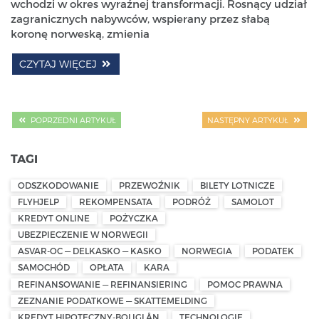
wchodzi w okres wyraźnej transformacji. Rosnący udział
zagranicznych nabywców, wspierany przez słabą
koronę norweską, zmienia
CZYTAJ WIĘCEJ
POPRZEDNI ARTYKUŁ
NASTĘPNY ARTYKUŁ
TAGI
ODSZKODOWANIE
PRZEWOŹNIK
BILETY LOTNICZE
FLYHJELP
REKOMPENSATA
PODRÓŻ
SAMOLOT
KREDYT ONLINE
POŻYCZKA
UBEZPIECZENIE W NORWEGII
ASVAR-OC — DELKASKO — KASKO
NORWEGIA
PODATEK
SAMOCHÓD
OPŁATA
KARA
REFINANSOWANIE — REFINANSIERING
POMOC PRAWNA
ZEZNANIE PODATKOWE — SKATTEMELDING
KREDYT HIPOTECZNY-BOLIGLÅN
TECHNOLOGIE