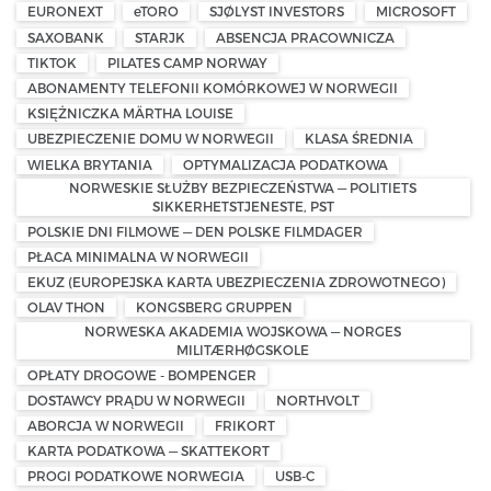
EURONEXT
eTORO
SJØLYST INVESTORS
MICROSOFT
SAXOBANK
STARJK
ABSENCJA PRACOWNICZA
TIKTOK
PILATES CAMP NORWAY
ABONAMENTY TELEFONII KOMÓRKOWEJ W NORWEGII
KSIĘŻNICZKA MÄRTHA LOUISE
UBEZPIECZENIE DOMU W NORWEGII
KLASA ŚREDNIA
WIELKA BRYTANIA
OPTYMALIZACJA PODATKOWA
NORWESKIE SŁUŻBY BEZPIECZEŃSTWA — POLITIETS
SIKKERHETSTJENESTE, PST
POLSKIE DNI FILMOWE — DEN POLSKE FILMDAGER
PŁACA MINIMALNA W NORWEGII
EKUZ (EUROPEJSKA KARTA UBEZPIECZENIA ZDROWOTNEGO)
OLAV THON
KONGSBERG GRUPPEN
NORWESKA AKADEMIA WOJSKOWA — NORGES
MILITÆRHØGSKOLE
OPŁATY DROGOWE - BOMPENGER
DOSTAWCY PRĄDU W NORWEGII
NORTHVOLT
ABORCJA W NORWEGII
FRIKORT
KARTA PODATKOWA — SKATTEKORT
PROGI PODATKOWE NORWEGIA
USB-C