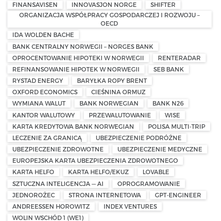
FINANSAVISEN
INNOVASJON NORGE
SHIFTER
ORGANIZACJA WSPÓŁPRACY GOSPODARCZEJ I ROZWOJU –
OECD
IDA WOLDEN BACHE
BANK CENTRALNY NORWEGII – NORGES BANK
OPROCENTOWANIE HIPOTEKI W NORWEGII
RENTERADAR
REFINANSOWANIE HIPOTEK W NORWEGII
SEB BANK
RYSTAD ENERGY
BARYŁKA ROPY BRENT
OXFORD ECONOMICS
CIEŚNINA ORMUZ
WYMIANA WALUT
BANK NORWEGIAN
BANK N26
KANTOR WALUTOWY
PRZEWALUTOWANIE
WISE
KARTA KREDYTOWA BANK NORWEGIAN
POLISA MULTI-TRIP
LECZENIE ZA GRANICĄ
UBEZPIECZENIE PODRÓŻNE
UBEZPIECZENIE ZDROWOTNE
UBEZPIECZENIE MEDYCZNE
EUROPEJSKA KARTA UBEZPIECZENIA ZDROWOTNEGO
KARTA HELFO
KARTA HELFO/EKUZ
LOVABLE
SZTUCZNA INTELIGENCJA — AI
OPROGRAMOWANIE
JEDNOROŻEC
STRONA INTERNETOWA
GPT-ENGINEER
ANDREESSEN HOROWITZ
INDEX VENTURES
WOLIN WSCHÓD 1 (WE1)