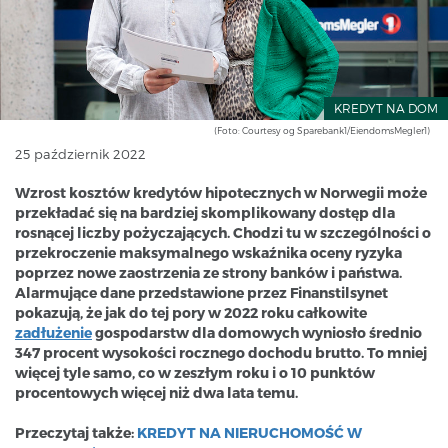
KREDYT NA DOM
(Foto: Courtesy og Sparebank1/EiendomsMegler1)
25 październik 2022
Wzrost kosztów kredytów hipotecznych w Norwegii może
przekładać się na bardziej skomplikowany dostęp dla
rosnącej liczby pożyczających. Chodzi tu w szczególności o
przekroczenie maksymalnego wskaźnika oceny ryzyka
poprzez nowe zaostrzenia ze strony banków i państwa.
Alarmujące dane przedstawione przez Finanstilsynet
pokazują, że jak do tej pory w 2022 roku całkowite
zadłużenie
gospodarstw dla domowych wyniosło średnio
347 procent wysokości rocznego dochodu brutto. To mniej
więcej tyle samo, co w zeszłym roku i o 10 punktów
procentowych więcej niż dwa lata temu.
Przeczytaj także:
KREDYT NA NIERUCHOMOŚĆ W