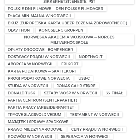
SIKKERHETSTJENESTE, PST
POLSKIE DNI FILMOWE — DEN POLSKE FILMDAGER
PŁACA MINIMALNA W NORWEGII
EKUZ (EUROPEJSKA KARTA UBEZPIECZENIA ZDROWOTNEGO)
OLAV THON
KONGSBERG GRUPPEN
NORWESKA AKADEMIA WOJSKOWA — NORGES
MILITÆRHØGSKOLE
OPŁATY DROGOWE - BOMPENGER
DOSTAWCY PRĄDU W NORWEGII
NORTHVOLT
ABORCJA W NORWEGII
FRIKORT
KARTA PODATKOWA — SKATTEKORT
PROGI PODATKOWE NORWEGIA
USB-C
STUDIA W NORWEGII
JONAS GAHR STØRE
DONALD TUSK
SZTABY WOŚP W NORWEGII
33. FINAŁ
PARTIA CENTRUM (SENTERPARTIET)
PARTIA PRACY (ARBEIDERPARTIET)
TRYGVE SLAGSVOLD VEDUM
TESTAMENT W NORWEGII
MAJĄTEK I SPRAWY SPADKOWE
PRAWO MIĘDZYNARODOWE
CENY PRĄDU W NORWEGII
ROZWÓD W NORWEGII
SEPERACJA W NORWEGII