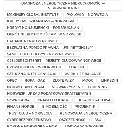
DIAGNOZA ENERGETYCZNA NIERUCHOMOŚCI —
ENERGIVURDERING
MCKINSEY GLOBAL INSTITUTE
PAXLOVID — NORWEGIA
KREDYT MIESZKANIOWY — NORWEGIA
KREDYT KONSUMENCKI — FORBRUKSLÅN
OBRÓT NIERUCHOMOŚCIAMI W NORWEGII
BADANIE RYNKU W NORWEGII
BEZPŁATNA POMOC PRAWNA — „FRI RETTSHJELP”
SAMOCHÓD ELEKTRYCZNY W NORWEGII
GJELDSREGISTERET — REJESTR DŁUGÓW W NORWEGII
CROWDFUNDING W NORWEGII
CHATGPT
SZTUCZNA INTELIGENCJA AI
WORK-LIFE BALANCE
OPEC
ROPA I GAZ
ZŁOTE WIZY
MOOC
LINKEDIN
NORWEGIAN DREAM
STOWARZYSZENIE — FORENING
NORWESKI URZĄD PODATKOWY-SKATTEETATEN
SZWAJCARIA
PRAWO I PODATKI
ULGA PODATKOWA
FINANS NORGE
E-MOBILNOŚĆ
PROJEKT—K
TRUST CLUB — NORWEGIA
RENOWACJA ENERGETYCZNA
CYBERBEZPIECZEŃSTWO
OSZCZĘDNOŚCI
BSU
KORONA NORWESKA — NOK
UMOWA W NORWEGII