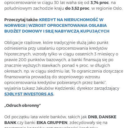
oprocentowanie w ciągu 30 lat waha się od
3,74 proc
. na
południowym zachodzie kraju
do 3,52 proc
. w regionie Oslo.
Przeczytaj także:
KREDYT NA NIERUCHOMOŚĆ W
NORWEGII | WZROST OPROCENTOWANIA OSŁABIA
BUDŻET DOMOWY I SIŁĘ NABYWCZĄ KUPUJĄCYCH
Obligacje rządowe, które tradycyjnie służą jako punkt
odniesienia przy ustalaniu oprocentowania kredytów
hipotecznych, wzrosły tylko w ciągu ostatnich 3 miesięcy o
prawie 200 punktów bazowych, a banki finansują się po
znacznie wyższych stawkach: ponad 4 proc. w długich
okresach, np. w ciągu siedmiu lat. Te ograniczenia dotyczące
finansowania prowadzą do stopniowego wzrostu
oprocentowania kredytów pobieranych przez banki”,
wyjaśnia Łukasz Jakubów Kędzierski, dyrektor zarządzający
SJØLYST INVESTORS AS
.
„Odruch obronny”
Od początku lata wiele banków, takich jak
DNB, DANSKE
BANK
czy banki
EIKA GRUPPEN
, zdecydowały się na