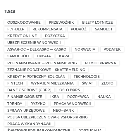
TAGI
ODSZKODOWANIE
PRZEWOŹNIK
BILETY LOTNICZE
FLYHJELP
REKOMPENSATA
PODRÓŻ
SAMOLOT
KREDYT ONLINE
POŻYCZKA
UBEZPIECZENIE W NORWEGII
ASVAR-OC — DELKASKO — KASKO
NORWEGIA
PODATEK
SAMOCHÓD
OPŁATA
KARA
REFINANSOWANIE — REFINANSIERING
POMOC PRAWNA
ZEZNANIE PODATKOWE — SKATTEMELDING
KREDYT HIPOTECZNY-BOLIGLÅN
TECHNOLOGIE
FINTECH
WYNAJEM MIESZKANIA
ŚWIAT
ZŁOTO
DANE OSOBOWE (GDPR)
OSLO BØRS
FINANSE OSOBISTE
IKEA
ROZRYWKA
NAUKA
TRENDY
RYZYKO
PRACA W NORWEGII
SPRAWY URZĘDOWE
NEO—BANK
POLISA UBEZPIECZENIOWA-LIVSFORSIKRING
PRACA W SKANDYNAWII
ŚWIATOWE FORUM EKONOMICZNE
PORTUGALIA