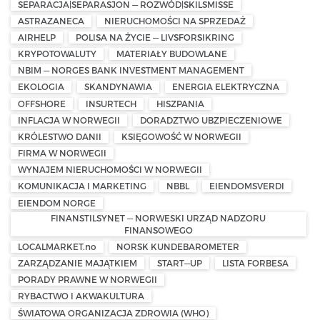
SEPARACJA|SEPARASJON — ROZWÓD|SKILSMISSE
ASTRAZANECA
NIERUCHOMOŚCI NA SPRZEDAŻ
AIRHELP
POLISA NA ŻYCIE — LIVSFORSIKRING
KRYPOTOWALUTY
MATERIAŁY BUDOWLANE
NBIM — NORGES BANK INVESTMENT MANAGEMENT
EKOLOGIA
SKANDYNAWIA
ENERGIA ELEKTRYCZNA
OFFSHORE
INSURTECH
HISZPANIA
INFLACJA W NORWEGII
DORADZTWO UBZPIECZENIOWE
KRÓLESTWO DANII
KSIĘGOWOŚĆ W NORWEGII
FIRMA W NORWEGII
WYNAJEM NIERUCHOMOŚCI W NORWEGII
KOMUNIKACJA I MARKETING
NBBL
EIENDOMSVERDI
EIENDOM NORGE
FINANSTILSYNET — NORWESKI URZĄD NADZORU
FINANSOWEGO
LOCALMARKET.no
NORSK KUNDEBAROMETER
ZARZĄDZANIE MAJĄTKIEM
START—UP
LISTA FORBESA
PORADY PRAWNE W NORWEGII
RYBACTWO I AKWAKULTURA
ŚWIATOWA ORGANIZACJA ZDROWIA (WHO)