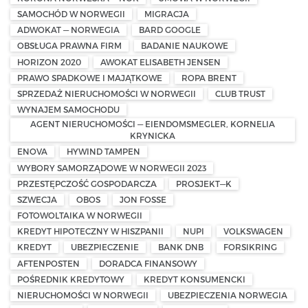
SAMOCHÓD W NORWEGII
MIGRACJA
ADWOKAT — NORWEGIA
BARD GOOGLE
OBSŁUGA PRAWNA FIRM
BADANIE NAUKOWE
HORIZON 2020
AWOKAT ELISABETH JENSEN
PRAWO SPADKOWE I MAJĄTKOWE
ROPA BRENT
SPRZEDAŻ NIERUCHOMOŚCI W NORWEGII
CLUB TRUST
WYNAJEM SAMOCHODU
AGENT NIERUCHOMOŚCI — EIENDOMSMEGLER, KORNELIA
KRYNICKA
ENOVA
HYWIND TAMPEN
WYBORY SAMORZĄDOWE W NORWEGII 2023
PRZESTĘPCZOŚĆ GOSPODARCZA
PROSJEKT—K
SZWECJA
OBOS
JON FOSSE
FOTOWOLTAIKA W NORWEGII
KREDYT HIPOTECZNY W HISZPANII
NUPI
VOLKSWAGEN
KREDYT
UBEZPIECZENIE
BANK DNB
FORSIKRING
AFTENPOSTEN
DORADCA FINANSOWY
POŚREDNIK KREDYTOWY
KREDYT KONSUMENCKI
NIERUCHOMOŚCI W NORWEGII
UBEZPIECZENIA NORWEGIA