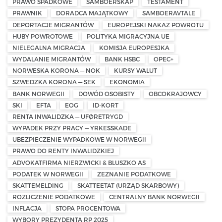
PRAWO SPADKOWE
SAMBOERSKAP
TESTAMENT
PRAWNIK
DORADCA MAJĄTKOWY
SAMBOERAVTALE
DEPORTACJE MIGRANTÓW
EUROPEJSKI NAKAZ POWROTU
HUBY POWROTOWE
POLITYKA MIGRACYJNA UE
NIELEGALNA MIGRACJA
KOMISJA EUROPESJKA
WYDALANIE MIGRANTÓW
BANK HSBC
OPEC+
NORWESKA KORONA — NOK
KURSY WALUT
SZWEDZKA KORONA — SEK
EKONOMIA
BANK NORWEGII
DOWÓD OSOBISTY
OBCOKRAJOWCY
SKI
EFTA
EOG
ID-KORT
RENTA INWALIDZKA — UFØRETRYGD
WYPADEK PRZY PRACY — YRKESSKADE
UBEZPIECZENIE WYPADKOWE W NORWEGII
PRAWO DO RENTY INWALIDZKIEJ
ADVOKATFIRMA NIERZWICKI & BLUSZKO AS
PODATEK W NORWEGII
ZEZNANIE PODATKOWE
SKATTEMELDING
SKATTEETAT (URZĄD SKARBOWY)
ROZLICZENIE PODATKOWE
CENTRALNY BANK NORWEGII
INFLACJA
STOPA PROCENTOWA
WYBORY PREZYDENTA RP 2025