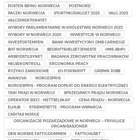
POSTEN BRING NORWEGIA
POSTNORD
PACZKI NORWEGIA
STORTINGSVALGET 2025
VALG 2025
VALGDIREKTORATET
WYBORY PARLAMENTARNE W KRÓLESTWIE NORWEGII 2025
WYBORY W NORWEGII 2025
INWESTYCJE W NORWEGII
INVESTORTEMPEN
BANK INWESTYCYJNY DNB CARNEGIE
BHT NORWEGIA
BEDRIFTSHELSETJENESTE
HMS (BHP)
ARBEIDSTILSYNET
BADANIA ZDROWOTNE PRACOWNIKÓW
HELSEKONTROLL
ERGONOMIA PRACY
RYZYKO ZAWODOWE
§13 FORSKRIFT
GRØNN JOBB
AVANOVA
NORGESPRIS
NORGESPRIS – PROGRAM DOPŁAT DO ENERGII ELEKTRYCZNEJ
TANI PRĄD W NORWEGII
SPRZEDAWCY PRĄDU NORWEGIA
OPERATOR SIECI – NETTSELSKAP
CENA PRĄDU – NORWEGIA
ELHUB
STRØMSTØTTE – PROGRAM WSPARCIA
CARITAS NORGE
ORGANIZACJE POZARZĄDOWE W NORWEGII — FRIVILLIGE
ORGANISASJONER
DEN NORSKE FATTIGDOMMEN
FATTIGHUSET