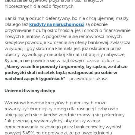
zaostrzenie kryteriów przyznawalności kredytów
hipotecznych dla osób fizycznych.
Banki mają odruch defensywny, bo nie chcą ujemnej marży.
Dlatego też
kredyty na nieruchomości
są obecnie
przyznawane z dużą ostrożnością, jeśli chodzi o finansowanie
nowych klientów. A pogorszenie się rentowności nowych
kredytów powoduje kurczenie się oferty bankowej, zwłaszcza
w sytuacji, gdy skromna klientela jest już osłabiona przez
obecny, wywołujący niepokój klimat i utratę siły nabywczej.
Sytuacja nie powinna się w najbliższym czasie rozluźnić.
„Mamy wszelkie powody i argumenty, by sądzić, że dalsze
podwyżki skali odsetek będą następować po sobie w
nadchodzących tygodniach”
– przewiduje Łukasz.
Uniemożliwiony dostęp
Wzrostowi kosztów kredytów hipotecznych może
towarzyszyć trudniejszy dostęp dla rosnącej liczby osób
ubiegających się o kredyt, zgodnie martwią się pośrednicy.
Jak przyznają, wystarczyłoby, aby dalszy wzrost
oprocentowania bazowego przez bank centralny wyniósł
powyżej 3,45%, to doprowadzi, że po uwzględnieniu