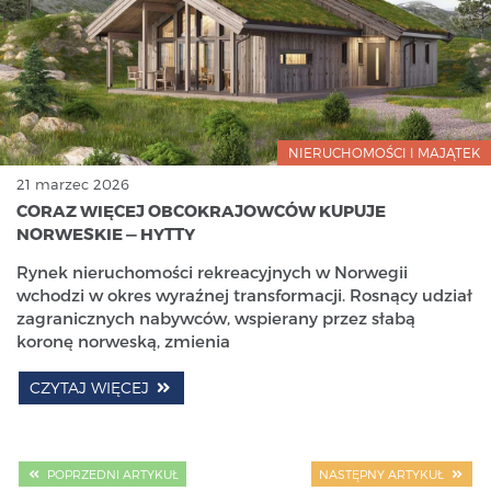
NIERUCHOMOŚCI I MAJĄTEK
21 marzec 2026
CORAZ WIĘCEJ OBCOKRAJOWCÓW KUPUJE
NORWESKIE — HYTTY
Rynek nieruchomości rekreacyjnych w Norwegii
wchodzi w okres wyraźnej transformacji. Rosnący udział
zagranicznych nabywców, wspierany przez słabą
koronę norweską, zmienia
CZYTAJ WIĘCEJ
POPRZEDNI ARTYKUŁ
NASTĘPNY ARTYKUŁ