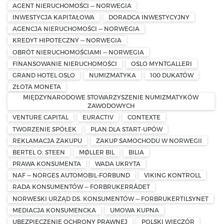
AGENT NIERUCHOMOŚCI — NORWEGIA
INWESTYCJA KAPITAŁOWA
DORADCA INWESTYCYJNY
AGENCJA NIERUCHOMOŚCI — NORWEGIA
KREDYT HIPOTECZNY — NORWEGIA
OBRÓT NIERUCHOMOŚCIAMI — NORWEGIA
FINANSOWANIE NIERUCHOMOŚCI
OSLO MYNTGALLERI
GRAND HOTEL OSLO
NUMIZMATYKA
100 DUKATÓW
ZŁOTA MONETA
MIĘDZYNARODOWE STOWARZYSZENIE NUMIZMATYKÓW
ZAWODOWYCH
VENTURE CAPITAL
EURACTIV
CONTEXTE
TWORZENIE SPÓŁEK
PLAN DLA START-UPÓW
REKLAMACJA ZAKUPU
ZAKUP SAMOCHODU W NORWEGII
BERTEL O. STEEN
MØLLER BIL
BILIA
PRAWA KONSUMENTA
WADA UKRYTA
NAF — NORGES AUTOMOBIL-FORBUND
VIKING KONTROLL
RADA KONSUMENTÓW — FORBRUKERRÅDET
NORWESKI URZĄD DS. KONSUMENTÓW — FORBRUKERTILSYNET
MEDIACJA KONSUMENCKA
UMOWA KUPNA
UBEZPIECZENIE OCHRONY PRAWNEJ
POLSKI WIECZÓR