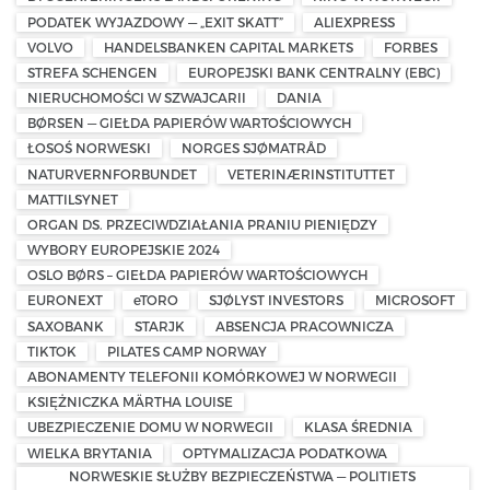
PODATEK WYJAZDOWY — „EXIT SKATT”
ALIEXPRESS
VOLVO
HANDELSBANKEN CAPITAL MARKETS
FORBES
STREFA SCHENGEN
EUROPEJSKI BANK CENTRALNY (EBC)
NIERUCHOMOŚCI W SZWAJCARII
DANIA
BØRSEN — GIEŁDA PAPIERÓW WARTOŚCIOWYCH
ŁOSOŚ NORWESKI
NORGES SJØMATRÅD
NATURVERNFORBUNDET
VETERINÆRINSTITUTTET
MATTILSYNET
ORGAN DS. PRZECIWDZIAŁANIA PRANIU PIENIĘDZY
WYBORY EUROPEJSKIE 2024
OSLO BØRS – GIEŁDA PAPIERÓW WARTOŚCIOWYCH
EURONEXT
eTORO
SJØLYST INVESTORS
MICROSOFT
SAXOBANK
STARJK
ABSENCJA PRACOWNICZA
TIKTOK
PILATES CAMP NORWAY
ABONAMENTY TELEFONII KOMÓRKOWEJ W NORWEGII
KSIĘŻNICZKA MÄRTHA LOUISE
UBEZPIECZENIE DOMU W NORWEGII
KLASA ŚREDNIA
WIELKA BRYTANIA
OPTYMALIZACJA PODATKOWA
NORWESKIE SŁUŻBY BEZPIECZEŃSTWA — POLITIETS