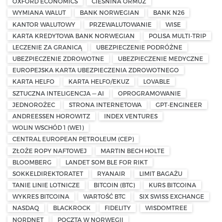
OXFORD ECONOMICS
CIEŚNINA ORMUZ
WYMIANA WALUT
BANK NORWEGIAN
BANK N26
KANTOR WALUTOWY
PRZEWALUTOWANIE
WISE
KARTA KREDYTOWA BANK NORWEGIAN
POLISA MULTI-TRIP
LECZENIE ZA GRANICĄ
UBEZPIECZENIE PODRÓŻNE
UBEZPIECZENIE ZDROWOTNE
UBEZPIECZENIE MEDYCZNE
EUROPEJSKA KARTA UBEZPIECZENIA ZDROWOTNEGO
KARTA HELFO
KARTA HELFO/EKUZ
LOVABLE
SZTUCZNA INTELIGENCJA — AI
OPROGRAMOWANIE
JEDNOROŻEC
STRONA INTERNETOWA
GPT-ENGINEER
ANDREESSEN HOROWITZ
INDEX VENTURES
WOLIN WSCHÓD 1 (WE1)
CENTRAL EUROPEAN PETROLEUM (CEP)
ZŁOŻE ROPY NAFTOWEJ
MARTIN BECH HOLTE
BLOOMBERG
LANDET SOM BLE FOR RIKT
SOKKELDIREKTORATET
RYANAIR
LIMIT BAGAŻU
TANIE LINIE LOTNICZE
BITCOIN (BTC)
KURS BITCOINA
WYKRES BITCOINA
WARTOŚĆ BTC
SIX SWISS EXCHANGE
NASDAQ
BLACKROCK
FIDELITY
WISDOMTREE
NORDNET
POCZTA W NORWEGII