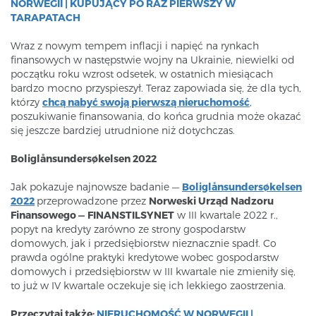
NORWEGII | KUPUJĄCY PO RAZ PIERWSZY W
TARAPATACH
Wraz z nowym tempem inflacji i napięć na rynkach
finansowych w następstwie wojny na Ukrainie, niewielki od
początku roku wzrost odsetek, w ostatnich miesiącach
bardzo mocno przyspieszył. Teraz zapowiada się, że dla tych,
którzy
chcą nabyć swoją pierwszą nieruchomość
,
poszukiwanie finansowania, do końca grudnia może okazać
się jeszcze bardziej utrudnione niż dotychczas.
Boliglånsundersøkelsen 2022
Jak pokazuje najnowsze badanie —
Boliglånsundersøkelsen
2022
przeprowadzone przez
Norweski Urząd Nadzoru
Finansowego —
FINANSTILSYNET
w III kwartale 2022 r.,
popyt na kredyty zarówno ze strony gospodarstw
domowych, jak i przedsiębiorstw nieznacznie spadł. Co
prawda ogólne praktyki kredytowe wobec gospodarstw
domowych i przedsiębiorstw w III kwartale nie zmieniły się,
to już w IV kwartale oczekuje się ich lekkiego zaostrzenia.
Przeczytaj także:
NIERUCHOMOŚĆ W NORWEGII |