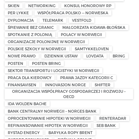
SKIEN
NETWORKING
KONSUL HONOROWY RP
PER LYKKE
WSPÓŁPRACA POLSKO — NORWESKA
DYPLOMACJA
TELEMARK
VESTFOLD
ŚPIEWANIE BEZ GRANIC
MAŁGORZATA KIDAWA-BŁOŃSKA
SPOTKANIE Z POLONIĄ
POLACY W NORWEGII
ORGANIZACJE POLONIJNE W NORWEGII
POLSKIE SZKOŁY W NORWEGII
SAMTYKKELOVEN
NOWE PRAWO
DZIENNIK USTAW
LOVDATA
BRING
POSTEN
POSTEN BRING
SEKTOR TRANSPORTU I LOGISTYKI W NORWEGII
PRACA DLA KIEROWCY
PRAWA JAZDY KATEGORII C
FINANSAVISEN
INNOVASJON NORGE
SHIFTER
ORGANIZACJA WSPÓŁPRACY GOSPODARCZEJ I ROZWOJU –
OECD
IDA WOLDEN BACHE
BANK CENTRALNY NORWEGII – NORGES BANK
OPROCENTOWANIE HIPOTEKI W NORWEGII
RENTERADAR
REFINANSOWANIE HIPOTEK W NORWEGII
SEB BANK
RYSTAD ENERGY
BARYŁKA ROPY BRENT