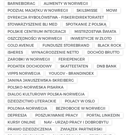
BARNEBIDRAG
ALIMENTY W NORWEGII
PODZIAŁ MAJĄTKU W NOWREGII
SKILSMISSE
MOWI
DYREKCJA RYBOŁÓWSTWA – FISKERIDIREKTORATET
STOWARZYSZENIE BLI MED
SPOTKANIE Z POLSKĄ
POLSKIE CENTRUM INTEGRACJI
MISTRZOSTWA ŚWIATA
OSZCZĘDNOŚCI W NORWEGII
INWESTYCJE W ZŁOTO
GOLD AVENUE
FUNDUSZE STOREBRAND
BLACK ROCK
iSHERES
WYNAGRODZENIE NETTO
DOCHÓD BRUTTO
ZAROBKI W NORWEGII
FERIEPENGER
PODATEK DOCHODOWY
SKATTEETATEN
DNB BANK
VIPPS NORWEGIA
YOUGOV – BRANDINDEX
JANINA JANUSZEWSKA-SKREIBERG
POLSKO-NORWESKA PISARKA
DIALOG KULTUROWY POLSKA-NORWEGIA
DZIEDZICTWO LITERACKIE
POLACY W OSLO
POLONIA-NORWEGIA
BEZROBOCIE W NORWEGII
DEPRESJA
POSZUKIWANIE PRACY
PORTAL LINKEDIN
KURSY ONLINE
NAV – URZĄD PRACY I DOBROBYTU
PRAWO DZIEDZICZENIA
ZWIĄZEK PARTNERSKI