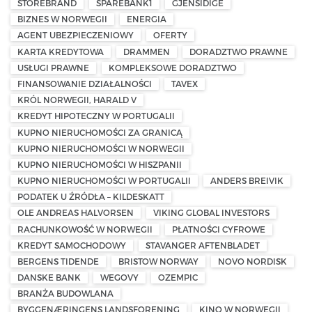
STOREBRAND
SPAREBANK1
GJENSIDIGE
BIZNES W NORWEGII
ENERGIA
AGENT UBEZPIECZENIOWY
OFERTY
KARTA KREDYTOWA
DRAMMEN
DORADZTWO PRAWNE
USŁUGI PRAWNE
KOMPLEKSOWE DORADZTWO
FINANSOWANIE DZIAŁALNOŚCI
TAVEX
KRÓL NORWEGII, HARALD V
KREDYT HIPOTECZNY W PORTUGALII
KUPNO NIERUCHOMOŚCI ZA GRANICĄ
KUPNO NIERUCHOMOŚCI W NORWEGII
KUPNO NIERUCHOMOŚCI W HISZPANII
KUPNO NIERUCHOMOŚCI W PORTUGALII
ANDERS BREIVIK
PODATEK U ŹRÓDŁA – KILDESKATT
OLE ANDREAS HALVORSEN
VIKING GLOBAL INVESTORS
RACHUNKOWOŚĆ W NORWEGII
PŁATNOŚCI CYFROWE
KREDYT SAMOCHODOWY
STAVANGER AFTENBLADET
BERGENS TIDENDE
BRISTOW NORWAY
NOVO NORDISK
DANSKE BANK
WEGOVY
OZEMPIC
BRANŻA BUDOWLANA
BYGGENÆRINGENS LANDSFORENING
KINO W NORWEGII