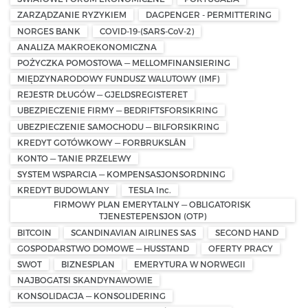
ZARZĄDZANIE RYZYKIEM
DAGPENGER - PERMITTERING
NORGES BANK
COVID-19-(SARS-CoV-2)
ANALIZA MAKROEKONOMICZNA
POŻYCZKA POMOSTOWA — MELLOMFINANSIERING
MIĘDZYNARODOWY FUNDUSZ WALUTOWY (IMF)
REJESTR DŁUGÓW — GJELDSREGISTERET
UBEZPIECZENIE FIRMY — BEDRIFTSFORSIKRING
UBEZPIECZENIE SAMOCHODU — BILFORSIKRING
KREDYT GOTÓWKOWY — FORBRUKSLÅN
KONTO — TANIE PRZELEWY
SYSTEM WSPARCIA — KOMPENSASJONSORDNING
KREDYT BUDOWLANY
TESLA Inc.
FIRMOWY PLAN EMERYTALNY — OBLIGATORISK
TJENESTEPENSJON (OTP)
BITCOIN
SCANDINAVIAN AIRLINES SAS
SECOND HAND
GOSPODARSTWO DOMOWE — HUSSTAND
OFERTY PRACY
SWOT
BIZNESPLAN
EMERYTURA W NORWEGII
NAJBOGATSI SKANDYNAWOWIE
KONSOLIDACJA — KONSOLIDERING