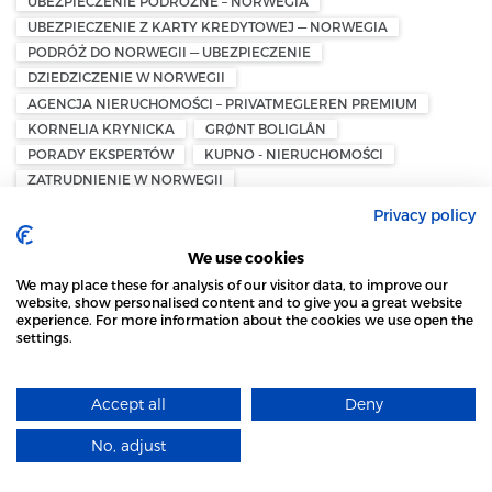
UBEZPIECZENIE PODRÓŻNE – NORWEGIA
UBEZPIECZENIE Z KARTY KREDYTOWEJ — NORWEGIA
PODRÓŻ DO NORWEGII — UBEZPIECZENIE
DZIEDZICZENIE W NORWEGII
AGENCJA NIERUCHOMOŚCI – PRIVATMEGLEREN PREMIUM
KORNELIA KRYNICKA
GRØNT BOLIGLÅN
PORADY EKSPERTÓW
KUPNO - NIERUCHOMOŚCI
ZATRUDNIENIE W NORWEGII
OBOWIĄZKI PRACODAWCY W NORWEGII
Privacy policy
FOLKETRYGDEN — NORWESKI SYSTEM UBEZPIECZEŃ
SPOŁECZNYCH
We use cookies
SZKOLENIE BHP
REGULAMIN PRACY
We may place these for analysis of our visitor data, to improve our
MIESIĘCZNY RAPORT A-MELDING
website, show personalised content and to give you a great website
experience. For more information about the cookies we use open the
UBEZPIECZENIE WYPADKOWE PRACOWNIKA W NORWEGII
settings.
STRONA LOCAL MARKET WYKORZYSTUJE PLIKI
PRACOWNICZY PLAN EMERYTALNY — OTP
UTLENDINGSDIREKTORATET — UDI
PERMITTERING
COOKIES
REJESTRACJA W UDI
Accept all
Deny
DOWIEDZ SIĘ WIĘCEJ
ZASIŁEK DLA BEZROBOTNYCH W NORWEGII
No, adjust
LISTA PŁAC W NORWEGII
ROZUMIEM
ZASIŁEK DLA BEZROBOTNYCH W NORWEGII — DAGPENGER