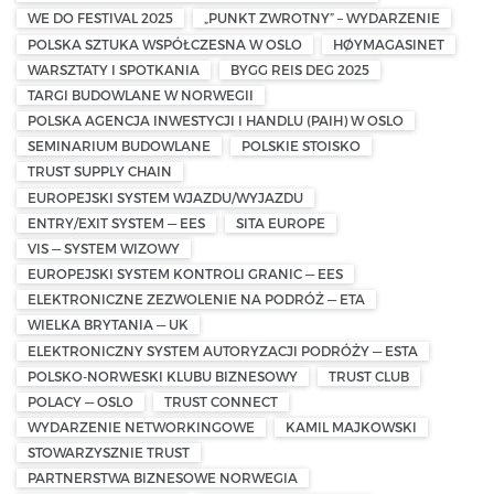
WE DO FESTIVAL 2025
„PUNKT ZWROTNY” – WYDARZENIE
POLSKA SZTUKA WSPÓŁCZESNA W OSLO
HØYMAGASINET
WARSZTATY I SPOTKANIA
BYGG REIS DEG 2025
TARGI BUDOWLANE W NORWEGII
POLSKA AGENCJA INWESTYCJI I HANDLU (PAIH) W OSLO
SEMINARIUM BUDOWLANE
POLSKIE STOISKO
TRUST SUPPLY CHAIN
EUROPEJSKI SYSTEM WJAZDU/WYJAZDU
ENTRY/EXIT SYSTEM — EES
SITA EUROPE
VIS — SYSTEM WIZOWY
EUROPEJSKI SYSTEM KONTROLI GRANIC — EES
ELEKTRONICZNE ZEZWOLENIE NA PODRÓŻ — ETA
WIELKA BRYTANIA — UK
ELEKTRONICZNY SYSTEM AUTORYZACJI PODRÓŻY — ESTA
POLSKO-NORWESKI KLUBU BIZNESOWY
TRUST CLUB
POLACY — OSLO
TRUST CONNECT
WYDARZENIE NETWORKINGOWE
KAMIL MAJKOWSKI
STOWARZYSZNIE TRUST
PARTNERSTWA BIZNESOWE NORWEGIA