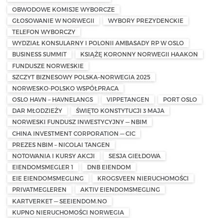
OBWODOWE KOMISJE WYBORCZE
GŁOSOWANIE W NORWEGII
WYBORY PREZYDENCKIE
TELEFON WYBORCZY
WYDZIAŁ KONSULARNY I POLONII AMBASADY RP W OSLO
BUSINESS SUMMIT
KSIĄŻĘ KORONNY NORWEGII HAAKON
FUNDUSZE NORWESKIE
SZCZYT BIZNESOWY POLSKA–NORWEGIA 2025
NORWESKO-POLSKO WSPÓŁPRACA
OSLO HAVN – HAVNELANGS
VIPPETANGEN
PORT OSLO
DAR MŁODZIEŻY
ŚWIĘTO KONSTYTUCJI 3 MAJA
NORWESKI FUNDUSZ INWESTYCYJNY — NBIM
CHINA INVESTMENT CORPORATION — CIC
PREZES NBIM – NICOLAI TANGEN
NOTOWANIA I KURSY AKCJI
SESJA GIEŁDOWA
EIENDOMSMEGLER 1
DNB EIENDOM
EIE EIENDOMSMEGLING
KROGSVEEN NIERUCHOMOŚCI
PRIVATMEGLEREN
AKTIV EIENDOMSMEGLING
KARTVERKET — SEEIENDOM.NO
KUPNO NIERUCHOMOŚCI NORWEGIA