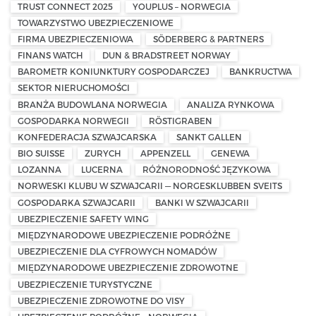
TRUST CONNECT 2025
YOUPLUS – NORWEGIA
TOWARZYSTWO UBEZPIECZENIOWE
FIRMA UBEZPIECZENIOWA
SÖDERBERG & PARTNERS
FINANS WATCH
DUN & BRADSTREET NORWAY
BAROMETR KONIUNKTURY GOSPODARCZEJ
BANKRUCTWA
SEKTOR NIERUCHOMOŚCI
BRANŻA BUDOWLANA NORWEGIA
ANALIZA RYNKOWA
GOSPODARKA NORWEGII
RÖSTIGRABEN
KONFEDERACJA SZWAJCARSKA
SANKT GALLEN
BIO SUISSE
ZURYCH
APPENZELL
GENEWA
LOZANNA
LUCERNA
RÓŻNORODNOŚĆ JĘZYKOWA
NORWESKI KLUBU W SZWAJCARII — NORGESKLUBBEN SVEITS
GOSPODARKA SZWAJCARII
BANKI W SZWAJCARII
UBEZPIECZENIE SAFETY WING
MIĘDZYNARODOWE UBEZPIECZENIE PODRÓŻNE
UBEZPIECZENIE DLA CYFROWYCH NOMADÓW
MIĘDZYNARODOWE UBEZPIECZENIE ZDROWOTNE
UBEZPIECZENIE TURYSTYCZNE
UBEZPIECZENIE ZDROWOTNE DO VISY