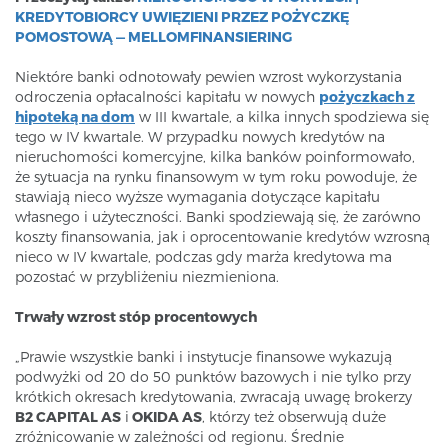
KREDYTOBIORCY UWIĘZIENI PRZEZ POŻYCZKĘ
POMOSTOWĄ — MELLOMFINANSIERING
Niektóre banki odnotowały pewien wzrost wykorzystania
odroczenia opłacalności kapitału w nowych
pożyczkach z
hipoteką na dom
w III kwartale, a kilka innych spodziewa się
tego w IV kwartale. W przypadku nowych kredytów na
nieruchomości komercyjne, kilka banków poinformowało,
że sytuacja na rynku finansowym w tym roku powoduje, że
stawiają nieco wyższe wymagania dotyczące kapitału
własnego i użyteczności. Banki spodziewają się, że zarówno
koszty finansowania, jak i oprocentowanie kredytów wzrosną
nieco w IV kwartale, podczas gdy marża kredytowa ma
pozostać w przybliżeniu niezmieniona.
Trwały wzrost stóp procentowych
„Prawie wszystkie banki i instytucje finansowe wykazują
podwyżki od 20 do 50 punktów bazowych i nie tylko przy
krótkich okresach kredytowania, zwracają uwagę brokerzy
B2 CAPITAL AS
i
OKIDA A
S
, którzy też obserwują duże
zróżnicowanie w zależności od regionu. Średnie