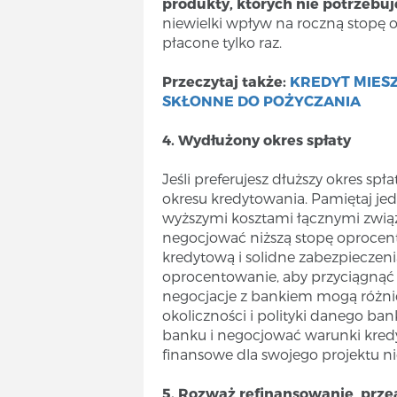
produkty, których nie potrzebu
niewielki wpływ na roczną stopę 
płacone tylko raz.
Przeczytaj także:
KREDYT MIESZ
SKŁONNE DO POŻYCZANIA
4. Wydłużony okres spłaty
Jeśli preferujesz dłuższy okres s
okresu kredytowania. Pamiętaj jedn
wyższymi kosztami łącznymi zwi
negocjować niższą stopę oprocent
kredytową i solidne zabezpieczeni
oprocentowanie, aby przyciągnąć k
negocjacje z bankiem mogą różnić
okoliczności i polityki danego b
banku i negocjować warunki kredyt
finansowe dla swojego projektu 
5. Rozważ refinansowanie, przea