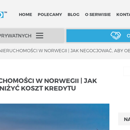
HOME
POLECAMY
BLOG
O SERWISIE
KONT
 PRYWATNYCH
O
HOMOŚCI W NORWEGII | JAK
NIŻYĆ KOSZT KREDYTU
N