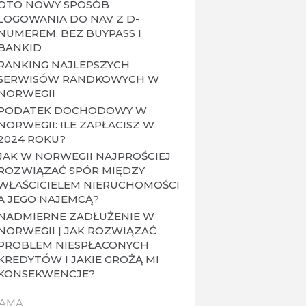
OTO NOWY SPOSÓB
LOGOWANIA DO NAV Z D-
NUMEREM, BEZ BUYPASS I
BANKID
RANKING NAJLEPSZYCH
SERWISÓW RANDKOWYCH W
NORWEGII
PODATEK DOCHODOWY W
NORWEGII: ILE ZAPŁACISZ W
2024 ROKU?
JAK W NORWEGII NAJPROŚCIEJ
ROZWIĄZAĆ SPÓR MIĘDZY
WŁAŚCICIELEM NIERUCHOMOŚCI
A JEGO NAJEMCĄ?
NADMIERNE ZADŁUŻENIE W
NORWEGII | JAK ROZWIĄZAĆ
PROBLEM NIESPŁACONYCH
KREDYTÓW I JAKIE GROŻĄ MI
KONSEKWENCJE?
LAMA