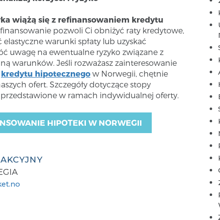
zyka wiążą się z refinansowaniem kredytu
refinansowanie pozwoli Ci obniżyć raty kredytowe,
 elastyczne warunki spłaty lub uzyskać
óć uwagę na ewentualne ryzyko związane z
ną warunków. Jeśli rozważasz zainteresowanie
a
kredytu hipotecznego
w Norwegii, chętnie
naszych ofert. Szczegóły dotyczące stopy
 przedstawione w ramach indywidualnej oferty.
NSOWANIE HIPOTEKI W NORWEGII
DAKCYJNY
EGIA
et.no