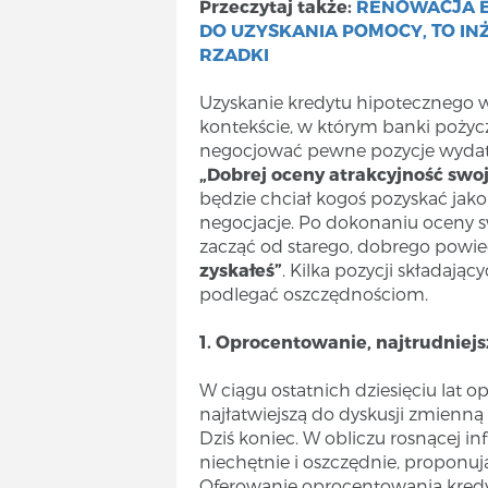
Przeczytaj także:
RENOWACJA E
DO UZYSKANIA POMOCY, TO INŻ
RZADKI
Uzyskanie kredytu hipotecznego w 
kontekście, w którym banki pożyc
negocjować pewne pozycje wydatk
„Dobrej oceny atrakcyjność swoj
będzie chciał kogoś pozyskać jako 
negocjacje. Po dokonaniu oceny 
zacząć od starego, dobrego powi
zyskałeś”
. Kilka pozycji składają
podlegać oszczędnościom.
1. Oprocentowanie, najtrudniejs
W ciągu ostatnich dziesięciu lat 
najłatwiejszą do dyskusji zmienną
Dziś koniec. W obliczu rosnącej in
niechętnie i oszczędnie, proponuj
Oferowanie oprocentowania kred