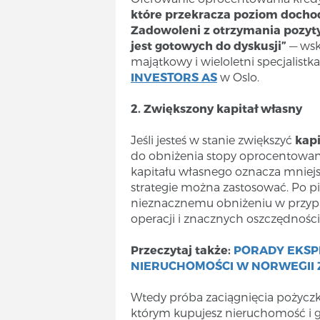
które przekracza poziom docho
Zadowoleni z otrzymania pozyt
jest gotowych do dyskusji”
— wsk
majątkowy i wieloletni specjalist
INVESTORS AS
w Oslo.
2. Zwiększony kapitał własny
Jeśli jesteś w stanie zwiększyć
kapi
do obniżenia stopy oprocentowani
kapitału własnego oznacza mniejs
strategie można zastosować. Po pi
nieznacznemu obniżeniu w przypa
operacji i znacznych oszczędnośc
Przeczytaj także:
PORADY EKSP
NIERUCHOMOŚCI W NORWEGII 
Wtedy próba zaciągnięcia pożyczk
którym kupujesz nieruchomość i g