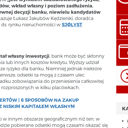
dów, wkład własny i poziom zadłużenia.
ywnej decyzji banku, niewielu kandydatów
azuje Łukasz Jakubów Kędzierski, doradca
ka ds. rynku nieruchomości w
SJØLYST
tał własny inwestycji
, bank może być skłonny
a lub innych kosztów kredytu. Wyższy udział
ze ryzyko dla banku. Niemniej jednak niektóre
erwsze, odsetki ta mogą z czasem ulec
dku zobowiązania do przeniesienia całkowitej
i rozproszonych w kilku placówkach.
ERTÓW | 6 SPOSOBÓW NA ZAKUP
Z NISKIM KAPITAŁEM WŁASNYM
K
i w innym obszarze geograficznym niż ten, w
dzie pobierane odsetki mogą czasami okazać się