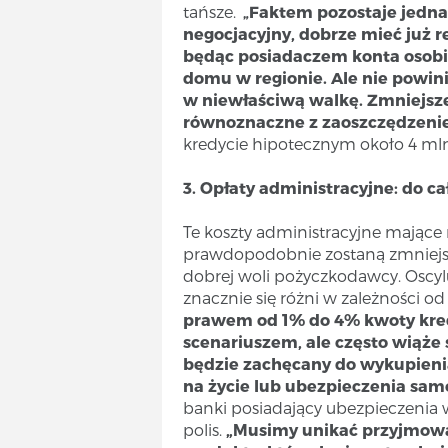
tańsze.
Faktem pozostaje jednak
„
negocjacyjny, dobrze mieć już r
będąc posiadaczem konta osobi
domu w regionie.
Ale nie powin
w niewłaściwą walkę. Zmniejsze
równoznaczne z zaoszczędzeni
kredycie hipotecznym około 4 ml
3. Opłaty administracyjne: do 
Te koszty administracyjne mające
prawdopodobnie zostaną zmniejs
dobrej woli pożyczkodawcy. Oscy
znacznie się różni w zależności o
prawem od 1% do 4% kwoty kre
scenariuszem, ale często wiąże
będzie zachęcany do wykupienia
na życie lub ubezpieczenia sa
banki posiadający ubezpieczenia 
polis.
„Musimy unikać przyjmowan