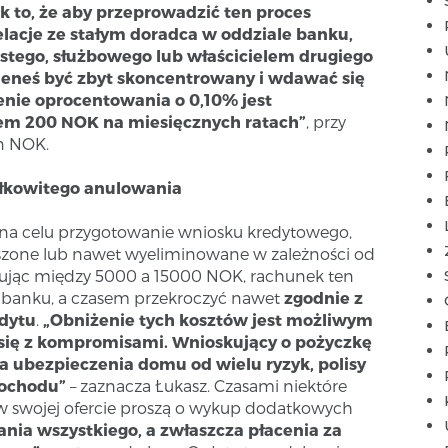
 to, że aby przeprowadzić ten proces
elacje ze stałym doradca w oddziale banku,
stego, służbowego lub właścicielem drugiego
ieneś być zbyt skoncentrowany i wdawać się
nie oprocentowania o 0,10% jest
em 200 NOK na miesięcznych ratach”
,
przy
n NOK.
całkowitego anulowania
 na celu przygotowanie wniosku kredytowego,
zone lub nawet wyeliminowane w zależności od
lując między 5000 a 15000 NOK, rachunek ten
d banku, a czasem przekroczyć nawet
zgodnie z
dytu
.
„Obniżenie tych kosztów jest możliwym
 się z kompromisami. Wnioskujący o pożyczkę
 ubezpieczenia domu od wielu ryzyk, polisy
mochodu”
– zaznacza Łukasz. Czasami niektóre
w swojej ofercie proszą o wykup dodatkowych
ia wszystkiego, a zwłaszcza płacenia za