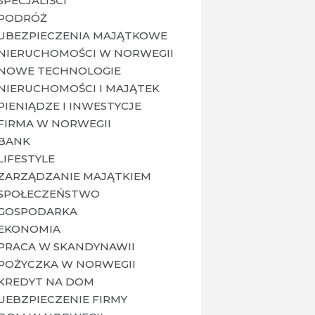
SPECJALIŚCI
PODRÓŻ
UBEZPIECZENIA MAJĄTKOWE
NIERUCHOMOŚCI W NORWEGII
NOWE TECHNOLOGIE
NIERUCHOMOŚCI I MAJĄTEK
PIENIĄDZE I INWESTYCJE
FIRMA W NORWEGII
BANK
LIFESTYLE
ZARZĄDZANIE MAJĄTKIEM
SPOŁECZEŃSTWO
GOSPODARKA
EKONOMIA
PRACA W SKANDYNAWII
POŻYCZKA W NORWEGII
KREDYT NA DOM
UEBZPIECZENIE FIRMY