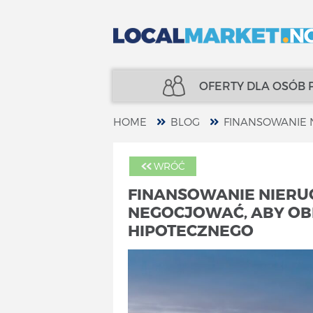
OFERTY DLA OSÓB
HOME
BLOG
NIERUCHOMOŚCI
UBEZPIECZENIA
WRÓĆ
KREDYTY
FINANSE
FINANSOWANIE NIERUC
NEGOCJOWAĆ, ABY OB
UBEZPIECZENIA
SPECJALIŚCI
HIPOTECZNEGO
FINANSE
TELECOM
SPECJALIŚCI
USŁUGI