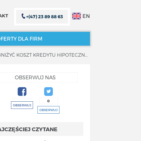
EN
AKT
+(47) 23 89 88 63
FERTY DLA FIRM
FINANSOWANIE NIERUCHOMOŚCI W NORWEGII | JAK NEGOCJOWAĆ, ABY OBNIŻYĆ KOSZT KREDYTU HIPOTECZNEGO
ZAMKNIJ X
ZAMKNIJ X
OBSERWUJ NAS
0
OBSERWUJ
OBSERWUJ
AJCZĘŚCIEJ CZYTANE