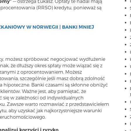
jemy”
— ostrzega Łukasz. Opłaty te nadal mają
oprocentowania (RRSO) kredytu, ponieważ są
KANIOWY W NORWEGII | BANKI MNIEJ
płaty, możesz spróbować negocjować wydłużenie
ak, że dłuższy okres spłaty może wiązać się z
ązanymi z oprocentowaniem. Możesz
owania, szczególnie jeśli masz dobrą zdolność
a hipoteczne. Banki czasami są skłonne obniżyć
lientów. Ważne jest, aby pamiętać, że
 się w zależności od indywidualnych
anku. Zawsze warto rozmawiać z przedstawicielem
u, aby uzyskać jak najkorzystniejsze warunki
nieruchomościowego.
nalizuj korzyści i ryzyko