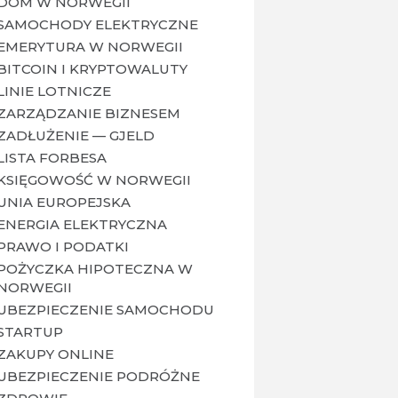
DOM W NORWEGII
SAMOCHODY ELEKTRYCZNE
EMERYTURA W NORWEGII
BITCOIN I KRYPTOWALUTY
LINIE LOTNICZE
ZARZĄDZANIE BIZNESEM
ZADŁUŻENIE — GJELD
LISTA FORBESA
KSIĘGOWOŚĆ W NORWEGII
UNIA EUROPEJSKA
ENERGIA ELEKTRYCZNA
PRAWO I PODATKI
POŻYCZKA HIPOTECZNA W
NORWEGII
UBEZPIECZENIE SAMOCHODU
STARTUP
ZAKUPY ONLINE
UBEZPIECZENIE PODRÓŻNE