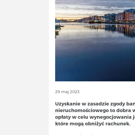
TELECOM
ODSZKODOWANIA
ENERGIA
KURSY|SZKOLENIA
USŁUGI
PRODUKTY
ODSZKODOWANIA
PRAWO I PORADY
FORMALNOŚCI
USŁUGI
INFORMATYCZNE
USŁUGI
29 maj 2023
INFORMATYCZNE
Uzyskanie w zasadzie zgody ba
nieruchomościowego to dobra 
opłaty w celu wynegocjowania 
które mogą obniżyć rachunek.