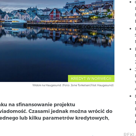
KREDYT W NORWEGII
Widok na Haugesund. (Foto: Jone Torkelsen/Visit Haugesund)
nku na sfinansowanie projektu
wiadomość. Czasami jednak można wrócić do
jednego lub kilku parametrów kredytowych,
REK