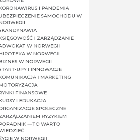
ZDROWIE
KORONAWIRUS I PANDEMIA
UBEZPIECZENIE SAMOCHODU W
NORWEGII
SKANDYNAWIA
KSIĘGOWOŚĆ I ZARZĄDZANIE
ADWOKAT W NORWEGII
HIPOTEKA W NORWEGII
BIZNES W NORWEGII
START-UPY I INNOWACJE
KOMUNIKACJA I MARKETING
MOTORYZACJA
RYNKI FINANSOWE
KURSY I EDUKACJA
ORGANIZACJE SPOŁECZNE
ZARZĄDZANIEM RYZYKIEM
PORADNIK —TO WARTO
WIEDZIEĆ
ŻYCIE W NORWEGII