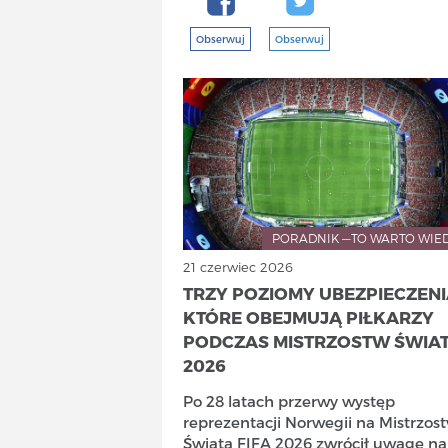
Obserwuj
Obserwuj
PORADNIK —TO WARTO WIE
21 czerwiec 2026
TRZY POZIOMY UBEZPIECZENI
KTÓRE OBEJMUJĄ PIŁKARZY
PODCZAS MISTRZOSTW ŚWIA
2026
Po 28 latach przerwy występ
reprezentacji Norwegii na Mistrzos
Świata FIFA 2026 zwrócił uwagę na