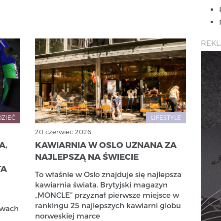
REK
DZIEĆ
LIFESTYLE
20 czerwiec 2026
A,
KAWIARNIA W OSLO UZNANA ZA
NAJLEPSZĄ NA ŚWIECIE
TA
To właśnie w Oslo znajduje się najlepsza
kawiarnia świata. Brytyjski magazyn
„MONCLE” przyznał pierwsze miejsce w
rankingu 25 najlepszych kawiarni globu
twach
norweskiej marce