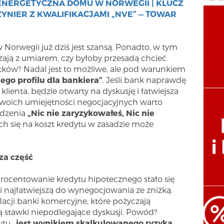
NERGETYCZNA DOMU W NORWEGII | KLUCZ
YNIER Z KWALIFIKACJAMI „NVE” — TOWAR
Norwegii już dziś jest szansą. Ponadto, w tym
zają z umiarem, czy byłoby przesadą chcieć
ów? Nadal jest to możliwe, ale pod warunkiem
ego profilu dla bankiera”
. Jeśli bank naprawdę
klienta, będzie otwarty na dyskusję i łatwiejsza
swoich umiejętności negocjacyjnych warto
edzenia
„Nic nie zaryzykowałeś, Nic nie
cych się na koszt kredytu w zasadzie może
za część
oprocentowanie kredytu hipotecznego stało się
 i najłatwiejszą do wynegocjowania ze zniżką.
flacji banki komercyjne, które pożyczają
ą stawki niepodlegające dyskusji. Powód?
ytu
„jest wynikiem skalkulowanego ryzyka,