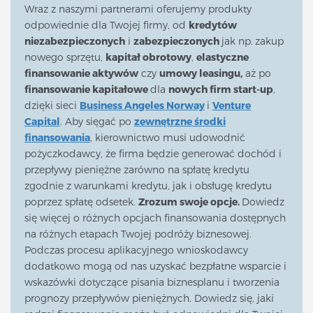
Wraz z naszymi partnerami oferujemy produkty
odpowiednie dla Twojej firmy, od
kredytów
niezabezpieczonych
i
zabezpieczonych
jak np.
zakup
nowego sprzętu,
kapitał obrotowy
,
elastyczne
finansowanie aktywów
czy
umowy leasingu,
aż po
finansowanie kapitałowe
dla
nowych firm start-up
,
dzięki sieci
Business Angeles Norway
i
Venture
Capital
. Aby sięgać po
zewnętrzne środki
finansowania
, kierownictwo musi udowodnić
pożyczkodawcy, że firma będzie generować dochód i
przepływy pieniężne zarówno na spłatę kredytu
zgodnie z warunkami kredytu, jak i obsługę kredytu
poprzez spłatę odsetek.
Zrozum swoje opcje.
Dowiedz
się więcej o różnych opcjach finansowania dostępnych
na różnych etapach Twojej podróży biznesowej.
Podczas procesu aplikacyjnego wnioskodawcy
dodatkowo mogą od nas uzyskać bezpłatne wsparcie i
wskazówki dotyczące pisania biznesplanu i tworzenia
prognozy przepływów pieniężnych. Dowiedz się, jaki