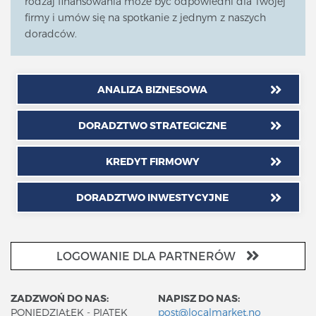
rodzaj finansowania może być odpowiedni dla Twojej
firmy i umów się na spotkanie z jednym z naszych
doradców.
ANALIZA BIZNESOWA
DORADZTWO STRATEGICZNE
KREDYT FIRMOWY
DORADZTWO INWESTYCYJNE
LOGOWANIE DLA PARTNERÓW
ZADZWOŃ DO NAS:
NAPISZ DO NAS:
PONIEDZIAŁEK - PIĄTEK
post@localmarket.no