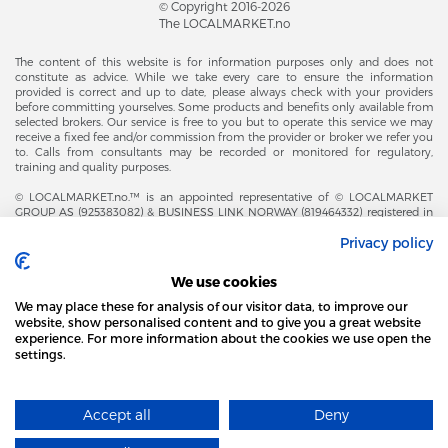
© Copyright 2016-2026
The LOCALMARKET.no
The content of this website is for information purposes only and does not
constitute as advice. While we take every care to ensure the information
provided is correct and up to date, please always check with your providers
before committing yourselves. Some products and benefits only available from
selected brokers. Our service is free to you but to operate this service we may
receive a fixed fee and/or commission from the provider or broker we refer you
to. Calls from consultants may be recorded or monitored for regulatory,
training and quality purposes.
© LOCALMARKET.no.™ is an appointed representative of © LOCALMARKET
GROUP AS (925383082) & BUSINESS LINK NORWAY (819464332) registered in
The Office of Business Enterprises in The Kingdom of Norway |
Privacy policy
Brønnøysundregistrene. Financial & Insurance Services and Markets Authority,
and subject to limited regulation by the Financial Conduct Authority. Head
Office Adresse: Karenslyst Alle 4, 0278 Oslo – Skøyen. Post Adresse: Postboks
We use cookies
358, 0213 Oslo, Norway. Email Contact: post@localmarket.no. Office Contact: +
47 23 89 88 63 © Copyright 2016-2026 The LOCALMARKET GROUP ™.
We may place these for analysis of our visitor data, to improve our
website, show personalised content and to give you a great website
experience. For more information about the cookies we use open the
settings.
DODATKOWO OD ZESPOŁU LOCALMARKET |
USŁUGI PRYWATNE
STRONA LOCAL MARKET WYKORZYSTUJE PLIKI
COOKIES
Accept all
Deny
DOWIEDZ SIĘ WIĘCEJ