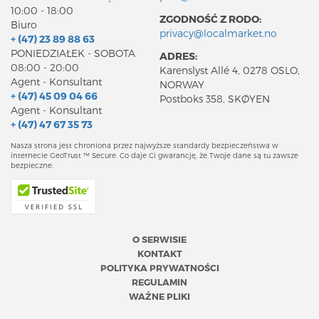
10:00 - 18:00
ZGODNOŚĆ Z RODO:
Biuro
privacy@localmarket.no
+ (47) 23 89 88 63
PONIEDZIAŁEK - SOBOTA
ADRES:
08:00 - 20:00
Karenslyst Allé 4, 0278 OSLO,
Agent - Konsultant
NORWAY
+ (47) 45 09 04 66
Postboks 358, SKØYEN
Agent - Konsultant
+ (47) 47 67 35 73
Nasza strona jest chroniona przez najwyższe standardy bezpieczeństwa w
internecie GeoTrust ™ Secure. Co daje Ci gwarancję, że Twoje dane są tu zawsze
bezpieczne.
O SERWISIE
KONTAKT
POLITYKA PRYWATNOŚCI
REGULAMIN
WAŻNE PLIKI