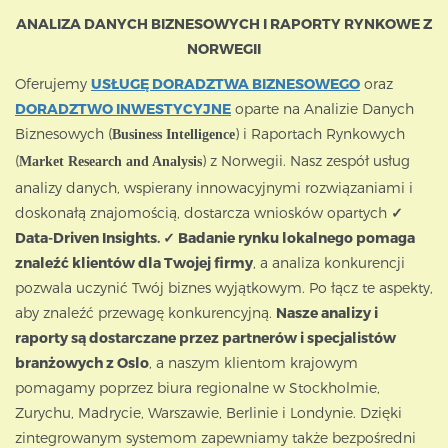
ANALIZA DANYCH BIZNESOWYCH I RAPORTY RYNKOWE Z
NORWEGII
Oferujemy
USŁUGĘ DORADZTWA BIZNESOWEGO
oraz
DORADZTWO INWESTYCYJNE
oparte na Analizie Danych
Biznesowych (
) i Raportach Rynkowych
Business Intelligence
(
) z Norwegii. Nasz zespół usług
Market Research and Analysis
analizy danych, wspierany innowacyjnymi rozwiązaniami i
doskonałą znajomością, dostarcza wniosków opartych
✓
Data-Driven Insights. ✓ Badanie rynku lokalnego pomaga
znaleźć klientów dla Twojej firmy
, a analiza konkurencji
pozwala uczynić Twój biznes wyjątkowym. Po łącz te aspekty,
aby znaleźć przewagę konkurencyjną.
Nasze analizy i
raporty są dostarczane przez partnerów i specjalistów
branżowych z Oslo
, a naszym klientom krajowym
pomagamy poprzez biura regionalne w Stockholmie,
Zurychu, Madrycie, Warszawie, Berlinie i Londynie. Dzięki
zintegrowanym systemom zapewniamy także bezpośredni