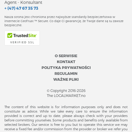
Agent - Konsultant
+ (47) 47 67 35 73
Nasza strona jest chroniona przez najwyższe standardy bezpieczeństwa w
internecie GeoTrust ™ Secure. Co daje Ci gwarancję, że Twoje dane są tu zawsze
bezpieczne.
O SERWISIE
KONTAKT
POLITYKA PRYWATNOŚCI
REGULAMIN
WAŻNE PLIKI
© Copyright 2016-2026
The LOCALMARKET.no
The content of this website is for information purposes only and does not
constitute as advice. While we take every care to ensure the information
provided is correct and up to date, please always check with your providers
before committing yourselves. Some products and benefits only available from
selected brokers. Our service is free to you but to operate this service we may
receive a fixed fee and/or commission from the provider or broker we refer you