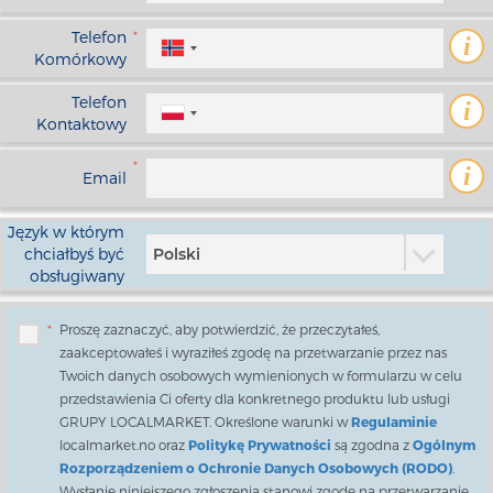
Telefon
*
i
Komórkowy
Telefon
i
Kontaktowy
*
i
Email
Język w którym
chciałbyś być
Polski
obsługiwany
*
Proszę zaznaczyć, aby potwierdzić, że przeczytałeś,
zaakceptowałeś i wyraziłeś zgodę na przetwarzanie przez nas
Twoich danych osobowych wymienionych w formularzu w celu
przedstawienia Ci oferty dla konkretnego produktu lub usługi
GRUPY LOCALMARKET. Określone warunki w
Regulaminie
localmarket.no oraz
Politykę Prywatności
są zgodna z
Ogólnym
Rozporządzeniem o Ochronie Danych Osobowych (RODO)
.
Wysłanie niniejszego zgłoszenia stanowi zgodę na przetwarzanie