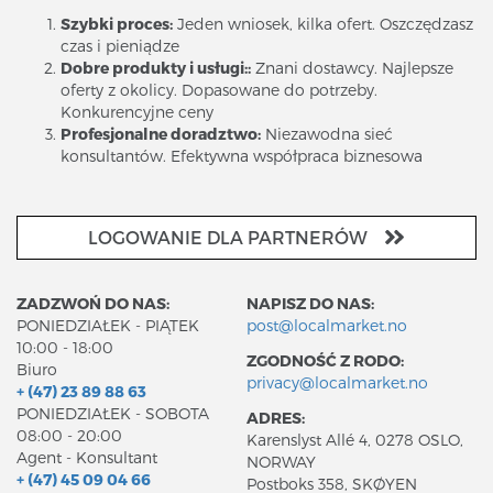
Szybki proces:
Jeden wniosek, kilka ofert. Oszczędzasz
czas i pieniądze
Dobre produkty i usługi::
Znani dostawcy. Najlepsze
oferty z okolicy.
Dopasowane do potrzeby.
Konkurencyjne ceny
Profesjonalne doradztwo:
Niezawodna sieć
konsultantów.
Efektywna współpraca biznesowa
LOGOWANIE DLA PARTNERÓW
ZADZWOŃ DO NAS:
NAPISZ DO NAS:
PONIEDZIAŁEK - PIĄTEK
post@localmarket.no
10:00 - 18:00
ZGODNOŚĆ Z RODO:
Biuro
privacy@localmarket.no
+ (47) 23 89 88 63
PONIEDZIAŁEK - SOBOTA
ADRES:
08:00 - 20:00
Karenslyst Allé 4, 0278 OSLO,
Agent - Konsultant
NORWAY
+ (47) 45 09 04 66
Postboks 358, SKØYEN