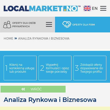
EN
OFERTY DLA OSÓB
OFERTY DLA FIRM
PRYWATNYCH
HOME
ANALIZA RYNKOWA I BIZNESOWA
Kliknij na
Wypełnij
Zdobądź oferty
konkretną usługę
formularz i opisz
dopasowane do
lub produkt
swoje potrzeby
Twojego profilu
WRÓĆ
Analiza Rynkowa i Biznesowa